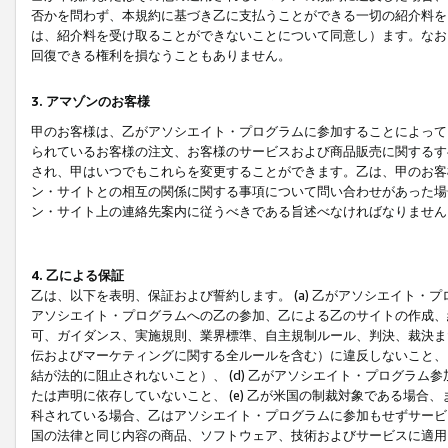
否かを問わず、本規約に基づき乙に支払うことができる一切の紹介料を
は、紹介料を受け取ることができないことについて同意し）ます。なお
回復できる権利を損なうこともありません。
3. アマゾンのお客様
甲のお客様は、乙がアソシエイト・プログラムに参加することによって
られているお客様の注文、お客様のサービスおよび商品販売に関するす
され、甲はいつでもこれらを変更することができます。乙は、甲のお客
ン・サイトとの相互の関係に関する事項について問い合わせがあった場
ン・サイト上の連絡先案内に従うべきである旨述べなければなりません
4. 乙による保証
乙は、以下を表明、保証および誓約します。 (a) 乙がアソシエイト・
アソシエイト・プログラムへの乙の参加、乙による乙のサイトの作成、
可、ガイダンス、実施規則、業界標準、自主規制ルール、判決、裁決ま
伝およびマーケティングに関する全ルールを含む）に違反しないこと、 
結が法的に阻止されないこと）、 (d) 乙がアソシエイト・プログラ
たは声明に依存していないこと、 (e) 乙が米国の制裁対象である場
科されている場合、乙はアソシエイト・プログラムに参加もせずサービス
国の法律と同じ内容の商品、ソフトウェア、技術およびサービスに適用さ