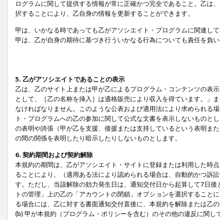
ログラムに関して提供する情報が常に正確かつ完全であること。乙は、
択することにより、乙自身の情報を更新することができます。
甲は、いかなる時であっても乙がアソシエイト・プログラムに関連して
甲は、乙が自身の期待に基づき行ういかなる行為についても責任を負い
5. 乙がアソシエイトであることの表示
乙は、乙のサイト上または甲が乙によるプログラム・コンテンツの表示ま
として、［乙の名称を挿入］は適格販売により収入を得ています。」ま
なければなりません。このような公表および適用法により求められる場
ト・プログラムへの乙の参加に関して公式な文書を表示しないものとし
の表明や誇張（甲が乙を支援、後援または支持しているという表明また
の間の関係を表明したり暗示したりしないものとします。
6. 契約期間および契約解除
本規約の期間は、乙がアソシエイト・サイトに登録または利用した時点
ることにより、（適用ある法により認められる場合は、自動的かつ訴訟
す。ただし、当該解除の効力発生日は、通知交付日から起算して7日後
トの管理」上の乙の「アカウントの閉鎖」オプションを選択することに
る場合には、乙に対する書面通知交付直後に、本規約を解除または乙のア
(b) 甲が本規約（プログラム・ポリシーを含む）のその他の違反に関し