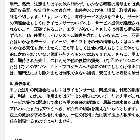
明示、黙示、法定またはその他を問わず、いかなる種類の表明または保
満足な品質、特定目的への適合性、非侵害および法、慣習、取引過程、
証を否認します。甲は、いつでも、随時サービス提供を中止し、サービ
の関連会社もしくはライセンサーのいずれも、サービス提供が継続され
れないこと、正確であること、エラーがないこともしくは有害な構成要
ずれも、 (A) 停電もしくはシステム障害を含む、いかなるエラー、不
たはいかなるデータ、イメージ、テキストその他の情報もしくはコンテ
いかなる責任も負いません。乙が甲もしくは他の個人もしくは団体から
的に定められていない保証を与えるものではありません。さらに、甲また
益、期待された売上、のれんその他の便益の損失、 (Y) 乙のアソシ
たは (Z) 乙のアソシエイト・プログラムへの参加の終了もしくは停
は、適用法により除外または制限できない補償、責任または表明を除外
8. 責任限定
甲または甲の関連会社もしくはライセンサーは、間接損害、付随的損害
益、利益、のれん、使用またはデータの損失について、たとえ甲がこれ
サービス提供に関連して生じる甲の責任の総額は、最新の請求または責
支払われたまたは支払うべき、紹介料の総額を超えないものとします。
法上の救済を求める権利を含め、一切の権利または衡平法上の救済を放
任を制限するものではありません。