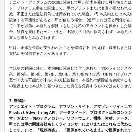
シエイト・プログラムの参加に関連して甲が請求を受ける可能性または責
ト・プログラム参加に関連して、甲のブランドまたは名誉が損なわれる可
欺、不正または違法行為に使用されていた場合、 (f) 本規約または
該当する可能性があると、甲が信じる場合、 (g) 甲または乙と関係
て、甲が以前に本規約を解除（もしくは乙のアカウントを停止）した場合
合。疑義を避けるためにいうと、上記(a)の目的に限定されず、本規約
重大な違反とみなされます。
甲は、正確な金額が支払われたことを確認する（例えば、取消しまたは
支払いを保留することがあります。
本規約の解除に伴い、本規約に関連して付与された一切のライセンスを
条、第5条、第6条、第7条、第8条、第10条および第11条およびプ
基づく支払可能だが未払いの支払義務は、本規約の解除後も存続するも
の違反または本規約に基づき生じた責任を免責するものではありません
7. 無保証
アソシエイト・プログラム、アマゾン・サイト、アマゾン・サイト上で
Product Advertising API、データフィード、プロダクト
す）および一切のテクノロジー、ソフトウェア、機能、素材、データ、
甲または甲の関連会社もしくライセンサーによりまたはこれらに代わる
します。）は、「現状有姿」、「提供されているまま」で提供されます