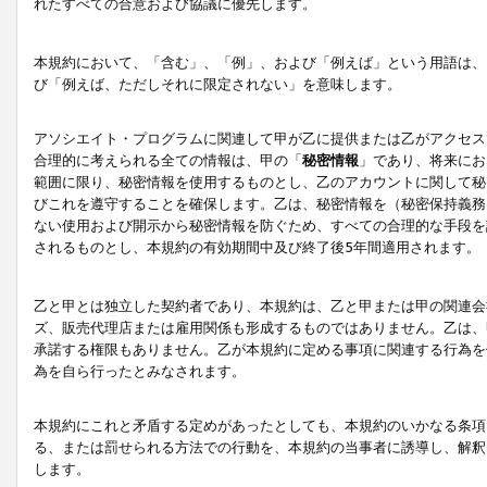
れたすべての合意および協議に優先します。
本規約において、「含む」、「例」、および「例えば」という用語は、
び「例えば、ただしそれに限定されない」を意味します。
アソシエイト・プログラムに関連して甲が乙に提供または乙がアクセス
合理的に考えられる全ての情報は、甲の「
秘密情報
」であり、将来にお
範囲に限り、秘密情報を使用するものとし、乙のアカウントに関して秘
びこれを遵守することを確保します。乙は、秘密情報を（秘密保持義務
ない使用および開示から秘密情報を防ぐため、すべての合理的な手段を
されるものとし、本規約の有効期間中及び終了後5年間適用されます。
乙と甲とは独立した契約者であり、本規約は、乙と甲または甲の関連会
ズ、販売代理店または雇用関係も形成するものではありません。乙は、
承諾する権限もありません。乙が本規約に定める事項に関連する行為を
為を自ら行ったとみなされます。
本規約にこれと矛盾する定めがあったとしても、本規約のいかなる条項
る、または罰せられる方法での行動を、本規約の当事者に誘導し、解釈
します。