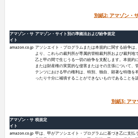
別紙2: アマゾン
アマゾン・サ
アマゾン・サイト別の準拠法および紛争規定
イト
amazon.co.jp
アソシエイト・プログラムまたは本規約に関する紛争は
より、これらの裁判所が専属的管轄裁判所および裁判地
乙と甲の間で生じうる一切の紛争を支配します。本規約
または財産権の実質的な侵害またはその主張について、
テンツにおける甲の権利は、特別、独自、顕著な特徴を
ったり十分に補填することができないものであることを
別紙3: ア
アマゾン・サ
税規定
イト
amazon.co.jp
甲は、甲がアソシエイト・プログラムに基づき乙に支払