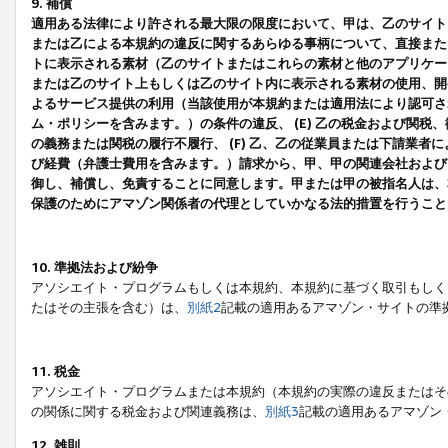
9. 補償
適用ある法律により許される最大限の限度において、甲は、乙のサイト
または乙による本規約の違反に関するあらゆる事柄について、直接または
トに表示される素材（乙のサイトまたはこれらの素材と他のアプリケーシ
または乙のサイト上もしくは乙のサイト内に表示される素材の使用、開発
よるサービス提供の利用（当該使用が本規約または適用法により認可され
ム・ポリシーを含みます。）の条件の違反、 (E) 乙の税金および関
の義務または関税の履行不履行、 (F) 乙、乙の従業員または下請業
び経費（弁護士費用を含みます。）請求から、甲、甲の関連会社および
御し、補償し、免責することに同意します。甲または甲の被指名人は、
保護のためにアマゾン関係者の代理としていかなる法的措置を行うこと
10. 準拠法および紛争
アソシエイト・プログラムもしくは本規約、本規約に基づく取引もしく
たはその主張を含む）は、
別紙2
記載の適用あるアマゾン・サイトの準
11. 税金
アソシエイト・プログラムまたは本規約（本規約の実際の違反またはそ
の関係に関する税金および関連義務は、
別紙3
記載の適用あるアマゾン
12. 雑則