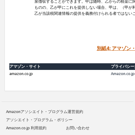
泉徴収することができます。甲は随時、乙からの税金に
ものの、乙が甲にこれを提供しない場合、甲は、（甲が
乙が当該税関連情報の提供を義務付けられる者ではない
別紙4: アマゾ
アマゾン・サイト
プライバシー
amazon.co.jp
Amazon.c
Amazonアソシエイト・プログラム運営規約
アソシエイト・プログラム・ポリシー
Amazon.co.jp 利用規約
お問い合わせ