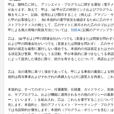
甲は、随時乙に対し、アソシエイト・プログラムに関する通知（電子メ
があります。加えて、甲は、 (a) 甲が乙の特別リンクおよびプログ
報をモニター、記録、使用および開示すること（例えば、アマゾン・サ
た甲のお客様など）、 (b) 本規約の遵守状況を確認するために乙のサイ
ストプラクティスの例として、乙のサイトに表示された乙のロゴおよび
甲による個人情報の取扱方法については、
別紙4
に記載のアマゾンプラ
乙は、 (a) 甲および甲の関連会社がいつでも（直接または間接を問わず
および甲の関連会社がいつでも（直接または間接を問わず）、乙のサイ
規約の規定を厳密に履行しない場合でも、本規約の当該規定またはその他
る決定及び更新、甲がなしうる活動、甲が本規約に基づきなしうる承認
によって提供した場合に限り、効力を有することについて、承諾および
乙は、法の運用に基づく場合であっても、甲による事前の書面による明
規約は両当事者およびそれぞれの承継人ならびに譲受人を拘束し、これ
本規約は、すべてのポリシー、付属書類、仕様書、ガイドライン、別表
ル、サブプログラム、および機能に適用されるその他のポリシーの最新
ー
」といいます。）を組み入れ、乙は、これらを遵守することについて
先します。本規約と、別のアフィリエイト・マーケティング・プログラ
ては当該契約が優先します。本規約（プログラム・ポリシーを含む）は