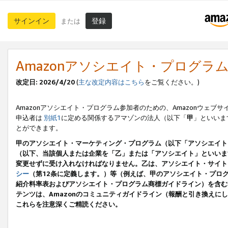
サインイン
登録
または
Amazonアソシエイト・プログラ
改定日: 2026/4/20
(
主な改定内容はこちら
をご覧ください。)
Amazonアソシエイト・プログラム参加者のための、Amazonウェブサ
申込者は
別紙1
に定める関係するアマゾンの法人（以下「
甲
」といいま
とができます。
甲のアソシエイト・マーケティング・プログラム（以下「アソシエイト
（以下、当該個人または企業を「乙」または「アソシエイト」といいま
変更せずに受け入れなければなりません。乙は、アソシエイト・サイト
シー
（第12条に定義します。）等（例えば、甲のアソシエイト・プロ
紹介料率表およびアソシエイト・プログラム商標ガイドライン）を含む本規
テンツは、Amazonのコミュニティガイドライン（報酬と引き換え
これらを注意深くご精読ください。