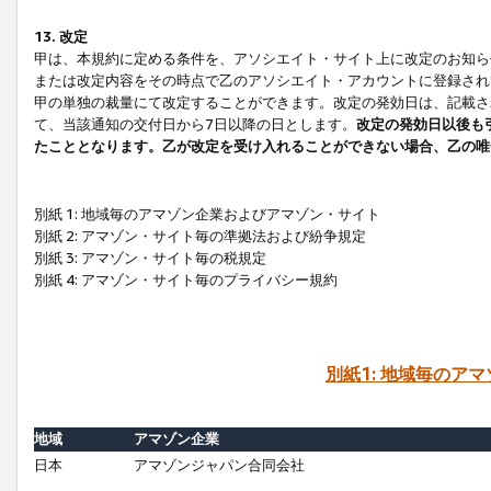
13. 改定
甲は、本規約に定める条件を、アソシエイト・サイト上に改定のお知ら
または改定内容をその時点で乙のアソシエイト・アカウントに登録され
甲の単独の裁量にて改定することができます。改定の発効日は、記載さ
て、当該通知の交付日から7日以降の日とします。
改定の発効日以後も
たこととなります。乙が改定を受け入れることができない場合、乙の唯
別紙 1: 地域毎のアマゾン企業およびアマゾン・サイト
別紙 2: アマゾン・サイト毎の準拠法および紛争規定
別紙 3: アマゾン・サイト毎の税規定
別紙 4: アマゾン・サイト毎のプライバシー規約
別紙1: 地域毎のア
地域
アマゾン企業
日本
アマゾンジャパン合同会社