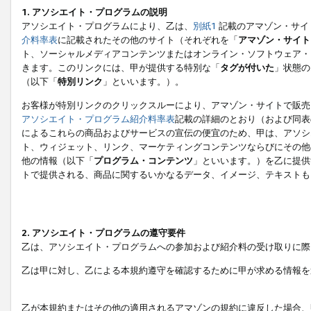
1. アソシエイト・プログラムの説明
アソシエイト・プログラムにより、乙は、
別紙1
記載のアマゾン・サイ
介料率表
に記載されたその他のサイト（それぞれを「
アマゾン・サイト
ト、ソーシャルメディアコンテンツまたはオンライン・ソフトウェア・
きます。このリンクには、甲が提供する特別な「
タグが付いた
」状態の
（以下「
特別リンク
」といいます。）。
お客様が特別リンクのクリックスルーにより、アマゾン・サイトで販売
アソシエイト・プログラム紹介料率表
記載の詳細のとおり（および同表
によるこれらの商品およびサービスの宣伝の便宜のため、甲は、アソシ
ト、ウィジェット、リンク、マーケティングコンテンツならびにその他
他の情報（以下「
プログラム・コンテンツ
」といいます。）を乙に提供
トで提供される、商品に関するいかなるデータ、イメージ、テキストも
2. アソシエイト・プログラムの遵守要件
乙は、アソシエイト・プログラムへの参加および紹介料の受け取りに際
乙は甲に対し、乙による本規約遵守を確認するために甲が求める情報を
乙が本規約またはその他の適用されるアマゾンの規約に違反した場合、