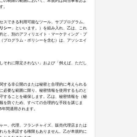
この制限の範囲において、本規約は両当事者およ
す。
セスできる利用可能なツール、サブプログラム、
リシー
」といいます。）を組み入れ、乙は、これ
約と、別のアフィリエイト・マーケティング・プ
（プログラム・ポリシーを含む）は、アソシエイ
しそれに限定されない」および「例えば、ただし
関する非公開のまたは秘密と合理的に考えられる
に必要な範囲に限り、秘密情報を使用するものと
守することを確保します。乙は、秘密情報を（秘
報を防ぐため、すべての合理的な手段を講じま
5年間適用されます。
ャー、代理、フランチャイズ、販売代理店または
れらを承諾する権限もありません。乙が本規約に