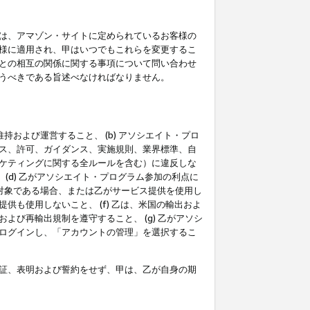
は、アマゾン・サイトに定められているお客様の
様に適用され、甲はいつでもこれらを変更するこ
との相互の関係に関する事項について問い合わせ
うべきである旨述べなければなりません。
持および運営すること、 (b) アソシエイト・プロ
ス、許可、ガイダンス、実施規則、業界標準、自
ケティングに関する全ルールを含む）に違反しな
(d) 乙がアソシエイト・プログラム参加の利点に
裁対象である場合、または乙がサービス提供を使用し
も使用しないこと、 (f) 乙は、米国の輸出およ
び再輸出規制を遵守すること、 (g) 乙がアソシ
ログインし、「アカウントの管理」を選択するこ
証、表明および誓約をせず、甲は、乙が自身の期