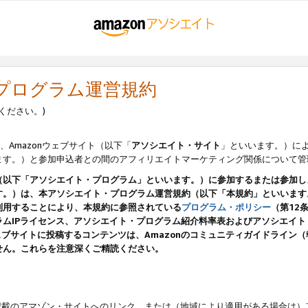
・プログラム運営規約
ください。)
、Amazonウェブサイト（以下「
アソシエイト・サイト
」といいます。）に
ます。）と参加申込者との間のアフィリエイトマーケティング関係について管
（以下「アソシエイト・プログラム」といいます。）に参加するまたは参加し
す。）は、本アソシエイト・プログラム運営規約（以下「本規約」といいます
利用することにより、本規約に参照されている
プログラム・ポリシー
（第12
ムIPライセンス、アソシエイト・プログラム紹介料率表およびアソシエイ
pのウェブサイトに投稿するコンテンツは、Amazonのコミュニティガイドライ
せん。これらを注意深くご精読ください。
載のアマゾン・サイトへのリンク、または（地域により適用がある場合は）