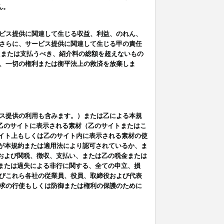
ん。
ビス提供に関連して生じる収益、利益、のれん、
さらに、サービス提供に関連して生じる甲の責任
たまたは支払うべき、紹介料の総額を超えないもの
、一切の権利または衡平法上の救済を放棄しま
ス提供の利用も含みます。）または乙による本規
は乙のサイトに表示される素材（乙のサイトまたはこ
サイト上もしくは乙のサイト内に表示される素材の使
用が本規約または適用法により認可されているか、ま
税金および関税、徴収、支払い、または乙の税金または
意または過失による非行に関する、全ての申立、損
びこれら各社の従業員、役員、取締役および代表
求の行使もしくは防御または権利の保護のために