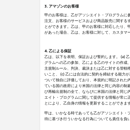
3. アマゾンのお客様
甲のお客様は、乙がアソシエイト・プログラムに
注文、お客様のサービスおよび商品販売に関する
とができます。乙は、甲のお客様に対応したり、
があった場合、乙は、お客様に対して、カスタマ
4. 乙による保証
乙は、以下を表明、保証および誓約します。 (a)
グラムへの乙の参加、乙による乙のサイトの作成
主規制ルール、判決、裁決または乙に対する管轄
いこと、 (c) 乙には合法的に契約を締結する能
ついて独自に評価しており、本規約に明記された内
ている国の政府により米国の法律と同じ内容の制裁
び再輸出規制の全て、ならびに米国の法律と同じ内
エイト・プログラムに関して提供する情報が常に
とにより、乙自身の情報を更新することができま
甲は、いかなる時であっても乙がアソシエイト・
待に基づき行ういかなる行為についても責任を負