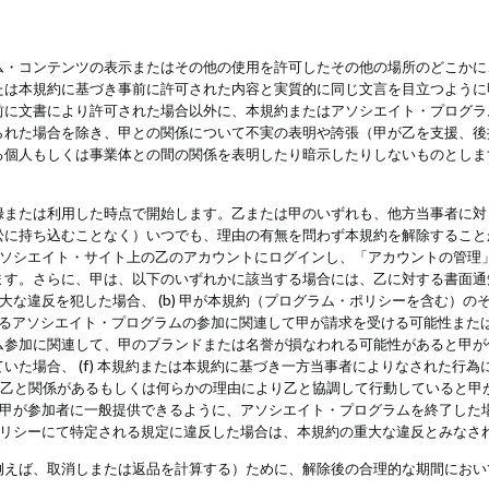
・コンテンツの表示またはその他の使用を許可したその他の場所のどこかに、
たは本規約に基づき事前に許可された内容と実質的に同じ文言を目立つように
前に文書により許可された場合以外に、本規約またはアソシエイト・プログラ
られた場合を除き、甲との関係について不実の表明や誇張（甲が乙を支援、後
る個人もしくは事業体との間の関係を表明したり暗示したりしないものとしま
録または利用した時点で開始します。乙または甲のいずれも、他方当事者に対
訟に持ち込むことなく）いつでも、理由の有無を問わず本規約を解除すること
アソシエイト・サイト上の乙のアカウントにログインし、「アカウントの管理
ます。さらに、甲は、以下のいずれかに該当する場合には、乙に対する書面通
の重大な違反を犯した場合、 (b) 甲が本規約（プログラム・ポリシーを含む）
によるアソシエイト・プログラムの参加に関連して甲が請求を受ける可能性または
参加に関連して、甲のブランドまたは名誉が損なわれる可能性があると甲が信じ
いた場合、 (f) 本規約または本規約に基づき一方当事者によりなされた行
または乙と関係があるもしくは何らかの理由により乙と協調して行動していると
) 甲が参加者に一般提供できるように、アソシエイト・プログラムを終了した
ポリシーにて特定される規定に違反した場合は、本規約の重大な違反とみなさ
例えば、取消しまたは返品を計算する）ために、解除後の合理的な期間におい