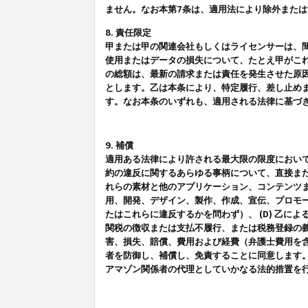
ません。なお本第7条は、適用法により除外また
8. 責任限定
甲または甲の関連会社もしくはライセンサーは、
使用またはデータの損失について、たとえ甲がこ
の総額は、最新の請求または責任を発生させた原
とします。乙は本条により、特定履行、差し止め
す。なお本条のいずれも、適用される法律に基づ
9. 補償
適用ある法律により許される最大限の限度におい
約の違反に関するあらゆる事柄について、直接また
れらの素材と他のアプリケーション、コンテンツま
用、開発、デザイン、製作、作成、宣伝、プロモー
たはこれらに違反するかを問わず）、 (D) 乙に
関税の徴収または支払不履行、または税務登録の義
害、損失、賠償、費用および経費（弁護士費用を
者を防御し、補償し、免責することに同意します
アマゾン関係者の代理としていかなる法的措置を