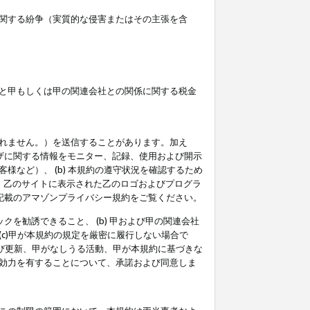
関する紛争（実質的な侵害またはその主張を含
と甲もしくは甲の関連会社との関係に関する税金
られません。）を送信することがあります。加え
ーザに関する情報をモニター、記録、使用および開示
など）、 (b) 本規約の遵守状況を確認するため
て、乙のサイトに表示された乙のロゴおよびプログラ
記載のアマゾンプライバシー規約をご覧ください。
クを勧誘できること、 (b) 甲および甲の関連会社
c)甲が本規約の規定を厳密に履行しない場合で
及び更新、甲がなしうる活動、甲が本規約に基づきな
効力を有することについて、承諾および同意しま