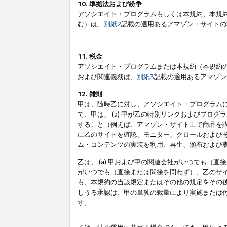
10. 準拠法および紛争
アソシエイト・プログラムもしくは本規約、本規
む）は、
別紙2
記載の適用あるアマゾン・サイトの
11. 税金
アソシエイト・プログラムまたは本規約（本規約
および関連義務は、
別紙3
記載の適用あるアマゾン
12. 雑則
甲は、随時乙に対し、アソシエイト・プログラム
て、甲は、 (a) 甲が乙の特別リンクおよびプ
すること（例えば、アマゾン・サイト上で商品を購
に乙のサイトを確認、モニター、クロールおよびそ
ム・コンテンツの実装を利用、再生、頒布および
乙は、 (a) 甲および甲の関連会社がいつでも（
がいつでも（直接または間接を問わず）、乙のサイ
も、本規約の当該規定またはその他の規定をその後
しうる承認は、甲の単独の裁量により実施または
す。