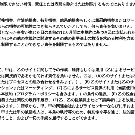
は制限できない補償、責任または表明を除外または制限するものではありませ
間接損害、付随的損害、特別損害、結果的損害もしくは懲罰的損害またはサー
れらの損害の可能性につき知らされていたとしても、何ら責任を負いません。
因となった事実が生じた日の直前の12カ月間に本規約に基づき乙に支払われ
またはその他の本規約に関連するその他の衡平法上の救済を求める権利を含め
き制限することができない責任を制限するものではありません。
て、甲は、乙のサイトに関してその作成、維持もしくは運用（乙によるサービ
は間接的であるかを問わず責任を負いません。乙は、 (A)乙のサイトまた
たはプロセスとの組み合わせを含みます。）、 (B) 乙のサイトまたは乙の
ションまたはマーケティング、 (C) 乙によるサービス提供の利用（当該使
よる本規約（プログラム・ポリシーを含みます。）の条件の違反、 (E) 乙の
務または関税の履行不履行、 (F) 乙、乙の従業員または下請業者による故
含みます。）請求から、甲、甲の関連会社およびライセンサーならびに甲およ
。甲または甲の被指名人は、本条の執行等のため、特別命令等を通じ、法的請
行うこと、および一切の手続を履行することができます。