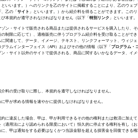
」といいます。）へのリンクを乙のサイトに掲載することにより、乙のウェブ
下、乙の「
サイト
」といいます。）から紹介料を得ることができます。このリ
よび本規約が遵守されなければなりません（以下「
特別リンク
」といいます。
マゾン・サイトで販売される商品または提供されるサービスを購入したり、そ
表の制限に応じて）、適格販売に伴うプログラム紹介料を受け取ることができ
ムに関連して、データ、イメージ、テキスト、リンクフォーマット、ウィジェ
グラムインターフェイス（API）およびその他の情報（以下「
プログラム・
ゾン・サイト以外のサイトで提供される、商品に関するいかなるデータ、イメ
紹介料の受け取りに際し、本規約を遵守しなければなりません。
めに甲が求める情報を速やかに提供しなければなりません。
規約に違反した場合、甲は、甲が利用できるその他の権利または救済に加えて
を（適用法により認められる限度において）恒久的に停止する権利を有し（お
めに、甲は通知をする必要はなくかつ当該金額を超える損害金を回復できる権