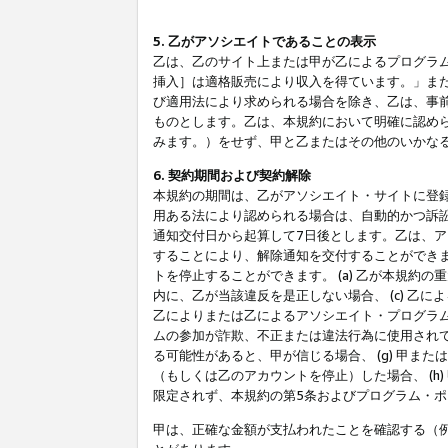
5. 乙がアソシエイトであることの表示
乙は、乙のサイト上または甲が乙によるプログラム
挿入］は適格販売により収入を得ています。」ま
び適用法により求められる場合を除き、乙は、事
ものとします。乙は、本規約において明確に認め
みます。）をせず、甲と乙またはその他のいかな
6. 契約期間および契約解除
本規約の期間は、乙がアソシエイト・サイトに登
用ある法により認められる場合は、自動的かつ訴
通知交付日から起算して7日後とします。乙は、
することにより、解除通知を交付することができ
トを停止することができます。 (a) 乙が本規約
内に、乙が当該違反を是正しない場合、 (c) 乙
乙によりまたは乙によるアソシエイト・プログラム
ムの参加が詐欺、不正または違法行為に使用されて
る可能性があると、甲が信じる場合、 (g) 甲
（もしくは乙のアカウントを停止）した場合、 (h
限定されず、本規約の第5条およびプログラム・
甲は、正確な金額が支払われたことを確認する（