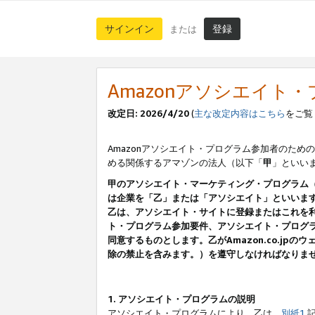
サインイン
登録
または
Amazonアソシエイト
改定日: 2026/4/20
(
主な改定内容はこちら
をご覧
Amazonアソシエイト・プログラム参加者のための
める関係するアマゾンの法人（以下「
甲
」といい
甲のアソシエイト・マーケティング・プログラム
は企業を「乙」または「アソシエイト」といいま
乙は、アソシエイト・サイトに登録またはこれを
ト・プログラム参加要件、アソシエイト・プログラ
同意するものとします。乙がAmazon.co.j
除の禁止を含みます。）を遵守しなければなりま
1. アソシエイト・プログラムの説明
アソシエイト・プログラムにより、乙は、
別紙1
記