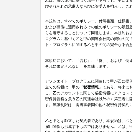
乙は、法の運用に基づく場合であっても、甲によ
びそれぞれの承継人ならびに譲受人を拘束し、こ
本規約は、すべてのポリシー、付属書類、仕様書
および機能に適用されるその他のポリシーの最新
らを遵守することについて同意します。本規約お
ログラムに基づく乙と甲の関連会社間の契約の間
ト・プログラムに関する乙と甲の間の完全なる合
本規約において、「含む」、「例」、および「例
それに限定されない」を意味します。
アソシエイト・プログラムに関連して甲が乙に提
全ての情報は、甲の「
秘密情報
」であり、将来に
し、乙のアカウントに関して秘密情報にアクセス
密保持義務を負う乙の関連会社以外の）第三者に
す。当該制限は、両当事者間の他の秘密保持契約
乙と甲とは独立した契約者であり、本規約は、乙
雇用関係も形成するものではありません。乙は、