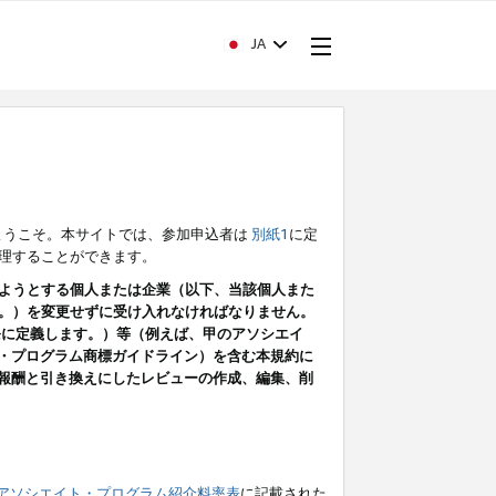
JA
ようこそ。本サイトでは、参加申込者は
別紙1
に定
理することができます。
ようとする個人または企業（以下、当該個人また
。）を変更せずに受け入れなければなりません。
条に定義します。）等（例えば、甲のアソシエイ
ト・プログラム商標ガイドライン）を含む本規約に
ン（報酬と引き換えにしたレビューの作成、編集、削
アソシエイト・プログラム紹介料率表
に記載された