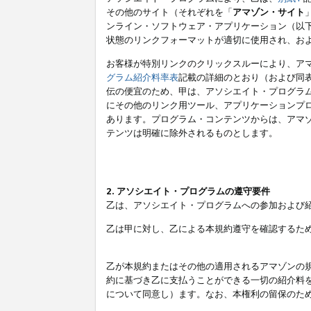
その他のサイト（それぞれを「
アマゾン・サイト
ンライン・ソフトウェア・アプリケーション（以
状態のリンクフォーマットが適切に使用され、お
お客様が特別リンクのクリックスルーにより、ア
グラム紹介料率表
記載の詳細のとおり（および同
伝の便宜のため、甲は、アソシエイト・プログラ
にその他のリンク用ツール、アプリケーションプロ
あります。プログラム・コンテンツからは、アマ
テンツは明確に除外されるものとします。
2. アソシエイト・プログラムの遵守要件
乙は、アソシエイト・プログラムへの参加および
乙は甲に対し、乙による本規約遵守を確認するた
乙が本規約またはその他の適用されるアマゾンの
約に基づき乙に支払うことができる一切の紹介料
について同意し）ます。なお、本権利の留保のた