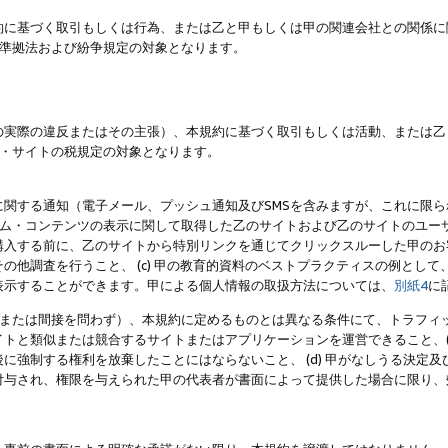
約に基づく取引もしくは行為、または乙と甲もしくは甲の関連会社との関係に
準拠法および紛争規定の対象となります。
の実際の違反またはその主張）、本規約に基づく取引もしくは活動、または乙
・サイトの税規定の対象となります。
に関する通知（電子メール、プッシュ通知及びSMSを含みますが、これに限
ログラム・コンテンツの表示に関して取得した乙のサイトおよび乙のサイトのユ
入する前に、乙のサイトから特別リンクを通じてクリックスルーした甲のお客様
の他調査を行うこと、 (c) 甲の教育的資料のベストプラクティスの例とし
表示することができます。甲による個人情報の取扱方法については、
別紙4
に
直接または間接を問わず）、本規約に定めるものとは異なる条件にて、トラフィッ
トと類似または競合するサイトまたはアプリケーションを運営できること、(
に強制する権利を放棄したことにはならないこと、 (d) 甲がなしうる決定
付与され、権限を与えられた甲の代表者が書面によって提供した場合に限り、