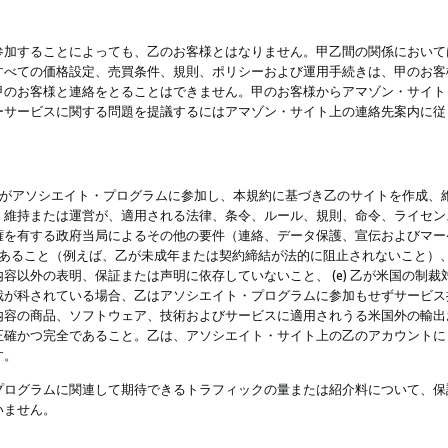
参加することによっても、乙のお客様とはなりません。甲乙間の関係において
すべての価格設定、売買条件、規則、ポリシーおよび運用手続きは、甲のお客
甲のお客様と連絡をとることはできません。甲のお客様からアマゾン・サイト
ーサービスに関する問題を提議するにはアマゾン・サイト上の連絡先案内に従
 乙がアソシエイト・プログラムに参加し、本規約に基づき乙のサイトを作成、維
、維持または運営が、適用される法律、条令、ルール、規則、命令、ライセン
権を有する政府当局によるその他の要件（連絡、データ保護、宣伝およびマー
力があること（例えば、乙が未成年または契約締結が法的に阻止されないこと）、 
容以外の表明、保証または声明に依存していないこと、 (e) 乙が米国の制
が科されている場合、乙はアソシエイト・プログラムに参加もせずサービス提供
容の商品、ソフトウェア、技術およびサービスに適用されうる米国外の輸出およ
正確かつ完全であること。乙は、アソシエイト・サイト上の乙のアカウントに
す。
プログラムに関連して期待できるトラフィックの量または紹介料について、保
いません。