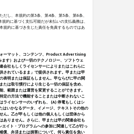
だし、本規約の第3条、第4条、第5条、第6条、
に本規約に基づく支払可能だが未払いの支払義務は、
本規約に基づき生じた責任を免責するものではあ
コンテンツ、Product Advertising
みます）および一切のテクノロジー、ソフトウェ
連会社もしくライセンサーによりまたはこれらに
供されているまま」で提供されます。甲または甲
の表明または保証もしません。甲ならびに甲の関
または取引慣行により生じる一切の保証を含め、
能、範囲または運営を変更することができます。
特定の方法で機能することまたは中断されないこ
イセンサーのいずれも、 (A) 停電もしくはシ
またはいかなるデータ、イメージ、テキストその他の
せん。乙が甲もしくは他の個人もしくは団体から
はありません。さらに、甲または甲の関連会社も
アソシエイト・プログラムへの参加に関連して乙が行っ
る補償、弁済または損害について、何ら責任を負い