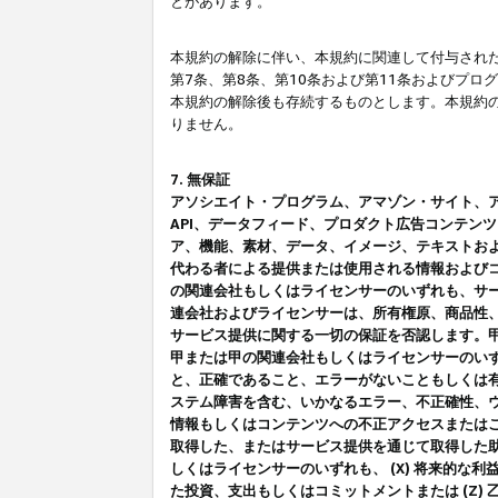
とがあります。
本規約の解除に伴い、本規約に関連して付与された
第7条、第8条、第10条および第11条およびプ
本規約の解除後も存続するものとします。本規約
りません。
7. 無保証
アソシエイト・プログラム、アマゾン・サイト、アマゾ
API、データフィード、プロダクト広告コンテン
ア、機能、素材、データ、イメージ、テキストお
代わる者による提供または使用される情報および
の関連会社もしくはライセンサーのいずれも、サ
連会社およびライセンサーは、所有権原、商品性
サービス提供に関する一切の保証を否認します。
甲または甲の関連会社もしくはライセンサーのい
と、正確であること、エラーがないこともしくは有
ステム障害を含む、いかなるエラー、不正確性、ウ
情報もしくはコンテンツへの不正アクセスまたは
取得した、またはサービス提供を通じて取得した
しくはライセンサーのいずれも、 (X) 将来的な
た投資、支出もしくはコミットメントまたは (Z