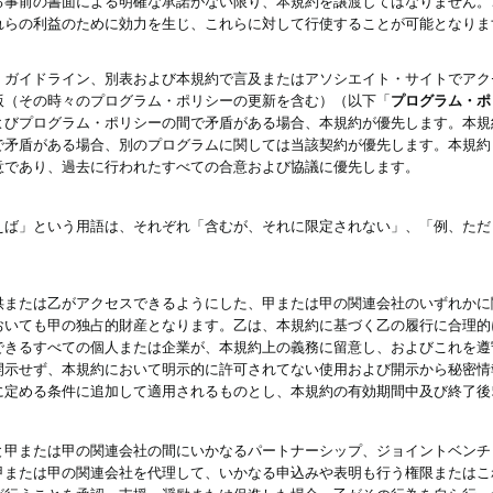
る事前の書面による明確な承諾がない限り、本規約を譲渡してはなりません。
れらの利益のために効力を生じ、これらに対して行使することが可能となりま
、ガイドライン、別表および本規約で言及またはアソシエイト・サイトでアク
版（その時々のプログラム・ポリシーの更新を含む）（以下「
プログラム・ポ
よびプログラム・ポリシーの間で矛盾がある場合、本規約が優先します。本規
で矛盾がある場合、別のプログラムに関しては当該契約が優先します。本規約
意であり、過去に行われたすべての合意および協議に優先します。
えば」という用語は、それぞれ「含むが、それに限定されない」、「例、ただ
供または乙がアクセスできるようにした、甲または甲の関連会社のいずれかに
おいても甲の独占的財産となります。乙は、本規約に基づく乙の履行に合理的
できるすべての個人または企業が、本規約上の義務に留意し、およびこれを遵
開示せず、本規約において明示的に許可されてない使用および開示から秘密情
に定める条件に追加して適用されるものとし、本規約の有効期間中及び終了後
と甲または甲の関連会社の間にいかなるパートナーシップ、ジョイントベンチ
甲または甲の関連会社を代理して、いかなる申込みや表明も行う権限またはこ