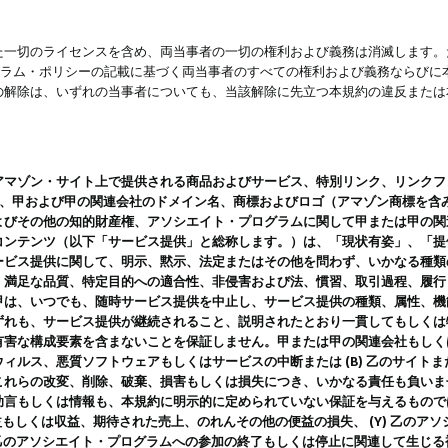
一切のライセンスを含め、両当事者の一切の権利および義務は消滅します。た
ログラム・ポリシーの記載に基づく両当事者のすべての権利および義務ならび
の解除は、いずれの当事者についても、当該解除に先立つ本規約の違反または
ン・サイト上で提供される商品およびサービス、特別リンク、リンクフォーマット、
ツ、甲および甲の関連会社のドメイン名、商標およびロゴ（アマゾン商標を含
よびその他の知的財産権、アソシエイト・プログラムに関して甲または甲の関
コンテンツ（以下「サービス提供」と総称します。）は、「現状有姿」、「提
ービス提供に関して、明示、黙示、法定またはその他を問わず、いかなる種類
、満足な品質、特定目的への適合性、非侵害および法、慣習、取引過程、履行
甲は、いつでも、随時サービス提供を中止し、サービス提供の種類、属性、機
ずれも、サービス提供が継続されること、説明されたとおり一貫してもしくは
害な構成要素を含まないことを保証しません。甲または甲の関連会社もしくはラ
ィルス、悪質ソフトウェアもしくはサービスの中断または (B) 乙のサイト
これらの改変、削除、破棄、損害もしくは損失につき、いかなる責任も負いま
助言もしくは情報も、本規約に明示的に定められていない保証を与えるもので
利益もしくは収益、期待された売上、のれんその他の便益の損失、 (Y) 乙の
) 乙のアソシエイト・プログラムへの参加の終了もしくは停止に関連して生じ