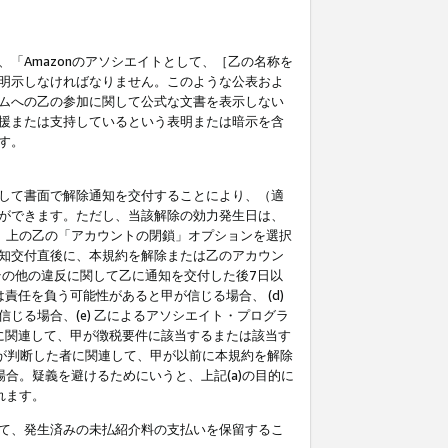
「Amazonのアソシエイトとして、［乙の名称を
明示しなければなりません。このような公表およ
ムへの乙の参加に関して公式な文書を表示しない
援または支持しているという表明または暗示を含
す。
して書面で解除通知を交付することにより、（適
ができます。ただし、当該解除の効力発生日は、
」上の乙の「アカウントの閉鎖」オプションを選択
知交付直後に、本規約を解除または乙のアカウン
のその他の違反に関して乙に通知を交付した後7日以
責任を負う可能性があると甲が信じる場合、 (d)
る場合、(e) 乙によるアソシエイト・プログラ
為に関連して、甲が徴税要件に該当するまたは該当す
甲が判断した者に関連して、甲が以前に本規約を解除
場合。疑義を避けるためにいうと、上記(a)の目的に
れます。
て、発生済みの未払紹介料の支払いを保留するこ