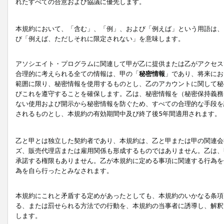
れたすべての合意および協議に優先します。
本規約において、「含む」、「例」、および「例えば」という用語は、
び「例えば、ただしそれに限定されない」を意味します。
アソシエイト・プログラムに関連して甲が乙に提供または乙がアクセス
合理的に考えられる全ての情報は、甲の「
秘密情報
」であり、将来にお
範囲に限り、秘密情報を使用するものとし、乙のアカウントに関して秘
びこれを遵守することを確保します。乙は、秘密情報を（秘密保持義務
ない使用および開示から秘密情報を防ぐため、すべての合理的な手段を
されるものとし、本規約の有効期間中及び終了後5年間適用されます。
乙と甲とは独立した契約者であり、本規約は、乙と甲または甲の関連会
ズ、販売代理店または雇用関係も形成するものではありません。乙は、
承諾する権限もありません。乙が本規約に定める事項に関連する行為を
為を自ら行ったとみなされます。
本規約にこれと矛盾する定めがあったとしても、本規約のいかなる条項
る、または罰せられる方法での行動を、本規約の当事者に誘導し、解釈
します。