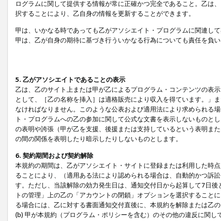
ログラムに関して提供する情報が常に正確かつ完全であること。乙は、
択することにより、乙自身の情報を更新することができます。
甲は、いかなる時であっても乙がアソシエイト・プログラムに関連して
甲は、乙が自身の期待に基づき行ういかなる行為についても責任を負い
5. 乙がアソシエイトであることの表示
乙は、乙のサイト上または甲が乙によるプログラム・コンテンツの表示ま
として、［乙の名称を挿入］は適格販売により収入を得ています。」ま
なければなりません。このような公表および適用法により求められる場
ト・プログラムへの乙の参加に関して公式な文書を表示しないものとし
の表明や誇張（甲が乙を支援、後援または支持しているという表明また
の間の関係を表明したり暗示したりしないものとします。
6. 契約期間および契約解除
本規約の期間は、乙がアソシエイト・サイトに登録または利用した時点
ることにより、（適用ある法により認められる場合は、自動的かつ訴訟
す。ただし、当該解除の効力発生日は、通知交付日から起算して7日後
トの管理」上の乙の「アカウントの閉鎖」オプションを選択することに
る場合には、乙に対する書面通知交付直後に、本規約を解除または乙のア
(b) 甲が本規約（プログラム・ポリシーを含む）のその他の違反に関し