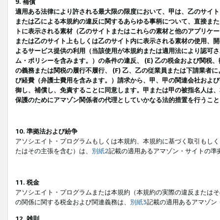
9. 補償
適用ある法律により許される最大限の限度において、甲は、乙のサイト
または乙による本規約の違反に関するあらゆる事柄について、直接または
トに表示される素材（乙のサイトまたはこれらの素材と他のアプリケーシ
または乙のサイト上もしくは乙のサイト内に表示される素材の使用、開発
よるサービス提供の利用（当該使用が本規約または適用法により認可され
ム・ポリシーを含みます。）の条件の違反、 (E) 乙の税金および関
の義務または関税の履行不履行、 (F) 乙、乙の従業員または下請業
び経費（弁護士費用を含みます。）請求から、甲、甲の関連会社および
御し、補償し、免責することに同意します。甲または甲の被指名人は、
保護のためにアマゾン関係者の代理としていかなる法的措置を行うこと
10. 準拠法および紛争
アソシエイト・プログラムもしくは本規約、本規約に基づく取引もしく
たはその主張を含む）は、
別紙2
記載の適用あるアマゾン・サイトの準
11. 税金
アソシエイト・プログラムまたは本規約（本規約の実際の違反またはそ
の関係に関する税金および関連義務は、
別紙3
記載の適用あるアマゾン
12. 雑則