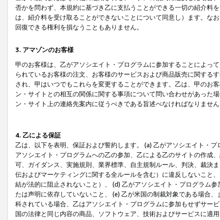
否かを問わず、本規約に基づき乙に支払うことができる一切の紹介料を
は、紹介料を受け取ることができないことについて同意し）ます。なお
回復できる権利を損なうこともありません。
3. アマゾンのお客様
甲のお客様は、乙がアソシエイト・プログラムに参加することによって
られているお客様の注文、お客様のサービスおよび商品販売に関するす
され、甲はいつでもこれらを変更することができます。乙は、甲のお客
ン・サイトとの相互の関係に関する事項について問い合わせがあった場
ン・サイト上の連絡先案内に従うべきである旨述べなければなりません
4. 乙による保証
乙は、以下を表明、保証および誓約します。 (a) 乙がアソシエイト・
アソシエイト・プログラムへの乙の参加、乙による乙のサイトの作成、
可、ガイダンス、実施規則、業界標準、自主規制ルール、判決、裁決ま
伝およびマーケティングに関する全ルールを含む）に違反しないこと、 
結が法的に阻止されないこと）、 (d) 乙がアソシエイト・プログラ
たは声明に依存していないこと、 (e) 乙が米国の制裁対象である場
科されている場合、乙はアソシエイト・プログラムに参加もせずサービス
国の法律と同じ内容の商品、ソフトウェア、技術およびサービスに適用さ