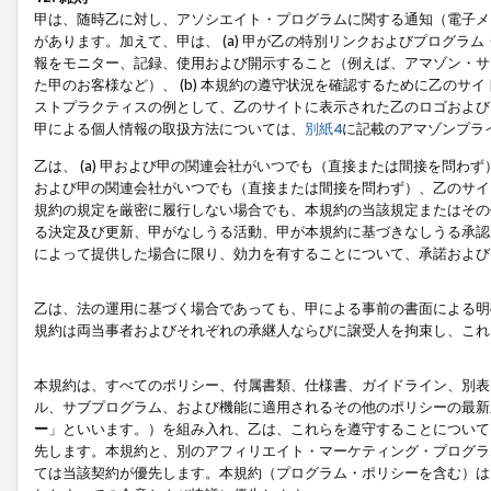
甲は、随時乙に対し、アソシエイト・プログラムに関する通知（電子メ
があります。加えて、甲は、 (a) 甲が乙の特別リンクおよびプログ
報をモニター、記録、使用および開示すること（例えば、アマゾン・サ
た甲のお客様など）、 (b) 本規約の遵守状況を確認するために乙のサイ
ストプラクティスの例として、乙のサイトに表示された乙のロゴおよび
甲による個人情報の取扱方法については、
別紙4
に記載のアマゾンプラ
乙は、 (a) 甲および甲の関連会社がいつでも（直接または間接を問わず
および甲の関連会社がいつでも（直接または間接を問わず）、乙のサイ
規約の規定を厳密に履行しない場合でも、本規約の当該規定またはその他
る決定及び更新、甲がなしうる活動、甲が本規約に基づきなしうる承認
によって提供した場合に限り、効力を有することについて、承諾および
乙は、法の運用に基づく場合であっても、甲による事前の書面による明
規約は両当事者およびそれぞれの承継人ならびに譲受人を拘束し、これ
本規約は、すべてのポリシー、付属書類、仕様書、ガイドライン、別表
ル、サブプログラム、および機能に適用されるその他のポリシーの最新
ー
」といいます。）を組み入れ、乙は、これらを遵守することについて
先します。本規約と、別のアフィリエイト・マーケティング・プログラ
ては当該契約が優先します。本規約（プログラム・ポリシーを含む）は