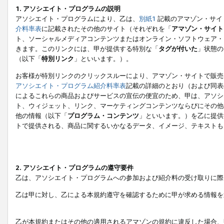
1. アソシエイト・プログラムの説明
アソシエイト・プログラムにより、乙は、
別紙1
記載のアマゾン・サイ
介料率表
に記載されたその他のサイト（それぞれを「
アマゾン・サイト
ト、ソーシャルメディアコンテンツまたはオンライン・ソフトウェア・
きます。このリンクには、甲が提供する特別な「
タグが付いた
」状態の
（以下「
特別リンク
」といいます。）。
お客様が特別リンクのクリックスルーにより、アマゾン・サイトで販売
アソシエイト・プログラム紹介料率表
記載の詳細のとおり（および同表
によるこれらの商品およびサービスの宣伝の便宜のため、甲は、アソシ
ト、ウィジェット、リンク、マーケティングコンテンツならびにその他
他の情報（以下「
プログラム・コンテンツ
」といいます。）を乙に提供
トで提供される、商品に関するいかなるデータ、イメージ、テキストも
2. アソシエイト・プログラムの遵守要件
乙は、アソシエイト・プログラムへの参加および紹介料の受け取りに際
乙は甲に対し、乙による本規約遵守を確認するために甲が求める情報を
乙が本規約またはその他の適用されるアマゾンの規約に違反した場合、