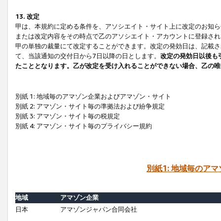
13. 改定
甲は、本規約に定める条件を、アソシエイト・サイト上に改定のお知ら
または改定内容をその時点で乙のアソシエイト・アカウントに登録され
甲の単独の裁量にて改定することができます。改定の発効日は、記載さ
て、当該通知の交付日から7日以降の日とします。
改定の発効日以後も
たこととなります。乙が改定を受け入れることができない場合、乙の唯
別紙 1: 地域毎のアマゾン企業およびアマゾン・サイト
別紙 2: アマゾン・サイト毎の準拠法および紛争規定
別紙 3: アマゾン・サイト毎の税規定
別紙 4: アマゾン・サイト毎のプライバシー規約
別紙1: 地域毎のア
地域
アマゾン企業
日本
アマゾンジャパン合同会社