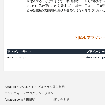
泉徴収することができます。甲は随時、乙からの税金に
ものの、乙が甲にこれを提供しない場合、甲は、（甲が
乙が当該税関連情報の提供を義務付けられる者ではない
別紙4: アマゾ
アマゾン・サイト
プライバシー
amazon.co.jp
Amazon.c
Amazonアソシエイト・プログラム運営規約
アソシエイト・プログラム・ポリシー
Amazon.co.jp 利用規約
お問い合わせ