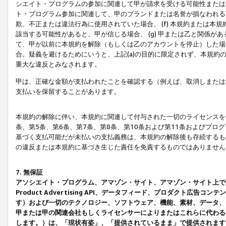
シエイト・プログラムの参加に関連して甲が請求を受ける可能性または責
ト・プログラム参加に関連して、甲のブランドまたは名誉が損なわれる可
欺、不正または違法行為に使用されていた場合、 (f) 本規約または
該当する可能性があると、甲が信じる場合、 (g) 甲または乙と関係
て、甲が以前に本規約を解除（もしくは乙のアカウントを停止）した場合
合。疑義を避けるためにいうと、上記(a)の目的に限定されず、本規約
重大な違反とみなされます。
甲は、正確な金額が支払われたことを確認する（例えば、取消しまたは
支払いを保留することがあります。
本規約の解除に伴い、本規約に関連して付与された一切のライセンスを
条、第5条、第6条、第7条、第8条、第10条および第11条およびプ
基づく支払可能だが未払いの支払義務は、本規約の解除後も存続するも
の違反または本規約に基づき生じた責任を免責するものではありません
7. 無保証
アソシエイト・プログラム、アマゾン・サイト、アマゾン・サイト上で
Product Advertising API、データフィード、プロダクト
す）および一切のテクノロジー、ソフトウェア、機能、素材、データ、
甲または甲の関連会社もしくライセンサーによりまたはこれらに代わる
します。）は、「現状有姿」、「提供されているまま」で提供されます