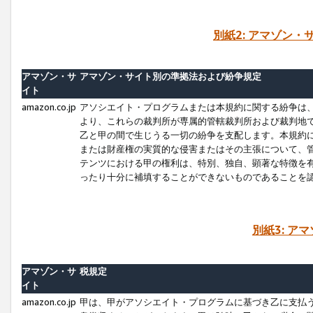
別紙2: アマゾン
アマゾン・サ
アマゾン・サイト別の準拠法および紛争規定
イト
amazon.co.jp
アソシエイト・プログラムまたは本規約に関する紛争は
より、これらの裁判所が専属的管轄裁判所および裁判地
乙と甲の間で生じうる一切の紛争を支配します。本規約
または財産権の実質的な侵害またはその主張について、
テンツにおける甲の権利は、特別、独自、顕著な特徴を
ったり十分に補填することができないものであることを
別紙3: ア
アマゾン・サ
税規定
イト
amazon.co.jp
甲は、甲がアソシエイト・プログラムに基づき乙に支払