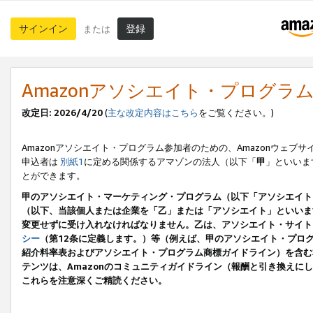
サインイン
登録
または
Amazonアソシエイト・プログラ
改定日: 2026/4/20
(
主な改定内容はこちら
をご覧ください。)
Amazonアソシエイト・プログラム参加者のための、Amazonウェブサ
申込者は
別紙1
に定める関係するアマゾンの法人（以下「
甲
」といいま
とができます。
甲のアソシエイト・マーケティング・プログラム（以下「アソシエイト
（以下、当該個人または企業を「乙」または「アソシエイト」といいま
変更せずに受け入れなければなりません。乙は、アソシエイト・サイト
シー
（第12条に定義します。）等（例えば、甲のアソシエイト・プロ
紹介料率表およびアソシエイト・プログラム商標ガイドライン）を含む本規
テンツは、Amazonのコミュニティガイドライン（報酬と引き換え
これらを注意深くご精読ください。