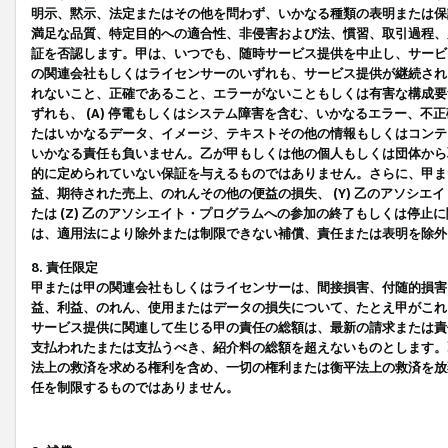
明示、黙示、法定またはその他を問わず、いかなる種類の表明または保
満足な品質、特定目的への適合性、非侵害および法、慣習、取引過程、
証を否認します。甲は、いつでも、随時サービス提供を中止し、サービ
の関連会社もしくはライセンサーのいずれも、サービス提供が継続され
れないこと、正確であること、エラーがないこともしくは有害な構成要
ずれも、 (A) 停電もしくはシステム障害を含む、いかなるエラー、不
たはいかなるデータ、イメージ、テキストその他の情報もしくはコンテ
いかなる責任も負いません。乙が甲もしくは他の個人もしくは団体から
的に定められていない保証を与えるものではありません。さらに、甲また
益、期待された売上、のれんその他の便益の損失、 (Y) 乙のアソシ
たは (Z) 乙のアソシエイト・プログラムへの参加の終了もしくは停
は、適用法により除外または制限できない補償、責任または表明を除外
8. 責任限定
甲または甲の関連会社もしくはライセンサーは、間接損害、付随的損害
益、利益、のれん、使用またはデータの損失について、たとえ甲がこれ
サービス提供に関連して生じる甲の責任の総額は、最新の請求または責
支払われたまたは支払うべき、紹介料の総額を超えないものとします。
法上の救済を求める権利を含め、一切の権利または衡平法上の救済を放
任を制限するものではありません。