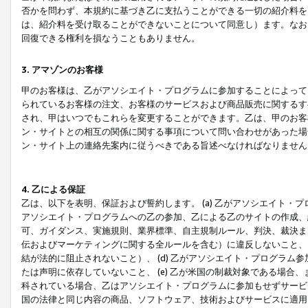
否かを問わず、本規約に基づき乙に支払うことができる一切の紹介料を
は、紹介料を受け取ることができないことについて同意し）ます。なお
回復できる権利を損なうこともありません。
3. アマゾンのお客様
甲のお客様は、乙がアソシエイト・プログラムに参加することによって
られているお客様の注文、お客様のサービスおよび商品販売に関するす
され、甲はいつでもこれらを変更することができます。乙は、甲のお客
ン・サイトとの相互の関係に関する事項について問い合わせがあった場
ン・サイト上の連絡先案内に従うべきである旨述べなければなりません
4. 乙による保証
乙は、以下を表明、保証および誓約します。 (a) 乙がアソシエイト・
アソシエイト・プログラムへの乙の参加、乙による乙のサイトの作成、
可、ガイダンス、実施規則、業界標準、自主規制ルール、判決、裁決ま
伝およびマーケティングに関する全ルールを含む）に違反しないこと、 
結が法的に阻止されないこと）、 (d) 乙がアソシエイト・プログラ
たは声明に依存していないこと、 (e) 乙が米国の制裁対象である場
科されている場合、乙はアソシエイト・プログラムに参加もせずサービス
国の法律と同じ内容の商品、ソフトウェア、技術およびサービスに適用さ