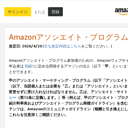
サインイン
登録
または
Amazonアソシエイト・プログラ
改定日: 2026/4/20
(
主な改定内容はこちら
をご覧ください。)
Amazonアソシエイト・プログラム参加者のための、Amazonウェブサ
申込者は
別紙1
に定める関係するアマゾンの法人（以下「
甲
」といいま
とができます。
甲のアソシエイト・マーケティング・プログラム（以下「アソシエイト
（以下、当該個人または企業を「乙」または「アソシエイト」といいま
変更せずに受け入れなければなりません。乙は、アソシエイト・サイト
シー
（第12条に定義します。）等（例えば、甲のアソシエイト・プロ
紹介料率表およびアソシエイト・プログラム商標ガイドライン）を含む本規
テンツは、Amazonのコミュニティガイドライン（報酬と引き換え
これらを注意深くご精読ください。