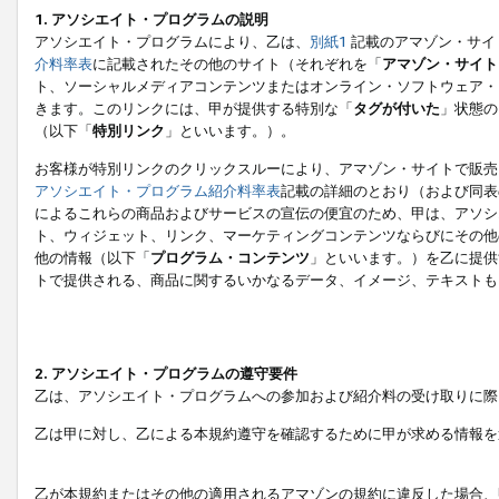
1. アソシエイト・プログラムの説明
アソシエイト・プログラムにより、乙は、
別紙1
記載のアマゾン・サイ
介料率表
に記載されたその他のサイト（それぞれを「
アマゾン・サイト
ト、ソーシャルメディアコンテンツまたはオンライン・ソフトウェア・
きます。このリンクには、甲が提供する特別な「
タグが付いた
」状態の
（以下「
特別リンク
」といいます。）。
お客様が特別リンクのクリックスルーにより、アマゾン・サイトで販売
アソシエイト・プログラム紹介料率表
記載の詳細のとおり（および同表
によるこれらの商品およびサービスの宣伝の便宜のため、甲は、アソシ
ト、ウィジェット、リンク、マーケティングコンテンツならびにその他
他の情報（以下「
プログラム・コンテンツ
」といいます。）を乙に提供
トで提供される、商品に関するいかなるデータ、イメージ、テキストも
2. アソシエイト・プログラムの遵守要件
乙は、アソシエイト・プログラムへの参加および紹介料の受け取りに際
乙は甲に対し、乙による本規約遵守を確認するために甲が求める情報を
乙が本規約またはその他の適用されるアマゾンの規約に違反した場合、