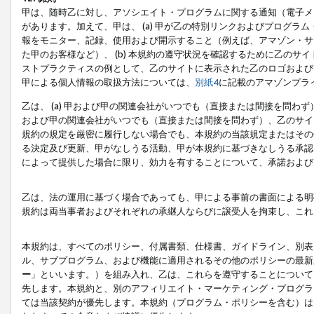
甲は、随時乙に対し、アソシエイト・プログラムに関する通知（電子メ
があります。加えて、甲は、 (a) 甲が乙の特別リンクおよびプログ
報をモニター、記録、使用および開示すること（例えば、アマゾン・サ
た甲のお客様など）、 (b) 本規約の遵守状況を確認するために乙のサイ
ストプラクティスの例として、乙のサイトに表示された乙のロゴおよび
甲による個人情報の取扱方法については、
別紙4
に記載のアマゾンプラ
乙は、 (a) 甲および甲の関連会社がいつでも（直接または間接を問わず
および甲の関連会社がいつでも（直接または間接を問わず）、乙のサイ
規約の規定を厳密に履行しない場合でも、本規約の当該規定またはその他
る決定及び更新、甲がなしうる活動、甲が本規約に基づきなしうる承認
によって提供した場合に限り、効力を有することについて、承諾および
乙は、法の運用に基づく場合であっても、甲による事前の書面による明
規約は両当事者およびそれぞれの承継人ならびに譲受人を拘束し、これ
本規約は、すべてのポリシー、付属書類、仕様書、ガイドライン、別表
ル、サブプログラム、および機能に適用されるその他のポリシーの最新
ー
」といいます。）を組み入れ、乙は、これらを遵守することについて
先します。本規約と、別のアフィリエイト・マーケティング・プログラ
ては当該契約が優先します。本規約（プログラム・ポリシーを含む）は