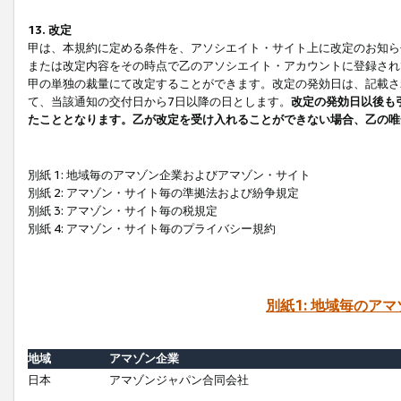
13. 改定
甲は、本規約に定める条件を、アソシエイト・サイト上に改定のお知ら
または改定内容をその時点で乙のアソシエイト・アカウントに登録され
甲の単独の裁量にて改定することができます。改定の発効日は、記載さ
て、当該通知の交付日から7日以降の日とします。
改定の発効日以後も
たこととなります。乙が改定を受け入れることができない場合、乙の唯
別紙 1: 地域毎のアマゾン企業およびアマゾン・サイト
別紙 2: アマゾン・サイト毎の準拠法および紛争規定
別紙 3: アマゾン・サイト毎の税規定
別紙 4: アマゾン・サイト毎のプライバシー規約
別紙1: 地域毎のア
地域
アマゾン企業
日本
アマゾンジャパン合同会社