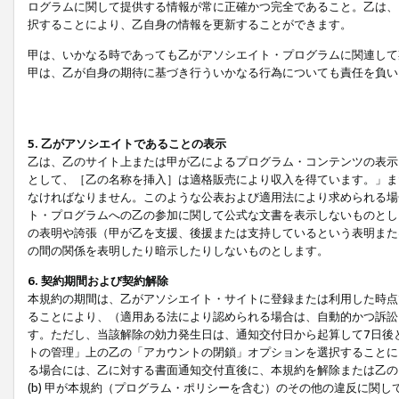
ログラムに関して提供する情報が常に正確かつ完全であること。乙は、
択することにより、乙自身の情報を更新することができます。
甲は、いかなる時であっても乙がアソシエイト・プログラムに関連して
甲は、乙が自身の期待に基づき行ういかなる行為についても責任を負い
5. 乙がアソシエイトであることの表示
乙は、乙のサイト上または甲が乙によるプログラム・コンテンツの表示ま
として、［乙の名称を挿入］は適格販売により収入を得ています。」ま
なければなりません。このような公表および適用法により求められる場
ト・プログラムへの乙の参加に関して公式な文書を表示しないものとし
の表明や誇張（甲が乙を支援、後援または支持しているという表明また
の間の関係を表明したり暗示したりしないものとします。
6. 契約期間および契約解除
本規約の期間は、乙がアソシエイト・サイトに登録または利用した時点
ることにより、（適用ある法により認められる場合は、自動的かつ訴訟
す。ただし、当該解除の効力発生日は、通知交付日から起算して7日後
トの管理」上の乙の「アカウントの閉鎖」オプションを選択することに
る場合には、乙に対する書面通知交付直後に、本規約を解除または乙のア
(b) 甲が本規約（プログラム・ポリシーを含む）のその他の違反に関し