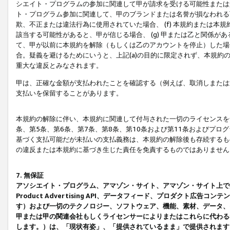
シエイト・プログラムの参加に関連して甲が請求を受ける可能性または責
ト・プログラム参加に関連して、甲のブランドまたは名誉が損なわれる可
欺、不正または違法行為に使用されていた場合、 (f) 本規約または
該当する可能性があると、甲が信じる場合、 (g) 甲または乙と関係
て、甲が以前に本規約を解除（もしくは乙のアカウントを停止）した場合
合。疑義を避けるためにいうと、上記(a)の目的に限定されず、本規約
重大な違反とみなされます。
甲は、正確な金額が支払われたことを確認する（例えば、取消しまたは
支払いを保留することがあります。
本規約の解除に伴い、本規約に関連して付与された一切のライセンスを
条、第5条、第6条、第7条、第8条、第10条および第11条およびプ
基づく支払可能だが未払いの支払義務は、本規約の解除後も存続するも
の違反または本規約に基づき生じた責任を免責するものではありません
7. 無保証
アソシエイト・プログラム、アマゾン・サイト、アマゾン・サイト上で
Product Advertising API、データフィード、プロダクト
す）および一切のテクノロジー、ソフトウェア、機能、素材、データ、
甲または甲の関連会社もしくライセンサーによりまたはこれらに代わる
します。）は、「現状有姿」、「提供されているまま」で提供されます