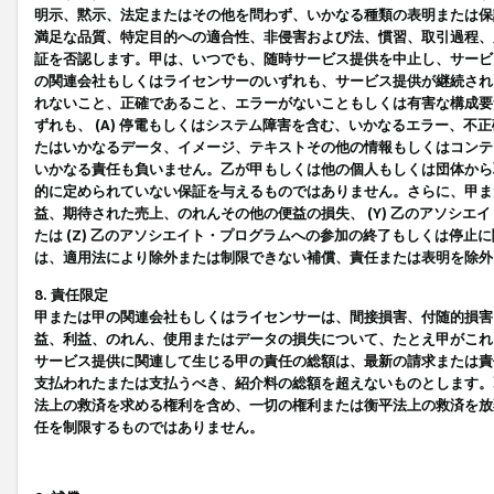
明示、黙示、法定またはその他を問わず、いかなる種類の表明または保
満足な品質、特定目的への適合性、非侵害および法、慣習、取引過程、
証を否認します。甲は、いつでも、随時サービス提供を中止し、サービ
の関連会社もしくはライセンサーのいずれも、サービス提供が継続され
れないこと、正確であること、エラーがないこともしくは有害な構成要
ずれも、 (A) 停電もしくはシステム障害を含む、いかなるエラー、不
たはいかなるデータ、イメージ、テキストその他の情報もしくはコンテ
いかなる責任も負いません。乙が甲もしくは他の個人もしくは団体から
的に定められていない保証を与えるものではありません。さらに、甲また
益、期待された売上、のれんその他の便益の損失、 (Y) 乙のアソシ
たは (Z) 乙のアソシエイト・プログラムへの参加の終了もしくは停
は、適用法により除外または制限できない補償、責任または表明を除外
8. 責任限定
甲または甲の関連会社もしくはライセンサーは、間接損害、付随的損害
益、利益、のれん、使用またはデータの損失について、たとえ甲がこれ
サービス提供に関連して生じる甲の責任の総額は、最新の請求または責
支払われたまたは支払うべき、紹介料の総額を超えないものとします。
法上の救済を求める権利を含め、一切の権利または衡平法上の救済を放
任を制限するものではありません。