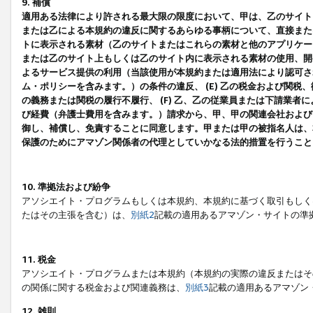
9. 補償
適用ある法律により許される最大限の限度において、甲は、乙のサイト
または乙による本規約の違反に関するあらゆる事柄について、直接または
トに表示される素材（乙のサイトまたはこれらの素材と他のアプリケーシ
または乙のサイト上もしくは乙のサイト内に表示される素材の使用、開発
よるサービス提供の利用（当該使用が本規約または適用法により認可され
ム・ポリシーを含みます。）の条件の違反、 (E) 乙の税金および関
の義務または関税の履行不履行、 (F) 乙、乙の従業員または下請業
び経費（弁護士費用を含みます。）請求から、甲、甲の関連会社および
御し、補償し、免責することに同意します。甲または甲の被指名人は、
保護のためにアマゾン関係者の代理としていかなる法的措置を行うこと
10. 準拠法および紛争
アソシエイト・プログラムもしくは本規約、本規約に基づく取引もしく
たはその主張を含む）は、
別紙2
記載の適用あるアマゾン・サイトの準
11. 税金
アソシエイト・プログラムまたは本規約（本規約の実際の違反またはそ
の関係に関する税金および関連義務は、
別紙3
記載の適用あるアマゾン
12. 雑則