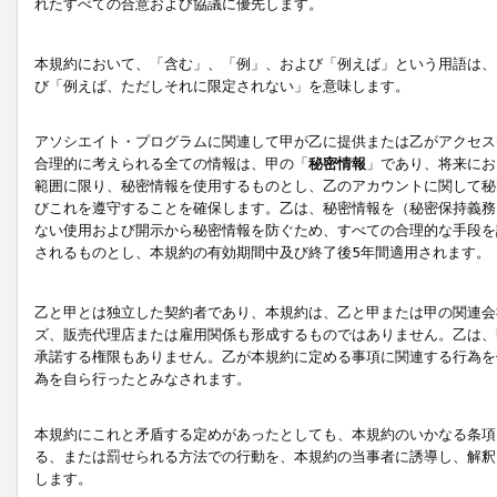
れたすべての合意および協議に優先します。
本規約において、「含む」、「例」、および「例えば」という用語は、
び「例えば、ただしそれに限定されない」を意味します。
アソシエイト・プログラムに関連して甲が乙に提供または乙がアクセス
合理的に考えられる全ての情報は、甲の「
秘密情報
」であり、将来にお
範囲に限り、秘密情報を使用するものとし、乙のアカウントに関して秘
びこれを遵守することを確保します。乙は、秘密情報を（秘密保持義務
ない使用および開示から秘密情報を防ぐため、すべての合理的な手段を
されるものとし、本規約の有効期間中及び終了後5年間適用されます。
乙と甲とは独立した契約者であり、本規約は、乙と甲または甲の関連会
ズ、販売代理店または雇用関係も形成するものではありません。乙は、
承諾する権限もありません。乙が本規約に定める事項に関連する行為を
為を自ら行ったとみなされます。
本規約にこれと矛盾する定めがあったとしても、本規約のいかなる条項
る、または罰せられる方法での行動を、本規約の当事者に誘導し、解釈
します。