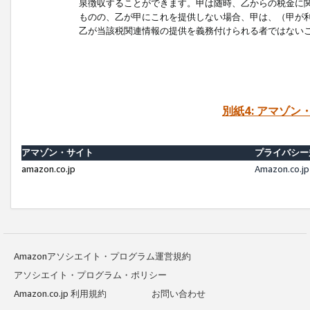
泉徴収することができます。甲は随時、乙からの税金に
ものの、乙が甲にこれを提供しない場合、甲は、（甲が
乙が当該税関連情報の提供を義務付けられる者ではない
別紙4: アマゾ
アマゾン・サイト
プライバシー
amazon.co.jp
Amazon.c
Amazonアソシエイト・プログラム運営規約
アソシエイト・プログラム・ポリシー
Amazon.co.jp 利用規約
お問い合わせ