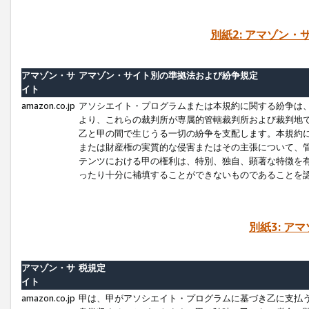
別紙2: アマゾン
アマゾン・サ
アマゾン・サイト別の準拠法および紛争規定
イト
amazon.co.jp
アソシエイト・プログラムまたは本規約に関する紛争は
より、これらの裁判所が専属的管轄裁判所および裁判地
乙と甲の間で生じうる一切の紛争を支配します。本規約
または財産権の実質的な侵害またはその主張について、
テンツにおける甲の権利は、特別、独自、顕著な特徴を
ったり十分に補填することができないものであることを
別紙3: ア
アマゾン・サ
税規定
イト
amazon.co.jp
甲は、甲がアソシエイト・プログラムに基づき乙に支払