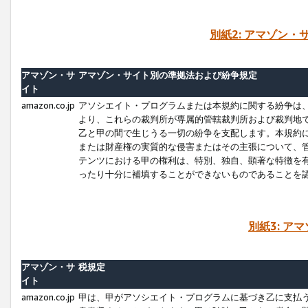
別紙2: アマゾン
アマゾン・サ
アマゾン・サイト別の準拠法および紛争規定
イト
amazon.co.jp
アソシエイト・プログラムまたは本規約に関する紛争は
より、これらの裁判所が専属的管轄裁判所および裁判地
乙と甲の間で生じうる一切の紛争を支配します。本規約
または財産権の実質的な侵害またはその主張について、
テンツにおける甲の権利は、特別、独自、顕著な特徴を
ったり十分に補填することができないものであることを
別紙3: ア
アマゾン・サ
税規定
イト
amazon.co.jp
甲は、甲がアソシエイト・プログラムに基づき乙に支払