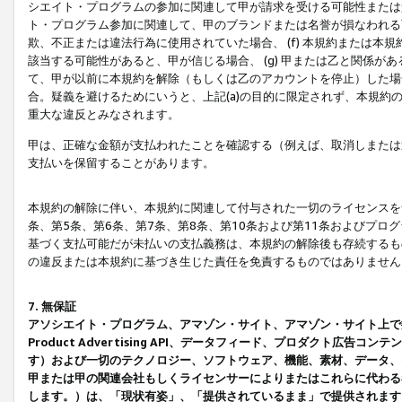
シエイト・プログラムの参加に関連して甲が請求を受ける可能性または責
ト・プログラム参加に関連して、甲のブランドまたは名誉が損なわれる可
欺、不正または違法行為に使用されていた場合、 (f) 本規約または
該当する可能性があると、甲が信じる場合、 (g) 甲または乙と関係
て、甲が以前に本規約を解除（もしくは乙のアカウントを停止）した場合
合。疑義を避けるためにいうと、上記(a)の目的に限定されず、本規約
重大な違反とみなされます。
甲は、正確な金額が支払われたことを確認する（例えば、取消しまたは
支払いを保留することがあります。
本規約の解除に伴い、本規約に関連して付与された一切のライセンスを
条、第5条、第6条、第7条、第8条、第10条および第11条およびプ
基づく支払可能だが未払いの支払義務は、本規約の解除後も存続するも
の違反または本規約に基づき生じた責任を免責するものではありません
7. 無保証
アソシエイト・プログラム、アマゾン・サイト、アマゾン・サイト上で
Product Advertising API、データフィード、プロダクト
す）および一切のテクノロジー、ソフトウェア、機能、素材、データ、
甲または甲の関連会社もしくライセンサーによりまたはこれらに代わる
します。）は、「現状有姿」、「提供されているまま」で提供されます