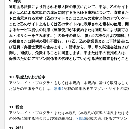
9. 補償
適用ある法律により許される最大限の限度において、甲は、乙のサイト
または乙による本規約の違反に関するあらゆる事柄について、直接または
トに表示される素材（乙のサイトまたはこれらの素材と他のアプリケーシ
または乙のサイト上もしくは乙のサイト内に表示される素材の使用、開発
よるサービス提供の利用（当該使用が本規約または適用法により認可され
ム・ポリシーを含みます。）の条件の違反、 (E) 乙の税金および関
の義務または関税の履行不履行、 (F) 乙、乙の従業員または下請業
び経費（弁護士費用を含みます。）請求から、甲、甲の関連会社および
御し、補償し、免責することに同意します。甲または甲の被指名人は、
保護のためにアマゾン関係者の代理としていかなる法的措置を行うこと
10. 準拠法および紛争
アソシエイト・プログラムもしくは本規約、本規約に基づく取引もしく
たはその主張を含む）は、
別紙2
記載の適用あるアマゾン・サイトの準
11. 税金
アソシエイト・プログラムまたは本規約（本規約の実際の違反またはそ
の関係に関する税金および関連義務は、
別紙3
記載の適用あるアマゾン
12. 雑則