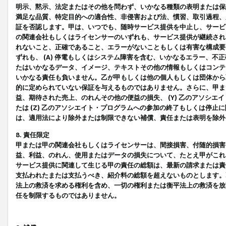
明示、黙示、法定またはその他を問わず、いかなる種類の表明または保
満足な品質、特定目的への適合性、非侵害および法、慣習、取引過程、
証を否認します。甲は、いつでも、随時サービス提供を中止し、サービ
の関連会社もしくはライセンサーのいずれも、サービス提供が継続され
れないこと、正確であること、エラーがないこともしくは有害な構成要
ずれも、 (A) 停電もしくはシステム障害を含む、いかなるエラー、不
たはいかなるデータ、イメージ、テキストその他の情報もしくはコンテ
いかなる責任も負いません。乙が甲もしくは他の個人もしくは団体から
的に定められていない保証を与えるものではありません。さらに、甲また
益、期待された売上、のれんその他の便益の損失、 (Y) 乙のアソシ
たは (Z) 乙のアソシエイト・プログラムへの参加の終了もしくは停
は、適用法により除外または制限できない補償、責任または表明を除外
8. 責任限定
甲または甲の関連会社もしくはライセンサーは、間接損害、付随的損害
益、利益、のれん、使用またはデータの損失について、たとえ甲がこれ
サービス提供に関連して生じる甲の責任の総額は、最新の請求または責
支払われたまたは支払うべき、紹介料の総額を超えないものとします。
法上の救済を求める権利を含め、一切の権利または衡平法上の救済を放
任を制限するものではありません。