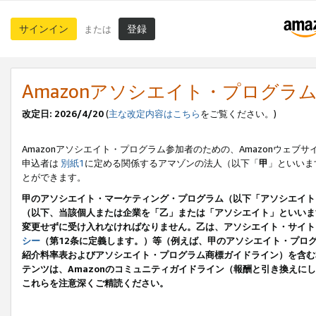
サインイン
登録
または
Amazonアソシエイト・プログラ
改定日: 2026/4/20
(
主な改定内容はこちら
をご覧ください。)
Amazonアソシエイト・プログラム参加者のための、Amazonウェブサ
申込者は
別紙1
に定める関係するアマゾンの法人（以下「
甲
」といいま
とができます。
甲のアソシエイト・マーケティング・プログラム（以下「アソシエイト
（以下、当該個人または企業を「乙」または「アソシエイト」といいま
変更せずに受け入れなければなりません。乙は、アソシエイト・サイト
シー
（第12条に定義します。）等（例えば、甲のアソシエイト・プロ
紹介料率表およびアソシエイト・プログラム商標ガイドライン）を含む本規
テンツは、Amazonのコミュニティガイドライン（報酬と引き換え
これらを注意深くご精読ください。