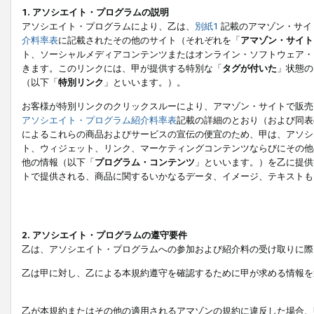
1. アソシエイト・プログラムの説明
アソシエイト・プログラムにより、乙は、
別紙1
記載のアマゾン・サイ
介料率表
に記載されたその他のサイト（それぞれを「
アマゾン・サイト
ト、ソーシャルメディアコンテンツまたはオンライン・ソフトウェア・
きます。このリンクには、甲が提供する特別な「
タグが付いた
」状態の
（以下「
特別リンク
」といいます。）。
お客様が特別リンクのクリックスルーにより、アマゾン・サイトで販売
アソシエイト・プログラム紹介料率表
記載の詳細のとおり（および同表
によるこれらの商品およびサービスの宣伝の便宜のため、甲は、アソシ
ト、ウィジェット、リンク、マーケティングコンテンツならびにその他
他の情報（以下「
プログラム・コンテンツ
」といいます。）を乙に提供
トで提供される、商品に関するいかなるデータ、イメージ、テキストも
2. アソシエイト・プログラムの遵守要件
乙は、アソシエイト・プログラムへの参加および紹介料の受け取りに際
乙は甲に対し、乙による本規約遵守を確認するために甲が求める情報を
乙が本規約またはその他の適用されるアマゾンの規約に違反した場合、