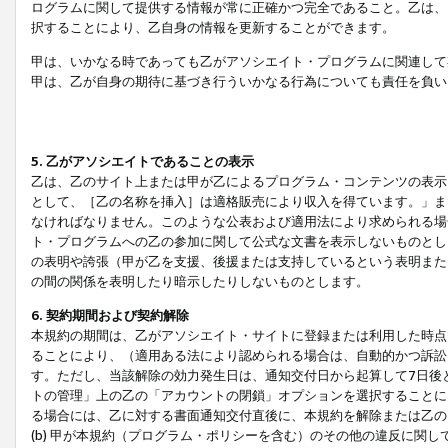
ログラムに関して提供する情報が常に正確かつ完全であること。乙は、
択することにより、乙自身の情報を更新することができます。
甲は、いかなる時であっても乙がアソシエイト・プログラムに関連して
甲は、乙が自身の期待に基づき行ういかなる行為についても責任を負い
5. 乙がアソシエイトであることの表示
乙は、乙のサイト上または甲が乙によるプログラム・コンテンツの表示ま
として、［乙の名称を挿入］は適格販売により収入を得ています。」ま
なければなりません。このような公表および適用法により求められる場
ト・プログラムへの乙の参加に関して公式な文書を表示しないものとし
の表明や誇張（甲が乙を支援、後援または支持しているという表明また
の間の関係を表明したり暗示したりしないものとします。
6. 契約期間および契約解除
本規約の期間は、乙がアソシエイト・サイトに登録または利用した時点
ることにより、（適用ある法により認められる場合は、自動的かつ訴訟
す。ただし、当該解除の効力発生日は、通知交付日から起算して7日後
トの管理」上の乙の「アカウントの閉鎖」オプションを選択することに
る場合には、乙に対する書面通知交付直後に、本規約を解除または乙のア
(b) 甲が本規約（プログラム・ポリシーを含む）のその他の違反に関し