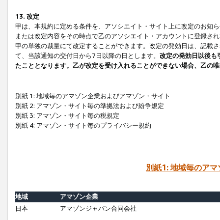
13. 改定
甲は、本規約に定める条件を、アソシエイト・サイト上に改定のお知ら
または改定内容をその時点で乙のアソシエイト・アカウントに登録され
甲の単独の裁量にて改定することができます。改定の発効日は、記載さ
て、当該通知の交付日から7日以降の日とします。
改定の発効日以後も
たこととなります。乙が改定を受け入れることができない場合、乙の唯
別紙 1: 地域毎のアマゾン企業およびアマゾン・サイト
別紙 2: アマゾン・サイト毎の準拠法および紛争規定
別紙 3: アマゾン・サイト毎の税規定
別紙 4: アマゾン・サイト毎のプライバシー規約
別紙1: 地域毎のア
地域
アマゾン企業
日本
アマゾンジャパン合同会社