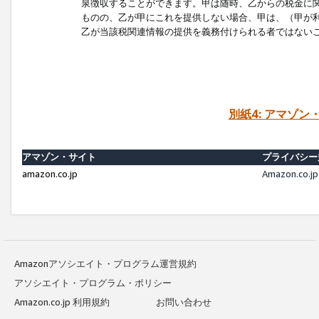
泉徴収することができます。甲は随時、乙からの税金に
ものの、乙が甲にこれを提供しない場合、甲は、（甲が
乙が当該税関連情報の提供を義務付けられる者ではない
別紙4: アマゾ
アマゾン・サイト
プライバシー
amazon.co.jp
Amazon.c
Amazonアソシエイト・プログラム運営規約
アソシエイト・プログラム・ポリシー
Amazon.co.jp 利用規約
お問い合わせ