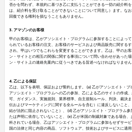
否かを問わず、本規約に基づき乙に支払うことができる一切の紹介料を
は、紹介料を受け取ることができないことについて同意し）ます。なお
回復できる権利を損なうこともありません。
3. アマゾンのお客様
甲のお客様は、乙がアソシエイト・プログラムに参加することによって
られているお客様の注文、お客様のサービスおよび商品販売に関するす
され、甲はいつでもこれらを変更することができます。乙は、甲のお客
ン・サイトとの相互の関係に関する事項について問い合わせがあった場
ン・サイト上の連絡先案内に従うべきである旨述べなければなりません
4. 乙による保証
乙は、以下を表明、保証および誓約します。 (a) 乙がアソシエイト・
アソシエイト・プログラムへの乙の参加、乙による乙のサイトの作成、
可、ガイダンス、実施規則、業界標準、自主規制ルール、判決、裁決ま
伝およびマーケティングに関する全ルールを含む）に違反しないこと、 
結が法的に阻止されないこと）、 (d) 乙がアソシエイト・プログラ
たは声明に依存していないこと、 (e) 乙が米国の制裁対象である場
科されている場合、乙はアソシエイト・プログラムに参加もせずサービス
国の法律と同じ内容の商品、ソフトウェア、技術およびサービスに適用さ