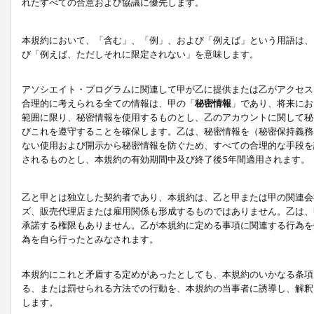
れたすべての合意および協議に優先します。
本規約において、「含む」、「例」、および「例えば」という用語は、
び「例えば、ただしそれに限定されない」を意味します。
アソシエイト・プログラムに関連して甲が乙に提供または乙がアクセス
合理的に考えられる全ての情報は、甲の「
秘密情報
」であり、将来にお
範囲に限り、秘密情報を使用するものとし、乙のアカウントに関して秘
びこれを遵守することを確保します。乙は、秘密情報を（秘密保持義務
ない使用および開示から秘密情報を防ぐため、すべての合理的な手段を
されるものとし、本規約の有効期間中及び終了後5年間適用されます。
乙と甲とは独立した契約者であり、本規約は、乙と甲または甲の関連会
ズ、販売代理店または雇用関係も形成するものではありません。乙は、
承諾する権限もありません。乙が本規約に定める事項に関連する行為を
為を自ら行ったとみなされます。
本規約にこれと矛盾する定めがあったとしても、本規約のいかなる条項
る、または罰せられる方法での行動を、本規約の当事者に誘導し、解釈
します。