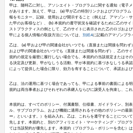
甲は、随時乙に対し、アソシエイト・プログラムに関する通知（電子メ
があります。加えて、甲は、 (a) 甲が乙の特別リンクおよびプログ
報をモニター、記録、使用および開示すること（例えば、アマゾン・サ
た甲のお客様など）、 (b) 本規約の遵守状況を確認するために乙のサイ
ストプラクティスの例として、乙のサイトに表示された乙のロゴおよび
甲による個人情報の取扱方法については、
別紙4
に記載のアマゾンプラ
乙は、 (a) 甲および甲の関連会社がいつでも（直接または間接を問わず
および甲の関連会社がいつでも（直接または間接を問わず）、乙のサイ
規約の規定を厳密に履行しない場合でも、本規約の当該規定またはその他
る決定及び更新、甲がなしうる活動、甲が本規約に基づきなしうる承認
によって提供した場合に限り、効力を有することについて、承諾および
乙は、法の運用に基づく場合であっても、甲による事前の書面による明
規約は両当事者およびそれぞれの承継人ならびに譲受人を拘束し、これ
本規約は、すべてのポリシー、付属書類、仕様書、ガイドライン、別表
ル、サブプログラム、および機能に適用されるその他のポリシーの最新
ー
」といいます。）を組み入れ、乙は、これらを遵守することについて
先します。本規約と、別のアフィリエイト・マーケティング・プログラ
ては当該契約が優先します。本規約（プログラム・ポリシーを含む）は