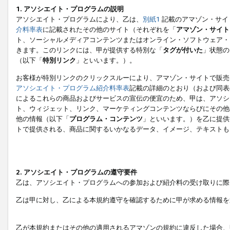
1. アソシエイト・プログラムの説明
アソシエイト・プログラムにより、乙は、
別紙1
記載のアマゾン・サイ
介料率表
に記載されたその他のサイト（それぞれを「
アマゾン・サイト
ト、ソーシャルメディアコンテンツまたはオンライン・ソフトウェア・
きます。このリンクには、甲が提供する特別な「
タグが付いた
」状態の
（以下「
特別リンク
」といいます。）。
お客様が特別リンクのクリックスルーにより、アマゾン・サイトで販売
アソシエイト・プログラム紹介料率表
記載の詳細のとおり（および同表
によるこれらの商品およびサービスの宣伝の便宜のため、甲は、アソシ
ト、ウィジェット、リンク、マーケティングコンテンツならびにその他
他の情報（以下「
プログラム・コンテンツ
」といいます。）を乙に提供
トで提供される、商品に関するいかなるデータ、イメージ、テキストも
2. アソシエイト・プログラムの遵守要件
乙は、アソシエイト・プログラムへの参加および紹介料の受け取りに際
乙は甲に対し、乙による本規約遵守を確認するために甲が求める情報を
乙が本規約またはその他の適用されるアマゾンの規約に違反した場合、