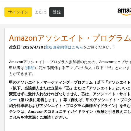
サインイン
登録
または
Amazonアソシエイト・プログラ
改定日: 2026/4/20
(
主な改定内容はこちら
をご覧ください。)
Amazonアソシエイト・プログラム参加者のための、Amazonウェブサ
申込者は
別紙1
に定める関係するアマゾンの法人（以下「
甲
」といいま
とができます。
甲のアソシエイト・マーケティング・プログラム（以下「アソシエイト
（以下、当該個人または企業を「乙」または「アソシエイト」といいま
変更せずに受け入れなければなりません。乙は、アソシエイト・サイト
シー
（第12条に定義します。）等（例えば、甲のアソシエイト・プロ
紹介料率表およびアソシエイト・プログラム商標ガイドライン）を含む本規
テンツは、Amazonのコミュニティガイドライン（報酬と引き換え
これらを注意深くご精読ください。