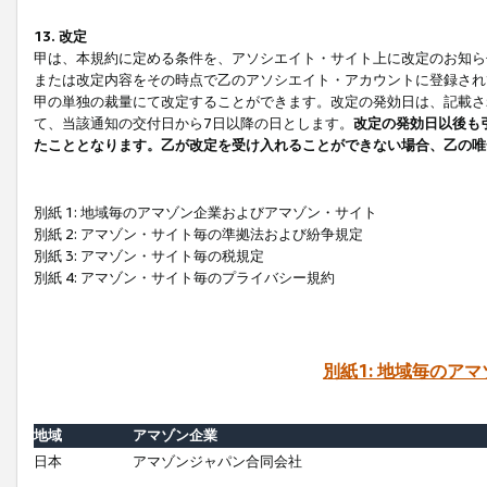
13. 改定
甲は、本規約に定める条件を、アソシエイト・サイト上に改定のお知ら
または改定内容をその時点で乙のアソシエイト・アカウントに登録され
甲の単独の裁量にて改定することができます。改定の発効日は、記載さ
て、当該通知の交付日から7日以降の日とします。
改定の発効日以後も
たこととなります。乙が改定を受け入れることができない場合、乙の唯
別紙 1: 地域毎のアマゾン企業およびアマゾン・サイト
別紙 2: アマゾン・サイト毎の準拠法および紛争規定
別紙 3: アマゾン・サイト毎の税規定
別紙 4: アマゾン・サイト毎のプライバシー規約
別紙1: 地域毎のア
地域
アマゾン企業
日本
アマゾンジャパン合同会社