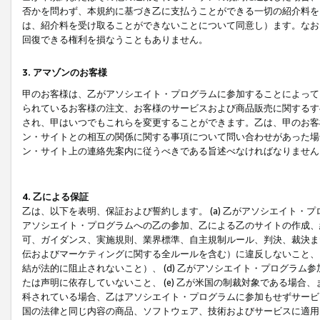
否かを問わず、本規約に基づき乙に支払うことができる一切の紹介料を
は、紹介料を受け取ることができないことについて同意し）ます。なお
回復できる権利を損なうこともありません。
3. アマゾンのお客様
甲のお客様は、乙がアソシエイト・プログラムに参加することによって
られているお客様の注文、お客様のサービスおよび商品販売に関するす
され、甲はいつでもこれらを変更することができます。乙は、甲のお客
ン・サイトとの相互の関係に関する事項について問い合わせがあった場
ン・サイト上の連絡先案内に従うべきである旨述べなければなりません
4. 乙による保証
乙は、以下を表明、保証および誓約します。 (a) 乙がアソシエイト・
アソシエイト・プログラムへの乙の参加、乙による乙のサイトの作成、
可、ガイダンス、実施規則、業界標準、自主規制ルール、判決、裁決ま
伝およびマーケティングに関する全ルールを含む）に違反しないこと、 
結が法的に阻止されないこと）、 (d) 乙がアソシエイト・プログラ
たは声明に依存していないこと、 (e) 乙が米国の制裁対象である場
科されている場合、乙はアソシエイト・プログラムに参加もせずサービス
国の法律と同じ内容の商品、ソフトウェア、技術およびサービスに適用さ