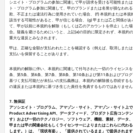
シエイト・プログラムの参加に関連して甲が請求を受ける可能性または責
ト・プログラム参加に関連して、甲のブランドまたは名誉が損なわれる可
欺、不正または違法行為に使用されていた場合、 (f) 本規約または
該当する可能性があると、甲が信じる場合、 (g) 甲または乙と関係
て、甲が以前に本規約を解除（もしくは乙のアカウントを停止）した場合
合。疑義を避けるためにいうと、上記(a)の目的に限定されず、本規約
重大な違反とみなされます。
甲は、正確な金額が支払われたことを確認する（例えば、取消しまたは
支払いを保留することがあります。
本規約の解除に伴い、本規約に関連して付与された一切のライセンスを
条、第5条、第6条、第7条、第8条、第10条および第11条およびプ
基づく支払可能だが未払いの支払義務は、本規約の解除後も存続するも
の違反または本規約に基づき生じた責任を免責するものではありません
7. 無保証
アソシエイト・プログラム、アマゾン・サイト、アマゾン・サイト上で
Product Advertising API、データフィード、プロダクト
す）および一切のテクノロジー、ソフトウェア、機能、素材、データ、
甲または甲の関連会社もしくライセンサーによりまたはこれらに代わる
します。）は、「現状有姿」、「提供されているまま」で提供されます