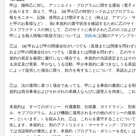
甲は、随時乙に対し、アソシエイト・プログラムに関する通知（電子メ
があります。加えて、甲は、 (a) 甲が乙の特別リンクおよびプログ
報をモニター、記録、使用および開示すること（例えば、アマゾン・サ
た甲のお客様など）、 (b) 本規約の遵守状況を確認するために乙のサイ
ストプラクティスの例として、乙のサイトに表示された乙のロゴおよび
甲による個人情報の取扱方法については、
別紙4
に記載のアマゾンプラ
乙は、 (a) 甲および甲の関連会社がいつでも（直接または間接を問わず
および甲の関連会社がいつでも（直接または間接を問わず）、乙のサイ
規約の規定を厳密に履行しない場合でも、本規約の当該規定またはその他
る決定及び更新、甲がなしうる活動、甲が本規約に基づきなしうる承認
によって提供した場合に限り、効力を有することについて、承諾および
乙は、法の運用に基づく場合であっても、甲による事前の書面による明
規約は両当事者およびそれぞれの承継人ならびに譲受人を拘束し、これ
本規約は、すべてのポリシー、付属書類、仕様書、ガイドライン、別表
ル、サブプログラム、および機能に適用されるその他のポリシーの最新
ー
」といいます。）を組み入れ、乙は、これらを遵守することについて
先します。本規約と、別のアフィリエイト・マーケティング・プログラ
ては当該契約が優先します。本規約（プログラム・ポリシーを含む）は