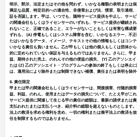
明示、黙示、法定またはその他を問わず、いかなる種類の表明または保
満足な品質、特定目的への適合性、非侵害および法、慣習、取引過程、
証を否認します。甲は、いつでも、随時サービス提供を中止し、サービ
の関連会社もしくはライセンサーのいずれも、サービス提供が継続され
れないこと、正確であること、エラーがないこともしくは有害な構成要
ずれも、 (A) 停電もしくはシステム障害を含む、いかなるエラー、不
たはいかなるデータ、イメージ、テキストその他の情報もしくはコンテ
いかなる責任も負いません。乙が甲もしくは他の個人もしくは団体から
的に定められていない保証を与えるものではありません。さらに、甲また
益、期待された売上、のれんその他の便益の損失、 (Y) 乙のアソシ
たは (Z) 乙のアソシエイト・プログラムへの参加の終了もしくは停
は、適用法により除外または制限できない補償、責任または表明を除外
8. 責任限定
甲または甲の関連会社もしくはライセンサーは、間接損害、付随的損害
益、利益、のれん、使用またはデータの損失について、たとえ甲がこれ
サービス提供に関連して生じる甲の責任の総額は、最新の請求または責
支払われたまたは支払うべき、紹介料の総額を超えないものとします。
法上の救済を求める権利を含め、一切の権利または衡平法上の救済を放
任を制限するものではありません。