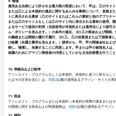
9. 補償
適用ある法律により許される最大限の限度において、甲は、乙のサイト
または乙による本規約の違反に関するあらゆる事柄について、直接または
トに表示される素材（乙のサイトまたはこれらの素材と他のアプリケーシ
または乙のサイト上もしくは乙のサイト内に表示される素材の使用、開発
よるサービス提供の利用（当該使用が本規約または適用法により認可され
ム・ポリシーを含みます。）の条件の違反、 (E) 乙の税金および関
の義務または関税の履行不履行、 (F) 乙、乙の従業員または下請業
び経費（弁護士費用を含みます。）請求から、甲、甲の関連会社および
御し、補償し、免責することに同意します。甲または甲の被指名人は、
保護のためにアマゾン関係者の代理としていかなる法的措置を行うこと
10. 準拠法および紛争
アソシエイト・プログラムもしくは本規約、本規約に基づく取引もしく
たはその主張を含む）は、
別紙2
記載の適用あるアマゾン・サイトの準
11. 税金
アソシエイト・プログラムまたは本規約（本規約の実際の違反またはそ
の関係に関する税金および関連義務は、
別紙3
記載の適用あるアマゾン
12. 雑則