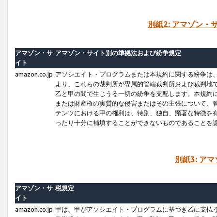
別紙2: アマゾン
アマゾン・サ
アマゾン・サイト別の準拠法および紛争規定
イト
amazon.co.jp
アソシエイト・プログラムまたは本規約に関する紛争は
より、これらの裁判所が専属的管轄裁判所および裁判地
乙と甲の間で生じうる一切の紛争を支配します。本規約
または財産権の実質的な侵害またはその主張について、
テンツにおける甲の権利は、特別、独自、顕著な特徴を
ったり十分に補填することができないものであることを
別紙3: ア
アマゾン・サ
税規定
イト
amazon.co.jp
甲は、甲がアソシエイト・プログラムに基づき乙に支払