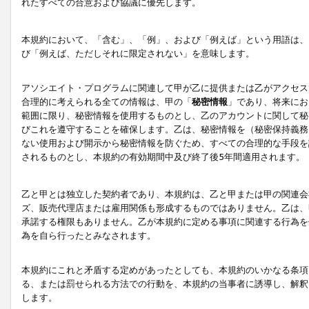
れたすべての合意および協議に優先します。
本規約において、「含む」、「例」、および「例えば」という用語は、
び「例えば、ただしそれに限定されない」を意味します。
アソシエイト・プログラムに関連して甲が乙に提供または乙がアクセス
合理的に考えられる全ての情報は、甲の「
秘密情報
」であり、将来にお
範囲に限り、秘密情報を使用するものとし、乙のアカウントに関して秘
びこれを遵守することを確保します。乙は、秘密情報を（秘密保持義務
ない使用および開示から秘密情報を防ぐため、すべての合理的な手段を
されるものとし、本規約の有効期間中及び終了後5年間適用されます。
乙と甲とは独立した契約者であり、本規約は、乙と甲または甲の関連会
ズ、販売代理店または雇用関係も形成するものではありません。乙は、
承諾する権限もありません。乙が本規約に定める事項に関連する行為を
為を自ら行ったとみなされます。
本規約にこれと矛盾する定めがあったとしても、本規約のいかなる条項
る、または罰せられる方法での行動を、本規約の当事者に誘導し、解釈
します。