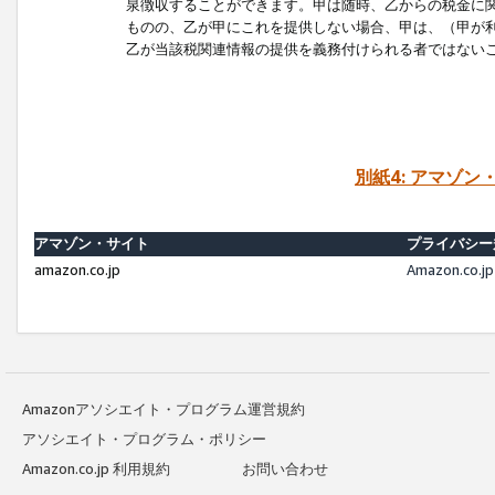
泉徴収することができます。甲は随時、乙からの税金に
ものの、乙が甲にこれを提供しない場合、甲は、（甲が
乙が当該税関連情報の提供を義務付けられる者ではない
別紙4: アマゾ
アマゾン・サイト
プライバシー
amazon.co.jp
Amazon.c
Amazonアソシエイト・プログラム運営規約
アソシエイト・プログラム・ポリシー
Amazon.co.jp 利用規約
お問い合わせ