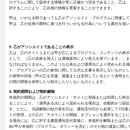
ログラムに関して提供する情報が常に正確かつ完全であること。乙は、
択することにより、乙自身の情報を更新することができます。
甲は、いかなる時であっても乙がアソシエイト・プログラムに関連して
甲は、乙が自身の期待に基づき行ういかなる行為についても責任を負い
5. 乙がアソシエイトであることの表示
乙は、乙のサイト上または甲が乙によるプログラム・コンテンツの表示ま
として、［乙の名称を挿入］は適格販売により収入を得ています。」ま
なければなりません。このような公表および適用法により求められる場
ト・プログラムへの乙の参加に関して公式な文書を表示しないものとし
の表明や誇張（甲が乙を支援、後援または支持しているという表明また
の間の関係を表明したり暗示したりしないものとします。
6. 契約期間および契約解除
本規約の期間は、乙がアソシエイト・サイトに登録または利用した時点
ることにより、（適用ある法により認められる場合は、自動的かつ訴訟
す。ただし、当該解除の効力発生日は、通知交付日から起算して7日後
トの管理」上の乙の「アカウントの閉鎖」オプションを選択することに
る場合には、乙に対する書面通知交付直後に、本規約を解除または乙のア
(b) 甲が本規約（プログラム・ポリシーを含む）のその他の違反に関し