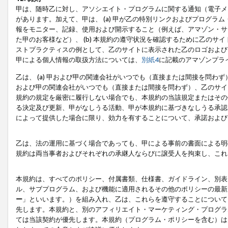
甲は、随時乙に対し、アソシエイト・プログラムに関する通知（電子メ
があります。加えて、甲は、 (a) 甲が乙の特別リンクおよびプログ
報をモニター、記録、使用および開示すること（例えば、アマゾン・サ
た甲のお客様など）、 (b) 本規約の遵守状況を確認するために乙のサイ
ストプラクティスの例として、乙のサイトに表示された乙のロゴおよび
甲による個人情報の取扱方法については、
別紙4
に記載のアマゾンプラ
乙は、 (a) 甲および甲の関連会社がいつでも（直接または間接を問わず
および甲の関連会社がいつでも（直接または間接を問わず）、乙のサイ
規約の規定を厳密に履行しない場合でも、本規約の当該規定またはその他
る決定及び更新、甲がなしうる活動、甲が本規約に基づきなしうる承認
によって提供した場合に限り、効力を有することについて、承諾および
乙は、法の運用に基づく場合であっても、甲による事前の書面による明
規約は両当事者およびそれぞれの承継人ならびに譲受人を拘束し、これ
本規約は、すべてのポリシー、付属書類、仕様書、ガイドライン、別表
ル、サブプログラム、および機能に適用されるその他のポリシーの最新
ー
」といいます。）を組み入れ、乙は、これらを遵守することについて
先します。本規約と、別のアフィリエイト・マーケティング・プログラ
ては当該契約が優先します。本規約（プログラム・ポリシーを含む）は