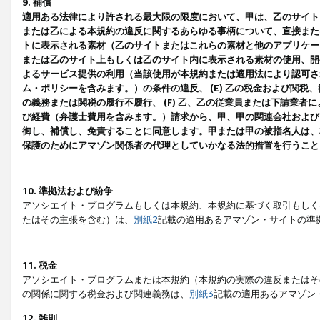
9. 補償
適用ある法律により許される最大限の限度において、甲は、乙のサイト
または乙による本規約の違反に関するあらゆる事柄について、直接または
トに表示される素材（乙のサイトまたはこれらの素材と他のアプリケーシ
または乙のサイト上もしくは乙のサイト内に表示される素材の使用、開発
よるサービス提供の利用（当該使用が本規約または適用法により認可され
ム・ポリシーを含みます。）の条件の違反、 (E) 乙の税金および関
の義務または関税の履行不履行、 (F) 乙、乙の従業員または下請業
び経費（弁護士費用を含みます。）請求から、甲、甲の関連会社および
御し、補償し、免責することに同意します。甲または甲の被指名人は、
保護のためにアマゾン関係者の代理としていかなる法的措置を行うこと
10. 準拠法および紛争
アソシエイト・プログラムもしくは本規約、本規約に基づく取引もしく
たはその主張を含む）は、
別紙2
記載の適用あるアマゾン・サイトの準
11. 税金
アソシエイト・プログラムまたは本規約（本規約の実際の違反またはそ
の関係に関する税金および関連義務は、
別紙3
記載の適用あるアマゾン
12. 雑則