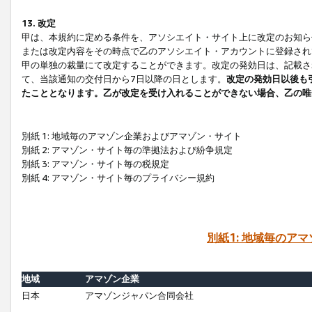
13. 改定
甲は、本規約に定める条件を、アソシエイト・サイト上に改定のお知ら
または改定内容をその時点で乙のアソシエイト・アカウントに登録され
甲の単独の裁量にて改定することができます。改定の発効日は、記載さ
て、当該通知の交付日から7日以降の日とします。
改定の発効日以後も
たこととなります。乙が改定を受け入れることができない場合、乙の唯
別紙 1: 地域毎のアマゾン企業およびアマゾン・サイト
別紙 2: アマゾン・サイト毎の準拠法および紛争規定
別紙 3: アマゾン・サイト毎の税規定
別紙 4: アマゾン・サイト毎のプライバシー規約
別紙1: 地域毎のア
地域
アマゾン企業
日本
アマゾンジャパン合同会社