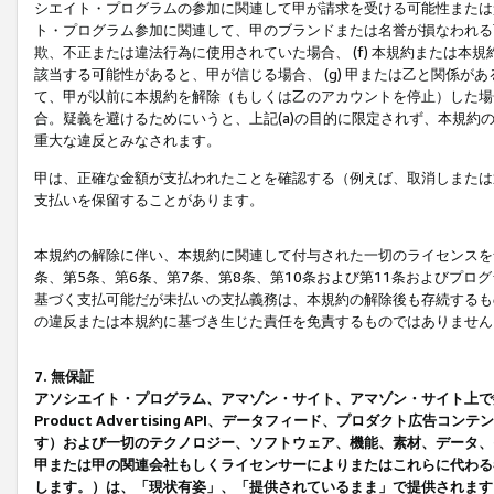
シエイト・プログラムの参加に関連して甲が請求を受ける可能性または責
ト・プログラム参加に関連して、甲のブランドまたは名誉が損なわれる可
欺、不正または違法行為に使用されていた場合、 (f) 本規約または
該当する可能性があると、甲が信じる場合、 (g) 甲または乙と関係
て、甲が以前に本規約を解除（もしくは乙のアカウントを停止）した場合
合。疑義を避けるためにいうと、上記(a)の目的に限定されず、本規約
重大な違反とみなされます。
甲は、正確な金額が支払われたことを確認する（例えば、取消しまたは
支払いを保留することがあります。
本規約の解除に伴い、本規約に関連して付与された一切のライセンスを
条、第5条、第6条、第7条、第8条、第10条および第11条およびプ
基づく支払可能だが未払いの支払義務は、本規約の解除後も存続するも
の違反または本規約に基づき生じた責任を免責するものではありません
7. 無保証
アソシエイト・プログラム、アマゾン・サイト、アマゾン・サイト上で
Product Advertising API、データフィード、プロダクト
す）および一切のテクノロジー、ソフトウェア、機能、素材、データ、
甲または甲の関連会社もしくライセンサーによりまたはこれらに代わる
します。）は、「現状有姿」、「提供されているまま」で提供されます