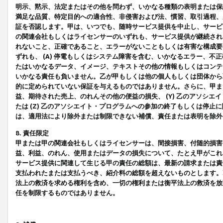
明示、黙示、法定またはその他を問わず、いかなる種類の表明または保
満足な品質、特定目的への適合性、非侵害および法、慣習、取引過程、
証を否認します。甲は、いつでも、随時サービス提供を中止し、サービ
の関連会社もしくはライセンサーのいずれも、サービス提供が継続され
れないこと、正確であること、エラーがないこともしくは有害な構成要
ずれも、 (A) 停電もしくはシステム障害を含む、いかなるエラー、不
たはいかなるデータ、イメージ、テキストその他の情報もしくはコンテ
いかなる責任も負いません。乙が甲もしくは他の個人もしくは団体から
的に定められていない保証を与えるものではありません。さらに、甲また
益、期待された売上、のれんその他の便益の損失、 (Y) 乙のアソシ
たは (Z) 乙のアソシエイト・プログラムへの参加の終了もしくは停
は、適用法により除外または制限できない補償、責任または表明を除外
8. 責任限定
甲または甲の関連会社もしくはライセンサーは、間接損害、付随的損害
益、利益、のれん、使用またはデータの損失について、たとえ甲がこれ
サービス提供に関連して生じる甲の責任の総額は、最新の請求または責
支払われたまたは支払うべき、紹介料の総額を超えないものとします。
法上の救済を求める権利を含め、一切の権利または衡平法上の救済を放
任を制限するものではありません。