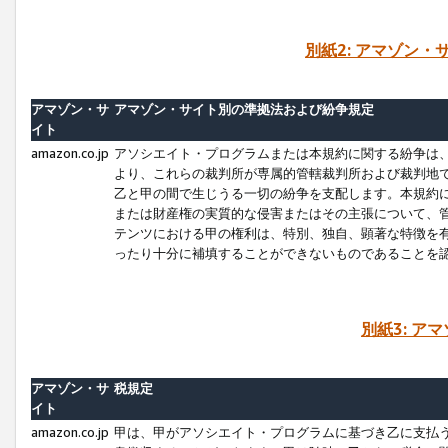
別紙2: アマゾン
アマゾン・サ
アマゾン・サイト別の準拠法および紛争規定
イト
amazon.co.jp
アソシエイト・プログラムまたは本規約に関する紛争は
より、これらの裁判所が専属的管轄裁判所および裁判地
乙と甲の間で生じうる一切の紛争を支配します。本規約
または財産権の実質的な侵害またはその主張について、
テンツにおける甲の権利は、特別、独自、顕著な特徴を
ったり十分に補填することができないものであることを
別紙3: ア
アマゾン・サ
税規定
イト
amazon.co.jp
甲は、甲がアソシエイト・プログラムに基づき乙に支払