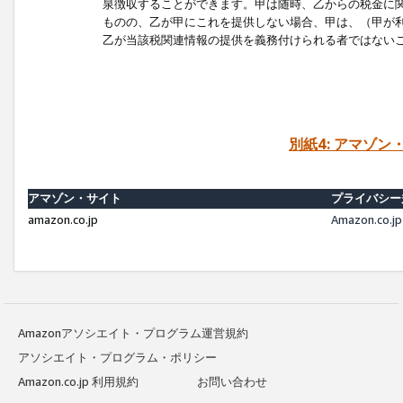
泉徴収することができます。甲は随時、乙からの税金に
ものの、乙が甲にこれを提供しない場合、甲は、（甲が
乙が当該税関連情報の提供を義務付けられる者ではない
別紙4: アマゾ
アマゾン・サイト
プライバシー
amazon.co.jp
Amazon.c
Amazonアソシエイト・プログラム運営規約
アソシエイト・プログラム・ポリシー
Amazon.co.jp 利用規約
お問い合わせ