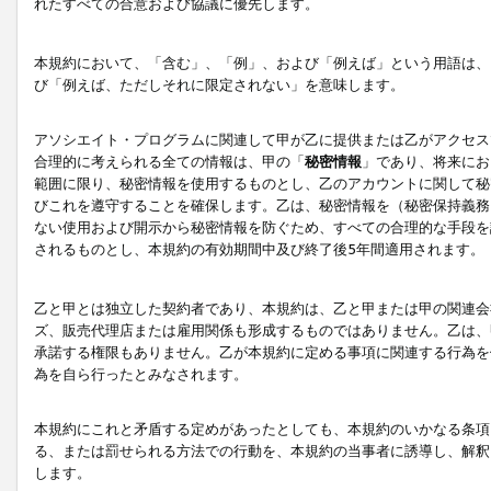
れたすべての合意および協議に優先します。
本規約において、「含む」、「例」、および「例えば」という用語は、
び「例えば、ただしそれに限定されない」を意味します。
アソシエイト・プログラムに関連して甲が乙に提供または乙がアクセス
合理的に考えられる全ての情報は、甲の「
秘密情報
」であり、将来にお
範囲に限り、秘密情報を使用するものとし、乙のアカウントに関して秘
びこれを遵守することを確保します。乙は、秘密情報を（秘密保持義務
ない使用および開示から秘密情報を防ぐため、すべての合理的な手段を
されるものとし、本規約の有効期間中及び終了後5年間適用されます。
乙と甲とは独立した契約者であり、本規約は、乙と甲または甲の関連会
ズ、販売代理店または雇用関係も形成するものではありません。乙は、
承諾する権限もありません。乙が本規約に定める事項に関連する行為を
為を自ら行ったとみなされます。
本規約にこれと矛盾する定めがあったとしても、本規約のいかなる条項
る、または罰せられる方法での行動を、本規約の当事者に誘導し、解釈
します。