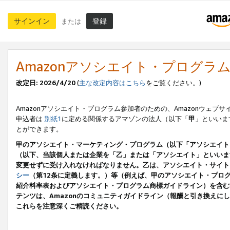
サインイン
登録
または
Amazonアソシエイト・プログラ
改定日: 2026/4/20
(
主な改定内容はこちら
をご覧ください。)
Amazonアソシエイト・プログラム参加者のための、Amazonウェブサ
申込者は
別紙1
に定める関係するアマゾンの法人（以下「
甲
」といいま
とができます。
甲のアソシエイト・マーケティング・プログラム（以下「アソシエイト
（以下、当該個人または企業を「乙」または「アソシエイト」といいま
変更せずに受け入れなければなりません。乙は、アソシエイト・サイト
シー
（第12条に定義します。）等（例えば、甲のアソシエイト・プロ
紹介料率表およびアソシエイト・プログラム商標ガイドライン）を含む本規
テンツは、Amazonのコミュニティガイドライン（報酬と引き換え
これらを注意深くご精読ください。