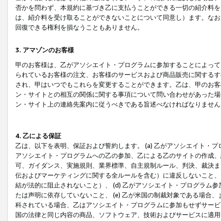
否かを問わず、本規約に基づき乙に支払うことができる一切の紹介料を
は、紹介料を受け取ることができないことについて同意し）ます。なお
回復できる権利を損なうこともありません。
3. アマゾンのお客様
甲のお客様は、乙がアソシエイト・プログラムに参加することによって
られているお客様の注文、お客様のサービスおよび商品販売に関するす
され、甲はいつでもこれらを変更することができます。乙は、甲のお客
ン・サイトとの相互の関係に関する事項について問い合わせがあった場
ン・サイト上の連絡先案内に従うべきである旨述べなければなりません
4. 乙による保証
乙は、以下を表明、保証および誓約します。 (a) 乙がアソシエイト・
アソシエイト・プログラムへの乙の参加、乙による乙のサイトの作成、
可、ガイダンス、実施規則、業界標準、自主規制ルール、判決、裁決ま
伝およびマーケティングに関する全ルールを含む）に違反しないこと、 
結が法的に阻止されないこと）、 (d) 乙がアソシエイト・プログラ
たは声明に依存していないこと、 (e) 乙が米国の制裁対象である場
科されている場合、乙はアソシエイト・プログラムに参加もせずサービス
国の法律と同じ内容の商品、ソフトウェア、技術およびサービスに適用さ