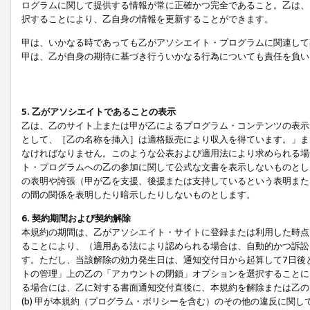
ログラムに関して提供する情報が常に正確かつ完全であること。乙は、
択することにより、乙自身の情報を更新することができます。
甲は、いかなる時であっても乙がアソシエイト・プログラムに関連して
甲は、乙が自身の期待に基づき行ういかなる行為についても責任を負い
5. 乙がアソシエイトであることの表示
乙は、乙のサイト上または甲が乙によるプログラム・コンテンツの表示ま
として、［乙の名称を挿入］は適格販売により収入を得ています。」ま
なければなりません。このような公表および適用法により求められる場
ト・プログラムへの乙の参加に関して公式な文書を表示しないものとし
の表明や誇張（甲が乙を支援、後援または支持しているという表明また
の間の関係を表明したり暗示したりしないものとします。
6. 契約期間および契約解除
本規約の期間は、乙がアソシエイト・サイトに登録または利用した時点
ることにより、（適用ある法により認められる場合は、自動的かつ訴訟
す。ただし、当該解除の効力発生日は、通知交付日から起算して7日後
トの管理」上の乙の「アカウントの閉鎖」オプションを選択することに
る場合には、乙に対する書面通知交付直後に、本規約を解除または乙のア
(b) 甲が本規約（プログラム・ポリシーを含む）のその他の違反に関し