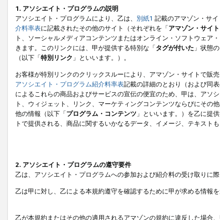
1. アソシエイト・プログラムの説明
アソシエイト・プログラムにより、乙は、
別紙1
記載のアマゾン・サイ
介料率表
に記載されたその他のサイト（それぞれを「
アマゾン・サイト
ト、ソーシャルメディアコンテンツまたはオンライン・ソフトウェア・
きます。このリンクには、甲が提供する特別な「
タグが付いた
」状態の
（以下「
特別リンク
」といいます。）。
お客様が特別リンクのクリックスルーにより、アマゾン・サイトで販売
アソシエイト・プログラム紹介料率表
記載の詳細のとおり（および同表
によるこれらの商品およびサービスの宣伝の便宜のため、甲は、アソシ
ト、ウィジェット、リンク、マーケティングコンテンツならびにその他
他の情報（以下「
プログラム・コンテンツ
」といいます。）を乙に提供
トで提供される、商品に関するいかなるデータ、イメージ、テキストも
2. アソシエイト・プログラムの遵守要件
乙は、アソシエイト・プログラムへの参加および紹介料の受け取りに際
乙は甲に対し、乙による本規約遵守を確認するために甲が求める情報を
乙が本規約またはその他の適用されるアマゾンの規約に違反した場合、