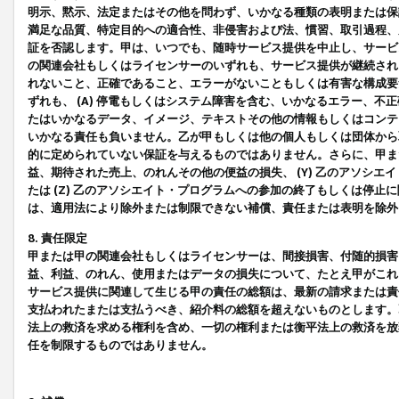
明示、黙示、法定またはその他を問わず、いかなる種類の表明または保
満足な品質、特定目的への適合性、非侵害および法、慣習、取引過程、
証を否認します。甲は、いつでも、随時サービス提供を中止し、サービ
の関連会社もしくはライセンサーのいずれも、サービス提供が継続され
れないこと、正確であること、エラーがないこともしくは有害な構成要
ずれも、 (A) 停電もしくはシステム障害を含む、いかなるエラー、不
たはいかなるデータ、イメージ、テキストその他の情報もしくはコンテ
いかなる責任も負いません。乙が甲もしくは他の個人もしくは団体から
的に定められていない保証を与えるものではありません。さらに、甲また
益、期待された売上、のれんその他の便益の損失、 (Y) 乙のアソシ
たは (Z) 乙のアソシエイト・プログラムへの参加の終了もしくは停
は、適用法により除外または制限できない補償、責任または表明を除外
8. 責任限定
甲または甲の関連会社もしくはライセンサーは、間接損害、付随的損害
益、利益、のれん、使用またはデータの損失について、たとえ甲がこれ
サービス提供に関連して生じる甲の責任の総額は、最新の請求または責
支払われたまたは支払うべき、紹介料の総額を超えないものとします。
法上の救済を求める権利を含め、一切の権利または衡平法上の救済を放
任を制限するものではありません。