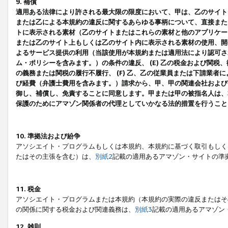
9. 補償
適用ある法律により許される最大限の限度において、甲は、乙のサイト
または乙による本規約の違反に関するあらゆる事柄について、直接または
トに表示される素材（乙のサイトまたはこれらの素材と他のアプリケーシ
または乙のサイト上もしくは乙のサイト内に表示される素材の使用、開発
よるサービス提供の利用（当該使用が本規約または適用法により認可され
ム・ポリシーを含みます。）の条件の違反、 (E) 乙の税金および関
の義務または関税の履行不履行、 (F) 乙、乙の従業員または下請業
び経費（弁護士費用を含みます。）請求から、甲、甲の関連会社および
御し、補償し、免責することに同意します。甲または甲の被指名人は、
保護のためにアマゾン関係者の代理としていかなる法的措置を行うこと
10. 準拠法および紛争
アソシエイト・プログラムもしくは本規約、本規約に基づく取引もしく
たはその主張を含む）は、
別紙2
記載の適用あるアマゾン・サイトの準
11. 税金
アソシエイト・プログラムまたは本規約（本規約の実際の違反またはそ
の関係に関する税金および関連義務は、
別紙3
記載の適用あるアマゾン
12. 雑則