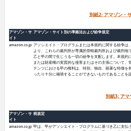
別紙2: アマゾン
アマゾン・サ
アマゾン・サイト別の準拠法および紛争規定
イト
amazon.co.jp
アソシエイト・プログラムまたは本規約に関する紛争は
より、これらの裁判所が専属的管轄裁判所および裁判地
乙と甲の間で生じうる一切の紛争を支配します。本規約
または財産権の実質的な侵害またはその主張について、
テンツにおける甲の権利は、特別、独自、顕著な特徴を
ったり十分に補填することができないものであることを
別紙3: ア
アマゾン・サ
税規定
イト
amazon.co.jp
甲は、甲がアソシエイト・プログラムに基づき乙に支払