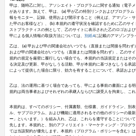
甲は、随時乙に対し、アソシエイト・プログラムに関する通知（電子メ
があります。加えて、甲は、 (a) 甲が乙の特別リンクおよびプログ
報をモニター、記録、使用および開示すること（例えば、アマゾン・サ
た甲のお客様など）、 (b) 本規約の遵守状況を確認するために乙のサイ
ストプラクティスの例として、乙のサイトに表示された乙のロゴおよび
甲による個人情報の取扱方法については、
別紙4
に記載のアマゾンプラ
乙は、 (a) 甲および甲の関連会社がいつでも（直接または間接を問わず
および甲の関連会社がいつでも（直接または間接を問わず）、乙のサイ
規約の規定を厳密に履行しない場合でも、本規約の当該規定またはその他
る決定及び更新、甲がなしうる活動、甲が本規約に基づきなしうる承認
によって提供した場合に限り、効力を有することについて、承諾および
乙は、法の運用に基づく場合であっても、甲による事前の書面による明
規約は両当事者およびそれぞれの承継人ならびに譲受人を拘束し、これ
本規約は、すべてのポリシー、付属書類、仕様書、ガイドライン、別表
ル、サブプログラム、および機能に適用されるその他のポリシーの最新
ー
」といいます。）を組み入れ、乙は、これらを遵守することについて
先します。本規約と、別のアフィリエイト・マーケティング・プログラ
ては当該契約が優先します。本規約（プログラム・ポリシーを含む）は