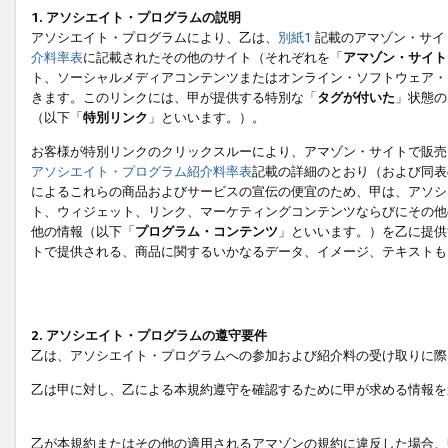
1. アソシエイト・プログラムの説明
アソシエイト・プログラムにより、乙は、
別紙1
記載のアマゾン・サイ
介料率表
に記載されたその他のサイト（それぞれを「
アマゾン・サイト
ト、ソーシャルメディアコンテンツまたはオンライン・ソフトウェア・
きます。このリンクには、甲が提供する特別な「
タグが付いた
」状態の
（以下「
特別リンク
」といいます。）。
お客様が特別リンクのクリックスルーにより、アマゾン・サイトで販売
アソシエイト・プログラム紹介料率表
記載の詳細のとおり（および同表
によるこれらの商品およびサービスの宣伝の便宜のため、甲は、アソシ
ト、ウィジェット、リンク、マーケティングコンテンツならびにその他
他の情報（以下「
プログラム・コンテンツ
」といいます。）を乙に提供
トで提供される、商品に関するいかなるデータ、イメージ、テキストも
2. アソシエイト・プログラムの遵守要件
乙は、アソシエイト・プログラムへの参加および紹介料の受け取りに際
乙は甲に対し、乙による本規約遵守を確認するために甲が求める情報を
乙が本規約またはその他の適用されるアマゾンの規約に違反した場合、