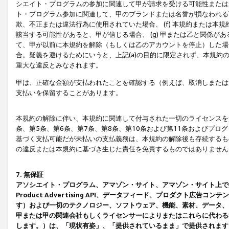
シエイト・プログラムの参加に関連して甲が請求を受ける可能性または責
ト・プログラム参加に関連して、甲のブランドまたは名誉が損なわれる可
欺、不正または違法行為に使用されていた場合、 (f) 本規約または
該当する可能性があると、甲が信じる場合、 (g) 甲または乙と関係
て、甲が以前に本規約を解除（もしくは乙のアカウントを停止）した場合
合。疑義を避けるためにいうと、上記(a)の目的に限定されず、本規約
重大な違反とみなされます。
甲は、正確な金額が支払われたことを確認する（例えば、取消しまたは
支払いを保留することがあります。
本規約の解除に伴い、本規約に関連して付与された一切のライセンスを
条、第5条、第6条、第7条、第8条、第10条および第11条およびプ
基づく支払可能だが未払いの支払義務は、本規約の解除後も存続するも
の違反または本規約に基づき生じた責任を免責するものではありません
7. 無保証
アソシエイト・プログラム、アマゾン・サイト、アマゾン・サイト上で
Product Advertising API、データフィード、プロダクト
す）および一切のテクノロジー、ソフトウェア、機能、素材、データ、
甲または甲の関連会社もしくライセンサーによりまたはこれらに代わる
します。）は、「現状有姿」、「提供されているまま」で提供されます