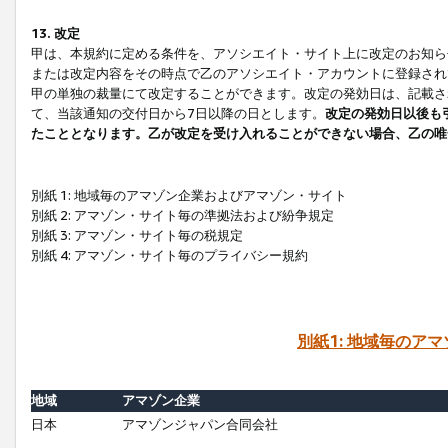
13. 改定
甲は、本規約に定める条件を、アソシエイト・サイト上に改定のお知ら
または改定内容をその時点で乙のアソシエイト・アカウントに登録され
甲の単独の裁量にて改定することができます。改定の発効日は、記載さ
て、当該通知の交付日から7日以降の日とします。
改定の発効日以後も
たこととなります。乙が改定を受け入れることができない場合、乙の唯
別紙 1: 地域毎のアマゾン企業およびアマゾン・サイト
別紙 2: アマゾン・サイト毎の準拠法および紛争規定
別紙 3: アマゾン・サイト毎の税規定
別紙 4: アマゾン・サイト毎のプライバシー規約
別紙1: 地域毎のア
地域
アマゾン企業
日本
アマゾンジャパン合同会社