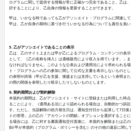
ログラムに関して提供する情報が常に正確かつ完全であること。乙は、
択することにより、乙自身の情報を更新することができます。
甲は、いかなる時であっても乙がアソシエイト・プログラムに関連して
甲は、乙が自身の期待に基づき行ういかなる行為についても責任を負い
5. 乙がアソシエイトであることの表示
乙は、乙のサイト上または甲が乙によるプログラム・コンテンツの表示ま
として、［乙の名称を挿入］は適格販売により収入を得ています。」ま
なければなりません。このような公表および適用法により求められる場
ト・プログラムへの乙の参加に関して公式な文書を表示しないものとし
の表明や誇張（甲が乙を支援、後援または支持しているという表明また
の間の関係を表明したり暗示したりしないものとします。
6. 契約期間および契約解除
本規約の期間は、乙がアソシエイト・サイトに登録または利用した時点
ることにより、（適用ある法により認められる場合は、自動的かつ訴訟
す。ただし、当該解除の効力発生日は、通知交付日から起算して7日後
トの管理」上の乙の「アカウントの閉鎖」オプションを選択することに
る場合には、乙に対する書面通知交付直後に、本規約を解除または乙のア
(b) 甲が本規約（プログラム・ポリシーを含む）のその他の違反に関し