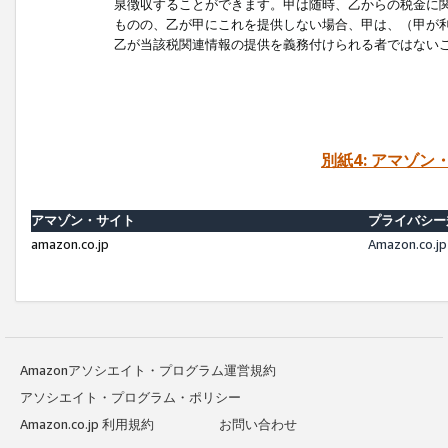
泉徴収することができます。甲は随時、乙からの税金に
ものの、乙が甲にこれを提供しない場合、甲は、（甲が
乙が当該税関連情報の提供を義務付けられる者ではない
別紙4: アマゾ
アマゾン・サイト
プライバシー
amazon.co.jp
Amazon.c
Amazonアソシエイト・プログラム運営規約
アソシエイト・プログラム・ポリシー
Amazon.co.jp 利用規約
お問い合わせ