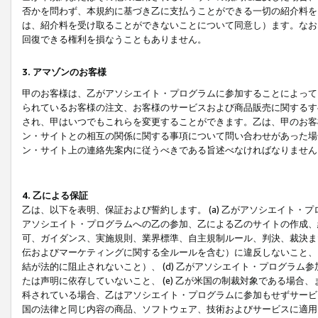
否かを問わず、本規約に基づき乙に支払うことができる一切の紹介料を
は、紹介料を受け取ることができないことについて同意し）ます。なお
回復できる権利を損なうこともありません。
3. アマゾンのお客様
甲のお客様は、乙がアソシエイト・プログラムに参加することによって
られているお客様の注文、お客様のサービスおよび商品販売に関するす
され、甲はいつでもこれらを変更することができます。乙は、甲のお客
ン・サイトとの相互の関係に関する事項について問い合わせがあった場
ン・サイト上の連絡先案内に従うべきである旨述べなければなりません
4. 乙による保証
乙は、以下を表明、保証および誓約します。 (a) 乙がアソシエイト・
アソシエイト・プログラムへの乙の参加、乙による乙のサイトの作成、
可、ガイダンス、実施規則、業界標準、自主規制ルール、判決、裁決ま
伝およびマーケティングに関する全ルールを含む）に違反しないこと、 
結が法的に阻止されないこと）、 (d) 乙がアソシエイト・プログラ
たは声明に依存していないこと、 (e) 乙が米国の制裁対象である場
科されている場合、乙はアソシエイト・プログラムに参加もせずサービス
国の法律と同じ内容の商品、ソフトウェア、技術およびサービスに適用さ