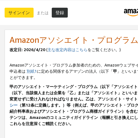
サインイン
登録
または
Amazonアソシエイト・プログラ
改定日: 2026/4/20
(
主な改定内容はこちら
をご覧ください。)
Amazonアソシエイト・プログラム参加者のための、Amazonウェブサ
申込者は
別紙1
に定める関係するアマゾンの法人（以下「
甲
」といいま
とができます。
甲のアソシエイト・マーケティング・プログラム（以下「アソシエイト
（以下、当該個人または企業を「乙」または「アソシエイト」といいま
変更せずに受け入れなければなりません。乙は、アソシエイト・サイト
シー
（第12条に定義します。）等（例えば、甲のアソシエイト・プロ
紹介料率表およびアソシエイト・プログラム商標ガイドライン）を含む本規
テンツは、Amazonのコミュニティガイドライン（報酬と引き換え
これらを注意深くご精読ください。