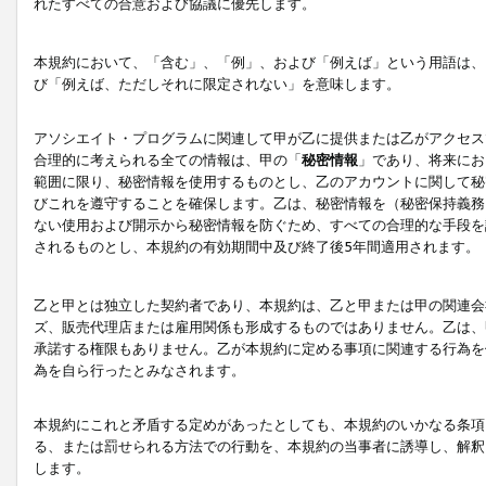
れたすべての合意および協議に優先します。
本規約において、「含む」、「例」、および「例えば」という用語は、
び「例えば、ただしそれに限定されない」を意味します。
アソシエイト・プログラムに関連して甲が乙に提供または乙がアクセス
合理的に考えられる全ての情報は、甲の「
秘密情報
」であり、将来にお
範囲に限り、秘密情報を使用するものとし、乙のアカウントに関して秘
びこれを遵守することを確保します。乙は、秘密情報を（秘密保持義務
ない使用および開示から秘密情報を防ぐため、すべての合理的な手段を
されるものとし、本規約の有効期間中及び終了後5年間適用されます。
乙と甲とは独立した契約者であり、本規約は、乙と甲または甲の関連会
ズ、販売代理店または雇用関係も形成するものではありません。乙は、
承諾する権限もありません。乙が本規約に定める事項に関連する行為を
為を自ら行ったとみなされます。
本規約にこれと矛盾する定めがあったとしても、本規約のいかなる条項
る、または罰せられる方法での行動を、本規約の当事者に誘導し、解釈
します。