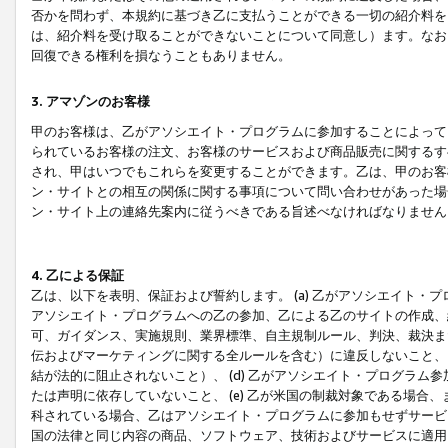
否かを問わず、本規約に基づき乙に支払うことができる一切の紹介料を
は、紹介料を受け取ることができないことについて同意し）ます。なお
回復できる権利を損なうこともありません。
3. アマゾンのお客様
甲のお客様は、乙がアソシエイト・プログラムに参加することによって
られているお客様の注文、お客様のサービスおよび商品販売に関するす
され、甲はいつでもこれらを変更することができます。乙は、甲のお客
ン・サイトとの相互の関係に関する事項について問い合わせがあった場
ン・サイト上の連絡先案内に従うべきである旨述べなければなりません
4. 乙による保証
乙は、以下を表明、保証および誓約します。 (a) 乙がアソシエイト・
アソシエイト・プログラムへの乙の参加、乙による乙のサイトの作成、
可、ガイダンス、実施規則、業界標準、自主規制ルール、判決、裁決ま
伝およびマーケティングに関する全ルールを含む）に違反しないこと、 
結が法的に阻止されないこと）、 (d) 乙がアソシエイト・プログラ
たは声明に依存していないこと、 (e) 乙が米国の制裁対象である場
科されている場合、乙はアソシエイト・プログラムに参加もせずサービス
国の法律と同じ内容の商品、ソフトウェア、技術およびサービスに適用さ