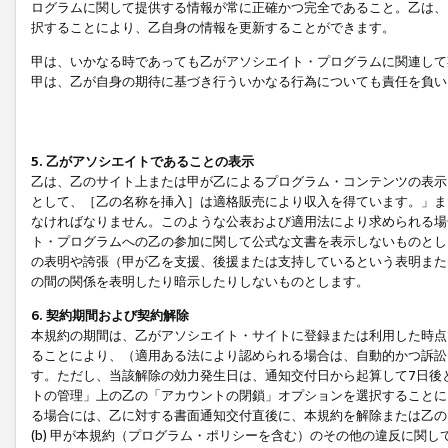
ログラムに関して提供する情報が常に正確かつ完全であること。乙は、
択することにより、乙自身の情報を更新することができます。
甲は、いかなる時であっても乙がアソシエイト・プログラムに関連して
甲は、乙が自身の期待に基づき行ういかなる行為についても責任を負い
5. 乙がアソシエイトであることの表示
乙は、乙のサイト上または甲が乙によるプログラム・コンテンツの表示ま
として、［乙の名称を挿入］は適格販売により収入を得ています。」ま
なければなりません。このような公表および適用法により求められる場
ト・プログラムへの乙の参加に関して公式な文書を表示しないものとし
の表明や誇張（甲が乙を支援、後援または支持しているという表明また
の間の関係を表明したり暗示したりしないものとします。
6. 契約期間および契約解除
本規約の期間は、乙がアソシエイト・サイトに登録または利用した時点
ることにより、（適用ある法により認められる場合は、自動的かつ訴訟
す。ただし、当該解除の効力発生日は、通知交付日から起算して7日後
トの管理」上の乙の「アカウントの閉鎖」オプションを選択することに
る場合には、乙に対する書面通知交付直後に、本規約を解除または乙のア
(b) 甲が本規約（プログラム・ポリシーを含む）のその他の違反に関し