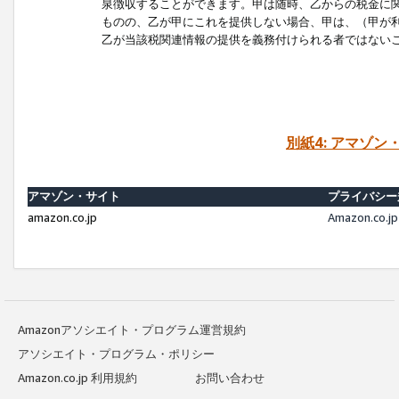
泉徴収することができます。甲は随時、乙からの税金に
ものの、乙が甲にこれを提供しない場合、甲は、（甲が
乙が当該税関連情報の提供を義務付けられる者ではない
別紙4: アマゾ
アマゾン・サイト
プライバシー
amazon.co.jp
Amazon.c
Amazonアソシエイト・プログラム運営規約
アソシエイト・プログラム・ポリシー
Amazon.co.jp 利用規約
お問い合わせ