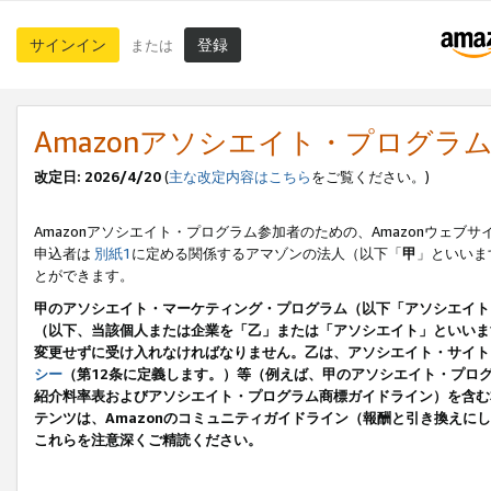
サインイン
登録
または
Amazonアソシエイト・プログラ
改定日: 2026/4/20
(
主な改定内容はこちら
をご覧ください。)
Amazonアソシエイト・プログラム参加者のための、Amazonウェブサ
申込者は
別紙1
に定める関係するアマゾンの法人（以下「
甲
」といいま
とができます。
甲のアソシエイト・マーケティング・プログラム（以下「アソシエイト
（以下、当該個人または企業を「乙」または「アソシエイト」といいま
変更せずに受け入れなければなりません。乙は、アソシエイト・サイト
シー
（第12条に定義します。）等（例えば、甲のアソシエイト・プロ
紹介料率表およびアソシエイト・プログラム商標ガイドライン）を含む本規
テンツは、Amazonのコミュニティガイドライン（報酬と引き換え
これらを注意深くご精読ください。