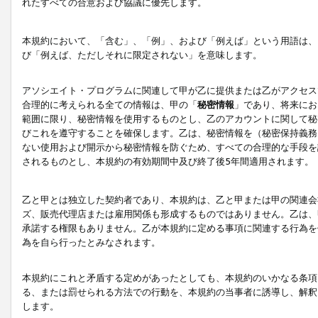
れたすべての合意および協議に優先します。
本規約において、「含む」、「例」、および「例えば」という用語は、
び「例えば、ただしそれに限定されない」を意味します。
アソシエイト・プログラムに関連して甲が乙に提供または乙がアクセス
合理的に考えられる全ての情報は、甲の「
秘密情報
」であり、将来にお
範囲に限り、秘密情報を使用するものとし、乙のアカウントに関して秘
びこれを遵守することを確保します。乙は、秘密情報を（秘密保持義務
ない使用および開示から秘密情報を防ぐため、すべての合理的な手段を
されるものとし、本規約の有効期間中及び終了後5年間適用されます。
乙と甲とは独立した契約者であり、本規約は、乙と甲または甲の関連会
ズ、販売代理店または雇用関係も形成するものではありません。乙は、
承諾する権限もありません。乙が本規約に定める事項に関連する行為を
為を自ら行ったとみなされます。
本規約にこれと矛盾する定めがあったとしても、本規約のいかなる条項
る、または罰せられる方法での行動を、本規約の当事者に誘導し、解釈
します。