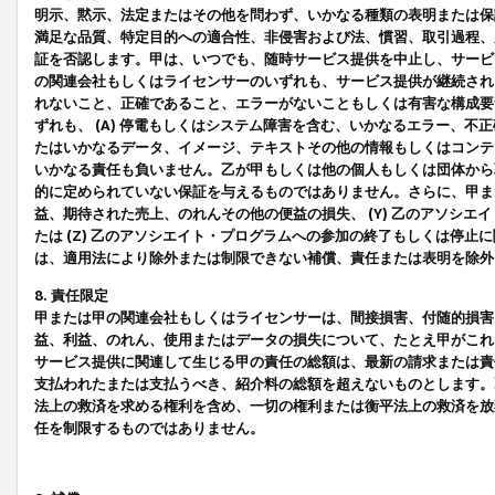
明示、黙示、法定またはその他を問わず、いかなる種類の表明または保
満足な品質、特定目的への適合性、非侵害および法、慣習、取引過程、
証を否認します。甲は、いつでも、随時サービス提供を中止し、サービ
の関連会社もしくはライセンサーのいずれも、サービス提供が継続され
れないこと、正確であること、エラーがないこともしくは有害な構成要
ずれも、 (A) 停電もしくはシステム障害を含む、いかなるエラー、不
たはいかなるデータ、イメージ、テキストその他の情報もしくはコンテ
いかなる責任も負いません。乙が甲もしくは他の個人もしくは団体から
的に定められていない保証を与えるものではありません。さらに、甲また
益、期待された売上、のれんその他の便益の損失、 (Y) 乙のアソシ
たは (Z) 乙のアソシエイト・プログラムへの参加の終了もしくは停
は、適用法により除外または制限できない補償、責任または表明を除外
8. 責任限定
甲または甲の関連会社もしくはライセンサーは、間接損害、付随的損害
益、利益、のれん、使用またはデータの損失について、たとえ甲がこれ
サービス提供に関連して生じる甲の責任の総額は、最新の請求または責
支払われたまたは支払うべき、紹介料の総額を超えないものとします。
法上の救済を求める権利を含め、一切の権利または衡平法上の救済を放
任を制限するものではありません。