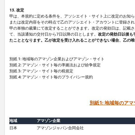
13. 改定
甲は、本規約に定める条件を、アソシエイト・サイト上に改定のお知ら
または改定内容をその時点で乙のアソシエイト・アカウントに登録され
甲の単独の裁量にて改定することができます。改定の発効日は、記載さ
て、当該通知の交付日から7日以降の日とします。
改定の発効日以後も
たこととなります。乙が改定を受け入れることができない場合、乙の唯
別紙 1: 地域毎のアマゾン企業およびアマゾン・サイト
別紙 2: アマゾン・サイト毎の準拠法および紛争規定
別紙 3: アマゾン・サイト毎の税規定
別紙 4: アマゾン・サイト毎のプライバシー規約
別紙1: 地域毎のア
地域
アマゾン企業
日本
アマゾンジャパン合同会社