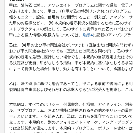
甲は、随時乙に対し、アソシエイト・プログラムに関する通知（電子メ
があります。加えて、甲は、 (a) 甲が乙の特別リンクおよびプログ
報をモニター、記録、使用および開示すること（例えば、アマゾン・サ
た甲のお客様など）、 (b) 本規約の遵守状況を確認するために乙のサイ
ストプラクティスの例として、乙のサイトに表示された乙のロゴおよび
甲による個人情報の取扱方法については、
別紙4
に記載のアマゾンプラ
乙は、 (a) 甲および甲の関連会社がいつでも（直接または間接を問わず
および甲の関連会社がいつでも（直接または間接を問わず）、乙のサイ
規約の規定を厳密に履行しない場合でも、本規約の当該規定またはその他
る決定及び更新、甲がなしうる活動、甲が本規約に基づきなしうる承認
によって提供した場合に限り、効力を有することについて、承諾および
乙は、法の運用に基づく場合であっても、甲による事前の書面による明
規約は両当事者およびそれぞれの承継人ならびに譲受人を拘束し、これ
本規約は、すべてのポリシー、付属書類、仕様書、ガイドライン、別表
ル、サブプログラム、および機能に適用されるその他のポリシーの最新
ー
」といいます。）を組み入れ、乙は、これらを遵守することについて
先します。本規約と、別のアフィリエイト・マーケティング・プログラ
ては当該契約が優先します。本規約（プログラム・ポリシーを含む）は