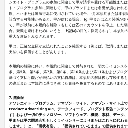
シエイト・プログラムの参加に関連して甲が請求を受ける可能性または責
ト・プログラム参加に関連して、甲のブランドまたは名誉が損なわれる可
欺、不正または違法行為に使用されていた場合、 (f) 本規約または
該当する可能性があると、甲が信じる場合、 (g) 甲または乙と関係
て、甲が以前に本規約を解除（もしくは乙のアカウントを停止）した場合
合。疑義を避けるためにいうと、上記(a)の目的に限定されず、本規約
重大な違反とみなされます。
甲は、正確な金額が支払われたことを確認する（例えば、取消しまたは
支払いを保留することがあります。
本規約の解除に伴い、本規約に関連して付与された一切のライセンスを
条、第5条、第6条、第7条、第8条、第10条および第11条およびプ
基づく支払可能だが未払いの支払義務は、本規約の解除後も存続するも
の違反または本規約に基づき生じた責任を免責するものではありません
7. 無保証
アソシエイト・プログラム、アマゾン・サイト、アマゾン・サイト上で
Product Advertising API、データフィード、プロダクト
す）および一切のテクノロジー、ソフトウェア、機能、素材、データ、
甲または甲の関連会社もしくライセンサーによりまたはこれらに代わる
します。）は、「現状有姿」、「提供されているまま」で提供されます