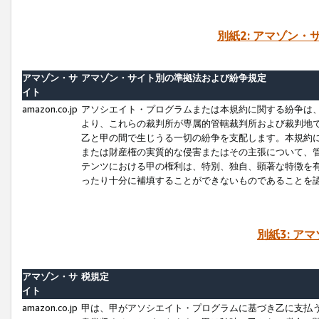
別紙2: アマゾン
アマゾン・サ
アマゾン・サイト別の準拠法および紛争規定
イト
amazon.co.jp
アソシエイト・プログラムまたは本規約に関する紛争は
より、これらの裁判所が専属的管轄裁判所および裁判地
乙と甲の間で生じうる一切の紛争を支配します。本規約
または財産権の実質的な侵害またはその主張について、
テンツにおける甲の権利は、特別、独自、顕著な特徴を
ったり十分に補填することができないものであることを
別紙3: ア
アマゾン・サ
税規定
イト
amazon.co.jp
甲は、甲がアソシエイト・プログラムに基づき乙に支払