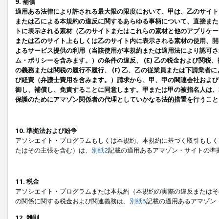
9. 補償
適用ある法律により許される最大限の限度において、甲は、乙のサイト
または乙による本規約の違反に関するあらゆる事柄について、直接または
トに表示される素材（乙のサイトまたはこれらの素材と他のアプリケーシ
または乙のサイト上もしくは乙のサイト内に表示される素材の使用、開発
よるサービス提供の利用（当該使用が本規約または適用法により認可され
ム・ポリシーを含みます。）の条件の違反、 (E) 乙の税金および関
の義務または関税の履行不履行、 (F) 乙、乙の従業員または下請業
び経費（弁護士費用を含みます。）請求から、甲、甲の関連会社および
御し、補償し、免責することに同意します。甲または甲の被指名人は、
保護のためにアマゾン関係者の代理としていかなる法的措置を行うこと
10. 準拠法および紛争
アソシエイト・プログラムもしくは本規約、本規約に基づく取引もしく
たはその主張を含む）は、
別紙2
記載の適用あるアマゾン・サイトの準
11. 税金
アソシエイト・プログラムまたは本規約（本規約の実際の違反またはそ
の関係に関する税金および関連義務は、
別紙3
記載の適用あるアマゾン
12. 雑則