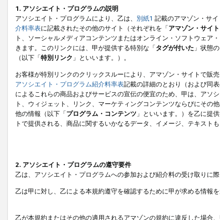
1. アソシエイト・プログラムの説明
アソシエイト・プログラムにより、乙は、
別紙1
記載のアマゾン・サイ
介料率表
に記載されたその他のサイト（それぞれを「
アマゾン・サイト
ト、ソーシャルメディアコンテンツまたはオンライン・ソフトウェア・
きます。このリンクには、甲が提供する特別な「
タグが付いた
」状態の
（以下「
特別リンク
」といいます。）。
お客様が特別リンクのクリックスルーにより、アマゾン・サイトで販売
アソシエイト・プログラム紹介料率表
記載の詳細のとおり（および同表
によるこれらの商品およびサービスの宣伝の便宜のため、甲は、アソシ
ト、ウィジェット、リンク、マーケティングコンテンツならびにその他
他の情報（以下「
プログラム・コンテンツ
」といいます。）を乙に提供
トで提供される、商品に関するいかなるデータ、イメージ、テキストも
2. アソシエイト・プログラムの遵守要件
乙は、アソシエイト・プログラムへの参加および紹介料の受け取りに際
乙は甲に対し、乙による本規約遵守を確認するために甲が求める情報を
乙が本規約またはその他の適用されるアマゾンの規約に違反した場合、