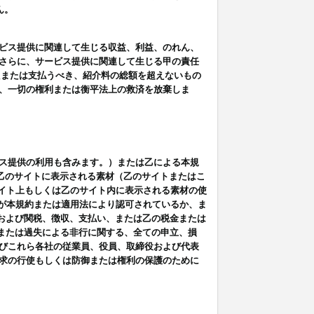
ん。
ビス提供に関連して生じる収益、利益、のれん、
さらに、サービス提供に関連して生じる甲の責任
たまたは支払うべき、紹介料の総額を超えないもの
、一切の権利または衡平法上の救済を放棄しま
ス提供の利用も含みます。）または乙による本規
は乙のサイトに表示される素材（乙のサイトまたはこ
サイト上もしくは乙のサイト内に表示される素材の使
用が本規約または適用法により認可されているか、ま
税金および関税、徴収、支払い、または乙の税金または
意または過失による非行に関する、全ての申立、損
びこれら各社の従業員、役員、取締役および代表
求の行使もしくは防御または権利の保護のために