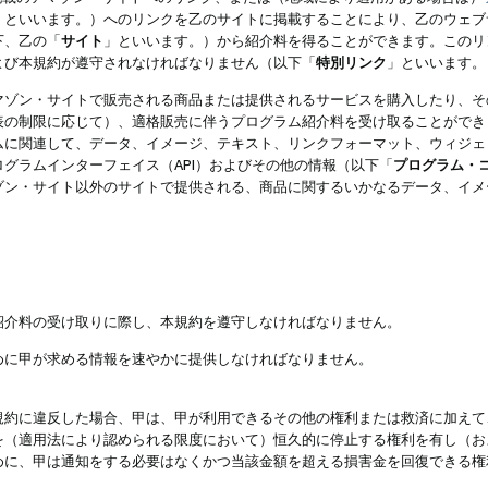
」といいます。）へのリンクを乙のサイトに掲載することにより、乙のウェブ
下、乙の「
サイト
」といいます。）から紹介料を得ることができます。このリ
よび本規約が遵守されなければなりません（以下「
特別リンク
」といいます。
マゾン・サイトで販売される商品または提供されるサービスを購入したり、そ
表の制限に応じて）、適格販売に伴うプログラム紹介料を受け取ることができ
ムに関連して、データ、イメージ、テキスト、リンクフォーマット、ウィジェ
グラムインターフェイス（API）およびその他の情報（以下「
プログラム・
ゾン・サイト以外のサイトで提供される、商品に関するいかなるデータ、イメ
紹介料の受け取りに際し、本規約を遵守しなければなりません。
めに甲が求める情報を速やかに提供しなければなりません。
規約に違反した場合、甲は、甲が利用できるその他の権利または救済に加えて
を（適用法により認められる限度において）恒久的に停止する権利を有し（お
めに、甲は通知をする必要はなくかつ当該金額を超える損害金を回復できる権