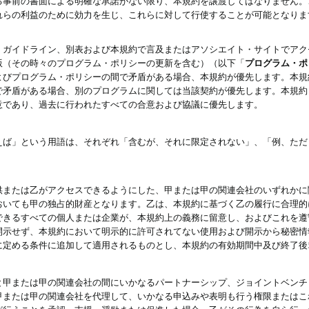
る事前の書面による明確な承諾がない限り、本規約を譲渡してはなりません。
れらの利益のために効力を生じ、これらに対して行使することが可能となりま
、ガイドライン、別表および本規約で言及またはアソシエイト・サイトでアク
版（その時々のプログラム・ポリシーの更新を含む）（以下「
プログラム・ポ
よびプログラム・ポリシーの間で矛盾がある場合、本規約が優先します。本規
で矛盾がある場合、別のプログラムに関しては当該契約が優先します。本規約
意であり、過去に行われたすべての合意および協議に優先します。
えば」という用語は、それぞれ「含むが、それに限定されない」、「例、ただ
供または乙がアクセスできるようにした、甲または甲の関連会社のいずれかに
おいても甲の独占的財産となります。乙は、本規約に基づく乙の履行に合理的
できるすべての個人または企業が、本規約上の義務に留意し、およびこれを遵
開示せず、本規約において明示的に許可されてない使用および開示から秘密情
に定める条件に追加して適用されるものとし、本規約の有効期間中及び終了後
と甲または甲の関連会社の間にいかなるパートナーシップ、ジョイントベンチ
甲または甲の関連会社を代理して、いかなる申込みや表明も行う権限またはこ