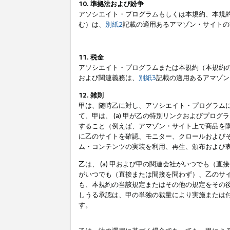
10. 準拠法および紛争
アソシエイト・プログラムもしくは本規約、本規
む）は、
別紙2
記載の適用あるアマゾン・サイトの
11. 税金
アソシエイト・プログラムまたは本規約（本規約
および関連義務は、
別紙3
記載の適用あるアマゾン
12. 雑則
甲は、随時乙に対し、アソシエイト・プログラム
て、甲は、 (a) 甲が乙の特別リンクおよびプ
すること（例えば、アマゾン・サイト上で商品を購
に乙のサイトを確認、モニター、クロールおよびそ
ム・コンテンツの実装を利用、再生、頒布および
乙は、 (a) 甲および甲の関連会社がいつでも（
がいつでも（直接または間接を問わず）、乙のサイ
も、本規約の当該規定またはその他の規定をその後
しうる承認は、甲の単独の裁量により実施または
す。