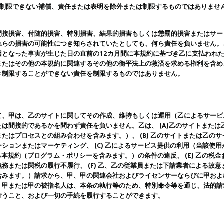
は制限できない補償、責任または表明を除外または制限するものではありませ
間接損害、付随的損害、特別損害、結果的損害もしくは懲罰的損害またはサー
れらの損害の可能性につき知らされていたとしても、何ら責任を負いません。
因となった事実が生じた日の直前の12カ月間に本規約に基づき乙に支払われ
またはその他の本規約に関連するその他の衡平法上の救済を求める権利を含め
き制限することができない責任を制限するものではありません。
て、甲は、乙のサイトに関してその作成、維持もしくは運用（乙によるサービ
は間接的であるかを問わず責任を負いません。乙は、 (A)乙のサイトまた
たはプロセスとの組み合わせを含みます。）、 (B) 乙のサイトまたは乙の
ションまたはマーケティング、 (C) 乙によるサービス提供の利用（当該使
よる本規約（プログラム・ポリシーを含みます。）の条件の違反、 (E) 乙の
務または関税の履行不履行、 (F) 乙、乙の従業員または下請業者による故
含みます。）請求から、甲、甲の関連会社およびライセンサーならびに甲およ
。甲または甲の被指名人は、本条の執行等のため、特別命令等を通じ、法的請
行うこと、および一切の手続を履行することができます。