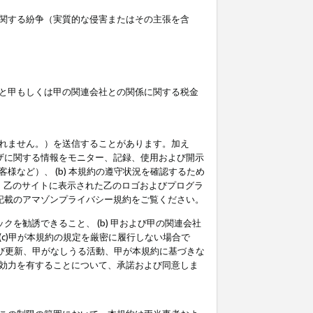
関する紛争（実質的な侵害またはその主張を含
と甲もしくは甲の関連会社との関係に関する税金
られません。）を送信することがあります。加え
ーザに関する情報をモニター、記録、使用および開示
など）、 (b) 本規約の遵守状況を確認するため
て、乙のサイトに表示された乙のロゴおよびプログラ
記載のアマゾンプライバシー規約をご覧ください。
クを勧誘できること、 (b) 甲および甲の関連会社
c)甲が本規約の規定を厳密に履行しない場合で
及び更新、甲がなしうる活動、甲が本規約に基づきな
効力を有することについて、承諾および同意しま