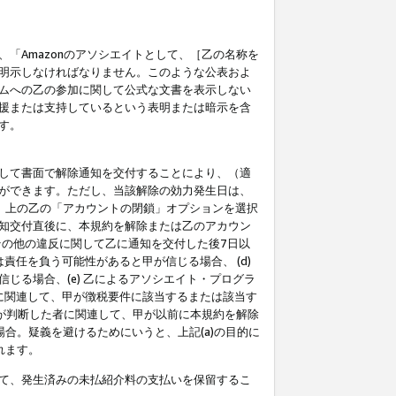
「Amazonのアソシエイトとして、［乙の名称を
明示しなければなりません。このような公表およ
ムへの乙の参加に関して公式な文書を表示しない
援または支持しているという表明または暗示を含
す。
して書面で解除通知を交付することにより、（適
ができます。ただし、当該解除の効力発生日は、
」上の乙の「アカウントの閉鎖」オプションを選択
知交付直後に、本規約を解除または乙のアカウン
のその他の違反に関して乙に通知を交付した後7日以
責任を負う可能性があると甲が信じる場合、 (d)
る場合、(e) 乙によるアソシエイト・プログラ
為に関連して、甲が徴税要件に該当するまたは該当す
甲が判断した者に関連して、甲が以前に本規約を解除
場合。疑義を避けるためにいうと、上記(a)の目的に
れます。
て、発生済みの未払紹介料の支払いを保留するこ