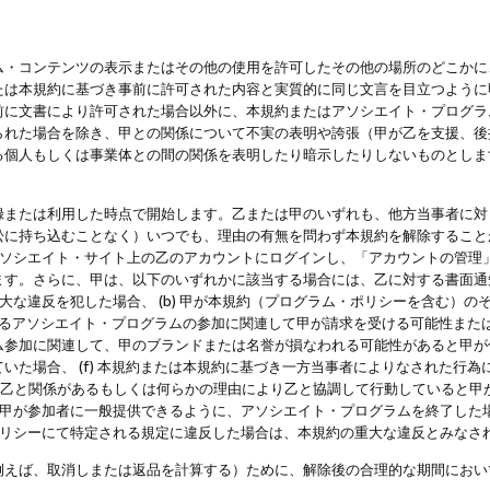
・コンテンツの表示またはその他の使用を許可したその他の場所のどこかに、
たは本規約に基づき事前に許可された内容と実質的に同じ文言を目立つように
前に文書により許可された場合以外に、本規約またはアソシエイト・プログラ
られた場合を除き、甲との関係について不実の表明や誇張（甲が乙を支援、後
る個人もしくは事業体との間の関係を表明したり暗示したりしないものとしま
録または利用した時点で開始します。乙または甲のいずれも、他方当事者に対
訟に持ち込むことなく）いつでも、理由の有無を問わず本規約を解除すること
アソシエイト・サイト上の乙のアカウントにログインし、「アカウントの管理
ます。さらに、甲は、以下のいずれかに該当する場合には、乙に対する書面通
の重大な違反を犯した場合、 (b) 甲が本規約（プログラム・ポリシーを含む）
によるアソシエイト・プログラムの参加に関連して甲が請求を受ける可能性または
参加に関連して、甲のブランドまたは名誉が損なわれる可能性があると甲が信じ
いた場合、 (f) 本規約または本規約に基づき一方当事者によりなされた行
または乙と関係があるもしくは何らかの理由により乙と協調して行動していると
) 甲が参加者に一般提供できるように、アソシエイト・プログラムを終了した
ポリシーにて特定される規定に違反した場合は、本規約の重大な違反とみなさ
例えば、取消しまたは返品を計算する）ために、解除後の合理的な期間におい