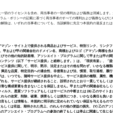
一切のライセンスを含め、両当事者の一切の権利および義務は消滅します。た
ログラム・ポリシーの記載に基づく両当事者のすべての権利および義務ならび
の解除は、いずれの当事者についても、当該解除に先立つ本規約の違反または
ン・サイト上で提供される商品およびサービス、特別リンク、リンクフォーマット、
ツ、甲および甲の関連会社のドメイン名、商標およびロゴ（アマゾン商標を含
よびその他の知的財産権、アソシエイト・プログラムに関して甲または甲の関
コンテンツ（以下「サービス提供」と総称します。）は、「現状有姿」、「提
ービス提供に関して、明示、黙示、法定またはその他を問わず、いかなる種類
、満足な品質、特定目的への適合性、非侵害および法、慣習、取引過程、履行
甲は、いつでも、随時サービス提供を中止し、サービス提供の種類、属性、機
ずれも、サービス提供が継続されること、説明されたとおり一貫してもしくは
害な構成要素を含まないことを保証しません。甲または甲の関連会社もしくはラ
ィルス、悪質ソフトウェアもしくはサービスの中断または (B) 乙のサイト
これらの改変、削除、破棄、損害もしくは損失につき、いかなる責任も負いま
助言もしくは情報も、本規約に明示的に定められていない保証を与えるもので
利益もしくは収益、期待された売上、のれんその他の便益の損失、 (Y) 乙の
) 乙のアソシエイト・プログラムへの参加の終了もしくは停止に関連して生じ