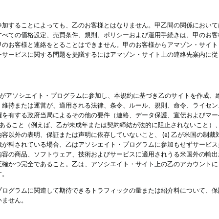
参加することによっても、乙のお客様とはなりません。甲乙間の関係において
すべての価格設定、売買条件、規則、ポリシーおよび運用手続きは、甲のお客
甲のお客様と連絡をとることはできません。甲のお客様からアマゾン・サイト
ーサービスに関する問題を提議するにはアマゾン・サイト上の連絡先案内に従
 乙がアソシエイト・プログラムに参加し、本規約に基づき乙のサイトを作成、維
、維持または運営が、適用される法律、条令、ルール、規則、命令、ライセン
権を有する政府当局によるその他の要件（連絡、データ保護、宣伝およびマー
力があること（例えば、乙が未成年または契約締結が法的に阻止されないこと）、 
容以外の表明、保証または声明に依存していないこと、 (e) 乙が米国の制
が科されている場合、乙はアソシエイト・プログラムに参加もせずサービス提供
容の商品、ソフトウェア、技術およびサービスに適用されうる米国外の輸出およ
正確かつ完全であること。乙は、アソシエイト・サイト上の乙のアカウントに
す。
プログラムに関連して期待できるトラフィックの量または紹介料について、保
いません。