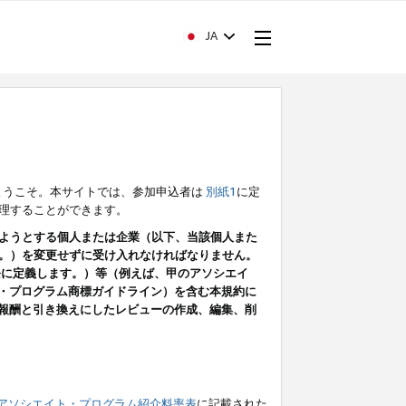
JA
ようこそ。本サイトでは、参加申込者は
別紙1
に定
理することができます。
ようとする個人または企業（以下、当該個人また
。）を変更せずに受け入れなければなりません。
条に定義します。）等（例えば、甲のアソシエイ
ト・プログラム商標ガイドライン）を含む本規約に
ン（報酬と引き換えにしたレビューの作成、編集、削
アソシエイト・プログラム紹介料率表
に記載された