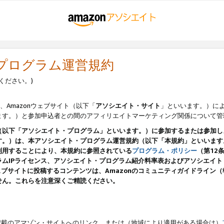
・プログラム運営規約
ください。)
、Amazonウェブサイト（以下「
アソシエイト・サイト
」といいます。）に
ます。）と参加申込者との間のアフィリエイトマーケティング関係について管
（以下「アソシエイト・プログラム」といいます。）に参加するまたは参加し
す。）は、本アソシエイト・プログラム運営規約（以下「本規約」といいます
利用することにより、本規約に参照されている
プログラム・ポリシー
（第12
ムIPライセンス、アソシエイト・プログラム紹介料率表およびアソシエイ
pのウェブサイトに投稿するコンテンツは、Amazonのコミュニティガイドライ
せん。これらを注意深くご精読ください。
載のアマゾン・サイトへのリンク、または（地域により適用がある場合は）