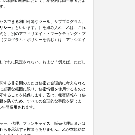
この制限の範囲において、本規約は両当事者およ
す。
セスできる利用可能なツール、サブプログラム、
リシー
」といいます。）を組み入れ、乙は、これ
約と、別のアフィリエイト・マーケティング・プ
（プログラム・ポリシーを含む）は、アソシエイ
しそれに限定されない」および「例えば、ただし
関する非公開のまたは秘密と合理的に考えられる
に必要な範囲に限り、秘密情報を使用するものと
守することを確保します。乙は、秘密情報を（秘
報を防ぐため、すべての合理的な手段を講じま
5年間適用されます。
ャー、代理、フランチャイズ、販売代理店または
れらを承諾する権限もありません。乙が本規約に