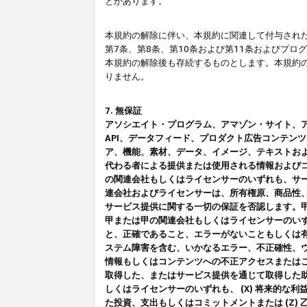
とがあります。
本規約の解除に伴い、本規約に関連して付与された
第7条、第8条、第10条および第11条およびプ
本規約の解除後も存続するものとします。本規約
りません。
7. 無保証
アソシエイト・プログラム、アマゾン・サイト、アマゾ
API、データフィード、プロダクト広告コンテン
ア、機能、素材、データ、イメージ、テキストお
代わる者による提供または使用される情報および
の関連会社もしくはライセンサーのいずれも、サ
連会社およびライセンサーは、所有権原、商品性
サービス提供に関する一切の保証を否認します。
甲または甲の関連会社もしくはライセンサーのい
と、正確であること、エラーがないこともしくは有
ステム障害を含む、いかなるエラー、不正確性、ウ
情報もしくはコンテンツへの不正アクセスまたは
取得した、またはサービス提供を通じて取得した
しくはライセンサーのいずれも、 (X) 将来的な
た投資、支出もしくはコミットメントまたは (Z