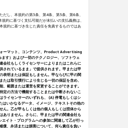
だし、本規約の第3条、第4条、第5条、第6条、
に本規約に基づく支払可能だが未払いの支払義務は、
本規約に基づき生じた責任を免責するものではあ
コンテンツ、Product Advertising
みます）および一切のテクノロジー、ソフトウェ
連会社もしくライセンサーによりまたはこれらに
供されているまま」で提供されます。甲または甲
の表明または保証もしません。甲ならびに甲の関
または取引慣行により生じる一切の保証を含め、
能、範囲または運営を変更することができます。
特定の方法で機能することまたは中断されないこ
イセンサーのいずれも、 (A) 停電もしくはシ
またはいかなるデータ、イメージ、テキストその他の
せん。乙が甲もしくは他の個人もしくは団体から
はありません。さらに、甲または甲の関連会社も
アソシエイト・プログラムへの参加に関連して乙が行っ
る補償、弁済または損害について、何ら責任を負い