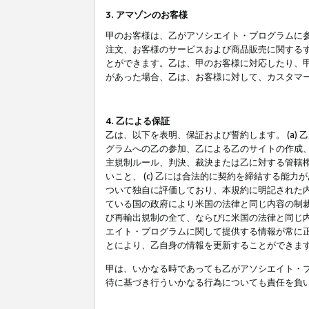
3. アマゾンのお客様
甲のお客様は、乙がアソシエイト・プログラムに
注文、お客様のサービスおよび商品販売に関する
とができます。乙は、甲のお客様に対応したり、
があった場合、乙は、お客様に対して、カスタマ
4. 乙による保証
乙は、以下を表明、保証および誓約します。 (a)
グラムへの乙の参加、乙による乙のサイトの作成
主規制ルール、判決、裁決または乙に対する管轄
いこと、 (c) 乙には合法的に契約を締結する能
ついて独自に評価しており、本規約に明記された内
ている国の政府により米国の法律と同じ内容の制裁
び再輸出規制の全て、ならびに米国の法律と同じ内
エイト・プログラムに関して提供する情報が常に
とにより、乙自身の情報を更新することができま
甲は、いかなる時であっても乙がアソシエイト・
待に基づき行ういかなる行為についても責任を負