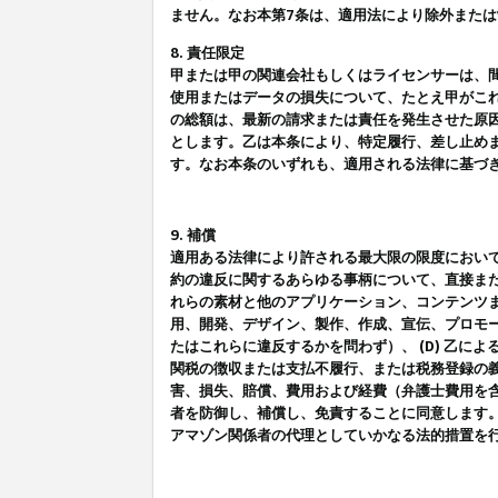
ません。なお本第7条は、適用法により除外また
8. 責任限定
甲または甲の関連会社もしくはライセンサーは、
使用またはデータの損失について、たとえ甲がこ
の総額は、最新の請求または責任を発生させた原
とします。乙は本条により、特定履行、差し止め
す。なお本条のいずれも、適用される法律に基づ
9. 補償
適用ある法律により許される最大限の限度におい
約の違反に関するあらゆる事柄について、直接また
れらの素材と他のアプリケーション、コンテンツま
用、開発、デザイン、製作、作成、宣伝、プロモー
たはこれらに違反するかを問わず）、 (D) 乙に
関税の徴収または支払不履行、または税務登録の義
害、損失、賠償、費用および経費（弁護士費用を
者を防御し、補償し、免責することに同意します
アマゾン関係者の代理としていかなる法的措置を