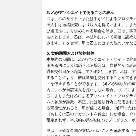
5. 乙がアソシエイトであることの表示
乙は、乙のサイト上または甲が乙によるプログラム
挿入］は適格販売により収入を得ています。」ま
び適用法により求められる場合を除き、乙は、事
ものとします。乙は、本規約において明確に認め
みます。）をせず、甲と乙またはその他のいかな
6. 契約期間および契約解除
本規約の期間は、乙がアソシエイト・サイトに登
用ある法により認められる場合は、自動的かつ訴
通知交付日から起算して7日後とします。乙は、
することにより、解除通知を交付することができ
トを停止することができます。 (a) 乙が本規約
内に、乙が当該違反を是正しない場合、 (c) 乙
乙によりまたは乙によるアソシエイト・プログラム
ムの参加が詐欺、不正または違法行為に使用されて
る可能性があると、甲が信じる場合、 (g) 甲
（もしくは乙のアカウントを停止）した場合、 (h
限定されず、本規約の第5条およびプログラム・
甲は、正確な金額が支払われたことを確認する（