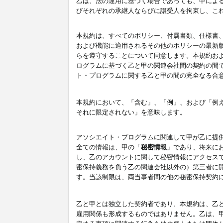
乙は、法の運用に基づく場合であっても、甲によ
びそれぞれの承継人ならびに譲受人を拘束し、こ
本規約は、すべてのポリシー、付属書類、仕様書
および機能に適用されるその他のポリシーの最新
らを遵守することについて同意します。本規約お
ログラムに基づく乙と甲の関連会社間の契約の間
ト・プログラムに関する乙と甲の間の完全なる合
本規約において、「含む」、「例」、および「例
それに限定されない」を意味します。
アソシエイト・プログラムに関連して甲が乙に提
全ての情報は、甲の「
秘密情報
」であり、将来に
し、乙のアカウントに関して秘密情報にアクセス
密保持義務を負う乙の関連会社以外の）第三者に
す。当該制限は、両当事者間の他の秘密保持契約
乙と甲とは独立した契約者であり、本規約は、乙
雇用関係も形成するものではありません。乙は、