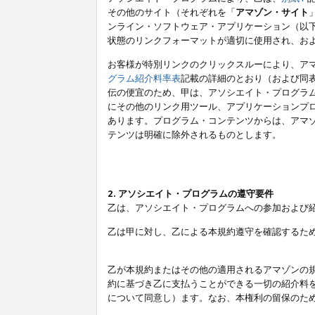
その他のサイト（それぞれを「
アマゾン・サイト
ンライン・ソフトウェア・アプリケーション（以
状態のリンクフォーマットが適切に使用され、お
お客様が特別リンクのクリックスルーにより、ア
グラム紹介料率表
記載の詳細のとおり（および同
伝の便宜のため、甲は、アソシエイト・プログラ
にその他のリンク用ツール、アプリケーションプロ
あります。プログラム・コンテンツからは、アマ
テンツは明確に除外されるものとします。
2. アソシエイト・プログラムの遵守要件
乙は、アソシエイト・プログラムへの参加および
乙は甲に対し、乙による本規約遵守を確認するた
乙が本規約またはその他の適用されるアマゾンの
約に基づき乙に支払うことができる一切の紹介料
について同意し）ます。なお、本権利の留保のた