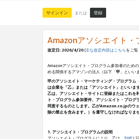
サインイン
登録
または
Amazonアソシエイト
改定日: 2026/4/20
(
主な改定内容はこちら
をご覧
Amazonアソシエイト・プログラム参加者のための
める関係するアマゾンの法人（以下「
甲
」といい
甲のアソシエイト・マーケティング・プログラム
は企業を「乙」または「アソシエイト」といいま
乙は、アソシエイト・サイトに登録またはこれを
ト・プログラム参加要件、アソシエイト・プログラ
同意するものとします。乙がAmazon.co.j
除の禁止を含みます。）を遵守しなければなりま
1. アソシエイト・プログラムの説明
アソシエイト・プログラムにより、乙は、
別紙1
記