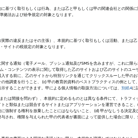
約に基づく取引もしくは行為、または乙と甲もしくは甲の関連会社との関係に
準拠法および紛争規定の対象となります。
の実際の違反またはその主張）、本規約に基づく取引もしくは活動、または乙
・サイトの税規定の対象となります。
に関する通知（電子メール、プッシュ通知及びSMSを含みますが、これに限
ログラム・コンテンツの表示に関して取得した乙のサイトおよび乙のサイトのユ
入する前に、乙のサイトから特別リンクを通じてクリックスルーした甲のお客様
の他調査を行うこと、 (c) 甲の教育的資料のベストプラクティスの例とし
表示することができます。甲による個人情報の取扱方法については、
別紙4
に
直接または間接を問わず）、本規約に定めるものとは異なる条件にて、トラフィッ
トと類似または競合するサイトまたはアプリケーションを運営できること、(
に強制する権利を放棄したことにはならないこと、 (d) 甲がなしうる決定
付与され、権限を与えられた甲の代表者が書面によって提供した場合に限り、