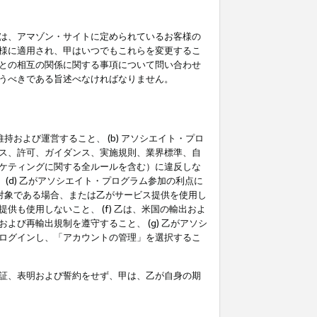
は、アマゾン・サイトに定められているお客様の
様に適用され、甲はいつでもこれらを変更するこ
との相互の関係に関する事項について問い合わせ
うべきである旨述べなければなりません。
持および運営すること、 (b) アソシエイト・プロ
ス、許可、ガイダンス、実施規則、業界標準、自
ケティングに関する全ルールを含む）に違反しな
(d) 乙がアソシエイト・プログラム参加の利点に
裁対象である場合、または乙がサービス提供を使用し
も使用しないこと、 (f) 乙は、米国の輸出およ
び再輸出規制を遵守すること、 (g) 乙がアソシ
ログインし、「アカウントの管理」を選択するこ
証、表明および誓約をせず、甲は、乙が自身の期