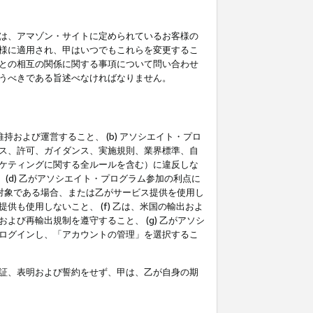
は、アマゾン・サイトに定められているお客様の
様に適用され、甲はいつでもこれらを変更するこ
との相互の関係に関する事項について問い合わせ
うべきである旨述べなければなりません。
持および運営すること、 (b) アソシエイト・プロ
ス、許可、ガイダンス、実施規則、業界標準、自
ケティングに関する全ルールを含む）に違反しな
(d) 乙がアソシエイト・プログラム参加の利点に
裁対象である場合、または乙がサービス提供を使用し
も使用しないこと、 (f) 乙は、米国の輸出およ
び再輸出規制を遵守すること、 (g) 乙がアソシ
ログインし、「アカウントの管理」を選択するこ
証、表明および誓約をせず、甲は、乙が自身の期