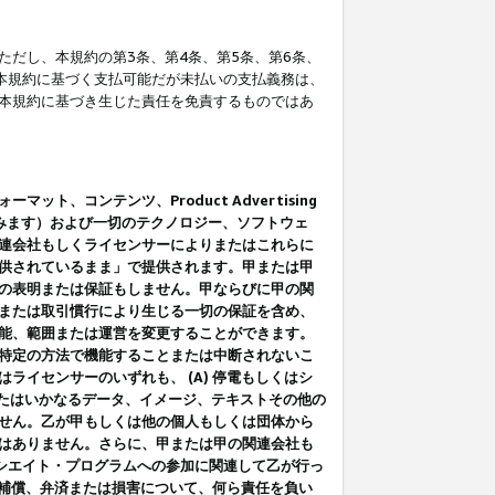
だし、本規約の第3条、第4条、第5条、第6条、
に本規約に基づく支払可能だが未払いの支払義務は、
本規約に基づき生じた責任を免責するものではあ
コンテンツ、Product Advertising
みます）および一切のテクノロジー、ソフトウェ
連会社もしくライセンサーによりまたはこれらに
供されているまま」で提供されます。甲または甲
の表明または保証もしません。甲ならびに甲の関
または取引慣行により生じる一切の保証を含め、
能、範囲または運営を変更することができます。
特定の方法で機能することまたは中断されないこ
イセンサーのいずれも、 (A) 停電もしくはシ
またはいかなるデータ、イメージ、テキストその他の
せん。乙が甲もしくは他の個人もしくは団体から
はありません。さらに、甲または甲の関連会社も
アソシエイト・プログラムへの参加に関連して乙が行っ
る補償、弁済または損害について、何ら責任を負い