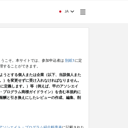
JA
ようこそ。本サイトでは、参加申込者は
別紙1
に定
理することができます。
ようとする個人または企業（以下、当該個人また
。）を変更せずに受け入れなければなりません。
条に定義します。）等（例えば、甲のアソシエイ
ト・プログラム商標ガイドライン）を含む本規約に
ン（報酬と引き換えにしたレビューの作成、編集、削
アソシエイト・プログラム紹介料率表
に記載された