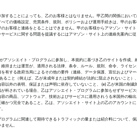
参加することによっても、乙のお客様とはなりません。甲乙間の関係において
すべての価格設定、売買条件、規則、ポリシーおよび運用手続きは、甲のお客
甲のお客様と連絡をとることはできません。甲のお客様からアマゾン・サイト
ーサービスに関する問題を提議するにはアマゾン・サイト上の連絡先案内に従
 乙がアソシエイト・プログラムに参加し、本規約に基づき乙のサイトを作成、維
、維持または運営が、適用される法律、条令、ルール、規則、命令、ライセン
権を有する政府当局によるその他の要件（連絡、データ保護、宣伝およびマー
力があること（例えば、乙が未成年または契約締結が法的に阻止されないこと）、 
容以外の表明、保証または声明に依存していないこと、 (e) 乙が米国の制
が科されている場合、乙はアソシエイト・プログラムに参加もせずサービス提供
容の商品、ソフトウェア、技術およびサービスに適用されうる米国外の輸出およ
正確かつ完全であること。乙は、アソシエイト・サイト上の乙のアカウントに
す。
プログラムに関連して期待できるトラフィックの量または紹介料について、保
いません。