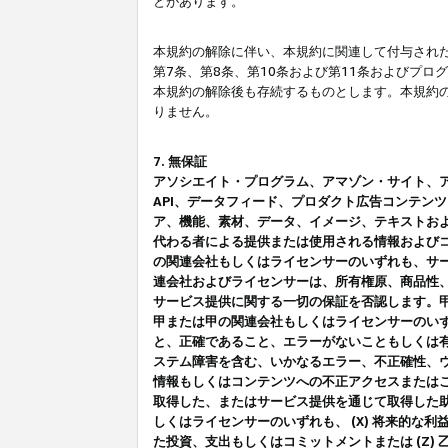
とがあります。
本規約の解除に伴い、本規約に関連して付与された
第7条、第8条、第10条および第11条およびプ
本規約の解除後も存続するものとします。本規約
りません。
7. 無保証
アソシエイト・プログラム、アマゾン・サイト、アマゾ
API、データフィード、プロダクト広告コンテン
ア、機能、素材、データ、イメージ、テキストお
代わる者による提供または使用される情報および
の関連会社もしくはライセンサーのいずれも、サ
連会社およびライセンサーは、所有権原、商品性
サービス提供に関する一切の保証を否認します。
甲または甲の関連会社もしくはライセンサーのい
と、正確であること、エラーがないこともしくは有
ステム障害を含む、いかなるエラー、不正確性、ウ
情報もしくはコンテンツへの不正アクセスまたは
取得した、またはサービス提供を通じて取得した
しくはライセンサーのいずれも、 (X) 将来的な
た投資、支出もしくはコミットメントまたは (Z