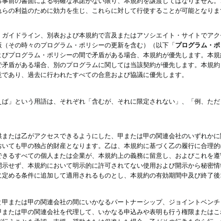
る事前の書面による明確な承諾がない限り、本規約を譲渡してはなりません。
れらの利益のために効力を生じ、これらに対して行使することが可能となりま
、ガイドライン、別表および本規約で言及またはアソシエイト・サイトでアク
版（その時々のプログラム・ポリシーの更新を含む）（以下「
プログラム・ポ
よびプログラム・ポリシーの間で矛盾がある場合、本規約が優先します。本規
で矛盾がある場合、別のプログラムに関しては当該契約が優先します。本規約
意であり、過去に行われたすべての合意および協議に優先します。
えば」という用語は、それぞれ「含むが、それに限定されない」、「例、ただ
供または乙がアクセスできるようにした、甲または甲の関連会社のいずれかに
おいても甲の独占的財産となります。乙は、本規約に基づく乙の履行に合理的
できるすべての個人または企業が、本規約上の義務に留意し、およびこれを遵
開示せず、本規約において明示的に許可されてない使用および開示から秘密情
に定める条件に追加して適用されるものとし、本規約の有効期間中及び終了後
と甲または甲の関連会社の間にいかなるパートナーシップ、ジョイントベンチ
甲または甲の関連会社を代理して、いかなる申込みや表明も行う権限またはこ