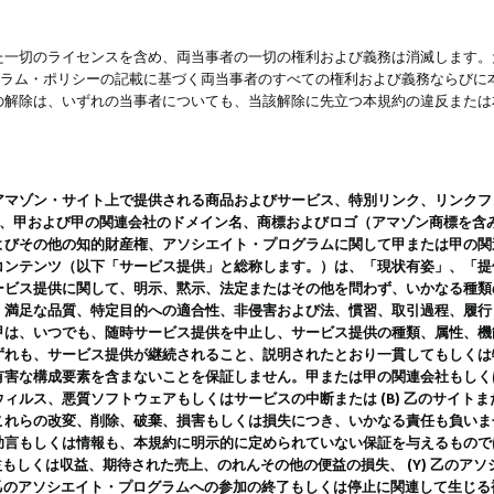
一切のライセンスを含め、両当事者の一切の権利および義務は消滅します。た
ログラム・ポリシーの記載に基づく両当事者のすべての権利および義務ならび
の解除は、いずれの当事者についても、当該解除に先立つ本規約の違反または
ン・サイト上で提供される商品およびサービス、特別リンク、リンクフォーマット、
ツ、甲および甲の関連会社のドメイン名、商標およびロゴ（アマゾン商標を含
よびその他の知的財産権、アソシエイト・プログラムに関して甲または甲の関
コンテンツ（以下「サービス提供」と総称します。）は、「現状有姿」、「提
ービス提供に関して、明示、黙示、法定またはその他を問わず、いかなる種類
、満足な品質、特定目的への適合性、非侵害および法、慣習、取引過程、履行
甲は、いつでも、随時サービス提供を中止し、サービス提供の種類、属性、機
ずれも、サービス提供が継続されること、説明されたとおり一貫してもしくは
害な構成要素を含まないことを保証しません。甲または甲の関連会社もしくはラ
ィルス、悪質ソフトウェアもしくはサービスの中断または (B) 乙のサイト
これらの改変、削除、破棄、損害もしくは損失につき、いかなる責任も負いま
助言もしくは情報も、本規約に明示的に定められていない保証を与えるもので
利益もしくは収益、期待された売上、のれんその他の便益の損失、 (Y) 乙の
) 乙のアソシエイト・プログラムへの参加の終了もしくは停止に関連して生じ