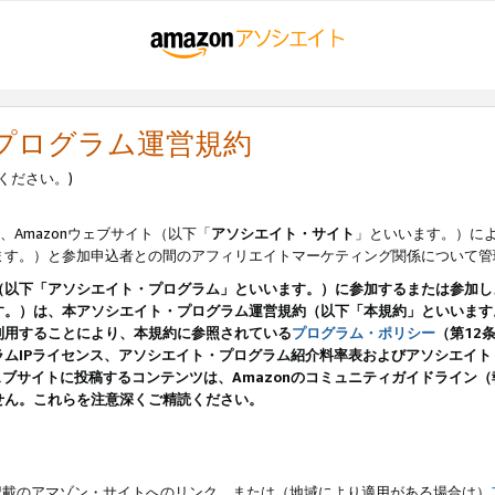
・プログラム運営規約
ください。)
、Amazonウェブサイト（以下「
アソシエイト・サイト
」といいます。）に
ます。）と参加申込者との間のアフィリエイトマーケティング関係について管
（以下「アソシエイト・プログラム」といいます。）に参加するまたは参加し
す。）は、本アソシエイト・プログラム運営規約（以下「本規約」といいます
利用することにより、本規約に参照されている
プログラム・ポリシー
（第12
ムIPライセンス、アソシエイト・プログラム紹介料率表およびアソシエイ
pのウェブサイトに投稿するコンテンツは、Amazonのコミュニティガイドライ
せん。これらを注意深くご精読ください。
載のアマゾン・サイトへのリンク、または（地域により適用がある場合は）