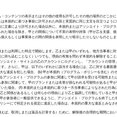
・コンテンツの表示またはその他の使用を許可したその他の場所のどこかに、
たは本規約に基づき事前に許可された内容と実質的に同じ文言を目立つように
前に文書により許可された場合以外に、本規約またはアソシエイト・プログラ
られた場合を除き、甲との関係について不実の表明や誇張（甲が乙を支援、後
る個人もしくは事業体との間の関係を表明したり暗示したりしないものとしま
録または利用した時点で開始します。乙または甲のいずれも、他方当事者に対
訟に持ち込むことなく）いつでも、理由の有無を問わず本規約を解除すること
アソシエイト・サイト上の乙のアカウントにログインし、「アカウントの管理
ます。さらに、甲は、以下のいずれかに該当する場合には、乙に対する書面通
の重大な違反を犯した場合、 (b) 甲が本規約（プログラム・ポリシーを含む）
によるアソシエイト・プログラムの参加に関連して甲が請求を受ける可能性または
参加に関連して、甲のブランドまたは名誉が損なわれる可能性があると甲が信じ
いた場合、 (f) 本規約または本規約に基づき一方当事者によりなされた行
または乙と関係があるもしくは何らかの理由により乙と協調して行動していると
) 甲が参加者に一般提供できるように、アソシエイト・プログラムを終了した
ポリシーにて特定される規定に違反した場合は、本規約の重大な違反とみなさ
例えば、取消しまたは返品を計算する）ために、解除後の合理的な期間におい