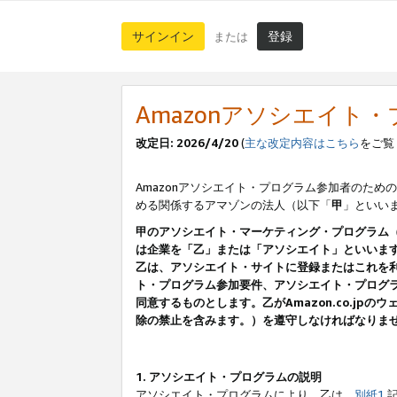
サインイン
登録
または
Amazonアソシエイト
改定日: 2026/4/20
(
主な改定内容はこちら
をご覧
Amazonアソシエイト・プログラム参加者のための
める関係するアマゾンの法人（以下「
甲
」といい
甲のアソシエイト・マーケティング・プログラム
は企業を「乙」または「アソシエイト」といいま
乙は、アソシエイト・サイトに登録またはこれを
ト・プログラム参加要件、アソシエイト・プログラ
同意するものとします。乙がAmazon.co.j
除の禁止を含みます。）を遵守しなければなりま
1. アソシエイト・プログラムの説明
アソシエイト・プログラムにより、乙は、
別紙1
記