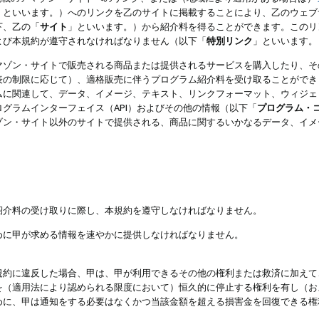
」といいます。）へのリンクを乙のサイトに掲載することにより、乙のウェブ
下、乙の「
サイト
」といいます。）から紹介料を得ることができます。このリ
よび本規約が遵守されなければなりません（以下「
特別リンク
」といいます。
マゾン・サイトで販売される商品または提供されるサービスを購入したり、そ
表の制限に応じて）、適格販売に伴うプログラム紹介料を受け取ることができ
ムに関連して、データ、イメージ、テキスト、リンクフォーマット、ウィジェ
グラムインターフェイス（API）およびその他の情報（以下「
プログラム・
ゾン・サイト以外のサイトで提供される、商品に関するいかなるデータ、イメ
紹介料の受け取りに際し、本規約を遵守しなければなりません。
めに甲が求める情報を速やかに提供しなければなりません。
規約に違反した場合、甲は、甲が利用できるその他の権利または救済に加えて
を（適用法により認められる限度において）恒久的に停止する権利を有し（お
めに、甲は通知をする必要はなくかつ当該金額を超える損害金を回復できる権