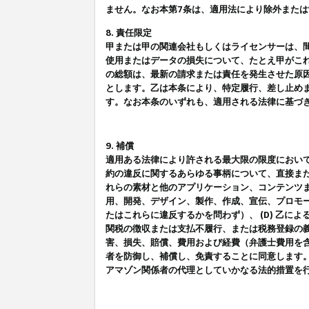
ません。なお本第7条は、適用法により除外また
8. 責任限定
甲または甲の関連会社もしくはライセンサーは、
使用またはデータの損失について、たとえ甲がこ
の総額は、最新の請求または責任を発生させた原
とします。乙は本条により、特定履行、差し止め
す。なお本条のいずれも、適用される法律に基づ
9. 補償
適用ある法律により許される最大限の限度におい
約の違反に関するあらゆる事柄について、直接また
れらの素材と他のアプリケーション、コンテンツま
用、開発、デザイン、製作、作成、宣伝、プロモー
たはこれらに違反するかを問わず）、 (D) 乙に
関税の徴収または支払不履行、または税務登録の義
害、損失、賠償、費用および経費（弁護士費用を
者を防御し、補償し、免責することに同意します
アマゾン関係者の代理としていかなる法的措置を