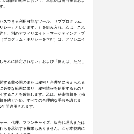
この制限の範囲において、本規約は両当事者およ
す。
セスできる利用可能なツール、サブプログラム、
リシー
」といいます。）を組み入れ、乙は、これ
約と、別のアフィリエイト・マーケティング・プ
（プログラム・ポリシーを含む）は、アソシエイ
しそれに限定されない」および「例えば、ただし
関する非公開のまたは秘密と合理的に考えられる
に必要な範囲に限り、秘密情報を使用するものと
守することを確保します。乙は、秘密情報を（秘
報を防ぐため、すべての合理的な手段を講じま
5年間適用されます。
ャー、代理、フランチャイズ、販売代理店または
れらを承諾する権限もありません。乙が本規約に