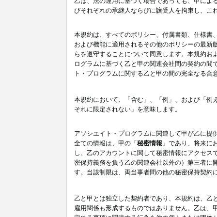
乙は、法の運用に基づく場合であっても、甲によ
びそれぞれの承継人ならびに譲受人を拘束し、こ
本規約は、すべてのポリシー、付属書類、仕様書
および機能に適用されるその他のポリシーの最新
らを遵守することについて同意します。本規約お
ログラムに基づく乙と甲の関連会社間の契約の間
ト・プログラムに関する乙と甲の間の完全なる合
本規約において、「含む」、「例」、および「例
それに限定されない」を意味します。
アソシエイト・プログラムに関連して甲が乙に提
全ての情報は、甲の「
秘密情報
」であり、将来に
し、乙のアカウントに関して秘密情報にアクセス
密保持義務を負う乙の関連会社以外の）第三者に
す。当該制限は、両当事者間の他の秘密保持契約
乙と甲とは独立した契約者であり、本規約は、乙
雇用関係も形成するものではありません。乙は、