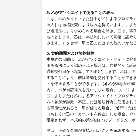
5. 乙がアソシエイトであることの表示
乙は、乙のサイト上または甲が乙によるプログラム
挿入］は適格販売により収入を得ています。」ま
び適用法により求められる場合を除き、乙は、事
ものとします。乙は、本規約において明確に認め
みます。）をせず、甲と乙またはその他のいかな
6. 契約期間および契約解除
本規約の期間は、乙がアソシエイト・サイトに登
用ある法により認められる場合は、自動的かつ訴
通知交付日から起算して7日後とします。乙は、
することにより、解除通知を交付することができ
トを停止することができます。 (a) 乙が本規約
内に、乙が当該違反を是正しない場合、 (c) 乙
乙によりまたは乙によるアソシエイト・プログラム
ムの参加が詐欺、不正または違法行為に使用されて
る可能性があると、甲が信じる場合、 (g) 甲
（もしくは乙のアカウントを停止）した場合、 (h
限定されず、本規約の第5条およびプログラム・
甲は、正確な金額が支払われたことを確認する（