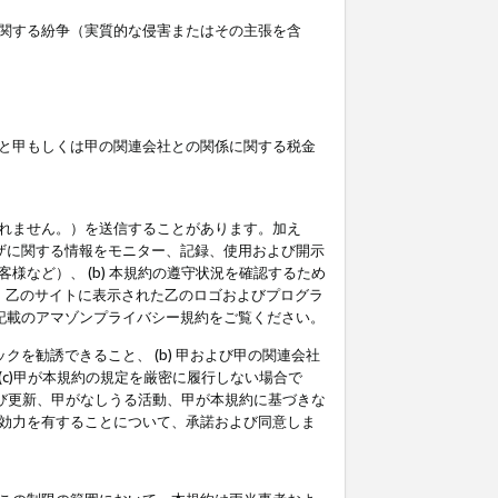
関する紛争（実質的な侵害またはその主張を含
と甲もしくは甲の関連会社との関係に関する税金
られません。）を送信することがあります。加え
ーザに関する情報をモニター、記録、使用および開示
など）、 (b) 本規約の遵守状況を確認するため
て、乙のサイトに表示された乙のロゴおよびプログラ
記載のアマゾンプライバシー規約をご覧ください。
クを勧誘できること、 (b) 甲および甲の関連会社
c)甲が本規約の規定を厳密に履行しない場合で
及び更新、甲がなしうる活動、甲が本規約に基づきな
効力を有することについて、承諾および同意しま