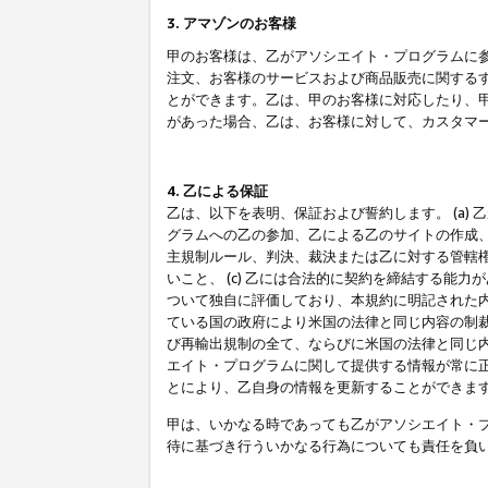
3. アマゾンのお客様
甲のお客様は、乙がアソシエイト・プログラムに
注文、お客様のサービスおよび商品販売に関する
とができます。乙は、甲のお客様に対応したり、
があった場合、乙は、お客様に対して、カスタマ
4. 乙による保証
乙は、以下を表明、保証および誓約します。 (a)
グラムへの乙の参加、乙による乙のサイトの作成
主規制ルール、判決、裁決または乙に対する管轄
いこと、 (c) 乙には合法的に契約を締結する能
ついて独自に評価しており、本規約に明記された内
ている国の政府により米国の法律と同じ内容の制裁
び再輸出規制の全て、ならびに米国の法律と同じ内
エイト・プログラムに関して提供する情報が常に
とにより、乙自身の情報を更新することができま
甲は、いかなる時であっても乙がアソシエイト・
待に基づき行ういかなる行為についても責任を負