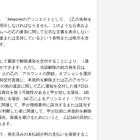
「Amazonのアソシエイトとして、［乙の名称を
明示しなければなりません。このような公表およ
ムへの乙の参加に関して公式な文書を表示しない
援または支持しているという表明または暗示を含
す。
して書面で解除通知を交付することにより、（適
ができます。ただし、当該解除の効力発生日は、
」上の乙の「アカウントの閉鎖」オプションを選択
知交付直後に、本規約を解除または乙のアカウン
のその他の違反に関して乙に通知を交付した後7日以
責任を負う可能性があると甲が信じる場合、 (d)
る場合、(e) 乙によるアソシエイト・プログラ
為に関連して、甲が徴税要件に該当するまたは該当す
甲が判断した者に関連して、甲が以前に本規約を解除
場合。疑義を避けるためにいうと、上記(a)の目的に
れます。
て、発生済みの未払紹介料の支払いを保留するこ