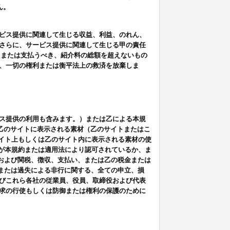
ん。
ビス提供に関連して生じる収益、利益、のれん、
さらに、サービス提供に関連して生じる甲の責任
たまたは支払うべき、紹介料の総額を超えないもの
、一切の権利または衡平法上の救済を放棄しま
ス提供の利用も含みます。）または乙による本規
は乙のサイトに表示される素材（乙のサイトまたはこ
サイト上もしくは乙のサイト内に表示される素材の使
用が本規約または適用法により認可されているか、ま
税金および関税、徴収、支払い、または乙の税金または
意または過失による非行に関する、全ての申立、損
びこれら各社の従業員、役員、取締役および代表
求の行使もしくは防御または権利の保護のために