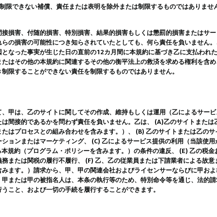
は制限できない補償、責任または表明を除外または制限するものではありませ
間接損害、付随的損害、特別損害、結果的損害もしくは懲罰的損害またはサー
れらの損害の可能性につき知らされていたとしても、何ら責任を負いません。
因となった事実が生じた日の直前の12カ月間に本規約に基づき乙に支払われ
またはその他の本規約に関連するその他の衡平法上の救済を求める権利を含め
き制限することができない責任を制限するものではありません。
て、甲は、乙のサイトに関してその作成、維持もしくは運用（乙によるサービ
は間接的であるかを問わず責任を負いません。乙は、 (A)乙のサイトまた
たはプロセスとの組み合わせを含みます。）、 (B) 乙のサイトまたは乙の
ションまたはマーケティング、 (C) 乙によるサービス提供の利用（当該使
よる本規約（プログラム・ポリシーを含みます。）の条件の違反、 (E) 乙の
務または関税の履行不履行、 (F) 乙、乙の従業員または下請業者による故
含みます。）請求から、甲、甲の関連会社およびライセンサーならびに甲およ
。甲または甲の被指名人は、本条の執行等のため、特別命令等を通じ、法的請
行うこと、および一切の手続を履行することができます。