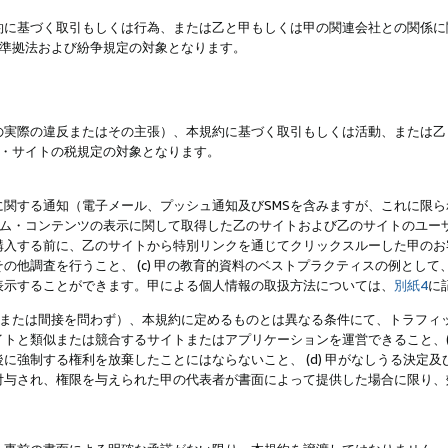
約に基づく取引もしくは行為、または乙と甲もしくは甲の関連会社との関係に
準拠法および紛争規定の対象となります。
の実際の違反またはその主張）、本規約に基づく取引もしくは活動、または乙
・サイトの税規定の対象となります。
に関する通知（電子メール、プッシュ通知及びSMSを含みますが、これに限
ログラム・コンテンツの表示に関して取得した乙のサイトおよび乙のサイトのユ
入する前に、乙のサイトから特別リンクを通じてクリックスルーした甲のお客様
の他調査を行うこと、 (c) 甲の教育的資料のベストプラクティスの例とし
表示することができます。甲による個人情報の取扱方法については、
別紙4
に
直接または間接を問わず）、本規約に定めるものとは異なる条件にて、トラフィッ
トと類似または競合するサイトまたはアプリケーションを運営できること、(
に強制する権利を放棄したことにはならないこと、 (d) 甲がなしうる決定
付与され、権限を与えられた甲の代表者が書面によって提供した場合に限り、