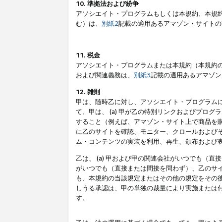
10. 準拠法および紛争
アソシエイト・プログラムもしくは本規約、本規
む）は、
別紙2
記載の適用あるアマゾン・サイトの
11. 税金
アソシエイト・プログラムまたは本規約（本規約
および関連義務は、
別紙3
記載の適用あるアマゾン
12. 雑則
甲は、随時乙に対し、アソシエイト・プログラム
て、甲は、 (a) 甲が乙の特別リンクおよびプ
すること（例えば、アマゾン・サイト上で商品を購
に乙のサイトを確認、モニター、クロールおよびそ
ム・コンテンツの実装を利用、再生、頒布および
乙は、 (a) 甲および甲の関連会社がいつでも（
がいつでも（直接または間接を問わず）、乙のサイ
も、本規約の当該規定またはその他の規定をその後
しうる承認は、甲の単独の裁量により実施または
す。