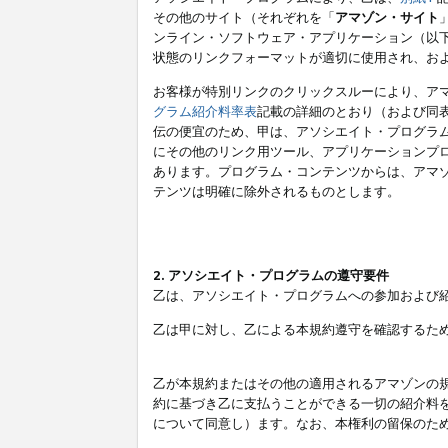
その他のサイト（それぞれを「
アマゾン・サイト
ンライン・ソフトウェア・アプリケーション（以
状態のリンクフォーマットが適切に使用され、お
お客様が特別リンクのクリックスルーにより、ア
グラム紹介料率表
記載の詳細のとおり（および同
伝の便宜のため、甲は、アソシエイト・プログラ
にその他のリンク用ツール、アプリケーションプロ
あります。プログラム・コンテンツからは、アマ
テンツは明確に除外されるものとします。
2. アソシエイト・プログラムの遵守要件
乙は、アソシエイト・プログラムへの参加および
乙は甲に対し、乙による本規約遵守を確認するた
乙が本規約またはその他の適用されるアマゾンの
約に基づき乙に支払うことができる一切の紹介料
について同意し）ます。なお、本権利の留保のた