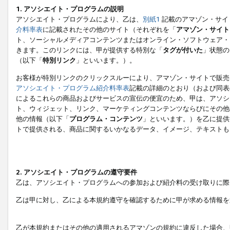
1. アソシエイト・プログラムの説明
アソシエイト・プログラムにより、乙は、
別紙1
記載のアマゾン・サイ
介料率表
に記載されたその他のサイト（それぞれを「
アマゾン・サイト
ト、ソーシャルメディアコンテンツまたはオンライン・ソフトウェア・
きます。このリンクには、甲が提供する特別な「
タグが付いた
」状態の
（以下「
特別リンク
」といいます。）。
お客様が特別リンクのクリックスルーにより、アマゾン・サイトで販売
アソシエイト・プログラム紹介料率表
記載の詳細のとおり（および同表
によるこれらの商品およびサービスの宣伝の便宜のため、甲は、アソシ
ト、ウィジェット、リンク、マーケティングコンテンツならびにその他
他の情報（以下「
プログラム・コンテンツ
」といいます。）を乙に提供
トで提供される、商品に関するいかなるデータ、イメージ、テキストも
2. アソシエイト・プログラムの遵守要件
乙は、アソシエイト・プログラムへの参加および紹介料の受け取りに際
乙は甲に対し、乙による本規約遵守を確認するために甲が求める情報を
乙が本規約またはその他の適用されるアマゾンの規約に違反した場合、