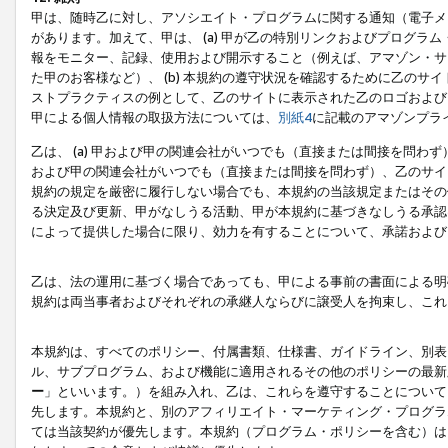
甲は、随時乙に対し、アソシエイト・プログラムに関する通知（電子メ
があります。加えて、甲は、 (a) 甲が乙の特別リンクおよびプログ
報をモニター、記録、使用および開示すること（例えば、アマゾン・サ
た甲のお客様など）、 (b) 本規約の遵守状況を確認するために乙のサイ
ストプラクティスの例として、乙のサイトに表示された乙のロゴおよび
甲による個人情報の取扱方法については、
別紙4
に記載のアマゾンプラ
乙は、 (a) 甲および甲の関連会社がいつでも（直接または間接を問わず
および甲の関連会社がいつでも（直接または間接を問わず）、乙のサイ
規約の規定を厳密に履行しない場合でも、本規約の当該規定またはその他
る決定及び更新、甲がなしうる活動、甲が本規約に基づきなしうる承認
によって提供した場合に限り、効力を有することについて、承諾および
乙は、法の運用に基づく場合であっても、甲による事前の書面による明
規約は両当事者およびそれぞれの承継人ならびに譲受人を拘束し、これ
本規約は、すべてのポリシー、付属書類、仕様書、ガイドライン、別表
ル、サブプログラム、および機能に適用されるその他のポリシーの最新
ー
」といいます。）を組み入れ、乙は、これらを遵守することについて
先します。本規約と、別のアフィリエイト・マーケティング・プログラ
ては当該契約が優先します。本規約（プログラム・ポリシーを含む）は