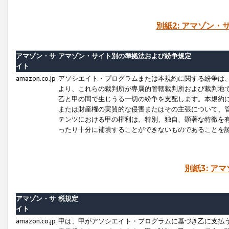
別紙2: アマゾン
アマゾン・サ
アマゾン・サイト別の準拠法および紛争規定
イト
amazon.co.jp
アソシエイト・プログラムまたは本規約に関する紛争は
より、これらの裁判所が専属的管轄裁判所および裁判地
乙と甲の間で生じうる一切の紛争を支配します。本規約
または財産権の実質的な侵害またはその主張について、
テンツにおける甲の権利は、特別、独自、顕著な特徴を
ったり十分に補填することができないものであることを
別紙3: ア
アマゾン・サ
税規定
イト
amazon.co.jp
甲は、甲がアソシエイト・プログラムに基づき乙に支払