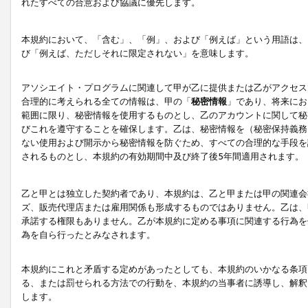
れたすべての合意および協議に優先します。
本規約において、「含む」、「例」、および「例えば」という用語は、
び「例えば、ただしそれに限定されない」を意味します。
アソシエイト・プログラムに関連して甲が乙に提供または乙がアクセス
合理的に考えられる全ての情報は、甲の「
秘密情報
」であり、将来にお
範囲に限り、秘密情報を使用するものとし、乙のアカウントに関して秘
びこれを遵守することを確保します。乙は、秘密情報を（秘密保持義務
ない使用および開示から秘密情報を防ぐため、すべての合理的な手段を
されるものとし、本規約の有効期間中及び終了後5年間適用されます。
乙と甲とは独立した契約者であり、本規約は、乙と甲または甲の関連会
ズ、販売代理店または雇用関係も形成するものではありません。乙は、
承諾する権限もありません。乙が本規約に定める事項に関連する行為を
為を自ら行ったとみなされます。
本規約にこれと矛盾する定めがあったとしても、本規約のいかなる条項
る、または罰せられる方法での行動を、本規約の当事者に誘導し、解釈
します。