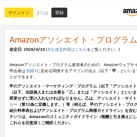
サインイン
登録
または
Amazonアソシエイト・プログラ
改定日: 2026/4/20
(
主な改定内容はこちら
をご覧ください。)
Amazonアソシエイト・プログラム参加者のための、Amazonウェブサ
申込者は
別紙1
に定める関係するアマゾンの法人（以下「
甲
」といいま
とができます。
甲のアソシエイト・マーケティング・プログラム（以下「アソシエイト
（以下、当該個人または企業を「乙」または「アソシエイト」といいま
変更せずに受け入れなければなりません。乙は、アソシエイト・サイト
シー
（第12条に定義します。）等（例えば、甲のアソシエイト・プロ
紹介料率表およびアソシエイト・プログラム商標ガイドライン）を含む本規
テンツは、Amazonのコミュニティガイドライン（報酬と引き換え
これらを注意深くご精読ください。