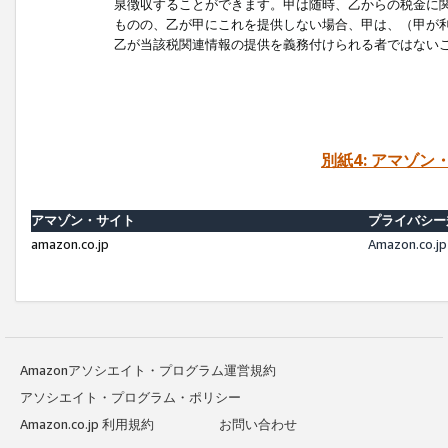
泉徴収することができます。甲は随時、乙からの税金に
ものの、乙が甲にこれを提供しない場合、甲は、（甲が
乙が当該税関連情報の提供を義務付けられる者ではない
別紙4: アマゾ
アマゾン・サイト
プライバシー
amazon.co.jp
Amazon.c
Amazonアソシエイト・プログラム運営規約
アソシエイト・プログラム・ポリシー
Amazon.co.jp 利用規約
お問い合わせ