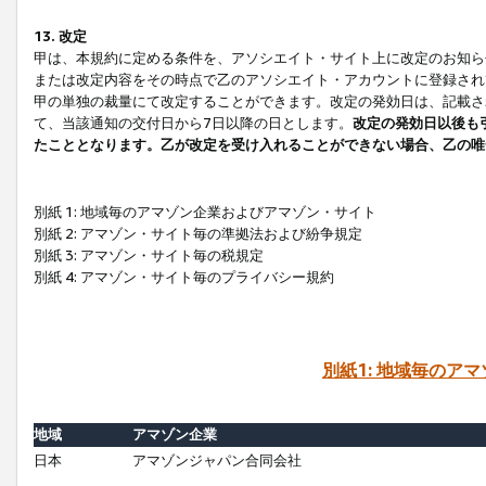
13. 改定
甲は、本規約に定める条件を、アソシエイト・サイト上に改定のお知ら
または改定内容をその時点で乙のアソシエイト・アカウントに登録され
甲の単独の裁量にて改定することができます。改定の発効日は、記載さ
て、当該通知の交付日から7日以降の日とします。
改定の発効日以後も
たこととなります。乙が改定を受け入れることができない場合、乙の唯
別紙 1: 地域毎のアマゾン企業およびアマゾン・サイト
別紙 2: アマゾン・サイト毎の準拠法および紛争規定
別紙 3: アマゾン・サイト毎の税規定
別紙 4: アマゾン・サイト毎のプライバシー規約
別紙1: 地域毎のア
地域
アマゾン企業
日本
アマゾンジャパン合同会社