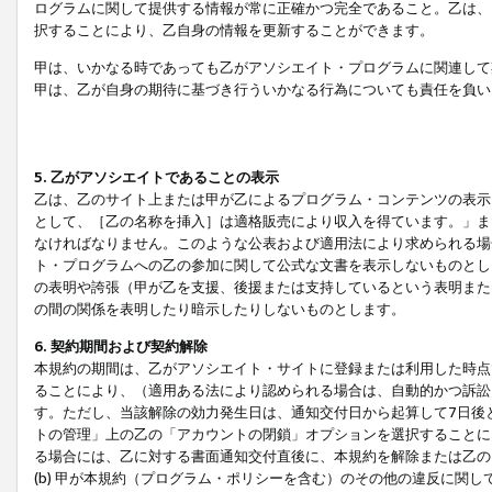
ログラムに関して提供する情報が常に正確かつ完全であること。乙は、
択することにより、乙自身の情報を更新することができます。
甲は、いかなる時であっても乙がアソシエイト・プログラムに関連して
甲は、乙が自身の期待に基づき行ういかなる行為についても責任を負い
5. 乙がアソシエイトであることの表示
乙は、乙のサイト上または甲が乙によるプログラム・コンテンツの表示ま
として、［乙の名称を挿入］は適格販売により収入を得ています。」ま
なければなりません。このような公表および適用法により求められる場
ト・プログラムへの乙の参加に関して公式な文書を表示しないものとし
の表明や誇張（甲が乙を支援、後援または支持しているという表明また
の間の関係を表明したり暗示したりしないものとします。
6. 契約期間および契約解除
本規約の期間は、乙がアソシエイト・サイトに登録または利用した時点
ることにより、（適用ある法により認められる場合は、自動的かつ訴訟
す。ただし、当該解除の効力発生日は、通知交付日から起算して7日後
トの管理」上の乙の「アカウントの閉鎖」オプションを選択することに
る場合には、乙に対する書面通知交付直後に、本規約を解除または乙のア
(b) 甲が本規約（プログラム・ポリシーを含む）のその他の違反に関し