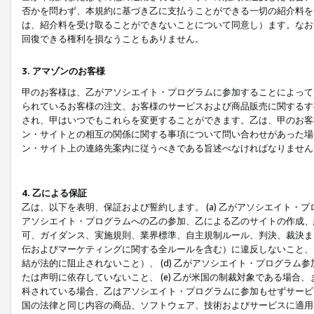
否かを問わず、本規約に基づき乙に支払うことができる一切の紹介料を
は、紹介料を受け取ることができないことについて同意し）ます。なお
回復できる権利を損なうこともありません。
3. アマゾンのお客様
甲のお客様は、乙がアソシエイト・プログラムに参加することによって
られているお客様の注文、お客様のサービスおよび商品販売に関するす
され、甲はいつでもこれらを変更することができます。乙は、甲のお客
ン・サイトとの相互の関係に関する事項について問い合わせがあった場
ン・サイト上の連絡先案内に従うべきである旨述べなければなりません
4. 乙による保証
乙は、以下を表明、保証および誓約します。 (a) 乙がアソシエイト・
アソシエイト・プログラムへの乙の参加、乙による乙のサイトの作成、
可、ガイダンス、実施規則、業界標準、自主規制ルール、判決、裁決ま
伝およびマーケティングに関する全ルールを含む）に違反しないこと、 
結が法的に阻止されないこと）、 (d) 乙がアソシエイト・プログラ
たは声明に依存していないこと、 (e) 乙が米国の制裁対象である場
科されている場合、乙はアソシエイト・プログラムに参加もせずサービス
国の法律と同じ内容の商品、ソフトウェア、技術およびサービスに適用さ