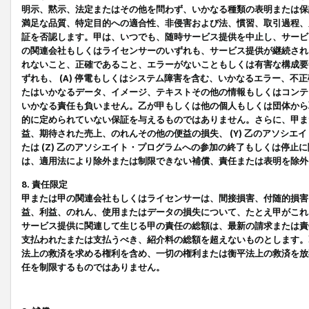
明示、黙示、法定またはその他を問わず、いかなる種類の表明または保
満足な品質、特定目的への適合性、非侵害および法、慣習、取引過程、
証を否認します。甲は、いつでも、随時サービス提供を中止し、サービ
の関連会社もしくはライセンサーのいずれも、サービス提供が継続され
れないこと、正確であること、エラーがないこともしくは有害な構成要
ずれも、 (A) 停電もしくはシステム障害を含む、いかなるエラー、不
たはいかなるデータ、イメージ、テキストその他の情報もしくはコンテ
いかなる責任も負いません。乙が甲もしくは他の個人もしくは団体から
的に定められていない保証を与えるものではありません。さらに、甲また
益、期待された売上、のれんその他の便益の損失、 (Y) 乙のアソシ
たは (Z) 乙のアソシエイト・プログラムへの参加の終了もしくは停
は、適用法により除外または制限できない補償、責任または表明を除外
8. 責任限定
甲または甲の関連会社もしくはライセンサーは、間接損害、付随的損害
益、利益、のれん、使用またはデータの損失について、たとえ甲がこれ
サービス提供に関連して生じる甲の責任の総額は、最新の請求または責
支払われたまたは支払うべき、紹介料の総額を超えないものとします。
法上の救済を求める権利を含め、一切の権利または衡平法上の救済を放
任を制限するものではありません。