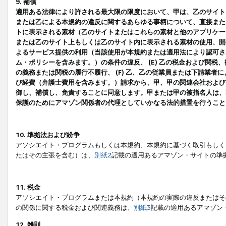
9. 補償
適用ある法律により許される最大限の限度において、甲は、乙のサイト
または乙による本規約の違反に関するあらゆる事柄について、直接または
トに表示される素材（乙のサイトまたはこれらの素材と他のアプリケーシ
または乙のサイト上もしくは乙のサイト内に表示される素材の使用、開発
よるサービス提供の利用（当該使用が本規約または適用法により認可され
ム・ポリシーを含みます。）の条件の違反、 (E) 乙の税金および関
の義務または関税の履行不履行、 (F) 乙、乙の従業員または下請業
び経費（弁護士費用を含みます。）請求から、甲、甲の関連会社および
御し、補償し、免責することに同意します。甲または甲の被指名人は、
保護のためにアマゾン関係者の代理としていかなる法的措置を行うこと
10. 準拠法および紛争
アソシエイト・プログラムもしくは本規約、本規約に基づく取引もしく
たはその主張を含む）は、
別紙2
記載の適用あるアマゾン・サイトの準
11. 税金
アソシエイト・プログラムまたは本規約（本規約の実際の違反またはそ
の関係に関する税金および関連義務は、
別紙3
記載の適用あるアマゾン
12. 雑則