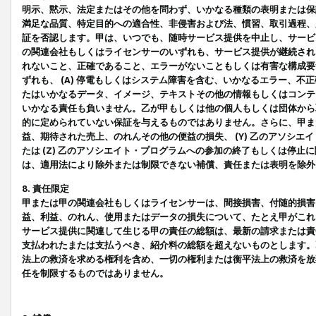
明示、黙示、法定またはその他を問わず、いかなる種類の表明または保
満足な品質、特定目的への適合性、非侵害および法、慣習、取引過程、
証を否認します。甲は、いつでも、随時サービス提供を中止し、サービ
の関連会社もしくはライセンサーのいずれも、サービス提供が継続され
れないこと、正確であること、エラーがないこともしくは有害な構成要
ずれも、 (A) 停電もしくはシステム障害を含む、いかなるエラー、不
たはいかなるデータ、イメージ、テキストその他の情報もしくはコンテ
いかなる責任も負いません。乙が甲もしくは他の個人もしくは団体から
的に定められていない保証を与えるものではありません。さらに、甲また
益、期待された売上、のれんその他の便益の損失、 (Y) 乙のアソシ
たは (Z) 乙のアソシエイト・プログラムへの参加の終了もしくは停
は、適用法により除外または制限できない補償、責任または表明を除外
8. 責任限定
甲または甲の関連会社もしくはライセンサーは、間接損害、付随的損害
益、利益、のれん、使用またはデータの損失について、たとえ甲がこれ
サービス提供に関連して生じる甲の責任の総額は、最新の請求または責
支払われたまたは支払うべき、紹介料の総額を超えないものとします。
法上の救済を求める権利を含め、一切の権利または衡平法上の救済を放
任を制限するものではありません。