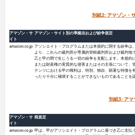
別紙2: アマゾン
アマゾン・サ
アマゾン・サイト別の準拠法および紛争規定
イト
amazon.co.jp
アソシエイト・プログラムまたは本規約に関する紛争は
より、これらの裁判所が専属的管轄裁判所および裁判地
乙と甲の間で生じうる一切の紛争を支配します。本規約
または財産権の実質的な侵害またはその主張について、
テンツにおける甲の権利は、特別、独自、顕著な特徴を
ったり十分に補填することができないものであることを
別紙3: ア
アマゾン・サ
税規定
イト
amazon.co.jp
甲は、甲がアソシエイト・プログラムに基づき乙に支払