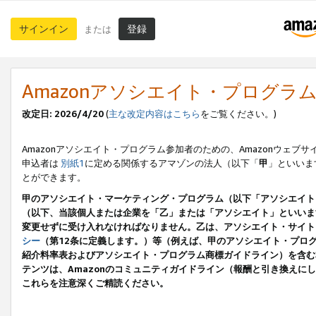
サインイン
登録
または
Amazonアソシエイト・プログラ
改定日: 2026/4/20
(
主な改定内容はこちら
をご覧ください。)
Amazonアソシエイト・プログラム参加者のための、Amazonウェブサ
申込者は
別紙1
に定める関係するアマゾンの法人（以下「
甲
」といいま
とができます。
甲のアソシエイト・マーケティング・プログラム（以下「アソシエイト
（以下、当該個人または企業を「乙」または「アソシエイト」といいま
変更せずに受け入れなければなりません。乙は、アソシエイト・サイト
シー
（第12条に定義します。）等（例えば、甲のアソシエイト・プロ
紹介料率表およびアソシエイト・プログラム商標ガイドライン）を含む本規
テンツは、Amazonのコミュニティガイドライン（報酬と引き換え
これらを注意深くご精読ください。