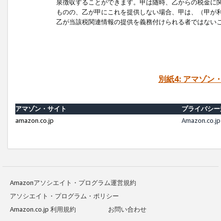
泉徴収することができます。甲は随時、乙からの税金に
ものの、乙が甲にこれを提供しない場合、甲は、（甲が
乙が当該税関連情報の提供を義務付けられる者ではない
別紙4: アマゾ
アマゾン・サイト
プライバシー
amazon.co.jp
Amazon.c
Amazonアソシエイト・プログラム運営規約
アソシエイト・プログラム・ポリシー
Amazon.co.jp 利用規約
お問い合わせ