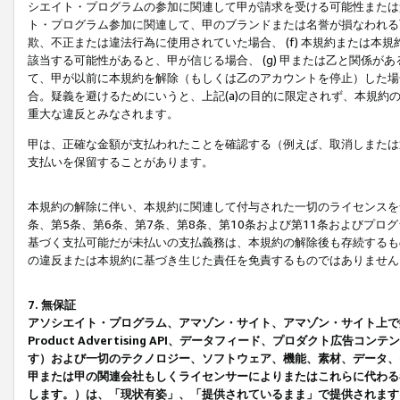
シエイト・プログラムの参加に関連して甲が請求を受ける可能性または責
ト・プログラム参加に関連して、甲のブランドまたは名誉が損なわれる可
欺、不正または違法行為に使用されていた場合、 (f) 本規約または
該当する可能性があると、甲が信じる場合、 (g) 甲または乙と関係
て、甲が以前に本規約を解除（もしくは乙のアカウントを停止）した場合
合。疑義を避けるためにいうと、上記(a)の目的に限定されず、本規約
重大な違反とみなされます。
甲は、正確な金額が支払われたことを確認する（例えば、取消しまたは
支払いを保留することがあります。
本規約の解除に伴い、本規約に関連して付与された一切のライセンスを
条、第5条、第6条、第7条、第8条、第10条および第11条およびプ
基づく支払可能だが未払いの支払義務は、本規約の解除後も存続するも
の違反または本規約に基づき生じた責任を免責するものではありません
7. 無保証
アソシエイト・プログラム、アマゾン・サイト、アマゾン・サイト上で
Product Advertising API、データフィード、プロダクト
す）および一切のテクノロジー、ソフトウェア、機能、素材、データ、
甲または甲の関連会社もしくライセンサーによりまたはこれらに代わる
します。）は、「現状有姿」、「提供されているまま」で提供されます