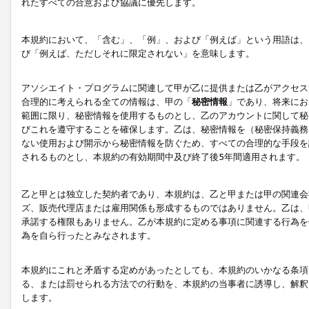
れたすべての合意および協議に優先します。
本規約において、「含む」、「例」、および「例えば」という用語は、
び「例えば、ただしそれに限定されない」を意味します。
アソシエイト・プログラムに関連して甲が乙に提供または乙がアクセス
合理的に考えられる全ての情報は、甲の「
秘密情報
」であり、将来にお
範囲に限り、秘密情報を使用するものとし、乙のアカウントに関して秘
びこれを遵守することを確保します。乙は、秘密情報を（秘密保持義務
ない使用および開示から秘密情報を防ぐため、すべての合理的な手段を
されるものとし、本規約の有効期間中及び終了後5年間適用されます。
乙と甲とは独立した契約者であり、本規約は、乙と甲または甲の関連会
ズ、販売代理店または雇用関係も形成するものではありません。乙は、
承諾する権限もありません。乙が本規約に定める事項に関連する行為を
為を自ら行ったとみなされます。
本規約にこれと矛盾する定めがあったとしても、本規約のいかなる条項
る、または罰せられる方法での行動を、本規約の当事者に誘導し、解釈
します。