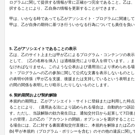
ログラムに関して提供する情報が常に正確かつ完全であること。乙は、
択することにより、乙自身の情報を更新することができます。
甲は、いかなる時であっても乙がアソシエイト・プログラムに関連して
甲は、乙が自身の期待に基づき行ういかなる行為についても責任を負い
5. 乙がアソシエイトであることの表示
乙は、乙のサイト上または甲が乙によるプログラム・コンテンツの表示ま
として、［乙の名称を挿入］は適格販売により収入を得ています。」ま
なければなりません。このような公表および適用法により求められる場
ト・プログラムへの乙の参加に関して公式な文書を表示しないものとし
の表明や誇張（甲が乙を支援、後援または支持しているという表明また
の間の関係を表明したり暗示したりしないものとします。
6. 契約期間および契約解除
本規約の期間は、乙がアソシエイト・サイトに登録または利用した時点
ることにより、（適用ある法により認められる場合は、自動的かつ訴訟
す。ただし、当該解除の効力発生日は、通知交付日から起算して7日後
トの管理」上の乙の「アカウントの閉鎖」オプションを選択することに
る場合には、乙に対する書面通知交付直後に、本規約を解除または乙のア
(b) 甲が本規約（プログラム・ポリシーを含む）のその他の違反に関し