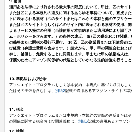
9. 補償
適用ある法律により許される最大限の限度において、甲は、乙のサイト
または乙による本規約の違反に関するあらゆる事柄について、直接または
トに表示される素材（乙のサイトまたはこれらの素材と他のアプリケーシ
または乙のサイト上もしくは乙のサイト内に表示される素材の使用、開発
よるサービス提供の利用（当該使用が本規約または適用法により認可され
ム・ポリシーを含みます。）の条件の違反、 (E) 乙の税金および関
の義務または関税の履行不履行、 (F) 乙、乙の従業員または下請業
び経費（弁護士費用を含みます。）請求から、甲、甲の関連会社および
御し、補償し、免責することに同意します。甲または甲の被指名人は、
保護のためにアマゾン関係者の代理としていかなる法的措置を行うこと
10. 準拠法および紛争
アソシエイト・プログラムもしくは本規約、本規約に基づく取引もしく
たはその主張を含む）は、
別紙2
記載の適用あるアマゾン・サイトの準
11. 税金
アソシエイト・プログラムまたは本規約（本規約の実際の違反またはそ
の関係に関する税金および関連義務は、
別紙3
記載の適用あるアマゾン
12. 雑則