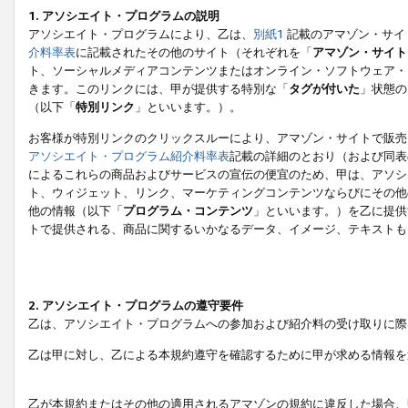
1. アソシエイト・プログラムの説明
アソシエイト・プログラムにより、乙は、
別紙1
記載のアマゾン・サイ
介料率表
に記載されたその他のサイト（それぞれを「
アマゾン・サイト
ト、ソーシャルメディアコンテンツまたはオンライン・ソフトウェア・
きます。このリンクには、甲が提供する特別な「
タグが付いた
」状態の
（以下「
特別リンク
」といいます。）。
お客様が特別リンクのクリックスルーにより、アマゾン・サイトで販売
アソシエイト・プログラム紹介料率表
記載の詳細のとおり（および同表
によるこれらの商品およびサービスの宣伝の便宜のため、甲は、アソシ
ト、ウィジェット、リンク、マーケティングコンテンツならびにその他
他の情報（以下「
プログラム・コンテンツ
」といいます。）を乙に提供
トで提供される、商品に関するいかなるデータ、イメージ、テキストも
2. アソシエイト・プログラムの遵守要件
乙は、アソシエイト・プログラムへの参加および紹介料の受け取りに際
乙は甲に対し、乙による本規約遵守を確認するために甲が求める情報を
乙が本規約またはその他の適用されるアマゾンの規約に違反した場合、