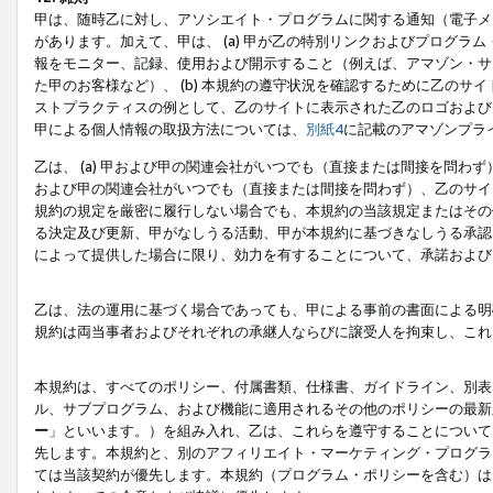
甲は、随時乙に対し、アソシエイト・プログラムに関する通知（電子メ
があります。加えて、甲は、 (a) 甲が乙の特別リンクおよびプログ
報をモニター、記録、使用および開示すること（例えば、アマゾン・サ
た甲のお客様など）、 (b) 本規約の遵守状況を確認するために乙のサイ
ストプラクティスの例として、乙のサイトに表示された乙のロゴおよび
甲による個人情報の取扱方法については、
別紙4
に記載のアマゾンプラ
乙は、 (a) 甲および甲の関連会社がいつでも（直接または間接を問わず
および甲の関連会社がいつでも（直接または間接を問わず）、乙のサイ
規約の規定を厳密に履行しない場合でも、本規約の当該規定またはその他
る決定及び更新、甲がなしうる活動、甲が本規約に基づきなしうる承認
によって提供した場合に限り、効力を有することについて、承諾および
乙は、法の運用に基づく場合であっても、甲による事前の書面による明
規約は両当事者およびそれぞれの承継人ならびに譲受人を拘束し、これ
本規約は、すべてのポリシー、付属書類、仕様書、ガイドライン、別表
ル、サブプログラム、および機能に適用されるその他のポリシーの最新
ー
」といいます。）を組み入れ、乙は、これらを遵守することについて
先します。本規約と、別のアフィリエイト・マーケティング・プログラ
ては当該契約が優先します。本規約（プログラム・ポリシーを含む）は