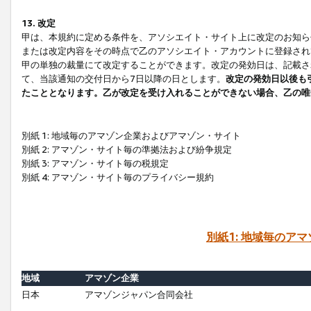
13. 改定
甲は、本規約に定める条件を、アソシエイト・サイト上に改定のお知ら
または改定内容をその時点で乙のアソシエイト・アカウントに登録され
甲の単独の裁量にて改定することができます。改定の発効日は、記載さ
て、当該通知の交付日から7日以降の日とします。
改定の発効日以後も
たこととなります。乙が改定を受け入れることができない場合、乙の唯
別紙 1: 地域毎のアマゾン企業およびアマゾン・サイト
別紙 2: アマゾン・サイト毎の準拠法および紛争規定
別紙 3: アマゾン・サイト毎の税規定
別紙 4: アマゾン・サイト毎のプライバシー規約
別紙1: 地域毎のア
地域
アマゾン企業
日本
アマゾンジャパン合同会社