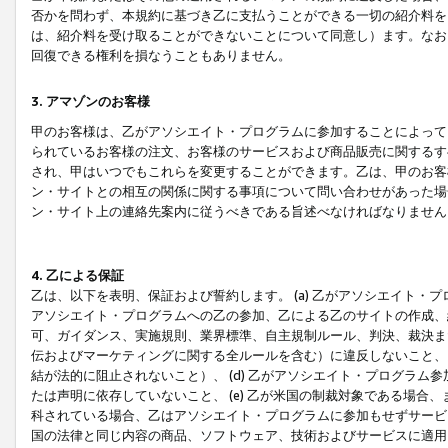
否かを問わず、本規約に基づき乙に支払うことができる一切の紹介料を
は、紹介料を受け取ることができないことについて同意し）ます。なお
回復できる権利を損なうこともありません。
3. アマゾンのお客様
甲のお客様は、乙がアソシエイト・プログラムに参加することによって
られているお客様の注文、お客様のサービスおよび商品販売に関するす
され、甲はいつでもこれらを変更することができます。乙は、甲のお客
ン・サイトとの相互の関係に関する事項について問い合わせがあった場
ン・サイト上の連絡先案内に従うべきである旨述べなければなりません
4. 乙による保証
乙は、以下を表明、保証および誓約します。 (a) 乙がアソシエイト・
アソシエイト・プログラムへの乙の参加、乙による乙のサイトの作成、
可、ガイダンス、実施規則、業界標準、自主規制ルール、判決、裁決ま
伝およびマーケティングに関する全ルールを含む）に違反しないこと、 
結が法的に阻止されないこと）、 (d) 乙がアソシエイト・プログラ
たは声明に依存していないこと、 (e) 乙が米国の制裁対象である場
科されている場合、乙はアソシエイト・プログラムに参加もせずサービス
国の法律と同じ内容の商品、ソフトウェア、技術およびサービスに適用さ