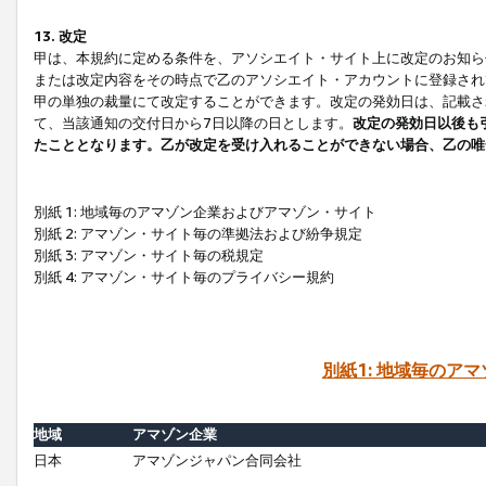
13. 改定
甲は、本規約に定める条件を、アソシエイト・サイト上に改定のお知ら
または改定内容をその時点で乙のアソシエイト・アカウントに登録され
甲の単独の裁量にて改定することができます。改定の発効日は、記載さ
て、当該通知の交付日から7日以降の日とします。
改定の発効日以後も
たこととなります。乙が改定を受け入れることができない場合、乙の唯
別紙 1: 地域毎のアマゾン企業およびアマゾン・サイト
別紙 2: アマゾン・サイト毎の準拠法および紛争規定
別紙 3: アマゾン・サイト毎の税規定
別紙 4: アマゾン・サイト毎のプライバシー規約
別紙1: 地域毎のア
地域
アマゾン企業
日本
アマゾンジャパン合同会社