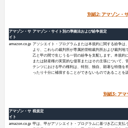
別紙2: アマゾン
アマゾン・サ
アマゾン・サイト別の準拠法および紛争規定
イト
amazon.co.jp
アソシエイト・プログラムまたは本規約に関する紛争は
より、これらの裁判所が専属的管轄裁判所および裁判地
乙と甲の間で生じうる一切の紛争を支配します。本規約
または財産権の実質的な侵害またはその主張について、
テンツにおける甲の権利は、特別、独自、顕著な特徴を
ったり十分に補填することができないものであることを
別紙3: ア
アマゾン・サ
税規定
イト
amazon.co.jp
甲は、甲がアソシエイト・プログラムに基づき乙に支払