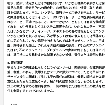
明示、黙示、法定またはその他を問わず、いかなる種類の表明または保
満足な品質、特定目的への適合性、非侵害および法、慣習、取引過程、
証を否認します。甲は、いつでも、随時サービス提供を中止し、サービ
の関連会社もしくはライセンサーのいずれも、サービス提供が継続され
れないこと、正確であること、エラーがないこともしくは有害な構成要
ずれも、 (A) 停電もしくはシステム障害を含む、いかなるエラー、不
たはいかなるデータ、イメージ、テキストその他の情報もしくはコンテ
いかなる責任も負いません。乙が甲もしくは他の個人もしくは団体から
的に定められていない保証を与えるものではありません。さらに、甲また
益、期待された売上、のれんその他の便益の損失、 (Y) 乙のアソシ
たは (Z) 乙のアソシエイト・プログラムへの参加の終了もしくは停
は、適用法により除外または制限できない補償、責任または表明を除外
8. 責任限定
甲または甲の関連会社もしくはライセンサーは、間接損害、付随的損害
益、利益、のれん、使用またはデータの損失について、たとえ甲がこれ
サービス提供に関連して生じる甲の責任の総額は、最新の請求または責
支払われたまたは支払うべき、紹介料の総額を超えないものとします。
法上の救済を求める権利を含め、一切の権利または衡平法上の救済を放
任を制限するものではありません。