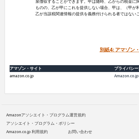
泉徴収することができます。甲は随時、乙からの税金に
ものの、乙が甲にこれを提供しない場合、甲は、（甲が
乙が当該税関連情報の提供を義務付けられる者ではない
別紙4: アマゾ
アマゾン・サイト
プライバシー
amazon.co.jp
Amazon.c
Amazonアソシエイト・プログラム運営規約
アソシエイト・プログラム・ポリシー
Amazon.co.jp 利用規約
お問い合わせ