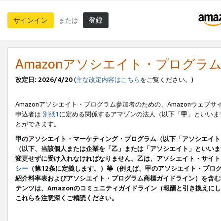
サインイン
登録
または
Amazonアソシエイト・プログラ
改定日: 2026/4/20
(
主な改定内容はこちら
をご覧ください。)
Amazonアソシエイト・プログラム参加者のための、Amazonウェブサ
申込者は
別紙1
に定める関係するアマゾンの法人（以下「
甲
」といいま
とができます。
甲のアソシエイト・マーケティング・プログラム（以下「アソシエイト
（以下、当該個人または企業を「乙」または「アソシエイト」といいま
変更せずに受け入れなければなりません。乙は、アソシエイト・サイト
シー
（第12条に定義します。）等（例えば、甲のアソシエイト・プロ
紹介料率表およびアソシエイト・プログラム商標ガイドライン）を含む本規
テンツは、Amazonのコミュニティガイドライン（報酬と引き換え
これらを注意深くご精読ください。