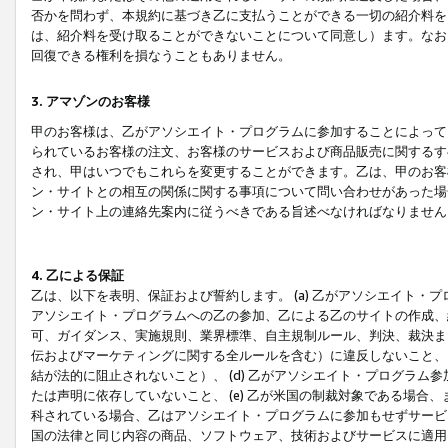
否かを問わず、本規約に基づき乙に支払うことができる一切の紹介料を
は、紹介料を受け取ることができないことについて同意し）ます。なお
回復できる権利を損なうこともありません。
3. アマゾンのお客様
甲のお客様は、乙がアソシエイト・プログラムに参加することによって
られているお客様の注文、お客様のサービスおよび商品販売に関するす
され、甲はいつでもこれらを変更することができます。乙は、甲のお客
ン・サイトとの相互の関係に関する事項について問い合わせがあった場
ン・サイト上の連絡先案内に従うべきである旨述べなければなりません
4. 乙による保証
乙は、以下を表明、保証および誓約します。 (a) 乙がアソシエイト・
アソシエイト・プログラムへの乙の参加、乙による乙のサイトの作成、
可、ガイダンス、実施規則、業界標準、自主規制ルール、判決、裁決ま
伝およびマーケティングに関する全ルールを含む）に違反しないこと、 
結が法的に阻止されないこと）、 (d) 乙がアソシエイト・プログラ
たは声明に依存していないこと、 (e) 乙が米国の制裁対象である場
科されている場合、乙はアソシエイト・プログラムに参加もせずサービス
国の法律と同じ内容の商品、ソフトウェア、技術およびサービスに適用さ