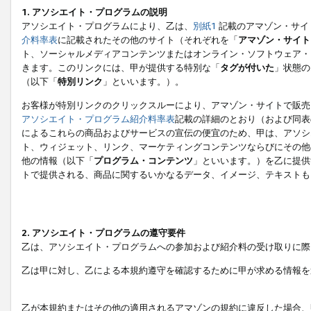
1. アソシエイト・プログラムの説明
アソシエイト・プログラムにより、乙は、
別紙1
記載のアマゾン・サイ
介料率表
に記載されたその他のサイト（それぞれを「
アマゾン・サイト
ト、ソーシャルメディアコンテンツまたはオンライン・ソフトウェア・
きます。このリンクには、甲が提供する特別な「
タグが付いた
」状態の
（以下「
特別リンク
」といいます。）。
お客様が特別リンクのクリックスルーにより、アマゾン・サイトで販売
アソシエイト・プログラム紹介料率表
記載の詳細のとおり（および同表
によるこれらの商品およびサービスの宣伝の便宜のため、甲は、アソシ
ト、ウィジェット、リンク、マーケティングコンテンツならびにその他
他の情報（以下「
プログラム・コンテンツ
」といいます。）を乙に提供
トで提供される、商品に関するいかなるデータ、イメージ、テキストも
2. アソシエイト・プログラムの遵守要件
乙は、アソシエイト・プログラムへの参加および紹介料の受け取りに際
乙は甲に対し、乙による本規約遵守を確認するために甲が求める情報を
乙が本規約またはその他の適用されるアマゾンの規約に違反した場合、