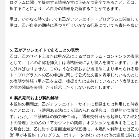
ログラムに関して提供する情報が常に正確かつ完全であること。乙は、
択することにより、乙自身の情報を更新することができます。
甲は、いかなる時であっても乙がアソシエイト・プログラムに関連して
甲は、乙が自身の期待に基づき行ういかなる行為についても責任を負い
5. 乙がアソシエイトであることの表示
乙は、乙のサイト上または甲が乙によるプログラム・コンテンツの表示ま
として、［乙の名称を挿入］は適格販売により収入を得ています。」ま
なければなりません。このような公表および適用法により求められる場
ト・プログラムへの乙の参加に関して公式な文書を表示しないものとし
の表明や誇張（甲が乙を支援、後援または支持しているという表明また
の間の関係を表明したり暗示したりしないものとします。
6. 契約期間および契約解除
本規約の期間は、乙がアソシエイト・サイトに登録または利用した時点
ることにより、（適用ある法により認められる場合は、自動的かつ訴訟
す。ただし、当該解除の効力発生日は、通知交付日から起算して7日後
トの管理」上の乙の「アカウントの閉鎖」オプションを選択することに
る場合には、乙に対する書面通知交付直後に、本規約を解除または乙のア
(b) 甲が本規約（プログラム・ポリシーを含む）のその他の違反に関し