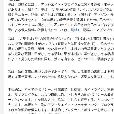
甲は、随時乙に対し、アソシエイト・プログラムに関する通知（電子メ
があります。加えて、甲は、 (a) 甲が乙の特別リンクおよびプログ
報をモニター、記録、使用および開示すること（例えば、アマゾン・サ
た甲のお客様など）、 (b) 本規約の遵守状況を確認するために乙のサイ
ストプラクティスの例として、乙のサイトに表示された乙のロゴおよび
甲による個人情報の取扱方法については、
別紙4
に記載のアマゾンプラ
乙は、 (a) 甲および甲の関連会社がいつでも（直接または間接を問わず
および甲の関連会社がいつでも（直接または間接を問わず）、乙のサイ
規約の規定を厳密に履行しない場合でも、本規約の当該規定またはその他
る決定及び更新、甲がなしうる活動、甲が本規約に基づきなしうる承認
によって提供した場合に限り、効力を有することについて、承諾および
乙は、法の運用に基づく場合であっても、甲による事前の書面による明
規約は両当事者およびそれぞれの承継人ならびに譲受人を拘束し、これ
本規約は、すべてのポリシー、付属書類、仕様書、ガイドライン、別表
ル、サブプログラム、および機能に適用されるその他のポリシーの最新
ー
」といいます。）を組み入れ、乙は、これらを遵守することについて
先します。本規約と、別のアフィリエイト・マーケティング・プログラ
ては当該契約が優先します。本規約（プログラム・ポリシーを含む）は