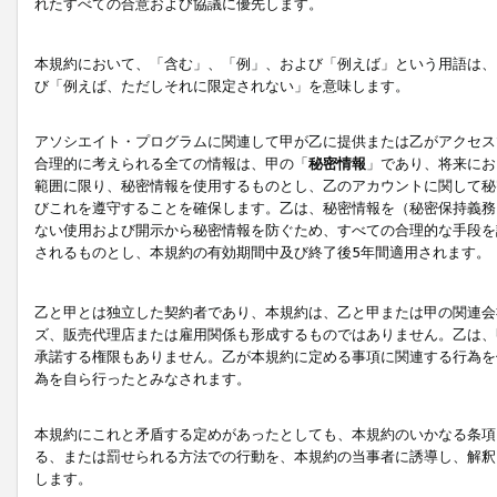
れたすべての合意および協議に優先します。
本規約において、「含む」、「例」、および「例えば」という用語は、
び「例えば、ただしそれに限定されない」を意味します。
アソシエイト・プログラムに関連して甲が乙に提供または乙がアクセス
合理的に考えられる全ての情報は、甲の「
秘密情報
」であり、将来にお
範囲に限り、秘密情報を使用するものとし、乙のアカウントに関して秘
びこれを遵守することを確保します。乙は、秘密情報を（秘密保持義務
ない使用および開示から秘密情報を防ぐため、すべての合理的な手段を
されるものとし、本規約の有効期間中及び終了後5年間適用されます。
乙と甲とは独立した契約者であり、本規約は、乙と甲または甲の関連会
ズ、販売代理店または雇用関係も形成するものではありません。乙は、
承諾する権限もありません。乙が本規約に定める事項に関連する行為を
為を自ら行ったとみなされます。
本規約にこれと矛盾する定めがあったとしても、本規約のいかなる条項
る、または罰せられる方法での行動を、本規約の当事者に誘導し、解釈
します。