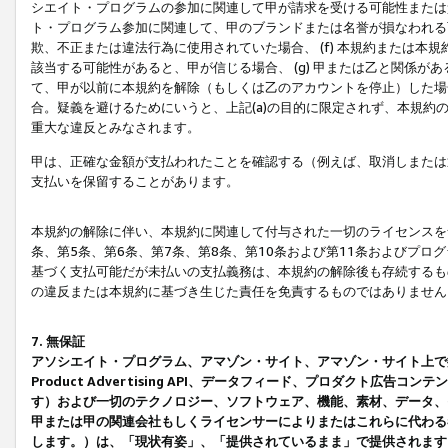
シエイト・プログラムの参加に関連して甲が請求を受ける可能性または責
ト・プログラム参加に関連して、甲のブランドまたは名誉が損なわれる可
欺、不正または違法行為に使用されていた場合、 (f) 本規約または
該当する可能性があると、甲が信じる場合、 (g) 甲または乙と関係
て、甲が以前に本規約を解除（もしくは乙のアカウントを停止）した場合
合。疑義を避けるためにいうと、上記(a)の目的に限定されず、本規約
重大な違反とみなされます。
甲は、正確な金額が支払われたことを確認する（例えば、取消しまたは
支払いを保留することがあります。
本規約の解除に伴い、本規約に関連して付与された一切のライセンスを
条、第5条、第6条、第7条、第8条、第10条および第11条およびプ
基づく支払可能だが未払いの支払義務は、本規約の解除後も存続するも
の違反または本規約に基づき生じた責任を免責するものではありません
7. 無保証
アソシエイト・プログラム、アマゾン・サイト、アマゾン・サイト上で
Product Advertising API、データフィード、プロダクト
す）および一切のテクノロジー、ソフトウェア、機能、素材、データ、
甲または甲の関連会社もしくライセンサーによりまたはこれらに代わる
します。）は、「現状有姿」、「提供されているまま」で提供されます