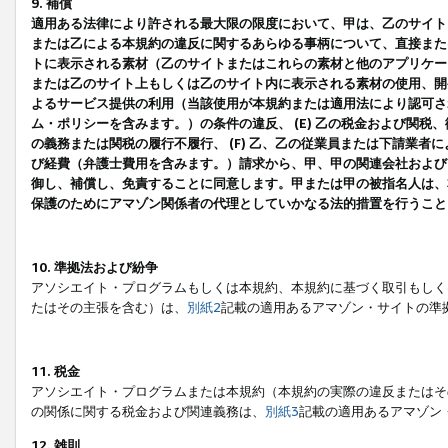
9. 補償
適用ある法律により許される最大限の限度において、甲は、乙のサイト
または乙による本規約の違反に関するあらゆる事柄について、直接または
トに表示される素材（乙のサイトまたはこれらの素材と他のアプリケーシ
または乙のサイト上もしくは乙のサイト内に表示される素材の使用、開発
よるサービス提供の利用（当該使用が本規約または適用法により認可され
ム・ポリシーを含みます。）の条件の違反、 (E) 乙の税金および関
の義務または関税の履行不履行、 (F) 乙、乙の従業員または下請業
び経費（弁護士費用を含みます。）請求から、甲、甲の関連会社および
御し、補償し、免責することに同意します。甲または甲の被指名人は、
保護のためにアマゾン関係者の代理としていかなる法的措置を行うこと
10. 準拠法および紛争
アソシエイト・プログラムもしくは本規約、本規約に基づく取引もしく
たはその主張を含む）は、
別紙2
記載の適用あるアマゾン・サイトの準
11. 税金
アソシエイト・プログラムまたは本規約（本規約の実際の違反またはそ
の関係に関する税金および関連義務は、
別紙3
記載の適用あるアマゾン
12. 雑則