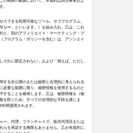
この制限の範囲において、本規約は両当事者およ
す。
セスできる利用可能なツール、サブプログラム、
リシー
」といいます。）を組み入れ、乙は、これ
約と、別のアフィリエイト・マーケティング・プ
（プログラム・ポリシーを含む）は、アソシエイ
しそれに限定されない」および「例えば、ただし
関する非公開のまたは秘密と合理的に考えられる
に必要な範囲に限り、秘密情報を使用するものと
守することを確保します。乙は、秘密情報を（秘
報を防ぐため、すべての合理的な手段を講じま
5年間適用されます。
ャー、代理、フランチャイズ、販売代理店または
れらを承諾する権限もありません。乙が本規約に