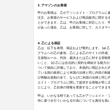
3. アマゾンのお客様
甲のお客様は、乙がアソシエイト・プログラムに
注文、お客様のサービスおよび商品販売に関する
とができます。乙は、甲のお客様に対応したり、
があった場合、乙は、お客様に対して、カスタマ
4. 乙による保証
乙は、以下を表明、保証および誓約します。 (a)
グラムへの乙の参加、乙による乙のサイトの作成
主規制ルール、判決、裁決または乙に対する管轄
いこと、 (c) 乙には合法的に契約を締結する能
ついて独自に評価しており、本規約に明記された内
ている国の政府により米国の法律と同じ内容の制裁
び再輸出規制の全て、ならびに米国の法律と同じ内
エイト・プログラムに関して提供する情報が常に
とにより、乙自身の情報を更新することができま
甲は、いかなる時であっても乙がアソシエイト・
待に基づき行ういかなる行為についても責任を負