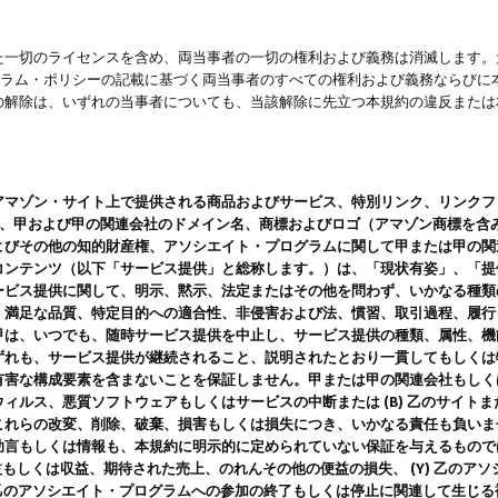
一切のライセンスを含め、両当事者の一切の権利および義務は消滅します。た
ログラム・ポリシーの記載に基づく両当事者のすべての権利および義務ならび
の解除は、いずれの当事者についても、当該解除に先立つ本規約の違反または
ン・サイト上で提供される商品およびサービス、特別リンク、リンクフォーマット、
ツ、甲および甲の関連会社のドメイン名、商標およびロゴ（アマゾン商標を含
よびその他の知的財産権、アソシエイト・プログラムに関して甲または甲の関
コンテンツ（以下「サービス提供」と総称します。）は、「現状有姿」、「提
ービス提供に関して、明示、黙示、法定またはその他を問わず、いかなる種類
、満足な品質、特定目的への適合性、非侵害および法、慣習、取引過程、履行
甲は、いつでも、随時サービス提供を中止し、サービス提供の種類、属性、機
ずれも、サービス提供が継続されること、説明されたとおり一貫してもしくは
害な構成要素を含まないことを保証しません。甲または甲の関連会社もしくはラ
ィルス、悪質ソフトウェアもしくはサービスの中断または (B) 乙のサイト
これらの改変、削除、破棄、損害もしくは損失につき、いかなる責任も負いま
助言もしくは情報も、本規約に明示的に定められていない保証を与えるもので
利益もしくは収益、期待された売上、のれんその他の便益の損失、 (Y) 乙の
) 乙のアソシエイト・プログラムへの参加の終了もしくは停止に関連して生じ