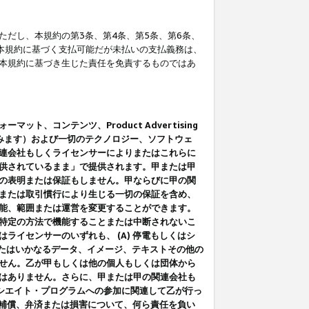
だし、本規約の第3条、第4条、第5条、第6条、
に本規約に基づく支払可能だが未払いの支払義務は、
本規約に基づき生じた責任を免責するものではあ
コンテンツ、Product Advertising
みます）および一切のテクノロジー、ソフトウェ
連会社もしくライセンサーによりまたはこれらに
供されているまま」で提供されます。甲または甲
の表明または保証もしません。甲ならびに甲の関
または取引慣行により生じる一切の保証を含め、
能、範囲または運営を変更することができます。
特定の方法で機能することまたは中断されないこ
イセンサーのいずれも、 (A) 停電もしくはシ
またはいかなるデータ、イメージ、テキストその他の
せん。乙が甲もしくは他の個人もしくは団体から
はありません。さらに、甲または甲の関連会社も
アソシエイト・プログラムへの参加に関連して乙が行っ
る補償、弁済または損害について、何ら責任を負い