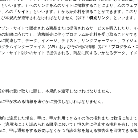
」といいます。）へのリンクを乙のサイトに掲載することにより、乙のウェブ
下、乙の「
サイト
」といいます。）から紹介料を得ることができます。このリ
よび本規約が遵守されなければなりません（以下「
特別リンク
」といいます。
マゾン・サイトで販売される商品または提供されるサービスを購入したり、そ
表の制限に応じて）、適格販売に伴うプログラム紹介料を受け取ることができ
ムに関連して、データ、イメージ、テキスト、リンクフォーマット、ウィジェ
グラムインターフェイス（API）およびその他の情報（以下「
プログラム・
ゾン・サイト以外のサイトで提供される、商品に関するいかなるデータ、イメ
紹介料の受け取りに際し、本規約を遵守しなければなりません。
めに甲が求める情報を速やかに提供しなければなりません。
規約に違反した場合、甲は、甲が利用できるその他の権利または救済に加えて
を（適用法により認められる限度において）恒久的に停止する権利を有し（お
めに、甲は通知をする必要はなくかつ当該金額を超える損害金を回復できる権