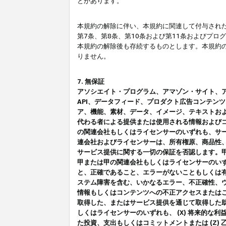
とがあります。
本規約の解除に伴い、本規約に関連して付与された
第7条、第8条、第10条および第11条およびプ
本規約の解除後も存続するものとします。本規約
りません。
7. 無保証
アソシエイト・プログラム、アマゾン・サイト、アマゾ
API、データフィード、プロダクト広告コンテン
ア、機能、素材、データ、イメージ、テキストお
代わる者による提供または使用される情報および
の関連会社もしくはライセンサーのいずれも、サ
連会社およびライセンサーは、所有権原、商品性
サービス提供に関する一切の保証を否認します。
甲または甲の関連会社もしくはライセンサーのい
と、正確であること、エラーがないこともしくは有
ステム障害を含む、いかなるエラー、不正確性、ウ
情報もしくはコンテンツへの不正アクセスまたは
取得した、またはサービス提供を通じて取得した
しくはライセンサーのいずれも、 (X) 将来的な
た投資、支出もしくはコミットメントまたは (Z