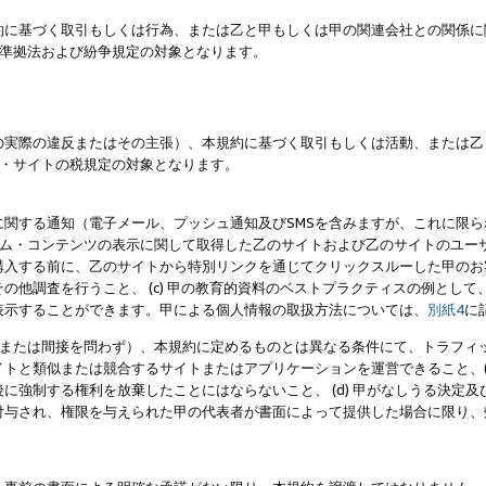
約に基づく取引もしくは行為、または乙と甲もしくは甲の関連会社との関係に
準拠法および紛争規定の対象となります。
の実際の違反またはその主張）、本規約に基づく取引もしくは活動、または乙
・サイトの税規定の対象となります。
に関する通知（電子メール、プッシュ通知及びSMSを含みますが、これに限
ログラム・コンテンツの表示に関して取得した乙のサイトおよび乙のサイトのユ
入する前に、乙のサイトから特別リンクを通じてクリックスルーした甲のお客様
の他調査を行うこと、 (c) 甲の教育的資料のベストプラクティスの例とし
表示することができます。甲による個人情報の取扱方法については、
別紙4
に
直接または間接を問わず）、本規約に定めるものとは異なる条件にて、トラフィッ
トと類似または競合するサイトまたはアプリケーションを運営できること、(
に強制する権利を放棄したことにはならないこと、 (d) 甲がなしうる決定
付与され、権限を与えられた甲の代表者が書面によって提供した場合に限り、