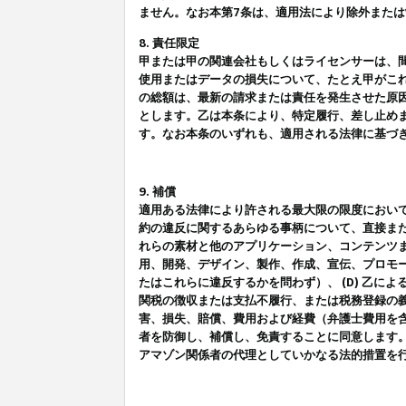
ません。なお本第7条は、適用法により除外また
8. 責任限定
甲または甲の関連会社もしくはライセンサーは、
使用またはデータの損失について、たとえ甲がこ
の総額は、最新の請求または責任を発生させた原
とします。乙は本条により、特定履行、差し止め
す。なお本条のいずれも、適用される法律に基づ
9. 補償
適用ある法律により許される最大限の限度におい
約の違反に関するあらゆる事柄について、直接また
れらの素材と他のアプリケーション、コンテンツま
用、開発、デザイン、製作、作成、宣伝、プロモー
たはこれらに違反するかを問わず）、 (D) 乙に
関税の徴収または支払不履行、または税務登録の義
害、損失、賠償、費用および経費（弁護士費用を
者を防御し、補償し、免責することに同意します
アマゾン関係者の代理としていかなる法的措置を