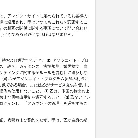
は、アマゾン・サイトに定められているお客様の
様に適用され、甲はいつでもこれらを変更するこ
との相互の関係に関する事項について問い合わせ
うべきである旨述べなければなりません。
持および運営すること、 (b) アソシエイト・プロ
ス、許可、ガイダンス、実施規則、業界標準、自
ケティングに関する全ルールを含む）に違反しな
(d) 乙がアソシエイト・プログラム参加の利点に
裁対象である場合、または乙がサービス提供を使用し
も使用しないこと、 (f) 乙は、米国の輸出およ
び再輸出規制を遵守すること、 (g) 乙がアソシ
ログインし、「アカウントの管理」を選択するこ
証、表明および誓約をせず、甲は、乙が自身の期