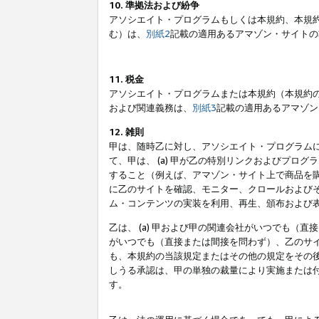
10. 準拠法および紛争
アソシエイト・プログラムもしくは本規約、本規
む）は、
別紙2
記載の適用あるアマゾン・サイトの
11. 税金
アソシエイト・プログラムまたは本規約（本規約
および関連義務は、
別紙3
記載の適用あるアマゾン
12. 雑則
甲は、随時乙に対し、アソシエイト・プログラム
て、甲は、 (a) 甲が乙の特別リンクおよびプ
すること（例えば、アマゾン・サイト上で商品を購
に乙のサイトを確認、モニター、クロールおよびそ
ム・コンテンツの実装を利用、再生、頒布および
乙は、 (a) 甲および甲の関連会社がいつでも（
がいつでも（直接または間接を問わず）、乙のサイ
も、本規約の当該規定またはその他の規定をその後
しうる承認は、甲の単独の裁量により実施または
す。