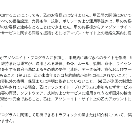
参加することによっても、乙のお客様とはなりません。甲乙間の関係において
すべての価格設定、売買条件、規則、ポリシーおよび運用手続きは、甲のお客
甲のお客様と連絡をとることはできません。甲のお客様からアマゾン・サイト
ーサービスに関する問題を提議するにはアマゾン・サイト上の連絡先案内に従
 乙がアソシエイト・プログラムに参加し、本規約に基づき乙のサイトを作成、維
、維持または運営が、適用される法律、条令、ルール、規則、命令、ライセン
権を有する政府当局によるその他の要件（連絡、データ保護、宣伝およびマー
力があること（例えば、乙が未成年または契約締結が法的に阻止されないこと）、 
容以外の表明、保証または声明に依存していないこと、 (e) 乙が米国の制
が科されている場合、乙はアソシエイト・プログラムに参加もせずサービス提供
容の商品、ソフトウェア、技術およびサービスに適用されうる米国外の輸出およ
正確かつ完全であること。乙は、アソシエイト・サイト上の乙のアカウントに
す。
プログラムに関連して期待できるトラフィックの量または紹介料について、保
いません。