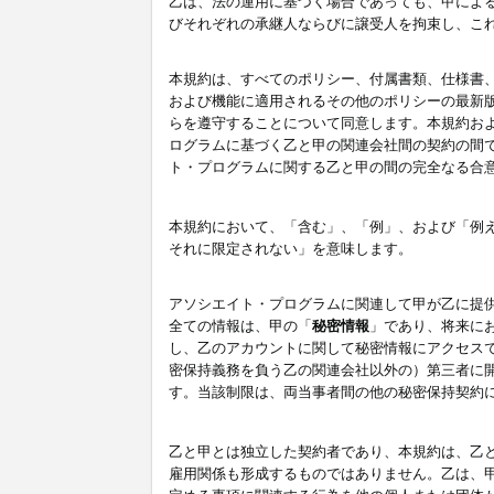
乙は、法の運用に基づく場合であっても、甲によ
びそれぞれの承継人ならびに譲受人を拘束し、こ
本規約は、すべてのポリシー、付属書類、仕様書
および機能に適用されるその他のポリシーの最新
らを遵守することについて同意します。本規約お
ログラムに基づく乙と甲の関連会社間の契約の間
ト・プログラムに関する乙と甲の間の完全なる合
本規約において、「含む」、「例」、および「例
それに限定されない」を意味します。
アソシエイト・プログラムに関連して甲が乙に提
全ての情報は、甲の「
秘密情報
」であり、将来に
し、乙のアカウントに関して秘密情報にアクセス
密保持義務を負う乙の関連会社以外の）第三者に
す。当該制限は、両当事者間の他の秘密保持契約
乙と甲とは独立した契約者であり、本規約は、乙
雇用関係も形成するものではありません。乙は、