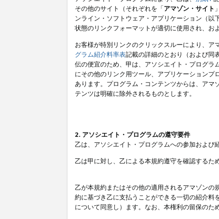
その他のサイト（それぞれを「
アマゾン・サイト
ンライン・ソフトウェア・アプリケーション（以
状態のリンクフォーマットが適切に使用され、お
お客様が特別リンクのクリックスルーにより、ア
グラム紹介料率表
記載の詳細のとおり（および同
伝の便宜のため、甲は、アソシエイト・プログラ
にその他のリンク用ツール、アプリケーションプロ
あります。プログラム・コンテンツからは、アマ
テンツは明確に除外されるものとします。
2. アソシエイト・プログラムの遵守要件
乙は、アソシエイト・プログラムへの参加および
乙は甲に対し、乙による本規約遵守を確認するた
乙が本規約またはその他の適用されるアマゾンの
約に基づき乙に支払うことができる一切の紹介料
について同意し）ます。なお、本権利の留保のた