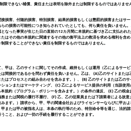
は制限できない補償、責任または表明を除外または制限するものではありませ
間接損害、付随的損害、特別損害、結果的損害もしくは懲罰的損害またはサー
れらの損害の可能性につき知らされていたとしても、何ら責任を負いません。
因となった事実が生じた日の直前の12カ月間に本規約に基づき乙に支払われ
またはその他の本規約に関連するその他の衡平法上の救済を求める権利を含め
き制限することができない責任を制限するものではありません。
て、甲は、乙のサイトに関してその作成、維持もしくは運用（乙によるサービ
は間接的であるかを問わず責任を負いません。乙は、 (A)乙のサイトまた
たはプロセスとの組み合わせを含みます。）、 (B) 乙のサイトまたは乙の
ションまたはマーケティング、 (C) 乙によるサービス提供の利用（当該使
よる本規約（プログラム・ポリシーを含みます。）の条件の違反、 (E) 乙の
務または関税の履行不履行、 (F) 乙、乙の従業員または下請業者による故
含みます。）請求から、甲、甲の関連会社およびライセンサーならびに甲およ
。甲または甲の被指名人は、本条の執行等のため、特別命令等を通じ、法的請
行うこと、および一切の手続を履行することができます。