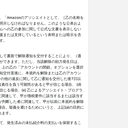
「Amazonのアソシエイトとして、［乙の名称を
明示しなければなりません。このような公表およ
ムへの乙の参加に関して公式な文書を表示しない
援または支持しているという表明または暗示を含
す。
して書面で解除通知を交付することにより、（適
ができます。ただし、当該解除の効力発生日は、
」上の乙の「アカウントの閉鎖」オプションを選択
知交付直後に、本規約を解除または乙のアカウン
のその他の違反に関して乙に通知を交付した後7日以
責任を負う可能性があると甲が信じる場合、 (d)
る場合、(e) 乙によるアソシエイト・プログラ
為に関連して、甲が徴税要件に該当するまたは該当す
甲が判断した者に関連して、甲が以前に本規約を解除
場合。疑義を避けるためにいうと、上記(a)の目的に
れます。
て、発生済みの未払紹介料の支払いを保留するこ