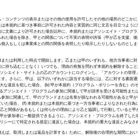
・コンテンツの表示またはその他の使用を許可したその他の場所のどこかに、
たは本規約に基づき事前に許可された内容と実質的に同じ文言を目立つように
前に文書により許可された場合以外に、本規約またはアソシエイト・プログラ
られた場合を除き、甲との関係について不実の表明や誇張（甲が乙を支援、後
る個人もしくは事業体との間の関係を表明したり暗示したりしないものとしま
録または利用した時点で開始します。乙または甲のいずれも、他方当事者に対
訟に持ち込むことなく）いつでも、理由の有無を問わず本規約を解除すること
アソシエイト・サイト上の乙のアカウントにログインし、「アカウントの管理
ます。さらに、甲は、以下のいずれかに該当する場合には、乙に対する書面通
の重大な違反を犯した場合、 (b) 甲が本規約（プログラム・ポリシーを含む）
によるアソシエイト・プログラムの参加に関連して甲が請求を受ける可能性または
参加に関連して、甲のブランドまたは名誉が損なわれる可能性があると甲が信じ
いた場合、 (f) 本規約または本規約に基づき一方当事者によりなされた行
または乙と関係があるもしくは何らかの理由により乙と協調して行動していると
) 甲が参加者に一般提供できるように、アソシエイト・プログラムを終了した
ポリシーにて特定される規定に違反した場合は、本規約の重大な違反とみなさ
例えば、取消しまたは返品を計算する）ために、解除後の合理的な期間におい