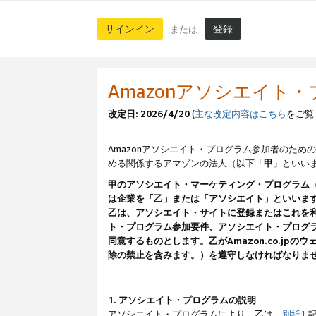
サインイン
登録
または
Amazonアソシエイト
改定日: 2026/4/20
(
主な改定内容はこちら
をご覧
Amazonアソシエイト・プログラム参加者のための
める関係するアマゾンの法人（以下「
甲
」といい
甲のアソシエイト・マーケティング・プログラム
は企業を「乙」または「アソシエイト」といいま
乙は、アソシエイト・サイトに登録またはこれを
ト・プログラム参加要件、アソシエイト・プログラ
同意するものとします。乙がAmazon.co.j
除の禁止を含みます。）を遵守しなければなりま
1. アソシエイト・プログラムの説明
アソシエイト・プログラムにより、乙は、
別紙1
記