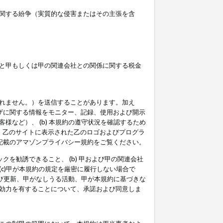
関する紛争（実質的な侵害またはその主張を含
と甲もしくは甲の関連会社との関係に関する税金
られません。）を送信することがあります。加え
ーザに関する情報をモニター、記録、使用および開示
など）、 (b) 本規約の遵守状況を確認するため
て、乙のサイトに表示された乙のロゴおよびプログラ
記載のアマゾンプライバシー規約をご覧ください。
クを勧誘できること、 (b) 甲および甲の関連会社
c)甲が本規約の規定を厳密に履行しない場合で
及び更新、甲がなしうる活動、甲が本規約に基づきな
効力を有することについて、承諾および同意しま