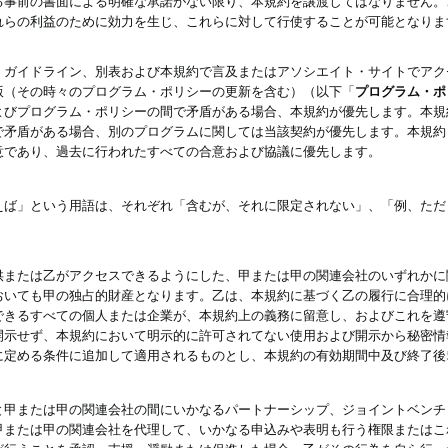
る事前の書面による明確な承諾がない限り、本規約を譲渡してはなりません。
れらの利益のために効力を生じ、これらに対して行使することが可能となりま
、ガイドライン、別表および本規約で言及またはアソシエイト・サイトでアク
版（その時々のプログラム・ポリシーの更新を含む）（以下「
プログラム・ポ
よびプログラム・ポリシーの間で矛盾がある場合、本規約が優先します。本規
で矛盾がある場合、別のプログラムに関しては当該契約が優先します。本規約
意であり、過去に行われたすべての合意および協議に優先します。
えば」という用語は、それぞれ「含むが、それに限定されない」、「例、ただ
供または乙がアクセスできるようにした、甲または甲の関連会社のいずれかに
おいても甲の独占的財産となります。乙は、本規約に基づく乙の履行に合理的
できるすべての個人または企業が、本規約上の義務に留意し、およびこれを遵
開示せず、本規約において明示的に許可されてない使用および開示から秘密情
に定める条件に追加して適用されるものとし、本規約の有効期間中及び終了後
と甲または甲の関連会社の間にいかなるパートナーシップ、ジョイントベンチ
甲または甲の関連会社を代理して、いかなる申込みや表明も行う権限またはこ