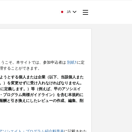
JA
ようこそ。本サイトでは、参加申込者は
別紙1
に定
理することができます。
ようとする個人または企業（以下、当該個人また
。）を変更せずに受け入れなければなりません。
条に定義します。）等（例えば、甲のアソシエイ
ト・プログラム商標ガイドライン）を含む本規約に
ン（報酬と引き換えにしたレビューの作成、編集、削
アソシエイト・プログラム紹介料率表
に記載された