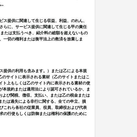
ん。
ビス提供に関連して生じる収益、利益、のれん、
さらに、サービス提供に関連して生じる甲の責任
たまたは支払うべき、紹介料の総額を超えないもの
、一切の権利または衡平法上の救済を放棄しま
ス提供の利用も含みます。）または乙による本規
は乙のサイトに表示される素材（乙のサイトまたはこ
サイト上もしくは乙のサイト内に表示される素材の使
用が本規約または適用法により認可されているか、ま
税金および関税、徴収、支払い、または乙の税金または
意または過失による非行に関する、全ての申立、損
びこれら各社の従業員、役員、取締役および代表
求の行使もしくは防御または権利の保護のために