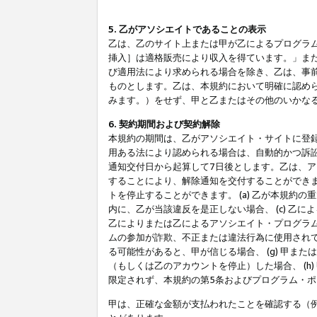
5. 乙がアソシエイトであることの表示
乙は、乙のサイト上または甲が乙によるプログラム
挿入］は適格販売により収入を得ています。」ま
び適用法により求められる場合を除き、乙は、事
ものとします。乙は、本規約において明確に認め
みます。）をせず、甲と乙またはその他のいかな
6. 契約期間および契約解除
本規約の期間は、乙がアソシエイト・サイトに登
用ある法により認められる場合は、自動的かつ訴
通知交付日から起算して7日後とします。乙は、
することにより、解除通知を交付することができ
トを停止することができます。 (a) 乙が本規約
内に、乙が当該違反を是正しない場合、 (c) 乙
乙によりまたは乙によるアソシエイト・プログラム
ムの参加が詐欺、不正または違法行為に使用されて
る可能性があると、甲が信じる場合、 (g) 甲
（もしくは乙のアカウントを停止）した場合、 (h
限定されず、本規約の第5条およびプログラム・
甲は、正確な金額が支払われたことを確認する（