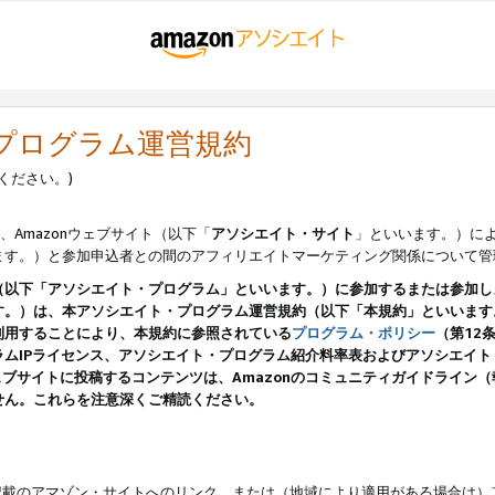
・プログラム運営規約
ください。)
、Amazonウェブサイト（以下「
アソシエイト・サイト
」といいます。）に
ます。）と参加申込者との間のアフィリエイトマーケティング関係について管
（以下「アソシエイト・プログラム」といいます。）に参加するまたは参加し
す。）は、本アソシエイト・プログラム運営規約（以下「本規約」といいます
利用することにより、本規約に参照されている
プログラム・ポリシー
（第12
ムIPライセンス、アソシエイト・プログラム紹介料率表およびアソシエイ
pのウェブサイトに投稿するコンテンツは、Amazonのコミュニティガイドライ
せん。これらを注意深くご精読ください。
載のアマゾン・サイトへのリンク、または（地域により適用がある場合は）