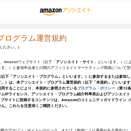
・プログラム運営規約
ください。)
、Amazonウェブサイト（以下「
アソシエイト・サイト
」といいます。）に
ます。）と参加申込者との間のアフィリエイトマーケティング関係について管
（以下「アソシエイト・プログラム」といいます。）に参加するまたは参加し
す。）は、本アソシエイト・プログラム運営規約（以下「本規約」といいます
利用することにより、本規約に参照されている
プログラム・ポリシー
（第12
ムIPライセンス、アソシエイト・プログラム紹介料率表およびアソシエイ
pのウェブサイトに投稿するコンテンツは、Amazonのコミュニティガイドライ
せん。これらを注意深くご精読ください。
載のアマゾン・サイトへのリンク、または（地域により適用がある場合は）