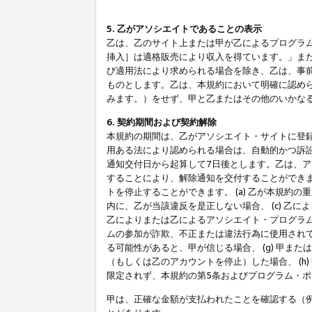
5. 乙がアソシエイトであることの表示
乙は、乙のサイト上または甲が乙によるプログラム
挿入］は適格販売により収入を得ています。」ま
び適用法により求められる場合を除き、乙は、事
ものとします。乙は、本規約において明確に認め
みます。）をせず、甲と乙またはその他のいかな
6. 契約期間および契約解除
本規約の期間は、乙がアソシエイト・サイトに登
用ある法により認められる場合は、自動的かつ訴
通知交付日から起算して7日後とします。乙は、
することにより、解除通知を交付することができ
トを停止することができます。 (a) 乙が本規約
内に、乙が当該違反を是正しない場合、 (c) 乙
乙によりまたは乙によるアソシエイト・プログラム
ムの参加が詐欺、不正または違法行為に使用されて
る可能性があると、甲が信じる場合、 (g) 甲
（もしくは乙のアカウントを停止）した場合、 (h
限定されず、本規約の第5条およびプログラム・
甲は、正確な金額が支払われたことを確認する（