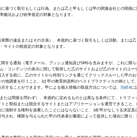
約に基づく取引もしくは行為、または乙と甲もしくは甲の関連会社との関係に
準拠法および紛争規定の対象となります。
の実際の違反またはその主張）、本規約に基づく取引もしくは活動、または乙
・サイトの税規定の対象となります。
に関する通知（電子メール、プッシュ通知及びSMSを含みますが、これに限
ログラム・コンテンツの表示に関して取得した乙のサイトおよび乙のサイトのユ
入する前に、乙のサイトから特別リンクを通じてクリックスルーした甲のお客様
の他調査を行うこと、 (c) 甲の教育的資料のベストプラクティスの例とし
表示することができます。甲による個人情報の取扱方法については、
別紙4
に
直接または間接を問わず）、本規約に定めるものとは異なる条件にて、トラフィッ
トと類似または競合するサイトまたはアプリケーションを運営できること、(
に強制する権利を放棄したことにはならないこと、 (d) 甲がなしうる決定
付与され、権限を与えられた甲の代表者が書面によって提供した場合に限り、