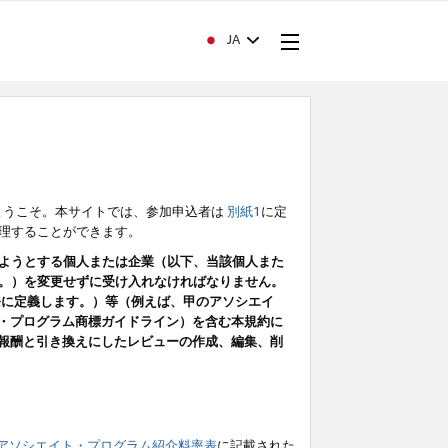
JA
ようこそ。本サイトでは、参加申込者は
別紙1
に定
理することができます。
ようとする個人または企業（以下、当該個人また
。）を変更せずに受け入れなければなりません。
条に定義します。）等（例えば、甲のアソシエイ
ト・プログラム商標ガイドライン）を含む本規約に
ン（報酬と引き換えにしたレビューの作成、編集、削
アソシエイト・プログラム紹介料率表
に記載された