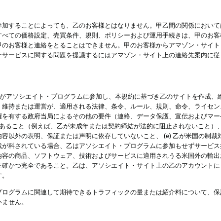
参加することによっても、乙のお客様とはなりません。甲乙間の関係において
すべての価格設定、売買条件、規則、ポリシーおよび運用手続きは、甲のお客
甲のお客様と連絡をとることはできません。甲のお客様からアマゾン・サイト
ーサービスに関する問題を提議するにはアマゾン・サイト上の連絡先案内に従
 乙がアソシエイト・プログラムに参加し、本規約に基づき乙のサイトを作成、維
、維持または運営が、適用される法律、条令、ルール、規則、命令、ライセン
権を有する政府当局によるその他の要件（連絡、データ保護、宣伝およびマー
力があること（例えば、乙が未成年または契約締結が法的に阻止されないこと）、 
容以外の表明、保証または声明に依存していないこと、 (e) 乙が米国の制
が科されている場合、乙はアソシエイト・プログラムに参加もせずサービス提供
容の商品、ソフトウェア、技術およびサービスに適用されうる米国外の輸出およ
正確かつ完全であること。乙は、アソシエイト・サイト上の乙のアカウントに
す。
プログラムに関連して期待できるトラフィックの量または紹介料について、保
いません。