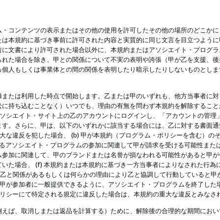
・コンテンツの表示またはその他の使用を許可したその他の場所のどこかに、
たは本規約に基づき事前に許可された内容と実質的に同じ文言を目立つように
前に文書により許可された場合以外に、本規約またはアソシエイト・プログラ
られた場合を除き、甲との関係について不実の表明や誇張（甲が乙を支援、後
る個人もしくは事業体との間の関係を表明したり暗示したりしないものとしま
録または利用した時点で開始します。乙または甲のいずれも、他方当事者に対
訟に持ち込むことなく）いつでも、理由の有無を問わず本規約を解除すること
アソシエイト・サイト上の乙のアカウントにログインし、「アカウントの管理
ます。さらに、甲は、以下のいずれかに該当する場合には、乙に対する書面通
の重大な違反を犯した場合、 (b) 甲が本規約（プログラム・ポリシーを含む）
によるアソシエイト・プログラムの参加に関連して甲が請求を受ける可能性または
参加に関連して、甲のブランドまたは名誉が損なわれる可能性があると甲が信じ
いた場合、 (f) 本規約または本規約に基づき一方当事者によりなされた行
または乙と関係があるもしくは何らかの理由により乙と協調して行動していると
) 甲が参加者に一般提供できるように、アソシエイト・プログラムを終了した
ポリシーにて特定される規定に違反した場合は、本規約の重大な違反とみなさ
例えば、取消しまたは返品を計算する）ために、解除後の合理的な期間におい