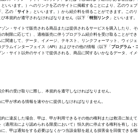
」といいます。）へのリンクを乙のサイトに掲載することにより、乙のウェブ
下、乙の「
サイト
」といいます。）から紹介料を得ることができます。このリ
よび本規約が遵守されなければなりません（以下「
特別リンク
」といいます。
マゾン・サイトで販売される商品または提供されるサービスを購入したり、そ
表の制限に応じて）、適格販売に伴うプログラム紹介料を受け取ることができ
ムに関連して、データ、イメージ、テキスト、リンクフォーマット、ウィジェ
グラムインターフェイス（API）およびその他の情報（以下「
プログラム・
ゾン・サイト以外のサイトで提供される、商品に関するいかなるデータ、イメ
紹介料の受け取りに際し、本規約を遵守しなければなりません。
めに甲が求める情報を速やかに提供しなければなりません。
規約に違反した場合、甲は、甲が利用できるその他の権利または救済に加えて
を（適用法により認められる限度において）恒久的に停止する権利を有し（お
めに、甲は通知をする必要はなくかつ当該金額を超える損害金を回復できる権