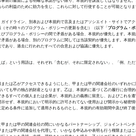
る事前の書面による明確な承諾がない限り、本規約を譲渡してはなりません。
れらの利益のために効力を生じ、これらに対して行使することが可能となりま
、ガイドライン、別表および本規約で言及またはアソシエイト・サイトでアク
版（その時々のプログラム・ポリシーの更新を含む）（以下「
プログラム・ポ
よびプログラム・ポリシーの間で矛盾がある場合、本規約が優先します。本規
で矛盾がある場合、別のプログラムに関しては当該契約が優先します。本規約
意であり、過去に行われたすべての合意および協議に優先します。
えば」という用語は、それぞれ「含むが、それに限定されない」、「例、ただ
供または乙がアクセスできるようにした、甲または甲の関連会社のいずれかに
おいても甲の独占的財産となります。乙は、本規約に基づく乙の履行に合理的
できるすべての個人または企業が、本規約上の義務に留意し、およびこれを遵
開示せず、本規約において明示的に許可されてない使用および開示から秘密情
に定める条件に追加して適用されるものとし、本規約の有効期間中及び終了後
と甲または甲の関連会社の間にいかなるパートナーシップ、ジョイントベンチ
甲または甲の関連会社を代理して、いかなる申込みや表明も行う権限またはこ