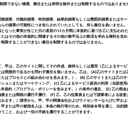
は制限できない補償、責任または表明を除外または制限するものではありませ
間接損害、付随的損害、特別損害、結果的損害もしくは懲罰的損害またはサー
れらの損害の可能性につき知らされていたとしても、何ら責任を負いません。
因となった事実が生じた日の直前の12カ月間に本規約に基づき乙に支払われ
またはその他の本規約に関連するその他の衡平法上の救済を求める権利を含め
き制限することができない責任を制限するものではありません。
て、甲は、乙のサイトに関してその作成、維持もしくは運用（乙によるサービ
は間接的であるかを問わず責任を負いません。乙は、 (A)乙のサイトまた
たはプロセスとの組み合わせを含みます。）、 (B) 乙のサイトまたは乙の
ションまたはマーケティング、 (C) 乙によるサービス提供の利用（当該使
よる本規約（プログラム・ポリシーを含みます。）の条件の違反、 (E) 乙の
務または関税の履行不履行、 (F) 乙、乙の従業員または下請業者による故
含みます。）請求から、甲、甲の関連会社およびライセンサーならびに甲およ
。甲または甲の被指名人は、本条の執行等のため、特別命令等を通じ、法的請
行うこと、および一切の手続を履行することができます。