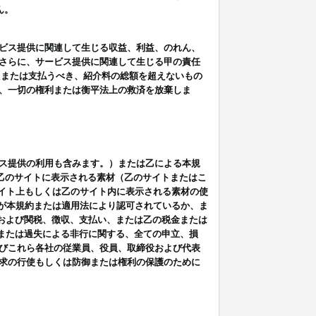
ん。
ビス提供に関連して生じる収益、利益、のれん、
さらに、サービス提供に関連して生じる甲の責任
たまたは支払うべき、紹介料の総額を超えないもの
、一切の権利または衡平法上の救済を放棄しま
ス提供の利用も含みます。）または乙による本規
は乙のサイトに表示される素材（乙のサイトまたはこ
サイト上もしくは乙のサイト内に表示される素材の使
用が本規約または適用法により認可されているか、ま
税金および関税、徴収、支払い、または乙の税金または
意または過失による非行に関する、全ての申立、損
びこれら各社の従業員、役員、取締役および代表
求の行使もしくは防御または権利の保護のために