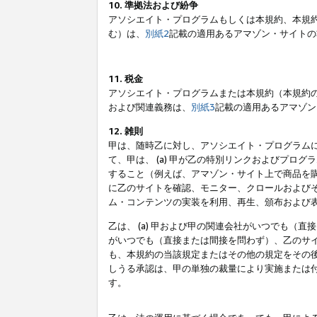
10. 準拠法および紛争
アソシエイト・プログラムもしくは本規約、本規
む）は、
別紙2
記載の適用あるアマゾン・サイトの
11. 税金
アソシエイト・プログラムまたは本規約（本規約
および関連義務は、
別紙3
記載の適用あるアマゾン
12. 雑則
甲は、随時乙に対し、アソシエイト・プログラム
て、甲は、 (a) 甲が乙の特別リンクおよびプ
すること（例えば、アマゾン・サイト上で商品を購
に乙のサイトを確認、モニター、クロールおよびそ
ム・コンテンツの実装を利用、再生、頒布および
乙は、 (a) 甲および甲の関連会社がいつでも（
がいつでも（直接または間接を問わず）、乙のサイ
も、本規約の当該規定またはその他の規定をその後
しうる承認は、甲の単独の裁量により実施または
す。