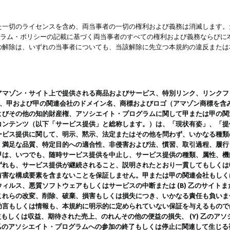
一切のライセンスを含め、両当事者の一切の権利および義務は消滅します。た
ログラム・ポリシーの記載に基づく両当事者のすべての権利および義務ならび
の解除は、いずれの当事者についても、当該解除に先立つ本規約の違反または
ン・サイト上で提供される商品およびサービス、特別リンク、リンクフォーマット、
ツ、甲および甲の関連会社のドメイン名、商標およびロゴ（アマゾン商標を含
よびその他の知的財産権、アソシエイト・プログラムに関して甲または甲の関
コンテンツ（以下「サービス提供」と総称します。）は、「現状有姿」、「提
ービス提供に関して、明示、黙示、法定またはその他を問わず、いかなる種類
、満足な品質、特定目的への適合性、非侵害および法、慣習、取引過程、履行
甲は、いつでも、随時サービス提供を中止し、サービス提供の種類、属性、機
ずれも、サービス提供が継続されること、説明されたとおり一貫してもしくは
害な構成要素を含まないことを保証しません。甲または甲の関連会社もしくはラ
ィルス、悪質ソフトウェアもしくはサービスの中断または (B) 乙のサイト
これらの改変、削除、破棄、損害もしくは損失につき、いかなる責任も負いま
助言もしくは情報も、本規約に明示的に定められていない保証を与えるもので
利益もしくは収益、期待された売上、のれんその他の便益の損失、 (Y) 乙の
) 乙のアソシエイト・プログラムへの参加の終了もしくは停止に関連して生じ