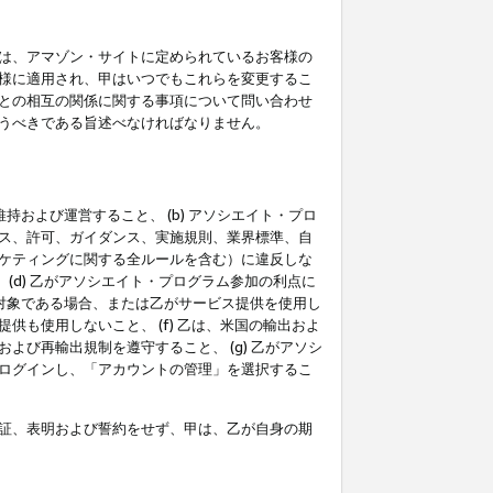
は、アマゾン・サイトに定められているお客様の
様に適用され、甲はいつでもこれらを変更するこ
との相互の関係に関する事項について問い合わせ
うべきである旨述べなければなりません。
持および運営すること、 (b) アソシエイト・プロ
ス、許可、ガイダンス、実施規則、業界標準、自
ケティングに関する全ルールを含む）に違反しな
(d) 乙がアソシエイト・プログラム参加の利点に
裁対象である場合、または乙がサービス提供を使用し
も使用しないこと、 (f) 乙は、米国の輸出およ
び再輸出規制を遵守すること、 (g) 乙がアソシ
ログインし、「アカウントの管理」を選択するこ
証、表明および誓約をせず、甲は、乙が自身の期