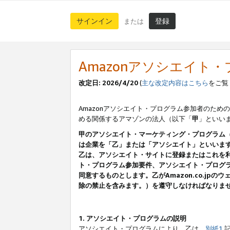
サインイン
登録
または
Amazonアソシエイト
改定日: 2026/4/20
(
主な改定内容はこちら
をご覧
Amazonアソシエイト・プログラム参加者のための
める関係するアマゾンの法人（以下「
甲
」といい
甲のアソシエイト・マーケティング・プログラム
は企業を「乙」または「アソシエイト」といいま
乙は、アソシエイト・サイトに登録またはこれを
ト・プログラム参加要件、アソシエイト・プログラ
同意するものとします。乙がAmazon.co.j
除の禁止を含みます。）を遵守しなければなりま
1. アソシエイト・プログラムの説明
アソシエイト・プログラムにより、乙は、
別紙1
記