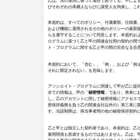
乙は、法の運用に基づく場合であっても、甲によ
びそれぞれの承継人ならびに譲受人を拘束し、こ
本規約は、すべてのポリシー、付属書類、仕様書
および機能に適用されるその他のポリシーの最新
らを遵守することについて同意します。本規約お
ログラムに基づく乙と甲の関連会社間の契約の間
ト・プログラムに関する乙と甲の間の完全なる合
本規約において、「含む」、「例」、および「例
それに限定されない」を意味します。
アソシエイト・プログラムに関連して甲が乙に提
全ての情報は、甲の「
秘密情報
」であり、将来に
し、乙のアカウントに関して秘密情報にアクセス
密保持義務を負う乙の関連会社以外の）第三者に
す。当該制限は、両当事者間の他の秘密保持契約
乙と甲とは独立した契約者であり、本規約は、乙
雇用関係も形成するものではありません。乙は、