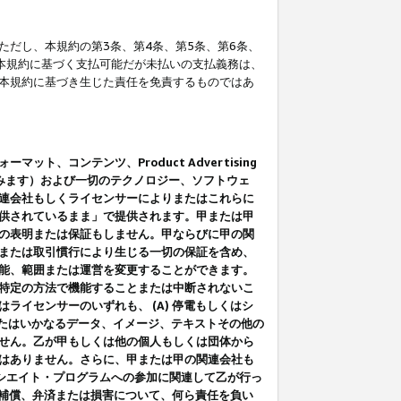
だし、本規約の第3条、第4条、第5条、第6条、
に本規約に基づく支払可能だが未払いの支払義務は、
本規約に基づき生じた責任を免責するものではあ
コンテンツ、Product Advertising
みます）および一切のテクノロジー、ソフトウェ
連会社もしくライセンサーによりまたはこれらに
供されているまま」で提供されます。甲または甲
の表明または保証もしません。甲ならびに甲の関
または取引慣行により生じる一切の保証を含め、
能、範囲または運営を変更することができます。
特定の方法で機能することまたは中断されないこ
イセンサーのいずれも、 (A) 停電もしくはシ
またはいかなるデータ、イメージ、テキストその他の
せん。乙が甲もしくは他の個人もしくは団体から
はありません。さらに、甲または甲の関連会社も
アソシエイト・プログラムへの参加に関連して乙が行っ
る補償、弁済または損害について、何ら責任を負い