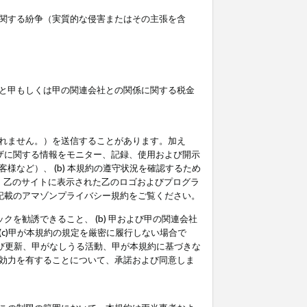
関する紛争（実質的な侵害またはその主張を含
と甲もしくは甲の関連会社との関係に関する税金
られません。）を送信することがあります。加え
ーザに関する情報をモニター、記録、使用および開示
など）、 (b) 本規約の遵守状況を確認するため
て、乙のサイトに表示された乙のロゴおよびプログラ
記載のアマゾンプライバシー規約をご覧ください。
クを勧誘できること、 (b) 甲および甲の関連会社
c)甲が本規約の規定を厳密に履行しない場合で
及び更新、甲がなしうる活動、甲が本規約に基づきな
効力を有することについて、承諾および同意しま