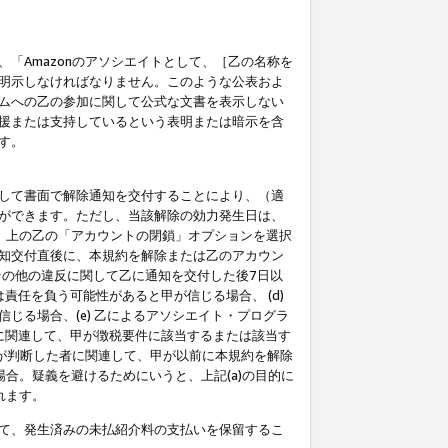
「Amazonのアソシエイトとして、［乙の名称を
明示しなければなりません。このような公表およ
ムへの乙の参加に関して公式な文書を表示しない
援または支持しているという表明または暗示を含
す。
して書面で解除通知を交付することにより、（適
ができます。ただし、当該解除の効力発生日は、
」上の乙の「アカウントの閉鎖」オプションを選択
知交付直後に、本規約を解除または乙のアカウン
のその他の違反に関して乙に通知を交付した後7日以
責任を負う可能性があると甲が信じる場合、 (d)
る場合、(e) 乙によるアソシエイト・プログラ
為に関連して、甲が徴税要件に該当するまたは該当す
甲が判断した者に関連して、甲が以前に本規約を解除
場合。疑義を避けるためにいうと、上記(a)の目的に
れます。
て、発生済みの未払紹介料の支払いを保留するこ