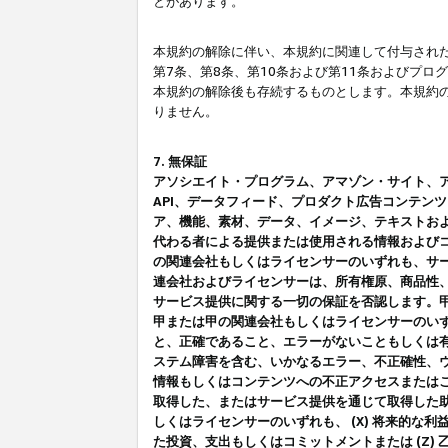
とがあります。
本規約の解除に伴い、本規約に関連して付与された
第7条、第8条、第10条および第11条およびプ
本規約の解除後も存続するものとします。本規約
りません。
7. 無保証
アソシエイト・プログラム、アマゾン・サイト、アマゾ
API、データフィード、プロダクト広告コンテン
ア、機能、素材、データ、イメージ、テキストお
代わる者による提供または使用される情報および
の関連会社もしくはライセンサーのいずれも、サ
連会社およびライセンサーは、所有権原、商品性
サービス提供に関する一切の保証を否認します。
甲または甲の関連会社もしくはライセンサーのい
と、正確であること、エラーがないこともしくは有
ステム障害を含む、いかなるエラー、不正確性、ウ
情報もしくはコンテンツへの不正アクセスまたは
取得した、またはサービス提供を通じて取得した
しくはライセンサーのいずれも、 (X) 将来的な
た投資、支出もしくはコミットメントまたは (Z