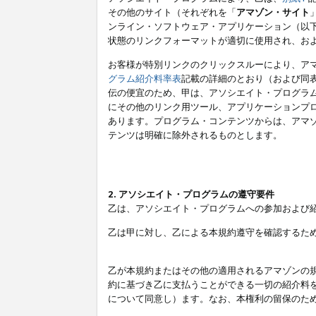
その他のサイト（それぞれを「
アマゾン・サイト
ンライン・ソフトウェア・アプリケーション（以
状態のリンクフォーマットが適切に使用され、お
お客様が特別リンクのクリックスルーにより、ア
グラム紹介料率表
記載の詳細のとおり（および同
伝の便宜のため、甲は、アソシエイト・プログラ
にその他のリンク用ツール、アプリケーションプロ
あります。プログラム・コンテンツからは、アマ
テンツは明確に除外されるものとします。
2. アソシエイト・プログラムの遵守要件
乙は、アソシエイト・プログラムへの参加および
乙は甲に対し、乙による本規約遵守を確認するた
乙が本規約またはその他の適用されるアマゾンの
約に基づき乙に支払うことができる一切の紹介料
について同意し）ます。なお、本権利の留保のた