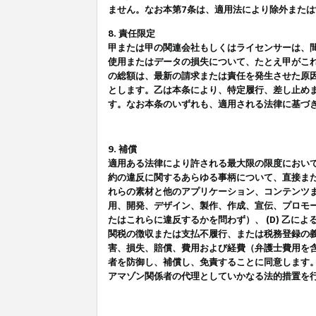
ません。なお本第7条は、適用法により除外また
8. 責任限定
甲または甲の関連会社もしくはライセンサーは、
使用またはデータの損失について、たとえ甲がこ
の総額は、最新の請求または責任を発生させた原
とします。乙は本条により、特定履行、差し止め
す。なお本条のいずれも、適用される法律に基づ
9. 補償
適用ある法律により許される最大限の限度におい
約の違反に関するあらゆる事柄について、直接また
れらの素材と他のアプリケーション、コンテンツま
用、開発、デザイン、製作、作成、宣伝、プロモー
たはこれらに違反するかを問わず）、 (D) 乙に
関税の徴収または支払不履行、または税務登録の義
害、損失、賠償、費用および経費（弁護士費用を
者を防御し、補償し、免責することに同意します
アマゾン関係者の代理としていかなる法的措置を