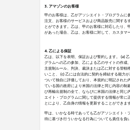
3. アマゾンのお客様
甲のお客様は、乙がアソシエイト・プログラムに
注文、お客様のサービスおよび商品販売に関する
とができます。乙は、甲のお客様に対応したり、
があった場合、乙は、お客様に対して、カスタマ
4. 乙による保証
乙は、以下を表明、保証および誓約します。 (a)
グラムへの乙の参加、乙による乙のサイトの作成
主規制ルール、判決、裁決または乙に対する管轄
いこと、 (c) 乙には合法的に契約を締結する能
ついて独自に評価しており、本規約に明記された内
ている国の政府により米国の法律と同じ内容の制裁
び再輸出規制の全て、ならびに米国の法律と同じ内
エイト・プログラムに関して提供する情報が常に
とにより、乙自身の情報を更新することができま
甲は、いかなる時であっても乙がアソシエイト・
待に基づき行ういかなる行為についても責任を負