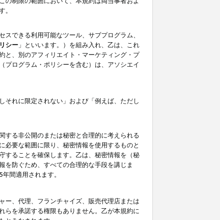
この制限の範囲において、本規約は両当事者およ
す。
セスできる利用可能なツール、サブプログラム、
リシー
」といいます。）を組み入れ、乙は、これ
約と、別のアフィリエイト・マーケティング・プ
（プログラム・ポリシーを含む）は、アソシエイ
しそれに限定されない」および「例えば、ただし
関する非公開のまたは秘密と合理的に考えられる
に必要な範囲に限り、秘密情報を使用するものと
守することを確保します。乙は、秘密情報を（秘
報を防ぐため、すべての合理的な手段を講じま
5年間適用されます。
ャー、代理、フランチャイズ、販売代理店または
れらを承諾する権限もありません。乙が本規約に