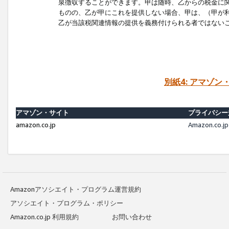
泉徴収することができます。甲は随時、乙からの税金に
ものの、乙が甲にこれを提供しない場合、甲は、（甲が
乙が当該税関連情報の提供を義務付けられる者ではない
別紙4: アマゾ
アマゾン・サイト
プライバシー
amazon.co.jp
Amazon.c
Amazonアソシエイト・プログラム運営規約
アソシエイト・プログラム・ポリシー
Amazon.co.jp 利用規約
お問い合わせ