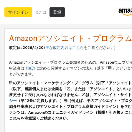
サインイン
登録
または
Amazonアソシエイト・プログラ
改定日: 2026/4/20
(
主な改定内容はこちら
をご覧ください。)
Amazonアソシエイト・プログラム参加者のための、Amazonウェブサ
申込者は
別紙1
に定める関係するアマゾンの法人（以下「
甲
」といいま
とができます。
甲のアソシエイト・マーケティング・プログラム（以下「アソシエイト
（以下、当該個人または企業を「乙」または「アソシエイト」といいま
変更せずに受け入れなければなりません。乙は、アソシエイト・サイト
シー
（第12条に定義します。）等（例えば、甲のアソシエイト・プロ
紹介料率表およびアソシエイト・プログラム商標ガイドライン）を含む本規
テンツは、Amazonのコミュニティガイドライン（報酬と引き換え
これらを注意深くご精読ください。