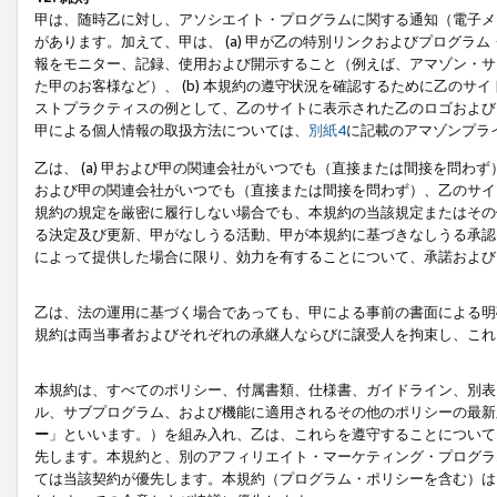
甲は、随時乙に対し、アソシエイト・プログラムに関する通知（電子メ
があります。加えて、甲は、 (a) 甲が乙の特別リンクおよびプログ
報をモニター、記録、使用および開示すること（例えば、アマゾン・サ
た甲のお客様など）、 (b) 本規約の遵守状況を確認するために乙のサイ
ストプラクティスの例として、乙のサイトに表示された乙のロゴおよび
甲による個人情報の取扱方法については、
別紙4
に記載のアマゾンプラ
乙は、 (a) 甲および甲の関連会社がいつでも（直接または間接を問わず
および甲の関連会社がいつでも（直接または間接を問わず）、乙のサイ
規約の規定を厳密に履行しない場合でも、本規約の当該規定またはその他
る決定及び更新、甲がなしうる活動、甲が本規約に基づきなしうる承認
によって提供した場合に限り、効力を有することについて、承諾および
乙は、法の運用に基づく場合であっても、甲による事前の書面による明
規約は両当事者およびそれぞれの承継人ならびに譲受人を拘束し、これ
本規約は、すべてのポリシー、付属書類、仕様書、ガイドライン、別表
ル、サブプログラム、および機能に適用されるその他のポリシーの最新
ー
」といいます。）を組み入れ、乙は、これらを遵守することについて
先します。本規約と、別のアフィリエイト・マーケティング・プログラ
ては当該契約が優先します。本規約（プログラム・ポリシーを含む）は