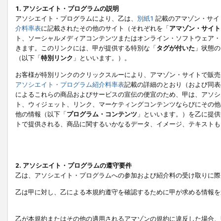
1. アソシエイト・プログラムの説明
アソシエイト・プログラムにより、乙は、
別紙1
記載のアマゾン・サイ
介料率表
に記載されたその他のサイト（それぞれを「
アマゾン・サイト
ト、ソーシャルメディアコンテンツまたはオンライン・ソフトウェア・
きます。このリンクには、甲が提供する特別な「
タグが付いた
」状態の
（以下「
特別リンク
」といいます。）。
お客様が特別リンクのクリックスルーにより、アマゾン・サイトで販売
アソシエイト・プログラム紹介料率表
記載の詳細のとおり（および同表
によるこれらの商品およびサービスの宣伝の便宜のため、甲は、アソシ
ト、ウィジェット、リンク、マーケティングコンテンツならびにその他
他の情報（以下「
プログラム・コンテンツ
」といいます。）を乙に提供
トで提供される、商品に関するいかなるデータ、イメージ、テキストも
2. アソシエイト・プログラムの遵守要件
乙は、アソシエイト・プログラムへの参加および紹介料の受け取りに際
乙は甲に対し、乙による本規約遵守を確認するために甲が求める情報を
乙が本規約またはその他の適用されるアマゾンの規約に違反した場合、