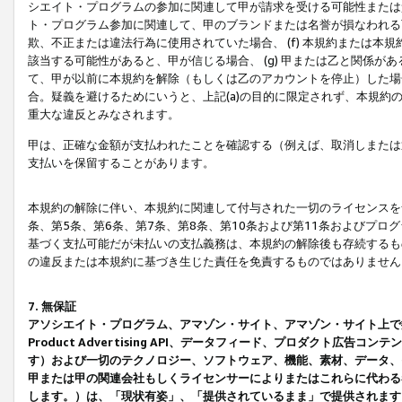
シエイト・プログラムの参加に関連して甲が請求を受ける可能性または責
ト・プログラム参加に関連して、甲のブランドまたは名誉が損なわれる可
欺、不正または違法行為に使用されていた場合、 (f) 本規約または
該当する可能性があると、甲が信じる場合、 (g) 甲または乙と関係
て、甲が以前に本規約を解除（もしくは乙のアカウントを停止）した場合
合。疑義を避けるためにいうと、上記(a)の目的に限定されず、本規約
重大な違反とみなされます。
甲は、正確な金額が支払われたことを確認する（例えば、取消しまたは
支払いを保留することがあります。
本規約の解除に伴い、本規約に関連して付与された一切のライセンスを
条、第5条、第6条、第7条、第8条、第10条および第11条およびプ
基づく支払可能だが未払いの支払義務は、本規約の解除後も存続するも
の違反または本規約に基づき生じた責任を免責するものではありません
7. 無保証
アソシエイト・プログラム、アマゾン・サイト、アマゾン・サイト上で
Product Advertising API、データフィード、プロダクト
す）および一切のテクノロジー、ソフトウェア、機能、素材、データ、
甲または甲の関連会社もしくライセンサーによりまたはこれらに代わる
します。）は、「現状有姿」、「提供されているまま」で提供されます