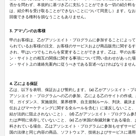
否かを問わず、本規約に基づき乙に支払うことができる一切の紹介料を
は、紹介料を受け取ることができないことについて同意し）ます。なお
回復できる権利を損なうこともありません。
3. アマゾンのお客様
甲のお客様は、乙がアソシエイト・プログラムに参加することによって
られているお客様の注文、お客様のサービスおよび商品販売に関するす
され、甲はいつでもこれらを変更することができます。乙は、甲のお客
ン・サイトとの相互の関係に関する事項について問い合わせがあった場
ン・サイト上の連絡先案内に従うべきである旨述べなければなりません
4. 乙による保証
乙は、以下を表明、保証および誓約します。 (a) 乙がアソシエイト・
アソシエイト・プログラムへの乙の参加、乙による乙のサイトの作成、
可、ガイダンス、実施規則、業界標準、自主規制ルール、判決、裁決ま
伝およびマーケティングに関する全ルールを含む）に違反しないこと、 
結が法的に阻止されないこと）、 (d) 乙がアソシエイト・プログラ
たは声明に依存していないこと、 (e) 乙が米国の制裁対象である場
科されている場合、乙はアソシエイト・プログラムに参加もせずサービス
国の法律と同じ内容の商品、ソフトウェア、技術およびサービスに適用さ