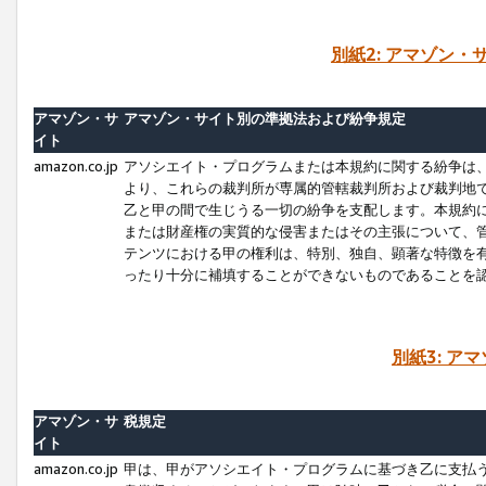
別紙2: アマゾン
アマゾン・サ
アマゾン・サイト別の準拠法および紛争規定
イト
amazon.co.jp
アソシエイト・プログラムまたは本規約に関する紛争は
より、これらの裁判所が専属的管轄裁判所および裁判地
乙と甲の間で生じうる一切の紛争を支配します。本規約
または財産権の実質的な侵害またはその主張について、
テンツにおける甲の権利は、特別、独自、顕著な特徴を
ったり十分に補填することができないものであることを
別紙3: ア
アマゾン・サ
税規定
イト
amazon.co.jp
甲は、甲がアソシエイト・プログラムに基づき乙に支払