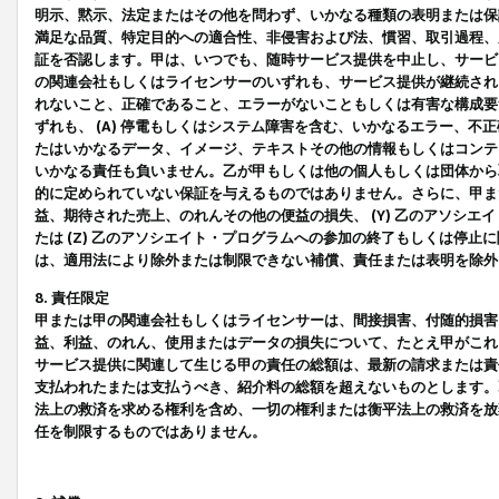
明示、黙示、法定またはその他を問わず、いかなる種類の表明または保
満足な品質、特定目的への適合性、非侵害および法、慣習、取引過程、
証を否認します。甲は、いつでも、随時サービス提供を中止し、サービ
の関連会社もしくはライセンサーのいずれも、サービス提供が継続され
れないこと、正確であること、エラーがないこともしくは有害な構成要
ずれも、 (A) 停電もしくはシステム障害を含む、いかなるエラー、不
たはいかなるデータ、イメージ、テキストその他の情報もしくはコンテ
いかなる責任も負いません。乙が甲もしくは他の個人もしくは団体から
的に定められていない保証を与えるものではありません。さらに、甲また
益、期待された売上、のれんその他の便益の損失、 (Y) 乙のアソシ
たは (Z) 乙のアソシエイト・プログラムへの参加の終了もしくは停
は、適用法により除外または制限できない補償、責任または表明を除外
8. 責任限定
甲または甲の関連会社もしくはライセンサーは、間接損害、付随的損害
益、利益、のれん、使用またはデータの損失について、たとえ甲がこれ
サービス提供に関連して生じる甲の責任の総額は、最新の請求または責
支払われたまたは支払うべき、紹介料の総額を超えないものとします。
法上の救済を求める権利を含め、一切の権利または衡平法上の救済を放
任を制限するものではありません。