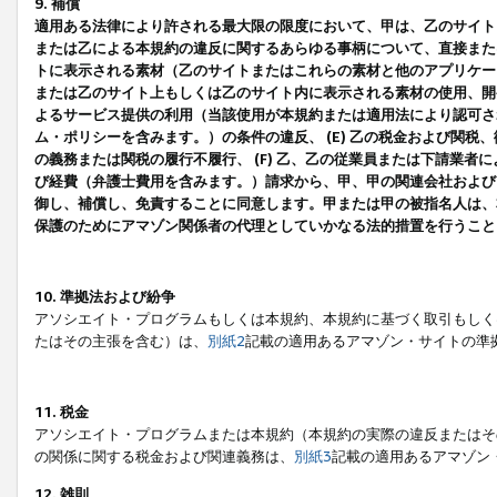
9. 補償
適用ある法律により許される最大限の限度において、甲は、乙のサイト
または乙による本規約の違反に関するあらゆる事柄について、直接または
トに表示される素材（乙のサイトまたはこれらの素材と他のアプリケーシ
または乙のサイト上もしくは乙のサイト内に表示される素材の使用、開発
よるサービス提供の利用（当該使用が本規約または適用法により認可され
ム・ポリシーを含みます。）の条件の違反、 (E) 乙の税金および関
の義務または関税の履行不履行、 (F) 乙、乙の従業員または下請業
び経費（弁護士費用を含みます。）請求から、甲、甲の関連会社および
御し、補償し、免責することに同意します。甲または甲の被指名人は、
保護のためにアマゾン関係者の代理としていかなる法的措置を行うこと
10. 準拠法および紛争
アソシエイト・プログラムもしくは本規約、本規約に基づく取引もしく
たはその主張を含む）は、
別紙2
記載の適用あるアマゾン・サイトの準
11. 税金
アソシエイト・プログラムまたは本規約（本規約の実際の違反またはそ
の関係に関する税金および関連義務は、
別紙3
記載の適用あるアマゾン
12. 雑則