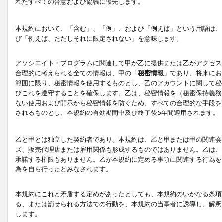
れたすべての合意および協議に優先します。
本規約において、「含む」、「例」、および「例えば」という用語は、
び「例えば、ただしそれに限定されない」を意味します。
アソシエイト・プログラムに関連して甲が乙に提供または乙がアクセス
合理的に考えられる全ての情報は、甲の「
秘密情報
」であり、将来にお
範囲に限り、秘密情報を使用するものとし、乙のアカウントに関して秘
びこれを遵守することを確保します。乙は、秘密情報を（秘密保持義務
ない使用および開示から秘密情報を防ぐため、すべての合理的な手段を
されるものとし、本規約の有効期間中及び終了後5年間適用されます。
乙と甲とは独立した契約者であり、本規約は、乙と甲または甲の関連会
ズ、販売代理店または雇用関係も形成するものではありません。乙は、
承諾する権限もありません。乙が本規約に定める事項に関連する行為を
為を自ら行ったとみなされます。
本規約にこれと矛盾する定めがあったとしても、本規約のいかなる条項
る、または罰せられる方法での行動を、本規約の当事者に誘導し、解釈
します。