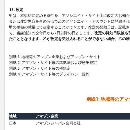
13. 改定
甲は、本規約に定める条件を、アソシエイト・サイト上に改定のお知ら
または改定内容をその時点で乙のアソシエイト・アカウントに登録され
甲の単独の裁量にて改定することができます。改定の発効日は、記載さ
て、当該通知の交付日から7日以降の日とします。
改定の発効日以後も
たこととなります。乙が改定を受け入れることができない場合、乙の唯
別紙 1: 地域毎のアマゾン企業およびアマゾン・サイト
別紙 2: アマゾン・サイト毎の準拠法および紛争規定
別紙 3: アマゾン・サイト毎の税規定
別紙 4: アマゾン・サイト毎のプライバシー規約
別紙1: 地域毎のア
地域
アマゾン企業
日本
アマゾンジャパン合同会社