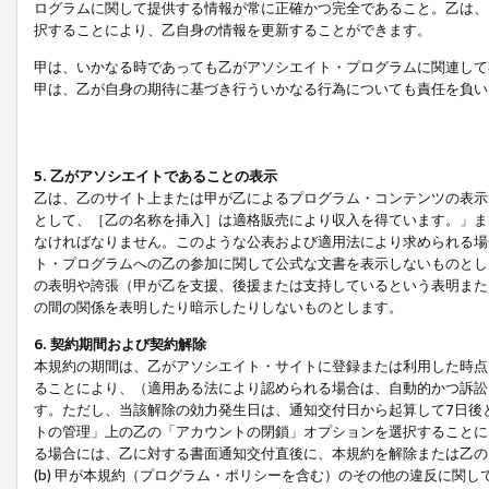
ログラムに関して提供する情報が常に正確かつ完全であること。乙は、
択することにより、乙自身の情報を更新することができます。
甲は、いかなる時であっても乙がアソシエイト・プログラムに関連して
甲は、乙が自身の期待に基づき行ういかなる行為についても責任を負い
5. 乙がアソシエイトであることの表示
乙は、乙のサイト上または甲が乙によるプログラム・コンテンツの表示ま
として、［乙の名称を挿入］は適格販売により収入を得ています。」ま
なければなりません。このような公表および適用法により求められる場
ト・プログラムへの乙の参加に関して公式な文書を表示しないものとし
の表明や誇張（甲が乙を支援、後援または支持しているという表明また
の間の関係を表明したり暗示したりしないものとします。
6. 契約期間および契約解除
本規約の期間は、乙がアソシエイト・サイトに登録または利用した時点
ることにより、（適用ある法により認められる場合は、自動的かつ訴訟
す。ただし、当該解除の効力発生日は、通知交付日から起算して7日後
トの管理」上の乙の「アカウントの閉鎖」オプションを選択することに
る場合には、乙に対する書面通知交付直後に、本規約を解除または乙のア
(b) 甲が本規約（プログラム・ポリシーを含む）のその他の違反に関し