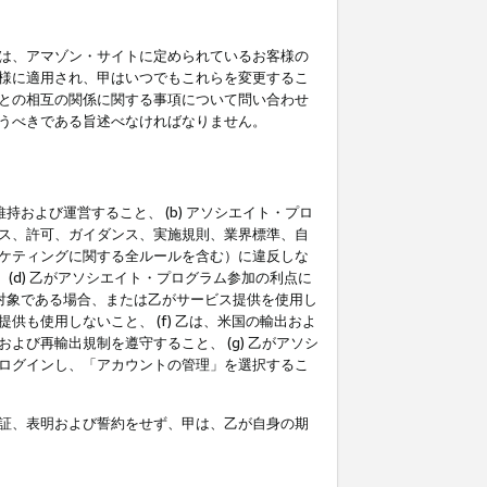
は、アマゾン・サイトに定められているお客様の
様に適用され、甲はいつでもこれらを変更するこ
との相互の関係に関する事項について問い合わせ
うべきである旨述べなければなりません。
持および運営すること、 (b) アソシエイト・プロ
ス、許可、ガイダンス、実施規則、業界標準、自
ケティングに関する全ルールを含む）に違反しな
(d) 乙がアソシエイト・プログラム参加の利点に
裁対象である場合、または乙がサービス提供を使用し
も使用しないこと、 (f) 乙は、米国の輸出およ
び再輸出規制を遵守すること、 (g) 乙がアソシ
ログインし、「アカウントの管理」を選択するこ
証、表明および誓約をせず、甲は、乙が自身の期