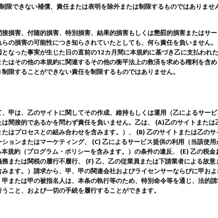
は制限できない補償、責任または表明を除外または制限するものではありませ
間接損害、付随的損害、特別損害、結果的損害もしくは懲罰的損害またはサー
れらの損害の可能性につき知らされていたとしても、何ら責任を負いません。
因となった事実が生じた日の直前の12カ月間に本規約に基づき乙に支払われ
またはその他の本規約に関連するその他の衡平法上の救済を求める権利を含め
き制限することができない責任を制限するものではありません。
て、甲は、乙のサイトに関してその作成、維持もしくは運用（乙によるサービ
は間接的であるかを問わず責任を負いません。乙は、 (A)乙のサイトまた
たはプロセスとの組み合わせを含みます。）、 (B) 乙のサイトまたは乙の
ションまたはマーケティング、 (C) 乙によるサービス提供の利用（当該使
よる本規約（プログラム・ポリシーを含みます。）の条件の違反、 (E) 乙の
務または関税の履行不履行、 (F) 乙、乙の従業員または下請業者による故
含みます。）請求から、甲、甲の関連会社およびライセンサーならびに甲およ
。甲または甲の被指名人は、本条の執行等のため、特別命令等を通じ、法的請
行うこと、および一切の手続を履行することができます。