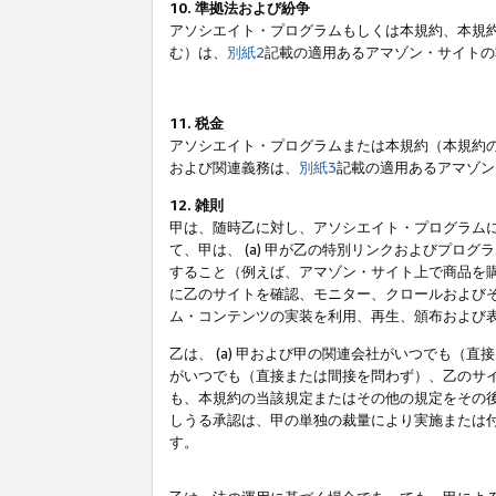
10. 準拠法および紛争
アソシエイト・プログラムもしくは本規約、本規
む）は、
別紙2
記載の適用あるアマゾン・サイトの
11. 税金
アソシエイト・プログラムまたは本規約（本規約
および関連義務は、
別紙3
記載の適用あるアマゾン
12. 雑則
甲は、随時乙に対し、アソシエイト・プログラム
て、甲は、 (a) 甲が乙の特別リンクおよびプ
すること（例えば、アマゾン・サイト上で商品を購
に乙のサイトを確認、モニター、クロールおよびそ
ム・コンテンツの実装を利用、再生、頒布および
乙は、 (a) 甲および甲の関連会社がいつでも（
がいつでも（直接または間接を問わず）、乙のサイ
も、本規約の当該規定またはその他の規定をその後
しうる承認は、甲の単独の裁量により実施または
す。