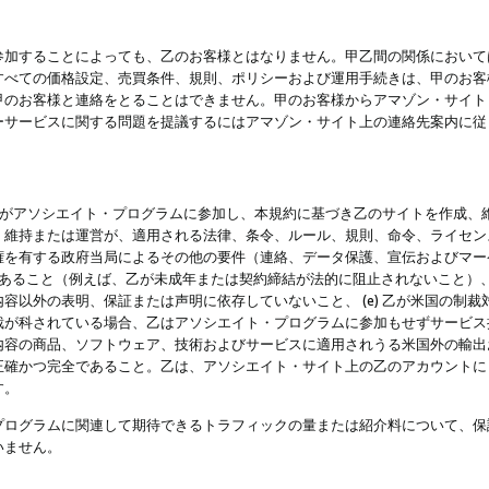
参加することによっても、乙のお客様とはなりません。甲乙間の関係において
すべての価格設定、売買条件、規則、ポリシーおよび運用手続きは、甲のお客
甲のお客様と連絡をとることはできません。甲のお客様からアマゾン・サイト
ーサービスに関する問題を提議するにはアマゾン・サイト上の連絡先案内に従
 乙がアソシエイト・プログラムに参加し、本規約に基づき乙のサイトを作成、維
、維持または運営が、適用される法律、条令、ルール、規則、命令、ライセン
権を有する政府当局によるその他の要件（連絡、データ保護、宣伝およびマー
力があること（例えば、乙が未成年または契約締結が法的に阻止されないこと）、 
容以外の表明、保証または声明に依存していないこと、 (e) 乙が米国の制
が科されている場合、乙はアソシエイト・プログラムに参加もせずサービス提供
容の商品、ソフトウェア、技術およびサービスに適用されうる米国外の輸出およ
正確かつ完全であること。乙は、アソシエイト・サイト上の乙のアカウントに
す。
プログラムに関連して期待できるトラフィックの量または紹介料について、保
いません。