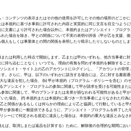
・コンテンツの表示またはその他の使用を許可したその他の場所のどこかに、
たは本規約に基づき事前に許可された内容と実質的に同じ文言を目立つように
前に文書により許可された場合以外に、本規約またはアソシエイト・プログラ
られた場合を除き、甲との関係について不実の表明や誇張（甲が乙を支援、後
る個人もしくは事業体との間の関係を表明したり暗示したりしないものとしま
録または利用した時点で開始します。乙または甲のいずれも、他方当事者に対
訟に持ち込むことなく）いつでも、理由の有無を問わず本規約を解除すること
アソシエイト・サイト上の乙のアカウントにログインし、「アカウントの管理
ます。さらに、甲は、以下のいずれかに該当する場合には、乙に対する書面通
の重大な違反を犯した場合、 (b) 甲が本規約（プログラム・ポリシーを含む）
によるアソシエイト・プログラムの参加に関連して甲が請求を受ける可能性または
参加に関連して、甲のブランドまたは名誉が損なわれる可能性があると甲が信じ
いた場合、 (f) 本規約または本規約に基づき一方当事者によりなされた行
または乙と関係があるもしくは何らかの理由により乙と協調して行動していると
) 甲が参加者に一般提供できるように、アソシエイト・プログラムを終了した
ポリシーにて特定される規定に違反した場合は、本規約の重大な違反とみなさ
例えば、取消しまたは返品を計算する）ために、解除後の合理的な期間におい