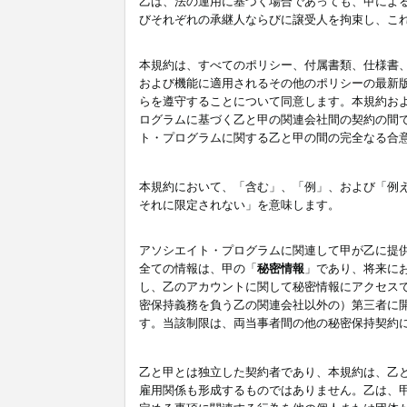
乙は、法の運用に基づく場合であっても、甲によ
びそれぞれの承継人ならびに譲受人を拘束し、こ
本規約は、すべてのポリシー、付属書類、仕様書
および機能に適用されるその他のポリシーの最新
らを遵守することについて同意します。本規約お
ログラムに基づく乙と甲の関連会社間の契約の間
ト・プログラムに関する乙と甲の間の完全なる合
本規約において、「含む」、「例」、および「例
それに限定されない」を意味します。
アソシエイト・プログラムに関連して甲が乙に提
全ての情報は、甲の「
秘密情報
」であり、将来に
し、乙のアカウントに関して秘密情報にアクセス
密保持義務を負う乙の関連会社以外の）第三者に
す。当該制限は、両当事者間の他の秘密保持契約
乙と甲とは独立した契約者であり、本規約は、乙
雇用関係も形成するものではありません。乙は、