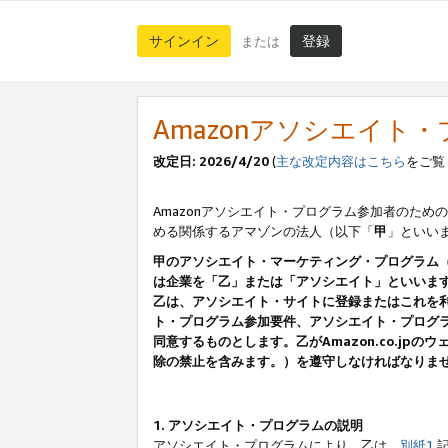
サインイン
登録
または
Amazonアソシエイト
改定日: 2026/4/20
(
主な改定内容はこちら
をご覧
Amazonアソシエイト・プログラム参加者のための
める関係するアマゾンの法人（以下「
甲
」といい
甲のアソシエイト・マーケティング・プログラム
は企業を「乙」または「アソシエイト」といいま
乙は、アソシエイト・サイトに登録またはこれを
ト・プログラム参加要件、アソシエイト・プログラ
同意するものとします。乙がAmazon.co.j
除の禁止を含みます。）を遵守しなければなりま
1. アソシエイト・プログラムの説明
アソシエイト・プログラムにより、乙は、
別紙1
記