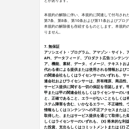
とがあります。
本規約の解除に伴い、本規約に関連して付与された
第7条、第8条、第10条および第11条およびプ
本規約の解除後も存続するものとします。本規約
りません。
7. 無保証
アソシエイト・プログラム、アマゾン・サイト、アマゾ
API、データフィード、プロダクト広告コンテン
ア、機能、素材、データ、イメージ、テキストお
代わる者による提供または使用される情報および
の関連会社もしくはライセンサーのいずれも、サ
連会社およびライセンサーは、所有権原、商品性
サービス提供に関する一切の保証を否認します。
甲または甲の関連会社もしくはライセンサーのい
と、正確であること、エラーがないこともしくは有
ステム障害を含む、いかなるエラー、不正確性、ウ
情報もしくはコンテンツへの不正アクセスまたは
取得した、またはサービス提供を通じて取得した
しくはライセンサーのいずれも、 (X) 将来的な
た投資、支出もしくはコミットメントまたは (Z