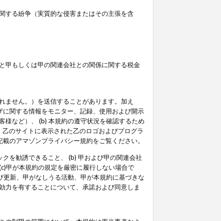
関する紛争（実質的な侵害またはその主張を含
と甲もしくは甲の関連会社との関係に関する税金
られません。）を送信することがあります。加え
ーザに関する情報をモニター、記録、使用および開示
など）、 (b) 本規約の遵守状況を確認するため
て、乙のサイトに表示された乙のロゴおよびプログラ
記載のアマゾンプライバシー規約をご覧ください。
クを勧誘できること、 (b) 甲および甲の関連会社
c)甲が本規約の規定を厳密に履行しない場合で
及び更新、甲がなしうる活動、甲が本規約に基づきな
効力を有することについて、承諾および同意しま