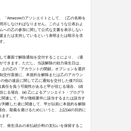
「Amazonのアソシエイトとして、［乙の名称を
明示しなければなりません。このような公表およ
ムへの乙の参加に関して公式な文書を表示しない
援または支持しているという表明または暗示を含
す。
して書面で解除通知を交付することにより、（適
ができます。ただし、当該解除の効力発生日は、
」上の乙の「アカウントの閉鎖」オプションを選択
知交付直後に、本規約を解除または乙のアカウン
のその他の違反に関して乙に通知を交付した後7日以
責任を負う可能性があると甲が信じる場合、 (d)
る場合、(e) 乙によるアソシエイト・プログラ
為に関連して、甲が徴税要件に該当するまたは該当す
甲が判断した者に関連して、甲が以前に本規約を解除
場合。疑義を避けるためにいうと、上記(a)の目的に
れます。
て、発生済みの未払紹介料の支払いを保留するこ