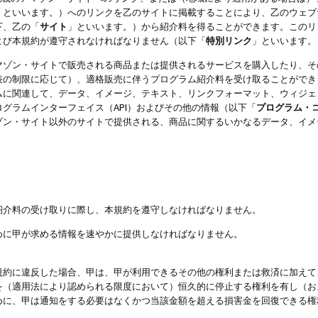
」といいます。）へのリンクを乙のサイトに掲載することにより、乙のウェブ
下、乙の「
サイト
」といいます。）から紹介料を得ることができます。このリ
よび本規約が遵守されなければなりません（以下「
特別リンク
」といいます。
マゾン・サイトで販売される商品または提供されるサービスを購入したり、そ
表の制限に応じて）、適格販売に伴うプログラム紹介料を受け取ることができ
ムに関連して、データ、イメージ、テキスト、リンクフォーマット、ウィジェ
グラムインターフェイス（API）およびその他の情報（以下「
プログラム・
ゾン・サイト以外のサイトで提供される、商品に関するいかなるデータ、イメ
紹介料の受け取りに際し、本規約を遵守しなければなりません。
めに甲が求める情報を速やかに提供しなければなりません。
規約に違反した場合、甲は、甲が利用できるその他の権利または救済に加えて
を（適用法により認められる限度において）恒久的に停止する権利を有し（お
めに、甲は通知をする必要はなくかつ当該金額を超える損害金を回復できる権