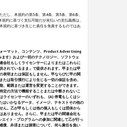
だし、本規約の第3条、第4条、第5条、第6条、
に本規約に基づく支払可能だが未払いの支払義務は、
本規約に基づき生じた責任を免責するものではあ
コンテンツ、Product Advertising
みます）および一切のテクノロジー、ソフトウェ
連会社もしくライセンサーによりまたはこれらに
供されているまま」で提供されます。甲または甲
の表明または保証もしません。甲ならびに甲の関
または取引慣行により生じる一切の保証を含め、
能、範囲または運営を変更することができます。
特定の方法で機能することまたは中断されないこ
イセンサーのいずれも、 (A) 停電もしくはシ
またはいかなるデータ、イメージ、テキストその他の
せん。乙が甲もしくは他の個人もしくは団体から
はありません。さらに、甲または甲の関連会社も
アソシエイト・プログラムへの参加に関連して乙が行っ
る補償、弁済または損害について、何ら責任を負い