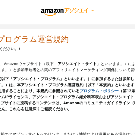
・プログラム運営規約
ください。)
、Amazonウェブサイト（以下「
アソシエイト・サイト
」といいます。）に
ます。）と参加申込者との間のアフィリエイトマーケティング関係について管
（以下「アソシエイト・プログラム」といいます。）に参加するまたは参加し
す。）は、本アソシエイト・プログラム運営規約（以下「本規約」といいます
利用することにより、本規約に参照されている
プログラム・ポリシー
（第12
ムIPライセンス、アソシエイト・プログラム紹介料率表およびアソシエイ
pのウェブサイトに投稿するコンテンツは、Amazonのコミュニティガイドライ
せん。これらを注意深くご精読ください。
載のアマゾン・サイトへのリンク、または（地域により適用がある場合は）