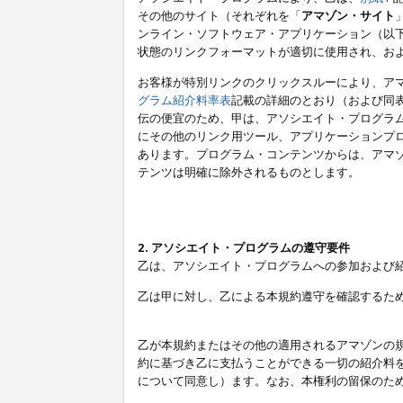
その他のサイト（それぞれを「
アマゾン・サイト
ンライン・ソフトウェア・アプリケーション（以
状態のリンクフォーマットが適切に使用され、お
お客様が特別リンクのクリックスルーにより、ア
グラム紹介料率表
記載の詳細のとおり（および同
伝の便宜のため、甲は、アソシエイト・プログラ
にその他のリンク用ツール、アプリケーションプロ
あります。プログラム・コンテンツからは、アマ
テンツは明確に除外されるものとします。
2. アソシエイト・プログラムの遵守要件
乙は、アソシエイト・プログラムへの参加および
乙は甲に対し、乙による本規約遵守を確認するた
乙が本規約またはその他の適用されるアマゾンの
約に基づき乙に支払うことができる一切の紹介料
について同意し）ます。なお、本権利の留保のた