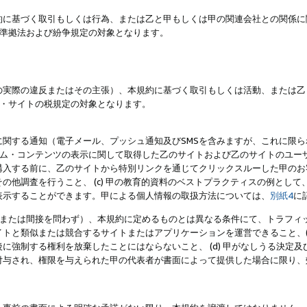
約に基づく取引もしくは行為、または乙と甲もしくは甲の関連会社との関係に
準拠法および紛争規定の対象となります。
の実際の違反またはその主張）、本規約に基づく取引もしくは活動、または乙
・サイトの税規定の対象となります。
に関する通知（電子メール、プッシュ通知及びSMSを含みますが、これに限
ログラム・コンテンツの表示に関して取得した乙のサイトおよび乙のサイトのユ
入する前に、乙のサイトから特別リンクを通じてクリックスルーした甲のお客様
の他調査を行うこと、 (c) 甲の教育的資料のベストプラクティスの例とし
表示することができます。甲による個人情報の取扱方法については、
別紙4
に
直接または間接を問わず）、本規約に定めるものとは異なる条件にて、トラフィッ
トと類似または競合するサイトまたはアプリケーションを運営できること、(
に強制する権利を放棄したことにはならないこと、 (d) 甲がなしうる決定
付与され、権限を与えられた甲の代表者が書面によって提供した場合に限り、