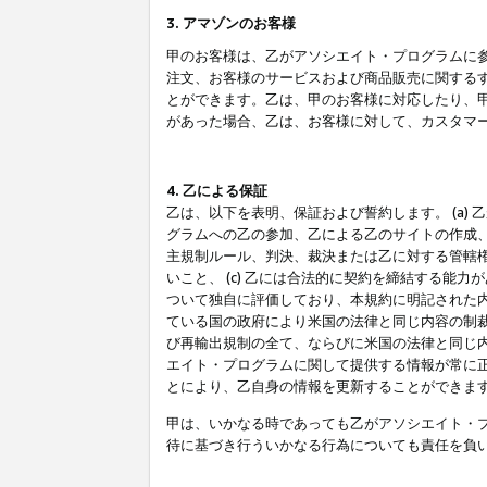
3. アマゾンのお客様
甲のお客様は、乙がアソシエイト・プログラムに
注文、お客様のサービスおよび商品販売に関する
とができます。乙は、甲のお客様に対応したり、
があった場合、乙は、お客様に対して、カスタマ
4. 乙による保証
乙は、以下を表明、保証および誓約します。 (a)
グラムへの乙の参加、乙による乙のサイトの作成
主規制ルール、判決、裁決または乙に対する管轄
いこと、 (c) 乙には合法的に契約を締結する能
ついて独自に評価しており、本規約に明記された内
ている国の政府により米国の法律と同じ内容の制裁
び再輸出規制の全て、ならびに米国の法律と同じ内
エイト・プログラムに関して提供する情報が常に
とにより、乙自身の情報を更新することができま
甲は、いかなる時であっても乙がアソシエイト・
待に基づき行ういかなる行為についても責任を負