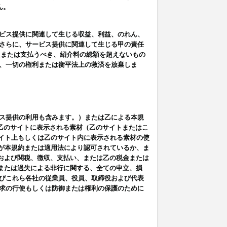
ん。
ビス提供に関連して生じる収益、利益、のれん、
さらに、サービス提供に関連して生じる甲の責任
たまたは支払うべき、紹介料の総額を超えないもの
、一切の権利または衡平法上の救済を放棄しま
ス提供の利用も含みます。）または乙による本規
は乙のサイトに表示される素材（乙のサイトまたはこ
サイト上もしくは乙のサイト内に表示される素材の使
用が本規約または適用法により認可されているか、ま
税金および関税、徴収、支払い、または乙の税金または
意または過失による非行に関する、全ての申立、損
びこれら各社の従業員、役員、取締役および代表
求の行使もしくは防御または権利の保護のために