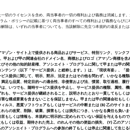
一切のライセンスを含め、両当事者の一切の権利および義務は消滅します。た
ログラム・ポリシーの記載に基づく両当事者のすべての権利および義務ならび
の解除は、いずれの当事者についても、当該解除に先立つ本規約の違反または
ン・サイト上で提供される商品およびサービス、特別リンク、リンクフォーマット、
ツ、甲および甲の関連会社のドメイン名、商標およびロゴ（アマゾン商標を含
よびその他の知的財産権、アソシエイト・プログラムに関して甲または甲の関
コンテンツ（以下「サービス提供」と総称します。）は、「現状有姿」、「提
ービス提供に関して、明示、黙示、法定またはその他を問わず、いかなる種類
、満足な品質、特定目的への適合性、非侵害および法、慣習、取引過程、履行
甲は、いつでも、随時サービス提供を中止し、サービス提供の種類、属性、機
ずれも、サービス提供が継続されること、説明されたとおり一貫してもしくは
害な構成要素を含まないことを保証しません。甲または甲の関連会社もしくはラ
ィルス、悪質ソフトウェアもしくはサービスの中断または (B) 乙のサイト
これらの改変、削除、破棄、損害もしくは損失につき、いかなる責任も負いま
助言もしくは情報も、本規約に明示的に定められていない保証を与えるもので
利益もしくは収益、期待された売上、のれんその他の便益の損失、 (Y) 乙の
) 乙のアソシエイト・プログラムへの参加の終了もしくは停止に関連して生じ