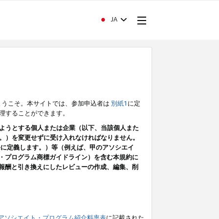
JA
ようこそ。本サイトでは、参加申込者は
別紙1
に定
理することができます。
ようとする個人または企業（以下、当該個人また
。）を変更せずに受け入れなければなりません。
条に定義します。）等（例えば、甲のアソシエイ
ト・プログラム商標ガイドライン）を含む本規約に
ン（報酬と引き換えにしたレビューの作成、編集、削
アソシエイト・プログラム紹介料率表
に記載された