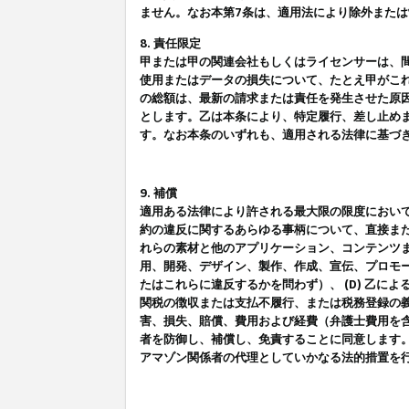
ません。なお本第7条は、適用法により除外また
8. 責任限定
甲または甲の関連会社もしくはライセンサーは、
使用またはデータの損失について、たとえ甲がこ
の総額は、最新の請求または責任を発生させた原
とします。乙は本条により、特定履行、差し止め
す。なお本条のいずれも、適用される法律に基づ
9. 補償
適用ある法律により許される最大限の限度におい
約の違反に関するあらゆる事柄について、直接また
れらの素材と他のアプリケーション、コンテンツま
用、開発、デザイン、製作、作成、宣伝、プロモー
たはこれらに違反するかを問わず）、 (D) 乙に
関税の徴収または支払不履行、または税務登録の義
害、損失、賠償、費用および経費（弁護士費用を
者を防御し、補償し、免責することに同意します
アマゾン関係者の代理としていかなる法的措置を