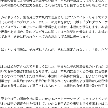
る事前の書面による明確な承諾がない限り、本規約を譲渡してはなりません。
れらの利益のために効力を生じ、これらに対して行使することが可能となりま
、ガイドライン、別表および本規約で言及またはアソシエイト・サイトでアク
版（その時々のプログラム・ポリシーの更新を含む）（以下「
プログラム・ポ
よびプログラム・ポリシーの間で矛盾がある場合、本規約が優先します。本規
で矛盾がある場合、別のプログラムに関しては当該契約が優先します。本規約
意であり、過去に行われたすべての合意および協議に優先します。
えば」という用語は、それぞれ「含むが、それに限定されない」、「例、ただ
供または乙がアクセスできるようにした、甲または甲の関連会社のいずれかに
おいても甲の独占的財産となります。乙は、本規約に基づく乙の履行に合理的
できるすべての個人または企業が、本規約上の義務に留意し、およびこれを遵
開示せず、本規約において明示的に許可されてない使用および開示から秘密情
に定める条件に追加して適用されるものとし、本規約の有効期間中及び終了後
と甲または甲の関連会社の間にいかなるパートナーシップ、ジョイントベンチ
甲または甲の関連会社を代理して、いかなる申込みや表明も行う権限またはこ