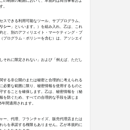
この制限の範囲において、本規約は両当事者およ
す。
セスできる利用可能なツール、サブプログラム、
リシー
」といいます。）を組み入れ、乙は、これ
約と、別のアフィリエイト・マーケティング・プ
（プログラム・ポリシーを含む）は、アソシエイ
しそれに限定されない」および「例えば、ただし
関する非公開のまたは秘密と合理的に考えられる
に必要な範囲に限り、秘密情報を使用するものと
守することを確保します。乙は、秘密情報を（秘
報を防ぐため、すべての合理的な手段を講じま
5年間適用されます。
ャー、代理、フランチャイズ、販売代理店または
れらを承諾する権限もありません。乙が本規約に