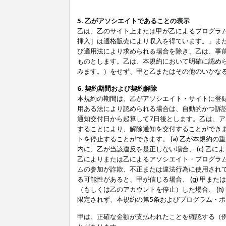
5. 乙がアソシエイトであることの表示
乙は、乙のサイト上または甲が乙によるプログラム
挿入］は適格販売により収入を得ています。」ま
び適用法により求められる場合を除き、乙は、事
ものとします。乙は、本規約において明確に認め
みます。）をせず、甲と乙またはその他のいかな
6. 契約期間および契約解除
本規約の期間は、乙がアソシエイト・サイトに登
用ある法により認められる場合は、自動的かつ訴
通知交付日から起算して7日後とします。乙は、
することにより、解除通知を交付することができ
トを停止することができます。 (a) 乙が本規約
内に、乙が当該違反を是正しない場合、 (c) 乙
乙によりまたは乙によるアソシエイト・プログラム
ムの参加が詐欺、不正または違法行為に使用されて
る可能性があると、甲が信じる場合、 (g) 甲
（もしくは乙のアカウントを停止）した場合、 (h
限定されず、本規約の第5条およびプログラム・
甲は、正確な金額が支払われたことを確認する（