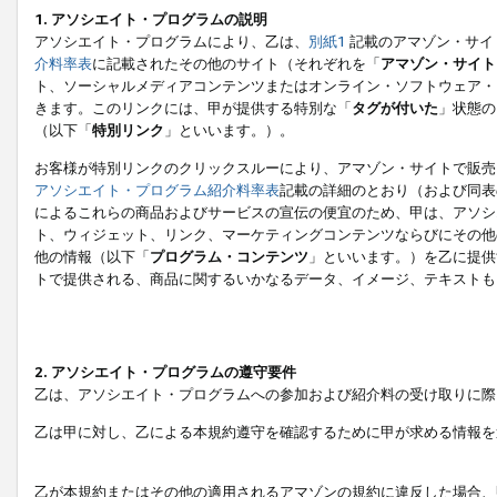
1. アソシエイト・プログラムの説明
アソシエイト・プログラムにより、乙は、
別紙1
記載のアマゾン・サイ
介料率表
に記載されたその他のサイト（それぞれを「
アマゾン・サイト
ト、ソーシャルメディアコンテンツまたはオンライン・ソフトウェア・
きます。このリンクには、甲が提供する特別な「
タグが付いた
」状態の
（以下「
特別リンク
」といいます。）。
お客様が特別リンクのクリックスルーにより、アマゾン・サイトで販売
アソシエイト・プログラム紹介料率表
記載の詳細のとおり（および同表
によるこれらの商品およびサービスの宣伝の便宜のため、甲は、アソシ
ト、ウィジェット、リンク、マーケティングコンテンツならびにその他
他の情報（以下「
プログラム・コンテンツ
」といいます。）を乙に提供
トで提供される、商品に関するいかなるデータ、イメージ、テキストも
2. アソシエイト・プログラムの遵守要件
乙は、アソシエイト・プログラムへの参加および紹介料の受け取りに際
乙は甲に対し、乙による本規約遵守を確認するために甲が求める情報を
乙が本規約またはその他の適用されるアマゾンの規約に違反した場合、