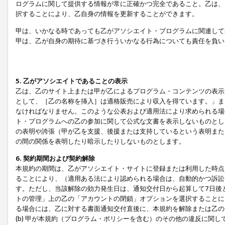
ログラムに関して提供する情報が常に正確かつ完全であること。乙は、
択することにより、乙自身の情報を更新することができます。
甲は、いかなる時であっても乙がアソシエイト・プログラムに関連して
甲は、乙が自身の期待に基づき行ういかなる行為についても責任を負い
5. 乙がアソシエイトであることの表示
乙は、乙のサイト上または甲が乙によるプログラム・コンテンツの表示ま
として、［乙の名称を挿入］は適格販売により収入を得ています。」ま
なければなりません。このような公表および適用法により求められる場
ト・プログラムへの乙の参加に関して公式な文書を表示しないものとし
の表明や誇張（甲が乙を支援、後援または支持しているという表明また
の間の関係を表明したり暗示したりしないものとします。
6. 契約期間および契約解除
本規約の期間は、乙がアソシエイト・サイトに登録または利用した時点
ることにより、（適用ある法により認められる場合は、自動的かつ訴訟
す。ただし、当該解除の効力発生日は、通知交付日から起算して7日後
トの管理」上の乙の「アカウントの閉鎖」オプションを選択することに
る場合には、乙に対する書面通知交付直後に、本規約を解除または乙のア
(b) 甲が本規約（プログラム・ポリシーを含む）のその他の違反に関し