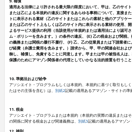
9. 補償
適用ある法律により許される最大限の限度において、甲は、乙のサイト
または乙による本規約の違反に関するあらゆる事柄について、直接または
トに表示される素材（乙のサイトまたはこれらの素材と他のアプリケーシ
または乙のサイト上もしくは乙のサイト内に表示される素材の使用、開発
よるサービス提供の利用（当該使用が本規約または適用法により認可され
ム・ポリシーを含みます。）の条件の違反、 (E) 乙の税金および関
の義務または関税の履行不履行、 (F) 乙、乙の従業員または下請業
び経費（弁護士費用を含みます。）請求から、甲、甲の関連会社および
御し、補償し、免責することに同意します。甲または甲の被指名人は、
保護のためにアマゾン関係者の代理としていかなる法的措置を行うこと
10. 準拠法および紛争
アソシエイト・プログラムもしくは本規約、本規約に基づく取引もしく
たはその主張を含む）は、
別紙2
記載の適用あるアマゾン・サイトの準
11. 税金
アソシエイト・プログラムまたは本規約（本規約の実際の違反またはそ
の関係に関する税金および関連義務は、
別紙3
記載の適用あるアマゾン
12. 雑則