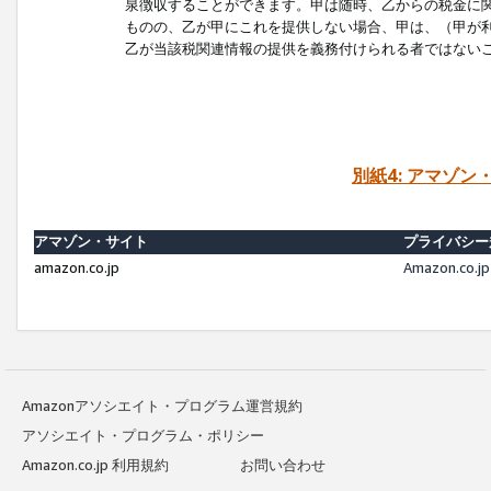
泉徴収することができます。甲は随時、乙からの税金に
ものの、乙が甲にこれを提供しない場合、甲は、（甲が
乙が当該税関連情報の提供を義務付けられる者ではない
別紙4: アマゾ
アマゾン・サイト
プライバシー
amazon.co.jp
Amazon.c
Amazonアソシエイト・プログラム運営規約
アソシエイト・プログラム・ポリシー
Amazon.co.jp 利用規約
お問い合わせ