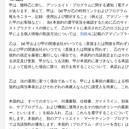
甲は、随時乙に対し、アソシエイト・プログラムに関する通知（電子メ
があります。加えて、甲は、 (a) 甲が乙の特別リンクおよびプログ
報をモニター、記録、使用および開示すること（例えば、アマゾン・サ
た甲のお客様など）、 (b) 本規約の遵守状況を確認するために乙のサイ
ストプラクティスの例として、乙のサイトに表示された乙のロゴおよび
甲による個人情報の取扱方法については、
別紙4
に記載のアマゾンプラ
乙は、 (a) 甲および甲の関連会社がいつでも（直接または間接を問わず
および甲の関連会社がいつでも（直接または間接を問わず）、乙のサイ
規約の規定を厳密に履行しない場合でも、本規約の当該規定またはその他
る決定及び更新、甲がなしうる活動、甲が本規約に基づきなしうる承認
によって提供した場合に限り、効力を有することについて、承諾および
乙は、法の運用に基づく場合であっても、甲による事前の書面による明
規約は両当事者およびそれぞれの承継人ならびに譲受人を拘束し、これ
本規約は、すべてのポリシー、付属書類、仕様書、ガイドライン、別表
ル、サブプログラム、および機能に適用されるその他のポリシーの最新
ー
」といいます。）を組み入れ、乙は、これらを遵守することについて
先します。本規約と、別のアフィリエイト・マーケティング・プログラ
ては当該契約が優先します。本規約（プログラム・ポリシーを含む）は