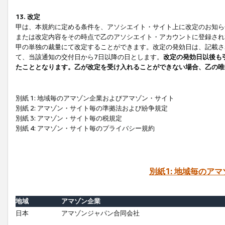
13. 改定
甲は、本規約に定める条件を、アソシエイト・サイト上に改定のお知ら
または改定内容をその時点で乙のアソシエイト・アカウントに登録され
甲の単独の裁量にて改定することができます。改定の発効日は、記載さ
て、当該通知の交付日から7日以降の日とします。
改定の発効日以後も
たこととなります。乙が改定を受け入れることができない場合、乙の唯
別紙 1: 地域毎のアマゾン企業およびアマゾン・サイト
別紙 2: アマゾン・サイト毎の準拠法および紛争規定
別紙 3: アマゾン・サイト毎の税規定
別紙 4: アマゾン・サイト毎のプライバシー規約
別紙1: 地域毎のア
地域
アマゾン企業
日本
アマゾンジャパン合同会社