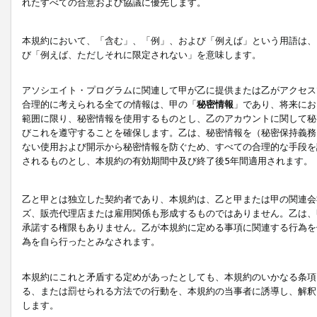
れたすべての合意および協議に優先します。
本規約において、「含む」、「例」、および「例えば」という用語は、
び「例えば、ただしそれに限定されない」を意味します。
アソシエイト・プログラムに関連して甲が乙に提供または乙がアクセス
合理的に考えられる全ての情報は、甲の「
秘密情報
」であり、将来にお
範囲に限り、秘密情報を使用するものとし、乙のアカウントに関して秘
びこれを遵守することを確保します。乙は、秘密情報を（秘密保持義務
ない使用および開示から秘密情報を防ぐため、すべての合理的な手段を
されるものとし、本規約の有効期間中及び終了後5年間適用されます。
乙と甲とは独立した契約者であり、本規約は、乙と甲または甲の関連会
ズ、販売代理店または雇用関係も形成するものではありません。乙は、
承諾する権限もありません。乙が本規約に定める事項に関連する行為を
為を自ら行ったとみなされます。
本規約にこれと矛盾する定めがあったとしても、本規約のいかなる条項
る、または罰せられる方法での行動を、本規約の当事者に誘導し、解釈
します。