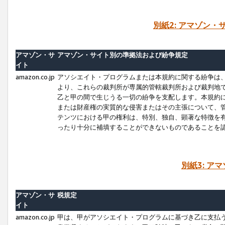
別紙2: アマゾン
アマゾン・サ
アマゾン・サイト別の準拠法および紛争規定
イト
amazon.co.jp
アソシエイト・プログラムまたは本規約に関する紛争は
より、これらの裁判所が専属的管轄裁判所および裁判地
乙と甲の間で生じうる一切の紛争を支配します。本規約
または財産権の実質的な侵害またはその主張について、
テンツにおける甲の権利は、特別、独自、顕著な特徴を
ったり十分に補填することができないものであることを
別紙3: ア
アマゾン・サ
税規定
イト
amazon.co.jp
甲は、甲がアソシエイト・プログラムに基づき乙に支払