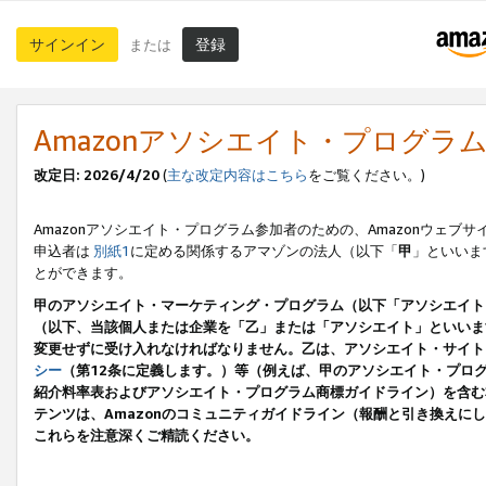
サインイン
登録
または
Amazonアソシエイト・プログラ
改定日: 2026/4/20
(
主な改定内容はこちら
をご覧ください。)
Amazonアソシエイト・プログラム参加者のための、Amazonウェブサ
申込者は
別紙1
に定める関係するアマゾンの法人（以下「
甲
」といいま
とができます。
甲のアソシエイト・マーケティング・プログラム（以下「アソシエイト
（以下、当該個人または企業を「乙」または「アソシエイト」といいま
変更せずに受け入れなければなりません。乙は、アソシエイト・サイト
シー
（第12条に定義します。）等（例えば、甲のアソシエイト・プロ
紹介料率表およびアソシエイト・プログラム商標ガイドライン）を含む本規
テンツは、Amazonのコミュニティガイドライン（報酬と引き換え
これらを注意深くご精読ください。