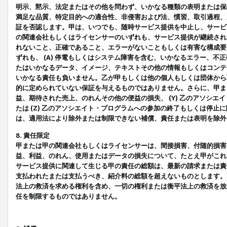
明示、黙示、法定またはその他を問わず、いかなる種類の表明または保
満足な品質、特定目的への適合性、非侵害および法、慣習、取引過程、
証を否認します。甲は、いつでも、随時サービス提供を中止し、サービ
の関連会社もしくはライセンサーのいずれも、サービス提供が継続され
れないこと、正確であること、エラーがないこともしくは有害な構成要
ずれも、 (A) 停電もしくはシステム障害を含む、いかなるエラー、不
たはいかなるデータ、イメージ、テキストその他の情報もしくはコンテ
いかなる責任も負いません。乙が甲もしくは他の個人もしくは団体から
的に定められていない保証を与えるものではありません。さらに、甲また
益、期待された売上、のれんその他の便益の損失、 (Y) 乙のアソシ
たは (Z) 乙のアソシエイト・プログラムへの参加の終了もしくは停
は、適用法により除外または制限できない補償、責任または表明を除外
8. 責任限定
甲または甲の関連会社もしくはライセンサーは、間接損害、付随的損害
益、利益、のれん、使用またはデータの損失について、たとえ甲がこれ
サービス提供に関連して生じる甲の責任の総額は、最新の請求または責
支払われたまたは支払うべき、紹介料の総額を超えないものとします。
法上の救済を求める権利を含め、一切の権利または衡平法上の救済を放
任を制限するものではありません。