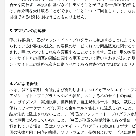
否かを問わず、本規約に基づき乙に支払うことができる一切の紹介料を
は、紹介料を受け取ることができないことについて同意し）ます。なお
回復できる権利を損なうこともありません。
3. アマゾンのお客様
甲のお客様は、乙がアソシエイト・プログラムに参加することによって
られているお客様の注文、お客様のサービスおよび商品販売に関するす
され、甲はいつでもこれらを変更することができます。乙は、甲のお客
ン・サイトとの相互の関係に関する事項について問い合わせがあった場
ン・サイト上の連絡先案内に従うべきである旨述べなければなりません
4. 乙による保証
乙は、以下を表明、保証および誓約します。 (a) 乙がアソシエイト・
アソシエイト・プログラムへの乙の参加、乙による乙のサイトの作成、
可、ガイダンス、実施規則、業界標準、自主規制ルール、判決、裁決ま
伝およびマーケティングに関する全ルールを含む）に違反しないこと、 
結が法的に阻止されないこと）、 (d) 乙がアソシエイト・プログラ
たは声明に依存していないこと、 (e) 乙が米国の制裁対象である場
科されている場合、乙はアソシエイト・プログラムに参加もせずサービス
国の法律と同じ内容の商品、ソフトウェア、技術およびサービスに適用さ