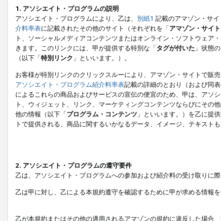
1. アソシエイト・プログラムの説明
アソシエイト・プログラムにより、乙は、
別紙1
記載のアマゾン・サイ
介料率表
に記載されたその他のサイト（それぞれを「
アマゾン・サイト
ト、ソーシャルメディアコンテンツまたはオンライン・ソフトウェア・
きます。このリンクには、甲が提供する特別な「
タグが付いた
」状態の
（以下「
特別リンク
」といいます。）。
お客様が特別リンクのクリックスルーにより、アマゾン・サイトで販売
アソシエイト・プログラム紹介料率表
記載の詳細のとおり（および同表
によるこれらの商品およびサービスの宣伝の便宜のため、甲は、アソシ
ト、ウィジェット、リンク、マーケティングコンテンツならびにその他
他の情報（以下「
プログラム・コンテンツ
」といいます。）を乙に提供
トで提供される、商品に関するいかなるデータ、イメージ、テキストも
2. アソシエイト・プログラムの遵守要件
乙は、アソシエイト・プログラムへの参加および紹介料の受け取りに際
乙は甲に対し、乙による本規約遵守を確認するために甲が求める情報を
乙が本規約またはその他の適用されるアマゾンの規約に違反した場合、