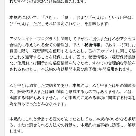
れたすべての合意および協議に優先します。
本規約において、「含む」、「例」、および「例えば」という用語は、
び「例えば、ただしそれに限定されない」を意味します。
アソシエイト・プログラムに関連して甲が乙に提供または乙がアクセス
合理的に考えられる全ての情報は、甲の「
秘密情報
」であり、将来にお
範囲に限り、秘密情報を使用するものとし、乙のアカウントに関して秘
びこれを遵守することを確保します。乙は、秘密情報を（秘密保持義務
ない使用および開示から秘密情報を防ぐため、すべての合理的な手段を
されるものとし、本規約の有効期間中及び終了後5年間適用されます。
乙と甲とは独立した契約者であり、本規約は、乙と甲または甲の関連会
ズ、販売代理店または雇用関係も形成するものではありません。乙は、
承諾する権限もありません。乙が本規約に定める事項に関連する行為を
為を自ら行ったとみなされます。
本規約にこれと矛盾する定めがあったとしても、本規約のいかなる条項
る、または罰せられる方法での行動を、本規約の当事者に誘導し、解釈
します。