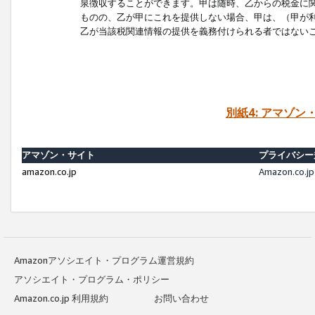
泉徴収することができます。甲は随時、乙からの税金に
ものの、乙が甲にこれを提供しない場合、甲は、（甲が
乙が当該税関連情報の提供を義務付けられる者ではない
別紙4: アマゾ
アマゾン・サイト
プライバシー
amazon.co.jp
Amazon.c
Amazonアソシエイト・プログラム運営規約
アソシエイト・プログラム・ポリシー
Amazon.co.jp 利用規約
お問い合わせ