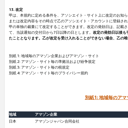
13. 改定
甲は、本規約に定める条件を、アソシエイト・サイト上に改定のお知ら
または改定内容をその時点で乙のアソシエイト・アカウントに登録され
甲の単独の裁量にて改定することができます。改定の発効日は、記載さ
て、当該通知の交付日から7日以降の日とします。
改定の発効日以後も
たこととなります。乙が改定を受け入れることができない場合、乙の唯
別紙 1: 地域毎のアマゾン企業およびアマゾン・サイト
別紙 2: アマゾン・サイト毎の準拠法および紛争規定
別紙 3: アマゾン・サイト毎の税規定
別紙 4: アマゾン・サイト毎のプライバシー規約
別紙1: 地域毎のア
地域
アマゾン企業
日本
アマゾンジャパン合同会社