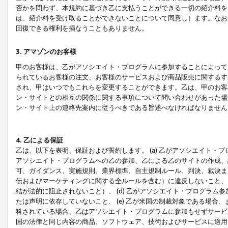
否かを問わず、本規約に基づき乙に支払うことができる一切の紹介料を
は、紹介料を受け取ることができないことについて同意し）ます。なお
回復できる権利を損なうこともありません。
3. アマゾンのお客様
甲のお客様は、乙がアソシエイト・プログラムに参加することによって
られているお客様の注文、お客様のサービスおよび商品販売に関するす
され、甲はいつでもこれらを変更することができます。乙は、甲のお客
ン・サイトとの相互の関係に関する事項について問い合わせがあった場
ン・サイト上の連絡先案内に従うべきである旨述べなければなりません
4. 乙による保証
乙は、以下を表明、保証および誓約します。 (a) 乙がアソシエイト・
アソシエイト・プログラムへの乙の参加、乙による乙のサイトの作成、
可、ガイダンス、実施規則、業界標準、自主規制ルール、判決、裁決ま
伝およびマーケティングに関する全ルールを含む）に違反しないこと、 
結が法的に阻止されないこと）、 (d) 乙がアソシエイト・プログラ
たは声明に依存していないこと、 (e) 乙が米国の制裁対象である場
科されている場合、乙はアソシエイト・プログラムに参加もせずサービス
国の法律と同じ内容の商品、ソフトウェア、技術およびサービスに適用さ