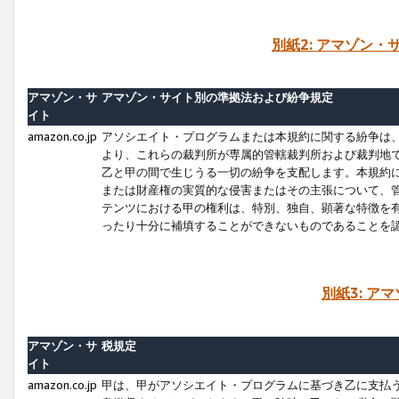
別紙2: アマゾン
アマゾン・サ
アマゾン・サイト別の準拠法および紛争規定
イト
amazon.co.jp
アソシエイト・プログラムまたは本規約に関する紛争は
より、これらの裁判所が専属的管轄裁判所および裁判地
乙と甲の間で生じうる一切の紛争を支配します。本規約
または財産権の実質的な侵害またはその主張について、
テンツにおける甲の権利は、特別、独自、顕著な特徴を
ったり十分に補填することができないものであることを
別紙3: ア
アマゾン・サ
税規定
イト
amazon.co.jp
甲は、甲がアソシエイト・プログラムに基づき乙に支払