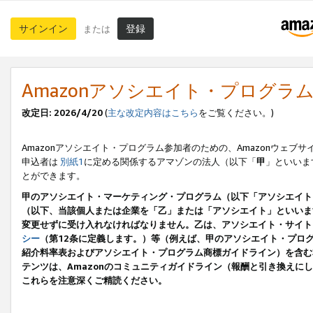
サインイン
登録
または
Amazonアソシエイト・プログラ
改定日: 2026/4/20
(
主な改定内容はこちら
をご覧ください。)
Amazonアソシエイト・プログラム参加者のための、Amazonウェブサ
申込者は
別紙1
に定める関係するアマゾンの法人（以下「
甲
」といいま
とができます。
甲のアソシエイト・マーケティング・プログラム（以下「アソシエイト
（以下、当該個人または企業を「乙」または「アソシエイト」といいま
変更せずに受け入れなければなりません。乙は、アソシエイト・サイト
シー
（第12条に定義します。）等（例えば、甲のアソシエイト・プロ
紹介料率表およびアソシエイト・プログラム商標ガイドライン）を含む本規
テンツは、Amazonのコミュニティガイドライン（報酬と引き換え
これらを注意深くご精読ください。