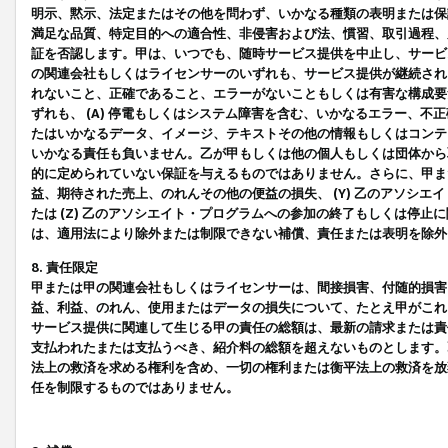
明示、黙示、法定またはその他を問わず、いかなる種類の表明または保
満足な品質、特定目的への適合性、非侵害および法、慣習、取引過程、
証を否認します。甲は、いつでも、随時サービス提供を中止し、サービ
の関連会社もしくはライセンサーのいずれも、サービス提供が継続され
れないこと、正確であること、エラーがないこともしくは有害な構成要
ずれも、 (A) 停電もしくはシステム障害を含む、いかなるエラー、不
たはいかなるデータ、イメージ、テキストその他の情報もしくはコンテ
いかなる責任も負いません。乙が甲もしくは他の個人もしくは団体から
的に定められていない保証を与えるものではありません。さらに、甲また
益、期待された売上、のれんその他の便益の損失、 (Y) 乙のアソシ
たは (Z) 乙のアソシエイト・プログラムへの参加の終了もしくは停
は、適用法により除外または制限できない補償、責任または表明を除外
8. 責任限定
甲または甲の関連会社もしくはライセンサーは、間接損害、付随的損害
益、利益、のれん、使用またはデータの損失について、たとえ甲がこれ
サービス提供に関連して生じる甲の責任の総額は、最新の請求または責
支払われたまたは支払うべき、紹介料の総額を超えないものとします。
法上の救済を求める権利を含め、一切の権利または衡平法上の救済を放
任を制限するものではありません。