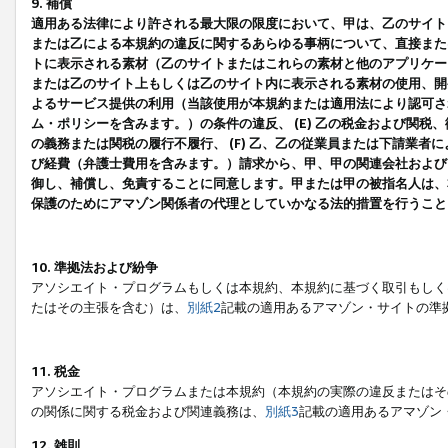
9. 補償
適用ある法律により許される最大限の限度において、甲は、乙のサイト
または乙による本規約の違反に関するあらゆる事柄について、直接または
トに表示される素材（乙のサイトまたはこれらの素材と他のアプリケーシ
または乙のサイト上もしくは乙のサイト内に表示される素材の使用、開発
よるサービス提供の利用（当該使用が本規約または適用法により認可され
ム・ポリシーを含みます。）の条件の違反、 (E) 乙の税金および関
の義務または関税の履行不履行、 (F) 乙、乙の従業員または下請業
び経費（弁護士費用を含みます。）請求から、甲、甲の関連会社および
御し、補償し、免責することに同意します。甲または甲の被指名人は、
保護のためにアマゾン関係者の代理としていかなる法的措置を行うこと
10. 準拠法および紛争
アソシエイト・プログラムもしくは本規約、本規約に基づく取引もしく
たはその主張を含む）は、
別紙2
記載の適用あるアマゾン・サイトの準
11. 税金
アソシエイト・プログラムまたは本規約（本規約の実際の違反またはそ
の関係に関する税金および関連義務は、
別紙3
記載の適用あるアマゾン
12. 雑則