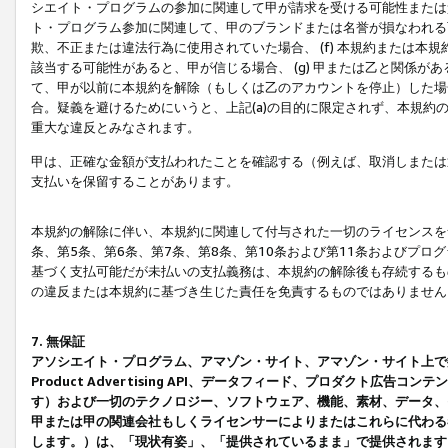
シエイト・プログラムの参加に関連して甲が請求を受ける可能性または責
ト・プログラム参加に関連して、甲のブランドまたは名誉が損なわれる可
欺、不正または違法行為に使用されていた場合、 (f) 本規約または
該当する可能性があると、甲が信じる場合、 (g) 甲または乙と関係
て、甲が以前に本規約を解除（もしくは乙のアカウントを停止）した場合
合。疑義を避けるためにいうと、上記(a)の目的に限定されず、本規約
重大な違反とみなされます。
甲は、正確な金額が支払われたことを確認する（例えば、取消しまたは
支払いを保留することがあります。
本規約の解除に伴い、本規約に関連して付与された一切のライセンスを
条、第5条、第6条、第7条、第8条、第10条および第11条およびプ
基づく支払可能だが未払いの支払義務は、本規約の解除後も存続するも
の違反または本規約に基づき生じた責任を免責するものではありません
7. 無保証
アソシエイト・プログラム、アマゾン・サイト、アマゾン・サイト上で
Product Advertising API、データフィード、プロダクト
す）および一切のテクノロジー、ソフトウェア、機能、素材、データ、
甲または甲の関連会社もしくライセンサーによりまたはこれらに代わる
します。）は、「現状有姿」、「提供されているまま」で提供されます