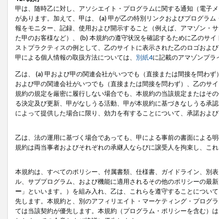
甲は、随時乙に対し、アソシエイト・プログラムに関する通知（電子メ
があります。加えて、甲は、 (a) 甲が乙の特別リンクおよびプログ
報をモニター、記録、使用および開示すること（例えば、アマゾン・サ
た甲のお客様など）、 (b) 本規約の遵守状況を確認するために乙のサイ
ストプラクティスの例として、乙のサイトに表示された乙のロゴおよび
甲による個人情報の取扱方法については、
別紙4
に記載のアマゾンプラ
乙は、 (a) 甲および甲の関連会社がいつでも（直接または間接を問わず
および甲の関連会社がいつでも（直接または間接を問わず）、乙のサイ
規約の規定を厳密に履行しない場合でも、本規約の当該規定またはその他
る決定及び更新、甲がなしうる活動、甲が本規約に基づきなしうる承認
によって提供した場合に限り、効力を有することについて、承諾および
乙は、法の運用に基づく場合であっても、甲による事前の書面による明
規約は両当事者およびそれぞれの承継人ならびに譲受人を拘束し、これ
本規約は、すべてのポリシー、付属書類、仕様書、ガイドライン、別表
ル、サブプログラム、および機能に適用されるその他のポリシーの最新
ー
」といいます。）を組み入れ、乙は、これらを遵守することについて
先します。本規約と、別のアフィリエイト・マーケティング・プログラ
ては当該契約が優先します。本規約（プログラム・ポリシーを含む）は