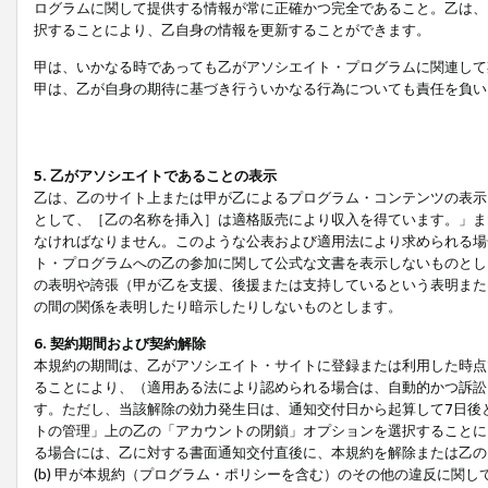
ログラムに関して提供する情報が常に正確かつ完全であること。乙は、
択することにより、乙自身の情報を更新することができます。
甲は、いかなる時であっても乙がアソシエイト・プログラムに関連して
甲は、乙が自身の期待に基づき行ういかなる行為についても責任を負い
5. 乙がアソシエイトであることの表示
乙は、乙のサイト上または甲が乙によるプログラム・コンテンツの表示ま
として、［乙の名称を挿入］は適格販売により収入を得ています。」ま
なければなりません。このような公表および適用法により求められる場
ト・プログラムへの乙の参加に関して公式な文書を表示しないものとし
の表明や誇張（甲が乙を支援、後援または支持しているという表明また
の間の関係を表明したり暗示したりしないものとします。
6. 契約期間および契約解除
本規約の期間は、乙がアソシエイト・サイトに登録または利用した時点
ることにより、（適用ある法により認められる場合は、自動的かつ訴訟
す。ただし、当該解除の効力発生日は、通知交付日から起算して7日後
トの管理」上の乙の「アカウントの閉鎖」オプションを選択することに
る場合には、乙に対する書面通知交付直後に、本規約を解除または乙のア
(b) 甲が本規約（プログラム・ポリシーを含む）のその他の違反に関し