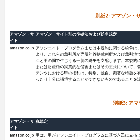
別紙2: アマゾン
アマゾン・サ
アマゾン・サイト別の準拠法および紛争規定
イト
amazon.co.jp
アソシエイト・プログラムまたは本規約に関する紛争は
より、これらの裁判所が専属的管轄裁判所および裁判地
乙と甲の間で生じうる一切の紛争を支配します。本規約
または財産権の実質的な侵害またはその主張について、
テンツにおける甲の権利は、特別、独自、顕著な特徴を
ったり十分に補填することができないものであることを
別紙3: ア
アマゾン・サ
税規定
イト
amazon.co.jp
甲は、甲がアソシエイト・プログラムに基づき乙に支払