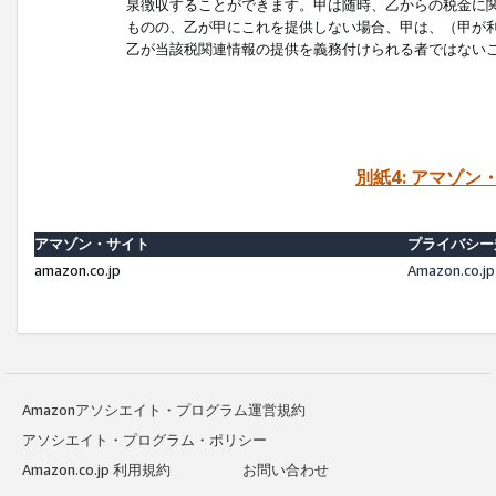
泉徴収することができます。甲は随時、乙からの税金に
ものの、乙が甲にこれを提供しない場合、甲は、（甲が
乙が当該税関連情報の提供を義務付けられる者ではない
別紙4: アマゾ
アマゾン・サイト
プライバシー
amazon.co.jp
Amazon.c
Amazonアソシエイト・プログラム運営規約
アソシエイト・プログラム・ポリシー
Amazon.co.jp 利用規約
お問い合わせ