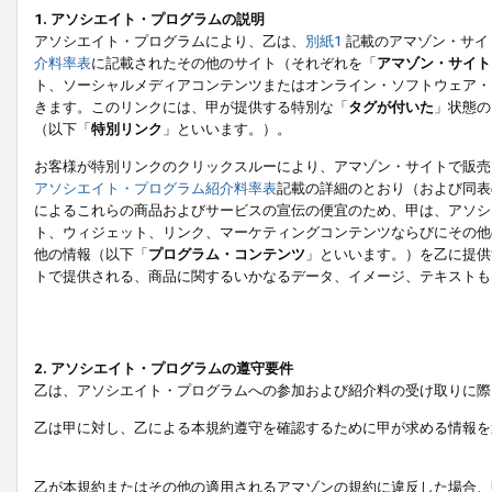
1. アソシエイト・プログラムの説明
アソシエイト・プログラムにより、乙は、
別紙1
記載のアマゾン・サイ
介料率表
に記載されたその他のサイト（それぞれを「
アマゾン・サイト
ト、ソーシャルメディアコンテンツまたはオンライン・ソフトウェア・
きます。このリンクには、甲が提供する特別な「
タグが付いた
」状態の
（以下「
特別リンク
」といいます。）。
お客様が特別リンクのクリックスルーにより、アマゾン・サイトで販売
アソシエイト・プログラム紹介料率表
記載の詳細のとおり（および同表
によるこれらの商品およびサービスの宣伝の便宜のため、甲は、アソシ
ト、ウィジェット、リンク、マーケティングコンテンツならびにその他
他の情報（以下「
プログラム・コンテンツ
」といいます。）を乙に提供
トで提供される、商品に関するいかなるデータ、イメージ、テキストも
2. アソシエイト・プログラムの遵守要件
乙は、アソシエイト・プログラムへの参加および紹介料の受け取りに際
乙は甲に対し、乙による本規約遵守を確認するために甲が求める情報を
乙が本規約またはその他の適用されるアマゾンの規約に違反した場合、