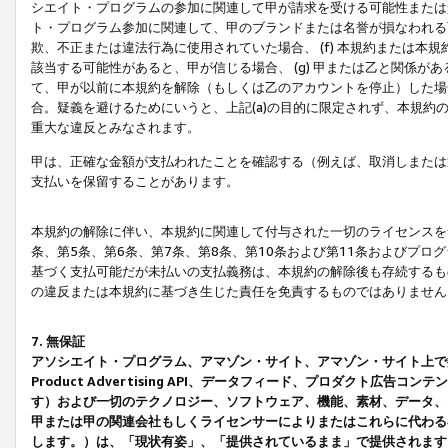
シエイト・プログラムの参加に関連して甲が請求を受ける可能性または責
ト・プログラム参加に関連して、甲のブランドまたは名誉が損なわれる可
欺、不正または違法行為に使用されていた場合、 (f) 本規約または
該当する可能性があると、甲が信じる場合、 (g) 甲または乙と関係
て、甲が以前に本規約を解除（もしくは乙のアカウントを停止）した場合
合。疑義を避けるためにいうと、上記(a)の目的に限定されず、本規約
重大な違反とみなされます。
甲は、正確な金額が支払われたことを確認する（例えば、取消しまたは
支払いを保留することがあります。
本規約の解除に伴い、本規約に関連して付与された一切のライセンスを
条、第5条、第6条、第7条、第8条、第10条および第11条およびプ
基づく支払可能だが未払いの支払義務は、本規約の解除後も存続するも
の違反または本規約に基づき生じた責任を免責するものではありません
7. 無保証
アソシエイト・プログラム、アマゾン・サイト、アマゾン・サイト上で
Product Advertising API、データフィード、プロダクト
す）および一切のテクノロジー、ソフトウェア、機能、素材、データ、
甲または甲の関連会社もしくライセンサーによりまたはこれらに代わる
します。）は、「現状有姿」、「提供されているまま」で提供されます