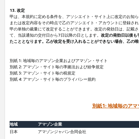
13. 改定
甲は、本規約に定める条件を、アソシエイト・サイト上に改定のお知ら
または改定内容をその時点で乙のアソシエイト・アカウントに登録され
甲の単独の裁量にて改定することができます。改定の発効日は、記載さ
て、当該通知の交付日から7日以降の日とします。
改定の発効日以後も
たこととなります。乙が改定を受け入れることができない場合、乙の唯
別紙 1: 地域毎のアマゾン企業およびアマゾン・サイト
別紙 2: アマゾン・サイト毎の準拠法および紛争規定
別紙 3: アマゾン・サイト毎の税規定
別紙 4: アマゾン・サイト毎のプライバシー規約
別紙1: 地域毎のア
地域
アマゾン企業
日本
アマゾンジャパン合同会社