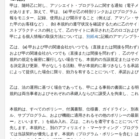
甲は、随時乙に対し、アソシエイト・プログラムに関する通知（電子メ
があります。加えて、甲は、 (a) 甲が乙の特別リンクおよびプログ
報をモニター、記録、使用および開示すること（例えば、アマゾン・サ
た甲のお客様など）、 (b) 本規約の遵守状況を確認するために乙のサイ
ストプラクティスの例として、乙のサイトに表示された乙のロゴおよび
甲による個人情報の取扱方法については、
別紙4
に記載のアマゾンプラ
乙は、 (a) 甲および甲の関連会社がいつでも（直接または間接を問わず
および甲の関連会社がいつでも（直接または間接を問わず）、乙のサイ
規約の規定を厳密に履行しない場合でも、本規約の当該規定またはその他
る決定及び更新、甲がなしうる活動、甲が本規約に基づきなしうる承認
によって提供した場合に限り、効力を有することについて、承諾および
乙は、法の運用に基づく場合であっても、甲による事前の書面による明
規約は両当事者およびそれぞれの承継人ならびに譲受人を拘束し、これ
本規約は、すべてのポリシー、付属書類、仕様書、ガイドライン、別表
ル、サブプログラム、および機能に適用されるその他のポリシーの最新
ー
」といいます。）を組み入れ、乙は、これらを遵守することについて
先します。本規約と、別のアフィリエイト・マーケティング・プログラ
ては当該契約が優先します。本規約（プログラム・ポリシーを含む）は