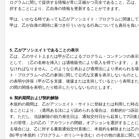
ログラムに関して提供する情報が常に正確かつ完全であること。乙は、
択することにより、乙自身の情報を更新することができます。
甲は、いかなる時であっても乙がアソシエイト・プログラムに関連して
甲は、乙が自身の期待に基づき行ういかなる行為についても責任を負い
5. 乙がアソシエイトであることの表示
乙は、乙のサイト上または甲が乙によるプログラム・コンテンツの表示ま
として、［乙の名称を挿入］は適格販売により収入を得ています。」ま
なければなりません。このような公表および適用法により求められる場
ト・プログラムへの乙の参加に関して公式な文書を表示しないものとし
の表明や誇張（甲が乙を支援、後援または支持しているという表明また
の間の関係を表明したり暗示したりしないものとします。
6. 契約期間および契約解除
本規約の期間は、乙がアソシエイト・サイトに登録または利用した時点
ることにより、（適用ある法により認められる場合は、自動的かつ訴訟
す。ただし、当該解除の効力発生日は、通知交付日から起算して7日後
トの管理」上の乙の「アカウントの閉鎖」オプションを選択することに
る場合には、乙に対する書面通知交付直後に、本規約を解除または乙のア
(b) 甲が本規約（プログラム・ポリシーを含む）のその他の違反に関し