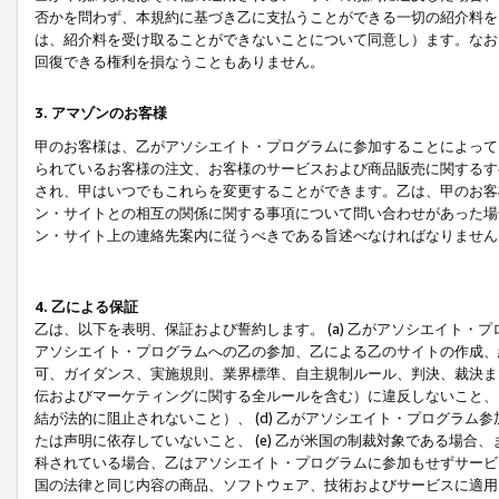
否かを問わず、本規約に基づき乙に支払うことができる一切の紹介料を
は、紹介料を受け取ることができないことについて同意し）ます。なお
回復できる権利を損なうこともありません。
3. アマゾンのお客様
甲のお客様は、乙がアソシエイト・プログラムに参加することによって
られているお客様の注文、お客様のサービスおよび商品販売に関するす
され、甲はいつでもこれらを変更することができます。乙は、甲のお客
ン・サイトとの相互の関係に関する事項について問い合わせがあった場
ン・サイト上の連絡先案内に従うべきである旨述べなければなりません
4. 乙による保証
乙は、以下を表明、保証および誓約します。 (a) 乙がアソシエイト・
アソシエイト・プログラムへの乙の参加、乙による乙のサイトの作成、
可、ガイダンス、実施規則、業界標準、自主規制ルール、判決、裁決ま
伝およびマーケティングに関する全ルールを含む）に違反しないこと、 
結が法的に阻止されないこと）、 (d) 乙がアソシエイト・プログラ
たは声明に依存していないこと、 (e) 乙が米国の制裁対象である場
科されている場合、乙はアソシエイト・プログラムに参加もせずサービス
国の法律と同じ内容の商品、ソフトウェア、技術およびサービスに適用さ