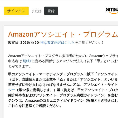
サインイン
登録
または
Amazonアソシエイト・プログラ
改定日: 2026/4/20
(
主な改定内容はこちら
をご覧ください。)
Amazonアソシエイト・プログラム参加者のための、Amazonウェブサ
申込者は
別紙1
に定める関係するアマゾンの法人（以下「
甲
」といいま
とができます。
甲のアソシエイト・マーケティング・プログラム（以下「アソシエイト
（以下、当該個人または企業を「乙」または「アソシエイト」といいま
変更せずに受け入れなければなりません。乙は、アソシエイト・サイト
シー
（第12条に定義します。）等（例えば、甲のアソシエイト・プロ
紹介料率表およびアソシエイト・プログラム商標ガイドライン）を含む本規
テンツは、Amazonのコミュニティガイドライン（報酬と引き換え
これらを注意深くご精読ください。