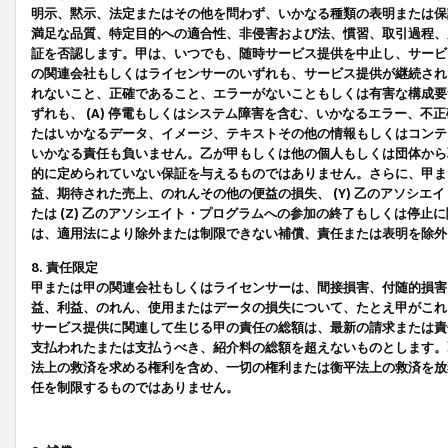
明示、黙示、法定またはその他を問わず、いかなる種類の表明または保
満足な品質、特定目的への適合性、非侵害および法、慣習、取引過程、
証を否認します。甲は、いつでも、随時サービス提供を中止し、サービ
の関連会社もしくはライセンサーのいずれも、サービス提供が継続され
れないこと、正確であること、エラーがないこともしくは有害な構成要
ずれも、 (A) 停電もしくはシステム障害を含む、いかなるエラー、不
たはいかなるデータ、イメージ、テキストその他の情報もしくはコンテ
いかなる責任も負いません。乙が甲もしくは他の個人もしくは団体から
的に定められていない保証を与えるものではありません。さらに、甲また
益、期待された売上、のれんその他の便益の損失、 (Y) 乙のアソシ
たは (Z) 乙のアソシエイト・プログラムへの参加の終了もしくは停
は、適用法により除外または制限できない補償、責任または表明を除外
8. 責任限定
甲または甲の関連会社もしくはライセンサーは、間接損害、付随的損害
益、利益、のれん、使用またはデータの損失について、たとえ甲がこれ
サービス提供に関連して生じる甲の責任の総額は、最新の請求または責
支払われたまたは支払うべき、紹介料の総額を超えないものとします。
法上の救済を求める権利を含め、一切の権利または衡平法上の救済を放
任を制限するものではありません。