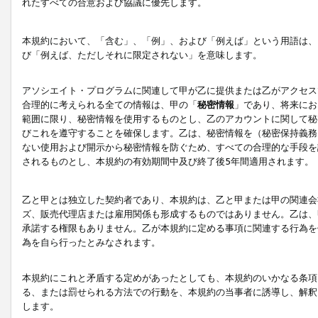
れたすべての合意および協議に優先します。
本規約において、「含む」、「例」、および「例えば」という用語は、
び「例えば、ただしそれに限定されない」を意味します。
アソシエイト・プログラムに関連して甲が乙に提供または乙がアクセス
合理的に考えられる全ての情報は、甲の「
秘密情報
」であり、将来にお
範囲に限り、秘密情報を使用するものとし、乙のアカウントに関して秘
びこれを遵守することを確保します。乙は、秘密情報を（秘密保持義務
ない使用および開示から秘密情報を防ぐため、すべての合理的な手段を
されるものとし、本規約の有効期間中及び終了後5年間適用されます。
乙と甲とは独立した契約者であり、本規約は、乙と甲または甲の関連会
ズ、販売代理店または雇用関係も形成するものではありません。乙は、
承諾する権限もありません。乙が本規約に定める事項に関連する行為を
為を自ら行ったとみなされます。
本規約にこれと矛盾する定めがあったとしても、本規約のいかなる条項
る、または罰せられる方法での行動を、本規約の当事者に誘導し、解釈
します。