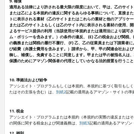
9. 補償
適用ある法律により許される最大限の限度において、甲は、乙のサイト
または乙による本規約の違反に関するあらゆる事柄について、直接または
トに表示される素材（乙のサイトまたはこれらの素材と他のアプリケーシ
または乙のサイト上もしくは乙のサイト内に表示される素材の使用、開発
よるサービス提供の利用（当該使用が本規約または適用法により認可され
ム・ポリシーを含みます。）の条件の違反、 (E) 乙の税金および関
の義務または関税の履行不履行、 (F) 乙、乙の従業員または下請業
び経費（弁護士費用を含みます。）請求から、甲、甲の関連会社および
御し、補償し、免責することに同意します。甲または甲の被指名人は、
保護のためにアマゾン関係者の代理としていかなる法的措置を行うこと
10. 準拠法および紛争
アソシエイト・プログラムもしくは本規約、本規約に基づく取引もしく
たはその主張を含む）は、
別紙2
記載の適用あるアマゾン・サイトの準
11. 税金
アソシエイト・プログラムまたは本規約（本規約の実際の違反またはそ
の関係に関する税金および関連義務は、
別紙3
記載の適用あるアマゾン
12. 雑則