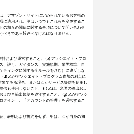
は、アマゾン・サイトに定められているお客様の
様に適用され、甲はいつでもこれらを変更するこ
との相互の関係に関する事項について問い合わせ
うべきである旨述べなければなりません。
持および運営すること、 (b) アソシエイト・プロ
ス、許可、ガイダンス、実施規則、業界標準、自
ケティングに関する全ルールを含む）に違反しな
(d) 乙がアソシエイト・プログラム参加の利点に
裁対象である場合、または乙がサービス提供を使用し
も使用しないこと、 (f) 乙は、米国の輸出およ
び再輸出規制を遵守すること、 (g) 乙がアソシ
ログインし、「アカウントの管理」を選択するこ
証、表明および誓約をせず、甲は、乙が自身の期