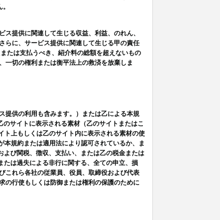
ん。
ビス提供に関連して生じる収益、利益、のれん、
さらに、サービス提供に関連して生じる甲の責任
たまたは支払うべき、紹介料の総額を超えないもの
、一切の権利または衡平法上の救済を放棄しま
ス提供の利用も含みます。）または乙による本規
は乙のサイトに表示される素材（乙のサイトまたはこ
サイト上もしくは乙のサイト内に表示される素材の使
用が本規約または適用法により認可されているか、ま
税金および関税、徴収、支払い、または乙の税金または
意または過失による非行に関する、全ての申立、損
びこれら各社の従業員、役員、取締役および代表
求の行使もしくは防御または権利の保護のために