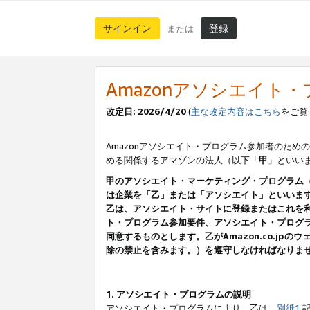
サインイン
登録
または
Amazonアソシエイト
改定日: 2026/4/20
(
主な改定内容はこちら
をご覧
Amazonアソシエイト・プログラム参加者のための
める関係するアマゾンの法人（以下「
甲
」といい
甲のアソシエイト・マーケティング・プログラム
は企業を「乙」または「アソシエイト」といいま
乙は、アソシエイト・サイトに登録またはこれを
ト・プログラム参加要件、アソシエイト・プログラ
同意するものとします。乙がAmazon.co.j
除の禁止を含みます。）を遵守しなければなりま
1. アソシエイト・プログラムの説明
アソシエイト・プログラムにより、乙は、
別紙1
記