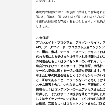
とがあります。
本規約の解除に伴い、本規約に関連して付与された
第7条、第8条、第10条および第11条およびプ
本規約の解除後も存続するものとします。本規約
りません。
7. 無保証
アソシエイト・プログラム、アマゾン・サイト、アマゾ
API、データフィード、プロダクト広告コンテン
ア、機能、素材、データ、イメージ、テキストお
代わる者による提供または使用される情報および
の関連会社もしくはライセンサーのいずれも、サ
連会社およびライセンサーは、所有権原、商品性
サービス提供に関する一切の保証を否認します。
甲または甲の関連会社もしくはライセンサーのい
と、正確であること、エラーがないこともしくは有
ステム障害を含む、いかなるエラー、不正確性、ウ
情報もしくはコンテンツへの不正アクセスまたは
取得した、またはサービス提供を通じて取得した
しくはライセンサーのいずれも、 (X) 将来的な
た投資、支出もしくはコミットメントまたは (Z