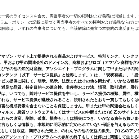
一切のライセンスを含め、両当事者の一切の権利および義務は消滅します。た
ログラム・ポリシーの記載に基づく両当事者のすべての権利および義務ならび
の解除は、いずれの当事者についても、当該解除に先立つ本規約の違反または
ン・サイト上で提供される商品およびサービス、特別リンク、リンクフォーマット、
ツ、甲および甲の関連会社のドメイン名、商標およびロゴ（アマゾン商標を含
よびその他の知的財産権、アソシエイト・プログラムに関して甲または甲の関
コンテンツ（以下「サービス提供」と総称します。）は、「現状有姿」、「提
ービス提供に関して、明示、黙示、法定またはその他を問わず、いかなる種類
、満足な品質、特定目的への適合性、非侵害および法、慣習、取引過程、履行
甲は、いつでも、随時サービス提供を中止し、サービス提供の種類、属性、機
ずれも、サービス提供が継続されること、説明されたとおり一貫してもしくは
害な構成要素を含まないことを保証しません。甲または甲の関連会社もしくはラ
ィルス、悪質ソフトウェアもしくはサービスの中断または (B) 乙のサイト
これらの改変、削除、破棄、損害もしくは損失につき、いかなる責任も負いま
助言もしくは情報も、本規約に明示的に定められていない保証を与えるもので
利益もしくは収益、期待された売上、のれんその他の便益の損失、 (Y) 乙の
) 乙のアソシエイト・プログラムへの参加の終了もしくは停止に関連して生じ