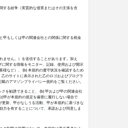
関する紛争（実質的な侵害またはその主張を含
と甲もしくは甲の関連会社との関係に関する税金
られません。）を送信することがあります。加え
ーザに関する情報をモニター、記録、使用および開示
など）、 (b) 本規約の遵守状況を確認するため
て、乙のサイトに表示された乙のロゴおよびプログラ
記載のアマゾンプライバシー規約をご覧ください。
クを勧誘できること、 (b) 甲および甲の関連会社
c)甲が本規約の規定を厳密に履行しない場合で
及び更新、甲がなしうる活動、甲が本規約に基づきな
効力を有することについて、承諾および同意しま