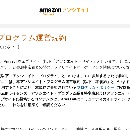
・プログラム運営規約
ください。)
、Amazonウェブサイト（以下「
アソシエイト・サイト
」といいます。）に
ます。）と参加申込者との間のアフィリエイトマーケティング関係について管
（以下「アソシエイト・プログラム」といいます。）に参加するまたは参加し
す。）は、本アソシエイト・プログラム運営規約（以下「本規約」といいます
利用することにより、本規約に参照されている
プログラム・ポリシー
（第12
ムIPライセンス、アソシエイト・プログラム紹介料率表およびアソシエイ
pのウェブサイトに投稿するコンテンツは、Amazonのコミュニティガイドライ
せん。これらを注意深くご精読ください。
載のアマゾン・サイトへのリンク、または（地域により適用がある場合は）