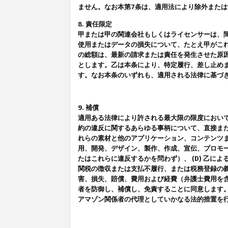
ません。なお本第7条は、適用法により除外また
8. 責任限定
甲または甲の関連会社もしくはライセンサーは、
使用またはデータの損失について、たとえ甲がこ
の総額は、最新の請求または責任を発生させた原
とします。乙は本条により、特定履行、差し止め
す。なお本条のいずれも、適用される法律に基づ
9. 補償
適用ある法律により許される最大限の限度におい
約の違反に関するあらゆる事柄について、直接また
れらの素材と他のアプリケーション、コンテンツま
用、開発、デザイン、製作、作成、宣伝、プロモー
たはこれらに違反するかを問わず）、 (D) 乙に
関税の徴収または支払不履行、または税務登録の義
害、損失、賠償、費用および経費（弁護士費用を
者を防御し、補償し、免責することに同意します
アマゾン関係者の代理としていかなる法的措置を