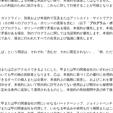
る事前の書面による明確な承諾がない限り、本規約を譲渡してはなりません。
れらの利益のために効力を生じ、これらに対して行使することが可能となりま
、ガイドライン、別表および本規約で言及またはアソシエイト・サイトでアク
版（その時々のプログラム・ポリシーの更新を含む）（以下「
プログラム・ポ
よびプログラム・ポリシーの間で矛盾がある場合、本規約が優先します。本規
で矛盾がある場合、別のプログラムに関しては当該契約が優先します。本規約
意であり、過去に行われたすべての合意および協議に優先します。
えば」という用語は、それぞれ「含むが、それに限定されない」、「例、ただ
供または乙がアクセスできるようにした、甲または甲の関連会社のいずれかに
おいても甲の独占的財産となります。乙は、本規約に基づく乙の履行に合理的
できるすべての個人または企業が、本規約上の義務に留意し、およびこれを遵
開示せず、本規約において明示的に許可されてない使用および開示から秘密情
に定める条件に追加して適用されるものとし、本規約の有効期間中及び終了後
と甲または甲の関連会社の間にいかなるパートナーシップ、ジョイントベンチ
甲または甲の関連会社を代理して、いかなる申込みや表明も行う権限またはこ