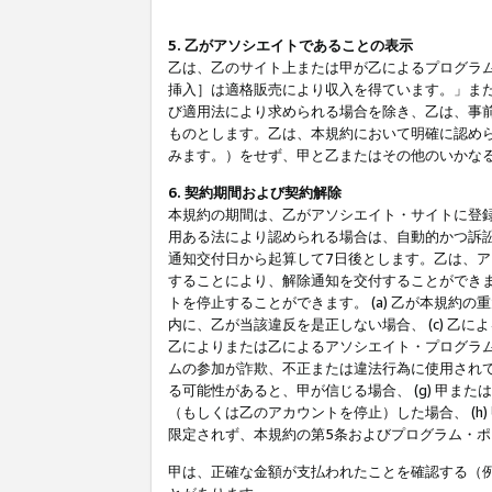
5. 乙がアソシエイトであることの表示
乙は、乙のサイト上または甲が乙によるプログラム
挿入］は適格販売により収入を得ています。」ま
び適用法により求められる場合を除き、乙は、事
ものとします。乙は、本規約において明確に認め
みます。）をせず、甲と乙またはその他のいかな
6. 契約期間および契約解除
本規約の期間は、乙がアソシエイト・サイトに登
用ある法により認められる場合は、自動的かつ訴
通知交付日から起算して7日後とします。乙は、
することにより、解除通知を交付することができ
トを停止することができます。 (a) 乙が本規約
内に、乙が当該違反を是正しない場合、 (c) 乙
乙によりまたは乙によるアソシエイト・プログラム
ムの参加が詐欺、不正または違法行為に使用されて
る可能性があると、甲が信じる場合、 (g) 甲
（もしくは乙のアカウントを停止）した場合、 (h
限定されず、本規約の第5条およびプログラム・
甲は、正確な金額が支払われたことを確認する（