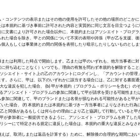
・コンテンツの表示またはその他の使用を許可したその他の場所のどこかに、
たは本規約に基づき事前に許可された内容と実質的に同じ文言を目立つように
前に文書により許可された場合以外に、本規約またはアソシエイト・プログラ
られた場合を除き、甲との関係について不実の表明や誇張（甲が乙を支援、後
る個人もしくは事業体との間の関係を表明したり暗示したりしないものとしま
録または利用した時点で開始します。乙または甲のいずれも、他方当事者に対
訟に持ち込むことなく）いつでも、理由の有無を問わず本規約を解除すること
アソシエイト・サイト上の乙のアカウントにログインし、「アカウントの管理
ます。さらに、甲は、以下のいずれかに該当する場合には、乙に対する書面通
の重大な違反を犯した場合、 (b) 甲が本規約（プログラム・ポリシーを含む）
によるアソシエイト・プログラムの参加に関連して甲が請求を受ける可能性または
参加に関連して、甲のブランドまたは名誉が損なわれる可能性があると甲が信じ
いた場合、 (f) 本規約または本規約に基づき一方当事者によりなされた行
または乙と関係があるもしくは何らかの理由により乙と協調して行動していると
) 甲が参加者に一般提供できるように、アソシエイト・プログラムを終了した
ポリシーにて特定される規定に違反した場合は、本規約の重大な違反とみなさ
例えば、取消しまたは返品を計算する）ために、解除後の合理的な期間におい