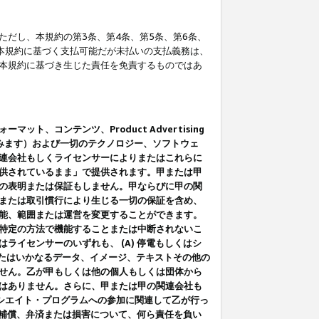
だし、本規約の第3条、第4条、第5条、第6条、
に本規約に基づく支払可能だが未払いの支払義務は、
本規約に基づき生じた責任を免責するものではあ
コンテンツ、Product Advertising
みます）および一切のテクノロジー、ソフトウェ
連会社もしくライセンサーによりまたはこれらに
供されているまま」で提供されます。甲または甲
の表明または保証もしません。甲ならびに甲の関
または取引慣行により生じる一切の保証を含め、
能、範囲または運営を変更することができます。
特定の方法で機能することまたは中断されないこ
イセンサーのいずれも、 (A) 停電もしくはシ
またはいかなるデータ、イメージ、テキストその他の
せん。乙が甲もしくは他の個人もしくは団体から
はありません。さらに、甲または甲の関連会社も
アソシエイト・プログラムへの参加に関連して乙が行っ
る補償、弁済または損害について、何ら責任を負い