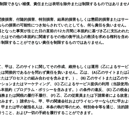
は制限できない補償、責任または表明を除外または制限するものではありませ
間接損害、付随的損害、特別損害、結果的損害もしくは懲罰的損害またはサー
れらの損害の可能性につき知らされていたとしても、何ら責任を負いません。
因となった事実が生じた日の直前の12カ月間に本規約に基づき乙に支払われ
またはその他の本規約に関連するその他の衡平法上の救済を求める権利を含め
き制限することができない責任を制限するものではありません。
て、甲は、乙のサイトに関してその作成、維持もしくは運用（乙によるサービ
は間接的であるかを問わず責任を負いません。乙は、 (A)乙のサイトまた
たはプロセスとの組み合わせを含みます。）、 (B) 乙のサイトまたは乙の
ションまたはマーケティング、 (C) 乙によるサービス提供の利用（当該使
よる本規約（プログラム・ポリシーを含みます。）の条件の違反、 (E) 乙の
務または関税の履行不履行、 (F) 乙、乙の従業員または下請業者による故
含みます。）請求から、甲、甲の関連会社およびライセンサーならびに甲およ
。甲または甲の被指名人は、本条の執行等のため、特別命令等を通じ、法的請
行うこと、および一切の手続を履行することができます。