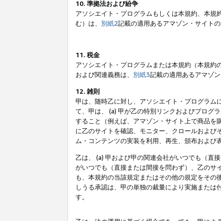
10. 準拠法および紛争
アソシエイト・プログラムもしくは本規約、本規
む）は、
別紙2
記載の適用あるアマゾン・サイトの
11. 税金
アソシエイト・プログラムまたは本規約（本規約
および関連義務は、
別紙3
記載の適用あるアマゾン
12. 雑則
甲は、随時乙に対し、アソシエイト・プログラム
て、甲は、 (a) 甲が乙の特別リンクおよびプ
すること（例えば、アマゾン・サイト上で商品を購
に乙のサイトを確認、モニター、クロールおよびそ
ム・コンテンツの実装を利用、再生、頒布および
乙は、 (a) 甲および甲の関連会社がいつでも（
がいつでも（直接または間接を問わず）、乙のサイ
も、本規約の当該規定またはその他の規定をその後
しうる承認は、甲の単独の裁量により実施または
す。