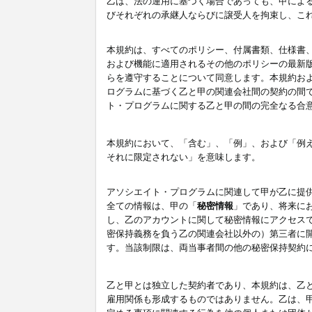
乙は、法の運用に基づく場合であっても、甲によ
びそれぞれの承継人ならびに譲受人を拘束し、こ
本規約は、すべてのポリシー、付属書類、仕様書
および機能に適用されるその他のポリシーの最新
らを遵守することについて同意します。本規約お
ログラムに基づく乙と甲の関連会社間の契約の間
ト・プログラムに関する乙と甲の間の完全なる合
本規約において、「含む」、「例」、および「例
それに限定されない」を意味します。
アソシエイト・プログラムに関連して甲が乙に提
全ての情報は、甲の「
秘密情報
」であり、将来に
し、乙のアカウントに関して秘密情報にアクセス
密保持義務を負う乙の関連会社以外の）第三者に
す。当該制限は、両当事者間の他の秘密保持契約
乙と甲とは独立した契約者であり、本規約は、乙
雇用関係も形成するものではありません。乙は、