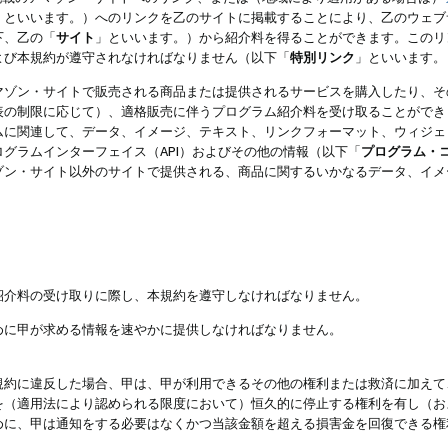
」といいます。）へのリンクを乙のサイトに掲載することにより、乙のウェブ
下、乙の「
サイト
」といいます。）から紹介料を得ることができます。このリ
よび本規約が遵守されなければなりません（以下「
特別リンク
」といいます。
マゾン・サイトで販売される商品または提供されるサービスを購入したり、そ
表の制限に応じて）、適格販売に伴うプログラム紹介料を受け取ることができ
ムに関連して、データ、イメージ、テキスト、リンクフォーマット、ウィジェ
グラムインターフェイス（API）およびその他の情報（以下「
プログラム・
ゾン・サイト以外のサイトで提供される、商品に関するいかなるデータ、イメ
紹介料の受け取りに際し、本規約を遵守しなければなりません。
めに甲が求める情報を速やかに提供しなければなりません。
規約に違反した場合、甲は、甲が利用できるその他の権利または救済に加えて
を（適用法により認められる限度において）恒久的に停止する権利を有し（お
めに、甲は通知をする必要はなくかつ当該金額を超える損害金を回復できる権