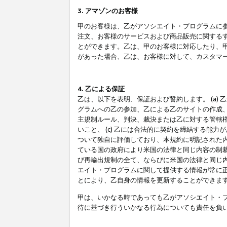
3. アマゾンのお客様
甲のお客様は、乙がアソシエイト・プログラムに
注文、お客様のサービスおよび商品販売に関する
とができます。乙は、甲のお客様に対応したり、
があった場合、乙は、お客様に対して、カスタマ
4. 乙による保証
乙は、以下を表明、保証および誓約します。 (a)
グラムへの乙の参加、乙による乙のサイトの作成
主規制ルール、判決、裁決または乙に対する管轄
いこと、 (c) 乙には合法的に契約を締結する能
ついて独自に評価しており、本規約に明記された内
ている国の政府により米国の法律と同じ内容の制裁
び再輸出規制の全て、ならびに米国の法律と同じ内
エイト・プログラムに関して提供する情報が常に
とにより、乙自身の情報を更新することができま
甲は、いかなる時であっても乙がアソシエイト・
待に基づき行ういかなる行為についても責任を負