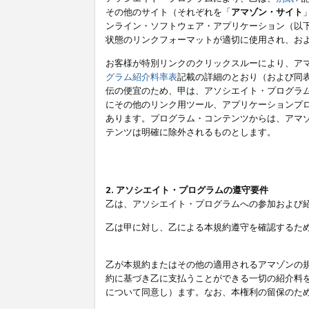
その他のサイト（それぞれを「
アマゾン・サイト
ンライン・ソフトウェア・アプリケーション（以
状態のリンクフォーマットが適切に使用され、お
お客様が特別リンクのクリックスルーにより、ア
グラム紹介料率表
記載の詳細のとおり（および同
伝の便宜のため、甲は、アソシエイト・プログラ
にその他のリンク用ツール、アプリケーションプロ
あります。プログラム・コンテンツからは、アマ
テンツは明確に除外されるものとします。
2. アソシエイト・プログラムの遵守要件
乙は、アソシエイト・プログラムへの参加および
乙は甲に対し、乙による本規約遵守を確認するた
乙が本規約またはその他の適用されるアマゾンの
約に基づき乙に支払うことができる一切の紹介料
について同意し）ます。なお、本権利の留保のた