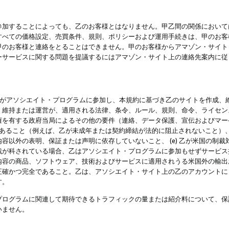
参加することによっても、乙のお客様とはなりません。甲乙間の関係において
すべての価格設定、売買条件、規則、ポリシーおよび運用手続きは、甲のお客
甲のお客様と連絡をとることはできません。甲のお客様からアマゾン・サイト
ーサービスに関する問題を提議するにはアマゾン・サイト上の連絡先案内に従
 乙がアソシエイト・プログラムに参加し、本規約に基づき乙のサイトを作成、維
、維持または運営が、適用される法律、条令、ルール、規則、命令、ライセン
権を有する政府当局によるその他の要件（連絡、データ保護、宣伝およびマー
力があること（例えば、乙が未成年または契約締結が法的に阻止されないこと）、 
容以外の表明、保証または声明に依存していないこと、 (e) 乙が米国の制
が科されている場合、乙はアソシエイト・プログラムに参加もせずサービス提供
容の商品、ソフトウェア、技術およびサービスに適用されうる米国外の輸出およ
正確かつ完全であること。乙は、アソシエイト・サイト上の乙のアカウントに
す。
プログラムに関連して期待できるトラフィックの量または紹介料について、保
いません。