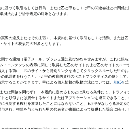
約に基づく取引もしくは行為、または乙と甲もしくは甲の関連会社との関係に
準拠法および紛争規定の対象となります。
の実際の違反またはその主張）、本規約に基づく取引もしくは活動、または乙
・サイトの税規定の対象となります。
に関する通知（電子メール、プッシュ通知及びSMSを含みますが、これに限
ログラム・コンテンツの表示に関して取得した乙のサイトおよび乙のサイトのユ
入する前に、乙のサイトから特別リンクを通じてクリックスルーした甲のお客様
の他調査を行うこと、 (c) 甲の教育的資料のベストプラクティスの例とし
表示することができます。甲による個人情報の取扱方法については、
別紙4
に
直接または間接を問わず）、本規約に定めるものとは異なる条件にて、トラフィッ
トと類似または競合するサイトまたはアプリケーションを運営できること、(
に強制する権利を放棄したことにはならないこと、 (d) 甲がなしうる決定
付与され、権限を与えられた甲の代表者が書面によって提供した場合に限り、