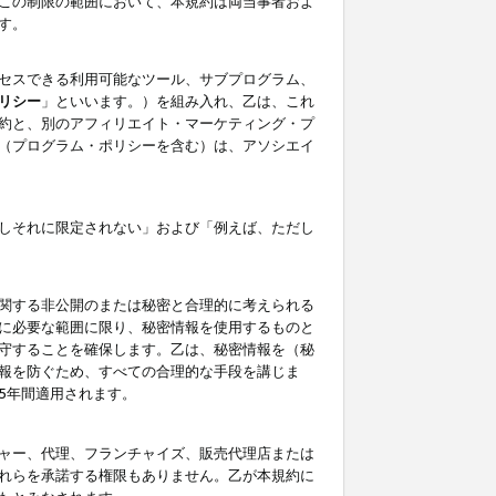
この制限の範囲において、本規約は両当事者およ
す。
セスできる利用可能なツール、サブプログラム、
リシー
」といいます。）を組み入れ、乙は、これ
約と、別のアフィリエイト・マーケティング・プ
（プログラム・ポリシーを含む）は、アソシエイ
しそれに限定されない」および「例えば、ただし
関する非公開のまたは秘密と合理的に考えられる
に必要な範囲に限り、秘密情報を使用するものと
守することを確保します。乙は、秘密情報を（秘
報を防ぐため、すべての合理的な手段を講じま
5年間適用されます。
ャー、代理、フランチャイズ、販売代理店または
れらを承諾する権限もありません。乙が本規約に