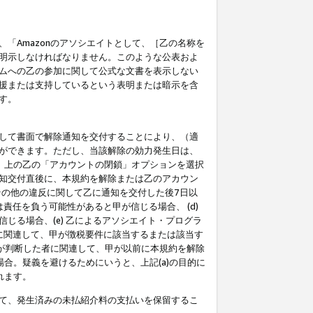
「Amazonのアソシエイトとして、［乙の名称を
明示しなければなりません。このような公表およ
ムへの乙の参加に関して公式な文書を表示しない
援または支持しているという表明または暗示を含
す。
して書面で解除通知を交付することにより、（適
ができます。ただし、当該解除の効力発生日は、
」上の乙の「アカウントの閉鎖」オプションを選択
知交付直後に、本規約を解除または乙のアカウン
のその他の違反に関して乙に通知を交付した後7日以
責任を負う可能性があると甲が信じる場合、 (d)
る場合、(e) 乙によるアソシエイト・プログラ
為に関連して、甲が徴税要件に該当するまたは該当す
甲が判断した者に関連して、甲が以前に本規約を解除
場合。疑義を避けるためにいうと、上記(a)の目的に
れます。
て、発生済みの未払紹介料の支払いを保留するこ