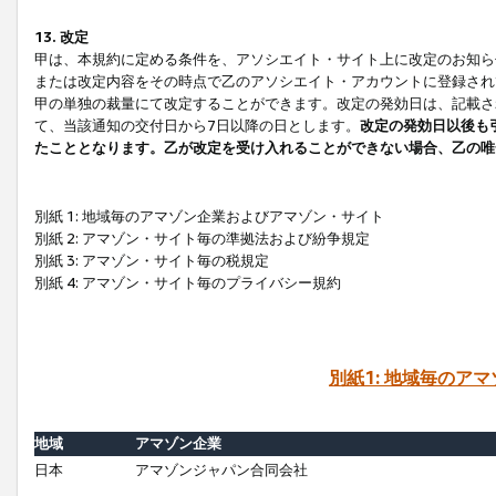
13. 改定
甲は、本規約に定める条件を、アソシエイト・サイト上に改定のお知ら
または改定内容をその時点で乙のアソシエイト・アカウントに登録され
甲の単独の裁量にて改定することができます。改定の発効日は、記載さ
て、当該通知の交付日から7日以降の日とします。
改定の発効日以後も
たこととなります。乙が改定を受け入れることができない場合、乙の唯
別紙 1: 地域毎のアマゾン企業およびアマゾン・サイト
別紙 2: アマゾン・サイト毎の準拠法および紛争規定
別紙 3: アマゾン・サイト毎の税規定
別紙 4: アマゾン・サイト毎のプライバシー規約
別紙1: 地域毎のア
地域
アマゾン企業
日本
アマゾンジャパン合同会社