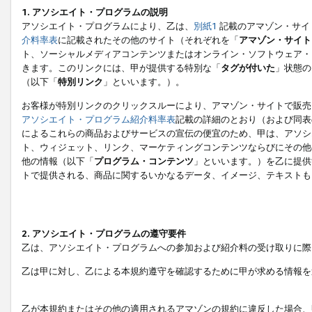
1. アソシエイト・プログラムの説明
アソシエイト・プログラムにより、乙は、
別紙1
記載のアマゾン・サイ
介料率表
に記載されたその他のサイト（それぞれを「
アマゾン・サイト
ト、ソーシャルメディアコンテンツまたはオンライン・ソフトウェア・
きます。このリンクには、甲が提供する特別な「
タグが付いた
」状態の
（以下「
特別リンク
」といいます。）。
お客様が特別リンクのクリックスルーにより、アマゾン・サイトで販売
アソシエイト・プログラム紹介料率表
記載の詳細のとおり（および同表
によるこれらの商品およびサービスの宣伝の便宜のため、甲は、アソシ
ト、ウィジェット、リンク、マーケティングコンテンツならびにその他
他の情報（以下「
プログラム・コンテンツ
」といいます。）を乙に提供
トで提供される、商品に関するいかなるデータ、イメージ、テキストも
2. アソシエイト・プログラムの遵守要件
乙は、アソシエイト・プログラムへの参加および紹介料の受け取りに際
乙は甲に対し、乙による本規約遵守を確認するために甲が求める情報を
乙が本規約またはその他の適用されるアマゾンの規約に違反した場合、