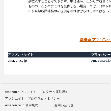
泉徴収することができます。甲は随時、乙からの税金に
ものの、乙が甲にこれを提供しない場合、甲は、（甲が
乙が当該税関連情報の提供を義務付けられる者ではない
別紙4: アマゾ
アマゾン・サイト
プライバシー
amazon.co.jp
Amazon.c
Amazonアソシエイト・プログラム運営規約
アソシエイト・プログラム・ポリシー
Amazon.co.jp 利用規約
お問い合わせ