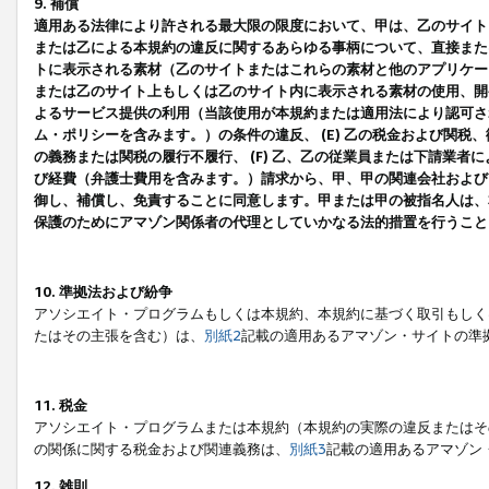
9. 補償
適用ある法律により許される最大限の限度において、甲は、乙のサイト
または乙による本規約の違反に関するあらゆる事柄について、直接または
トに表示される素材（乙のサイトまたはこれらの素材と他のアプリケーシ
または乙のサイト上もしくは乙のサイト内に表示される素材の使用、開発
よるサービス提供の利用（当該使用が本規約または適用法により認可され
ム・ポリシーを含みます。）の条件の違反、 (E) 乙の税金および関
の義務または関税の履行不履行、 (F) 乙、乙の従業員または下請業
び経費（弁護士費用を含みます。）請求から、甲、甲の関連会社および
御し、補償し、免責することに同意します。甲または甲の被指名人は、
保護のためにアマゾン関係者の代理としていかなる法的措置を行うこと
10. 準拠法および紛争
アソシエイト・プログラムもしくは本規約、本規約に基づく取引もしく
たはその主張を含む）は、
別紙2
記載の適用あるアマゾン・サイトの準
11. 税金
アソシエイト・プログラムまたは本規約（本規約の実際の違反またはそ
の関係に関する税金および関連義務は、
別紙3
記載の適用あるアマゾン
12. 雑則