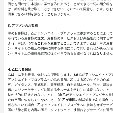
否かを問わず、本規約に基づき乙に支払うことができる一切の紹介料を
は、紹介料を受け取ることができないことについて同意し）ます。なお
回復できる権利を損なうこともありません。
3. アマゾンのお客様
甲のお客様は、乙がアソシエイト・プログラムに参加することによって
られているお客様の注文、お客様のサービスおよび商品販売に関するす
され、甲はいつでもこれらを変更することができます。乙は、甲のお客
ン・サイトとの相互の関係に関する事項について問い合わせがあった場
ン・サイト上の連絡先案内に従うべきである旨述べなければなりません
4. 乙による保証
乙は、以下を表明、保証および誓約します。 (a) 乙がアソシエイト・
アソシエイト・プログラムへの乙の参加、乙による乙のサイトの作成、
可、ガイダンス、実施規則、業界標準、自主規制ルール、判決、裁決ま
伝およびマーケティングに関する全ルールを含む）に違反しないこと、 
結が法的に阻止されないこと）、 (d) 乙がアソシエイト・プログラ
たは声明に依存していないこと、 (e) 乙が米国の制裁対象である場
科されている場合、乙はアソシエイト・プログラムに参加もせずサービス
国の法律と同じ内容の商品、ソフトウェア、技術およびサービスに適用さ