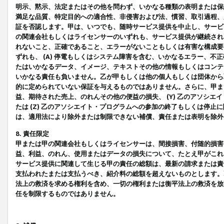
明示、黙示、法定またはその他を問わず、いかなる種類の表明または保
満足な品質、特定目的への適合性、非侵害および法、慣習、取引過程、
証を否認します。甲は、いつでも、随時サービス提供を中止し、サービ
の関連会社もしくはライセンサーのいずれも、サービス提供が継続され
れないこと、正確であること、エラーがないこともしくは有害な構成要
ずれも、 (A) 停電もしくはシステム障害を含む、いかなるエラー、不
たはいかなるデータ、イメージ、テキストその他の情報もしくはコンテ
いかなる責任も負いません。乙が甲もしくは他の個人もしくは団体から
的に定められていない保証を与えるものではありません。さらに、甲また
益、期待された売上、のれんその他の便益の損失、 (Y) 乙のアソシ
たは (Z) 乙のアソシエイト・プログラムへの参加の終了もしくは停
は、適用法により除外または制限できない補償、責任または表明を除外
8. 責任限定
甲または甲の関連会社もしくはライセンサーは、間接損害、付随的損害
益、利益、のれん、使用またはデータの損失について、たとえ甲がこれ
サービス提供に関連して生じる甲の責任の総額は、最新の請求または責
支払われたまたは支払うべき、紹介料の総額を超えないものとします。
法上の救済を求める権利を含め、一切の権利または衡平法上の救済を放
任を制限するものではありません。