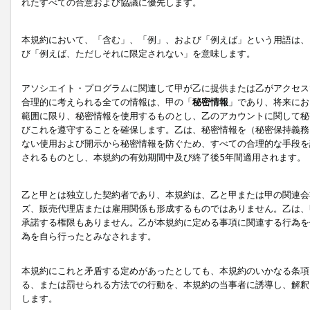
れたすべての合意および協議に優先します。
本規約において、「含む」、「例」、および「例えば」という用語は、
び「例えば、ただしそれに限定されない」を意味します。
アソシエイト・プログラムに関連して甲が乙に提供または乙がアクセス
合理的に考えられる全ての情報は、甲の「
秘密情報
」であり、将来にお
範囲に限り、秘密情報を使用するものとし、乙のアカウントに関して秘
びこれを遵守することを確保します。乙は、秘密情報を（秘密保持義務
ない使用および開示から秘密情報を防ぐため、すべての合理的な手段を
されるものとし、本規約の有効期間中及び終了後5年間適用されます。
乙と甲とは独立した契約者であり、本規約は、乙と甲または甲の関連会
ズ、販売代理店または雇用関係も形成するものではありません。乙は、
承諾する権限もありません。乙が本規約に定める事項に関連する行為を
為を自ら行ったとみなされます。
本規約にこれと矛盾する定めがあったとしても、本規約のいかなる条項
る、または罰せられる方法での行動を、本規約の当事者に誘導し、解釈
します。