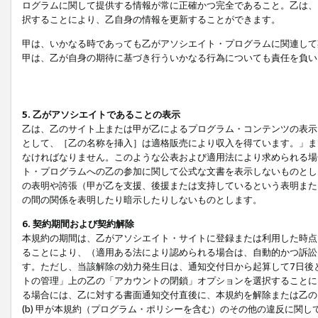
ログラムに関して提供する情報が常に正確かつ完全であること。乙は、
択することにより、乙自身の情報を更新することができます。
甲は、いかなる時であっても乙がアソシエイト・プログラムに関連して
甲は、乙が自身の期待に基づき行ういかなる行為についても責任を負い
5. 乙がアソシエイトであることの表示
乙は、乙のサイト上または甲が乙によるプログラム・コンテンツの表示ま
として、［乙の名称を挿入］は適格販売により収入を得ています。」ま
なければなりません。このような公表および適用法により求められる場
ト・プログラムへの乙の参加に関して公式な文書を表示しないものとし
の表明や誇張（甲が乙を支援、後援または支持しているという表明また
の間の関係を表明したり暗示したりしないものとします。
6. 契約期間および契約解除
本規約の期間は、乙がアソシエイト・サイトに登録または利用した時点
ることにより、（適用ある法により認められる場合は、自動的かつ訴訟
す。ただし、当該解除の効力発生日は、通知交付日から起算して7日後
トの管理」上の乙の「アカウントの閉鎖」オプションを選択することに
る場合には、乙に対する書面通知交付直後に、本規約を解除または乙のア
(b) 甲が本規約（プログラム・ポリシーを含む）のその他の違反に関し