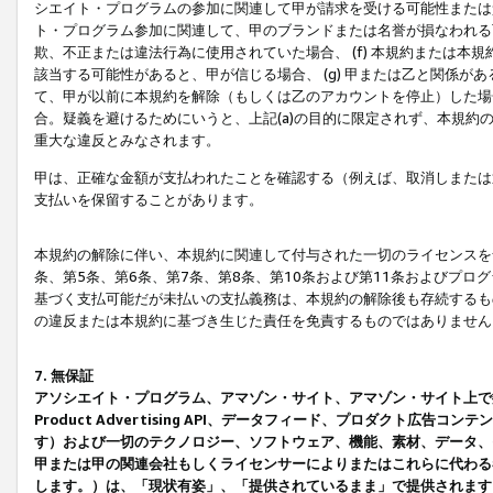
シエイト・プログラムの参加に関連して甲が請求を受ける可能性または責
ト・プログラム参加に関連して、甲のブランドまたは名誉が損なわれる可
欺、不正または違法行為に使用されていた場合、 (f) 本規約または
該当する可能性があると、甲が信じる場合、 (g) 甲または乙と関係
て、甲が以前に本規約を解除（もしくは乙のアカウントを停止）した場合
合。疑義を避けるためにいうと、上記(a)の目的に限定されず、本規約
重大な違反とみなされます。
甲は、正確な金額が支払われたことを確認する（例えば、取消しまたは
支払いを保留することがあります。
本規約の解除に伴い、本規約に関連して付与された一切のライセンスを
条、第5条、第6条、第7条、第8条、第10条および第11条およびプ
基づく支払可能だが未払いの支払義務は、本規約の解除後も存続するも
の違反または本規約に基づき生じた責任を免責するものではありません
7. 無保証
アソシエイト・プログラム、アマゾン・サイト、アマゾン・サイト上で
Product Advertising API、データフィード、プロダクト
す）および一切のテクノロジー、ソフトウェア、機能、素材、データ、
甲または甲の関連会社もしくライセンサーによりまたはこれらに代わる
します。）は、「現状有姿」、「提供されているまま」で提供されます