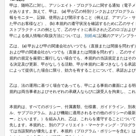
甲は、随時乙に対し、アソシエイト・プログラムに関する通知（電子メ
があります。加えて、甲は、 (a) 甲が乙の特別リンクおよびプログ
報をモニター、記録、使用および開示すること（例えば、アマゾン・サ
た甲のお客様など）、 (b) 本規約の遵守状況を確認するために乙のサイ
ストプラクティスの例として、乙のサイトに表示された乙のロゴおよび
甲による個人情報の取扱方法については、
別紙4
に記載のアマゾンプラ
乙は、 (a) 甲および甲の関連会社がいつでも（直接または間接を問わず
および甲の関連会社がいつでも（直接または間接を問わず）、乙のサイ
規約の規定を厳密に履行しない場合でも、本規約の当該規定またはその他
る決定及び更新、甲がなしうる活動、甲が本規約に基づきなしうる承認
によって提供した場合に限り、効力を有することについて、承諾および
乙は、法の運用に基づく場合であっても、甲による事前の書面による明
規約は両当事者およびそれぞれの承継人ならびに譲受人を拘束し、これ
本規約は、すべてのポリシー、付属書類、仕様書、ガイドライン、別表
ル、サブプログラム、および機能に適用されるその他のポリシーの最新
ー
」といいます。）を組み入れ、乙は、これらを遵守することについて
先します。本規約と、別のアフィリエイト・マーケティング・プログラ
ては当該契約が優先します。本規約（プログラム・ポリシーを含む）は