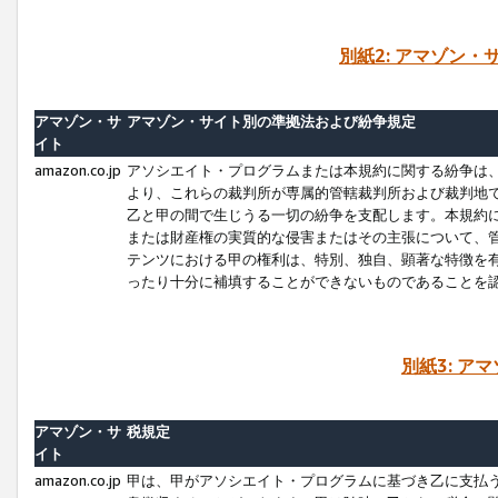
別紙2: アマゾン
アマゾン・サ
アマゾン・サイト別の準拠法および紛争規定
イト
amazon.co.jp
アソシエイト・プログラムまたは本規約に関する紛争は
より、これらの裁判所が専属的管轄裁判所および裁判地
乙と甲の間で生じうる一切の紛争を支配します。本規約
または財産権の実質的な侵害またはその主張について、
テンツにおける甲の権利は、特別、独自、顕著な特徴を
ったり十分に補填することができないものであることを
別紙3: ア
アマゾン・サ
税規定
イト
amazon.co.jp
甲は、甲がアソシエイト・プログラムに基づき乙に支払