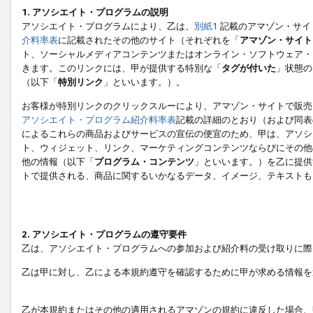
1. アソシエイト・プログラムの説明
アソシエイト・プログラムにより、乙は、
別紙1
記載のアマゾン・サイ
介料率表
に記載されたその他のサイト（それぞれを「
アマゾン・サイト
ト、ソーシャルメディアコンテンツまたはオンライン・ソフトウェア・
きます。このリンクには、甲が提供する特別な「
タグが付いた
」状態の
（以下「
特別リンク
」といいます。）。
お客様が特別リンクのクリックスルーにより、アマゾン・サイトで販売
アソシエイト・プログラム紹介料率表
記載の詳細のとおり（および同表
によるこれらの商品およびサービスの宣伝の便宜のため、甲は、アソシ
ト、ウィジェット、リンク、マーケティングコンテンツならびにその他
他の情報（以下「
プログラム・コンテンツ
」といいます。）を乙に提供
トで提供される、商品に関するいかなるデータ、イメージ、テキストも
2. アソシエイト・プログラムの遵守要件
乙は、アソシエイト・プログラムへの参加および紹介料の受け取りに際
乙は甲に対し、乙による本規約遵守を確認するために甲が求める情報を
乙が本規約またはその他の適用されるアマゾンの規約に違反した場合、