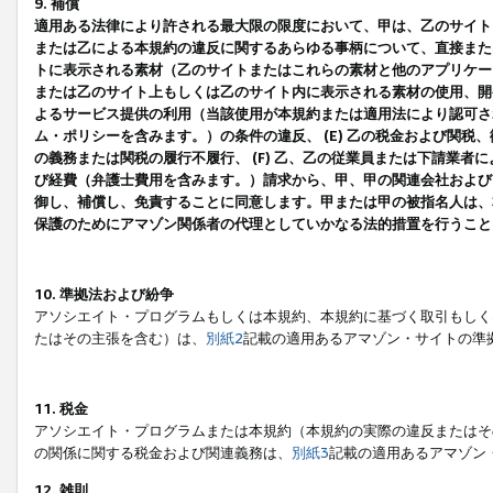
9. 補償
適用ある法律により許される最大限の限度において、甲は、乙のサイト
または乙による本規約の違反に関するあらゆる事柄について、直接または
トに表示される素材（乙のサイトまたはこれらの素材と他のアプリケーシ
または乙のサイト上もしくは乙のサイト内に表示される素材の使用、開発
よるサービス提供の利用（当該使用が本規約または適用法により認可され
ム・ポリシーを含みます。）の条件の違反、 (E) 乙の税金および関
の義務または関税の履行不履行、 (F) 乙、乙の従業員または下請業
び経費（弁護士費用を含みます。）請求から、甲、甲の関連会社および
御し、補償し、免責することに同意します。甲または甲の被指名人は、
保護のためにアマゾン関係者の代理としていかなる法的措置を行うこと
10. 準拠法および紛争
アソシエイト・プログラムもしくは本規約、本規約に基づく取引もしく
たはその主張を含む）は、
別紙2
記載の適用あるアマゾン・サイトの準
11. 税金
アソシエイト・プログラムまたは本規約（本規約の実際の違反またはそ
の関係に関する税金および関連義務は、
別紙3
記載の適用あるアマゾン
12. 雑則