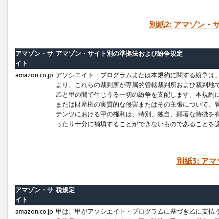
別紙2: アマゾン
アマゾン・サ
アマゾン・サイト別の準拠法および紛争規定
イト
amazon.co.jp
アソシエイト・プログラムまたは本規約に関する紛争は
より、これらの裁判所が専属的管轄裁判所および裁判地
乙と甲の間で生じうる一切の紛争を支配します。本規約
または財産権の実質的な侵害またはその主張について、
テンツにおける甲の権利は、特別、独自、顕著な特徴を
ったり十分に補填することができないものであることを
別紙3: ア
アマゾン・サ
税規定
イト
amazon.co.jp
甲は、甲がアソシエイト・プログラムに基づき乙に支払