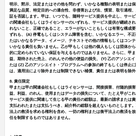
明示、黙示、法定またはその他を問わず、いかなる種類の表明または保
満足な品質、特定目的への適合性、非侵害および法、慣習、取引過程、
証を否認します。甲は、いつでも、随時サービス提供を中止し、サービ
の関連会社もしくはライセンサーのいずれも、サービス提供が継続され
れないこと、正確であること、エラーがないこともしくは有害な構成要
ずれも、 (A) 停電もしくはシステム障害を含む、いかなるエラー、不
たはいかなるデータ、イメージ、テキストその他の情報もしくはコンテ
いかなる責任も負いません。乙が甲もしくは他の個人もしくは団体から
的に定められていない保証を与えるものではありません。さらに、甲また
益、期待された売上、のれんその他の便益の損失、 (Y) 乙のアソシ
たは (Z) 乙のアソシエイト・プログラムへの参加の終了もしくは停
は、適用法により除外または制限できない補償、責任または表明を除外
8. 責任限定
甲または甲の関連会社もしくはライセンサーは、間接損害、付随的損害
益、利益、のれん、使用またはデータの損失について、たとえ甲がこれ
サービス提供に関連して生じる甲の責任の総額は、最新の請求または責
支払われたまたは支払うべき、紹介料の総額を超えないものとします。
法上の救済を求める権利を含め、一切の権利または衡平法上の救済を放
任を制限するものではありません。