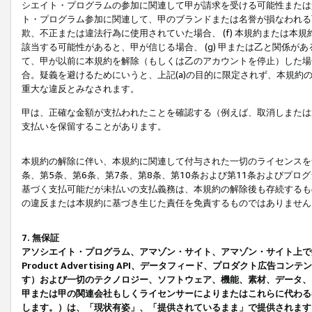
シエイト・プログラムの参加に関連して甲が請求を受ける可能性または責
ト・プログラム参加に関連して、甲のブランドまたは名誉が損なわれる可
欺、不正または違法行為に使用されていた場合、 (f) 本規約または
該当する可能性があると、甲が信じる場合、 (g) 甲または乙と関係
て、甲が以前に本規約を解除（もしくは乙のアカウントを停止）した場合
合。疑義を避けるためにいうと、上記(a)の目的に限定されず、本規約
重大な違反とみなされます。
甲は、正確な金額が支払われたことを確認する（例えば、取消しまたは
支払いを保留することがあります。
本規約の解除に伴い、本規約に関連して付与された一切のライセンスを
条、第5条、第6条、第7条、第8条、第10条および第11条およびプ
基づく支払可能だが未払いの支払義務は、本規約の解除後も存続するも
の違反または本規約に基づき生じた責任を免責するものではありません
7. 無保証
アソシエイト・プログラム、アマゾン・サイト、アマゾン・サイト上で
Product Advertising API、データフィード、プロダクト
す）および一切のテクノロジー、ソフトウェア、機能、素材、データ、
甲または甲の関連会社もしくライセンサーによりまたはこれらに代わる
します。）は、「現状有姿」、「提供されているまま」で提供されます