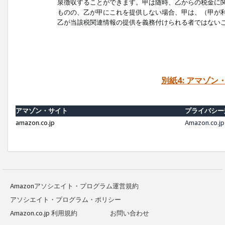
泉徴収することができます。甲は随時、乙からの税金に
ものの、乙が甲にこれを提供しない場合、甲は、（甲が
乙が当該税関連情報の提供を義務付けられる者ではない
別紙4: アマゾ
アマゾン・サイト
プライバシー
amazon.co.jp
Amazon.c
Amazonアソシエイト・プログラム運営規約
アソシエイト・プログラム・ポリシー
Amazon.co.jp 利用規約
お問い合わせ