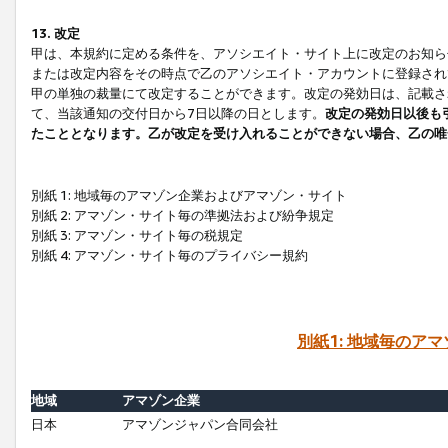
13. 改定
甲は、本規約に定める条件を、アソシエイト・サイト上に改定のお知ら
または改定内容をその時点で乙のアソシエイト・アカウントに登録され
甲の単独の裁量にて改定することができます。改定の発効日は、記載さ
て、当該通知の交付日から7日以降の日とします。
改定の発効日以後も
たこととなります。乙が改定を受け入れることができない場合、乙の唯
別紙 1: 地域毎のアマゾン企業およびアマゾン・サイト
別紙 2: アマゾン・サイト毎の準拠法および紛争規定
別紙 3: アマゾン・サイト毎の税規定
別紙 4: アマゾン・サイト毎のプライバシー規約
別紙1: 地域毎のア
地域
アマゾン企業
日本
アマゾンジャパン合同会社