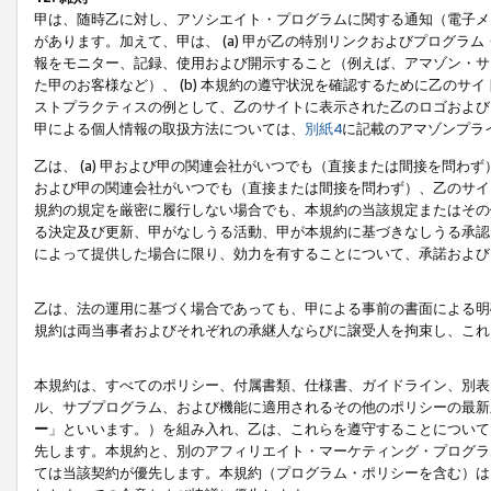
甲は、随時乙に対し、アソシエイト・プログラムに関する通知（電子メ
があります。加えて、甲は、 (a) 甲が乙の特別リンクおよびプログ
報をモニター、記録、使用および開示すること（例えば、アマゾン・サ
た甲のお客様など）、 (b) 本規約の遵守状況を確認するために乙のサイ
ストプラクティスの例として、乙のサイトに表示された乙のロゴおよび
甲による個人情報の取扱方法については、
別紙4
に記載のアマゾンプラ
乙は、 (a) 甲および甲の関連会社がいつでも（直接または間接を問わず
および甲の関連会社がいつでも（直接または間接を問わず）、乙のサイ
規約の規定を厳密に履行しない場合でも、本規約の当該規定またはその他
る決定及び更新、甲がなしうる活動、甲が本規約に基づきなしうる承認
によって提供した場合に限り、効力を有することについて、承諾および
乙は、法の運用に基づく場合であっても、甲による事前の書面による明
規約は両当事者およびそれぞれの承継人ならびに譲受人を拘束し、これ
本規約は、すべてのポリシー、付属書類、仕様書、ガイドライン、別表
ル、サブプログラム、および機能に適用されるその他のポリシーの最新
ー
」といいます。）を組み入れ、乙は、これらを遵守することについて
先します。本規約と、別のアフィリエイト・マーケティング・プログラ
ては当該契約が優先します。本規約（プログラム・ポリシーを含む）は