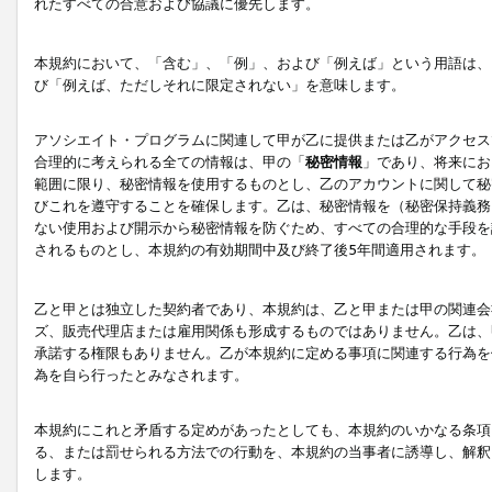
れたすべての合意および協議に優先します。
本規約において、「含む」、「例」、および「例えば」という用語は、
び「例えば、ただしそれに限定されない」を意味します。
アソシエイト・プログラムに関連して甲が乙に提供または乙がアクセス
合理的に考えられる全ての情報は、甲の「
秘密情報
」であり、将来にお
範囲に限り、秘密情報を使用するものとし、乙のアカウントに関して秘
びこれを遵守することを確保します。乙は、秘密情報を（秘密保持義務
ない使用および開示から秘密情報を防ぐため、すべての合理的な手段を
されるものとし、本規約の有効期間中及び終了後5年間適用されます。
乙と甲とは独立した契約者であり、本規約は、乙と甲または甲の関連会
ズ、販売代理店または雇用関係も形成するものではありません。乙は、
承諾する権限もありません。乙が本規約に定める事項に関連する行為を
為を自ら行ったとみなされます。
本規約にこれと矛盾する定めがあったとしても、本規約のいかなる条項
る、または罰せられる方法での行動を、本規約の当事者に誘導し、解釈
します。