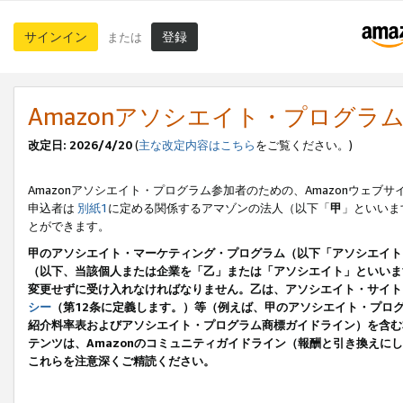
サインイン
登録
または
Amazonアソシエイト・プログラ
改定日: 2026/4/20
(
主な改定内容はこちら
をご覧ください。)
Amazonアソシエイト・プログラム参加者のための、Amazonウェブサ
申込者は
別紙1
に定める関係するアマゾンの法人（以下「
甲
」といいま
とができます。
甲のアソシエイト・マーケティング・プログラム（以下「アソシエイト
（以下、当該個人または企業を「乙」または「アソシエイト」といいま
変更せずに受け入れなければなりません。乙は、アソシエイト・サイト
シー
（第12条に定義します。）等（例えば、甲のアソシエイト・プロ
紹介料率表およびアソシエイト・プログラム商標ガイドライン）を含む本規
テンツは、Amazonのコミュニティガイドライン（報酬と引き換え
これらを注意深くご精読ください。