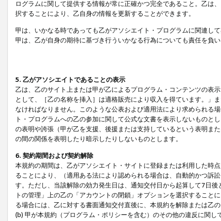
ログラムに関して提供する情報が常に正確かつ完全であること。乙は、
択することにより、乙自身の情報を更新することができます。
甲は、いかなる時であっても乙がアソシエイト・プログラムに関連して
甲は、乙が自身の期待に基づき行ういかなる行為についても責任を負い
5. 乙がアソシエイトであることの表示
乙は、乙のサイト上または甲が乙によるプログラム・コンテンツの表示ま
として、［乙の名称を挿入］は適格販売により収入を得ています。」ま
なければなりません。このような公表および適用法により求められる場
ト・プログラムへの乙の参加に関して公式な文書を表示しないものとし
の表明や誇張（甲が乙を支援、後援または支持しているという表明また
の間の関係を表明したり暗示したりしないものとします。
6. 契約期間および契約解除
本規約の期間は、乙がアソシエイト・サイトに登録または利用した時点
ることにより、（適用ある法により認められる場合は、自動的かつ訴訟
す。ただし、当該解除の効力発生日は、通知交付日から起算して7日後
トの管理」上の乙の「アカウントの閉鎖」オプションを選択することに
る場合には、乙に対する書面通知交付直後に、本規約を解除または乙のア
(b) 甲が本規約（プログラム・ポリシーを含む）のその他の違反に関し