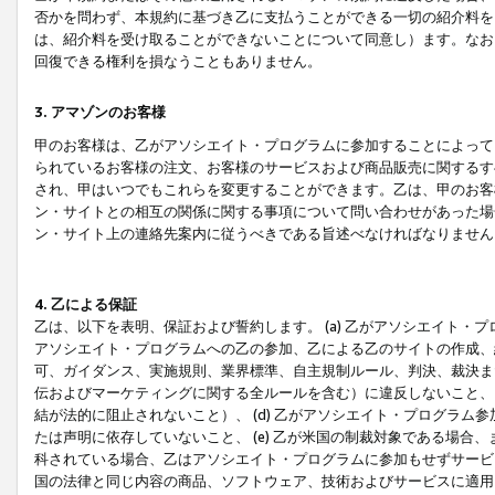
否かを問わず、本規約に基づき乙に支払うことができる一切の紹介料を
は、紹介料を受け取ることができないことについて同意し）ます。なお
回復できる権利を損なうこともありません。
3. アマゾンのお客様
甲のお客様は、乙がアソシエイト・プログラムに参加することによって
られているお客様の注文、お客様のサービスおよび商品販売に関するす
され、甲はいつでもこれらを変更することができます。乙は、甲のお客
ン・サイトとの相互の関係に関する事項について問い合わせがあった場
ン・サイト上の連絡先案内に従うべきである旨述べなければなりません
4. 乙による保証
乙は、以下を表明、保証および誓約します。 (a) 乙がアソシエイト・
アソシエイト・プログラムへの乙の参加、乙による乙のサイトの作成、
可、ガイダンス、実施規則、業界標準、自主規制ルール、判決、裁決ま
伝およびマーケティングに関する全ルールを含む）に違反しないこと、 
結が法的に阻止されないこと）、 (d) 乙がアソシエイト・プログラ
たは声明に依存していないこと、 (e) 乙が米国の制裁対象である場
科されている場合、乙はアソシエイト・プログラムに参加もせずサービス
国の法律と同じ内容の商品、ソフトウェア、技術およびサービスに適用さ