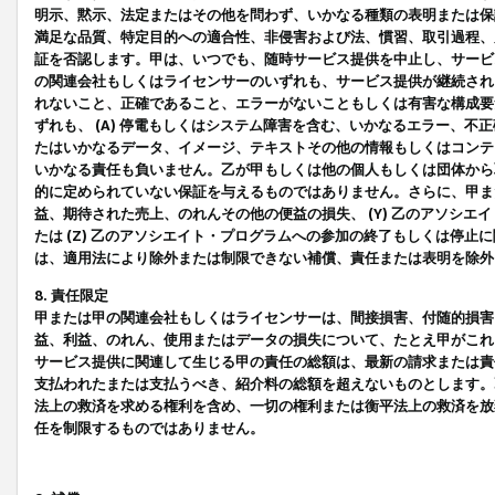
明示、黙示、法定またはその他を問わず、いかなる種類の表明または保
満足な品質、特定目的への適合性、非侵害および法、慣習、取引過程、
証を否認します。甲は、いつでも、随時サービス提供を中止し、サービ
の関連会社もしくはライセンサーのいずれも、サービス提供が継続され
れないこと、正確であること、エラーがないこともしくは有害な構成要
ずれも、 (A) 停電もしくはシステム障害を含む、いかなるエラー、不
たはいかなるデータ、イメージ、テキストその他の情報もしくはコンテ
いかなる責任も負いません。乙が甲もしくは他の個人もしくは団体から
的に定められていない保証を与えるものではありません。さらに、甲また
益、期待された売上、のれんその他の便益の損失、 (Y) 乙のアソシ
たは (Z) 乙のアソシエイト・プログラムへの参加の終了もしくは停
は、適用法により除外または制限できない補償、責任または表明を除外
8. 責任限定
甲または甲の関連会社もしくはライセンサーは、間接損害、付随的損害
益、利益、のれん、使用またはデータの損失について、たとえ甲がこれ
サービス提供に関連して生じる甲の責任の総額は、最新の請求または責
支払われたまたは支払うべき、紹介料の総額を超えないものとします。
法上の救済を求める権利を含め、一切の権利または衡平法上の救済を放
任を制限するものではありません。