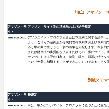
別紙2: アマゾン
アマゾン・サ
アマゾン・サイト別の準拠法および紛争規定
イト
amazon.co.jp
アソシエイト・プログラムまたは本規約に関する紛争は
より、これらの裁判所が専属的管轄裁判所および裁判地
乙と甲の間で生じうる一切の紛争を支配します。本規約
または財産権の実質的な侵害またはその主張について、
テンツにおける甲の権利は、特別、独自、顕著な特徴を
ったり十分に補填することができないものであることを
別紙3: ア
アマゾン・サ
税規定
イト
amazon.co.jp
甲は、甲がアソシエイト・プログラムに基づき乙に支払