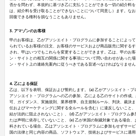
否かを問わず、本規約に基づき乙に支払うことができる一切の紹介料を
は、紹介料を受け取ることができないことについて同意し）ます。なお
回復できる権利を損なうこともありません。
3. アマゾンのお客様
甲のお客様は、乙がアソシエイト・プログラムに参加することによって
られているお客様の注文、お客様のサービスおよび商品販売に関するす
され、甲はいつでもこれらを変更することができます。乙は、甲のお客
ン・サイトとの相互の関係に関する事項について問い合わせがあった場
ン・サイト上の連絡先案内に従うべきである旨述べなければなりません
4. 乙による保証
乙は、以下を表明、保証および誓約します。 (a) 乙がアソシエイト・
アソシエイト・プログラムへの乙の参加、乙による乙のサイトの作成、
可、ガイダンス、実施規則、業界標準、自主規制ルール、判決、裁決ま
伝およびマーケティングに関する全ルールを含む）に違反しないこと、 
結が法的に阻止されないこと）、 (d) 乙がアソシエイト・プログラ
たは声明に依存していないこと、 (e) 乙が米国の制裁対象である場
科されている場合、乙はアソシエイト・プログラムに参加もせずサービス
国の法律と同じ内容の商品、ソフトウェア、技術およびサービスに適用さ