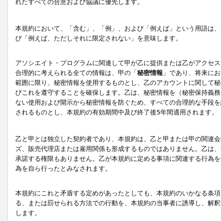
れたすべての合意および協議に優先します。
本規約において、「含む」、「例」、および「例えば」という用語は、
び「例えば、ただしそれに限定されない」を意味します。
アソシエイト・プログラムに関連して甲が乙に提供または乙がアクセス
合理的に考えられる全ての情報は、甲の「
秘密情報
」であり、将来にお
範囲に限り、秘密情報を使用するものとし、乙のアカウントに関して秘
びこれを遵守することを確保します。乙は、秘密情報を（秘密保持義務
ない使用および開示から秘密情報を防ぐため、すべての合理的な手段を
されるものとし、本規約の有効期間中及び終了後5年間適用されます。
乙と甲とは独立した契約者であり、本規約は、乙と甲または甲の関連会
ズ、販売代理店または雇用関係も形成するものではありません。乙は、
承諾する権限もありません。乙が本規約に定める事項に関連する行為を
為を自ら行ったとみなされます。
本規約にこれと矛盾する定めがあったとしても、本規約のいかなる条項
る、または罰せられる方法での行動を、本規約の当事者に誘導し、解釈
します。