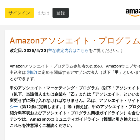
サインイン
登録
または
Amazonアソシエイト・プログラ
改定日: 2026/4/20
(
主な改定内容はこちら
をご覧ください。)
Amazonアソシエイト・プログラム参加者のための、Amazonウェブサ
申込者は
別紙1
に定める関係するアマゾンの法人（以下「
甲
」といいま
とができます。
甲のアソシエイト・マーケティング・プログラム（以下「アソシエイト
（以下、当該個人または企業を「乙」または「アソシエイト」といいま
変更せずに受け入れなければなりません。乙は、アソシエイト・サイト
シー
（第12条に定義します。）等（例えば、甲のアソシエイト・プロ
紹介料率表およびアソシエイト・プログラム商標ガイドライン）を含む本規
テンツは、Amazonのコミュニティガイドライン（報酬と引き換え
これらを注意深くご精読ください。