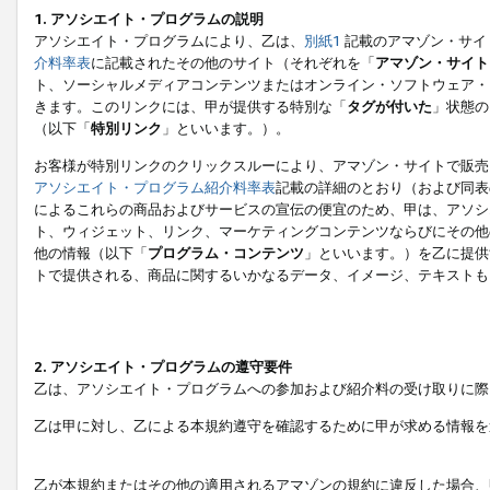
1. アソシエイト・プログラムの説明
アソシエイト・プログラムにより、乙は、
別紙1
記載のアマゾン・サイ
介料率表
に記載されたその他のサイト（それぞれを「
アマゾン・サイト
ト、ソーシャルメディアコンテンツまたはオンライン・ソフトウェア・
きます。このリンクには、甲が提供する特別な「
タグが付いた
」状態の
（以下「
特別リンク
」といいます。）。
お客様が特別リンクのクリックスルーにより、アマゾン・サイトで販売
アソシエイト・プログラム紹介料率表
記載の詳細のとおり（および同表
によるこれらの商品およびサービスの宣伝の便宜のため、甲は、アソシ
ト、ウィジェット、リンク、マーケティングコンテンツならびにその他
他の情報（以下「
プログラム・コンテンツ
」といいます。）を乙に提供
トで提供される、商品に関するいかなるデータ、イメージ、テキストも
2. アソシエイト・プログラムの遵守要件
乙は、アソシエイト・プログラムへの参加および紹介料の受け取りに際
乙は甲に対し、乙による本規約遵守を確認するために甲が求める情報を
乙が本規約またはその他の適用されるアマゾンの規約に違反した場合、