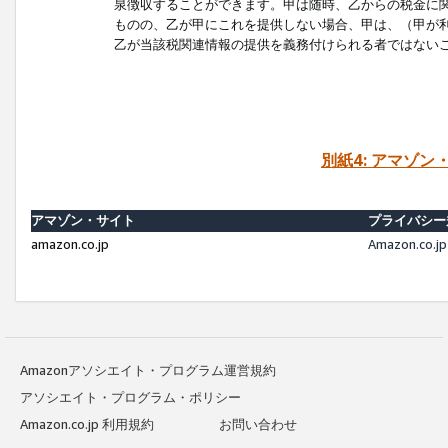
泉徴収することができます。甲は随時、乙からの税金に
ものの、乙が甲にこれを提供しない場合、甲は、（甲が
乙が当該税関連情報の提供を義務付けられる者ではない
別紙4: アマゾ
アマゾン・サイト
プライバシー
amazon.co.jp
Amazon.c
Amazonアソシエイト・プログラム運営規約
アソシエイト・プログラム・ポリシー
Amazon.co.jp 利用規約
お問い合わせ