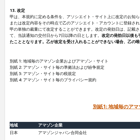
13. 改定
甲は、本規約に定める条件を、アソシエイト・サイト上に改定のお知ら
または改定内容をその時点で乙のアソシエイト・アカウントに登録され
甲の単独の裁量にて改定することができます。改定の発効日は、記載さ
て、当該通知の交付日から7日以降の日とします。
改定の発効日以後も
たこととなります。乙が改定を受け入れることができない場合、乙の唯
別紙 1: 地域毎のアマゾン企業およびアマゾン・サイト
別紙 2: アマゾン・サイト毎の準拠法および紛争規定
別紙 3: アマゾン・サイト毎の税規定
別紙 4: アマゾン・サイト毎のプライバシー規約
別紙1: 地域毎のア
地域
アマゾン企業
日本
アマゾンジャパン合同会社