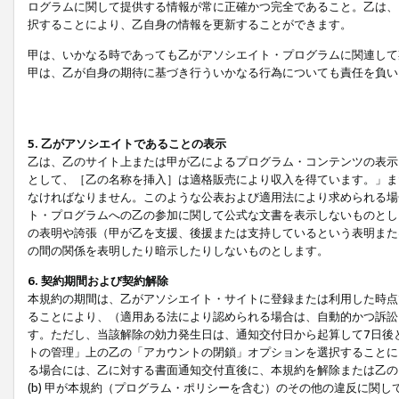
ログラムに関して提供する情報が常に正確かつ完全であること。乙は、
択することにより、乙自身の情報を更新することができます。
甲は、いかなる時であっても乙がアソシエイト・プログラムに関連して
甲は、乙が自身の期待に基づき行ういかなる行為についても責任を負い
5. 乙がアソシエイトであることの表示
乙は、乙のサイト上または甲が乙によるプログラム・コンテンツの表示ま
として、［乙の名称を挿入］は適格販売により収入を得ています。」ま
なければなりません。このような公表および適用法により求められる場
ト・プログラムへの乙の参加に関して公式な文書を表示しないものとし
の表明や誇張（甲が乙を支援、後援または支持しているという表明また
の間の関係を表明したり暗示したりしないものとします。
6. 契約期間および契約解除
本規約の期間は、乙がアソシエイト・サイトに登録または利用した時点
ることにより、（適用ある法により認められる場合は、自動的かつ訴訟
す。ただし、当該解除の効力発生日は、通知交付日から起算して7日後
トの管理」上の乙の「アカウントの閉鎖」オプションを選択することに
る場合には、乙に対する書面通知交付直後に、本規約を解除または乙のア
(b) 甲が本規約（プログラム・ポリシーを含む）のその他の違反に関し