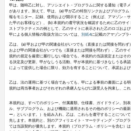
甲は、随時乙に対し、アソシエイト・プログラムに関する通知（電子メ
があります。加えて、甲は、 (a) 甲が乙の特別リンクおよびプログ
報をモニター、記録、使用および開示すること（例えば、アマゾン・サ
た甲のお客様など）、 (b) 本規約の遵守状況を確認するために乙のサイ
ストプラクティスの例として、乙のサイトに表示された乙のロゴおよび
甲による個人情報の取扱方法については、
別紙4
に記載のアマゾンプラ
乙は、 (a) 甲および甲の関連会社がいつでも（直接または間接を問わず
および甲の関連会社がいつでも（直接または間接を問わず）、乙のサイ
規約の規定を厳密に履行しない場合でも、本規約の当該規定またはその他
る決定及び更新、甲がなしうる活動、甲が本規約に基づきなしうる承認
によって提供した場合に限り、効力を有することについて、承諾および
乙は、法の運用に基づく場合であっても、甲による事前の書面による明
規約は両当事者およびそれぞれの承継人ならびに譲受人を拘束し、これ
本規約は、すべてのポリシー、付属書類、仕様書、ガイドライン、別表
ル、サブプログラム、および機能に適用されるその他のポリシーの最新
ー
」といいます。）を組み入れ、乙は、これらを遵守することについて
先します。本規約と、別のアフィリエイト・マーケティング・プログラ
ては当該契約が優先します。本規約（プログラム・ポリシーを含む）は