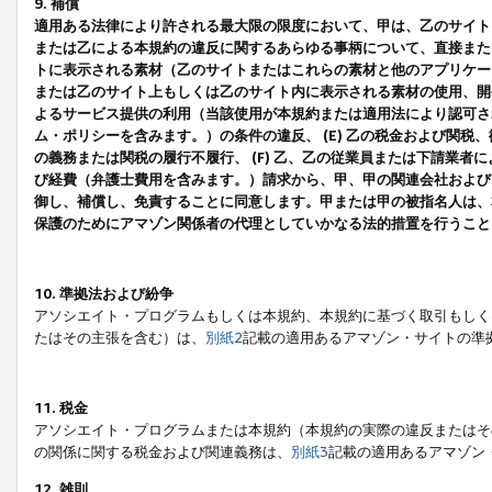
9. 補償
適用ある法律により許される最大限の限度において、甲は、乙のサイト
または乙による本規約の違反に関するあらゆる事柄について、直接または
トに表示される素材（乙のサイトまたはこれらの素材と他のアプリケーシ
または乙のサイト上もしくは乙のサイト内に表示される素材の使用、開発
よるサービス提供の利用（当該使用が本規約または適用法により認可され
ム・ポリシーを含みます。）の条件の違反、 (E) 乙の税金および関
の義務または関税の履行不履行、 (F) 乙、乙の従業員または下請業
び経費（弁護士費用を含みます。）請求から、甲、甲の関連会社および
御し、補償し、免責することに同意します。甲または甲の被指名人は、
保護のためにアマゾン関係者の代理としていかなる法的措置を行うこと
10. 準拠法および紛争
アソシエイト・プログラムもしくは本規約、本規約に基づく取引もしく
たはその主張を含む）は、
別紙2
記載の適用あるアマゾン・サイトの準
11. 税金
アソシエイト・プログラムまたは本規約（本規約の実際の違反またはそ
の関係に関する税金および関連義務は、
別紙3
記載の適用あるアマゾン
12. 雑則