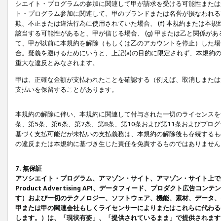
シエイト・プログラムの参加に関連して甲が請求を受ける可能性または責
ト・プログラム参加に関連して、甲のブランドまたは名誉が損なわれる可
欺、不正または違法行為に使用されていた場合、 (f) 本規約または
該当する可能性があると、甲が信じる場合、 (g) 甲または乙と関係
て、甲が以前に本規約を解除（もしくは乙のアカウントを停止）した場合
合。疑義を避けるためにいうと、上記(a)の目的に限定されず、本規約
重大な違反とみなされます。
甲は、正確な金額が支払われたことを確認する（例えば、取消しまたは
支払いを保留することがあります。
本規約の解除に伴い、本規約に関連して付与された一切のライセンスを
条、第5条、第6条、第7条、第8条、第10条および第11条およびプ
基づく支払可能だが未払いの支払義務は、本規約の解除後も存続するも
の違反または本規約に基づき生じた責任を免責するものではありません
7. 無保証
アソシエイト・プログラム、アマゾン・サイト、アマゾン・サイト上で
Product Advertising API、データフィード、プロダクト
す）および一切のテクノロジー、ソフトウェア、機能、素材、データ、
甲または甲の関連会社もしくライセンサーによりまたはこれらに代わる
します。）は、「現状有姿」、「提供されているまま」で提供されます