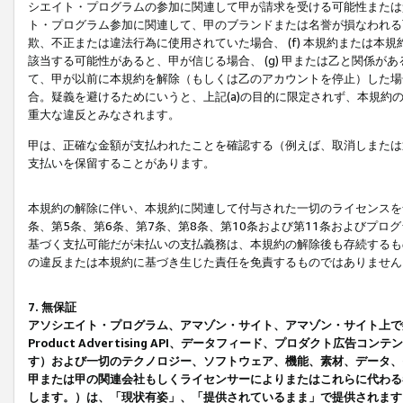
シエイト・プログラムの参加に関連して甲が請求を受ける可能性または責
ト・プログラム参加に関連して、甲のブランドまたは名誉が損なわれる可
欺、不正または違法行為に使用されていた場合、 (f) 本規約または
該当する可能性があると、甲が信じる場合、 (g) 甲または乙と関係
て、甲が以前に本規約を解除（もしくは乙のアカウントを停止）した場合
合。疑義を避けるためにいうと、上記(a)の目的に限定されず、本規約
重大な違反とみなされます。
甲は、正確な金額が支払われたことを確認する（例えば、取消しまたは
支払いを保留することがあります。
本規約の解除に伴い、本規約に関連して付与された一切のライセンスを
条、第5条、第6条、第7条、第8条、第10条および第11条およびプ
基づく支払可能だが未払いの支払義務は、本規約の解除後も存続するも
の違反または本規約に基づき生じた責任を免責するものではありません
7. 無保証
アソシエイト・プログラム、アマゾン・サイト、アマゾン・サイト上で
Product Advertising API、データフィード、プロダクト
す）および一切のテクノロジー、ソフトウェア、機能、素材、データ、
甲または甲の関連会社もしくライセンサーによりまたはこれらに代わる
します。）は、「現状有姿」、「提供されているまま」で提供されます