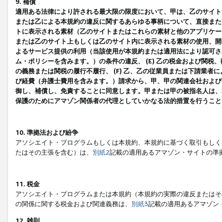
9. 補償
適用ある法律により許される最大限の限度において、甲は、乙のサイト
または乙による本規約の違反に関するあらゆる事柄について、直接または
トに表示される素材（乙のサイトまたはこれらの素材と他のアプリケーシ
または乙のサイト上もしくは乙のサイト内に表示される素材の使用、開発
よるサービス提供の利用（当該使用が本規約または適用法により認可され
ム・ポリシーを含みます。）の条件の違反、 (E) 乙の税金および関
の義務または関税の履行不履行、 (F) 乙、乙の従業員または下請業
び経費（弁護士費用を含みます。）請求から、甲、甲の関連会社および
御し、補償し、免責することに同意します。甲または甲の被指名人は、
保護のためにアマゾン関係者の代理としていかなる法的措置を行うこと
10. 準拠法および紛争
アソシエイト・プログラムもしくは本規約、本規約に基づく取引もしく
たはその主張を含む）は、
別紙2
記載の適用あるアマゾン・サイトの準
11. 税金
アソシエイト・プログラムまたは本規約（本規約の実際の違反またはそ
の関係に関する税金および関連義務は、
別紙3
記載の適用あるアマゾン
12. 雑則