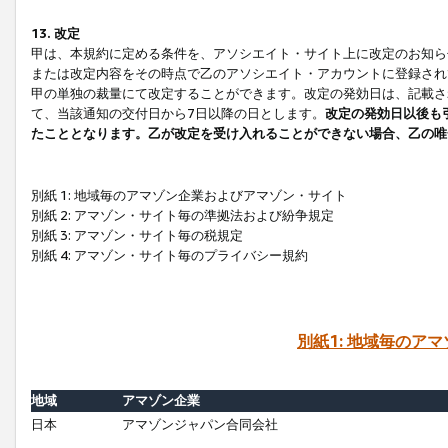
13. 改定
甲は、本規約に定める条件を、アソシエイト・サイト上に改定のお知ら
または改定内容をその時点で乙のアソシエイト・アカウントに登録され
甲の単独の裁量にて改定することができます。改定の発効日は、記載さ
て、当該通知の交付日から7日以降の日とします。
改定の発効日以後も
たこととなります。乙が改定を受け入れることができない場合、乙の唯
別紙 1: 地域毎のアマゾン企業およびアマゾン・サイト
別紙 2: アマゾン・サイト毎の準拠法および紛争規定
別紙 3: アマゾン・サイト毎の税規定
別紙 4: アマゾン・サイト毎のプライバシー規約
別紙1: 地域毎のア
地域
アマゾン企業
日本
アマゾンジャパン合同会社