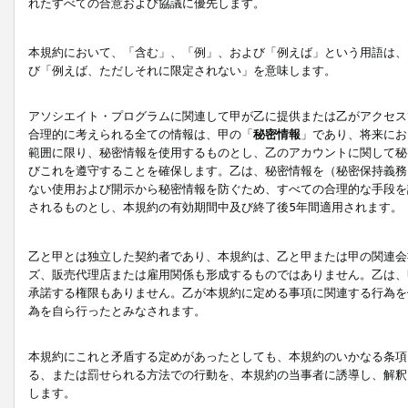
れたすべての合意および協議に優先します。
本規約において、「含む」、「例」、および「例えば」という用語は、
び「例えば、ただしそれに限定されない」を意味します。
アソシエイト・プログラムに関連して甲が乙に提供または乙がアクセス
合理的に考えられる全ての情報は、甲の「
秘密情報
」であり、将来にお
範囲に限り、秘密情報を使用するものとし、乙のアカウントに関して秘
びこれを遵守することを確保します。乙は、秘密情報を（秘密保持義務
ない使用および開示から秘密情報を防ぐため、すべての合理的な手段を
されるものとし、本規約の有効期間中及び終了後5年間適用されます。
乙と甲とは独立した契約者であり、本規約は、乙と甲または甲の関連会
ズ、販売代理店または雇用関係も形成するものではありません。乙は、
承諾する権限もありません。乙が本規約に定める事項に関連する行為を
為を自ら行ったとみなされます。
本規約にこれと矛盾する定めがあったとしても、本規約のいかなる条項
る、または罰せられる方法での行動を、本規約の当事者に誘導し、解釈
します。