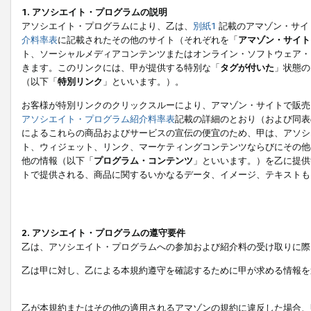
1. アソシエイト・プログラムの説明
アソシエイト・プログラムにより、乙は、
別紙1
記載のアマゾン・サイ
介料率表
に記載されたその他のサイト（それぞれを「
アマゾン・サイト
ト、ソーシャルメディアコンテンツまたはオンライン・ソフトウェア・
きます。このリンクには、甲が提供する特別な「
タグが付いた
」状態の
（以下「
特別リンク
」といいます。）。
お客様が特別リンクのクリックスルーにより、アマゾン・サイトで販売
アソシエイト・プログラム紹介料率表
記載の詳細のとおり（および同表
によるこれらの商品およびサービスの宣伝の便宜のため、甲は、アソシ
ト、ウィジェット、リンク、マーケティングコンテンツならびにその他
他の情報（以下「
プログラム・コンテンツ
」といいます。）を乙に提供
トで提供される、商品に関するいかなるデータ、イメージ、テキストも
2. アソシエイト・プログラムの遵守要件
乙は、アソシエイト・プログラムへの参加および紹介料の受け取りに際
乙は甲に対し、乙による本規約遵守を確認するために甲が求める情報を
乙が本規約またはその他の適用されるアマゾンの規約に違反した場合、