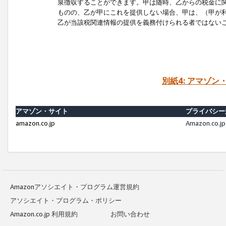
泉徴収することができます。甲は随時、乙からの税金に
ものの、乙が甲にこれを提供しない場合、甲は、（甲が
乙が当該税関連情報の提供を義務付けられる者ではない
別紙4: アマゾ
アマゾン・サイト
プライバシー
amazon.co.jp
Amazon.c
Amazonアソシエイト・プログラム運営規約
アソシエイト・プログラム・ポリシー
Amazon.co.jp 利用規約
お問い合わせ