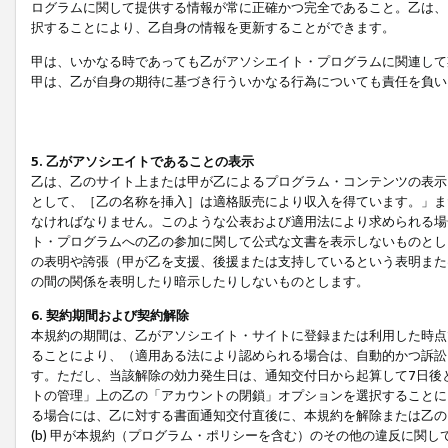
ログラムに関して提供する情報が常に正確かつ完全であること。乙は、
択することにより、乙自身の情報を更新することができます。
甲は、いかなる時であっても乙がアソシエイト・プログラムに関連して
甲は、乙が自身の期待に基づき行ういかなる行為についても責任を負い
5. 乙がアソシエイトであることの表示
乙は、乙のサイト上または甲が乙によるプログラム・コンテンツの表示ま
として、［乙の名称を挿入］は適格販売により収入を得ています。」ま
なければなりません。このような公表および適用法により求められる場
ト・プログラムへの乙の参加に関して公式な文書を表示しないものとし
の表明や誇張（甲が乙を支援、後援または支持しているという表明また
の間の関係を表明したり暗示したりしないものとします。
6. 契約期間および契約解除
本規約の期間は、乙がアソシエイト・サイトに登録または利用した時点
ることにより、（適用ある法により認められる場合は、自動的かつ訴訟
す。ただし、当該解除の効力発生日は、通知交付日から起算して7日後
トの管理」上の乙の「アカウントの閉鎖」オプションを選択することに
る場合には、乙に対する書面通知交付直後に、本規約を解除または乙のア
(b) 甲が本規約（プログラム・ポリシーを含む）のその他の違反に関し