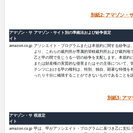
別紙2: アマゾン
アマゾン・サ
アマゾン・サイト別の準拠法および紛争規定
イト
amazon.co.jp
アソシエイト・プログラムまたは本規約に関する紛争は
より、これらの裁判所が専属的管轄裁判所および裁判地
乙と甲の間で生じうる一切の紛争を支配します。本規約
または財産権の実質的な侵害またはその主張について、
テンツにおける甲の権利は、特別、独自、顕著な特徴を
ったり十分に補填することができないものであることを
別紙3: ア
アマゾン・サ
税規定
イト
amazon.co.jp
甲は、甲がアソシエイト・プログラムに基づき乙に支払