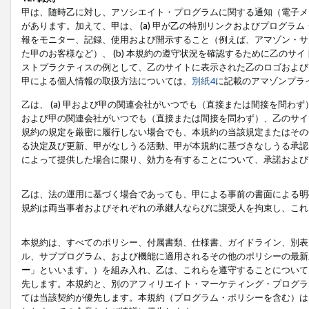
甲は、随時乙に対し、アソシエイト・プログラムに関する通知（電子メ
があります。加えて、甲は、 (a) 甲が乙の特別リンクおよびプログ
報をモニター、記録、使用および開示すること（例えば、アマゾン・サ
た甲のお客様など）、 (b) 本規約の遵守状況を確認するために乙のサイ
ストプラクティスの例として、乙のサイトに表示された乙のロゴおよび
甲による個人情報の取扱方法については、
別紙4
に記載のアマゾンプラ
乙は、 (a) 甲および甲の関連会社がいつでも（直接または間接を問わず
および甲の関連会社がいつでも（直接または間接を問わず）、乙のサイ
規約の規定を厳密に履行しない場合でも、本規約の当該規定またはその他
る決定及び更新、甲がなしうる活動、甲が本規約に基づきなしうる承認
によって提供した場合に限り、効力を有することについて、承諾および
乙は、法の運用に基づく場合であっても、甲による事前の書面による明
規約は両当事者およびそれぞれの承継人ならびに譲受人を拘束し、これ
本規約は、すべてのポリシー、付属書類、仕様書、ガイドライン、別表
ル、サブプログラム、および機能に適用されるその他のポリシーの最新
ー
」といいます。）を組み入れ、乙は、これらを遵守することについて
先します。本規約と、別のアフィリエイト・マーケティング・プログラ
ては当該契約が優先します。本規約（プログラム・ポリシーを含む）は