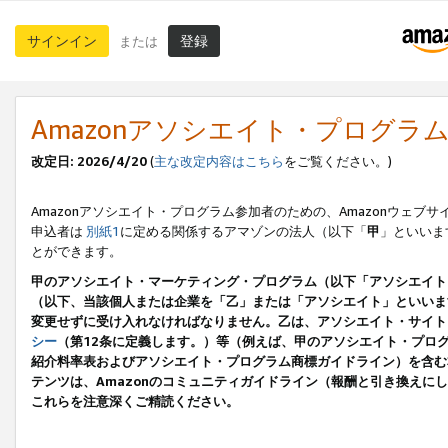
サインイン
登録
または
Amazonアソシエイト・プログラ
改定日: 2026/4/20
(
主な改定内容はこちら
をご覧ください。)
Amazonアソシエイト・プログラム参加者のための、Amazonウェブサ
申込者は
別紙1
に定める関係するアマゾンの法人（以下「
甲
」といいま
とができます。
甲のアソシエイト・マーケティング・プログラム（以下「アソシエイト
（以下、当該個人または企業を「乙」または「アソシエイト」といいま
変更せずに受け入れなければなりません。乙は、アソシエイト・サイト
シー
（第12条に定義します。）等（例えば、甲のアソシエイト・プロ
紹介料率表およびアソシエイト・プログラム商標ガイドライン）を含む本規
テンツは、Amazonのコミュニティガイドライン（報酬と引き換え
これらを注意深くご精読ください。