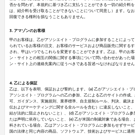
否かを問わず、本規約に基づき乙に支払うことができる一切の紹介料を
は、紹介料を受け取ることができないことについて同意し）ます。なお
回復できる権利を損なうこともありません。
3. アマゾンのお客様
甲のお客様は、乙がアソシエイト・プログラムに参加することによって
られているお客様の注文、お客様のサービスおよび商品販売に関するす
され、甲はいつでもこれらを変更することができます。乙は、甲のお客
ン・サイトとの相互の関係に関する事項について問い合わせがあった場
ン・サイト上の連絡先案内に従うべきである旨述べなければなりません
4. 乙による保証
乙は、以下を表明、保証および誓約します。 (a) 乙がアソシエイト・
アソシエイト・プログラムへの乙の参加、乙による乙のサイトの作成、
可、ガイダンス、実施規則、業界標準、自主規制ルール、判決、裁決ま
伝およびマーケティングに関する全ルールを含む）に違反しないこと、 
結が法的に阻止されないこと）、 (d) 乙がアソシエイト・プログラ
たは声明に依存していないこと、 (e) 乙が米国の制裁対象である場
科されている場合、乙はアソシエイト・プログラムに参加もせずサービス
国の法律と同じ内容の商品、ソフトウェア、技術およびサービスに適用さ