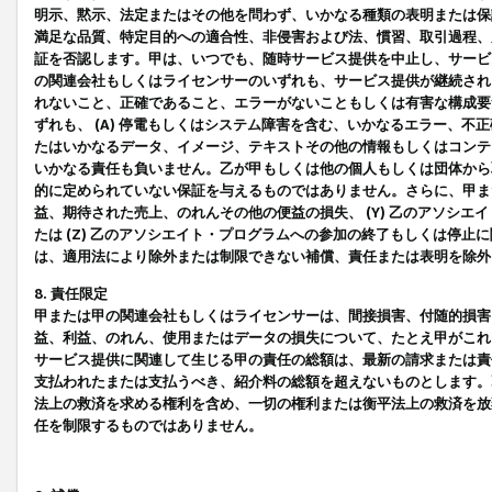
明示、黙示、法定またはその他を問わず、いかなる種類の表明または保
満足な品質、特定目的への適合性、非侵害および法、慣習、取引過程、
証を否認します。甲は、いつでも、随時サービス提供を中止し、サービ
の関連会社もしくはライセンサーのいずれも、サービス提供が継続され
れないこと、正確であること、エラーがないこともしくは有害な構成要
ずれも、 (A) 停電もしくはシステム障害を含む、いかなるエラー、不
たはいかなるデータ、イメージ、テキストその他の情報もしくはコンテ
いかなる責任も負いません。乙が甲もしくは他の個人もしくは団体から
的に定められていない保証を与えるものではありません。さらに、甲また
益、期待された売上、のれんその他の便益の損失、 (Y) 乙のアソシ
たは (Z) 乙のアソシエイト・プログラムへの参加の終了もしくは停
は、適用法により除外または制限できない補償、責任または表明を除外
8. 責任限定
甲または甲の関連会社もしくはライセンサーは、間接損害、付随的損害
益、利益、のれん、使用またはデータの損失について、たとえ甲がこれ
サービス提供に関連して生じる甲の責任の総額は、最新の請求または責
支払われたまたは支払うべき、紹介料の総額を超えないものとします。
法上の救済を求める権利を含め、一切の権利または衡平法上の救済を放
任を制限するものではありません。