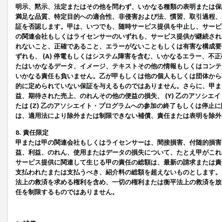
明示、黙示、法定またはその他を問わず、いかなる種類の表明または保
満足な品質、特定目的への適合性、非侵害および法、慣習、取引過程、
証を否認します。甲は、いつでも、随時サービス提供を中止し、サービ
の関連会社もしくはライセンサーのいずれも、サービス提供が継続され
れないこと、正確であること、エラーがないこともしくは有害な構成要
ずれも、 (A) 停電もしくはシステム障害を含む、いかなるエラー、不
たはいかなるデータ、イメージ、テキストその他の情報もしくはコンテ
いかなる責任も負いません。乙が甲もしくは他の個人もしくは団体から
的に定められていない保証を与えるものではありません。さらに、甲また
益、期待された売上、のれんその他の便益の損失、 (Y) 乙のアソシ
たは (Z) 乙のアソシエイト・プログラムへの参加の終了もしくは停
は、適用法により除外または制限できない補償、責任または表明を除外
8. 責任限定
甲または甲の関連会社もしくはライセンサーは、間接損害、付随的損害
益、利益、のれん、使用またはデータの損失について、たとえ甲がこれ
サービス提供に関連して生じる甲の責任の総額は、最新の請求または責
支払われたまたは支払うべき、紹介料の総額を超えないものとします。
法上の救済を求める権利を含め、一切の権利または衡平法上の救済を放
任を制限するものではありません。