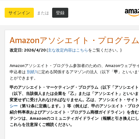
サインイン
登録
または
Amazonアソシエイト・プログラ
改定日: 2026/4/20
(
主な改定内容はこちら
をご覧ください。)
Amazonアソシエイト・プログラム参加者のための、Amazonウェブサ
申込者は
別紙1
に定める関係するアマゾンの法人（以下「
甲
」といいま
とができます。
甲のアソシエイト・マーケティング・プログラム（以下「アソシエイト
（以下、当該個人または企業を「乙」または「アソシエイト」といいま
変更せずに受け入れなければなりません。乙は、アソシエイト・サイト
シー
（第12条に定義します。）等（例えば、甲のアソシエイト・プロ
紹介料率表およびアソシエイト・プログラム商標ガイドライン）を含む本規
テンツは、Amazonのコミュニティガイドライン（報酬と引き換え
これらを注意深くご精読ください。