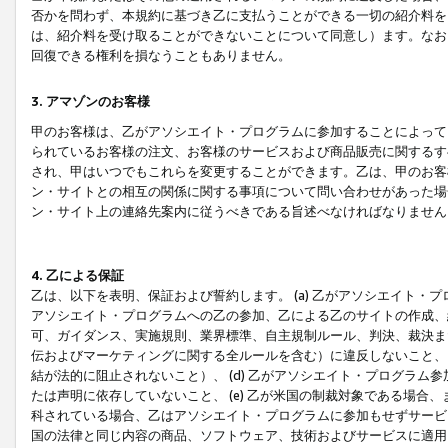
否かを問わず、本規約に基づき乙に支払うことができる一切の紹介料を
は、紹介料を受け取ることができないことについて同意し）ます。なお
回復できる権利を損なうこともありません。
3. アマゾンのお客様
甲のお客様は、乙がアソシエイト・プログラムに参加することによって
られているお客様の注文、お客様のサービスおよび商品販売に関するす
され、甲はいつでもこれらを変更することができます。乙は、甲のお客
ン・サイトとの相互の関係に関する事項について問い合わせがあった場
ン・サイト上の連絡先案内に従うべきである旨述べなければなりません
4. 乙による保証
乙は、以下を表明、保証および誓約します。 (a) 乙がアソシエイト・
アソシエイト・プログラムへの乙の参加、乙による乙のサイトの作成、
可、ガイダンス、実施規則、業界標準、自主規制ルール、判決、裁決ま
伝およびマーケティングに関する全ルールを含む）に違反しないこと、 
結が法的に阻止されないこと）、 (d) 乙がアソシエイト・プログラ
たは声明に依存していないこと、 (e) 乙が米国の制裁対象である場
科されている場合、乙はアソシエイト・プログラムに参加もせずサービス
国の法律と同じ内容の商品、ソフトウェア、技術およびサービスに適用さ