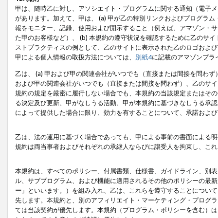
甲は、随時乙に対し、アソシエイト・プログラムに関する通知（電子メ
があります。加えて、甲は、 (a) 甲が乙の特別リンクおよびプログ
報をモニター、記録、使用および開示すること（例えば、アマゾン・サ
た甲のお客様など）、 (b) 本規約の遵守状況を確認するために乙のサイ
ストプラクティスの例として、乙のサイトに表示された乙のロゴおよび
甲による個人情報の取扱方法については、
別紙4
に記載のアマゾンプラ
乙は、 (a) 甲および甲の関連会社がいつでも（直接または間接を問わず
および甲の関連会社がいつでも（直接または間接を問わず）、乙のサイ
規約の規定を厳密に履行しない場合でも、本規約の当該規定またはその他
る決定及び更新、甲がなしうる活動、甲が本規約に基づきなしうる承認
によって提供した場合に限り、効力を有することについて、承諾および
乙は、法の運用に基づく場合であっても、甲による事前の書面による明
規約は両当事者およびそれぞれの承継人ならびに譲受人を拘束し、これ
本規約は、すべてのポリシー、付属書類、仕様書、ガイドライン、別表
ル、サブプログラム、および機能に適用されるその他のポリシーの最新
ー
」といいます。）を組み入れ、乙は、これらを遵守することについて
先します。本規約と、別のアフィリエイト・マーケティング・プログラ
ては当該契約が優先します。本規約（プログラム・ポリシーを含む）は