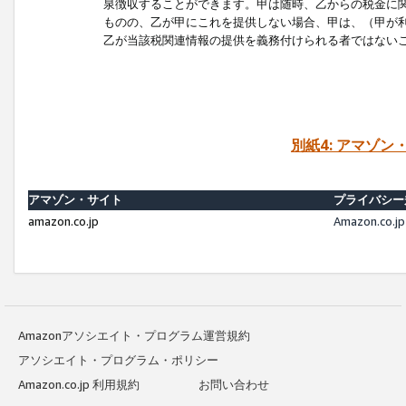
泉徴収することができます。甲は随時、乙からの税金に
ものの、乙が甲にこれを提供しない場合、甲は、（甲が
乙が当該税関連情報の提供を義務付けられる者ではない
別紙4: アマゾ
アマゾン・サイト
プライバシー
amazon.co.jp
Amazon.c
Amazonアソシエイト・プログラム運営規約
アソシエイト・プログラム・ポリシー
Amazon.co.jp 利用規約
お問い合わせ