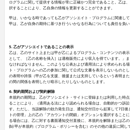
ログラムに関して提供する情報が常に正確かつ完全であること。乙は、
択することにより、乙自身の情報を更新することができます。
甲は、いかなる時であっても乙がアソシエイト・プログラムに関連して
甲は、乙が自身の期待に基づき行ういかなる行為についても責任を負い
5. 乙がアソシエイトであることの表示
乙は、乙のサイト上または甲が乙によるプログラム・コンテンツの表示ま
として、［乙の名称を挿入］は適格販売により収入を得ています。」ま
なければなりません。このような公表および適用法により求められる場
ト・プログラムへの乙の参加に関して公式な文書を表示しないものとし
の表明や誇張（甲が乙を支援、後援または支持しているという表明また
の間の関係を表明したり暗示したりしないものとします。
6. 契約期間および契約解除
本規約の期間は、乙がアソシエイト・サイトに登録または利用した時点
ることにより、（適用ある法により認められる場合は、自動的かつ訴訟
す。ただし、当該解除の効力発生日は、通知交付日から起算して7日後
トの管理」上の乙の「アカウントの閉鎖」オプションを選択することに
る場合には、乙に対する書面通知交付直後に、本規約を解除または乙のア
(b) 甲が本規約（プログラム・ポリシーを含む）のその他の違反に関し