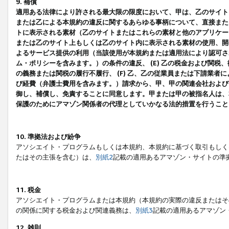
9. 補償
適用ある法律により許される最大限の限度において、甲は、乙のサイト
または乙による本規約の違反に関するあらゆる事柄について、直接または
トに表示される素材（乙のサイトまたはこれらの素材と他のアプリケーシ
または乙のサイト上もしくは乙のサイト内に表示される素材の使用、開発
よるサービス提供の利用（当該使用が本規約または適用法により認可され
ム・ポリシーを含みます。）の条件の違反、 (E) 乙の税金および関
の義務または関税の履行不履行、 (F) 乙、乙の従業員または下請業
び経費（弁護士費用を含みます。）請求から、甲、甲の関連会社および
御し、補償し、免責することに同意します。甲または甲の被指名人は、
保護のためにアマゾン関係者の代理としていかなる法的措置を行うこと
10. 準拠法および紛争
アソシエイト・プログラムもしくは本規約、本規約に基づく取引もしく
たはその主張を含む）は、
別紙2
記載の適用あるアマゾン・サイトの準
11. 税金
アソシエイト・プログラムまたは本規約（本規約の実際の違反またはそ
の関係に関する税金および関連義務は、
別紙3
記載の適用あるアマゾン
12. 雑則