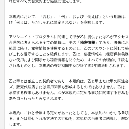
れたすべての合意および協議に優先します。
本規約において、「含む」、「例」、および「例えば」という用語は、
び「例えば、ただしそれに限定されない」を意味します。
アソシエイト・プログラムに関連して甲が乙に提供または乙がアクセス
合理的に考えられる全ての情報は、甲の「
秘密情報
」であり、将来にお
範囲に限り、秘密情報を使用するものとし、乙のアカウントに関して秘
びこれを遵守することを確保します。乙は、秘密情報を（秘密保持義務
ない使用および開示から秘密情報を防ぐため、すべての合理的な手段を
されるものとし、本規約の有効期間中及び終了後5年間適用されます。
乙と甲とは独立した契約者であり、本規約は、乙と甲または甲の関連会
ズ、販売代理店または雇用関係も形成するものではありません。乙は、
承諾する権限もありません。乙が本規約に定める事項に関連する行為を
為を自ら行ったとみなされます。
本規約にこれと矛盾する定めがあったとしても、本規約のいかなる条項
る、または罰せられる方法での行動を、本規約の当事者に誘導し、解釈
します。