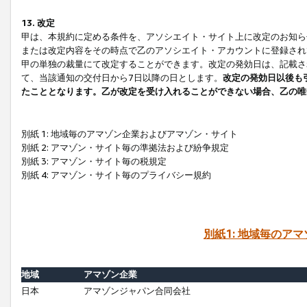
13. 改定
甲は、本規約に定める条件を、アソシエイト・サイト上に改定のお知ら
または改定内容をその時点で乙のアソシエイト・アカウントに登録され
甲の単独の裁量にて改定することができます。改定の発効日は、記載さ
て、当該通知の交付日から7日以降の日とします。
改定の発効日以後も
たこととなります。乙が改定を受け入れることができない場合、乙の唯
別紙 1: 地域毎のアマゾン企業およびアマゾン・サイト
別紙 2: アマゾン・サイト毎の準拠法および紛争規定
別紙 3: アマゾン・サイト毎の税規定
別紙 4: アマゾン・サイト毎のプライバシー規約
別紙1: 地域毎のア
地域
アマゾン企業
日本
アマゾンジャパン合同会社