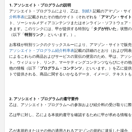
1. アソシエイト・プログラムの説明
アソシエイト・プログラムにより、乙は、
別紙1
記載のアマゾン・サイ
介料率表
に記載されたその他のサイト（それぞれを「
アマゾン・サイト
ト、ソーシャルメディアコンテンツまたはオンライン・ソフトウェア・
きます。このリンクには、甲が提供する特別な「
タグが付いた
」状態の
（以下「
特別リンク
」といいます。）。
お客様が特別リンクのクリックスルーにより、アマゾン・サイトで販売
アソシエイト・プログラム紹介料率表
記載の詳細のとおり（および同表
によるこれらの商品およびサービスの宣伝の便宜のため、甲は、アソシ
ト、ウィジェット、リンク、マーケティングコンテンツならびにその他
他の情報（以下「
プログラム・コンテンツ
」といいます。）を乙に提供
トで提供される、商品に関するいかなるデータ、イメージ、テキストも
2. アソシエイト・プログラムの遵守要件
乙は、アソシエイト・プログラムへの参加および紹介料の受け取りに際
乙は甲に対し、乙による本規約遵守を確認するために甲が求める情報を
乙が本規約またはその他の適用されるアマゾンの規約に違反した場合、