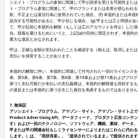
シエイト・プログラムの参加に関連して甲が請求を受ける可能性または責
ト・プログラム参加に関連して、甲のブランドまたは名誉が損なわれる可
欺、不正または違法行為に使用されていた場合、 (f) 本規約または
該当する可能性があると、甲が信じる場合、 (g) 甲または乙と関係
て、甲が以前に本規約を解除（もしくは乙のアカウントを停止）した場合
合。疑義を避けるためにいうと、上記(a)の目的に限定されず、本規約
重大な違反とみなされます。
甲は、正確な金額が支払われたことを確認する（例えば、取消しまたは
支払いを保留することがあります。
本規約の解除に伴い、本規約に関連して付与された一切のライセンスを
条、第5条、第6条、第7条、第8条、第10条および第11条およびプ
基づく支払可能だが未払いの支払義務は、本規約の解除後も存続するも
の違反または本規約に基づき生じた責任を免責するものではありません
7. 無保証
アソシエイト・プログラム、アマゾン・サイト、アマゾン・サイト上で
Product Advertising API、データフィード、プロダクト
す）および一切のテクノロジー、ソフトウェア、機能、素材、データ、
甲または甲の関連会社もしくライセンサーによりまたはこれらに代わる
します。）は、「現状有姿」、「提供されているまま」で提供されます