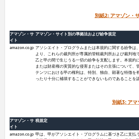
別紙2: アマゾン
アマゾン・サ
アマゾン・サイト別の準拠法および紛争規定
イト
amazon.co.jp
アソシエイト・プログラムまたは本規約に関する紛争は
より、これらの裁判所が専属的管轄裁判所および裁判地
乙と甲の間で生じうる一切の紛争を支配します。本規約
または財産権の実質的な侵害またはその主張について、
テンツにおける甲の権利は、特別、独自、顕著な特徴を
ったり十分に補填することができないものであることを
別紙3: ア
アマゾン・サ
税規定
イト
amazon.co.jp
甲は、甲がアソシエイト・プログラムに基づき乙に支払