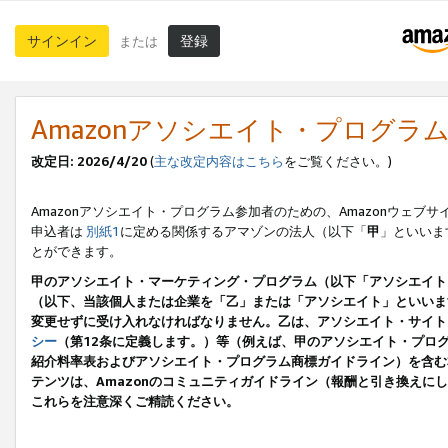
サインイン
登録
または
Amazonアソシエイト・プログラ
改定日: 2026/4/20
(
主な改定内容はこちら
をご覧ください。)
Amazonアソシエイト・プログラム参加者のための、Amazonウェブサ
申込者は
別紙1
に定める関係するアマゾンの法人（以下「
甲
」といいま
とができます。
甲のアソシエイト・マーケティング・プログラム（以下「アソシエイト
（以下、当該個人または企業を「乙」または「アソシエイト」といいま
変更せずに受け入れなければなりません。乙は、アソシエイト・サイト
シー
（第12条に定義します。）等（例えば、甲のアソシエイト・プロ
紹介料率表およびアソシエイト・プログラム商標ガイドライン）を含む本規
テンツは、Amazonのコミュニティガイドライン（報酬と引き換え
これらを注意深くご精読ください。