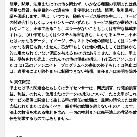
明示、黙示、法定またはその他を問わず、いかなる種類の表明または保
満足な品質、特定目的への適合性、非侵害および法、慣習、取引過程、
証を否認します。甲は、いつでも、随時サービス提供を中止し、サービ
の関連会社もしくはライセンサーのいずれも、サービス提供が継続され
れないこと、正確であること、エラーがないこともしくは有害な構成要
ずれも、 (A) 停電もしくはシステム障害を含む、いかなるエラー、不
たはいかなるデータ、イメージ、テキストその他の情報もしくはコンテ
いかなる責任も負いません。乙が甲もしくは他の個人もしくは団体から
的に定められていない保証を与えるものではありません。さらに、甲また
益、期待された売上、のれんその他の便益の損失、 (Y) 乙のアソシ
たは (Z) 乙のアソシエイト・プログラムへの参加の終了もしくは停
は、適用法により除外または制限できない補償、責任または表明を除外
8. 責任限定
甲または甲の関連会社もしくはライセンサーは、間接損害、付随的損害
益、利益、のれん、使用またはデータの損失について、たとえ甲がこれ
サービス提供に関連して生じる甲の責任の総額は、最新の請求または責
支払われたまたは支払うべき、紹介料の総額を超えないものとします。
法上の救済を求める権利を含め、一切の権利または衡平法上の救済を放
任を制限するものではありません。