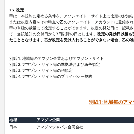
13. 改定
甲は、本規約に定める条件を、アソシエイト・サイト上に改定のお知ら
または改定内容をその時点で乙のアソシエイト・アカウントに登録され
甲の単独の裁量にて改定することができます。改定の発効日は、記載さ
て、当該通知の交付日から7日以降の日とします。
改定の発効日以後も
たこととなります。乙が改定を受け入れることができない場合、乙の唯
別紙 1: 地域毎のアマゾン企業およびアマゾン・サイト
別紙 2: アマゾン・サイト毎の準拠法および紛争規定
別紙 3: アマゾン・サイト毎の税規定
別紙 4: アマゾン・サイト毎のプライバシー規約
別紙1: 地域毎のア
地域
アマゾン企業
日本
アマゾンジャパン合同会社