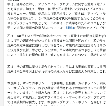
甲は、随時乙に対し、アソシエイト・プログラムに関する通知（電子メ
があります。加えて、甲は、 (a) 甲が乙の特別リンクおよびプログ
報をモニター、記録、使用および開示すること（例えば、アマゾン・サ
た甲のお客様など）、 (b) 本規約の遵守状況を確認するために乙のサイ
ストプラクティスの例として、乙のサイトに表示された乙のロゴおよび
甲による個人情報の取扱方法については、
別紙4
に記載のアマゾンプラ
乙は、 (a) 甲および甲の関連会社がいつでも（直接または間接を問わず
および甲の関連会社がいつでも（直接または間接を問わず）、乙のサイ
規約の規定を厳密に履行しない場合でも、本規約の当該規定またはその他
る決定及び更新、甲がなしうる活動、甲が本規約に基づきなしうる承認
によって提供した場合に限り、効力を有することについて、承諾および
乙は、法の運用に基づく場合であっても、甲による事前の書面による明
規約は両当事者およびそれぞれの承継人ならびに譲受人を拘束し、これ
本規約は、すべてのポリシー、付属書類、仕様書、ガイドライン、別表
ル、サブプログラム、および機能に適用されるその他のポリシーの最新
ー
」といいます。）を組み入れ、乙は、これらを遵守することについて
先します。本規約と、別のアフィリエイト・マーケティング・プログラ
ては当該契約が優先します。本規約（プログラム・ポリシーを含む）は