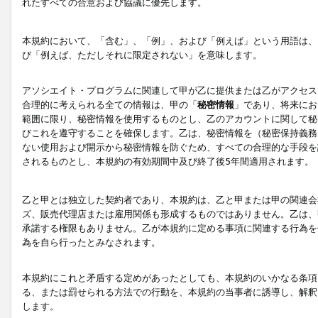
れたすべての合意および協議に優先します。
本規約において、「含む」、「例」、および「例えば」という用語は、
び「例えば、ただしそれに限定されない」を意味します。
アソシエイト・プログラムに関連して甲が乙に提供または乙がアクセス
合理的に考えられる全ての情報は、甲の「
秘密情報
」であり、将来にお
範囲に限り、秘密情報を使用するものとし、乙のアカウントに関して秘
びこれを遵守することを確保します。乙は、秘密情報を（秘密保持義務
ない使用および開示から秘密情報を防ぐため、すべての合理的な手段を
されるものとし、本規約の有効期間中及び終了後5年間適用されます。
乙と甲とは独立した契約者であり、本規約は、乙と甲または甲の関連会
ズ、販売代理店または雇用関係も形成するものではありません。乙は、
承諾する権限もありません。乙が本規約に定める事項に関連する行為を
為を自ら行ったとみなされます。
本規約にこれと矛盾する定めがあったとしても、本規約のいかなる条項
る、または罰せられる方法での行動を、本規約の当事者に誘導し、解釈
します。