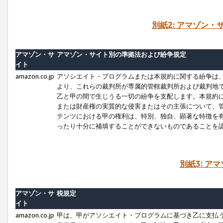
別紙2: アマゾン
アマゾン・サ
アマゾン・サイト別の準拠法および紛争規定
イト
amazon.co.jp
アソシエイト・プログラムまたは本規約に関する紛争は
より、これらの裁判所が専属的管轄裁判所および裁判地
乙と甲の間で生じうる一切の紛争を支配します。本規約
または財産権の実質的な侵害またはその主張について、
テンツにおける甲の権利は、特別、独自、顕著な特徴を
ったり十分に補填することができないものであることを
別紙3: ア
アマゾン・サ
税規定
イト
amazon.co.jp
甲は、甲がアソシエイト・プログラムに基づき乙に支払