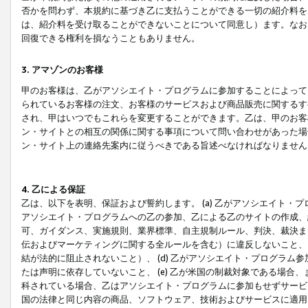
否かを問わず、本規約に基づき乙に支払うことができる一切の紹介料を
は、紹介料を受け取ることができないことについて同意し）ます。なお
回復できる権利を損なうこともありません。
3. アマゾンのお客様
甲のお客様は、乙がアソシエイト・プログラムに参加することによって
られているお客様の注文、お客様のサービスおよび商品販売に関するす
され、甲はいつでもこれらを変更することができます。乙は、甲のお客
ン・サイトとの相互の関係に関する事項について問い合わせがあった場
ン・サイト上の連絡先案内に従うべきである旨述べなければなりません
4. 乙による保証
乙は、以下を表明、保証および誓約します。 (a) 乙がアソシエイト・
アソシエイト・プログラムへの乙の参加、乙による乙のサイトの作成、
可、ガイダンス、実施規則、業界標準、自主規制ルール、判決、裁決ま
伝およびマーケティングに関する全ルールを含む）に違反しないこと、 
結が法的に阻止されないこと）、 (d) 乙がアソシエイト・プログラ
たは声明に依存していないこと、 (e) 乙が米国の制裁対象である場
科されている場合、乙はアソシエイト・プログラムに参加もせずサービス
国の法律と同じ内容の商品、ソフトウェア、技術およびサービスに適用さ