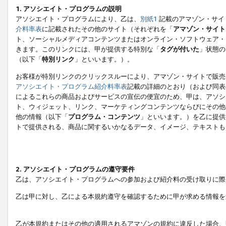
1. アソシエイト・プログラムの説明
アソシエイト・プログラムにより、乙は、
別紙1
記載のアマゾン・サイ
介料率表
に記載されたその他のサイト（それぞれを「
アマゾン・サイト
ト、ソーシャルメディアコンテンツまたはオンライン・ソフトウェア・
きます。このリンクには、甲が提供する特別な「
タグが付いた
」状態の
（以下「
特別リンク
」といいます。）。
お客様が特別リンクのクリックスルーにより、アマゾン・サイトで販売
アソシエイト・プログラム紹介料率表
記載の詳細のとおり（および同表
によるこれらの商品およびサービスの宣伝の便宜のため、甲は、アソシ
ト、ウィジェット、リンク、マーケティングコンテンツならびにその他
他の情報（以下「
プログラム・コンテンツ
」といいます。）を乙に提供
トで提供される、商品に関するいかなるデータ、イメージ、テキストも
2. アソシエイト・プログラムの遵守要件
乙は、アソシエイト・プログラムへの参加および紹介料の受け取りに際
乙は甲に対し、乙による本規約遵守を確認するために甲が求める情報を
乙が本規約またはその他の適用されるアマゾンの規約に違反した場合、