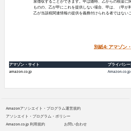
泉徴収することができます。甲は随時、乙からの税金に
ものの、乙が甲にこれを提供しない場合、甲は、（甲が
乙が当該税関連情報の提供を義務付けられる者ではない
別紙4: アマゾ
アマゾン・サイト
プライバシー
amazon.co.jp
Amazon.c
Amazonアソシエイト・プログラム運営規約
アソシエイト・プログラム・ポリシー
Amazon.co.jp 利用規約
お問い合わせ