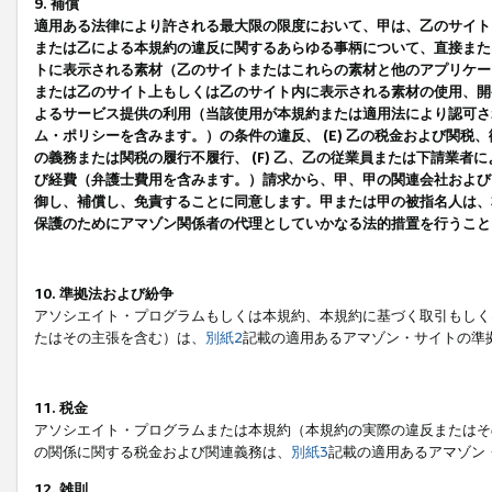
9. 補償
適用ある法律により許される最大限の限度において、甲は、乙のサイト
または乙による本規約の違反に関するあらゆる事柄について、直接または
トに表示される素材（乙のサイトまたはこれらの素材と他のアプリケーシ
または乙のサイト上もしくは乙のサイト内に表示される素材の使用、開発
よるサービス提供の利用（当該使用が本規約または適用法により認可され
ム・ポリシーを含みます。）の条件の違反、 (E) 乙の税金および関
の義務または関税の履行不履行、 (F) 乙、乙の従業員または下請業
び経費（弁護士費用を含みます。）請求から、甲、甲の関連会社および
御し、補償し、免責することに同意します。甲または甲の被指名人は、
保護のためにアマゾン関係者の代理としていかなる法的措置を行うこと
10. 準拠法および紛争
アソシエイト・プログラムもしくは本規約、本規約に基づく取引もしく
たはその主張を含む）は、
別紙2
記載の適用あるアマゾン・サイトの準
11. 税金
アソシエイト・プログラムまたは本規約（本規約の実際の違反またはそ
の関係に関する税金および関連義務は、
別紙3
記載の適用あるアマゾン
12. 雑則