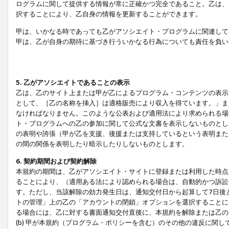
ログラムに関して提供する情報が常に正確かつ完全であること。乙は、
択することにより、乙自身の情報を更新することができます。
甲は、いかなる時であっても乙がアソシエイト・プログラムに関連して
甲は、乙が自身の期待に基づき行ういかなる行為についても責任を負い
5. 乙がアソシエイトであることの表示
乙は、乙のサイト上または甲が乙によるプログラム・コンテンツの表示ま
として、［乙の名称を挿入］は適格販売により収入を得ています。」ま
なければなりません。このような公表および適用法により求められる場
ト・プログラムへの乙の参加に関して公式な文書を表示しないものとし
の表明や誇張（甲が乙を支援、後援または支持しているという表明また
の間の関係を表明したり暗示したりしないものとします。
6. 契約期間および契約解除
本規約の期間は、乙がアソシエイト・サイトに登録または利用した時点
ることにより、（適用ある法により認められる場合は、自動的かつ訴訟
す。ただし、当該解除の効力発生日は、通知交付日から起算して7日後
トの管理」上の乙の「アカウントの閉鎖」オプションを選択することに
る場合には、乙に対する書面通知交付直後に、本規約を解除または乙のア
(b) 甲が本規約（プログラム・ポリシーを含む）のその他の違反に関し