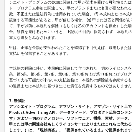
シエイト・プログラムの参加に関連して甲が請求を受ける可能性または責
ト・プログラム参加に関連して、甲のブランドまたは名誉が損なわれる可
欺、不正または違法行為に使用されていた場合、 (f) 本規約または
該当する可能性があると、甲が信じる場合、 (g) 甲または乙と関係
て、甲が以前に本規約を解除（もしくは乙のアカウントを停止）した場合
合。疑義を避けるためにいうと、上記(a)の目的に限定されず、本規約
重大な違反とみなされます。
甲は、正確な金額が支払われたことを確認する（例えば、取消しまたは
支払いを保留することがあります。
本規約の解除に伴い、本規約に関連して付与された一切のライセンスを
条、第5条、第6条、第7条、第8条、第10条および第11条およびプ
基づく支払可能だが未払いの支払義務は、本規約の解除後も存続するも
の違反または本規約に基づき生じた責任を免責するものではありません
7. 無保証
アソシエイト・プログラム、アマゾン・サイト、アマゾン・サイト上で
Product Advertising API、データフィード、プロダクト
す）および一切のテクノロジー、ソフトウェア、機能、素材、データ、
甲または甲の関連会社もしくライセンサーによりまたはこれらに代わる
します。）は、「現状有姿」、「提供されているまま」で提供されます