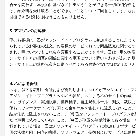
否かを問わず、本規約に基づき乙に支払うことができる一切の紹介料を
は、紹介料を受け取ることができないことについて同意し）ます。なお
回復できる権利を損なうこともありません。
3. アマゾンのお客様
甲のお客様は、乙がアソシエイト・プログラムに参加することによって
られているお客様の注文、お客様のサービスおよび商品販売に関するす
され、甲はいつでもこれらを変更することができます。乙は、甲のお客
ン・サイトとの相互の関係に関する事項について問い合わせがあった場
ン・サイト上の連絡先案内に従うべきである旨述べなければなりません
4. 乙による保証
乙は、以下を表明、保証および誓約します。 (a) 乙がアソシエイト・
アソシエイト・プログラムへの乙の参加、乙による乙のサイトの作成、
可、ガイダンス、実施規則、業界標準、自主規制ルール、判決、裁決ま
伝およびマーケティングに関する全ルールを含む）に違反しないこと、 
結が法的に阻止されないこと）、 (d) 乙がアソシエイト・プログラ
たは声明に依存していないこと、 (e) 乙が米国の制裁対象である場
科されている場合、乙はアソシエイト・プログラムに参加もせずサービス
国の法律と同じ内容の商品、ソフトウェア、技術およびサービスに適用さ