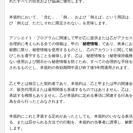
れたすべての合意および協議に優先します。
本規約において、「含む」、「例」、および「例えば」という用語は、
び「例えば、ただしそれに限定されない」を意味します。
アソシエイト・プログラムに関連して甲が乙に提供または乙がアクセス
合理的に考えられる全ての情報は、甲の「
秘密情報
」であり、将来にお
範囲に限り、秘密情報を使用するものとし、乙のアカウントに関して秘
びこれを遵守することを確保します。乙は、秘密情報を（秘密保持義務
ない使用および開示から秘密情報を防ぐため、すべての合理的な手段を
されるものとし、本規約の有効期間中及び終了後5年間適用されます。
乙と甲とは独立した契約者であり、本規約は、乙と甲または甲の関連会
ズ、販売代理店または雇用関係も形成するものではありません。乙は、
承諾する権限もありません。乙が本規約に定める事項に関連する行為を
為を自ら行ったとみなされます。
本規約にこれと矛盾する定めがあったとしても、本規約のいかなる条項
る、または罰せられる方法での行動を、本規約の当事者に誘導し、解釈
します。