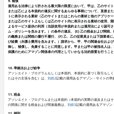
9. 補償
適用ある法律により許される最大限の限度において、甲は、乙のサイト
または乙による本規約の違反に関するあらゆる事柄について、直接または
トに表示される素材（乙のサイトまたはこれらの素材と他のアプリケーシ
または乙のサイト上もしくは乙のサイト内に表示される素材の使用、開発
よるサービス提供の利用（当該使用が本規約または適用法により認可され
ム・ポリシーを含みます。）の条件の違反、 (E) 乙の税金および関
の義務または関税の履行不履行、 (F) 乙、乙の従業員または下請業
び経費（弁護士費用を含みます。）請求から、甲、甲の関連会社および
御し、補償し、免責することに同意します。甲または甲の被指名人は、
保護のためにアマゾン関係者の代理としていかなる法的措置を行うこと
10. 準拠法および紛争
アソシエイト・プログラムもしくは本規約、本規約に基づく取引もしく
たはその主張を含む）は、
別紙2
記載の適用あるアマゾン・サイトの準
11. 税金
アソシエイト・プログラムまたは本規約（本規約の実際の違反またはそ
の関係に関する税金および関連義務は、
別紙3
記載の適用あるアマゾン
12. 雑則