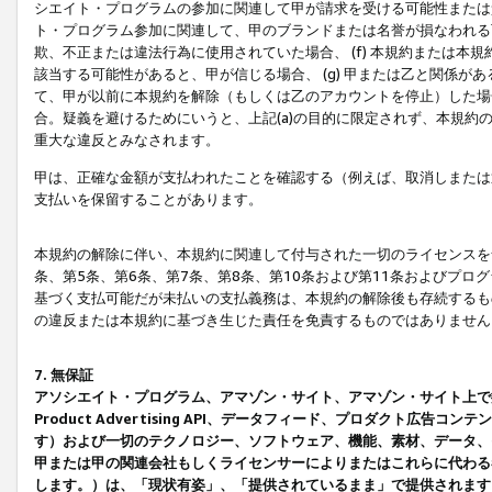
シエイト・プログラムの参加に関連して甲が請求を受ける可能性または責
ト・プログラム参加に関連して、甲のブランドまたは名誉が損なわれる可
欺、不正または違法行為に使用されていた場合、 (f) 本規約または
該当する可能性があると、甲が信じる場合、 (g) 甲または乙と関係
て、甲が以前に本規約を解除（もしくは乙のアカウントを停止）した場合
合。疑義を避けるためにいうと、上記(a)の目的に限定されず、本規約
重大な違反とみなされます。
甲は、正確な金額が支払われたことを確認する（例えば、取消しまたは
支払いを保留することがあります。
本規約の解除に伴い、本規約に関連して付与された一切のライセンスを
条、第5条、第6条、第7条、第8条、第10条および第11条およびプ
基づく支払可能だが未払いの支払義務は、本規約の解除後も存続するも
の違反または本規約に基づき生じた責任を免責するものではありません
7. 無保証
アソシエイト・プログラム、アマゾン・サイト、アマゾン・サイト上で
Product Advertising API、データフィード、プロダクト
す）および一切のテクノロジー、ソフトウェア、機能、素材、データ、
甲または甲の関連会社もしくライセンサーによりまたはこれらに代わる
します。）は、「現状有姿」、「提供されているまま」で提供されます