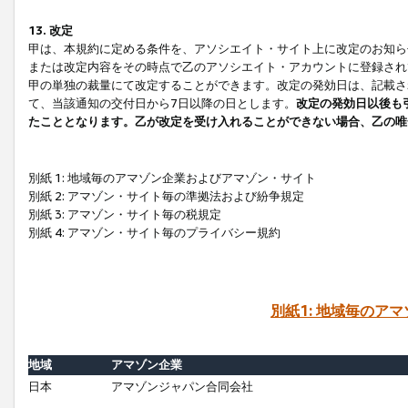
13. 改定
甲は、本規約に定める条件を、アソシエイト・サイト上に改定のお知ら
または改定内容をその時点で乙のアソシエイト・アカウントに登録され
甲の単独の裁量にて改定することができます。改定の発効日は、記載さ
て、当該通知の交付日から7日以降の日とします。
改定の発効日以後も
たこととなります。乙が改定を受け入れることができない場合、乙の唯
別紙 1: 地域毎のアマゾン企業およびアマゾン・サイト
別紙 2: アマゾン・サイト毎の準拠法および紛争規定
別紙 3: アマゾン・サイト毎の税規定
別紙 4: アマゾン・サイト毎のプライバシー規約
別紙1: 地域毎のア
地域
アマゾン企業
日本
アマゾンジャパン合同会社