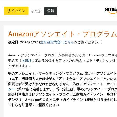
サインイン
登録
または
Amazonアソシエイト・プログラ
改定日: 2026/4/20
(
主な改定内容はこちら
をご覧ください。)
Amazonアソシエイト・プログラム参加者のための、Amazonウェブサ
申込者は
別紙1
に定める関係するアマゾンの法人（以下「
甲
」といいま
とができます。
甲のアソシエイト・マーケティング・プログラム（以下「アソシエイト
（以下、当該個人または企業を「乙」または「アソシエイト」といいま
変更せずに受け入れなければなりません。乙は、アソシエイト・サイト
シー
（第12条に定義します。）等（例えば、甲のアソシエイト・プロ
紹介料率表およびアソシエイト・プログラム商標ガイドライン）を含む本規
テンツは、Amazonのコミュニティガイドライン（報酬と引き換え
これらを注意深くご精読ください。