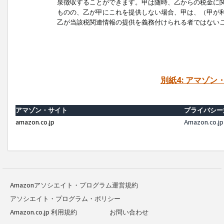
泉徴収することができます。甲は随時、乙からの税金に
ものの、乙が甲にこれを提供しない場合、甲は、（甲が
乙が当該税関連情報の提供を義務付けられる者ではない
別紙4: アマゾ
アマゾン・サイト
プライバシー
amazon.co.jp
Amazon.c
Amazonアソシエイト・プログラム運営規約
アソシエイト・プログラム・ポリシー
Amazon.co.jp 利用規約
お問い合わせ