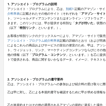
1. アソシエイト・プログラムの説明
アソシエイト・プログラムにより、乙は、
別紙1
記載のアマゾン・サイ
介料率表
に記載されたその他のサイト（それぞれを「
アマゾン・サイト
ト、ソーシャルメディアコンテンツまたはオンライン・ソフトウェア・
きます。このリンクには、甲が提供する特別な「
タグが付いた
」状態の
（以下「
特別リンク
」といいます。）。
お客様が特別リンクのクリックスルーにより、アマゾン・サイトで販売
アソシエイト・プログラム紹介料率表
記載の詳細のとおり（および同表
によるこれらの商品およびサービスの宣伝の便宜のため、甲は、アソシ
ト、ウィジェット、リンク、マーケティングコンテンツならびにその他
他の情報（以下「
プログラム・コンテンツ
」といいます。）を乙に提供
トで提供される、商品に関するいかなるデータ、イメージ、テキストも
2. アソシエイト・プログラムの遵守要件
乙は、アソシエイト・プログラムへの参加および紹介料の受け取りに際
乙は甲に対し、乙による本規約遵守を確認するために甲が求める情報を
乙が本規約またはその他の適用されるアマゾンの規約に違反した場合、