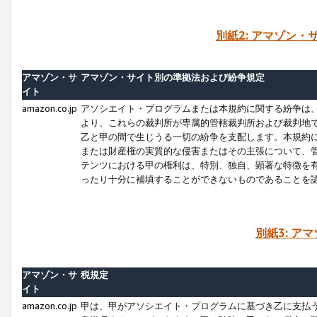
別紙2: アマゾン
アマゾン・サ
アマゾン・サイト別の準拠法および紛争規定
イト
amazon.co.jp
アソシエイト・プログラムまたは本規約に関する紛争は
より、これらの裁判所が専属的管轄裁判所および裁判地
乙と甲の間で生じうる一切の紛争を支配します。本規約
または財産権の実質的な侵害またはその主張について、
テンツにおける甲の権利は、特別、独自、顕著な特徴を
ったり十分に補填することができないものであることを
別紙3: ア
アマゾン・サ
税規定
イト
amazon.co.jp
甲は、甲がアソシエイト・プログラムに基づき乙に支払