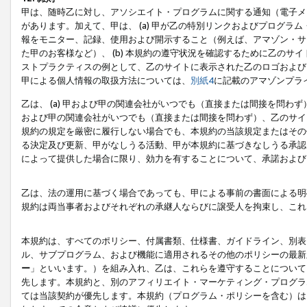
甲は、随時乙に対し、アソシエイト・プログラムに関する通知（電子メ
があります。加えて、甲は、 (a) 甲が乙の特別リンクおよびプログ
報をモニター、記録、使用および開示すること（例えば、アマゾン・サ
た甲のお客様など）、 (b) 本規約の遵守状況を確認するために乙のサイ
ストプラクティスの例として、乙のサイトに表示された乙のロゴおよび
甲による個人情報の取扱方法については、
別紙4
に記載のアマゾンプラ
乙は、 (a) 甲および甲の関連会社がいつでも（直接または間接を問わず
および甲の関連会社がいつでも（直接または間接を問わず）、乙のサイ
規約の規定を厳密に履行しない場合でも、本規約の当該規定またはその他
る決定及び更新、甲がなしうる活動、甲が本規約に基づきなしうる承認
によって提供した場合に限り、効力を有することについて、承諾および
乙は、法の運用に基づく場合であっても、甲による事前の書面による明
規約は両当事者およびそれぞれの承継人ならびに譲受人を拘束し、これ
本規約は、すべてのポリシー、付属書類、仕様書、ガイドライン、別表
ル、サブプログラム、および機能に適用されるその他のポリシーの最新
ー
」といいます。）を組み入れ、乙は、これらを遵守することについて
先します。本規約と、別のアフィリエイト・マーケティング・プログラ
ては当該契約が優先します。本規約（プログラム・ポリシーを含む）は