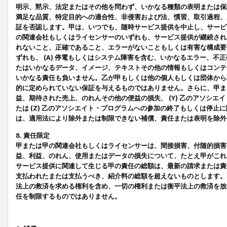
明示、黙示、法定またはその他を問わず、いかなる種類の表明または保
満足な品質、特定目的への適合性、非侵害および法、慣習、取引過程、
証を否認します。甲は、いつでも、随時サービス提供を中止し、サービ
の関連会社もしくはライセンサーのいずれも、サービス提供が継続され
れないこと、正確であること、エラーがないこともしくは有害な構成要
ずれも、 (A) 停電もしくはシステム障害を含む、いかなるエラー、不
たはいかなるデータ、イメージ、テキストその他の情報もしくはコンテ
いかなる責任も負いません。乙が甲もしくは他の個人もしくは団体から
的に定められていない保証を与えるものではありません。さらに、甲また
益、期待された売上、のれんその他の便益の損失、 (Y) 乙のアソシ
たは (Z) 乙のアソシエイト・プログラムへの参加の終了もしくは停
は、適用法により除外または制限できない補償、責任または表明を除外
8. 責任限定
甲または甲の関連会社もしくはライセンサーは、間接損害、付随的損害
益、利益、のれん、使用またはデータの損失について、たとえ甲がこれ
サービス提供に関連して生じる甲の責任の総額は、最新の請求または責
支払われたまたは支払うべき、紹介料の総額を超えないものとします。
法上の救済を求める権利を含め、一切の権利または衡平法上の救済を放
任を制限するものではありません。