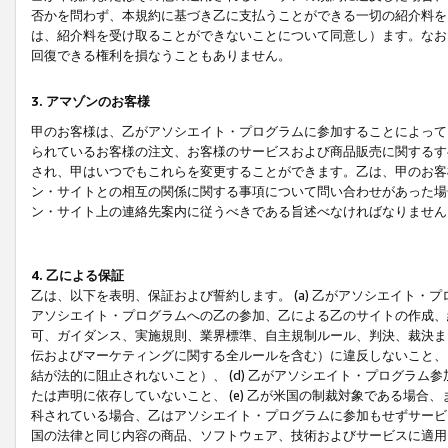
否かを問わず、本規約に基づき乙に支払うことができる一切の紹介料を
は、紹介料を受け取ることができないことについて同意し）ます。なお
回復できる権利を損なうこともありません。
3. アマゾンのお客様
甲のお客様は、乙がアソシエイト・プログラムに参加することによって
られているお客様の注文、お客様のサービスおよび商品販売に関するす
され、甲はいつでもこれらを変更することができます。乙は、甲のお客
ン・サイトとの相互の関係に関する事項について問い合わせがあった場
ン・サイト上の連絡先案内に従うべきである旨述べなければなりません
4. 乙による保証
乙は、以下を表明、保証および誓約します。 (a) 乙がアソシエイト・
アソシエイト・プログラムへの乙の参加、乙による乙のサイトの作成、
可、ガイダンス、実施規則、業界標準、自主規制ルール、判決、裁決ま
伝およびマーケティングに関する全ルールを含む）に違反しないこと、 
結が法的に阻止されないこと）、 (d) 乙がアソシエイト・プログラ
たは声明に依存していないこと、 (e) 乙が米国の制裁対象である場
科されている場合、乙はアソシエイト・プログラムに参加もせずサービス
国の法律と同じ内容の商品、ソフトウェア、技術およびサービスに適用さ