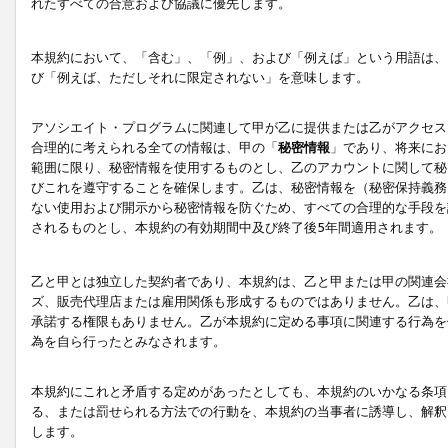
れたすべての合意および協議に優先します。
本規約において、「含む」、「例」、および「例えば」という用語は、
び「例えば、ただしそれに限定されない」を意味します。
アソシエイト・プログラムに関連して甲が乙に提供または乙がアクセス
合理的に考えられる全ての情報は、甲の「
秘密情報
」であり、将来にお
範囲に限り、秘密情報を使用するものとし、乙のアカウントに関して秘
びこれを遵守することを確保します。乙は、秘密情報を（秘密保持義務
ない使用および開示から秘密情報を防ぐため、すべての合理的な手段を
されるものとし、本規約の有効期間中及び終了後5年間適用されます。
乙と甲とは独立した契約者であり、本規約は、乙と甲または甲の関連会
ズ、販売代理店または雇用関係も形成するものではありません。乙は、
承諾する権限もありません。乙が本規約に定める事項に関連する行為を
為を自ら行ったとみなされます。
本規約にこれと矛盾する定めがあったとしても、本規約のいかなる条項
る、または罰せられる方法での行動を、本規約の当事者に誘導し、解釈
します。