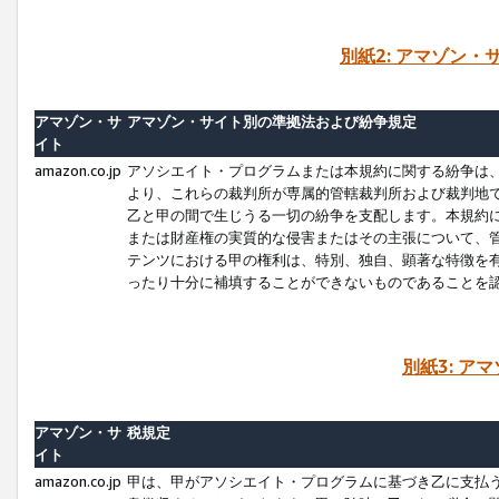
別紙2: アマゾン
アマゾン・サ
アマゾン・サイト別の準拠法および紛争規定
イト
amazon.co.jp
アソシエイト・プログラムまたは本規約に関する紛争は
より、これらの裁判所が専属的管轄裁判所および裁判地
乙と甲の間で生じうる一切の紛争を支配します。本規約
または財産権の実質的な侵害またはその主張について、
テンツにおける甲の権利は、特別、独自、顕著な特徴を
ったり十分に補填することができないものであることを
別紙3: ア
アマゾン・サ
税規定
イト
amazon.co.jp
甲は、甲がアソシエイト・プログラムに基づき乙に支払