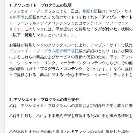
1. アソシエイト・プログラムの説明
アソシエイト・プログラムにより、乙は、
別紙1
記載のアマゾン・サイ
介料率表
に記載されたその他のサイト（それぞれを「
アマゾン・サイト
ト、ソーシャルメディアコンテンツまたはオンライン・ソフトウェア・
きます。このリンクには、甲が提供する特別な「
タグが付いた
」状態の
（以下「
特別リンク
」といいます。）。
お客様が特別リンクのクリックスルーにより、アマゾン・サイトで販売
アソシエイト・プログラム紹介料率表
記載の詳細のとおり（および同表
によるこれらの商品およびサービスの宣伝の便宜のため、甲は、アソシ
ト、ウィジェット、リンク、マーケティングコンテンツならびにその他
他の情報（以下「
プログラム・コンテンツ
」といいます。）を乙に提供
トで提供される、商品に関するいかなるデータ、イメージ、テキストも
2. アソシエイト・プログラムの遵守要件
乙は、アソシエイト・プログラムへの参加および紹介料の受け取りに際
乙は甲に対し、乙による本規約遵守を確認するために甲が求める情報を
乙が本規約またはその他の適用されるアマゾンの規約に違反した場合、