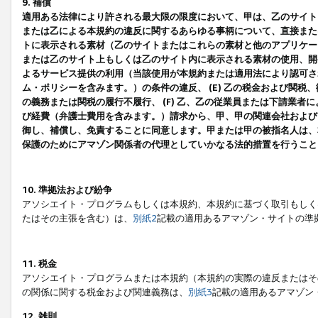
9. 補償
適用ある法律により許される最大限の限度において、甲は、乙のサイト
または乙による本規約の違反に関するあらゆる事柄について、直接または
トに表示される素材（乙のサイトまたはこれらの素材と他のアプリケーシ
または乙のサイト上もしくは乙のサイト内に表示される素材の使用、開発
よるサービス提供の利用（当該使用が本規約または適用法により認可され
ム・ポリシーを含みます。）の条件の違反、 (E) 乙の税金および関
の義務または関税の履行不履行、 (F) 乙、乙の従業員または下請業
び経費（弁護士費用を含みます。）請求から、甲、甲の関連会社および
御し、補償し、免責することに同意します。甲または甲の被指名人は、
保護のためにアマゾン関係者の代理としていかなる法的措置を行うこと
10. 準拠法および紛争
アソシエイト・プログラムもしくは本規約、本規約に基づく取引もしく
たはその主張を含む）は、
別紙2
記載の適用あるアマゾン・サイトの準
11. 税金
アソシエイト・プログラムまたは本規約（本規約の実際の違反またはそ
の関係に関する税金および関連義務は、
別紙3
記載の適用あるアマゾン
12. 雑則