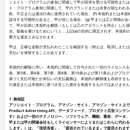
シエイト・プログラムの参加に関連して甲が請求を受ける可能性または責
ト・プログラム参加に関連して、甲のブランドまたは名誉が損なわれる可
欺、不正または違法行為に使用されていた場合、 (f) 本規約または
該当する可能性があると、甲が信じる場合、 (g) 甲または乙と関係
て、甲が以前に本規約を解除（もしくは乙のアカウントを停止）した場合
合。疑義を避けるためにいうと、上記(a)の目的に限定されず、本規約
重大な違反とみなされます。
甲は、正確な金額が支払われたことを確認する（例えば、取消しまたは
支払いを保留することがあります。
本規約の解除に伴い、本規約に関連して付与された一切のライセンスを
条、第5条、第6条、第7条、第8条、第10条および第11条およびプ
基づく支払可能だが未払いの支払義務は、本規約の解除後も存続するも
の違反または本規約に基づき生じた責任を免責するものではありません
7. 無保証
アソシエイト・プログラム、アマゾン・サイト、アマゾン・サイト上で
Product Advertising API、データフィード、プロダクト
す）および一切のテクノロジー、ソフトウェア、機能、素材、データ、
甲または甲の関連会社もしくライセンサーによりまたはこれらに代わる
します。）は、「現状有姿」、「提供されているまま」で提供されます