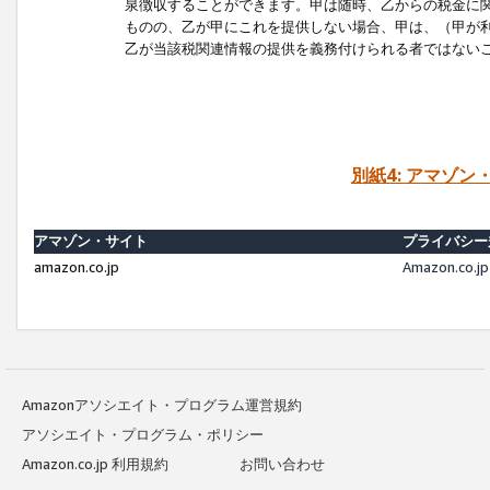
泉徴収することができます。甲は随時、乙からの税金に
ものの、乙が甲にこれを提供しない場合、甲は、（甲が
乙が当該税関連情報の提供を義務付けられる者ではない
別紙4: アマゾ
アマゾン・サイト
プライバシー
amazon.co.jp
Amazon.c
Amazonアソシエイト・プログラム運営規約
アソシエイト・プログラム・ポリシー
Amazon.co.jp 利用規約
お問い合わせ