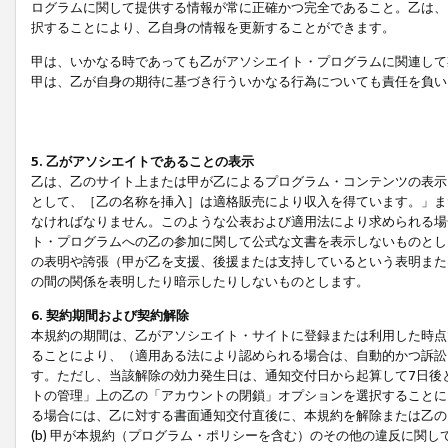
ログラムに関して提供する情報が常に正確かつ完全であること。乙は、
択することにより、乙自身の情報を更新することができます。
甲は、いかなる時であっても乙がアソシエイト・プログラムに関連して
甲は、乙が自身の期待に基づき行ういかなる行為についても責任を負い
5. 乙がアソシエイトであることの表示
乙は、乙のサイト上または甲が乙によるプログラム・コンテンツの表示ま
として、［乙の名称を挿入］は適格販売により収入を得ています。」ま
なければなりません。このような公表および適用法により求められる場
ト・プログラムへの乙の参加に関して公式な文書を表示しないものとし
の表明や誇張（甲が乙を支援、後援または支持しているという表明また
の間の関係を表明したり暗示したりしないものとします。
6. 契約期間および契約解除
本規約の期間は、乙がアソシエイト・サイトに登録または利用した時点
ることにより、（適用ある法により認められる場合は、自動的かつ訴訟
す。ただし、当該解除の効力発生日は、通知交付日から起算して7日後
トの管理」上の乙の「アカウントの閉鎖」オプションを選択することに
る場合には、乙に対する書面通知交付直後に、本規約を解除または乙のア
(b) 甲が本規約（プログラム・ポリシーを含む）のその他の違反に関し