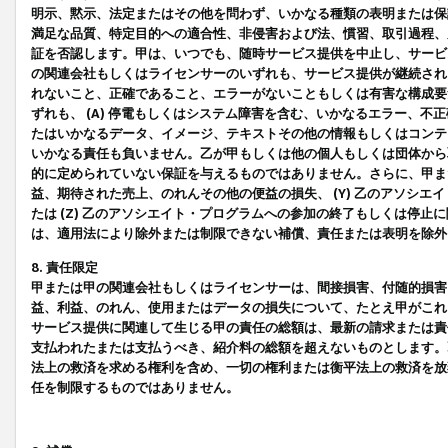
明示、黙示、法定またはその他を問わず、いかなる種類の表明または保
満足な品質、特定目的への適合性、非侵害および法、慣習、取引過程、
証を否認します。甲は、いつでも、随時サービス提供を中止し、サービ
の関連会社もしくはライセンサーのいずれも、サービス提供が継続され
れないこと、正確であること、エラーがないこともしくは有害な構成要
ずれも、 (A) 停電もしくはシステム障害を含む、いかなるエラー、不
たはいかなるデータ、イメージ、テキストその他の情報もしくはコンテ
いかなる責任も負いません。乙が甲もしくは他の個人もしくは団体から
的に定められていない保証を与えるものではありません。さらに、甲また
益、期待された売上、のれんその他の便益の損失、 (Y) 乙のアソシ
たは (Z) 乙のアソシエイト・プログラムへの参加の終了もしくは停
は、適用法により除外または制限できない補償、責任または表明を除外
8. 責任限定
甲または甲の関連会社もしくはライセンサーは、間接損害、付随的損害
益、利益、のれん、使用またはデータの損失について、たとえ甲がこれ
サービス提供に関連して生じる甲の責任の総額は、最新の請求または責
支払われたまたは支払うべき、紹介料の総額を超えないものとします。
法上の救済を求める権利を含め、一切の権利または衡平法上の救済を放
任を制限するものではありません。