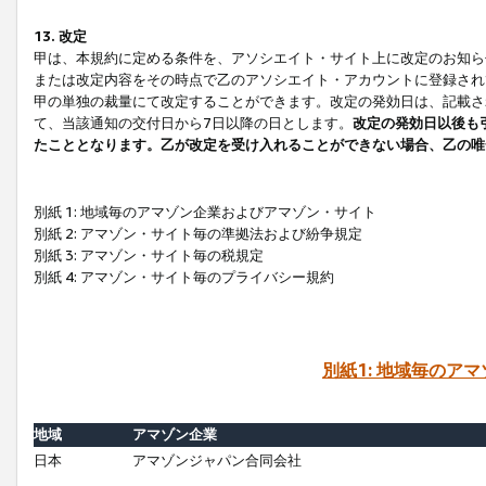
13. 改定
甲は、本規約に定める条件を、アソシエイト・サイト上に改定のお知ら
または改定内容をその時点で乙のアソシエイト・アカウントに登録され
甲の単独の裁量にて改定することができます。改定の発効日は、記載さ
て、当該通知の交付日から7日以降の日とします。
改定の発効日以後も
たこととなります。乙が改定を受け入れることができない場合、乙の唯
別紙 1: 地域毎のアマゾン企業およびアマゾン・サイト
別紙 2: アマゾン・サイト毎の準拠法および紛争規定
別紙 3: アマゾン・サイト毎の税規定
別紙 4: アマゾン・サイト毎のプライバシー規約
別紙1: 地域毎のア
地域
アマゾン企業
日本
アマゾンジャパン合同会社