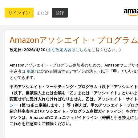
サインイン
登録
または
Amazonアソシエイト・プログラ
改定日: 2026/4/20
(
主な改定内容はこちら
をご覧ください。)
Amazonアソシエイト・プログラム参加者のための、Amazonウェブサ
申込者は
別紙1
に定める関係するアマゾンの法人（以下「
甲
」といいま
とができます。
甲のアソシエイト・マーケティング・プログラム（以下「アソシエイト
（以下、当該個人または企業を「乙」または「アソシエイト」といいま
変更せずに受け入れなければなりません。乙は、アソシエイト・サイト
シー
（第12条に定義します。）等（例えば、甲のアソシエイト・プロ
紹介料率表およびアソシエイト・プログラム商標ガイドライン）を含む本規
テンツは、Amazonのコミュニティガイドライン（報酬と引き換え
これらを注意深くご精読ください。