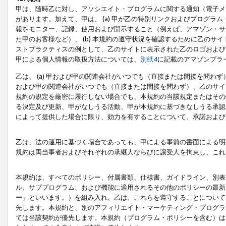
甲は、随時乙に対し、アソシエイト・プログラムに関する通知（電子メ
があります。加えて、甲は、 (a) 甲が乙の特別リンクおよびプログ
報をモニター、記録、使用および開示すること（例えば、アマゾン・サ
た甲のお客様など）、 (b) 本規約の遵守状況を確認するために乙のサイ
ストプラクティスの例として、乙のサイトに表示された乙のロゴおよび
甲による個人情報の取扱方法については、
別紙4
に記載のアマゾンプラ
乙は、 (a) 甲および甲の関連会社がいつでも（直接または間接を問わず
および甲の関連会社がいつでも（直接または間接を問わず）、乙のサイ
規約の規定を厳密に履行しない場合でも、本規約の当該規定またはその他
る決定及び更新、甲がなしうる活動、甲が本規約に基づきなしうる承認
によって提供した場合に限り、効力を有することについて、承諾および
乙は、法の運用に基づく場合であっても、甲による事前の書面による明
規約は両当事者およびそれぞれの承継人ならびに譲受人を拘束し、これ
本規約は、すべてのポリシー、付属書類、仕様書、ガイドライン、別表
ル、サブプログラム、および機能に適用されるその他のポリシーの最新
ー
」といいます。）を組み入れ、乙は、これらを遵守することについて
先します。本規約と、別のアフィリエイト・マーケティング・プログラ
ては当該契約が優先します。本規約（プログラム・ポリシーを含む）は