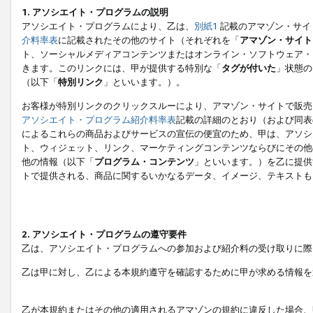
1. アソシエイト・プログラムの説明
アソシエイト・プログラムにより、乙は、
別紙1
記載のアマゾン・サイ
介料率表
に記載されたその他のサイト（それぞれを「
アマゾン・サイト
ト、ソーシャルメディアコンテンツまたはオンライン・ソフトウェア・
きます。このリンクには、甲が提供する特別な「
タグが付いた
」状態の
（以下「
特別リンク
」といいます。）。
お客様が特別リンクのクリックスルーにより、アマゾン・サイトで販売
アソシエイト・プログラム紹介料率表
記載の詳細のとおり（および同表
によるこれらの商品およびサービスの宣伝の便宜のため、甲は、アソシ
ト、ウィジェット、リンク、マーケティングコンテンツならびにその他
他の情報（以下「
プログラム・コンテンツ
」といいます。）を乙に提供
トで提供される、商品に関するいかなるデータ、イメージ、テキストも
2. アソシエイト・プログラムの遵守要件
乙は、アソシエイト・プログラムへの参加および紹介料の受け取りに際
乙は甲に対し、乙による本規約遵守を確認するために甲が求める情報を
乙が本規約またはその他の適用されるアマゾンの規約に違反した場合、