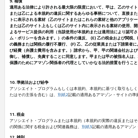
9. 補償
適用ある法律により許される最大限の限度において、甲は、乙のサイト
または乙による本規約の違反に関するあらゆる事柄について、直接または
トに表示される素材（乙のサイトまたはこれらの素材と他のアプリケーシ
または乙のサイト上もしくは乙のサイト内に表示される素材の使用、開発
よるサービス提供の利用（当該使用が本規約または適用法により認可され
ム・ポリシーを含みます。）の条件の違反、 (E) 乙の税金および関
の義務または関税の履行不履行、 (F) 乙、乙の従業員または下請業
び経費（弁護士費用を含みます。）請求から、甲、甲の関連会社および
御し、補償し、免責することに同意します。甲または甲の被指名人は、
保護のためにアマゾン関係者の代理としていかなる法的措置を行うこと
10. 準拠法および紛争
アソシエイト・プログラムもしくは本規約、本規約に基づく取引もしく
たはその主張を含む）は、
別紙2
記載の適用あるアマゾン・サイトの準
11. 税金
アソシエイト・プログラムまたは本規約（本規約の実際の違反またはそ
の関係に関する税金および関連義務は、
別紙3
記載の適用あるアマゾン
12. 雑則