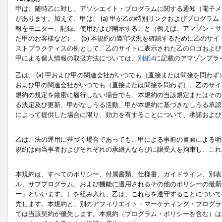
甲は、随時乙に対し、アソシエイト・プログラムに関する通知（電子メ
があります。加えて、甲は、 (a) 甲が乙の特別リンクおよびプログ
報をモニター、記録、使用および開示すること（例えば、アマゾン・サ
た甲のお客様など）、 (b) 本規約の遵守状況を確認するために乙のサイ
ストプラクティスの例として、乙のサイトに表示された乙のロゴおよび
甲による個人情報の取扱方法については、
別紙4
に記載のアマゾンプラ
乙は、 (a) 甲および甲の関連会社がいつでも（直接または間接を問わず
および甲の関連会社がいつでも（直接または間接を問わず）、乙のサイ
規約の規定を厳密に履行しない場合でも、本規約の当該規定またはその他
る決定及び更新、甲がなしうる活動、甲が本規約に基づきなしうる承認
によって提供した場合に限り、効力を有することについて、承諾および
乙は、法の運用に基づく場合であっても、甲による事前の書面による明
規約は両当事者およびそれぞれの承継人ならびに譲受人を拘束し、これ
本規約は、すべてのポリシー、付属書類、仕様書、ガイドライン、別表
ル、サブプログラム、および機能に適用されるその他のポリシーの最新
ー
」といいます。）を組み入れ、乙は、これらを遵守することについて
先します。本規約と、別のアフィリエイト・マーケティング・プログラ
ては当該契約が優先します。本規約（プログラム・ポリシーを含む）は