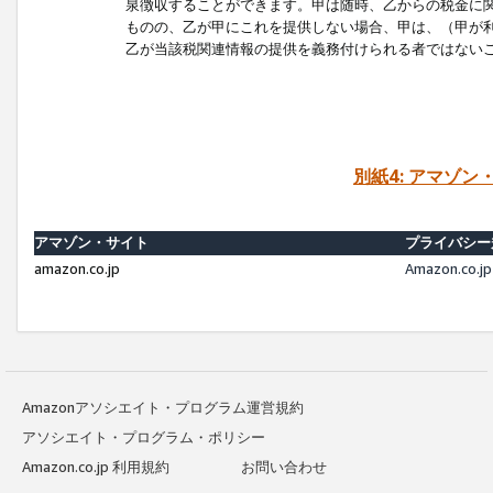
泉徴収することができます。甲は随時、乙からの税金に
ものの、乙が甲にこれを提供しない場合、甲は、（甲が
乙が当該税関連情報の提供を義務付けられる者ではない
別紙4: アマゾ
アマゾン・サイト
プライバシー
amazon.co.jp
Amazon.c
Amazonアソシエイト・プログラム運営規約
アソシエイト・プログラム・ポリシー
Amazon.co.jp 利用規約
お問い合わせ