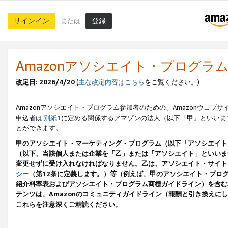
サインイン
登録
または
Amazonアソシエイト・プログラ
改定日: 2026/4/20
(
主な改定内容はこちら
をご覧ください。)
Amazonアソシエイト・プログラム参加者のための、Amazonウェブサ
申込者は
別紙1
に定める関係するアマゾンの法人（以下「
甲
」といいま
とができます。
甲のアソシエイト・マーケティング・プログラム（以下「アソシエイト
（以下、当該個人または企業を「乙」または「アソシエイト」といいま
変更せずに受け入れなければなりません。乙は、アソシエイト・サイト
シー
（第12条に定義します。）等（例えば、甲のアソシエイト・プロ
紹介料率表およびアソシエイト・プログラム商標ガイドライン）を含む本規
テンツは、Amazonのコミュニティガイドライン（報酬と引き換え
これらを注意深くご精読ください。