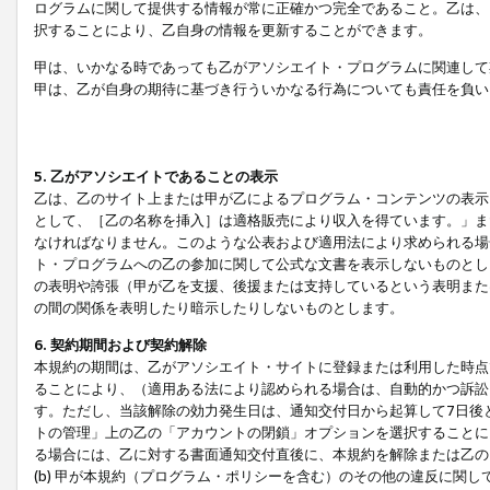
ログラムに関して提供する情報が常に正確かつ完全であること。乙は、
択することにより、乙自身の情報を更新することができます。
甲は、いかなる時であっても乙がアソシエイト・プログラムに関連して
甲は、乙が自身の期待に基づき行ういかなる行為についても責任を負い
5. 乙がアソシエイトであることの表示
乙は、乙のサイト上または甲が乙によるプログラム・コンテンツの表示ま
として、［乙の名称を挿入］は適格販売により収入を得ています。」ま
なければなりません。このような公表および適用法により求められる場
ト・プログラムへの乙の参加に関して公式な文書を表示しないものとし
の表明や誇張（甲が乙を支援、後援または支持しているという表明また
の間の関係を表明したり暗示したりしないものとします。
6. 契約期間および契約解除
本規約の期間は、乙がアソシエイト・サイトに登録または利用した時点
ることにより、（適用ある法により認められる場合は、自動的かつ訴訟
す。ただし、当該解除の効力発生日は、通知交付日から起算して7日後
トの管理」上の乙の「アカウントの閉鎖」オプションを選択することに
る場合には、乙に対する書面通知交付直後に、本規約を解除または乙のア
(b) 甲が本規約（プログラム・ポリシーを含む）のその他の違反に関し