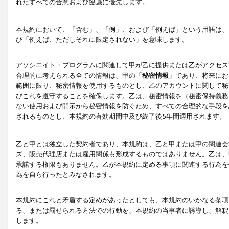
れたすべての合意および協議に優先します。
本規約において、「含む」、「例」、および「例えば」という用語は、
び「例えば、ただしそれに限定されない」を意味します。
アソシエイト・プログラムに関連して甲が乙に提供または乙がアクセス
合理的に考えられる全ての情報は、甲の「
秘密情報
」であり、将来にお
範囲に限り、秘密情報を使用するものとし、乙のアカウントに関して秘
びこれを遵守することを確保します。乙は、秘密情報を（秘密保持義務
ない使用および開示から秘密情報を防ぐため、すべての合理的な手段を
されるものとし、本規約の有効期間中及び終了後5年間適用されます。
乙と甲とは独立した契約者であり、本規約は、乙と甲または甲の関連会
ズ、販売代理店または雇用関係も形成するものではありません。乙は、
承諾する権限もありません。乙が本規約に定める事項に関連する行為を
為を自ら行ったとみなされます。
本規約にこれと矛盾する定めがあったとしても、本規約のいかなる条項
る、または罰せられる方法での行動を、本規約の当事者に誘導し、解釈
します。