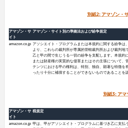
別紙2: アマゾン
アマゾン・サ
アマゾン・サイト別の準拠法および紛争規定
イト
amazon.co.jp
アソシエイト・プログラムまたは本規約に関する紛争は
より、これらの裁判所が専属的管轄裁判所および裁判地
乙と甲の間で生じうる一切の紛争を支配します。本規約
または財産権の実質的な侵害またはその主張について、
テンツにおける甲の権利は、特別、独自、顕著な特徴を
ったり十分に補填することができないものであることを
別紙3: ア
アマゾン・サ
税規定
イト
amazon.co.jp
甲は、甲がアソシエイト・プログラムに基づき乙に支払