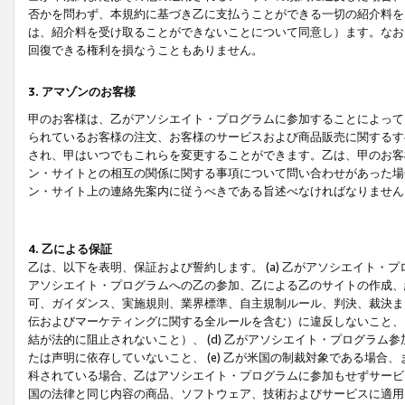
否かを問わず、本規約に基づき乙に支払うことができる一切の紹介料を
は、紹介料を受け取ることができないことについて同意し）ます。なお
回復できる権利を損なうこともありません。
3. アマゾンのお客様
甲のお客様は、乙がアソシエイト・プログラムに参加することによって
られているお客様の注文、お客様のサービスおよび商品販売に関するす
され、甲はいつでもこれらを変更することができます。乙は、甲のお客
ン・サイトとの相互の関係に関する事項について問い合わせがあった場
ン・サイト上の連絡先案内に従うべきである旨述べなければなりません
4. 乙による保証
乙は、以下を表明、保証および誓約します。 (a) 乙がアソシエイト・
アソシエイト・プログラムへの乙の参加、乙による乙のサイトの作成、
可、ガイダンス、実施規則、業界標準、自主規制ルール、判決、裁決ま
伝およびマーケティングに関する全ルールを含む）に違反しないこと、 
結が法的に阻止されないこと）、 (d) 乙がアソシエイト・プログラ
たは声明に依存していないこと、 (e) 乙が米国の制裁対象である場
科されている場合、乙はアソシエイト・プログラムに参加もせずサービス
国の法律と同じ内容の商品、ソフトウェア、技術およびサービスに適用さ