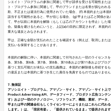
シエイト・プログラムの参加に関連して甲が請求を受ける可能性または責
ト・プログラム参加に関連して、甲のブランドまたは名誉が損なわれる可
欺、不正または違法行為に使用されていた場合、 (f) 本規約または
該当する可能性があると、甲が信じる場合、 (g) 甲または乙と関係
て、甲が以前に本規約を解除（もしくは乙のアカウントを停止）した場合
合。疑義を避けるためにいうと、上記(a)の目的に限定されず、本規約
重大な違反とみなされます。
甲は、正確な金額が支払われたことを確認する（例えば、取消しまたは
支払いを保留することがあります。
本規約の解除に伴い、本規約に関連して付与された一切のライセンスを
条、第5条、第6条、第7条、第8条、第10条および第11条およびプ
基づく支払可能だが未払いの支払義務は、本規約の解除後も存続するも
の違反または本規約に基づき生じた責任を免責するものではありません
7. 無保証
アソシエイト・プログラム、アマゾン・サイト、アマゾン・サイト上で
Product Advertising API、データフィード、プロダクト
す）および一切のテクノロジー、ソフトウェア、機能、素材、データ、
甲または甲の関連会社もしくライセンサーによりまたはこれらに代わる
します。）は、「現状有姿」、「提供されているまま」で提供されます