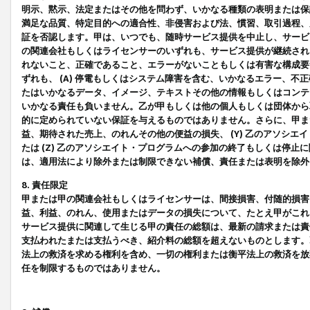
明示、黙示、法定またはその他を問わず、いかなる種類の表明または保
満足な品質、特定目的への適合性、非侵害および法、慣習、取引過程、
証を否認します。甲は、いつでも、随時サービス提供を中止し、サービ
の関連会社もしくはライセンサーのいずれも、サービス提供が継続され
れないこと、正確であること、エラーがないこともしくは有害な構成要
ずれも、 (A) 停電もしくはシステム障害を含む、いかなるエラー、不
たはいかなるデータ、イメージ、テキストその他の情報もしくはコンテ
いかなる責任も負いません。乙が甲もしくは他の個人もしくは団体から
的に定められていない保証を与えるものではありません。さらに、甲また
益、期待された売上、のれんその他の便益の損失、 (Y) 乙のアソシ
たは (Z) 乙のアソシエイト・プログラムへの参加の終了もしくは停
は、適用法により除外または制限できない補償、責任または表明を除外
8. 責任限定
甲または甲の関連会社もしくはライセンサーは、間接損害、付随的損害
益、利益、のれん、使用またはデータの損失について、たとえ甲がこれ
サービス提供に関連して生じる甲の責任の総額は、最新の請求または責
支払われたまたは支払うべき、紹介料の総額を超えないものとします。
法上の救済を求める権利を含め、一切の権利または衡平法上の救済を放
任を制限するものではありません。