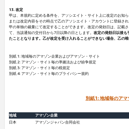
13. 改定
甲は、本規約に定める条件を、アソシエイト・サイト上に改定のお知ら
または改定内容をその時点で乙のアソシエイト・アカウントに登録され
甲の単独の裁量にて改定することができます。改定の発効日は、記載さ
て、当該通知の交付日から7日以降の日とします。
改定の発効日以後も
たこととなります。乙が改定を受け入れることができない場合、乙の唯
別紙 1: 地域毎のアマゾン企業およびアマゾン・サイト
別紙 2: アマゾン・サイト毎の準拠法および紛争規定
別紙 3: アマゾン・サイト毎の税規定
別紙 4: アマゾン・サイト毎のプライバシー規約
別紙1: 地域毎のア
地域
アマゾン企業
日本
アマゾンジャパン合同会社