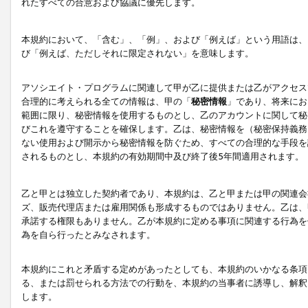
れたすべての合意および協議に優先します。
本規約において、「含む」、「例」、および「例えば」という用語は、
び「例えば、ただしそれに限定されない」を意味します。
アソシエイト・プログラムに関連して甲が乙に提供または乙がアクセス
合理的に考えられる全ての情報は、甲の「
秘密情報
」であり、将来にお
範囲に限り、秘密情報を使用するものとし、乙のアカウントに関して秘
びこれを遵守することを確保します。乙は、秘密情報を（秘密保持義務
ない使用および開示から秘密情報を防ぐため、すべての合理的な手段を
されるものとし、本規約の有効期間中及び終了後5年間適用されます。
乙と甲とは独立した契約者であり、本規約は、乙と甲または甲の関連会
ズ、販売代理店または雇用関係も形成するものではありません。乙は、
承諾する権限もありません。乙が本規約に定める事項に関連する行為を
為を自ら行ったとみなされます。
本規約にこれと矛盾する定めがあったとしても、本規約のいかなる条項
る、または罰せられる方法での行動を、本規約の当事者に誘導し、解釈
します。