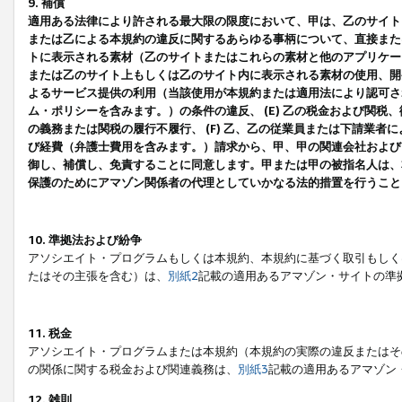
9. 補償
適用ある法律により許される最大限の限度において、甲は、乙のサイト
または乙による本規約の違反に関するあらゆる事柄について、直接または
トに表示される素材（乙のサイトまたはこれらの素材と他のアプリケーシ
または乙のサイト上もしくは乙のサイト内に表示される素材の使用、開発
よるサービス提供の利用（当該使用が本規約または適用法により認可され
ム・ポリシーを含みます。）の条件の違反、 (E) 乙の税金および関
の義務または関税の履行不履行、 (F) 乙、乙の従業員または下請業
び経費（弁護士費用を含みます。）請求から、甲、甲の関連会社および
御し、補償し、免責することに同意します。甲または甲の被指名人は、
保護のためにアマゾン関係者の代理としていかなる法的措置を行うこと
10. 準拠法および紛争
アソシエイト・プログラムもしくは本規約、本規約に基づく取引もしく
たはその主張を含む）は、
別紙2
記載の適用あるアマゾン・サイトの準
11. 税金
アソシエイト・プログラムまたは本規約（本規約の実際の違反またはそ
の関係に関する税金および関連義務は、
別紙3
記載の適用あるアマゾン
12. 雑則