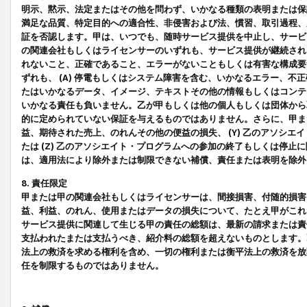
明示、黙示、法定またはその他を問わず、いかなる種類の表明または保
満足な品質、特定目的への適合性、非侵害および法、慣習、取引過程、
証を否認します。甲は、いつでも、随時サービス提供を中止し、サービ
の関連会社もしくはライセンサーのいずれも、サービス提供が継続され
れないこと、正確であること、エラーがないこともしくは有害な構成要
ずれも、 (A) 停電もしくはシステム障害を含む、いかなるエラー、不
たはいかなるデータ、イメージ、テキストその他の情報もしくはコンテ
いかなる責任も負いません。乙が甲もしくは他の個人もしくは団体から
的に定められていない保証を与えるものではありません。さらに、甲また
益、期待された売上、のれんその他の便益の損失、 (Y) 乙のアソシ
たは (Z) 乙のアソシエイト・プログラムへの参加の終了もしくは停
は、適用法により除外または制限できない補償、責任または表明を除外
8. 責任限定
甲または甲の関連会社もしくはライセンサーは、間接損害、付随的損害
益、利益、のれん、使用またはデータの損失について、たとえ甲がこれ
サービス提供に関連して生じる甲の責任の総額は、最新の請求または責
支払われたまたは支払うべき、紹介料の総額を超えないものとします。
法上の救済を求める権利を含め、一切の権利または衡平法上の救済を放
任を制限するものではありません。