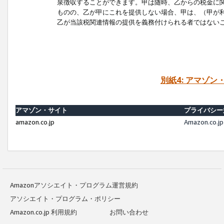
泉徴収することができます。甲は随時、乙からの税金に
ものの、乙が甲にこれを提供しない場合、甲は、（甲が
乙が当該税関連情報の提供を義務付けられる者ではない
別紙4: アマゾ
アマゾン・サイト
プライバシー
amazon.co.jp
Amazon.c
Amazonアソシエイト・プログラム運営規約
アソシエイト・プログラム・ポリシー
Amazon.co.jp 利用規約
お問い合わせ