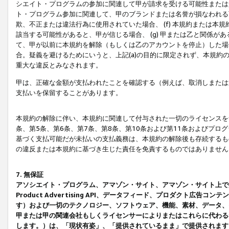
シエイト・プログラムの参加に関連して甲が請求を受ける可能性または責
ト・プログラム参加に関連して、甲のブランドまたは名誉が損なわれる可
欺、不正または違法行為に使用されていた場合、 (f) 本規約または
該当する可能性があると、甲が信じる場合、 (g) 甲または乙と関係
て、甲が以前に本規約を解除（もしくは乙のアカウントを停止）した場合
合。疑義を避けるためにいうと、上記(a)の目的に限定されず、本規約
重大な違反とみなされます。
甲は、正確な金額が支払われたことを確認する（例えば、取消しまたは
支払いを保留することがあります。
本規約の解除に伴い、本規約に関連して付与された一切のライセンスを
条、第5条、第6条、第7条、第8条、第10条および第11条およびプ
基づく支払可能だが未払いの支払義務は、本規約の解除後も存続するも
の違反または本規約に基づき生じた責任を免責するものではありません
7. 無保証
アソシエイト・プログラム、アマゾン・サイト、アマゾン・サイト上で
Product Advertising API、データフィード、プロダクト
す）および一切のテクノロジー、ソフトウェア、機能、素材、データ、
甲または甲の関連会社もしくライセンサーによりまたはこれらに代わる
します。）は、「現状有姿」、「提供されているまま」で提供されます