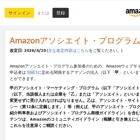
サインイン
登録
または
Amazonアソシエイト・プログラ
改定日: 2026/4/20
(
主な改定内容はこちら
をご覧ください。)
Amazonアソシエイト・プログラム参加者のための、Amazonウェブサ
申込者は
別紙1
に定める関係するアマゾンの法人（以下「
甲
」といいま
とができます。
甲のアソシエイト・マーケティング・プログラム（以下「アソシエイト
（以下、当該個人または企業を「乙」または「アソシエイト」といいま
変更せずに受け入れなければなりません。乙は、アソシエイト・サイト
シー
（第12条に定義します。）等（例えば、甲のアソシエイト・プロ
紹介料率表およびアソシエイト・プログラム商標ガイドライン）を含む本規
テンツは、Amazonのコミュニティガイドライン（報酬と引き換え
これらを注意深くご精読ください。