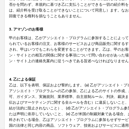
否かを問わず、本規約に基づき乙に支払うことができる一切の紹介料を
は、紹介料を受け取ることができないことについて同意し）ます。なお
回復できる権利を損なうこともありません。
3. アマゾンのお客様
甲のお客様は、乙がアソシエイト・プログラムに参加することによって
られているお客様の注文、お客様のサービスおよび商品販売に関するす
され、甲はいつでもこれらを変更することができます。乙は、甲のお客
ン・サイトとの相互の関係に関する事項について問い合わせがあった場
ン・サイト上の連絡先案内に従うべきである旨述べなければなりません
4. 乙による保証
乙は、以下を表明、保証および誓約します。 (a) 乙がアソシエイト・
アソシエイト・プログラムへの乙の参加、乙による乙のサイトの作成、
可、ガイダンス、実施規則、業界標準、自主規制ルール、判決、裁決ま
伝およびマーケティングに関する全ルールを含む）に違反しないこと、 
結が法的に阻止されないこと）、 (d) 乙がアソシエイト・プログラ
たは声明に依存していないこと、 (e) 乙が米国の制裁対象である場
科されている場合、乙はアソシエイト・プログラムに参加もせずサービス
国の法律と同じ内容の商品、ソフトウェア、技術およびサービスに適用さ