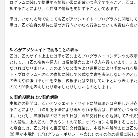
ログラムに関して提供する情報が常に正確かつ完全であること。乙は、
択することにより、乙自身の情報を更新することができます。
甲は、いかなる時であっても乙がアソシエイト・プログラムに関連して
甲は、乙が自身の期待に基づき行ういかなる行為についても責任を負い
5. 乙がアソシエイトであることの表示
乙は、乙のサイト上または甲が乙によるプログラム・コンテンツの表示ま
として、［乙の名称を挿入］は適格販売により収入を得ています。」ま
なければなりません。このような公表および適用法により求められる場
ト・プログラムへの乙の参加に関して公式な文書を表示しないものとし
の表明や誇張（甲が乙を支援、後援または支持しているという表明また
の間の関係を表明したり暗示したりしないものとします。
6. 契約期間および契約解除
本規約の期間は、乙がアソシエイト・サイトに登録または利用した時点
ることにより、（適用ある法により認められる場合は、自動的かつ訴訟
す。ただし、当該解除の効力発生日は、通知交付日から起算して7日後
トの管理」上の乙の「アカウントの閉鎖」オプションを選択することに
る場合には、乙に対する書面通知交付直後に、本規約を解除または乙のア
(b) 甲が本規約（プログラム・ポリシーを含む）のその他の違反に関し