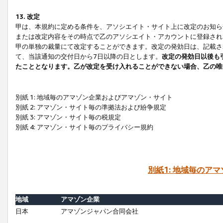
13. 改定
甲は、本規約に定める条件を、アソシエイト・サイト上に改定のお知ら
または改定内容をその時点で乙のアソシエイト・アカウントに登録され
甲の単独の裁量にて改定することができます。改定の発効日は、記載さ
て、当該通知の交付日から7日以降の日とします。
改定の発効日以後も
たこととなります。乙が改定を受け入れることができない場合、乙の唯
別紙 1: 地域毎のアマゾン企業およびアマゾン・サイト
別紙 2: アマゾン・サイト毎の準拠法および紛争規定
別紙 3: アマゾン・サイト毎の税規定
別紙 4: アマゾン・サイト毎のプライバシー規約
別紙1: 地域毎のア
地域
アマゾン企業
日本
アマゾンジャパン合同会社