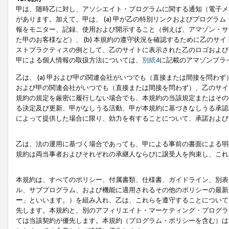
甲は、随時乙に対し、アソシエイト・プログラムに関する通知（電子メ
があります。加えて、甲は、 (a) 甲が乙の特別リンクおよびプログ
報をモニター、記録、使用および開示すること（例えば、アマゾン・サ
た甲のお客様など）、 (b) 本規約の遵守状況を確認するために乙のサイ
ストプラクティスの例として、乙のサイトに表示された乙のロゴおよび
甲による個人情報の取扱方法については、
別紙4
に記載のアマゾンプラ
乙は、 (a) 甲および甲の関連会社がいつでも（直接または間接を問わず
および甲の関連会社がいつでも（直接または間接を問わず）、乙のサイ
規約の規定を厳密に履行しない場合でも、本規約の当該規定またはその他
る決定及び更新、甲がなしうる活動、甲が本規約に基づきなしうる承認
によって提供した場合に限り、効力を有することについて、承諾および
乙は、法の運用に基づく場合であっても、甲による事前の書面による明
規約は両当事者およびそれぞれの承継人ならびに譲受人を拘束し、これ
本規約は、すべてのポリシー、付属書類、仕様書、ガイドライン、別表
ル、サブプログラム、および機能に適用されるその他のポリシーの最新
ー
」といいます。）を組み入れ、乙は、これらを遵守することについて
先します。本規約と、別のアフィリエイト・マーケティング・プログラ
ては当該契約が優先します。本規約（プログラム・ポリシーを含む）は