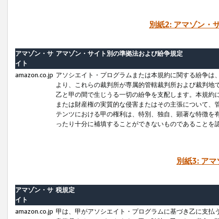
別紙2: アマゾン
アマゾン・サ
アマゾン・サイト別の準拠法および紛争規定
イト
amazon.co.jp
アソシエイト・プログラムまたは本規約に関する紛争は
より、これらの裁判所が専属的管轄裁判所および裁判地
乙と甲の間で生じうる一切の紛争を支配します。本規約
または財産権の実質的な侵害またはその主張について、
テンツにおける甲の権利は、特別、独自、顕著な特徴を
ったり十分に補填することができないものであることを
別紙3: ア
アマゾン・サ
税規定
イト
amazon.co.jp
甲は、甲がアソシエイト・プログラムに基づき乙に支払