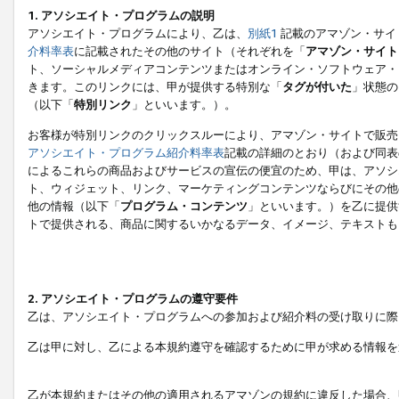
1. アソシエイト・プログラムの説明
アソシエイト・プログラムにより、乙は、
別紙1
記載のアマゾン・サイ
介料率表
に記載されたその他のサイト（それぞれを「
アマゾン・サイト
ト、ソーシャルメディアコンテンツまたはオンライン・ソフトウェア・
きます。このリンクには、甲が提供する特別な「
タグが付いた
」状態の
（以下「
特別リンク
」といいます。）。
お客様が特別リンクのクリックスルーにより、アマゾン・サイトで販売
アソシエイト・プログラム紹介料率表
記載の詳細のとおり（および同表
によるこれらの商品およびサービスの宣伝の便宜のため、甲は、アソシ
ト、ウィジェット、リンク、マーケティングコンテンツならびにその他
他の情報（以下「
プログラム・コンテンツ
」といいます。）を乙に提供
トで提供される、商品に関するいかなるデータ、イメージ、テキストも
2. アソシエイト・プログラムの遵守要件
乙は、アソシエイト・プログラムへの参加および紹介料の受け取りに際
乙は甲に対し、乙による本規約遵守を確認するために甲が求める情報を
乙が本規約またはその他の適用されるアマゾンの規約に違反した場合、