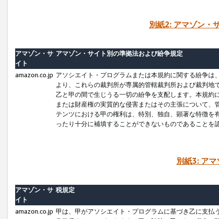
別紙2: アマゾン
アマゾン・サ
アマゾン・サイト別の準拠法および紛争規定
イト
amazon.co.jp
アソシエイト・プログラムまたは本規約に関する紛争は
より、これらの裁判所が専属的管轄裁判所および裁判地
乙と甲の間で生じうる一切の紛争を支配します。本規約
または財産権の実質的な侵害またはその主張について、
テンツにおける甲の権利は、特別、独自、顕著な特徴を
ったり十分に補填することができないものであることを
別紙3: ア
アマゾン・サ
税規定
イト
amazon.co.jp
甲は、甲がアソシエイト・プログラムに基づき乙に支払