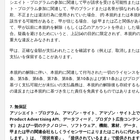
シエイト・プログラムの参加に関連して甲が請求を受ける可能性または責
ト・プログラム参加に関連して、甲のブランドまたは名誉が損なわれる可
欺、不正または違法行為に使用されていた場合、 (f) 本規約または
該当する可能性があると、甲が信じる場合、 (g) 甲または乙と関係
て、甲が以前に本規約を解除（もしくは乙のアカウントを停止）した場合
合。疑義を避けるためにいうと、上記(a)の目的に限定されず、本規約
重大な違反とみなされます。
甲は、正確な金額が支払われたことを確認する（例えば、取消しまたは
支払いを保留することがあります。
本規約の解除に伴い、本規約に関連して付与された一切のライセンスを
条、第5条、第6条、第7条、第8条、第10条および第11条およびプ
基づく支払可能だが未払いの支払義務は、本規約の解除後も存続するも
の違反または本規約に基づき生じた責任を免責するものではありません
7. 無保証
アソシエイト・プログラム、アマゾン・サイト、アマゾン・サイト上で
Product Advertising API、データフィード、プロダクト
す）および一切のテクノロジー、ソフトウェア、機能、素材、データ、
甲または甲の関連会社もしくライセンサーによりまたはこれらに代わる
します。）は、「現状有姿」、「提供されているまま」で提供されます