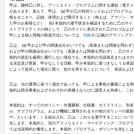
甲は、随時乙に対し、アソシエイト・プログラムに関する通知（電子メ
があります。加えて、甲は、 (a) 甲が乙の特別リンクおよびプログ
報をモニター、記録、使用および開示すること（例えば、アマゾン・サ
た甲のお客様など）、 (b) 本規約の遵守状況を確認するために乙のサイ
ストプラクティスの例として、乙のサイトに表示された乙のロゴおよび
甲による個人情報の取扱方法については、
別紙4
に記載のアマゾンプラ
乙は、 (a) 甲および甲の関連会社がいつでも（直接または間接を問わず
および甲の関連会社がいつでも（直接または間接を問わず）、乙のサイ
規約の規定を厳密に履行しない場合でも、本規約の当該規定またはその他
る決定及び更新、甲がなしうる活動、甲が本規約に基づきなしうる承認
によって提供した場合に限り、効力を有することについて、承諾および
乙は、法の運用に基づく場合であっても、甲による事前の書面による明
規約は両当事者およびそれぞれの承継人ならびに譲受人を拘束し、これ
本規約は、すべてのポリシー、付属書類、仕様書、ガイドライン、別表
ル、サブプログラム、および機能に適用されるその他のポリシーの最新
ー
」といいます。）を組み入れ、乙は、これらを遵守することについて
先します。本規約と、別のアフィリエイト・マーケティング・プログラ
ては当該契約が優先します。本規約（プログラム・ポリシーを含む）は