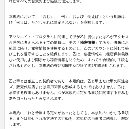
れたすべての合意および協議に優先します。
本規約において、「含む」、「例」、および「例えば」という用語は、
び「例えば、ただしそれに限定されない」を意味します。
アソシエイト・プログラムに関連して甲が乙に提供または乙がアクセス
合理的に考えられる全ての情報は、甲の「
秘密情報
」であり、将来にお
範囲に限り、秘密情報を使用するものとし、乙のアカウントに関して秘
びこれを遵守することを確保します。乙は、秘密情報を（秘密保持義務
ない使用および開示から秘密情報を防ぐため、すべての合理的な手段を
されるものとし、本規約の有効期間中及び終了後5年間適用されます。
乙と甲とは独立した契約者であり、本規約は、乙と甲または甲の関連会
ズ、販売代理店または雇用関係も形成するものではありません。乙は、
承諾する権限もありません。乙が本規約に定める事項に関連する行為を
為を自ら行ったとみなされます。
本規約にこれと矛盾する定めがあったとしても、本規約のいかなる条項
る、または罰せられる方法での行動を、本規約の当事者に誘導し、解釈
します。