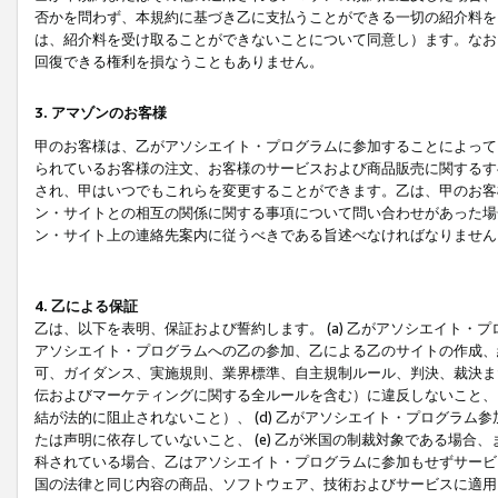
否かを問わず、本規約に基づき乙に支払うことができる一切の紹介料を
は、紹介料を受け取ることができないことについて同意し）ます。なお
回復できる権利を損なうこともありません。
3. アマゾンのお客様
甲のお客様は、乙がアソシエイト・プログラムに参加することによって
られているお客様の注文、お客様のサービスおよび商品販売に関するす
され、甲はいつでもこれらを変更することができます。乙は、甲のお客
ン・サイトとの相互の関係に関する事項について問い合わせがあった場
ン・サイト上の連絡先案内に従うべきである旨述べなければなりません
4. 乙による保証
乙は、以下を表明、保証および誓約します。 (a) 乙がアソシエイト・
アソシエイト・プログラムへの乙の参加、乙による乙のサイトの作成、
可、ガイダンス、実施規則、業界標準、自主規制ルール、判決、裁決ま
伝およびマーケティングに関する全ルールを含む）に違反しないこと、 
結が法的に阻止されないこと）、 (d) 乙がアソシエイト・プログラ
たは声明に依存していないこと、 (e) 乙が米国の制裁対象である場
科されている場合、乙はアソシエイト・プログラムに参加もせずサービス
国の法律と同じ内容の商品、ソフトウェア、技術およびサービスに適用さ