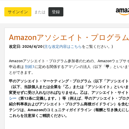
サインイン
登録
または
Amazonアソシエイト・プログラ
改定日: 2026/4/20
(
主な改定内容はこちら
をご覧ください。)
Amazonアソシエイト・プログラム参加者のための、Amazonウェブサ
申込者は
別紙1
に定める関係するアマゾンの法人（以下「
甲
」といいま
とができます。
甲のアソシエイト・マーケティング・プログラム（以下「アソシエイト
（以下、当該個人または企業を「乙」または「アソシエイト」といいま
変更せずに受け入れなければなりません。乙は、アソシエイト・サイト
シー
（第12条に定義します。）等（例えば、甲のアソシエイト・プロ
紹介料率表およびアソシエイト・プログラム商標ガイドライン）を含む本規
テンツは、Amazonのコミュニティガイドライン（報酬と引き換え
これらを注意深くご精読ください。