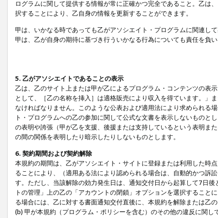
ログラムに関して提供する情報が常に正確かつ完全であること。乙は、
択することにより、乙自身の情報を更新することができます。
甲は、いかなる時であっても乙がアソシエイト・プログラムに関連して
甲は、乙が自身の期待に基づき行ういかなる行為についても責任を負い
5. 乙がアソシエイトであることの表示
乙は、乙のサイト上または甲が乙によるプログラム・コンテンツの表示ま
として、［乙の名称を挿入］は適格販売により収入を得ています。」ま
なければなりません。このような公表および適用法により求められる場
ト・プログラムへの乙の参加に関して公式な文書を表示しないものとし
の表明や誇張（甲が乙を支援、後援または支持しているという表明また
の間の関係を表明したり暗示したりしないものとします。
6. 契約期間および契約解除
本規約の期間は、乙がアソシエイト・サイトに登録または利用した時点
ることにより、（適用ある法により認められる場合は、自動的かつ訴訟
す。ただし、当該解除の効力発生日は、通知交付日から起算して7日後
トの管理」上の乙の「アカウントの閉鎖」オプションを選択することに
る場合には、乙に対する書面通知交付直後に、本規約を解除または乙のア
(b) 甲が本規約（プログラム・ポリシーを含む）のその他の違反に関し