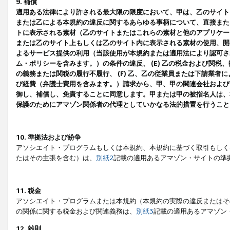
9. 補償
適用ある法律により許される最大限の限度において、甲は、乙のサイト
または乙による本規約の違反に関するあらゆる事柄について、直接または
トに表示される素材（乙のサイトまたはこれらの素材と他のアプリケーシ
または乙のサイト上もしくは乙のサイト内に表示される素材の使用、開発
よるサービス提供の利用（当該使用が本規約または適用法により認可され
ム・ポリシーを含みます。）の条件の違反、 (E) 乙の税金および関
の義務または関税の履行不履行、 (F) 乙、乙の従業員または下請業
び経費（弁護士費用を含みます。）請求から、甲、甲の関連会社および
御し、補償し、免責することに同意します。甲または甲の被指名人は、
保護のためにアマゾン関係者の代理としていかなる法的措置を行うこと
10. 準拠法および紛争
アソシエイト・プログラムもしくは本規約、本規約に基づく取引もしく
たはその主張を含む）は、
別紙2
記載の適用あるアマゾン・サイトの準
11. 税金
アソシエイト・プログラムまたは本規約（本規約の実際の違反またはそ
の関係に関する税金および関連義務は、
別紙3
記載の適用あるアマゾン
12. 雑則