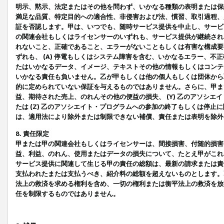
明示、黙示、法定またはその他を問わず、いかなる種類の表明または保
満足な品質、特定目的への適合性、非侵害および法、慣習、取引過程、
証を否認します。甲は、いつでも、随時サービス提供を中止し、サービ
の関連会社もしくはライセンサーのいずれも、サービス提供が継続され
れないこと、正確であること、エラーがないこともしくは有害な構成要
ずれも、 (A) 停電もしくはシステム障害を含む、いかなるエラー、不
たはいかなるデータ、イメージ、テキストその他の情報もしくはコンテ
いかなる責任も負いません。乙が甲もしくは他の個人もしくは団体から
的に定められていない保証を与えるものではありません。さらに、甲また
益、期待された売上、のれんその他の便益の損失、 (Y) 乙のアソシ
たは (Z) 乙のアソシエイト・プログラムへの参加の終了もしくは停
は、適用法により除外または制限できない補償、責任または表明を除外
8. 責任限定
甲または甲の関連会社もしくはライセンサーは、間接損害、付随的損害
益、利益、のれん、使用またはデータの損失について、たとえ甲がこれ
サービス提供に関連して生じる甲の責任の総額は、最新の請求または責
支払われたまたは支払うべき、紹介料の総額を超えないものとします。
法上の救済を求める権利を含め、一切の権利または衡平法上の救済を放
任を制限するものではありません。