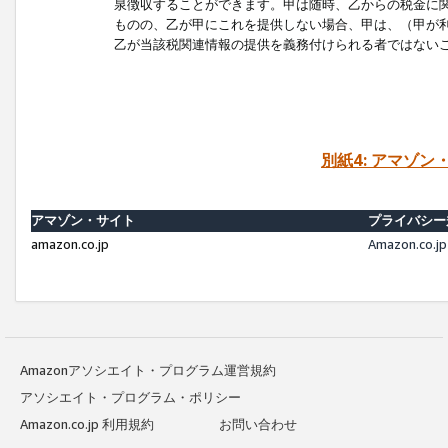
泉徴収することができます。甲は随時、乙からの税金に
ものの、乙が甲にこれを提供しない場合、甲は、（甲が
乙が当該税関連情報の提供を義務付けられる者ではない
別紙4: アマゾ
アマゾン・サイト
プライバシー
amazon.co.jp
Amazon.c
Amazonアソシエイト・プログラム運営規約
アソシエイト・プログラム・ポリシー
Amazon.co.jp 利用規約
お問い合わせ