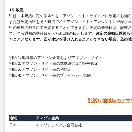
13. 改定
甲は、本規約に定める条件を、アソシエイト・サイト上に改定のお知ら
または改定内容をその時点で乙のアソシエイト・アカウントに登録され
甲の単独の裁量にて改定することができます。改定の発効日は、記載さ
て、当該通知の交付日から7日以降の日とします。
改定の発効日以後も
たこととなります。乙が改定を受け入れることができない場合、乙の唯
別紙 1: 地域毎のアマゾン企業およびアマゾン・サイト
別紙 2: アマゾン・サイト毎の準拠法および紛争規定
別紙 3: アマゾン・サイト毎の税規定
別紙 4: アマゾン・サイト毎のプライバシー規約
別紙1: 地域毎のア
地域
アマゾン企業
日本
アマゾンジャパン合同会社