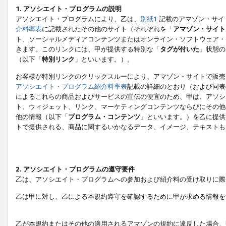
1. アソシエイト・プログラムの説明
アソシエイト・プログラムにより、乙は、
別紙1
記載のアマゾン・サイ
介料率表
に記載されたその他のサイト（それぞれを「
アマゾン・サイト
ト、ソーシャルメディアコンテンツまたはオンライン・ソフトウェア・
きます。このリンクには、甲が提供する特別な「
タグが付いた
」状態の
（以下「
特別リンク
」といいます。）。
お客様が特別リンクのクリックスルーにより、アマゾン・サイトで販売
アソシエイト・プログラム紹介料率表
記載の詳細のとおり（および同表
によるこれらの商品およびサービスの宣伝の便宜のため、甲は、アソシ
ト、ウィジェット、リンク、マーケティングコンテンツならびにその他
他の情報（以下「
プログラム・コンテンツ
」といいます。）を乙に提供
トで提供される、商品に関するいかなるデータ、イメージ、テキストも
2. アソシエイト・プログラムの遵守要件
乙は、アソシエイト・プログラムへの参加および紹介料の受け取りに際
乙は甲に対し、乙による本規約遵守を確認するために甲が求める情報を
乙が本規約またはその他の適用されるアマゾンの規約に違反した場合、