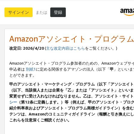
サインイン
登録
または
Amazonアソシエイト・プログラ
改定日: 2026/4/20
(
主な改定内容はこちら
をご覧ください。)
Amazonアソシエイト・プログラム参加者のための、Amazonウェブサ
申込者は
別紙1
に定める関係するアマゾンの法人（以下「
甲
」といいま
とができます。
甲のアソシエイト・マーケティング・プログラム（以下「アソシエイト
（以下、当該個人または企業を「乙」または「アソシエイト」といいま
変更せずに受け入れなければなりません。乙は、アソシエイト・サイト
シー
（第12条に定義します。）等（例えば、甲のアソシエイト・プロ
紹介料率表およびアソシエイト・プログラム商標ガイドライン）を含む本規
テンツは、Amazonのコミュニティガイドライン（報酬と引き換え
これらを注意深くご精読ください。