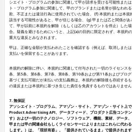
シエイト・プログラムの参加に関連して甲が請求を受ける可能性または責
ト・プログラム参加に関連して、甲のブランドまたは名誉が損なわれる可
欺、不正または違法行為に使用されていた場合、 (f) 本規約または
該当する可能性があると、甲が信じる場合、 (g) 甲または乙と関係
て、甲が以前に本規約を解除（もしくは乙のアカウントを停止）した場合
合。疑義を避けるためにいうと、上記(a)の目的に限定されず、本規約
重大な違反とみなされます。
甲は、正確な金額が支払われたことを確認する（例えば、取消しまたは
支払いを保留することがあります。
本規約の解除に伴い、本規約に関連して付与された一切のライセンスを
条、第5条、第6条、第7条、第8条、第10条および第11条およびプ
基づく支払可能だが未払いの支払義務は、本規約の解除後も存続するも
の違反または本規約に基づき生じた責任を免責するものではありません
7. 無保証
アソシエイト・プログラム、アマゾン・サイト、アマゾン・サイト上で
Product Advertising API、データフィード、プロダクト
す）および一切のテクノロジー、ソフトウェア、機能、素材、データ、
甲または甲の関連会社もしくライセンサーによりまたはこれらに代わる
します。）は、「現状有姿」、「提供されているまま」で提供されます