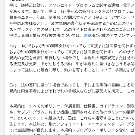
甲は、随時乙に対し、アソシエイト・プログラムに関する通知（電子メ
があります。加えて、甲は、 (a) 甲が乙の特別リンクおよびプログ
報をモニター、記録、使用および開示すること（例えば、アマゾン・サ
た甲のお客様など）、 (b) 本規約の遵守状況を確認するために乙のサイ
ストプラクティスの例として、乙のサイトに表示された乙のロゴおよび
甲による個人情報の取扱方法については、
別紙4
に記載のアマゾンプラ
乙は、 (a) 甲および甲の関連会社がいつでも（直接または間接を問わず
および甲の関連会社がいつでも（直接または間接を問わず）、乙のサイ
規約の規定を厳密に履行しない場合でも、本規約の当該規定またはその他
る決定及び更新、甲がなしうる活動、甲が本規約に基づきなしうる承認
によって提供した場合に限り、効力を有することについて、承諾および
乙は、法の運用に基づく場合であっても、甲による事前の書面による明
規約は両当事者およびそれぞれの承継人ならびに譲受人を拘束し、これ
本規約は、すべてのポリシー、付属書類、仕様書、ガイドライン、別表
ル、サブプログラム、および機能に適用されるその他のポリシーの最新
ー
」といいます。）を組み入れ、乙は、これらを遵守することについて
先します。本規約と、別のアフィリエイト・マーケティング・プログラ
ては当該契約が優先します。本規約（プログラム・ポリシーを含む）は