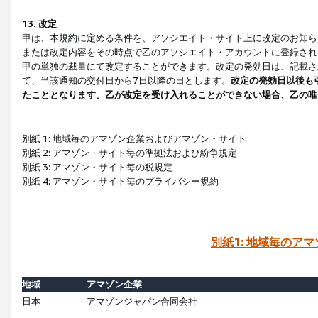
13. 改定
甲は、本規約に定める条件を、アソシエイト・サイト上に改定のお知ら
または改定内容をその時点で乙のアソシエイト・アカウントに登録され
甲の単独の裁量にて改定することができます。改定の発効日は、記載さ
て、当該通知の交付日から7日以降の日とします。
改定の発効日以後も
たこととなります。乙が改定を受け入れることができない場合、乙の唯
別紙 1: 地域毎のアマゾン企業およびアマゾン・サイト
別紙 2: アマゾン・サイト毎の準拠法および紛争規定
別紙 3: アマゾン・サイト毎の税規定
別紙 4: アマゾン・サイト毎のプライバシー規約
別紙1: 地域毎のア
地域
アマゾン企業
日本
アマゾンジャパン合同会社