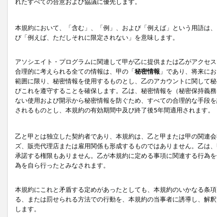
れたすべての合意および協議に優先します。
本規約において、「含む」、「例」、および「例えば」という用語は、
び「例えば、ただしそれに限定されない」を意味します。
アソシエイト・プログラムに関連して甲が乙に提供または乙がアクセス
合理的に考えられる全ての情報は、甲の「
秘密情報
」であり、将来にお
範囲に限り、秘密情報を使用するものとし、乙のアカウントに関して秘
びこれを遵守することを確保します。乙は、秘密情報を（秘密保持義務
ない使用および開示から秘密情報を防ぐため、すべての合理的な手段を
されるものとし、本規約の有効期間中及び終了後5年間適用されます。
乙と甲とは独立した契約者であり、本規約は、乙と甲または甲の関連会
ズ、販売代理店または雇用関係も形成するものではありません。乙は、
承諾する権限もありません。乙が本規約に定める事項に関連する行為を
為を自ら行ったとみなされます。
本規約にこれと矛盾する定めがあったとしても、本規約のいかなる条項
る、または罰せられる方法での行動を、本規約の当事者に誘導し、解釈
します。