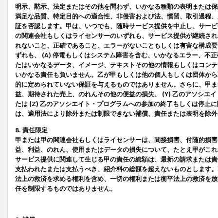
明示、黙示、法定またはその他を問わず、いかなる種類の表明または保
満足な品質、特定目的への適合性、非侵害および法、慣習、取引過程、
証を否認します。甲は、いつでも、随時サービス提供を中止し、サービ
の関連会社もしくはライセンサーのいずれも、サービス提供が継続され
れないこと、正確であること、エラーがないこともしくは有害な構成要
ずれも、 (A) 停電もしくはシステム障害を含む、いかなるエラー、不
たはいかなるデータ、イメージ、テキストその他の情報もしくはコンテ
いかなる責任も負いません。乙が甲もしくは他の個人もしくは団体から
的に定められていない保証を与えるものではありません。さらに、甲また
益、期待された売上、のれんその他の便益の損失、 (Y) 乙のアソシ
たは (Z) 乙のアソシエイト・プログラムへの参加の終了もしくは停
は、適用法により除外または制限できない補償、責任または表明を除外
8. 責任限定
甲または甲の関連会社もしくはライセンサーは、間接損害、付随的損害
益、利益、のれん、使用またはデータの損失について、たとえ甲がこれ
サービス提供に関連して生じる甲の責任の総額は、最新の請求または責
支払われたまたは支払うべき、紹介料の総額を超えないものとします。
法上の救済を求める権利を含め、一切の権利または衡平法上の救済を放
任を制限するものではありません。