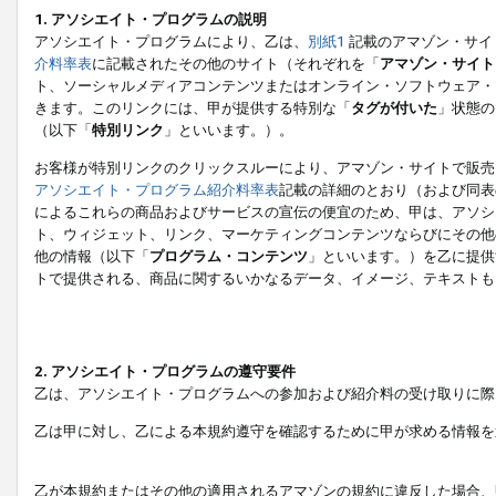
1. アソシエイト・プログラムの説明
アソシエイト・プログラムにより、乙は、
別紙1
記載のアマゾン・サイ
介料率表
に記載されたその他のサイト（それぞれを「
アマゾン・サイト
ト、ソーシャルメディアコンテンツまたはオンライン・ソフトウェア・
きます。このリンクには、甲が提供する特別な「
タグが付いた
」状態の
（以下「
特別リンク
」といいます。）。
お客様が特別リンクのクリックスルーにより、アマゾン・サイトで販売
アソシエイト・プログラム紹介料率表
記載の詳細のとおり（および同表
によるこれらの商品およびサービスの宣伝の便宜のため、甲は、アソシ
ト、ウィジェット、リンク、マーケティングコンテンツならびにその他
他の情報（以下「
プログラム・コンテンツ
」といいます。）を乙に提供
トで提供される、商品に関するいかなるデータ、イメージ、テキストも
2. アソシエイト・プログラムの遵守要件
乙は、アソシエイト・プログラムへの参加および紹介料の受け取りに際
乙は甲に対し、乙による本規約遵守を確認するために甲が求める情報を
乙が本規約またはその他の適用されるアマゾンの規約に違反した場合、