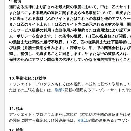
9. 補償
適用ある法律により許される最大限の限度において、甲は、乙のサイト
または乙による本規約の違反に関するあらゆる事柄について、直接または
トに表示される素材（乙のサイトまたはこれらの素材と他のアプリケーシ
または乙のサイト上もしくは乙のサイト内に表示される素材の使用、開発
よるサービス提供の利用（当該使用が本規約または適用法により認可され
ム・ポリシーを含みます。）の条件の違反、 (E) 乙の税金および関
の義務または関税の履行不履行、 (F) 乙、乙の従業員または下請業
び経費（弁護士費用を含みます。）請求から、甲、甲の関連会社および
御し、補償し、免責することに同意します。甲または甲の被指名人は、
保護のためにアマゾン関係者の代理としていかなる法的措置を行うこと
10. 準拠法および紛争
アソシエイト・プログラムもしくは本規約、本規約に基づく取引もしく
たはその主張を含む）は、
別紙2
記載の適用あるアマゾン・サイトの準
11. 税金
アソシエイト・プログラムまたは本規約（本規約の実際の違反またはそ
の関係に関する税金および関連義務は、
別紙3
記載の適用あるアマゾン
12. 雑則