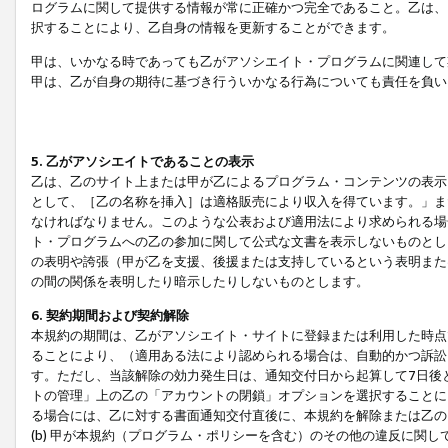
ログラムに関して提供する情報が常に正確かつ完全であること。乙は、
択することにより、乙自身の情報を更新することができます。
甲は、いかなる時であっても乙がアソシエイト・プログラムに関連して
甲は、乙が自身の期待に基づき行ういかなる行為についても責任を負い
5. 乙がアソシエイトであることの表示
乙は、乙のサイト上または甲が乙によるプログラム・コンテンツの表示ま
として、［乙の名称を挿入］は適格販売により収入を得ています。」ま
なければなりません。このような公表および適用法により求められる場
ト・プログラムへの乙の参加に関して公式な文書を表示しないものとし
の表明や誇張（甲が乙を支援、後援または支持しているという表明また
の間の関係を表明したり暗示したりしないものとします。
6. 契約期間および契約解除
本規約の期間は、乙がアソシエイト・サイトに登録または利用した時点
ることにより、（適用ある法により認められる場合は、自動的かつ訴訟
す。ただし、当該解除の効力発生日は、通知交付日から起算して7日後
トの管理」上の乙の「アカウントの閉鎖」オプションを選択することに
る場合には、乙に対する書面通知交付直後に、本規約を解除または乙のア
(b) 甲が本規約（プログラム・ポリシーを含む）のその他の違反に関し