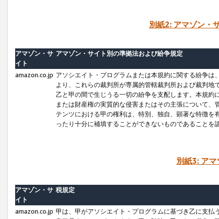
別紙2: アマゾン
アマゾン・サ
アマゾン・サイト別の準拠法および紛争規定
イト
amazon.co.jp
アソシエイト・プログラムまたは本規約に関する紛争は
より、これらの裁判所が専属的管轄裁判所および裁判地
乙と甲の間で生じうる一切の紛争を支配します。本規約
または財産権の実質的な侵害またはその主張について、
テンツにおける甲の権利は、特別、独自、顕著な特徴を
ったり十分に補填することができないものであることを
別紙3: ア
アマゾン・サ
税規定
イト
amazon.co.jp
甲は、甲がアソシエイト・プログラムに基づき乙に支払