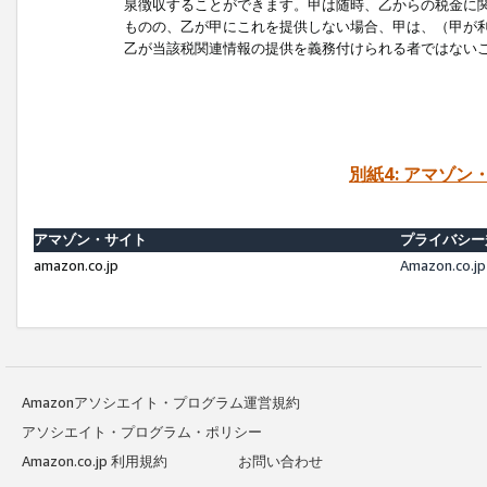
泉徴収することができます。甲は随時、乙からの税金に
ものの、乙が甲にこれを提供しない場合、甲は、（甲が
乙が当該税関連情報の提供を義務付けられる者ではない
別紙4: アマゾ
アマゾン・サイト
プライバシー
amazon.co.jp
Amazon.c
Amazonアソシエイト・プログラム運営規約
アソシエイト・プログラム・ポリシー
Amazon.co.jp 利用規約
お問い合わせ