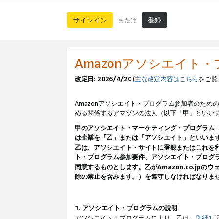
サインイン
登録
または
Amazonアソシエイト
改定日: 2026/4/20
(
主な改定内容はこちら
をご覧
Amazonアソシエイト・プログラム参加者のための
める関係するアマゾンの法人（以下「
甲
」といい
甲のアソシエイト・マーケティング・プログラム
は企業を「乙」または「アソシエイト」といいま
乙は、アソシエイト・サイトに登録またはこれを
ト・プログラム参加要件、アソシエイト・プログラ
同意するものとします。乙がAmazon.co.j
除の禁止を含みます。）を遵守しなければなりま
1. アソシエイト・プログラムの説明
アソシエイト・プログラムにより、乙は、
別紙1
記