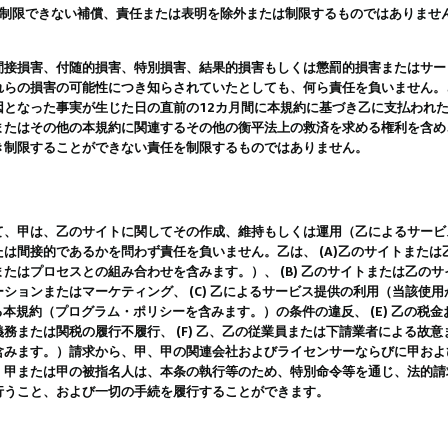
は制限できない補償、責任または表明を除外または制限するものではありませ
間接損害、付随的損害、特別損害、結果的損害もしくは懲罰的損害またはサー
れらの損害の可能性につき知らされていたとしても、何ら責任を負いません。
因となった事実が生じた日の直前の12カ月間に本規約に基づき乙に支払われ
またはその他の本規約に関連するその他の衡平法上の救済を求める権利を含め
き制限することができない責任を制限するものではありません。
て、甲は、乙のサイトに関してその作成、維持もしくは運用（乙によるサービ
は間接的であるかを問わず責任を負いません。乙は、 (A)乙のサイトまた
たはプロセスとの組み合わせを含みます。）、 (B) 乙のサイトまたは乙の
ションまたはマーケティング、 (C) 乙によるサービス提供の利用（当該使
よる本規約（プログラム・ポリシーを含みます。）の条件の違反、 (E) 乙の
務または関税の履行不履行、 (F) 乙、乙の従業員または下請業者による故
含みます。）請求から、甲、甲の関連会社およびライセンサーならびに甲およ
。甲または甲の被指名人は、本条の執行等のため、特別命令等を通じ、法的請
行うこと、および一切の手続を履行することができます。