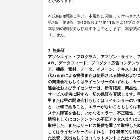
とがあります。
本規約の解除に伴い、本規約に関連して付与された
第7条、第8条、第10条および第11条およびプ
本規約の解除後も存続するものとします。本規約
りません。
7. 無保証
アソシエイト・プログラム、アマゾン・サイト、アマゾ
API、データフィード、プロダクト広告コンテン
ア、機能、素材、データ、イメージ、テキストお
代わる者による提供または使用される情報および
の関連会社もしくはライセンサーのいずれも、サ
連会社およびライセンサーは、所有権原、商品性
サービス提供に関する一切の保証を否認します。
甲または甲の関連会社もしくはライセンサーのい
と、正確であること、エラーがないこともしくは有
ステム障害を含む、いかなるエラー、不正確性、ウ
情報もしくはコンテンツへの不正アクセスまたは
取得した、またはサービス提供を通じて取得した
しくはライセンサーのいずれも、 (X) 将来的な
た投資、支出もしくはコミットメントまたは (Z