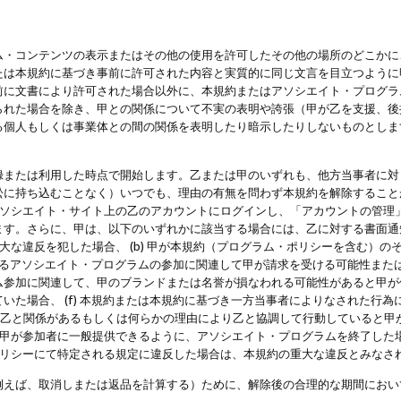
・コンテンツの表示またはその他の使用を許可したその他の場所のどこかに、
たは本規約に基づき事前に許可された内容と実質的に同じ文言を目立つように
前に文書により許可された場合以外に、本規約またはアソシエイト・プログラ
られた場合を除き、甲との関係について不実の表明や誇張（甲が乙を支援、後
る個人もしくは事業体との間の関係を表明したり暗示したりしないものとしま
録または利用した時点で開始します。乙または甲のいずれも、他方当事者に対
訟に持ち込むことなく）いつでも、理由の有無を問わず本規約を解除すること
アソシエイト・サイト上の乙のアカウントにログインし、「アカウントの管理
ます。さらに、甲は、以下のいずれかに該当する場合には、乙に対する書面通
の重大な違反を犯した場合、 (b) 甲が本規約（プログラム・ポリシーを含む）
によるアソシエイト・プログラムの参加に関連して甲が請求を受ける可能性または
参加に関連して、甲のブランドまたは名誉が損なわれる可能性があると甲が信じ
いた場合、 (f) 本規約または本規約に基づき一方当事者によりなされた行
または乙と関係があるもしくは何らかの理由により乙と協調して行動していると
) 甲が参加者に一般提供できるように、アソシエイト・プログラムを終了した
ポリシーにて特定される規定に違反した場合は、本規約の重大な違反とみなさ
例えば、取消しまたは返品を計算する）ために、解除後の合理的な期間におい