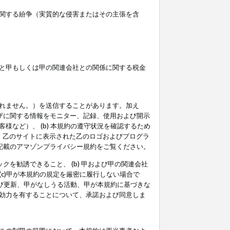
関する紛争（実質的な侵害またはその主張を含
と甲もしくは甲の関連会社との関係に関する税金
られません。）を送信することがあります。加え
ーザに関する情報をモニター、記録、使用および開示
など）、 (b) 本規約の遵守状況を確認するため
て、乙のサイトに表示された乙のロゴおよびプログラ
記載のアマゾンプライバシー規約をご覧ください。
クを勧誘できること、 (b) 甲および甲の関連会社
c)甲が本規約の規定を厳密に履行しない場合で
及び更新、甲がなしうる活動、甲が本規約に基づきな
効力を有することについて、承諾および同意しま