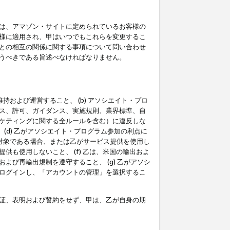
は、アマゾン・サイトに定められているお客様の
様に適用され、甲はいつでもこれらを変更するこ
との相互の関係に関する事項について問い合わせ
うべきである旨述べなければなりません。
持および運営すること、 (b) アソシエイト・プロ
ス、許可、ガイダンス、実施規則、業界標準、自
ケティングに関する全ルールを含む）に違反しな
(d) 乙がアソシエイト・プログラム参加の利点に
裁対象である場合、または乙がサービス提供を使用し
も使用しないこと、 (f) 乙は、米国の輸出およ
び再輸出規制を遵守すること、 (g) 乙がアソシ
ログインし、「アカウントの管理」を選択するこ
証、表明および誓約をせず、甲は、乙が自身の期