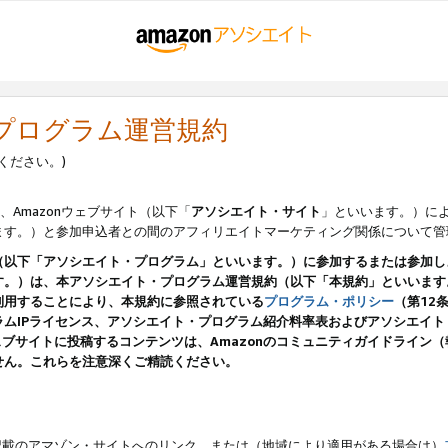
・プログラム運営規約
ください。)
、Amazonウェブサイト（以下「
アソシエイト・サイト
」といいます。）に
ます。）と参加申込者との間のアフィリエイトマーケティング関係について管
（以下「アソシエイト・プログラム」といいます。）に参加するまたは参加し
す。）は、本アソシエイト・プログラム運営規約（以下「本規約」といいます
利用することにより、本規約に参照されている
プログラム・ポリシー
（第12
ムIPライセンス、アソシエイト・プログラム紹介料率表およびアソシエイ
pのウェブサイトに投稿するコンテンツは、Amazonのコミュニティガイドライ
せん。これらを注意深くご精読ください。
載のアマゾン・サイトへのリンク、または（地域により適用がある場合は）