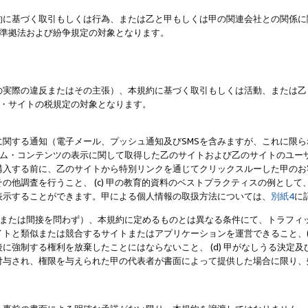
約に基づく取引もしくは行為、または乙と甲もしくは甲の関連会社との関係に
準拠法および紛争規定の対象となります。
の実際の違反またはその主張）、本規約に基づく取引もしくは活動、または乙
・サイトの税規定の対象となります。
に関する通知（電子メール、プッシュ通知及びSMSを含みますが、これに限
ログラム・コンテンツの表示に関して取得した乙のサイトおよび乙のサイトのユ
入する前に、乙のサイトから特別リンクを通じてクリックスルーした甲のお客様
の他調査を行うこと、 (c) 甲の教育的資料のベストプラクティスの例とし
表示することができます。甲による個人情報の取扱方法については、
別紙4
に
直接または間接を問わず）、本規約に定めるものとは異なる条件にて、トラフィッ
トと類似または競合するサイトまたはアプリケーションを運営できること、(
に強制する権利を放棄したことにはならないこと、 (d) 甲がなしうる決定
付与され、権限を与えられた甲の代表者が書面によって提供した場合に限り、