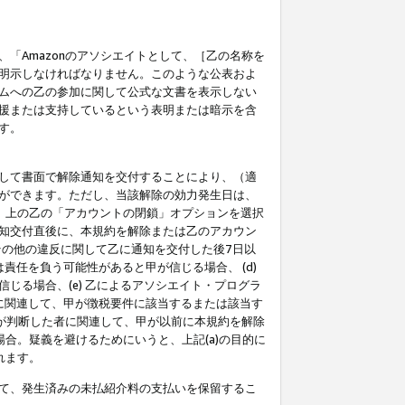
「Amazonのアソシエイトとして、［乙の名称を
明示しなければなりません。このような公表およ
ムへの乙の参加に関して公式な文書を表示しない
援または支持しているという表明または暗示を含
す。
して書面で解除通知を交付することにより、（適
ができます。ただし、当該解除の効力発生日は、
」上の乙の「アカウントの閉鎖」オプションを選択
知交付直後に、本規約を解除または乙のアカウン
のその他の違反に関して乙に通知を交付した後7日以
責任を負う可能性があると甲が信じる場合、 (d)
る場合、(e) 乙によるアソシエイト・プログラ
為に関連して、甲が徴税要件に該当するまたは該当す
甲が判断した者に関連して、甲が以前に本規約を解除
場合。疑義を避けるためにいうと、上記(a)の目的に
れます。
て、発生済みの未払紹介料の支払いを保留するこ