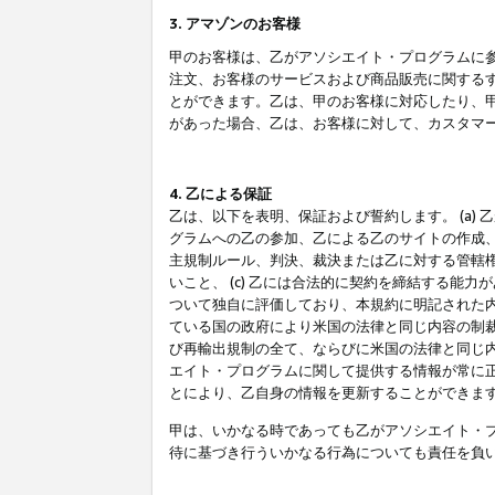
3. アマゾンのお客様
甲のお客様は、乙がアソシエイト・プログラムに
注文、お客様のサービスおよび商品販売に関する
とができます。乙は、甲のお客様に対応したり、
があった場合、乙は、お客様に対して、カスタマ
4. 乙による保証
乙は、以下を表明、保証および誓約します。 (a)
グラムへの乙の参加、乙による乙のサイトの作成
主規制ルール、判決、裁決または乙に対する管轄
いこと、 (c) 乙には合法的に契約を締結する能
ついて独自に評価しており、本規約に明記された内
ている国の政府により米国の法律と同じ内容の制裁
び再輸出規制の全て、ならびに米国の法律と同じ内
エイト・プログラムに関して提供する情報が常に
とにより、乙自身の情報を更新することができま
甲は、いかなる時であっても乙がアソシエイト・
待に基づき行ういかなる行為についても責任を負