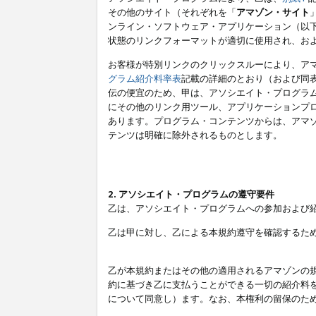
その他のサイト（それぞれを「
アマゾン・サイト
ンライン・ソフトウェア・アプリケーション（以
状態のリンクフォーマットが適切に使用され、お
お客様が特別リンクのクリックスルーにより、ア
グラム紹介料率表
記載の詳細のとおり（および同
伝の便宜のため、甲は、アソシエイト・プログラ
にその他のリンク用ツール、アプリケーションプロ
あります。プログラム・コンテンツからは、アマ
テンツは明確に除外されるものとします。
2. アソシエイト・プログラムの遵守要件
乙は、アソシエイト・プログラムへの参加および
乙は甲に対し、乙による本規約遵守を確認するた
乙が本規約またはその他の適用されるアマゾンの
約に基づき乙に支払うことができる一切の紹介料
について同意し）ます。なお、本権利の留保のた