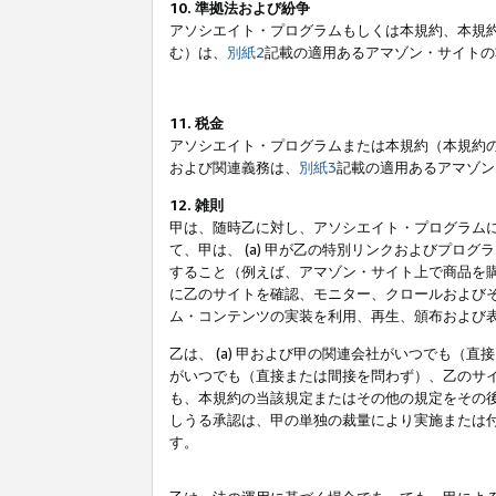
10. 準拠法および紛争
アソシエイト・プログラムもしくは本規約、本規
む）は、
別紙2
記載の適用あるアマゾン・サイトの
11. 税金
アソシエイト・プログラムまたは本規約（本規約
および関連義務は、
別紙3
記載の適用あるアマゾン
12. 雑則
甲は、随時乙に対し、アソシエイト・プログラム
て、甲は、 (a) 甲が乙の特別リンクおよびプ
すること（例えば、アマゾン・サイト上で商品を購
に乙のサイトを確認、モニター、クロールおよびそ
ム・コンテンツの実装を利用、再生、頒布および
乙は、 (a) 甲および甲の関連会社がいつでも（
がいつでも（直接または間接を問わず）、乙のサイ
も、本規約の当該規定またはその他の規定をその後
しうる承認は、甲の単独の裁量により実施または
す。