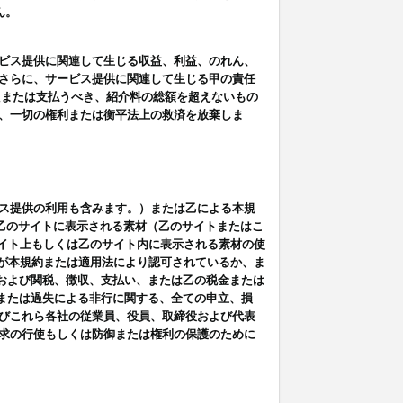
ん。
ビス提供に関連して生じる収益、利益、のれん、
さらに、サービス提供に関連して生じる甲の責任
たまたは支払うべき、紹介料の総額を超えないもの
、一切の権利または衡平法上の救済を放棄しま
ス提供の利用も含みます。）または乙による本規
は乙のサイトに表示される素材（乙のサイトまたはこ
サイト上もしくは乙のサイト内に表示される素材の使
用が本規約または適用法により認可されているか、ま
税金および関税、徴収、支払い、または乙の税金または
意または過失による非行に関する、全ての申立、損
びこれら各社の従業員、役員、取締役および代表
求の行使もしくは防御または権利の保護のために