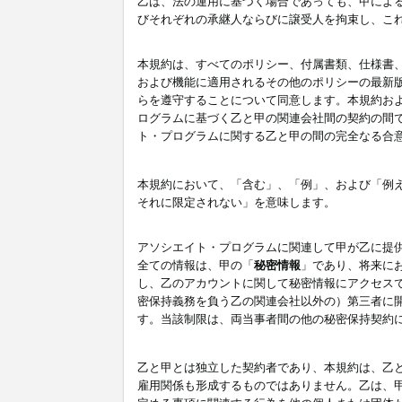
乙は、法の運用に基づく場合であっても、甲によ
びそれぞれの承継人ならびに譲受人を拘束し、こ
本規約は、すべてのポリシー、付属書類、仕様書
および機能に適用されるその他のポリシーの最新
らを遵守することについて同意します。本規約お
ログラムに基づく乙と甲の関連会社間の契約の間
ト・プログラムに関する乙と甲の間の完全なる合
本規約において、「含む」、「例」、および「例
それに限定されない」を意味します。
アソシエイト・プログラムに関連して甲が乙に提
全ての情報は、甲の「
秘密情報
」であり、将来に
し、乙のアカウントに関して秘密情報にアクセス
密保持義務を負う乙の関連会社以外の）第三者に
す。当該制限は、両当事者間の他の秘密保持契約
乙と甲とは独立した契約者であり、本規約は、乙
雇用関係も形成するものではありません。乙は、