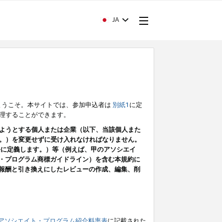
JA
ようこそ。本サイトでは、参加申込者は
別紙1
に定
理することができます。
ようとする個人または企業（以下、当該個人また
。）を変更せずに受け入れなければなりません。
条に定義します。）等（例えば、甲のアソシエイ
ト・プログラム商標ガイドライン）を含む本規約に
ン（報酬と引き換えにしたレビューの作成、編集、削
アソシエイト・プログラム紹介料率表
に記載された