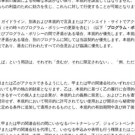
る事前の書面による明確な承諾がない限り、本規約を譲渡してはなりません。
れらの利益のために効力を生じ、これらに対して行使することが可能となりま
、ガイドライン、別表および本規約で言及またはアソシエイト・サイトでアク
版（その時々のプログラム・ポリシーの更新を含む）（以下「
プログラム・ポ
よびプログラム・ポリシーの間で矛盾がある場合、本規約が優先します。本規
で矛盾がある場合、別のプログラムに関しては当該契約が優先します。本規約
意であり、過去に行われたすべての合意および協議に優先します。
えば」という用語は、それぞれ「含むが、それに限定されない」、「例、ただ
供または乙がアクセスできるようにした、甲または甲の関連会社のいずれかに
おいても甲の独占的財産となります。乙は、本規約に基づく乙の履行に合理的
できるすべての個人または企業が、本規約上の義務に留意し、およびこれを遵
開示せず、本規約において明示的に許可されてない使用および開示から秘密情
に定める条件に追加して適用されるものとし、本規約の有効期間中及び終了後
と甲または甲の関連会社の間にいかなるパートナーシップ、ジョイントベンチ
甲または甲の関連会社を代理して、いかなる申込みや表明も行う権限またはこ