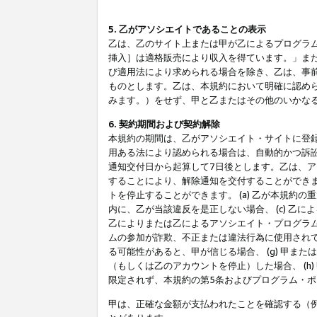
5. 乙がアソシエイトであることの表示
乙は、乙のサイト上または甲が乙によるプログラム
挿入］は適格販売により収入を得ています。」ま
び適用法により求められる場合を除き、乙は、事
ものとします。乙は、本規約において明確に認め
みます。）をせず、甲と乙またはその他のいかな
6. 契約期間および契約解除
本規約の期間は、乙がアソシエイト・サイトに登
用ある法により認められる場合は、自動的かつ訴
通知交付日から起算して7日後とします。乙は、
することにより、解除通知を交付することができ
トを停止することができます。 (a) 乙が本規約
内に、乙が当該違反を是正しない場合、 (c) 乙
乙によりまたは乙によるアソシエイト・プログラム
ムの参加が詐欺、不正または違法行為に使用されて
る可能性があると、甲が信じる場合、 (g) 甲
（もしくは乙のアカウントを停止）した場合、 (h
限定されず、本規約の第5条およびプログラム・
甲は、正確な金額が支払われたことを確認する（