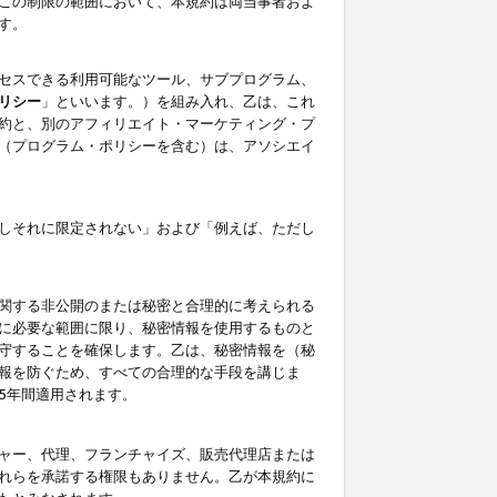
この制限の範囲において、本規約は両当事者およ
す。
セスできる利用可能なツール、サブプログラム、
リシー
」といいます。）を組み入れ、乙は、これ
約と、別のアフィリエイト・マーケティング・プ
（プログラム・ポリシーを含む）は、アソシエイ
しそれに限定されない」および「例えば、ただし
関する非公開のまたは秘密と合理的に考えられる
に必要な範囲に限り、秘密情報を使用するものと
守することを確保します。乙は、秘密情報を（秘
報を防ぐため、すべての合理的な手段を講じま
5年間適用されます。
ャー、代理、フランチャイズ、販売代理店または
れらを承諾する権限もありません。乙が本規約に