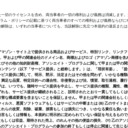
一切のライセンスを含め、両当事者の一切の権利および義務は消滅します。た
ログラム・ポリシーの記載に基づく両当事者のすべての権利および義務ならび
の解除は、いずれの当事者についても、当該解除に先立つ本規約の違反または
ン・サイト上で提供される商品およびサービス、特別リンク、リンクフォーマット、
ツ、甲および甲の関連会社のドメイン名、商標およびロゴ（アマゾン商標を含
よびその他の知的財産権、アソシエイト・プログラムに関して甲または甲の関
コンテンツ（以下「サービス提供」と総称します。）は、「現状有姿」、「提
ービス提供に関して、明示、黙示、法定またはその他を問わず、いかなる種類
、満足な品質、特定目的への適合性、非侵害および法、慣習、取引過程、履行
甲は、いつでも、随時サービス提供を中止し、サービス提供の種類、属性、機
ずれも、サービス提供が継続されること、説明されたとおり一貫してもしくは
害な構成要素を含まないことを保証しません。甲または甲の関連会社もしくはラ
ィルス、悪質ソフトウェアもしくはサービスの中断または (B) 乙のサイト
これらの改変、削除、破棄、損害もしくは損失につき、いかなる責任も負いま
助言もしくは情報も、本規約に明示的に定められていない保証を与えるもので
利益もしくは収益、期待された売上、のれんその他の便益の損失、 (Y) 乙の
) 乙のアソシエイト・プログラムへの参加の終了もしくは停止に関連して生じ