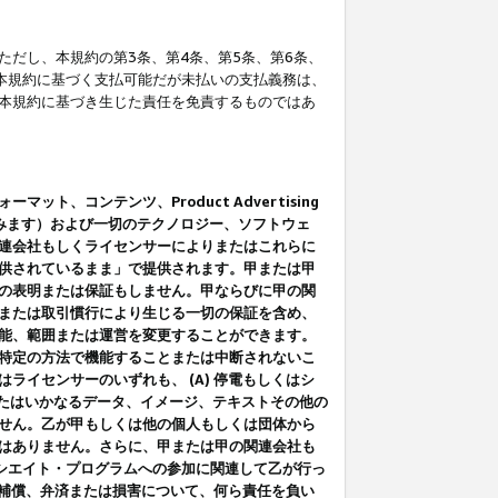
だし、本規約の第3条、第4条、第5条、第6条、
に本規約に基づく支払可能だが未払いの支払義務は、
本規約に基づき生じた責任を免責するものではあ
コンテンツ、Product Advertising
みます）および一切のテクノロジー、ソフトウェ
連会社もしくライセンサーによりまたはこれらに
供されているまま」で提供されます。甲または甲
の表明または保証もしません。甲ならびに甲の関
または取引慣行により生じる一切の保証を含め、
能、範囲または運営を変更することができます。
特定の方法で機能することまたは中断されないこ
イセンサーのいずれも、 (A) 停電もしくはシ
またはいかなるデータ、イメージ、テキストその他の
せん。乙が甲もしくは他の個人もしくは団体から
はありません。さらに、甲または甲の関連会社も
アソシエイト・プログラムへの参加に関連して乙が行っ
る補償、弁済または損害について、何ら責任を負い