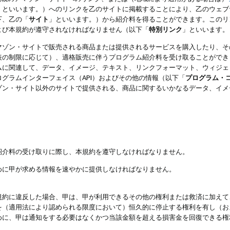
」といいます。）へのリンクを乙のサイトに掲載することにより、乙のウェブ
下、乙の「
サイト
」といいます。）から紹介料を得ることができます。このリ
よび本規約が遵守されなければなりません（以下「
特別リンク
」といいます。
マゾン・サイトで販売される商品または提供されるサービスを購入したり、そ
表の制限に応じて）、適格販売に伴うプログラム紹介料を受け取ることができ
ムに関連して、データ、イメージ、テキスト、リンクフォーマット、ウィジェ
グラムインターフェイス（API）およびその他の情報（以下「
プログラム・
ゾン・サイト以外のサイトで提供される、商品に関するいかなるデータ、イメ
紹介料の受け取りに際し、本規約を遵守しなければなりません。
めに甲が求める情報を速やかに提供しなければなりません。
規約に違反した場合、甲は、甲が利用できるその他の権利または救済に加えて
を（適用法により認められる限度において）恒久的に停止する権利を有し（お
めに、甲は通知をする必要はなくかつ当該金額を超える損害金を回復できる権