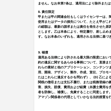
ません。なお本第7条は、適用法により除外また
8. 責任限定
甲または甲の関連会社もしくはライセンサーは、
使用またはデータの損失について、たとえ甲がこ
の総額は、最新の請求または責任を発生させた原
とします。乙は本条により、特定履行、差し止め
す。なお本条のいずれも、適用される法律に基づ
9. 補償
適用ある法律により許される最大限の限度におい
約の違反に関するあらゆる事柄について、直接また
れらの素材と他のアプリケーション、コンテンツま
用、開発、デザイン、製作、作成、宣伝、プロモー
たはこれらに違反するかを問わず）、 (D) 乙に
関税の徴収または支払不履行、または税務登録の義
害、損失、賠償、費用および経費（弁護士費用を
者を防御し、補償し、免責することに同意します
アマゾン関係者の代理としていかなる法的措置を