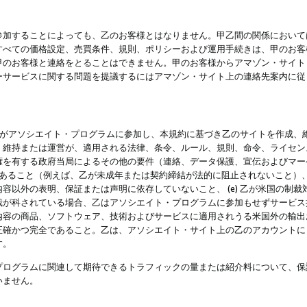
参加することによっても、乙のお客様とはなりません。甲乙間の関係において
すべての価格設定、売買条件、規則、ポリシーおよび運用手続きは、甲のお客
甲のお客様と連絡をとることはできません。甲のお客様からアマゾン・サイト
ーサービスに関する問題を提議するにはアマゾン・サイト上の連絡先案内に従
 乙がアソシエイト・プログラムに参加し、本規約に基づき乙のサイトを作成、維
、維持または運営が、適用される法律、条令、ルール、規則、命令、ライセン
権を有する政府当局によるその他の要件（連絡、データ保護、宣伝およびマー
力があること（例えば、乙が未成年または契約締結が法的に阻止されないこと）、 
容以外の表明、保証または声明に依存していないこと、 (e) 乙が米国の制
が科されている場合、乙はアソシエイト・プログラムに参加もせずサービス提供
容の商品、ソフトウェア、技術およびサービスに適用されうる米国外の輸出およ
正確かつ完全であること。乙は、アソシエイト・サイト上の乙のアカウントに
す。
プログラムに関連して期待できるトラフィックの量または紹介料について、保
いません。