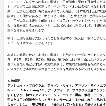
シエイト・プログラムの参加に関連して甲が請求を受ける可能性または責
ト・プログラム参加に関連して、甲のブランドまたは名誉が損なわれる可
欺、不正または違法行為に使用されていた場合、 (f) 本規約または
該当する可能性があると、甲が信じる場合、 (g) 甲または乙と関係
て、甲が以前に本規約を解除（もしくは乙のアカウントを停止）した場合
合。疑義を避けるためにいうと、上記(a)の目的に限定されず、本規約
重大な違反とみなされます。
甲は、正確な金額が支払われたことを確認する（例えば、取消しまたは
支払いを保留することがあります。
本規約の解除に伴い、本規約に関連して付与された一切のライセンスを
条、第5条、第6条、第7条、第8条、第10条および第11条およびプ
基づく支払可能だが未払いの支払義務は、本規約の解除後も存続するも
の違反または本規約に基づき生じた責任を免責するものではありません
7. 無保証
アソシエイト・プログラム、アマゾン・サイト、アマゾン・サイト上で
Product Advertising API、データフィード、プロダクト
す）および一切のテクノロジー、ソフトウェア、機能、素材、データ、
甲または甲の関連会社もしくライセンサーによりまたはこれらに代わる
します。）は、「現状有姿」、「提供されているまま」で提供されます