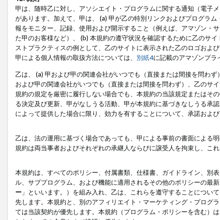
甲は、随時乙に対し、アソシエイト・プログラムに関する通知（電子メ
があります。加えて、甲は、 (a) 甲が乙の特別リンクおよびプログ
報をモニター、記録、使用および開示すること（例えば、アマゾン・サ
た甲のお客様など）、 (b) 本規約の遵守状況を確認するために乙のサイ
ストプラクティスの例として、乙のサイトに表示された乙のロゴおよび
甲による個人情報の取扱方法については、
別紙4
に記載のアマゾンプラ
乙は、 (a) 甲および甲の関連会社がいつでも（直接または間接を問わず
および甲の関連会社がいつでも（直接または間接を問わず）、乙のサイ
規約の規定を厳密に履行しない場合でも、本規約の当該規定またはその他
る決定及び更新、甲がなしうる活動、甲が本規約に基づきなしうる承認
によって提供した場合に限り、効力を有することについて、承諾および
乙は、法の運用に基づく場合であっても、甲による事前の書面による明
規約は両当事者およびそれぞれの承継人ならびに譲受人を拘束し、これ
本規約は、すべてのポリシー、付属書類、仕様書、ガイドライン、別表
ル、サブプログラム、および機能に適用されるその他のポリシーの最新
ー
」といいます。）を組み入れ、乙は、これらを遵守することについて
先します。本規約と、別のアフィリエイト・マーケティング・プログラ
ては当該契約が優先します。本規約（プログラム・ポリシーを含む）は