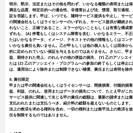
明示、黙示、法定またはその他を問わず、いかなる種類の表明または保
満足な品質、特定目的への適合性、非侵害および法、慣習、取引過程、
証を否認します。甲は、いつでも、随時サービス提供を中止し、サービ
の関連会社もしくはライセンサーのいずれも、サービス提供が継続され
れないこと、正確であること、エラーがないこともしくは有害な構成要
ずれも、 (A) 停電もしくはシステム障害を含む、いかなるエラー、不
たはいかなるデータ、イメージ、テキストその他の情報もしくはコンテ
いかなる責任も負いません。乙が甲もしくは他の個人もしくは団体から
的に定められていない保証を与えるものではありません。さらに、甲また
益、期待された売上、のれんその他の便益の損失、 (Y) 乙のアソシ
たは (Z) 乙のアソシエイト・プログラムへの参加の終了もしくは停
は、適用法により除外または制限できない補償、責任または表明を除外
8. 責任限定
甲または甲の関連会社もしくはライセンサーは、間接損害、付随的損害
益、利益、のれん、使用またはデータの損失について、たとえ甲がこれ
サービス提供に関連して生じる甲の責任の総額は、最新の請求または責
支払われたまたは支払うべき、紹介料の総額を超えないものとします。
法上の救済を求める権利を含め、一切の権利または衡平法上の救済を放
任を制限するものではありません。