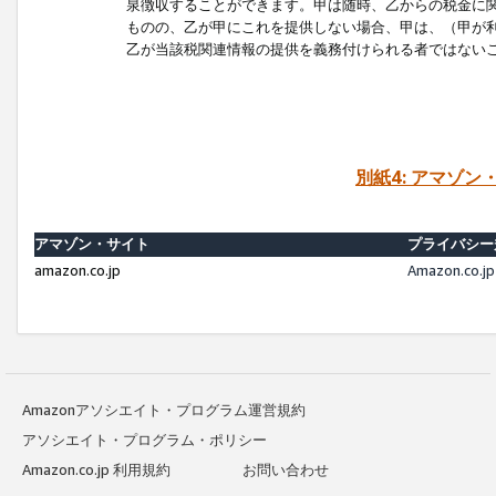
泉徴収することができます。甲は随時、乙からの税金に
ものの、乙が甲にこれを提供しない場合、甲は、（甲が
乙が当該税関連情報の提供を義務付けられる者ではない
別紙4: アマゾ
アマゾン・サイト
プライバシー
amazon.co.jp
Amazon.c
Amazonアソシエイト・プログラム運営規約
アソシエイト・プログラム・ポリシー
Amazon.co.jp 利用規約
お問い合わせ