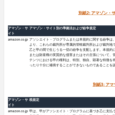
別紙2: アマゾン
アマゾン・サ
アマゾン・サイト別の準拠法および紛争規定
イト
amazon.co.jp
アソシエイト・プログラムまたは本規約に関する紛争は
より、これらの裁判所が専属的管轄裁判所および裁判地
乙と甲の間で生じうる一切の紛争を支配します。本規約
または財産権の実質的な侵害またはその主張について、
テンツにおける甲の権利は、特別、独自、顕著な特徴を
ったり十分に補填することができないものであることを
別紙3: ア
アマゾン・サ
税規定
イト
amazon.co.jp
甲は、甲がアソシエイト・プログラムに基づき乙に支払