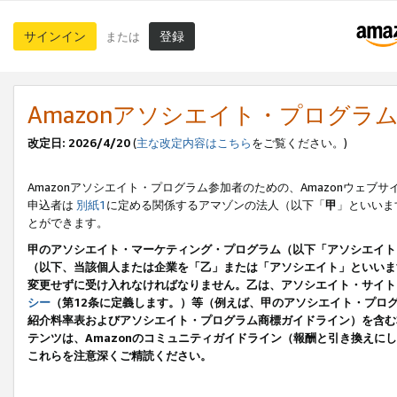
サインイン
登録
または
Amazonアソシエイト・プログラ
改定日: 2026/4/20
(
主な改定内容はこちら
をご覧ください。)
Amazonアソシエイト・プログラム参加者のための、Amazonウェブサ
申込者は
別紙1
に定める関係するアマゾンの法人（以下「
甲
」といいま
とができます。
甲のアソシエイト・マーケティング・プログラム（以下「アソシエイト
（以下、当該個人または企業を「乙」または「アソシエイト」といいま
変更せずに受け入れなければなりません。乙は、アソシエイト・サイト
シー
（第12条に定義します。）等（例えば、甲のアソシエイト・プロ
紹介料率表およびアソシエイト・プログラム商標ガイドライン）を含む本規
テンツは、Amazonのコミュニティガイドライン（報酬と引き換え
これらを注意深くご精読ください。