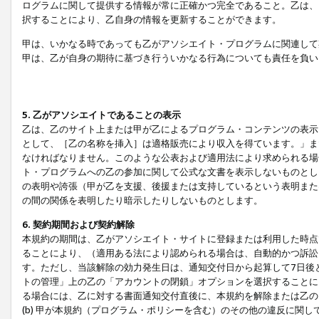
ログラムに関して提供する情報が常に正確かつ完全であること。乙は、
択することにより、乙自身の情報を更新することができます。
甲は、いかなる時であっても乙がアソシエイト・プログラムに関連して
甲は、乙が自身の期待に基づき行ういかなる行為についても責任を負い
5. 乙がアソシエイトであることの表示
乙は、乙のサイト上または甲が乙によるプログラム・コンテンツの表示ま
として、［乙の名称を挿入］は適格販売により収入を得ています。」ま
なければなりません。このような公表および適用法により求められる場
ト・プログラムへの乙の参加に関して公式な文書を表示しないものとし
の表明や誇張（甲が乙を支援、後援または支持しているという表明また
の間の関係を表明したり暗示したりしないものとします。
6. 契約期間および契約解除
本規約の期間は、乙がアソシエイト・サイトに登録または利用した時点
ることにより、（適用ある法により認められる場合は、自動的かつ訴訟
す。ただし、当該解除の効力発生日は、通知交付日から起算して7日後
トの管理」上の乙の「アカウントの閉鎖」オプションを選択することに
る場合には、乙に対する書面通知交付直後に、本規約を解除または乙のア
(b) 甲が本規約（プログラム・ポリシーを含む）のその他の違反に関し