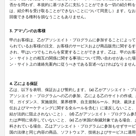
否かを問わず、本規約に基づき乙に支払うことができる一切の紹介料を
は、紹介料を受け取ることができないことについて同意し）ます。なお
回復できる権利を損なうこともありません。
3. アマゾンのお客様
甲のお客様は、乙がアソシエイト・プログラムに参加することによって
られているお客様の注文、お客様のサービスおよび商品販売に関するす
され、甲はいつでもこれらを変更することができます。乙は、甲のお客
ン・サイトとの相互の関係に関する事項について問い合わせがあった場
ン・サイト上の連絡先案内に従うべきである旨述べなければなりません
4. 乙による保証
乙は、以下を表明、保証および誓約します。 (a) 乙がアソシエイト・
アソシエイト・プログラムへの乙の参加、乙による乙のサイトの作成、
可、ガイダンス、実施規則、業界標準、自主規制ルール、判決、裁決ま
伝およびマーケティングに関する全ルールを含む）に違反しないこと、 
結が法的に阻止されないこと）、 (d) 乙がアソシエイト・プログラ
たは声明に依存していないこと、 (e) 乙が米国の制裁対象である場
科されている場合、乙はアソシエイト・プログラムに参加もせずサービス
国の法律と同じ内容の商品、ソフトウェア、技術およびサービスに適用さ