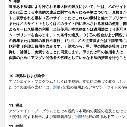
9. 補償
適用ある法律により許される最大限の限度において、甲は、乙のサイト
または乙による本規約の違反に関するあらゆる事柄について、直接または
トに表示される素材（乙のサイトまたはこれらの素材と他のアプリケーシ
または乙のサイト上もしくは乙のサイト内に表示される素材の使用、開発
よるサービス提供の利用（当該使用が本規約または適用法により認可され
ム・ポリシーを含みます。）の条件の違反、 (E) 乙の税金および関
の義務または関税の履行不履行、 (F) 乙、乙の従業員または下請業
び経費（弁護士費用を含みます。）請求から、甲、甲の関連会社および
御し、補償し、免責することに同意します。甲または甲の被指名人は、
保護のためにアマゾン関係者の代理としていかなる法的措置を行うこと
10. 準拠法および紛争
アソシエイト・プログラムもしくは本規約、本規約に基づく取引もしく
たはその主張を含む）は、
別紙2
記載の適用あるアマゾン・サイトの準
11. 税金
アソシエイト・プログラムまたは本規約（本規約の実際の違反またはそ
の関係に関する税金および関連義務は、
別紙3
記載の適用あるアマゾン
12. 雑則