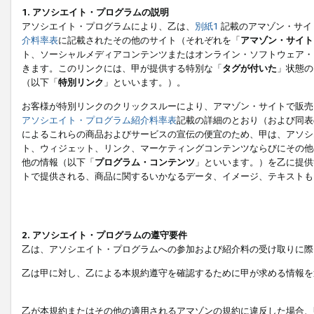
1. アソシエイト・プログラムの説明
アソシエイト・プログラムにより、乙は、
別紙1
記載のアマゾン・サイ
介料率表
に記載されたその他のサイト（それぞれを「
アマゾン・サイト
ト、ソーシャルメディアコンテンツまたはオンライン・ソフトウェア・
きます。このリンクには、甲が提供する特別な「
タグが付いた
」状態の
（以下「
特別リンク
」といいます。）。
お客様が特別リンクのクリックスルーにより、アマゾン・サイトで販売
アソシエイト・プログラム紹介料率表
記載の詳細のとおり（および同表
によるこれらの商品およびサービスの宣伝の便宜のため、甲は、アソシ
ト、ウィジェット、リンク、マーケティングコンテンツならびにその他
他の情報（以下「
プログラム・コンテンツ
」といいます。）を乙に提供
トで提供される、商品に関するいかなるデータ、イメージ、テキストも
2. アソシエイト・プログラムの遵守要件
乙は、アソシエイト・プログラムへの参加および紹介料の受け取りに際
乙は甲に対し、乙による本規約遵守を確認するために甲が求める情報を
乙が本規約またはその他の適用されるアマゾンの規約に違反した場合、