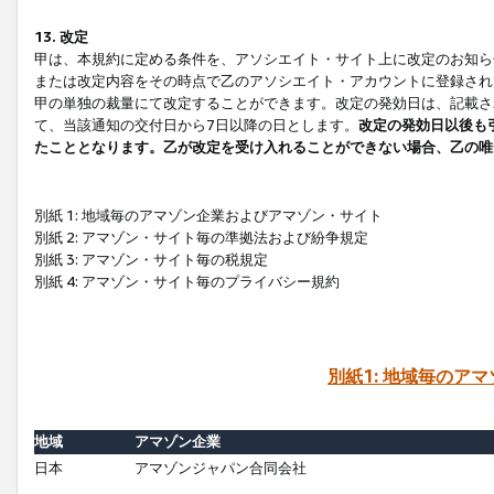
13. 改定
甲は、本規約に定める条件を、アソシエイト・サイト上に改定のお知ら
または改定内容をその時点で乙のアソシエイト・アカウントに登録され
甲の単独の裁量にて改定することができます。改定の発効日は、記載さ
て、当該通知の交付日から7日以降の日とします。
改定の発効日以後も
たこととなります。乙が改定を受け入れることができない場合、乙の唯
別紙 1: 地域毎のアマゾン企業およびアマゾン・サイト
別紙 2: アマゾン・サイト毎の準拠法および紛争規定
別紙 3: アマゾン・サイト毎の税規定
別紙 4: アマゾン・サイト毎のプライバシー規約
別紙1: 地域毎のア
地域
アマゾン企業
日本
アマゾンジャパン合同会社