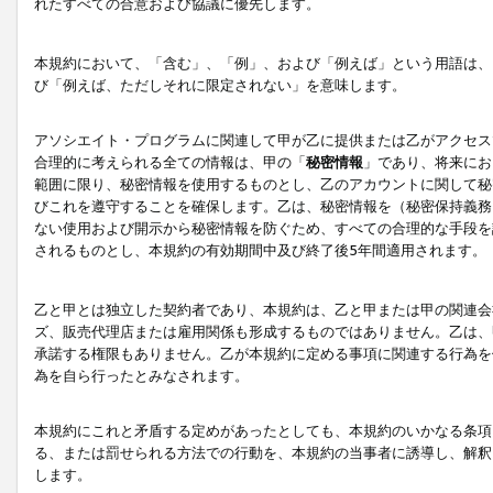
れたすべての合意および協議に優先します。
本規約において、「含む」、「例」、および「例えば」という用語は、
び「例えば、ただしそれに限定されない」を意味します。
アソシエイト・プログラムに関連して甲が乙に提供または乙がアクセス
合理的に考えられる全ての情報は、甲の「
秘密情報
」であり、将来にお
範囲に限り、秘密情報を使用するものとし、乙のアカウントに関して秘
びこれを遵守することを確保します。乙は、秘密情報を（秘密保持義務
ない使用および開示から秘密情報を防ぐため、すべての合理的な手段を
されるものとし、本規約の有効期間中及び終了後5年間適用されます。
乙と甲とは独立した契約者であり、本規約は、乙と甲または甲の関連会
ズ、販売代理店または雇用関係も形成するものではありません。乙は、
承諾する権限もありません。乙が本規約に定める事項に関連する行為を
為を自ら行ったとみなされます。
本規約にこれと矛盾する定めがあったとしても、本規約のいかなる条項
る、または罰せられる方法での行動を、本規約の当事者に誘導し、解釈
します。