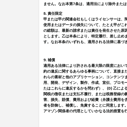
ません。なお本第7条は、適用法により除外また
8. 責任限定
甲または甲の関連会社もしくはライセンサーは、
使用またはデータの損失について、たとえ甲がこ
の総額は、最新の請求または責任を発生させた原
とします。乙は本条により、特定履行、差し止め
す。なお本条のいずれも、適用される法律に基づ
9. 補償
適用ある法律により許される最大限の限度におい
約の違反に関するあらゆる事柄について、直接また
れらの素材と他のアプリケーション、コンテンツま
用、開発、デザイン、製作、作成、宣伝、プロモー
たはこれらに違反するかを問わず）、 (D) 乙に
関税の徴収または支払不履行、または税務登録の義
害、損失、賠償、費用および経費（弁護士費用を
者を防御し、補償し、免責することに同意します
アマゾン関係者の代理としていかなる法的措置を