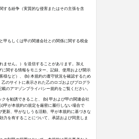
関する紛争（実質的な侵害またはその主張を含
と甲もしくは甲の関連会社との関係に関する税金
られません。）を送信することがあります。加え
ーザに関する情報をモニター、記録、使用および開示
など）、 (b) 本規約の遵守状況を確認するため
て、乙のサイトに表示された乙のロゴおよびプログラ
記載のアマゾンプライバシー規約をご覧ください。
クを勧誘できること、 (b) 甲および甲の関連会社
c)甲が本規約の規定を厳密に履行しない場合で
及び更新、甲がなしうる活動、甲が本規約に基づきな
効力を有することについて、承諾および同意しま