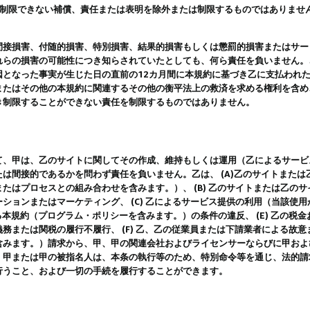
は制限できない補償、責任または表明を除外または制限するものではありませ
間接損害、付随的損害、特別損害、結果的損害もしくは懲罰的損害またはサー
れらの損害の可能性につき知らされていたとしても、何ら責任を負いません。
因となった事実が生じた日の直前の12カ月間に本規約に基づき乙に支払われ
またはその他の本規約に関連するその他の衡平法上の救済を求める権利を含め
き制限することができない責任を制限するものではありません。
て、甲は、乙のサイトに関してその作成、維持もしくは運用（乙によるサービ
は間接的であるかを問わず責任を負いません。乙は、 (A)乙のサイトまた
たはプロセスとの組み合わせを含みます。）、 (B) 乙のサイトまたは乙の
ションまたはマーケティング、 (C) 乙によるサービス提供の利用（当該使
よる本規約（プログラム・ポリシーを含みます。）の条件の違反、 (E) 乙の
務または関税の履行不履行、 (F) 乙、乙の従業員または下請業者による故
含みます。）請求から、甲、甲の関連会社およびライセンサーならびに甲およ
。甲または甲の被指名人は、本条の執行等のため、特別命令等を通じ、法的請
行うこと、および一切の手続を履行することができます。