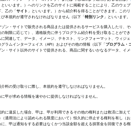
」といいます。）へのリンクを乙のサイトに掲載することにより、乙のウェブ
下、乙の「
サイト
」といいます。）から紹介料を得ることができます。このリ
よび本規約が遵守されなければなりません（以下「
特別リンク
」といいます。
マゾン・サイトで販売される商品または提供されるサービスを購入したり、そ
表の制限に応じて）、適格販売に伴うプログラム紹介料を受け取ることができ
ムに関連して、データ、イメージ、テキスト、リンクフォーマット、ウィジェ
グラムインターフェイス（API）およびその他の情報（以下「
プログラム・
ゾン・サイト以外のサイトで提供される、商品に関するいかなるデータ、イメ
紹介料の受け取りに際し、本規約を遵守しなければなりません。
めに甲が求める情報を速やかに提供しなければなりません。
規約に違反した場合、甲は、甲が利用できるその他の権利または救済に加えて
を（適用法により認められる限度において）恒久的に停止する権利を有し（お
めに、甲は通知をする必要はなくかつ当該金額を超える損害金を回復できる権