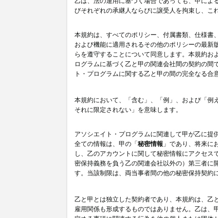
乙は、法の運用に基づく場合であっても、甲によ
びそれぞれの承継人ならびに譲受人を拘束し、こ
本規約は、すべてのポリシー、付属書類、仕様書
および機能に適用されるその他のポリシーの最新
らを遵守することについて同意します。本規約お
ログラムに基づく乙と甲の関連会社間の契約の間
ト・プログラムに関する乙と甲の間の完全なる合
本規約において、「含む」、「例」、および「例
それに限定されない」を意味します。
アソシエイト・プログラムに関連して甲が乙に提
全ての情報は、甲の「
秘密情報
」であり、将来に
し、乙のアカウントに関して秘密情報にアクセス
密保持義務を負う乙の関連会社以外の）第三者に
す。当該制限は、両当事者間の他の秘密保持契約
乙と甲とは独立した契約者であり、本規約は、乙
雇用関係も形成するものではありません。乙は、