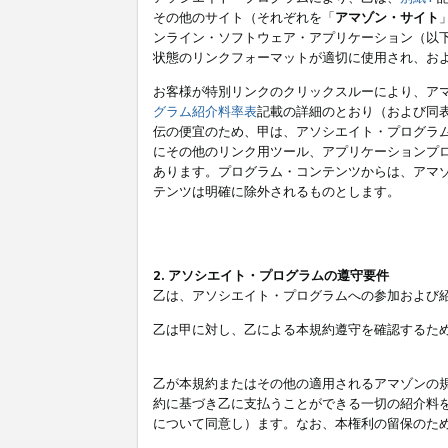
その他のサイト（それぞれを「
アマゾン・サイト
ンライン・ソフトウェア・アプリケーション（以
状態のリンクフォーマットが適切に使用され、お
お客様が特別リンクのクリックスルーにより、ア
グラム紹介料率表
記載の詳細のとおり（および同
伝の便宜のため、甲は、アソシエイト・プログラ
にその他のリンク用ツール、アプリケーションプロ
あります。プログラム・コンテンツからは、アマ
テンツは明確に除外されるものとします。
2. アソシエイト・プログラムの遵守要件
乙は、アソシエイト・プログラムへの参加および
乙は甲に対し、乙による本規約遵守を確認するた
乙が本規約またはその他の適用されるアマゾンの
約に基づき乙に支払うことができる一切の紹介料
について同意し）ます。なお、本権利の留保のた