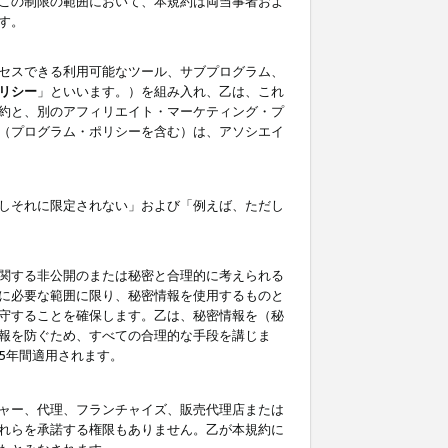
この制限の範囲において、本規約は両当事者およ
す。
セスできる利用可能なツール、サブプログラム、
リシー
」といいます。）を組み入れ、乙は、これ
約と、別のアフィリエイト・マーケティング・プ
（プログラム・ポリシーを含む）は、アソシエイ
しそれに限定されない」および「例えば、ただし
関する非公開のまたは秘密と合理的に考えられる
に必要な範囲に限り、秘密情報を使用するものと
守することを確保します。乙は、秘密情報を（秘
報を防ぐため、すべての合理的な手段を講じま
5年間適用されます。
ャー、代理、フランチャイズ、販売代理店または
れらを承諾する権限もありません。乙が本規約に