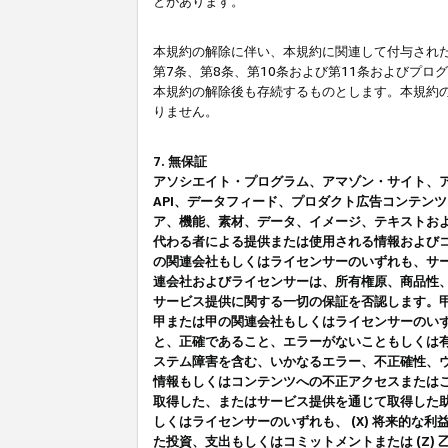
とがあります。
本規約の解除に伴い、本規約に関連して付与された
第7条、第8条、第10条および第11条およびプ
本規約の解除後も存続するものとします。本規約
りません。
7. 無保証
アソシエイト・プログラム、アマゾン・サイト、アマゾ
API、データフィード、プロダクト広告コンテン
ア、機能、素材、データ、イメージ、テキストお
代わる者による提供または使用される情報および
の関連会社もしくはライセンサーのいずれも、サ
連会社およびライセンサーは、所有権原、商品性
サービス提供に関する一切の保証を否認します。
甲または甲の関連会社もしくはライセンサーのい
と、正確であること、エラーがないこともしくは有
ステム障害を含む、いかなるエラー、不正確性、ウ
情報もしくはコンテンツへの不正アクセスまたは
取得した、またはサービス提供を通じて取得した
しくはライセンサーのいずれも、 (X) 将来的な
た投資、支出もしくはコミットメントまたは (Z