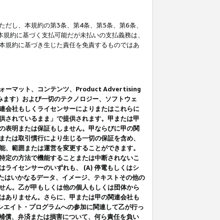
だし、本規約の第3条、第4条、第5条、第6条、
に本規約に基づく支払可能だが未払いの支払義務は、
本規約に基づき生じた責任を免責するものではあ
コンテンツ、Product Advertising
みます）および一切のテクノロジー、ソフトウェ
連会社もしくライセンサーによりまたはこれらに
供されているまま」で提供されます。甲または甲
の表明または保証もしません。甲ならびに甲の関
または取引慣行により生じる一切の保証を含め、
能、範囲または運営を変更することができます。
特定の方法で機能することまたは中断されないこ
イセンサーのいずれも、 (A) 停電もしくはシ
またはいかなるデータ、イメージ、テキストその他の
せん。乙が甲もしくは他の個人もしくは団体から
はありません。さらに、甲または甲の関連会社も
アソシエイト・プログラムへの参加に関連して乙が行っ
る補償、弁済または損害について、何ら責任を負い