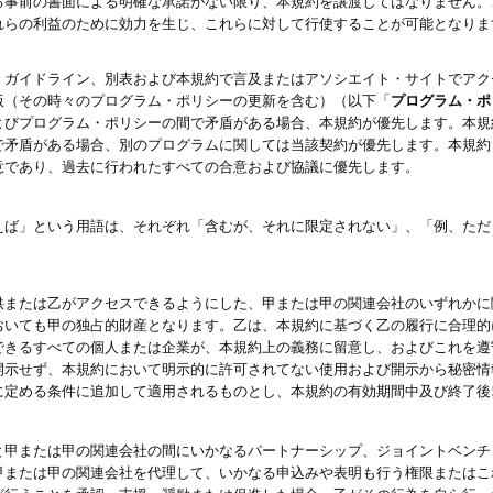
る事前の書面による明確な承諾がない限り、本規約を譲渡してはなりません。
れらの利益のために効力を生じ、これらに対して行使することが可能となりま
、ガイドライン、別表および本規約で言及またはアソシエイト・サイトでアク
版（その時々のプログラム・ポリシーの更新を含む）（以下「
プログラム・ポ
よびプログラム・ポリシーの間で矛盾がある場合、本規約が優先します。本規
で矛盾がある場合、別のプログラムに関しては当該契約が優先します。本規約
意であり、過去に行われたすべての合意および協議に優先します。
えば」という用語は、それぞれ「含むが、それに限定されない」、「例、ただ
供または乙がアクセスできるようにした、甲または甲の関連会社のいずれかに
おいても甲の独占的財産となります。乙は、本規約に基づく乙の履行に合理的
できるすべての個人または企業が、本規約上の義務に留意し、およびこれを遵
開示せず、本規約において明示的に許可されてない使用および開示から秘密情
に定める条件に追加して適用されるものとし、本規約の有効期間中及び終了後
と甲または甲の関連会社の間にいかなるパートナーシップ、ジョイントベンチ
甲または甲の関連会社を代理して、いかなる申込みや表明も行う権限またはこ