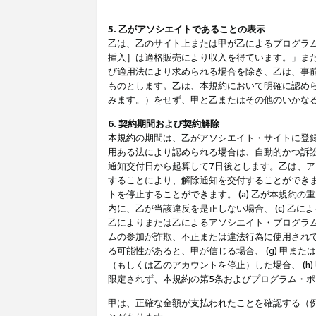
5. 乙がアソシエイトであることの表示
乙は、乙のサイト上または甲が乙によるプログラム
挿入］は適格販売により収入を得ています。」ま
び適用法により求められる場合を除き、乙は、事
ものとします。乙は、本規約において明確に認め
みます。）をせず、甲と乙またはその他のいかな
6. 契約期間および契約解除
本規約の期間は、乙がアソシエイト・サイトに登
用ある法により認められる場合は、自動的かつ訴
通知交付日から起算して7日後とします。乙は、
することにより、解除通知を交付することができ
トを停止することができます。 (a) 乙が本規約
内に、乙が当該違反を是正しない場合、 (c) 乙
乙によりまたは乙によるアソシエイト・プログラム
ムの参加が詐欺、不正または違法行為に使用されて
る可能性があると、甲が信じる場合、 (g) 甲
（もしくは乙のアカウントを停止）した場合、 (h
限定されず、本規約の第5条およびプログラム・
甲は、正確な金額が支払われたことを確認する（