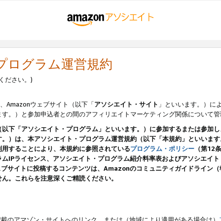
・プログラム運営規約
ください。)
、Amazonウェブサイト（以下「
アソシエイト・サイト
」といいます。）に
ます。）と参加申込者との間のアフィリエイトマーケティング関係について管
（以下「アソシエイト・プログラム」といいます。）に参加するまたは参加し
す。）は、本アソシエイト・プログラム運営規約（以下「本規約」といいます
利用することにより、本規約に参照されている
プログラム・ポリシー
（第12
ムIPライセンス、アソシエイト・プログラム紹介料率表およびアソシエイ
pのウェブサイトに投稿するコンテンツは、Amazonのコミュニティガイドライ
せん。これらを注意深くご精読ください。
載のアマゾン・サイトへのリンク、または（地域により適用がある場合は）