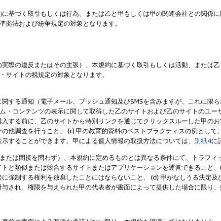
約に基づく取引もしくは行為、または乙と甲もしくは甲の関連会社との関係に
準拠法および紛争規定の対象となります。
の実際の違反またはその主張）、本規約に基づく取引もしくは活動、または乙
・サイトの税規定の対象となります。
に関する通知（電子メール、プッシュ通知及びSMSを含みますが、これに限
ログラム・コンテンツの表示に関して取得した乙のサイトおよび乙のサイトのユ
入する前に、乙のサイトから特別リンクを通じてクリックスルーした甲のお客様
の他調査を行うこと、 (c) 甲の教育的資料のベストプラクティスの例とし
表示することができます。甲による個人情報の取扱方法については、
別紙4
に
直接または間接を問わず）、本規約に定めるものとは異なる条件にて、トラフィッ
トと類似または競合するサイトまたはアプリケーションを運営できること、(
に強制する権利を放棄したことにはならないこと、 (d) 甲がなしうる決定
付与され、権限を与えられた甲の代表者が書面によって提供した場合に限り、