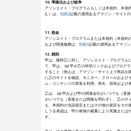
10. 準拠法および紛争
アソシエイト・プログラムもしくは本規約、本規
む）は、
別紙2
記載の適用あるアマゾン・サイトの
11. 税金
アソシエイト・プログラムまたは本規約（本規約
および関連義務は、
別紙3
記載の適用あるアマゾン
12. 雑則
甲は、随時乙に対し、アソシエイト・プログラム
て、甲は、 (a) 甲が乙の特別リンクおよびプ
すること（例えば、アマゾン・サイト上で商品を購
に乙のサイトを確認、モニター、クロールおよびそ
ム・コンテンツの実装を利用、再生、頒布および
乙は、 (a) 甲および甲の関連会社がいつでも（
がいつでも（直接または間接を問わず）、乙のサイ
も、本規約の当該規定またはその他の規定をその後
しうる承認は、甲の単独の裁量により実施または
す。