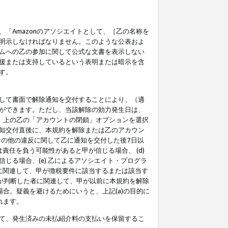
「Amazonのアソシエイトとして、［乙の名称を
明示しなければなりません。このような公表およ
ムへの乙の参加に関して公式な文書を表示しない
援または支持しているという表明または暗示を含
す。
して書面で解除通知を交付することにより、（適
ができます。ただし、当該解除の効力発生日は、
」上の乙の「アカウントの閉鎖」オプションを選択
知交付直後に、本規約を解除または乙のアカウン
のその他の違反に関して乙に通知を交付した後7日以
責任を負う可能性があると甲が信じる場合、 (d)
る場合、(e) 乙によるアソシエイト・プログラ
為に関連して、甲が徴税要件に該当するまたは該当す
甲が判断した者に関連して、甲が以前に本規約を解除
場合。疑義を避けるためにいうと、上記(a)の目的に
れます。
て、発生済みの未払紹介料の支払いを保留するこ