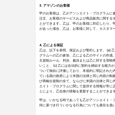
3. アマゾンのお客様
甲のお客様は、乙がアソシエイト・プログラムに
注文、お客様のサービスおよび商品販売に関する
とができます。乙は、甲のお客様に対応したり、
があった場合、乙は、お客様に対して、カスタマ
4. 乙による保証
乙は、以下を表明、保証および誓約します。 (a)
グラムへの乙の参加、乙による乙のサイトの作成
主規制ルール、判決、裁決または乙に対する管轄
いこと、 (c) 乙には合法的に契約を締結する能
ついて独自に評価しており、本規約に明記された内
ている国の政府により米国の法律と同じ内容の制裁
び再輸出規制の全て、ならびに米国の法律と同じ内
エイト・プログラムに関して提供する情報が常に
とにより、乙自身の情報を更新することができま
甲は、いかなる時であっても乙がアソシエイト・
待に基づき行ういかなる行為についても責任を負