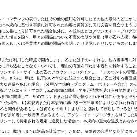
・コンテンツの表示またはその他の使用を許可したその他の場所のどこかに、
たは本規約に基づき事前に許可された内容と実質的に同じ文言を目立つように
前に文書により許可された場合以外に、本規約またはアソシエイト・プログラ
られた場合を除き、甲との関係について不実の表明や誇張（甲が乙を支援、後
る個人もしくは事業体との間の関係を表明したり暗示したりしないものとしま
録または利用した時点で開始します。乙または甲のいずれも、他方当事者に対
訟に持ち込むことなく）いつでも、理由の有無を問わず本規約を解除すること
アソシエイト・サイト上の乙のアカウントにログインし、「アカウントの管理
ます。さらに、甲は、以下のいずれかに該当する場合には、乙に対する書面通
の重大な違反を犯した場合、 (b) 甲が本規約（プログラム・ポリシーを含む）
によるアソシエイト・プログラムの参加に関連して甲が請求を受ける可能性または
参加に関連して、甲のブランドまたは名誉が損なわれる可能性があると甲が信じ
いた場合、 (f) 本規約または本規約に基づき一方当事者によりなされた行
または乙と関係があるもしくは何らかの理由により乙と協調して行動していると
) 甲が参加者に一般提供できるように、アソシエイト・プログラムを終了した
ポリシーにて特定される規定に違反した場合は、本規約の重大な違反とみなさ
例えば、取消しまたは返品を計算する）ために、解除後の合理的な期間におい