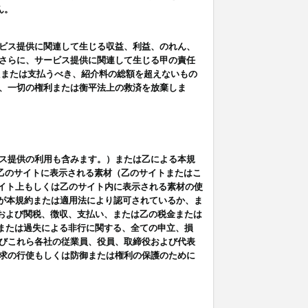
ん。
ビス提供に関連して生じる収益、利益、のれん、
さらに、サービス提供に関連して生じる甲の責任
たまたは支払うべき、紹介料の総額を超えないもの
、一切の権利または衡平法上の救済を放棄しま
ス提供の利用も含みます。）または乙による本規
は乙のサイトに表示される素材（乙のサイトまたはこ
サイト上もしくは乙のサイト内に表示される素材の使
用が本規約または適用法により認可されているか、ま
税金および関税、徴収、支払い、または乙の税金または
意または過失による非行に関する、全ての申立、損
びこれら各社の従業員、役員、取締役および代表
求の行使もしくは防御または権利の保護のために