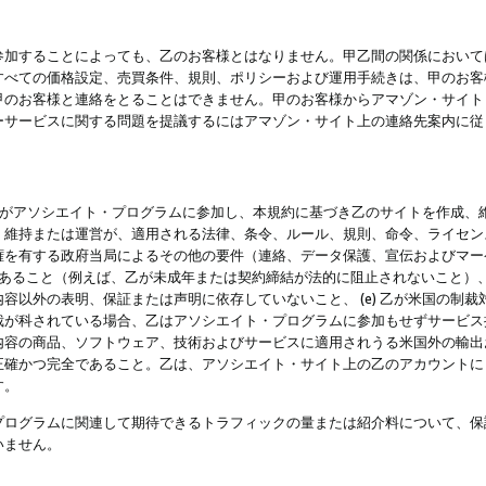
参加することによっても、乙のお客様とはなりません。甲乙間の関係において
すべての価格設定、売買条件、規則、ポリシーおよび運用手続きは、甲のお客
甲のお客様と連絡をとることはできません。甲のお客様からアマゾン・サイト
ーサービスに関する問題を提議するにはアマゾン・サイト上の連絡先案内に従
 乙がアソシエイト・プログラムに参加し、本規約に基づき乙のサイトを作成、維
、維持または運営が、適用される法律、条令、ルール、規則、命令、ライセン
権を有する政府当局によるその他の要件（連絡、データ保護、宣伝およびマー
力があること（例えば、乙が未成年または契約締結が法的に阻止されないこと）、 
容以外の表明、保証または声明に依存していないこと、 (e) 乙が米国の制
が科されている場合、乙はアソシエイト・プログラムに参加もせずサービス提供
容の商品、ソフトウェア、技術およびサービスに適用されうる米国外の輸出およ
正確かつ完全であること。乙は、アソシエイト・サイト上の乙のアカウントに
す。
プログラムに関連して期待できるトラフィックの量または紹介料について、保
いません。