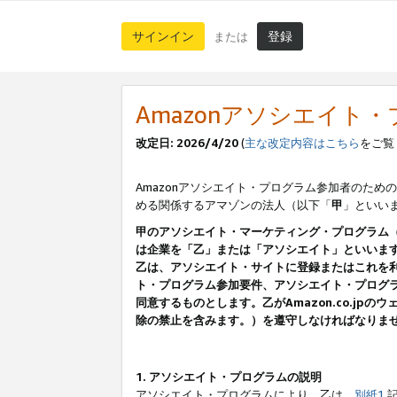
サインイン
登録
または
Amazonアソシエイト
改定日: 2026/4/20
(
主な改定内容はこちら
をご覧
Amazonアソシエイト・プログラム参加者のための
める関係するアマゾンの法人（以下「
甲
」といい
甲のアソシエイト・マーケティング・プログラム
は企業を「乙」または「アソシエイト」といいま
乙は、アソシエイト・サイトに登録またはこれを
ト・プログラム参加要件、アソシエイト・プログラ
同意するものとします。乙がAmazon.co.j
除の禁止を含みます。）を遵守しなければなりま
1. アソシエイト・プログラムの説明
アソシエイト・プログラムにより、乙は、
別紙1
記