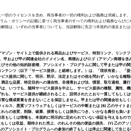
一切のライセンスを含め、両当事者の一切の権利および義務は消滅します。た
ログラム・ポリシーの記載に基づく両当事者のすべての権利および義務ならび
の解除は、いずれの当事者についても、当該解除に先立つ本規約の違反または
ン・サイト上で提供される商品およびサービス、特別リンク、リンクフォーマット、
ツ、甲および甲の関連会社のドメイン名、商標およびロゴ（アマゾン商標を含
よびその他の知的財産権、アソシエイト・プログラムに関して甲または甲の関
コンテンツ（以下「サービス提供」と総称します。）は、「現状有姿」、「提
ービス提供に関して、明示、黙示、法定またはその他を問わず、いかなる種類
、満足な品質、特定目的への適合性、非侵害および法、慣習、取引過程、履行
甲は、いつでも、随時サービス提供を中止し、サービス提供の種類、属性、機
ずれも、サービス提供が継続されること、説明されたとおり一貫してもしくは
害な構成要素を含まないことを保証しません。甲または甲の関連会社もしくはラ
ィルス、悪質ソフトウェアもしくはサービスの中断または (B) 乙のサイト
これらの改変、削除、破棄、損害もしくは損失につき、いかなる責任も負いま
助言もしくは情報も、本規約に明示的に定められていない保証を与えるもので
利益もしくは収益、期待された売上、のれんその他の便益の損失、 (Y) 乙の
) 乙のアソシエイト・プログラムへの参加の終了もしくは停止に関連して生じ