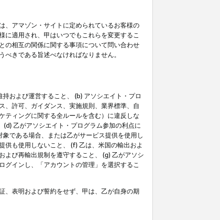
は、アマゾン・サイトに定められているお客様の
様に適用され、甲はいつでもこれらを変更するこ
との相互の関係に関する事項について問い合わせ
うべきである旨述べなければなりません。
持および運営すること、 (b) アソシエイト・プロ
ス、許可、ガイダンス、実施規則、業界標準、自
ケティングに関する全ルールを含む）に違反しな
(d) 乙がアソシエイト・プログラム参加の利点に
裁対象である場合、または乙がサービス提供を使用し
も使用しないこと、 (f) 乙は、米国の輸出およ
び再輸出規制を遵守すること、 (g) 乙がアソシ
ログインし、「アカウントの管理」を選択するこ
証、表明および誓約をせず、甲は、乙が自身の期