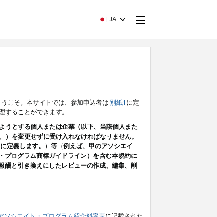
JA
ようこそ。本サイトでは、参加申込者は
別紙1
に定
理することができます。
ようとする個人または企業（以下、当該個人また
。）を変更せずに受け入れなければなりません。
条に定義します。）等（例えば、甲のアソシエイ
ト・プログラム商標ガイドライン）を含む本規約に
ン（報酬と引き換えにしたレビューの作成、編集、削
アソシエイト・プログラム紹介料率表
に記載された