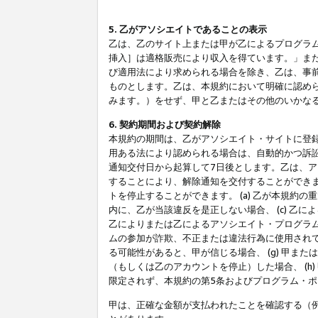
5. 乙がアソシエイトであることの表示
乙は、乙のサイト上または甲が乙によるプログラム
挿入］は適格販売により収入を得ています。」ま
び適用法により求められる場合を除き、乙は、事
ものとします。乙は、本規約において明確に認め
みます。）をせず、甲と乙またはその他のいかな
6. 契約期間および契約解除
本規約の期間は、乙がアソシエイト・サイトに登
用ある法により認められる場合は、自動的かつ訴
通知交付日から起算して7日後とします。乙は、
することにより、解除通知を交付することができ
トを停止することができます。 (a) 乙が本規約
内に、乙が当該違反を是正しない場合、 (c) 乙
乙によりまたは乙によるアソシエイト・プログラム
ムの参加が詐欺、不正または違法行為に使用されて
る可能性があると、甲が信じる場合、 (g) 甲
（もしくは乙のアカウントを停止）した場合、 (h
限定されず、本規約の第5条およびプログラム・
甲は、正確な金額が支払われたことを確認する（