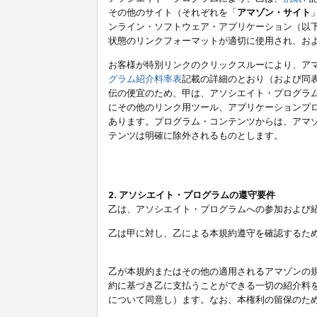
その他のサイト（それぞれを「
アマゾン・サイト
ンライン・ソフトウェア・アプリケーション（以
状態のリンクフォーマットが適切に使用され、お
お客様が特別リンクのクリックスルーにより、ア
グラム紹介料率表
記載の詳細のとおり（および同
伝の便宜のため、甲は、アソシエイト・プログラ
にその他のリンク用ツール、アプリケーションプロ
あります。プログラム・コンテンツからは、アマ
テンツは明確に除外されるものとします。
2. アソシエイト・プログラムの遵守要件
乙は、アソシエイト・プログラムへの参加および
乙は甲に対し、乙による本規約遵守を確認するた
乙が本規約またはその他の適用されるアマゾンの
約に基づき乙に支払うことができる一切の紹介料
について同意し）ます。なお、本権利の留保のた