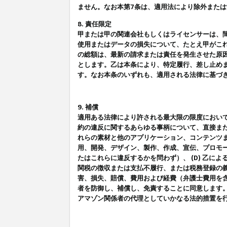
ません。なお本第7条は、適用法により除外また
8. 責任限定
甲または甲の関連会社もしくはライセンサーは、
使用またはデータの損失について、たとえ甲がこ
の総額は、最新の請求または責任を発生させた原
とします。乙は本条により、特定履行、差し止め
す。なお本条のいずれも、適用される法律に基づ
9. 補償
適用ある法律により許される最大限の限度におい
約の違反に関するあらゆる事柄について、直接また
れらの素材と他のアプリケーション、コンテンツま
用、開発、デザイン、製作、作成、宣伝、プロモー
たはこれらに違反するかを問わず）、 (D) 乙に
関税の徴収または支払不履行、または税務登録の義
害、損失、賠償、費用および経費（弁護士費用を
者を防御し、補償し、免責することに同意します
アマゾン関係者の代理としていかなる法的措置を