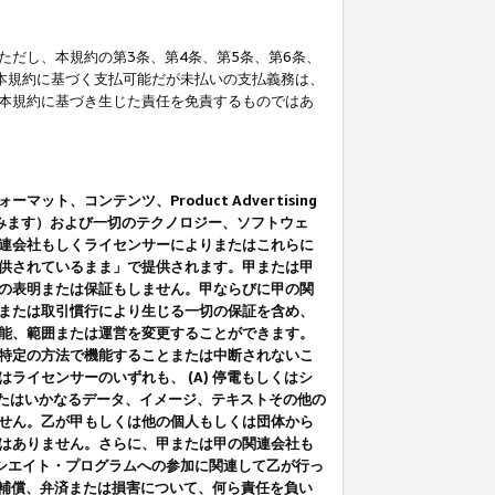
だし、本規約の第3条、第4条、第5条、第6条、
に本規約に基づく支払可能だが未払いの支払義務は、
本規約に基づき生じた責任を免責するものではあ
コンテンツ、Product Advertising
みます）および一切のテクノロジー、ソフトウェ
連会社もしくライセンサーによりまたはこれらに
供されているまま」で提供されます。甲または甲
の表明または保証もしません。甲ならびに甲の関
または取引慣行により生じる一切の保証を含め、
能、範囲または運営を変更することができます。
特定の方法で機能することまたは中断されないこ
イセンサーのいずれも、 (A) 停電もしくはシ
またはいかなるデータ、イメージ、テキストその他の
せん。乙が甲もしくは他の個人もしくは団体から
はありません。さらに、甲または甲の関連会社も
アソシエイト・プログラムへの参加に関連して乙が行っ
る補償、弁済または損害について、何ら責任を負い