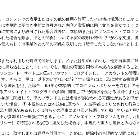
・コンテンツの表示またはその他の使用を許可したその他の場所のどこかに、
たは本規約に基づき事前に許可された内容と実質的に同じ文言を目立つように
前に文書により許可された場合以外に、本規約またはアソシエイト・プログラ
られた場合を除き、甲との関係について不実の表明や誇張（甲が乙を支援、後
る個人もしくは事業体との間の関係を表明したり暗示したりしないものとしま
録または利用した時点で開始します。乙または甲のいずれも、他方当事者に対
訟に持ち込むことなく）いつでも、理由の有無を問わず本規約を解除すること
アソシエイト・サイト上の乙のアカウントにログインし、「アカウントの管理
ます。さらに、甲は、以下のいずれかに該当する場合には、乙に対する書面通
の重大な違反を犯した場合、 (b) 甲が本規約（プログラム・ポリシーを含む）
によるアソシエイト・プログラムの参加に関連して甲が請求を受ける可能性または
参加に関連して、甲のブランドまたは名誉が損なわれる可能性があると甲が信じ
いた場合、 (f) 本規約または本規約に基づき一方当事者によりなされた行
または乙と関係があるもしくは何らかの理由により乙と協調して行動していると
) 甲が参加者に一般提供できるように、アソシエイト・プログラムを終了した
ポリシーにて特定される規定に違反した場合は、本規約の重大な違反とみなさ
例えば、取消しまたは返品を計算する）ために、解除後の合理的な期間におい