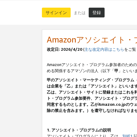
サインイン
登録
または
Amazonアソシエイト
改定日: 2026/4/20
(
主な改定内容はこちら
をご覧
Amazonアソシエイト・プログラム参加者のための
める関係するアマゾンの法人（以下「
甲
」といい
甲のアソシエイト・マーケティング・プログラム
は企業を「乙」または「アソシエイト」といいま
乙は、アソシエイト・サイトに登録またはこれを
ト・プログラム参加要件、アソシエイト・プログラ
同意するものとします。乙がAmazon.co.j
除の禁止を含みます。）を遵守しなければなりま
1. アソシエイト・プログラムの説明
アソシエイト・プログラムにより、乙は、
別紙1
記