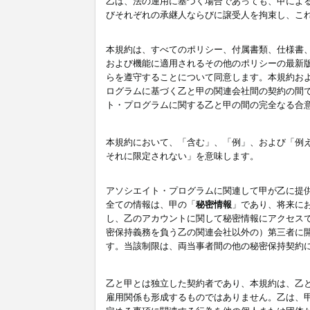
乙は、法の運用に基づく場合であっても、甲によ
びそれぞれの承継人ならびに譲受人を拘束し、こ
本規約は、すべてのポリシー、付属書類、仕様書
および機能に適用されるその他のポリシーの最新
らを遵守することについて同意します。本規約お
ログラムに基づく乙と甲の関連会社間の契約の間
ト・プログラムに関する乙と甲の間の完全なる合
本規約において、「含む」、「例」、および「例
それに限定されない」を意味します。
アソシエイト・プログラムに関連して甲が乙に提
全ての情報は、甲の「
秘密情報
」であり、将来に
し、乙のアカウントに関して秘密情報にアクセス
密保持義務を負う乙の関連会社以外の）第三者に
す。当該制限は、両当事者間の他の秘密保持契約
乙と甲とは独立した契約者であり、本規約は、乙
雇用関係も形成するものではありません。乙は、