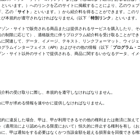
」といいます。）へのリンクを乙のサイトに掲載することにより、乙のウェブ
下、乙の「
サイト
」といいます。）から紹介料を得ることができます。このリ
よび本規約が遵守されなければなりません（以下「
特別リンク
」といいます。
マゾン・サイトで販売される商品または提供されるサービスを購入したり、そ
表の制限に応じて）、適格販売に伴うプログラム紹介料を受け取ることができ
ムに関連して、データ、イメージ、テキスト、リンクフォーマット、ウィジェ
グラムインターフェイス（API）およびその他の情報（以下「
プログラム・
ゾン・サイト以外のサイトで提供される、商品に関するいかなるデータ、イメ
紹介料の受け取りに際し、本規約を遵守しなければなりません。
めに甲が求める情報を速やかに提供しなければなりません。
規約に違反した場合、甲は、甲が利用できるその他の権利または救済に加えて
を（適用法により認められる限度において）恒久的に停止する権利を有し（お
めに、甲は通知をする必要はなくかつ当該金額を超える損害金を回復できる権