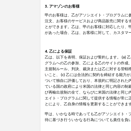
3. アマゾンのお客様
甲のお客様は、乙がアソシエイト・プログラムに
注文、お客様のサービスおよび商品販売に関する
とができます。乙は、甲のお客様に対応したり、
があった場合、乙は、お客様に対して、カスタマ
4. 乙による保証
乙は、以下を表明、保証および誓約します。 (a)
グラムへの乙の参加、乙による乙のサイトの作成
主規制ルール、判決、裁決または乙に対する管轄
いこと、 (c) 乙には合法的に契約を締結する能
ついて独自に評価しており、本規約に明記された内
ている国の政府により米国の法律と同じ内容の制裁
び再輸出規制の全て、ならびに米国の法律と同じ内
エイト・プログラムに関して提供する情報が常に
とにより、乙自身の情報を更新することができま
甲は、いかなる時であっても乙がアソシエイト・
待に基づき行ういかなる行為についても責任を負