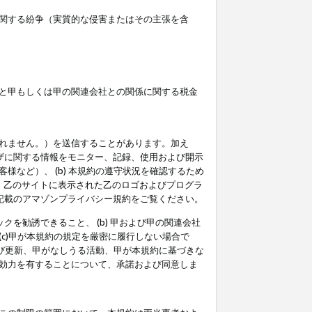
関する紛争（実質的な侵害またはその主張を含
と甲もしくは甲の関連会社との関係に関する税金
られません。）を送信することがあります。加え
ーザに関する情報をモニター、記録、使用および開示
など）、 (b) 本規約の遵守状況を確認するため
て、乙のサイトに表示された乙のロゴおよびプログラ
記載のアマゾンプライバシー規約をご覧ください。
クを勧誘できること、 (b) 甲および甲の関連会社
c)甲が本規約の規定を厳密に履行しない場合で
及び更新、甲がなしうる活動、甲が本規約に基づきな
効力を有することについて、承諾および同意しま