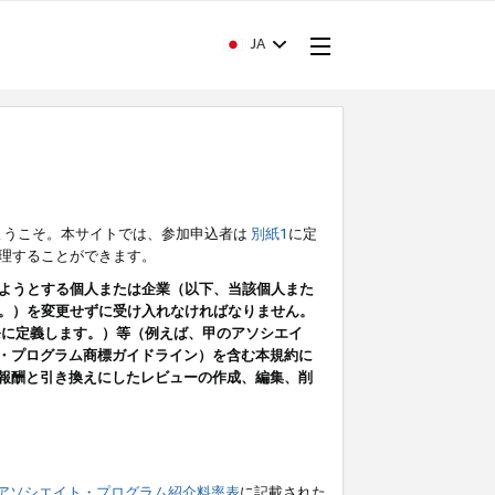
JA
ようこそ。本サイトでは、参加申込者は
別紙1
に定
理することができます。
ようとする個人または企業（以下、当該個人また
。）を変更せずに受け入れなければなりません。
条に定義します。）等（例えば、甲のアソシエイ
ト・プログラム商標ガイドライン）を含む本規約に
ン（報酬と引き換えにしたレビューの作成、編集、削
アソシエイト・プログラム紹介料率表
に記載された