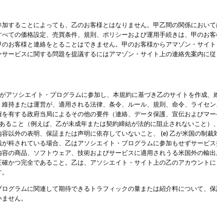
参加することによっても、乙のお客様とはなりません。甲乙間の関係において
すべての価格設定、売買条件、規則、ポリシーおよび運用手続きは、甲のお客
甲のお客様と連絡をとることはできません。甲のお客様からアマゾン・サイト
ーサービスに関する問題を提議するにはアマゾン・サイト上の連絡先案内に従
 乙がアソシエイト・プログラムに参加し、本規約に基づき乙のサイトを作成、維
、維持または運営が、適用される法律、条令、ルール、規則、命令、ライセン
権を有する政府当局によるその他の要件（連絡、データ保護、宣伝およびマー
力があること（例えば、乙が未成年または契約締結が法的に阻止されないこと）、 
容以外の表明、保証または声明に依存していないこと、 (e) 乙が米国の制
が科されている場合、乙はアソシエイト・プログラムに参加もせずサービス提供
容の商品、ソフトウェア、技術およびサービスに適用されうる米国外の輸出およ
正確かつ完全であること。乙は、アソシエイト・サイト上の乙のアカウントに
す。
プログラムに関連して期待できるトラフィックの量または紹介料について、保
いません。