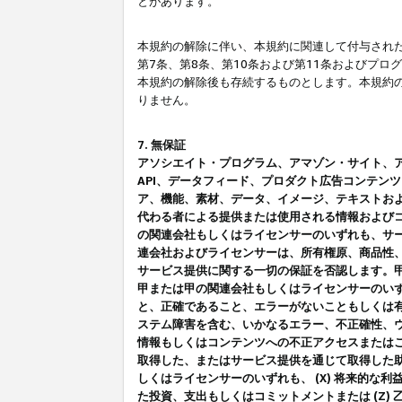
とがあります。
本規約の解除に伴い、本規約に関連して付与された
第7条、第8条、第10条および第11条およびプ
本規約の解除後も存続するものとします。本規約
りません。
7. 無保証
アソシエイト・プログラム、アマゾン・サイト、アマゾ
API、データフィード、プロダクト広告コンテン
ア、機能、素材、データ、イメージ、テキストお
代わる者による提供または使用される情報および
の関連会社もしくはライセンサーのいずれも、サ
連会社およびライセンサーは、所有権原、商品性
サービス提供に関する一切の保証を否認します。
甲または甲の関連会社もしくはライセンサーのい
と、正確であること、エラーがないこともしくは有
ステム障害を含む、いかなるエラー、不正確性、ウ
情報もしくはコンテンツへの不正アクセスまたは
取得した、またはサービス提供を通じて取得した
しくはライセンサーのいずれも、 (X) 将来的な
た投資、支出もしくはコミットメントまたは (Z