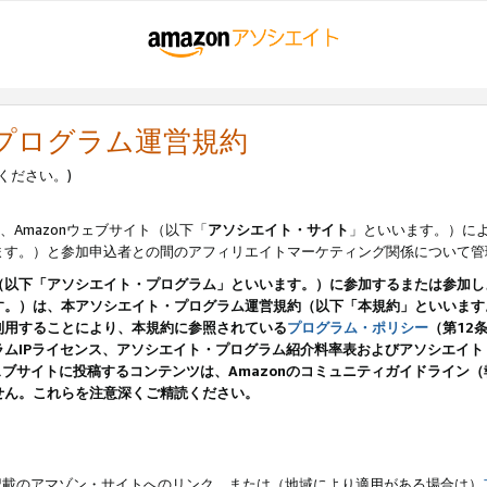
・プログラム運営規約
ください。)
、Amazonウェブサイト（以下「
アソシエイト・サイト
」といいます。）に
ます。）と参加申込者との間のアフィリエイトマーケティング関係について管
（以下「アソシエイト・プログラム」といいます。）に参加するまたは参加し
す。）は、本アソシエイト・プログラム運営規約（以下「本規約」といいます
利用することにより、本規約に参照されている
プログラム・ポリシー
（第12
ムIPライセンス、アソシエイト・プログラム紹介料率表およびアソシエイ
pのウェブサイトに投稿するコンテンツは、Amazonのコミュニティガイドライ
せん。これらを注意深くご精読ください。
載のアマゾン・サイトへのリンク、または（地域により適用がある場合は）