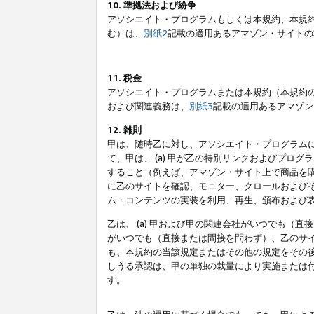
10. 準拠法および紛争
アソシエイト・プログラムもしくは本規約、本規
む）は、
別紙2
記載の適用あるアマゾン・サイトの
11. 税金
アソシエイト・プログラムまたは本規約（本規約
および関連義務は、
別紙3
記載の適用あるアマゾン
12. 雑則
甲は、随時乙に対し、アソシエイト・プログラム
て、甲は、 (a) 甲が乙の特別リンクおよびプ
すること（例えば、アマゾン・サイト上で商品を購
に乙のサイトを確認、モニター、クロールおよびそ
ム・コンテンツの実装を利用、再生、頒布および
乙は、 (a) 甲および甲の関連会社がいつでも（
がいつでも（直接または間接を問わず）、乙のサイ
も、本規約の当該規定またはその他の規定をその後
しうる承認は、甲の単独の裁量により実施または
す。