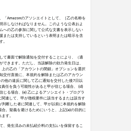
「Amazonのアソシエイトとして、［乙の名称を
明示しなければなりません。このような公表およ
ムへの乙の参加に関して公式な文書を表示しない
援または支持しているという表明または暗示を含
す。
して書面で解除通知を交付することにより、（適
ができます。ただし、当該解除の効力発生日は、
」上の乙の「アカウントの閉鎖」オプションを選択
知交付直後に、本規約を解除または乙のアカウン
のその他の違反に関して乙に通知を交付した後7日以
責任を負う可能性があると甲が信じる場合、 (d)
る場合、(e) 乙によるアソシエイト・プログラ
為に関連して、甲が徴税要件に該当するまたは該当す
甲が判断した者に関連して、甲が以前に本規約を解除
場合。疑義を避けるためにいうと、上記(a)の目的に
れます。
て、発生済みの未払紹介料の支払いを保留するこ