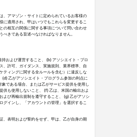
は、アマゾン・サイトに定められているお客様の
様に適用され、甲はいつでもこれらを変更するこ
との相互の関係に関する事項について問い合わせ
うべきである旨述べなければなりません。
持および運営すること、 (b) アソシエイト・プロ
ス、許可、ガイダンス、実施規則、業界標準、自
ケティングに関する全ルールを含む）に違反しな
(d) 乙がアソシエイト・プログラム参加の利点に
裁対象である場合、または乙がサービス提供を使用し
も使用しないこと、 (f) 乙は、米国の輸出およ
び再輸出規制を遵守すること、 (g) 乙がアソシ
ログインし、「アカウントの管理」を選択するこ
証、表明および誓約をせず、甲は、乙が自身の期