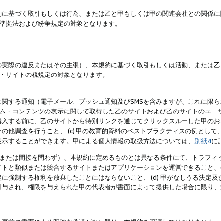
約に基づく取引もしくは行為、または乙と甲もしくは甲の関連会社との関係に
準拠法および紛争規定の対象となります。
の実際の違反またはその主張）、本規約に基づく取引もしくは活動、または乙
・サイトの税規定の対象となります。
に関する通知（電子メール、プッシュ通知及びSMSを含みますが、これに限
ログラム・コンテンツの表示に関して取得した乙のサイトおよび乙のサイトのユ
入する前に、乙のサイトから特別リンクを通じてクリックスルーした甲のお客様
の他調査を行うこと、 (c) 甲の教育的資料のベストプラクティスの例とし
表示することができます。甲による個人情報の取扱方法については、
別紙4
に
直接または間接を問わず）、本規約に定めるものとは異なる条件にて、トラフィッ
トと類似または競合するサイトまたはアプリケーションを運営できること、(
に強制する権利を放棄したことにはならないこと、 (d) 甲がなしうる決定
付与され、権限を与えられた甲の代表者が書面によって提供した場合に限り、