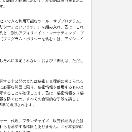
この制限の範囲において、本規約は両当事者およ
す。
セスできる利用可能なツール、サブプログラム、
リシー
」といいます。）を組み入れ、乙は、これ
約と、別のアフィリエイト・マーケティング・プ
（プログラム・ポリシーを含む）は、アソシエイ
しそれに限定されない」および「例えば、ただし
関する非公開のまたは秘密と合理的に考えられる
に必要な範囲に限り、秘密情報を使用するものと
守することを確保します。乙は、秘密情報を（秘
報を防ぐため、すべての合理的な手段を講じま
5年間適用されます。
ャー、代理、フランチャイズ、販売代理店または
れらを承諾する権限もありません。乙が本規約に