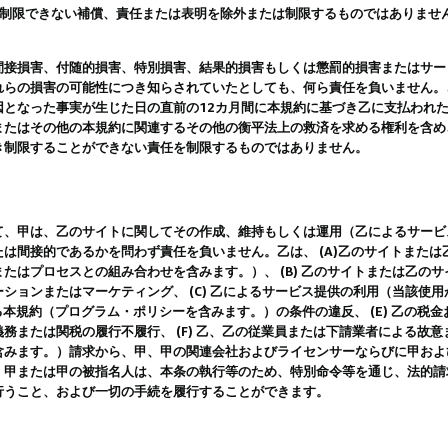
は制限できない補償、責任または表明を除外または制限するものではありませ
間接損害、付随的損害、特別損害、結果的損害もしくは懲罰的損害またはサー
れらの損害の可能性につき知らされていたとしても、何ら責任を負いません。
因となった事実が生じた日の直前の12カ月間に本規約に基づき乙に支払われ
またはその他の本規約に関連するその他の衡平法上の救済を求める権利を含め
き制限することができない責任を制限するものではありません。
て、甲は、乙のサイトに関してその作成、維持もしくは運用（乙によるサービ
は間接的であるかを問わず責任を負いません。乙は、 (A)乙のサイトまた
たはプロセスとの組み合わせを含みます。）、 (B) 乙のサイトまたは乙の
ションまたはマーケティング、 (C) 乙によるサービス提供の利用（当該使
よる本規約（プログラム・ポリシーを含みます。）の条件の違反、 (E) 乙の
務または関税の履行不履行、 (F) 乙、乙の従業員または下請業者による故
含みます。）請求から、甲、甲の関連会社およびライセンサーならびに甲およ
。甲または甲の被指名人は、本条の執行等のため、特別命令等を通じ、法的請
行うこと、および一切の手続を履行することができます。