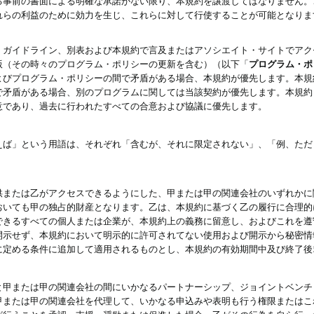
る事前の書面による明確な承諾がない限り、本規約を譲渡してはなりません。
れらの利益のために効力を生じ、これらに対して行使することが可能となりま
、ガイドライン、別表および本規約で言及またはアソシエイト・サイトでアク
版（その時々のプログラム・ポリシーの更新を含む）（以下「
プログラム・ポ
よびプログラム・ポリシーの間で矛盾がある場合、本規約が優先します。本規
で矛盾がある場合、別のプログラムに関しては当該契約が優先します。本規約
意であり、過去に行われたすべての合意および協議に優先します。
えば」という用語は、それぞれ「含むが、それに限定されない」、「例、ただ
供または乙がアクセスできるようにした、甲または甲の関連会社のいずれかに
おいても甲の独占的財産となります。乙は、本規約に基づく乙の履行に合理的
できるすべての個人または企業が、本規約上の義務に留意し、およびこれを遵
開示せず、本規約において明示的に許可されてない使用および開示から秘密情
に定める条件に追加して適用されるものとし、本規約の有効期間中及び終了後
と甲または甲の関連会社の間にいかなるパートナーシップ、ジョイントベンチ
甲または甲の関連会社を代理して、いかなる申込みや表明も行う権限またはこ