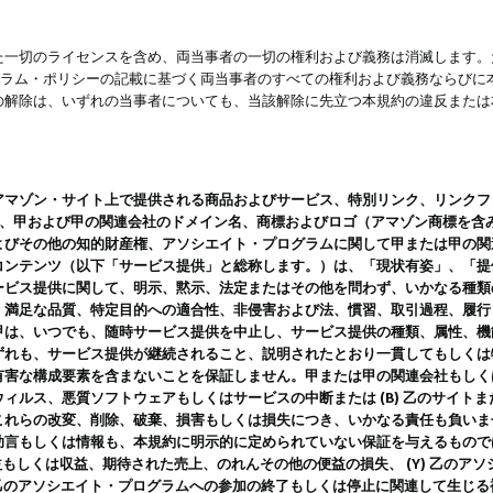
一切のライセンスを含め、両当事者の一切の権利および義務は消滅します。た
ログラム・ポリシーの記載に基づく両当事者のすべての権利および義務ならび
の解除は、いずれの当事者についても、当該解除に先立つ本規約の違反または
ン・サイト上で提供される商品およびサービス、特別リンク、リンクフォーマット、
ツ、甲および甲の関連会社のドメイン名、商標およびロゴ（アマゾン商標を含
よびその他の知的財産権、アソシエイト・プログラムに関して甲または甲の関
コンテンツ（以下「サービス提供」と総称します。）は、「現状有姿」、「提
ービス提供に関して、明示、黙示、法定またはその他を問わず、いかなる種類
、満足な品質、特定目的への適合性、非侵害および法、慣習、取引過程、履行
甲は、いつでも、随時サービス提供を中止し、サービス提供の種類、属性、機
ずれも、サービス提供が継続されること、説明されたとおり一貫してもしくは
害な構成要素を含まないことを保証しません。甲または甲の関連会社もしくはラ
ィルス、悪質ソフトウェアもしくはサービスの中断または (B) 乙のサイト
これらの改変、削除、破棄、損害もしくは損失につき、いかなる責任も負いま
助言もしくは情報も、本規約に明示的に定められていない保証を与えるもので
利益もしくは収益、期待された売上、のれんその他の便益の損失、 (Y) 乙の
) 乙のアソシエイト・プログラムへの参加の終了もしくは停止に関連して生じ