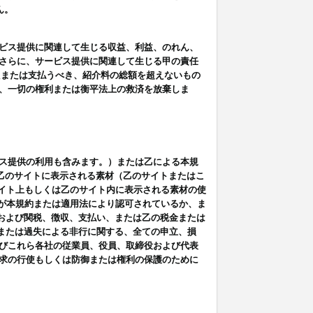
ん。
ビス提供に関連して生じる収益、利益、のれん、
さらに、サービス提供に関連して生じる甲の責任
たまたは支払うべき、紹介料の総額を超えないもの
、一切の権利または衡平法上の救済を放棄しま
ス提供の利用も含みます。）または乙による本規
は乙のサイトに表示される素材（乙のサイトまたはこ
サイト上もしくは乙のサイト内に表示される素材の使
用が本規約または適用法により認可されているか、ま
税金および関税、徴収、支払い、または乙の税金または
意または過失による非行に関する、全ての申立、損
びこれら各社の従業員、役員、取締役および代表
求の行使もしくは防御または権利の保護のために