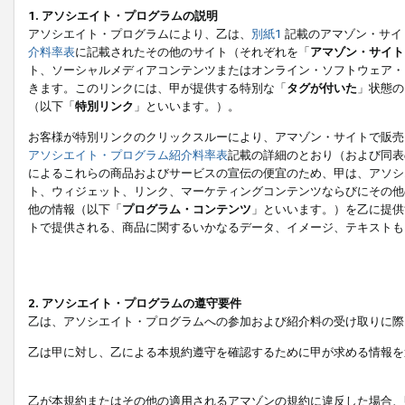
1. アソシエイト・プログラムの説明
アソシエイト・プログラムにより、乙は、
別紙1
記載のアマゾン・サイ
介料率表
に記載されたその他のサイト（それぞれを「
アマゾン・サイト
ト、ソーシャルメディアコンテンツまたはオンライン・ソフトウェア・
きます。このリンクには、甲が提供する特別な「
タグが付いた
」状態の
（以下「
特別リンク
」といいます。）。
お客様が特別リンクのクリックスルーにより、アマゾン・サイトで販売
アソシエイト・プログラム紹介料率表
記載の詳細のとおり（および同表
によるこれらの商品およびサービスの宣伝の便宜のため、甲は、アソシ
ト、ウィジェット、リンク、マーケティングコンテンツならびにその他
他の情報（以下「
プログラム・コンテンツ
」といいます。）を乙に提供
トで提供される、商品に関するいかなるデータ、イメージ、テキストも
2. アソシエイト・プログラムの遵守要件
乙は、アソシエイト・プログラムへの参加および紹介料の受け取りに際
乙は甲に対し、乙による本規約遵守を確認するために甲が求める情報を
乙が本規約またはその他の適用されるアマゾンの規約に違反した場合、