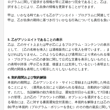
ログラムに関して提供する情報が常に正確かつ完全であること。乙は、
択することにより、乙自身の情報を更新することができます。
甲は、いかなる時であっても乙がアソシエイト・プログラムに関連して
甲は、乙が自身の期待に基づき行ういかなる行為についても責任を負い
5. 乙がアソシエイトであることの表示
乙は、乙のサイト上または甲が乙によるプログラム・コンテンツの表示ま
として、［乙の名称を挿入］は適格販売により収入を得ています。」ま
なければなりません。このような公表および適用法により求められる場
ト・プログラムへの乙の参加に関して公式な文書を表示しないものとし
の表明や誇張（甲が乙を支援、後援または支持しているという表明また
の間の関係を表明したり暗示したりしないものとします。
6. 契約期間および契約解除
本規約の期間は、乙がアソシエイト・サイトに登録または利用した時点
ることにより、（適用ある法により認められる場合は、自動的かつ訴訟
す。ただし、当該解除の効力発生日は、通知交付日から起算して7日後
トの管理」上の乙の「アカウントの閉鎖」オプションを選択することに
る場合には、乙に対する書面通知交付直後に、本規約を解除または乙のア
(b) 甲が本規約（プログラム・ポリシーを含む）のその他の違反に関し