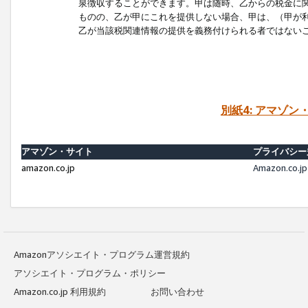
泉徴収することができます。甲は随時、乙からの税金に
ものの、乙が甲にこれを提供しない場合、甲は、（甲が
乙が当該税関連情報の提供を義務付けられる者ではない
別紙4: アマゾ
アマゾン・サイト
プライバシー
amazon.co.jp
Amazon.c
Amazonアソシエイト・プログラム運営規約
アソシエイト・プログラム・ポリシー
Amazon.co.jp 利用規約
お問い合わせ