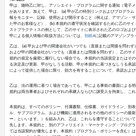
甲は、随時乙に対し、アソシエイト・プログラムに関する通知（電子メ
があります。加えて、甲は、 (a) 甲が乙の特別リンクおよびプログ
報をモニター、記録、使用および開示すること（例えば、アマゾン・サ
た甲のお客様など）、 (b) 本規約の遵守状況を確認するために乙のサイ
ストプラクティスの例として、乙のサイトに表示された乙のロゴおよび
甲による個人情報の取扱方法については、
別紙4
に記載のアマゾンプラ
乙は、 (a) 甲および甲の関連会社がいつでも（直接または間接を問わず
および甲の関連会社がいつでも（直接または間接を問わず）、乙のサイ
規約の規定を厳密に履行しない場合でも、本規約の当該規定またはその他
る決定及び更新、甲がなしうる活動、甲が本規約に基づきなしうる承認
によって提供した場合に限り、効力を有することについて、承諾および
乙は、法の運用に基づく場合であっても、甲による事前の書面による明
規約は両当事者およびそれぞれの承継人ならびに譲受人を拘束し、これ
本規約は、すべてのポリシー、付属書類、仕様書、ガイドライン、別表
ル、サブプログラム、および機能に適用されるその他のポリシーの最新
ー
」といいます。）を組み入れ、乙は、これらを遵守することについて
先します。本規約と、別のアフィリエイト・マーケティング・プログラ
ては当該契約が優先します。本規約（プログラム・ポリシーを含む）は