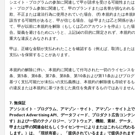
シエイト・プログラムの参加に関連して甲が請求を受ける可能性または責
ト・プログラム参加に関連して、甲のブランドまたは名誉が損なわれる可
欺、不正または違法行為に使用されていた場合、 (f) 本規約または
該当する可能性があると、甲が信じる場合、 (g) 甲または乙と関係
て、甲が以前に本規約を解除（もしくは乙のアカウントを停止）した場合
合。疑義を避けるためにいうと、上記(a)の目的に限定されず、本規約
重大な違反とみなされます。
甲は、正確な金額が支払われたことを確認する（例えば、取消しまたは
支払いを保留することがあります。
本規約の解除に伴い、本規約に関連して付与された一切のライセンスを
条、第5条、第6条、第7条、第8条、第10条および第11条およびプ
基づく支払可能だが未払いの支払義務は、本規約の解除後も存続するも
の違反または本規約に基づき生じた責任を免責するものではありません
7. 無保証
アソシエイト・プログラム、アマゾン・サイト、アマゾン・サイト上で
Product Advertising API、データフィード、プロダクト
す）および一切のテクノロジー、ソフトウェア、機能、素材、データ、
甲または甲の関連会社もしくライセンサーによりまたはこれらに代わる
します。）は、「現状有姿」、「提供されているまま」で提供されます