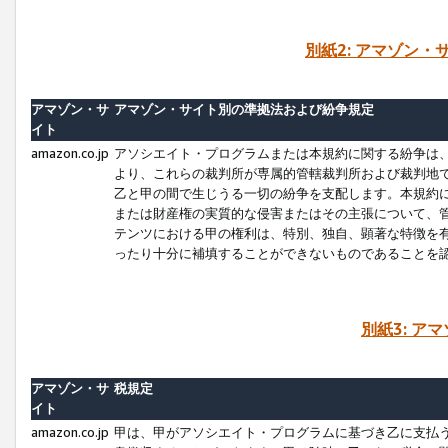
別紙2: アマゾン
アマゾン・サ
アマゾン・サイト別の準拠法および紛争規定
イト
amazon.co.jp
アソシエイト・プログラムまたは本規約に関する紛争は
より、これらの裁判所が専属的管轄裁判所および裁判地
乙と甲の間で生じうる一切の紛争を支配します。本規約
または財産権の実質的な侵害またはその主張について、
テンツにおける甲の権利は、特別、独自、顕著な特徴を
ったり十分に補填することができないものであることを
別紙3: ア
アマゾン・サ
税規定
イト
amazon.co.jp
甲は、甲がアソシエイト・プログラムに基づき乙に支払