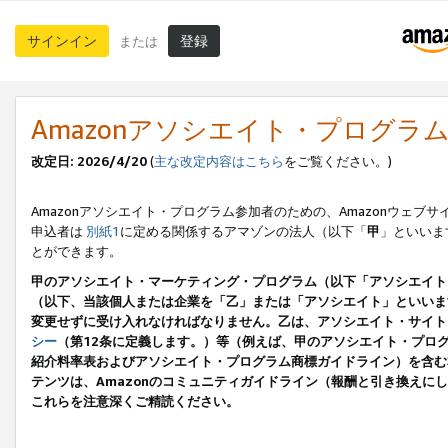
サインイン
登録
または
Amazonアソシエイト・プログラ
改定日: 2026/4/20
(
主な改定内容はこちら
をご覧ください。)
Amazonアソシエイト・プログラム参加者のための、Amazonウェブサ
申込者は
別紙1
に定める関係するアマゾンの法人（以下「
甲
」といいま
とができます。
甲のアソシエイト・マーケティング・プログラム（以下「アソシエイト
（以下、当該個人または企業を「乙」または「アソシエイト」といいま
変更せずに受け入れなければなりません。乙は、アソシエイト・サイト
シー
（第12条に定義します。）等（例えば、甲のアソシエイト・プロ
紹介料率表およびアソシエイト・プログラム商標ガイドライン）を含む本規
テンツは、Amazonのコミュニティガイドライン（報酬と引き換え
これらを注意深くご精読ください。