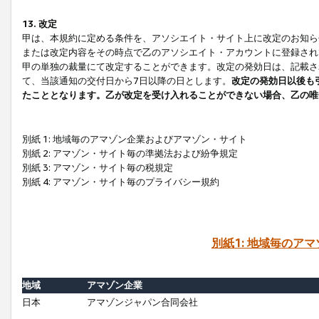
13. 改定
甲は、本規約に定める条件を、アソシエイト・サイト上に改定のお知ら
または改定内容をその時点で乙のアソシエイト・アカウントに登録され
甲の単独の裁量にて改定することができます。改定の発効日は、記載さ
て、当該通知の交付日から7日以降の日とします。
改定の発効日以後も
たこととなります。乙が改定を受け入れることができない場合、乙の唯
別紙 1: 地域毎のアマゾン企業およびアマゾン・サイト
別紙 2: アマゾン・サイト毎の準拠法および紛争規定
別紙 3: アマゾン・サイト毎の税規定
別紙 4: アマゾン・サイト毎のプライバシー規約
別紙1: 地域毎のア
地域
アマゾン企業
日本
アマゾンジャパン合同会社