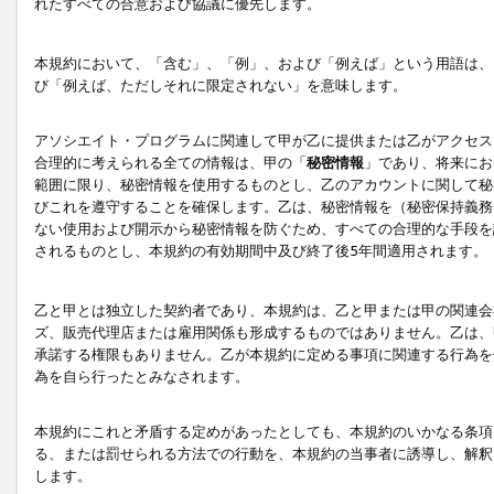
れたすべての合意および協議に優先します。
本規約において、「含む」、「例」、および「例えば」という用語は、
び「例えば、ただしそれに限定されない」を意味します。
アソシエイト・プログラムに関連して甲が乙に提供または乙がアクセス
合理的に考えられる全ての情報は、甲の「
秘密情報
」であり、将来にお
範囲に限り、秘密情報を使用するものとし、乙のアカウントに関して秘
びこれを遵守することを確保します。乙は、秘密情報を（秘密保持義務
ない使用および開示から秘密情報を防ぐため、すべての合理的な手段を
されるものとし、本規約の有効期間中及び終了後5年間適用されます。
乙と甲とは独立した契約者であり、本規約は、乙と甲または甲の関連会
ズ、販売代理店または雇用関係も形成するものではありません。乙は、
承諾する権限もありません。乙が本規約に定める事項に関連する行為を
為を自ら行ったとみなされます。
本規約にこれと矛盾する定めがあったとしても、本規約のいかなる条項
る、または罰せられる方法での行動を、本規約の当事者に誘導し、解釈
します。