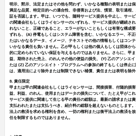
明示、黙示、法定またはその他を問わず、いかなる種類の表明または保
満足な品質、特定目的への適合性、非侵害および法、慣習、取引過程、
証を否認します。甲は、いつでも、随時サービス提供を中止し、サービ
の関連会社もしくはライセンサーのいずれも、サービス提供が継続され
れないこと、正確であること、エラーがないこともしくは有害な構成要
ずれも、 (A) 停電もしくはシステム障害を含む、いかなるエラー、不
たはいかなるデータ、イメージ、テキストその他の情報もしくはコンテ
いかなる責任も負いません。乙が甲もしくは他の個人もしくは団体から
的に定められていない保証を与えるものではありません。さらに、甲また
益、期待された売上、のれんその他の便益の損失、 (Y) 乙のアソシ
たは (Z) 乙のアソシエイト・プログラムへの参加の終了もしくは停
は、適用法により除外または制限できない補償、責任または表明を除外
8. 責任限定
甲または甲の関連会社もしくはライセンサーは、間接損害、付随的損害
益、利益、のれん、使用またはデータの損失について、たとえ甲がこれ
サービス提供に関連して生じる甲の責任の総額は、最新の請求または責
支払われたまたは支払うべき、紹介料の総額を超えないものとします。
法上の救済を求める権利を含め、一切の権利または衡平法上の救済を放
任を制限するものではありません。