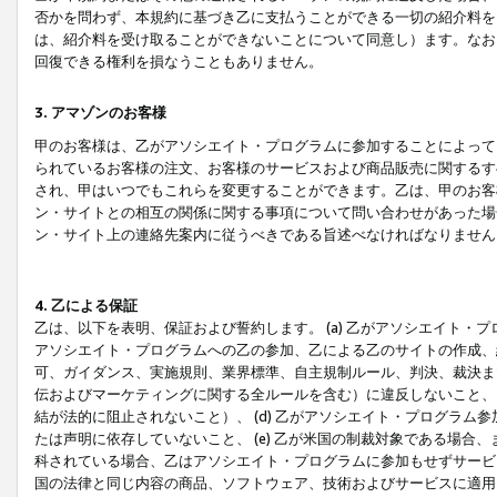
否かを問わず、本規約に基づき乙に支払うことができる一切の紹介料を
は、紹介料を受け取ることができないことについて同意し）ます。なお
回復できる権利を損なうこともありません。
3. アマゾンのお客様
甲のお客様は、乙がアソシエイト・プログラムに参加することによって
られているお客様の注文、お客様のサービスおよび商品販売に関するす
され、甲はいつでもこれらを変更することができます。乙は、甲のお客
ン・サイトとの相互の関係に関する事項について問い合わせがあった場
ン・サイト上の連絡先案内に従うべきである旨述べなければなりません
4. 乙による保証
乙は、以下を表明、保証および誓約します。 (a) 乙がアソシエイト・
アソシエイト・プログラムへの乙の参加、乙による乙のサイトの作成、
可、ガイダンス、実施規則、業界標準、自主規制ルール、判決、裁決ま
伝およびマーケティングに関する全ルールを含む）に違反しないこと、 
結が法的に阻止されないこと）、 (d) 乙がアソシエイト・プログラ
たは声明に依存していないこと、 (e) 乙が米国の制裁対象である場
科されている場合、乙はアソシエイト・プログラムに参加もせずサービス
国の法律と同じ内容の商品、ソフトウェア、技術およびサービスに適用さ