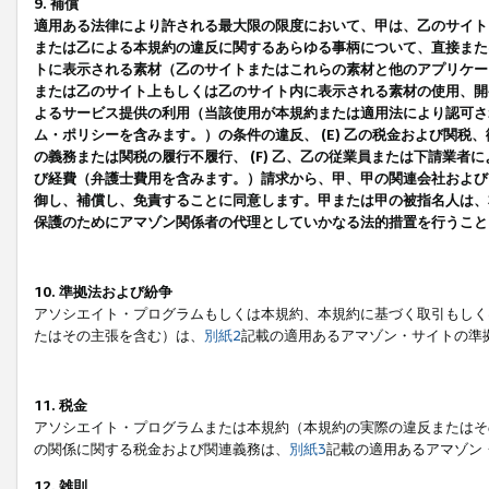
9. 補償
適用ある法律により許される最大限の限度において、甲は、乙のサイト
または乙による本規約の違反に関するあらゆる事柄について、直接または
トに表示される素材（乙のサイトまたはこれらの素材と他のアプリケーシ
または乙のサイト上もしくは乙のサイト内に表示される素材の使用、開発
よるサービス提供の利用（当該使用が本規約または適用法により認可され
ム・ポリシーを含みます。）の条件の違反、 (E) 乙の税金および関
の義務または関税の履行不履行、 (F) 乙、乙の従業員または下請業
び経費（弁護士費用を含みます。）請求から、甲、甲の関連会社および
御し、補償し、免責することに同意します。甲または甲の被指名人は、
保護のためにアマゾン関係者の代理としていかなる法的措置を行うこと
10. 準拠法および紛争
アソシエイト・プログラムもしくは本規約、本規約に基づく取引もしく
たはその主張を含む）は、
別紙2
記載の適用あるアマゾン・サイトの準
11. 税金
アソシエイト・プログラムまたは本規約（本規約の実際の違反またはそ
の関係に関する税金および関連義務は、
別紙3
記載の適用あるアマゾン
12. 雑則