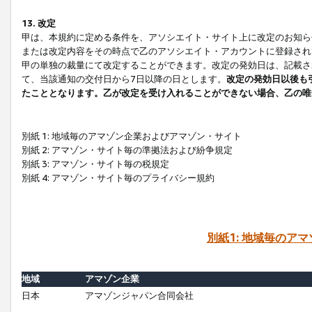
13. 改定
甲は、本規約に定める条件を、アソシエイト・サイト上に改定のお知ら
または改定内容をその時点で乙のアソシエイト・アカウントに登録され
甲の単独の裁量にて改定することができます。改定の発効日は、記載さ
て、当該通知の交付日から7日以降の日とします。
改定の発効日以後も
たこととなります。乙が改定を受け入れることができない場合、乙の唯
別紙 1: 地域毎のアマゾン企業およびアマゾン・サイト
別紙 2: アマゾン・サイト毎の準拠法および紛争規定
別紙 3: アマゾン・サイト毎の税規定
別紙 4: アマゾン・サイト毎のプライバシー規約
別紙1: 地域毎のア
地域
アマゾン企業
日本
アマゾンジャパン合同会社