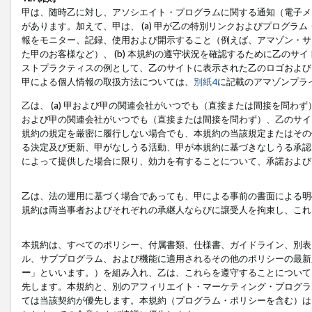
甲は、随時乙に対し、アソシエイト・プログラムに関する通知（電子メ
があります。加えて、甲は、 (a) 甲が乙の特別リンクおよびプログ
報をモニター、記録、使用および開示すること（例えば、アマゾン・サ
た甲のお客様など）、 (b) 本規約の遵守状況を確認するために乙のサイ
ストプラクティスの例として、乙のサイトに表示された乙のロゴおよび
甲による個人情報の取扱方法については、
別紙4
に記載のアマゾンプラ
乙は、 (a) 甲および甲の関連会社がいつでも（直接または間接を問わず
および甲の関連会社がいつでも（直接または間接を問わず）、乙のサイ
規約の規定を厳密に履行しない場合でも、本規約の当該規定またはその他
る決定及び更新、甲がなしうる活動、甲が本規約に基づきなしうる承認
によって提供した場合に限り、効力を有することについて、承諾および
乙は、法の運用に基づく場合であっても、甲による事前の書面による明
規約は両当事者およびそれぞれの承継人ならびに譲受人を拘束し、これ
本規約は、すべてのポリシー、付属書類、仕様書、ガイドライン、別表
ル、サブプログラム、および機能に適用されるその他のポリシーの最新
ー
」といいます。）を組み入れ、乙は、これらを遵守することについて
先します。本規約と、別のアフィリエイト・マーケティング・プログラ
ては当該契約が優先します。本規約（プログラム・ポリシーを含む）は