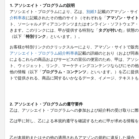
1. アソシエイト・プログラムの説明
アソシエイト・プログラムにより、乙は、
別紙1
記載のアマゾン・サイ
介料率表
に記載されたその他のサイト（それぞれを「
アマゾン・サイト
ト、ソーシャルメディアコンテンツまたはオンライン・ソフトウェア・
きます。このリンクには、甲が提供する特別な「
タグが付いた
」状態の
（以下「
特別リンク
」といいます。）。
お客様が特別リンクのクリックスルーにより、アマゾン・サイトで販売
アソシエイト・プログラム紹介料率表
記載の詳細のとおり（および同表
によるこれらの商品およびサービスの宣伝の便宜のため、甲は、アソシ
ト、ウィジェット、リンク、マーケティングコンテンツならびにその他
他の情報（以下「
プログラム・コンテンツ
」といいます。）を乙に提供
トで提供される、商品に関するいかなるデータ、イメージ、テキストも
2. アソシエイト・プログラムの遵守要件
乙は、アソシエイト・プログラムへの参加および紹介料の受け取りに際
乙は甲に対し、乙による本規約遵守を確認するために甲が求める情報を
乙が本規約またはその他の適用されるアマゾンの規約に違反した場合、