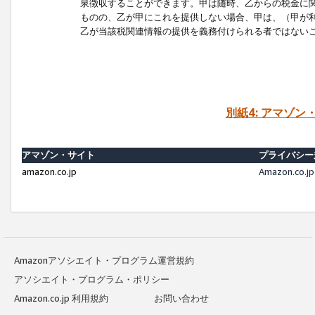
泉徴収することができます。甲は随時、乙からの税金に
ものの、乙が甲にこれを提供しない場合、甲は、（甲が
乙が当該税関連情報の提供を義務付けられる者ではない
別紙4: アマゾ
アマゾン・サイト
プライバシー
amazon.co.jp
Amazon.c
Amazonアソシエイト・プログラム運営規約
アソシエイト・プログラム・ポリシー
Amazon.co.jp 利用規約
お問い合わせ