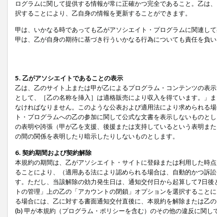
ログラムに関して提供する情報が常に正確かつ完全であること。乙は、
択することにより、乙自身の情報を更新することができます。
甲は、いかなる時であっても乙がアソシエイト・プログラムに関連して
甲は、乙が自身の期待に基づき行ういかなる行為についても責任を負い
5. 乙がアソシエイトであることの表示
乙は、乙のサイト上または甲が乙によるプログラム・コンテンツの表示ま
として、［乙の名称を挿入］は適格販売により収入を得ています。」ま
なければなりません。このような公表および適用法により求められる場
ト・プログラムへの乙の参加に関して公式な文書を表示しないものとし
の表明や誇張（甲が乙を支援、後援または支持しているという表明また
の間の関係を表明したり暗示したりしないものとします。
6. 契約期間および契約解除
本規約の期間は、乙がアソシエイト・サイトに登録または利用した時点
ることにより、（適用ある法により認められる場合は、自動的かつ訴訟
す。ただし、当該解除の効力発生日は、通知交付日から起算して7日後
トの管理」上の乙の「アカウントの閉鎖」オプションを選択することに
る場合には、乙に対する書面通知交付直後に、本規約を解除または乙のア
(b) 甲が本規約（プログラム・ポリシーを含む）のその他の違反に関し