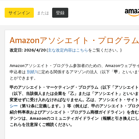
サインイン
登録
または
Amazonアソシエイト・プログラ
改定日: 2026/4/20
(
主な改定内容はこちら
をご覧ください。)
Amazonアソシエイト・プログラム参加者のための、Amazonウェブサ
申込者は
別紙1
に定める関係するアマゾンの法人（以下「
甲
」といいま
とができます。
甲のアソシエイト・マーケティング・プログラム（以下「アソシエイト
（以下、当該個人または企業を「乙」または「アソシエイト」といいま
変更せずに受け入れなければなりません。乙は、アソシエイト・サイト
シー
（第12条に定義します。）等（例えば、甲のアソシエイト・プロ
紹介料率表およびアソシエイト・プログラム商標ガイドライン）を含む本規
テンツは、Amazonのコミュニティガイドライン（報酬と引き換え
これらを注意深くご精読ください。