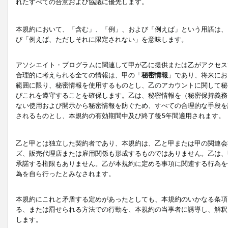
れたすべての合意および協議に優先します。
本規約において、「含む」、「例」、および「例えば」という用語は、
び「例えば、ただしそれに限定されない」を意味します。
アソシエイト・プログラムに関連して甲が乙に提供または乙がアクセス
合理的に考えられる全ての情報は、甲の「
秘密情報
」であり、将来にお
範囲に限り、秘密情報を使用するものとし、乙のアカウントに関して秘
びこれを遵守することを確保します。乙は、秘密情報を（秘密保持義務
ない使用および開示から秘密情報を防ぐため、すべての合理的な手段を
されるものとし、本規約の有効期間中及び終了後5年間適用されます。
乙と甲とは独立した契約者であり、本規約は、乙と甲または甲の関連会
ズ、販売代理店または雇用関係も形成するものではありません。乙は、
承諾する権限もありません。乙が本規約に定める事項に関連する行為を
為を自ら行ったとみなされます。
本規約にこれと矛盾する定めがあったとしても、本規約のいかなる条項
る、または罰せられる方法での行動を、本規約の当事者に誘導し、解釈
します。