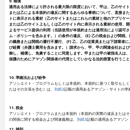
9. 補償
適用ある法律により許される最大限の限度において、甲は、乙のサイト
または乙による本規約の違反に関するあらゆる事柄について、直接または
トに表示される素材（乙のサイトまたはこれらの素材と他のアプリケーシ
または乙のサイト上もしくは乙のサイト内に表示される素材の使用、開発
よるサービス提供の利用（当該使用が本規約または適用法により認可され
ム・ポリシーを含みます。）の条件の違反、 (E) 乙の税金および関
の義務または関税の履行不履行、 (F) 乙、乙の従業員または下請業
び経費（弁護士費用を含みます。）請求から、甲、甲の関連会社および
御し、補償し、免責することに同意します。甲または甲の被指名人は、
保護のためにアマゾン関係者の代理としていかなる法的措置を行うこと
10. 準拠法および紛争
アソシエイト・プログラムもしくは本規約、本規約に基づく取引もしく
たはその主張を含む）は、
別紙2
記載の適用あるアマゾン・サイトの準
11. 税金
アソシエイト・プログラムまたは本規約（本規約の実際の違反またはそ
の関係に関する税金および関連義務は、
別紙3
記載の適用あるアマゾン
12. 雑則