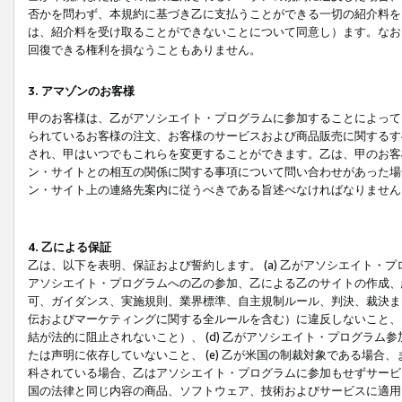
否かを問わず、本規約に基づき乙に支払うことができる一切の紹介料を
は、紹介料を受け取ることができないことについて同意し）ます。なお
回復できる権利を損なうこともありません。
3. アマゾンのお客様
甲のお客様は、乙がアソシエイト・プログラムに参加することによって
られているお客様の注文、お客様のサービスおよび商品販売に関するす
され、甲はいつでもこれらを変更することができます。乙は、甲のお客
ン・サイトとの相互の関係に関する事項について問い合わせがあった場
ン・サイト上の連絡先案内に従うべきである旨述べなければなりません
4. 乙による保証
乙は、以下を表明、保証および誓約します。 (a) 乙がアソシエイト・
アソシエイト・プログラムへの乙の参加、乙による乙のサイトの作成、
可、ガイダンス、実施規則、業界標準、自主規制ルール、判決、裁決ま
伝およびマーケティングに関する全ルールを含む）に違反しないこと、 
結が法的に阻止されないこと）、 (d) 乙がアソシエイト・プログラ
たは声明に依存していないこと、 (e) 乙が米国の制裁対象である場
科されている場合、乙はアソシエイト・プログラムに参加もせずサービス
国の法律と同じ内容の商品、ソフトウェア、技術およびサービスに適用さ