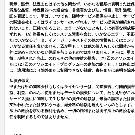
明示、黙示、法定またはその他を問わず、いかなる種類の表明または保
満足な品質、特定目的への適合性、非侵害および法、慣習、取引過程、
証を否認します。甲は、いつでも、随時サービス提供を中止し、サービ
の関連会社もしくはライセンサーのいずれも、サービス提供が継続され
れないこと、正確であること、エラーがないこともしくは有害な構成要
ずれも、 (A) 停電もしくはシステム障害を含む、いかなるエラー、不
たはいかなるデータ、イメージ、テキストその他の情報もしくはコンテ
いかなる責任も負いません。乙が甲もしくは他の個人もしくは団体から
的に定められていない保証を与えるものではありません。さらに、甲また
益、期待された売上、のれんその他の便益の損失、 (Y) 乙のアソシ
たは (Z) 乙のアソシエイト・プログラムへの参加の終了もしくは停
は、適用法により除外または制限できない補償、責任または表明を除外
8. 責任限定
甲または甲の関連会社もしくはライセンサーは、間接損害、付随的損害
益、利益、のれん、使用またはデータの損失について、たとえ甲がこれ
サービス提供に関連して生じる甲の責任の総額は、最新の請求または責
支払われたまたは支払うべき、紹介料の総額を超えないものとします。
法上の救済を求める権利を含め、一切の権利または衡平法上の救済を放
任を制限するものではありません。