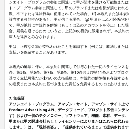
シエイト・プログラムの参加に関連して甲が請求を受ける可能性または責
ト・プログラム参加に関連して、甲のブランドまたは名誉が損なわれる可
欺、不正または違法行為に使用されていた場合、 (f) 本規約または
該当する可能性があると、甲が信じる場合、 (g) 甲または乙と関係
て、甲が以前に本規約を解除（もしくは乙のアカウントを停止）した場合
合。疑義を避けるためにいうと、上記(a)の目的に限定されず、本規約
重大な違反とみなされます。
甲は、正確な金額が支払われたことを確認する（例えば、取消しまたは
支払いを保留することがあります。
本規約の解除に伴い、本規約に関連して付与された一切のライセンスを
条、第5条、第6条、第7条、第8条、第10条および第11条およびプ
基づく支払可能だが未払いの支払義務は、本規約の解除後も存続するも
の違反または本規約に基づき生じた責任を免責するものではありません
7. 無保証
アソシエイト・プログラム、アマゾン・サイト、アマゾン・サイト上で
Product Advertising API、データフィード、プロダクト
す）および一切のテクノロジー、ソフトウェア、機能、素材、データ、
甲または甲の関連会社もしくライセンサーによりまたはこれらに代わる
します。）は、「現状有姿」、「提供されているまま」で提供されます