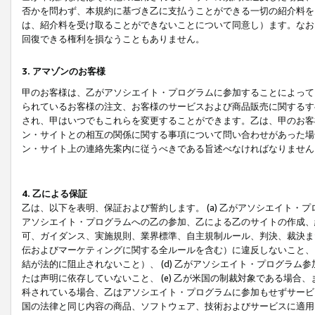
否かを問わず、本規約に基づき乙に支払うことができる一切の紹介料を
は、紹介料を受け取ることができないことについて同意し）ます。なお
回復できる権利を損なうこともありません。
3. アマゾンのお客様
甲のお客様は、乙がアソシエイト・プログラムに参加することによって
られているお客様の注文、お客様のサービスおよび商品販売に関するす
され、甲はいつでもこれらを変更することができます。乙は、甲のお客
ン・サイトとの相互の関係に関する事項について問い合わせがあった場
ン・サイト上の連絡先案内に従うべきである旨述べなければなりません
4. 乙による保証
乙は、以下を表明、保証および誓約します。 (a) 乙がアソシエイト・
アソシエイト・プログラムへの乙の参加、乙による乙のサイトの作成、
可、ガイダンス、実施規則、業界標準、自主規制ルール、判決、裁決ま
伝およびマーケティングに関する全ルールを含む）に違反しないこと、 
結が法的に阻止されないこと）、 (d) 乙がアソシエイト・プログラ
たは声明に依存していないこと、 (e) 乙が米国の制裁対象である場
科されている場合、乙はアソシエイト・プログラムに参加もせずサービス
国の法律と同じ内容の商品、ソフトウェア、技術およびサービスに適用さ