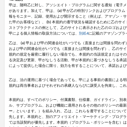
甲は、随時乙に対し、アソシエイト・プログラムに関する通知（電子メ
があります。加えて、甲は、 (a) 甲が乙の特別リンクおよびプログ
報をモニター、記録、使用および開示すること（例えば、アマゾン・サ
た甲のお客様など）、 (b) 本規約の遵守状況を確認するために乙のサイ
ストプラクティスの例として、乙のサイトに表示された乙のロゴおよび
甲による個人情報の取扱方法については、
別紙4
に記載のアマゾンプラ
乙は、 (a) 甲および甲の関連会社がいつでも（直接または間接を問わず
および甲の関連会社がいつでも（直接または間接を問わず）、乙のサイ
規約の規定を厳密に履行しない場合でも、本規約の当該規定またはその他
る決定及び更新、甲がなしうる活動、甲が本規約に基づきなしうる承認
によって提供した場合に限り、効力を有することについて、承諾および
乙は、法の運用に基づく場合であっても、甲による事前の書面による明
規約は両当事者およびそれぞれの承継人ならびに譲受人を拘束し、これ
本規約は、すべてのポリシー、付属書類、仕様書、ガイドライン、別表
ル、サブプログラム、および機能に適用されるその他のポリシーの最新
ー
」といいます。）を組み入れ、乙は、これらを遵守することについて
先します。本規約と、別のアフィリエイト・マーケティング・プログラ
ては当該契約が優先します。本規約（プログラム・ポリシーを含む）は