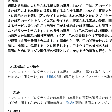
9. 補償
適用ある法律により許される最大限の限度において、甲は、乙のサイト
または乙による本規約の違反に関するあらゆる事柄について、直接または
トに表示される素材（乙のサイトまたはこれらの素材と他のアプリケーシ
または乙のサイト上もしくは乙のサイト内に表示される素材の使用、開発
よるサービス提供の利用（当該使用が本規約または適用法により認可され
ム・ポリシーを含みます。）の条件の違反、 (E) 乙の税金および関
の義務または関税の履行不履行、 (F) 乙、乙の従業員または下請業
び経費（弁護士費用を含みます。）請求から、甲、甲の関連会社および
御し、補償し、免責することに同意します。甲または甲の被指名人は、
保護のためにアマゾン関係者の代理としていかなる法的措置を行うこと
10. 準拠法および紛争
アソシエイト・プログラムもしくは本規約、本規約に基づく取引もしく
たはその主張を含む）は、
別紙2
記載の適用あるアマゾン・サイトの準
11. 税金
アソシエイト・プログラムまたは本規約（本規約の実際の違反またはそ
の関係に関する税金および関連義務は、
別紙3
記載の適用あるアマゾン
12. 雑則