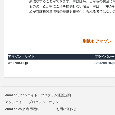
泉徴収することができます。甲は随時、乙からの税金に
ものの、乙が甲にこれを提供しない場合、甲は、（甲が
乙が当該税関連情報の提供を義務付けられる者ではない
別紙4: アマゾ
アマゾン・サイト
プライバシー
amazon.co.jp
Amazon.c
Amazonアソシエイト・プログラム運営規約
アソシエイト・プログラム・ポリシー
Amazon.co.jp 利用規約
お問い合わせ