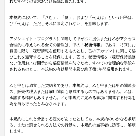
れたすべての合意および協議に優先します。
本規約において、「含む」、「例」、および「例えば」という用語は、
び「例えば、ただしそれに限定されない」を意味します。
アソシエイト・プログラムに関連して甲が乙に提供または乙がアクセス
合理的に考えられる全ての情報は、甲の「
秘密情報
」であり、将来にお
範囲に限り、秘密情報を使用するものとし、乙のアカウントに関して秘
びこれを遵守することを確保します。乙は、秘密情報を（秘密保持義務
ない使用および開示から秘密情報を防ぐため、すべての合理的な手段を
されるものとし、本規約の有効期間中及び終了後5年間適用されます。
乙と甲とは独立した契約者であり、本規約は、乙と甲または甲の関連会
ズ、販売代理店または雇用関係も形成するものではありません。乙は、
承諾する権限もありません。乙が本規約に定める事項に関連する行為を
為を自ら行ったとみなされます。
本規約にこれと矛盾する定めがあったとしても、本規約のいかなる条項
る、または罰せられる方法での行動を、本規約の当事者に誘導し、解釈
します。