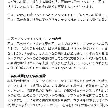
ログラムに関して提供する情報が常に正確かつ完全であること。乙は、
択することにより、乙自身の情報を更新することができます。
甲は、いかなる時であっても乙がアソシエイト・プログラムに関連して
甲は、乙が自身の期待に基づき行ういかなる行為についても責任を負い
5. 乙がアソシエイトであることの表示
乙は、乙のサイト上または甲が乙によるプログラム・コンテンツの表示ま
として、［乙の名称を挿入］は適格販売により収入を得ています。」ま
なければなりません。このような公表および適用法により求められる場
ト・プログラムへの乙の参加に関して公式な文書を表示しないものとし
の表明や誇張（甲が乙を支援、後援または支持しているという表明また
の間の関係を表明したり暗示したりしないものとします。
6. 契約期間および契約解除
本規約の期間は、乙がアソシエイト・サイトに登録または利用した時点
ることにより、（適用ある法により認められる場合は、自動的かつ訴訟
す。ただし、当該解除の効力発生日は、通知交付日から起算して7日後
トの管理」上の乙の「アカウントの閉鎖」オプションを選択することに
る場合には、乙に対する書面通知交付直後に、本規約を解除または乙のア
(b) 甲が本規約（プログラム・ポリシーを含む）のその他の違反に関し