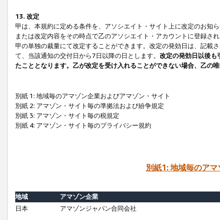
13. 改定
甲は、本規約に定める条件を、アソシエイト・サイト上に改定のお知ら
または改定内容をその時点で乙のアソシエイト・アカウントに登録され
甲の単独の裁量にて改定することができます。改定の発効日は、記載さ
て、当該通知の交付日から7日以降の日とします。
改定の発効日以後も
たこととなります。乙が改定を受け入れることができない場合、乙の唯
別紙 1: 地域毎のアマゾン企業およびアマゾン・サイト
別紙 2: アマゾン・サイト毎の準拠法および紛争規定
別紙 3: アマゾン・サイト毎の税規定
別紙 4: アマゾン・サイト毎のプライバシー規約
別紙1: 地域毎のア
地域
アマゾン企業
日本
アマゾンジャパン合同会社