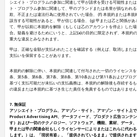
シエイト・プログラムの参加に関連して甲が請求を受ける可能性または責
ト・プログラム参加に関連して、甲のブランドまたは名誉が損なわれる可
欺、不正または違法行為に使用されていた場合、 (f) 本規約または
該当する可能性があると、甲が信じる場合、 (g) 甲または乙と関係
て、甲が以前に本規約を解除（もしくは乙のアカウントを停止）した場合
合。疑義を避けるためにいうと、上記(a)の目的に限定されず、本規約
重大な違反とみなされます。
甲は、正確な金額が支払われたことを確認する（例えば、取消しまたは
支払いを保留することがあります。
本規約の解除に伴い、本規約に関連して付与された一切のライセンスを
条、第5条、第6条、第7条、第8条、第10条および第11条およびプ
基づく支払可能だが未払いの支払義務は、本規約の解除後も存続するも
の違反または本規約に基づき生じた責任を免責するものではありません
7. 無保証
アソシエイト・プログラム、アマゾン・サイト、アマゾン・サイト上で
Product Advertising API、データフィード、プロダクト
す）および一切のテクノロジー、ソフトウェア、機能、素材、データ、
甲または甲の関連会社もしくライセンサーによりまたはこれらに代わる
します。）は、「現状有姿」、「提供されているまま」で提供されます