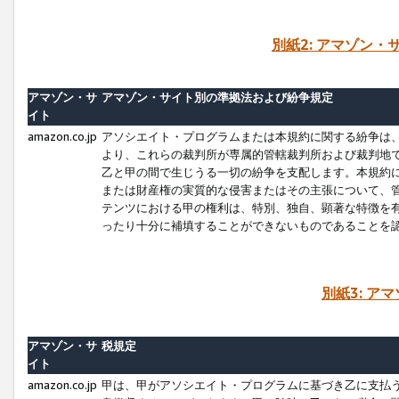
別紙2: アマゾン
アマゾン・サ
アマゾン・サイト別の準拠法および紛争規定
イト
amazon.co.jp
アソシエイト・プログラムまたは本規約に関する紛争は
より、これらの裁判所が専属的管轄裁判所および裁判地
乙と甲の間で生じうる一切の紛争を支配します。本規約
または財産権の実質的な侵害またはその主張について、
テンツにおける甲の権利は、特別、独自、顕著な特徴を
ったり十分に補填することができないものであることを
別紙3: ア
アマゾン・サ
税規定
イト
amazon.co.jp
甲は、甲がアソシエイト・プログラムに基づき乙に支払