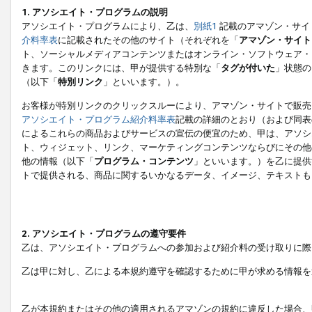
1. アソシエイト・プログラムの説明
アソシエイト・プログラムにより、乙は、
別紙1
記載のアマゾン・サイ
介料率表
に記載されたその他のサイト（それぞれを「
アマゾン・サイト
ト、ソーシャルメディアコンテンツまたはオンライン・ソフトウェア・
きます。このリンクには、甲が提供する特別な「
タグが付いた
」状態の
（以下「
特別リンク
」といいます。）。
お客様が特別リンクのクリックスルーにより、アマゾン・サイトで販売
アソシエイト・プログラム紹介料率表
記載の詳細のとおり（および同表
によるこれらの商品およびサービスの宣伝の便宜のため、甲は、アソシ
ト、ウィジェット、リンク、マーケティングコンテンツならびにその他
他の情報（以下「
プログラム・コンテンツ
」といいます。）を乙に提供
トで提供される、商品に関するいかなるデータ、イメージ、テキストも
2. アソシエイト・プログラムの遵守要件
乙は、アソシエイト・プログラムへの参加および紹介料の受け取りに際
乙は甲に対し、乙による本規約遵守を確認するために甲が求める情報を
乙が本規約またはその他の適用されるアマゾンの規約に違反した場合、