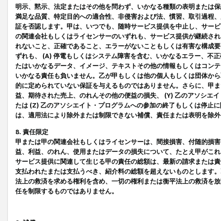
明示、黙示、法定またはその他を問わず、いかなる種類の表明または保
満足な品質、特定目的への適合性、非侵害および法、慣習、取引過程、
証を否認します。甲は、いつでも、随時サービス提供を中止し、サービ
の関連会社もしくはライセンサーのいずれも、サービス提供が継続され
れないこと、正確であること、エラーがないこともしくは有害な構成要
ずれも、 (A) 停電もしくはシステム障害を含む、いかなるエラー、不
たはいかなるデータ、イメージ、テキストその他の情報もしくはコンテ
いかなる責任も負いません。乙が甲もしくは他の個人もしくは団体から
的に定められていない保証を与えるものではありません。さらに、甲また
益、期待された売上、のれんその他の便益の損失、 (Y) 乙のアソシ
たは (Z) 乙のアソシエイト・プログラムへの参加の終了もしくは停
は、適用法により除外または制限できない補償、責任または表明を除外
8. 責任限定
甲または甲の関連会社もしくはライセンサーは、間接損害、付随的損害
益、利益、のれん、使用またはデータの損失について、たとえ甲がこれ
サービス提供に関連して生じる甲の責任の総額は、最新の請求または責
支払われたまたは支払うべき、紹介料の総額を超えないものとします。
法上の救済を求める権利を含め、一切の権利または衡平法上の救済を放
任を制限するものではありません。