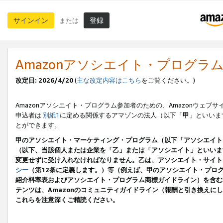
サインイン
登録
または
Amazonアソシエイト・プログラ
改定日: 2026/4/20
(
主な改定内容はこちら
をご覧ください。)
Amazonアソシエイト・プログラム参加者のための、Amazonウェブサ
申込者は
別紙1
に定める関係するアマゾンの法人（以下「
甲
」といいま
とができます。
甲のアソシエイト・マーケティング・プログラム（以下「アソシエイト
（以下、当該個人または企業を「乙」または「アソシエイト」といいま
変更せずに受け入れなければなりません。乙は、アソシエイト・サイト
シー
（第12条に定義します。）等（例えば、甲のアソシエイト・プロ
紹介料率表およびアソシエイト・プログラム商標ガイドライン）を含む本規
テンツは、Amazonのコミュニティガイドライン（報酬と引き換え
これらを注意深くご精読ください。