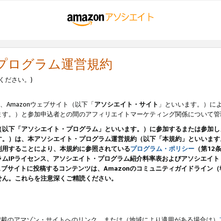
・プログラム運営規約
ください。)
、Amazonウェブサイト（以下「
アソシエイト・サイト
」といいます。）に
ます。）と参加申込者との間のアフィリエイトマーケティング関係について管
（以下「アソシエイト・プログラム」といいます。）に参加するまたは参加し
す。）は、本アソシエイト・プログラム運営規約（以下「本規約」といいます
利用することにより、本規約に参照されている
プログラム・ポリシー
（第12
ムIPライセンス、アソシエイト・プログラム紹介料率表およびアソシエイ
pのウェブサイトに投稿するコンテンツは、Amazonのコミュニティガイドライ
せん。これらを注意深くご精読ください。
載のアマゾン・サイトへのリンク、または（地域により適用がある場合は）