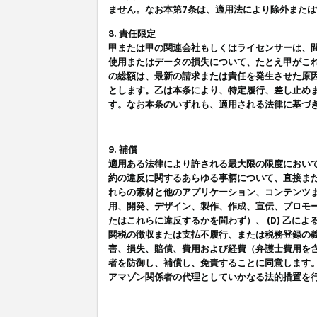
ません。なお本第7条は、適用法により除外また
8. 責任限定
甲または甲の関連会社もしくはライセンサーは、
使用またはデータの損失について、たとえ甲がこ
の総額は、最新の請求または責任を発生させた原
とします。乙は本条により、特定履行、差し止め
す。なお本条のいずれも、適用される法律に基づ
9. 補償
適用ある法律により許される最大限の限度におい
約の違反に関するあらゆる事柄について、直接また
れらの素材と他のアプリケーション、コンテンツま
用、開発、デザイン、製作、作成、宣伝、プロモー
たはこれらに違反するかを問わず）、 (D) 乙に
関税の徴収または支払不履行、または税務登録の義
害、損失、賠償、費用および経費（弁護士費用を
者を防御し、補償し、免責することに同意します
アマゾン関係者の代理としていかなる法的措置を