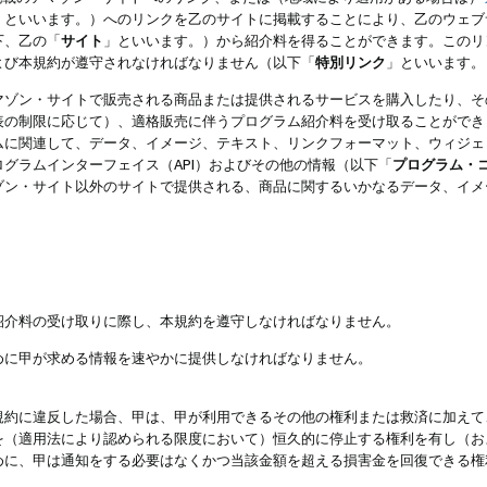
」といいます。）へのリンクを乙のサイトに掲載することにより、乙のウェブ
下、乙の「
サイト
」といいます。）から紹介料を得ることができます。このリ
よび本規約が遵守されなければなりません（以下「
特別リンク
」といいます。
マゾン・サイトで販売される商品または提供されるサービスを購入したり、そ
表の制限に応じて）、適格販売に伴うプログラム紹介料を受け取ることができ
ムに関連して、データ、イメージ、テキスト、リンクフォーマット、ウィジェ
グラムインターフェイス（API）およびその他の情報（以下「
プログラム・
ゾン・サイト以外のサイトで提供される、商品に関するいかなるデータ、イメ
紹介料の受け取りに際し、本規約を遵守しなければなりません。
めに甲が求める情報を速やかに提供しなければなりません。
規約に違反した場合、甲は、甲が利用できるその他の権利または救済に加えて
を（適用法により認められる限度において）恒久的に停止する権利を有し（お
めに、甲は通知をする必要はなくかつ当該金額を超える損害金を回復できる権