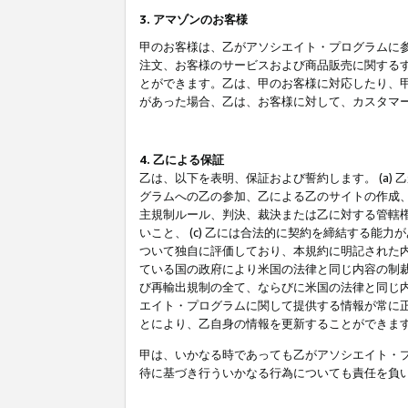
3. アマゾンのお客様
甲のお客様は、乙がアソシエイト・プログラムに
注文、お客様のサービスおよび商品販売に関する
とができます。乙は、甲のお客様に対応したり、
があった場合、乙は、お客様に対して、カスタマ
4. 乙による保証
乙は、以下を表明、保証および誓約します。 (a)
グラムへの乙の参加、乙による乙のサイトの作成
主規制ルール、判決、裁決または乙に対する管轄
いこと、 (c) 乙には合法的に契約を締結する能
ついて独自に評価しており、本規約に明記された内
ている国の政府により米国の法律と同じ内容の制裁
び再輸出規制の全て、ならびに米国の法律と同じ内
エイト・プログラムに関して提供する情報が常に
とにより、乙自身の情報を更新することができま
甲は、いかなる時であっても乙がアソシエイト・
待に基づき行ういかなる行為についても責任を負