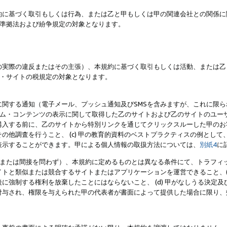
約に基づく取引もしくは行為、または乙と甲もしくは甲の関連会社との関係に
準拠法および紛争規定の対象となります。
の実際の違反またはその主張）、本規約に基づく取引もしくは活動、または乙
・サイトの税規定の対象となります。
に関する通知（電子メール、プッシュ通知及びSMSを含みますが、これに限
ログラム・コンテンツの表示に関して取得した乙のサイトおよび乙のサイトのユ
入する前に、乙のサイトから特別リンクを通じてクリックスルーした甲のお客様
の他調査を行うこと、 (c) 甲の教育的資料のベストプラクティスの例とし
表示することができます。甲による個人情報の取扱方法については、
別紙4
に
直接または間接を問わず）、本規約に定めるものとは異なる条件にて、トラフィッ
トと類似または競合するサイトまたはアプリケーションを運営できること、(
に強制する権利を放棄したことにはならないこと、 (d) 甲がなしうる決定
付与され、権限を与えられた甲の代表者が書面によって提供した場合に限り、