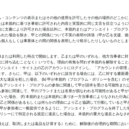
・コンテンツの表示またはその他の使用を許可したその他の場所のどこかに、
たは本規約に基づき事前に許可された内容と実質的に同じ文言を目立つように
前に文書により許可された場合以外に、本規約またはアソシエイト・プログラ
られた場合を除き、甲との関係について不実の表明や誇張（甲が乙を支援、後
る個人もしくは事業体との間の関係を表明したり暗示したりしないものとしま
録または利用した時点で開始します。乙または甲のいずれも、他方当事者に対
訟に持ち込むことなく）いつでも、理由の有無を問わず本規約を解除すること
アソシエイト・サイト上の乙のアカウントにログインし、「アカウントの管理
ます。さらに、甲は、以下のいずれかに該当する場合には、乙に対する書面通
の重大な違反を犯した場合、 (b) 甲が本規約（プログラム・ポリシーを含む）
によるアソシエイト・プログラムの参加に関連して甲が請求を受ける可能性または
参加に関連して、甲のブランドまたは名誉が損なわれる可能性があると甲が信じ
いた場合、 (f) 本規約または本規約に基づき一方当事者によりなされた行
または乙と関係があるもしくは何らかの理由により乙と協調して行動していると
) 甲が参加者に一般提供できるように、アソシエイト・プログラムを終了した
ポリシーにて特定される規定に違反した場合は、本規約の重大な違反とみなさ
例えば、取消しまたは返品を計算する）ために、解除後の合理的な期間におい