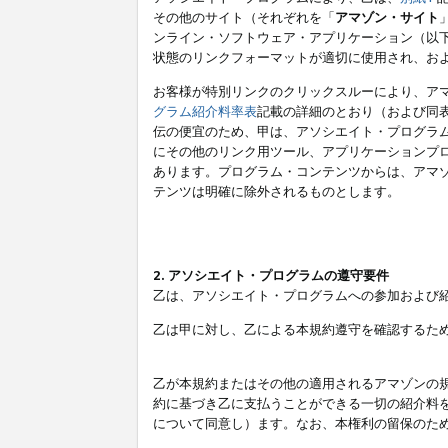
その他のサイト（それぞれを「
アマゾン・サイト
ンライン・ソフトウェア・アプリケーション（以
状態のリンクフォーマットが適切に使用され、お
お客様が特別リンクのクリックスルーにより、ア
グラム紹介料率表
記載の詳細のとおり（および同
伝の便宜のため、甲は、アソシエイト・プログラ
にその他のリンク用ツール、アプリケーションプロ
あります。プログラム・コンテンツからは、アマ
テンツは明確に除外されるものとします。
2. アソシエイト・プログラムの遵守要件
乙は、アソシエイト・プログラムへの参加および
乙は甲に対し、乙による本規約遵守を確認するた
乙が本規約またはその他の適用されるアマゾンの
約に基づき乙に支払うことができる一切の紹介料
について同意し）ます。なお、本権利の留保のた