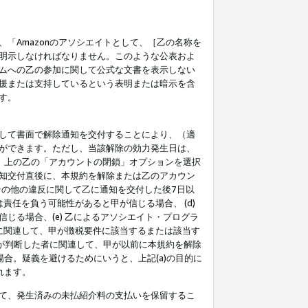
「Amazonのアソシエイトとして、［乙の名称を
明示しなければなりません。このような公表およ
ムへの乙の参加に関して公式な文書を表示しない
援または支持しているという表明または暗示を含
す。
して書面で解除通知を交付することにより、（適
ができます。ただし、当該解除の効力発生日は、
」上の乙の「アカウントの閉鎖」オプションを選択
知交付直後に、本規約を解除または乙のアカウン
のその他の違反に関して乙に通知を交付した後7日以
責任を負う可能性があると甲が信じる場合、 (d)
る場合、(e) 乙によるアソシエイト・プログラ
為に関連して、甲が徴税要件に該当するまたは該当す
甲が判断した者に関連して、甲が以前に本規約を解除
場合。疑義を避けるためにいうと、上記(a)の目的に
れます。
て、発生済みの未払紹介料の支払いを保留するこ