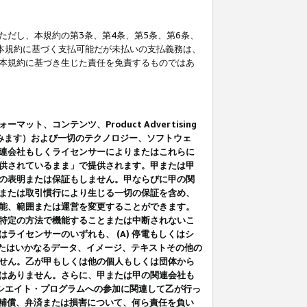
だし、本規約の第3条、第4条、第5条、第6条、
に本規約に基づく支払可能だが未払いの支払義務は、
本規約に基づき生じた責任を免責するものではあ
コンテンツ、Product Advertising
みます）および一切のテクノロジー、ソフトウェ
連会社もしくライセンサーによりまたはこれらに
供されているまま」で提供されます。甲または甲
の表明または保証もしません。甲ならびに甲の関
または取引慣行により生じる一切の保証を含め、
能、範囲または運営を変更することができます。
特定の方法で機能することまたは中断されないこ
イセンサーのいずれも、 (A) 停電もしくはシ
またはいかなるデータ、イメージ、テキストその他の
せん。乙が甲もしくは他の個人もしくは団体から
はありません。さらに、甲または甲の関連会社も
アソシエイト・プログラムへの参加に関連して乙が行っ
る補償、弁済または損害について、何ら責任を負い