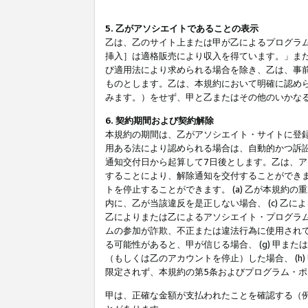
5. 乙がアソシエイトであることの表示
乙は、乙のサイト上または甲が乙によるプログラム
挿入］は適格販売により収入を得ています。」ま
び適用法により求められる場合を除き、乙は、事
ものとします。乙は、本規約において明確に認め
みます。）をせず、甲と乙またはその他のいかな
6. 契約期間および契約解除
本規約の期間は、乙がアソシエイト・サイトに登
用ある法により認められる場合は、自動的かつ訴
通知交付日から起算して7日後とします。乙は、
することにより、解除通知を交付することができ
トを停止することができます。 (a) 乙が本規約
内に、乙が当該違反を是正しない場合、 (c) 乙
乙によりまたは乙によるアソシエイト・プログラム
ムの参加が詐欺、不正または違法行為に使用されて
る可能性があると、甲が信じる場合、 (g) 甲
（もしくは乙のアカウントを停止）した場合、 (h
限定されず、本規約の第5条およびプログラム・
甲は、正確な金額が支払われたことを確認する（