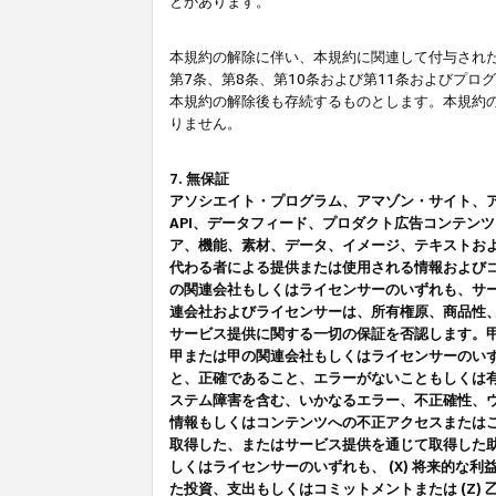
とがあります。
本規約の解除に伴い、本規約に関連して付与された
第7条、第8条、第10条および第11条およびプ
本規約の解除後も存続するものとします。本規約
りません。
7. 無保証
アソシエイト・プログラム、アマゾン・サイト、アマゾ
API、データフィード、プロダクト広告コンテン
ア、機能、素材、データ、イメージ、テキストお
代わる者による提供または使用される情報および
の関連会社もしくはライセンサーのいずれも、サ
連会社およびライセンサーは、所有権原、商品性
サービス提供に関する一切の保証を否認します。
甲または甲の関連会社もしくはライセンサーのい
と、正確であること、エラーがないこともしくは有
ステム障害を含む、いかなるエラー、不正確性、ウ
情報もしくはコンテンツへの不正アクセスまたは
取得した、またはサービス提供を通じて取得した
しくはライセンサーのいずれも、 (X) 将来的な
た投資、支出もしくはコミットメントまたは (Z