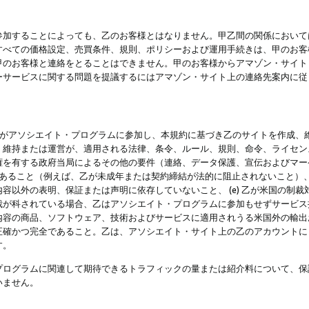
参加することによっても、乙のお客様とはなりません。甲乙間の関係において
すべての価格設定、売買条件、規則、ポリシーおよび運用手続きは、甲のお客
甲のお客様と連絡をとることはできません。甲のお客様からアマゾン・サイト
ーサービスに関する問題を提議するにはアマゾン・サイト上の連絡先案内に従
 乙がアソシエイト・プログラムに参加し、本規約に基づき乙のサイトを作成、維
、維持または運営が、適用される法律、条令、ルール、規則、命令、ライセン
権を有する政府当局によるその他の要件（連絡、データ保護、宣伝およびマー
力があること（例えば、乙が未成年または契約締結が法的に阻止されないこと）、 
容以外の表明、保証または声明に依存していないこと、 (e) 乙が米国の制
が科されている場合、乙はアソシエイト・プログラムに参加もせずサービス提供
容の商品、ソフトウェア、技術およびサービスに適用されうる米国外の輸出およ
正確かつ完全であること。乙は、アソシエイト・サイト上の乙のアカウントに
す。
プログラムに関連して期待できるトラフィックの量または紹介料について、保
いません。