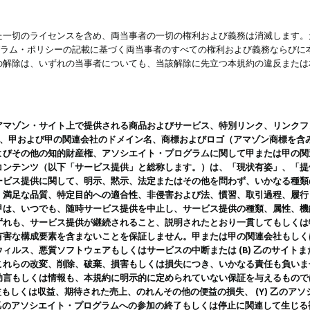
一切のライセンスを含め、両当事者の一切の権利および義務は消滅します。た
ログラム・ポリシーの記載に基づく両当事者のすべての権利および義務ならび
の解除は、いずれの当事者についても、当該解除に先立つ本規約の違反または
ン・サイト上で提供される商品およびサービス、特別リンク、リンクフォーマット、
ツ、甲および甲の関連会社のドメイン名、商標およびロゴ（アマゾン商標を含
よびその他の知的財産権、アソシエイト・プログラムに関して甲または甲の関
コンテンツ（以下「サービス提供」と総称します。）は、「現状有姿」、「提
ービス提供に関して、明示、黙示、法定またはその他を問わず、いかなる種類
、満足な品質、特定目的への適合性、非侵害および法、慣習、取引過程、履行
甲は、いつでも、随時サービス提供を中止し、サービス提供の種類、属性、機
ずれも、サービス提供が継続されること、説明されたとおり一貫してもしくは
害な構成要素を含まないことを保証しません。甲または甲の関連会社もしくはラ
ィルス、悪質ソフトウェアもしくはサービスの中断または (B) 乙のサイト
これらの改変、削除、破棄、損害もしくは損失につき、いかなる責任も負いま
助言もしくは情報も、本規約に明示的に定められていない保証を与えるもので
利益もしくは収益、期待された売上、のれんその他の便益の損失、 (Y) 乙の
) 乙のアソシエイト・プログラムへの参加の終了もしくは停止に関連して生じ