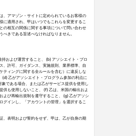
は、アマゾン・サイトに定められているお客様の
様に適用され、甲はいつでもこれらを変更するこ
との相互の関係に関する事項について問い合わせ
うべきである旨述べなければなりません。
持および運営すること、 (b) アソシエイト・プロ
ス、許可、ガイダンス、実施規則、業界標準、自
ケティングに関する全ルールを含む）に違反しな
(d) 乙がアソシエイト・プログラム参加の利点に
裁対象である場合、または乙がサービス提供を使用し
も使用しないこと、 (f) 乙は、米国の輸出およ
び再輸出規制を遵守すること、 (g) 乙がアソシ
ログインし、「アカウントの管理」を選択するこ
証、表明および誓約をせず、甲は、乙が自身の期