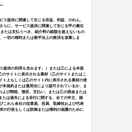
ん。
ビス提供に関連して生じる収益、利益、のれん、
さらに、サービス提供に関連して生じる甲の責任
たまたは支払うべき、紹介料の総額を超えないもの
、一切の権利または衡平法上の救済を放棄しま
ス提供の利用も含みます。）または乙による本規
は乙のサイトに表示される素材（乙のサイトまたはこ
サイト上もしくは乙のサイト内に表示される素材の使
用が本規約または適用法により認可されているか、ま
税金および関税、徴収、支払い、または乙の税金または
意または過失による非行に関する、全ての申立、損
びこれら各社の従業員、役員、取締役および代表
求の行使もしくは防御または権利の保護のために