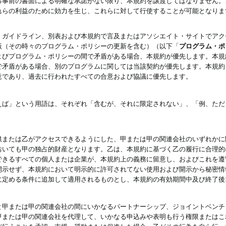
る事前の書面による明確な承諾がない限り、本規約を譲渡してはなりません。
れらの利益のために効力を生じ、これらに対して行使することが可能となりま
、ガイドライン、別表および本規約で言及またはアソシエイト・サイトでアク
版（その時々のプログラム・ポリシーの更新を含む）（以下「
プログラム・ポ
よびプログラム・ポリシーの間で矛盾がある場合、本規約が優先します。本規
で矛盾がある場合、別のプログラムに関しては当該契約が優先します。本規約
意であり、過去に行われたすべての合意および協議に優先します。
えば」という用語は、それぞれ「含むが、それに限定されない」、「例、ただ
供または乙がアクセスできるようにした、甲または甲の関連会社のいずれかに
おいても甲の独占的財産となります。乙は、本規約に基づく乙の履行に合理的
できるすべての個人または企業が、本規約上の義務に留意し、およびこれを遵
開示せず、本規約において明示的に許可されてない使用および開示から秘密情
に定める条件に追加して適用されるものとし、本規約の有効期間中及び終了後
と甲または甲の関連会社の間にいかなるパートナーシップ、ジョイントベンチ
甲または甲の関連会社を代理して、いかなる申込みや表明も行う権限またはこ