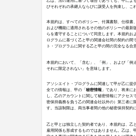
乙は、法の運用に基づく場合であっても、甲によ
びそれぞれの承継人ならびに譲受人を拘束し、こ
本規約は、すべてのポリシー、付属書類、仕様書
および機能に適用されるその他のポリシーの最新
らを遵守することについて同意します。本規約お
ログラムに基づく乙と甲の関連会社間の契約の間
ト・プログラムに関する乙と甲の間の完全なる合
本規約において、「含む」、「例」、および「例
それに限定されない」を意味します。
アソシエイト・プログラムに関連して甲が乙に提
全ての情報は、甲の「
秘密情報
」であり、将来に
し、乙のアカウントに関して秘密情報にアクセス
密保持義務を負う乙の関連会社以外の）第三者に
す。当該制限は、両当事者間の他の秘密保持契約
乙と甲とは独立した契約者であり、本規約は、乙
雇用関係も形成するものではありません。乙は、