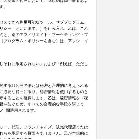
この制限の範囲において、本規約は両当事者およ
す。
セスできる利用可能なツール、サブプログラム、
リシー
」といいます。）を組み入れ、乙は、これ
約と、別のアフィリエイト・マーケティング・プ
（プログラム・ポリシーを含む）は、アソシエイ
しそれに限定されない」および「例えば、ただし
関する非公開のまたは秘密と合理的に考えられる
に必要な範囲に限り、秘密情報を使用するものと
守することを確保します。乙は、秘密情報を（秘
報を防ぐため、すべての合理的な手段を講じま
5年間適用されます。
ャー、代理、フランチャイズ、販売代理店または
れらを承諾する権限もありません。乙が本規約に