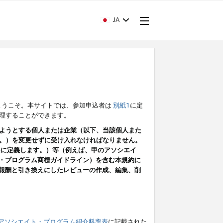
JA
ようこそ。本サイトでは、参加申込者は
別紙1
に定
理することができます。
ようとする個人または企業（以下、当該個人また
。）を変更せずに受け入れなければなりません。
条に定義します。）等（例えば、甲のアソシエイ
ト・プログラム商標ガイドライン）を含む本規約に
ン（報酬と引き換えにしたレビューの作成、編集、削
アソシエイト・プログラム紹介料率表
に記載された