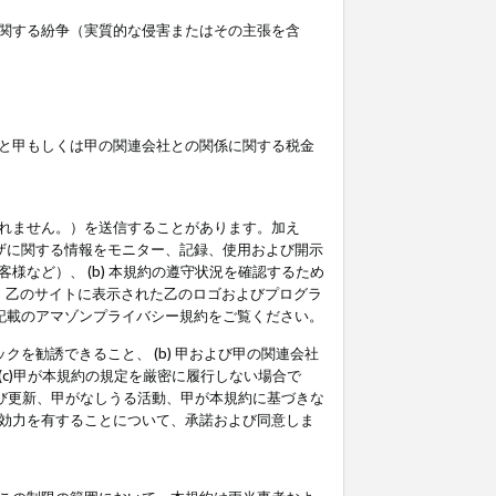
関する紛争（実質的な侵害またはその主張を含
と甲もしくは甲の関連会社との関係に関する税金
られません。）を送信することがあります。加え
ーザに関する情報をモニター、記録、使用および開示
など）、 (b) 本規約の遵守状況を確認するため
て、乙のサイトに表示された乙のロゴおよびプログラ
記載のアマゾンプライバシー規約をご覧ください。
クを勧誘できること、 (b) 甲および甲の関連会社
c)甲が本規約の規定を厳密に履行しない場合で
及び更新、甲がなしうる活動、甲が本規約に基づきな
効力を有することについて、承諾および同意しま