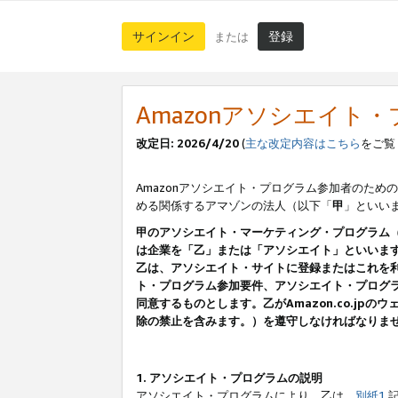
サインイン
登録
または
Amazonアソシエイト
改定日: 2026/4/20
(
主な改定内容はこちら
をご覧
Amazonアソシエイト・プログラム参加者のための
める関係するアマゾンの法人（以下「
甲
」といい
甲のアソシエイト・マーケティング・プログラム
は企業を「乙」または「アソシエイト」といいま
乙は、アソシエイト・サイトに登録またはこれを
ト・プログラム参加要件、アソシエイト・プログラ
同意するものとします。乙がAmazon.co.j
除の禁止を含みます。）を遵守しなければなりま
1. アソシエイト・プログラムの説明
アソシエイト・プログラムにより、乙は、
別紙1
記