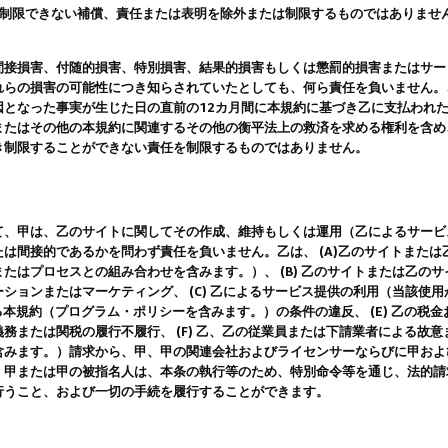
は制限できない補償、責任または表明を除外または制限するものではありませ
間接損害、付随的損害、特別損害、結果的損害もしくは懲罰的損害またはサー
れらの損害の可能性につき知らされていたとしても、何ら責任を負いません。
因となった事実が生じた日の直前の12カ月間に本規約に基づき乙に支払われ
またはその他の本規約に関連するその他の衡平法上の救済を求める権利を含め
き制限することができない責任を制限するものではありません。
て、甲は、乙のサイトに関してその作成、維持もしくは運用（乙によるサービ
は間接的であるかを問わず責任を負いません。乙は、 (A)乙のサイトまた
たはプロセスとの組み合わせを含みます。）、 (B) 乙のサイトまたは乙の
ションまたはマーケティング、 (C) 乙によるサービス提供の利用（当該使
よる本規約（プログラム・ポリシーを含みます。）の条件の違反、 (E) 乙の
務または関税の履行不履行、 (F) 乙、乙の従業員または下請業者による故
含みます。）請求から、甲、甲の関連会社およびライセンサーならびに甲およ
。甲または甲の被指名人は、本条の執行等のため、特別命令等を通じ、法的請
行うこと、および一切の手続を履行することができます。