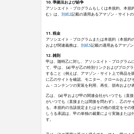
10. 準拠法および紛争
アソシエイト・プログラムもしくは本規約、本規
む）は、
別紙2
記載の適用あるアマゾン・サイトの
11. 税金
アソシエイト・プログラムまたは本規約（本規約
および関連義務は、
別紙3
記載の適用あるアマゾン
12. 雑則
甲は、随時乙に対し、アソシエイト・プログラム
て、甲は、 (a) 甲が乙の特別リンクおよびプ
すること（例えば、アマゾン・サイト上で商品を購
に乙のサイトを確認、モニター、クロールおよびそ
ム・コンテンツの実装を利用、再生、頒布および
乙は、 (a) 甲および甲の関連会社がいつでも（
がいつでも（直接または間接を問わず）、乙のサイ
も、本規約の当該規定またはその他の規定をその後
しうる承認は、甲の単独の裁量により実施または
す。