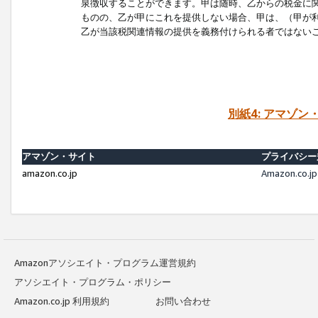
泉徴収することができます。甲は随時、乙からの税金に
ものの、乙が甲にこれを提供しない場合、甲は、（甲が
乙が当該税関連情報の提供を義務付けられる者ではない
別紙4: アマゾ
アマゾン・サイト
プライバシー
amazon.co.jp
Amazon.c
Amazonアソシエイト・プログラム運営規約
アソシエイト・プログラム・ポリシー
Amazon.co.jp 利用規約
お問い合わせ