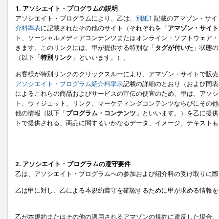
1. アソシエイト・プログラムの説明
アソシエイト・プログラムにより、乙は、
別紙1
記載のアマゾン・サイ
介料率表
に記載されたその他のサイト（それぞれを「
アマゾン・サイト
ト、ソーシャルメディアコンテンツまたはオンライン・ソフトウェア・
きます。このリンクには、甲が提供する特別な「
タグが付いた
」状態の
（以下「
特別リンク
」といいます。）。
お客様が特別リンクのクリックスルーにより、アマゾン・サイトで販売
アソシエイト・プログラム紹介料率表
記載の詳細のとおり（および同表
によるこれらの商品およびサービスの宣伝の便宜のため、甲は、アソシ
ト、ウィジェット、リンク、マーケティングコンテンツならびにその他
他の情報（以下「
プログラム・コンテンツ
」といいます。）を乙に提供
トで提供される、商品に関するいかなるデータ、イメージ、テキストも
2. アソシエイト・プログラムの遵守要件
乙は、アソシエイト・プログラムへの参加および紹介料の受け取りに際
乙は甲に対し、乙による本規約遵守を確認するために甲が求める情報を
乙が本規約またはその他の適用されるアマゾンの規約に違反した場合、