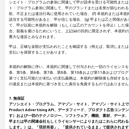
シエイト・プログラムの参加に関連して甲が請求を受ける可能性または責
ト・プログラム参加に関連して、甲のブランドまたは名誉が損なわれる可
欺、不正または違法行為に使用されていた場合、 (f) 本規約または
該当する可能性があると、甲が信じる場合、 (g) 甲または乙と関係
て、甲が以前に本規約を解除（もしくは乙のアカウントを停止）した場合
合。疑義を避けるためにいうと、上記(a)の目的に限定されず、本規約
重大な違反とみなされます。
甲は、正確な金額が支払われたことを確認する（例えば、取消しまたは
支払いを保留することがあります。
本規約の解除に伴い、本規約に関連して付与された一切のライセンスを
条、第5条、第6条、第7条、第8条、第10条および第11条およびプ
基づく支払可能だが未払いの支払義務は、本規約の解除後も存続するも
の違反または本規約に基づき生じた責任を免責するものではありません
7. 無保証
アソシエイト・プログラム、アマゾン・サイト、アマゾン・サイト上で
Product Advertising API、データフィード、プロダクト
す）および一切のテクノロジー、ソフトウェア、機能、素材、データ、
甲または甲の関連会社もしくライセンサーによりまたはこれらに代わる
します。）は、「現状有姿」、「提供されているまま」で提供されます