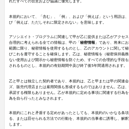
れたすべての合意および協議に優先します。
本規約において、「含む」、「例」、および「例えば」という用語は、
び「例えば、ただしそれに限定されない」を意味します。
アソシエイト・プログラムに関連して甲が乙に提供または乙がアクセス
合理的に考えられる全ての情報は、甲の「
秘密情報
」であり、将来にお
範囲に限り、秘密情報を使用するものとし、乙のアカウントに関して秘
びこれを遵守することを確保します。乙は、秘密情報を（秘密保持義務
ない使用および開示から秘密情報を防ぐため、すべての合理的な手段を
されるものとし、本規約の有効期間中及び終了後5年間適用されます。
乙と甲とは独立した契約者であり、本規約は、乙と甲または甲の関連会
ズ、販売代理店または雇用関係も形成するものではありません。乙は、
承諾する権限もありません。乙が本規約に定める事項に関連する行為を
為を自ら行ったとみなされます。
本規約にこれと矛盾する定めがあったとしても、本規約のいかなる条項
る、または罰せられる方法での行動を、本規約の当事者に誘導し、解釈
します。