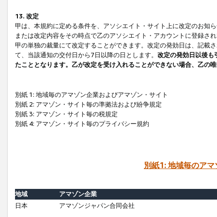
13. 改定
甲は、本規約に定める条件を、アソシエイト・サイト上に改定のお知ら
または改定内容をその時点で乙のアソシエイト・アカウントに登録され
甲の単独の裁量にて改定することができます。改定の発効日は、記載さ
て、当該通知の交付日から7日以降の日とします。
改定の発効日以後も
たこととなります。乙が改定を受け入れることができない場合、乙の唯
別紙 1: 地域毎のアマゾン企業およびアマゾン・サイト
別紙 2: アマゾン・サイト毎の準拠法および紛争規定
別紙 3: アマゾン・サイト毎の税規定
別紙 4: アマゾン・サイト毎のプライバシー規約
別紙1: 地域毎のア
地域
アマゾン企業
日本
アマゾンジャパン合同会社