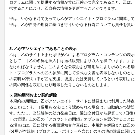
ログラムに関して提供する情報が常に正確かつ完全であること。乙は、
択することにより、乙自身の情報を更新することができます。
甲は、いかなる時であっても乙がアソシエイト・プログラムに関連して
甲は、乙が自身の期待に基づき行ういかなる行為についても責任を負い
5. 乙がアソシエイトであることの表示
乙は、乙のサイト上または甲が乙によるプログラム・コンテンツの表示ま
として、［乙の名称を挿入］は適格販売により収入を得ています。」ま
なければなりません。このような公表および適用法により求められる場
ト・プログラムへの乙の参加に関して公式な文書を表示しないものとし
の表明や誇張（甲が乙を支援、後援または支持しているという表明また
の間の関係を表明したり暗示したりしないものとします。
6. 契約期間および契約解除
本規約の期間は、乙がアソシエイト・サイトに登録または利用した時点
ることにより、（適用ある法により認められる場合は、自動的かつ訴訟
す。ただし、当該解除の効力発生日は、通知交付日から起算して7日後
トの管理」上の乙の「アカウントの閉鎖」オプションを選択することに
る場合には、乙に対する書面通知交付直後に、本規約を解除または乙のア
(b) 甲が本規約（プログラム・ポリシーを含む）のその他の違反に関し