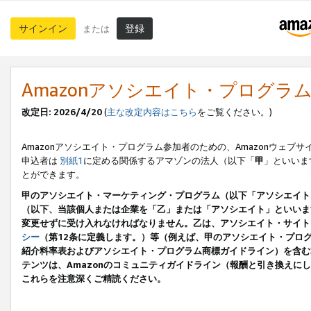
サインイン
登録
または
Amazonアソシエイト・プログラ
改定日: 2026/4/20
(
主な改定内容はこちら
をご覧ください。)
Amazonアソシエイト・プログラム参加者のための、Amazonウェブサ
申込者は
別紙1
に定める関係するアマゾンの法人（以下「
甲
」といいま
とができます。
甲のアソシエイト・マーケティング・プログラム（以下「アソシエイト
（以下、当該個人または企業を「乙」または「アソシエイト」といいま
変更せずに受け入れなければなりません。乙は、アソシエイト・サイト
シー
（第12条に定義します。）等（例えば、甲のアソシエイト・プロ
紹介料率表およびアソシエイト・プログラム商標ガイドライン）を含む本規
テンツは、Amazonのコミュニティガイドライン（報酬と引き換え
これらを注意深くご精読ください。