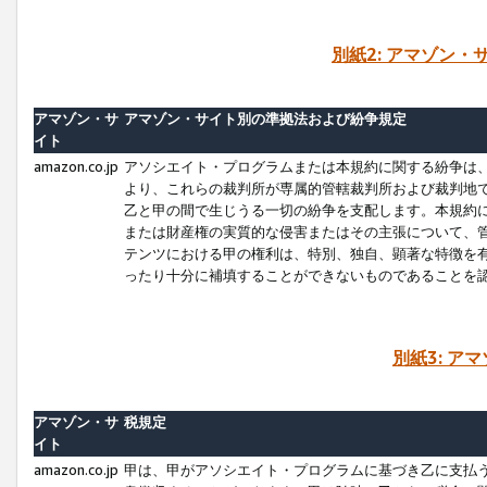
別紙2: アマゾン
アマゾン・サ
アマゾン・サイト別の準拠法および紛争規定
イト
amazon.co.jp
アソシエイト・プログラムまたは本規約に関する紛争は
より、これらの裁判所が専属的管轄裁判所および裁判地
乙と甲の間で生じうる一切の紛争を支配します。本規約
または財産権の実質的な侵害またはその主張について、
テンツにおける甲の権利は、特別、独自、顕著な特徴を
ったり十分に補填することができないものであることを
別紙3: ア
アマゾン・サ
税規定
イト
amazon.co.jp
甲は、甲がアソシエイト・プログラムに基づき乙に支払