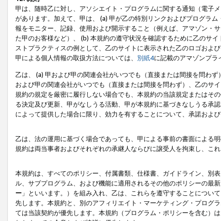
甲は、随時乙に対し、アソシエイト・プログラムに関する通知（電子メ
があります。加えて、甲は、 (a) 甲が乙の特別リンクおよびプログ
報をモニター、記録、使用および開示すること（例えば、アマゾン・サ
た甲のお客様など）、 (b) 本規約の遵守状況を確認するために乙のサイ
ストプラクティスの例として、乙のサイトに表示された乙のロゴおよび
甲による個人情報の取扱方法については、
別紙4
に記載のアマゾンプラ
乙は、 (a) 甲および甲の関連会社がいつでも（直接または間接を問わず
および甲の関連会社がいつでも（直接または間接を問わず）、乙のサイ
規約の規定を厳密に履行しない場合でも、本規約の当該規定またはその他
る決定及び更新、甲がなしうる活動、甲が本規約に基づきなしうる承認
によって提供した場合に限り、効力を有することについて、承諾および
乙は、法の運用に基づく場合であっても、甲による事前の書面による明
規約は両当事者およびそれぞれの承継人ならびに譲受人を拘束し、これ
本規約は、すべてのポリシー、付属書類、仕様書、ガイドライン、別表
ル、サブプログラム、および機能に適用されるその他のポリシーの最新
ー
」といいます。）を組み入れ、乙は、これらを遵守することについて
先します。本規約と、別のアフィリエイト・マーケティング・プログラ
ては当該契約が優先します。本規約（プログラム・ポリシーを含む）は