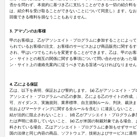
否かを問わず、本規約に基づき乙に支払うことができる一切の紹介料を
は、紹介料を受け取ることができないことについて同意し）ます。なお
回復できる権利を損なうこともありません。
3. アマゾンのお客様
甲のお客様は、乙がアソシエイト・プログラムに参加することによって
られているお客様の注文、お客様のサービスおよび商品販売に関するす
され、甲はいつでもこれらを変更することができます。乙は、甲のお客
ン・サイトとの相互の関係に関する事項について問い合わせがあった場
ン・サイト上の連絡先案内に従うべきである旨述べなければなりません
4. 乙による保証
乙は、以下を表明、保証および誓約します。 (a) 乙がアソシエイト・
アソシエイト・プログラムへの乙の参加、乙による乙のサイトの作成、
可、ガイダンス、実施規則、業界標準、自主規制ルール、判決、裁決ま
伝およびマーケティングに関する全ルールを含む）に違反しないこと、 
結が法的に阻止されないこと）、 (d) 乙がアソシエイト・プログラ
たは声明に依存していないこと、 (e) 乙が米国の制裁対象である場
科されている場合、乙はアソシエイト・プログラムに参加もせずサービス
国の法律と同じ内容の商品、ソフトウェア、技術およびサービスに適用さ