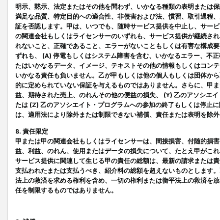
明示、黙示、法定またはその他を問わず、いかなる種類の表明または保
満足な品質、特定目的への適合性、非侵害および法、慣習、取引過程、
証を否認します。甲は、いつでも、随時サービス提供を中止し、サービ
の関連会社もしくはライセンサーのいずれも、サービス提供が継続され
れないこと、正確であること、エラーがないこともしくは有害な構成要
ずれも、 (A) 停電もしくはシステム障害を含む、いかなるエラー、不
たはいかなるデータ、イメージ、テキストその他の情報もしくはコンテ
いかなる責任も負いません。乙が甲もしくは他の個人もしくは団体から
的に定められていない保証を与えるものではありません。さらに、甲また
益、期待された売上、のれんその他の便益の損失、 (Y) 乙のアソシ
たは (Z) 乙のアソシエイト・プログラムへの参加の終了もしくは停
は、適用法により除外または制限できない補償、責任または表明を除外
8. 責任限定
甲または甲の関連会社もしくはライセンサーは、間接損害、付随的損害
益、利益、のれん、使用またはデータの損失について、たとえ甲がこれ
サービス提供に関連して生じる甲の責任の総額は、最新の請求または責
支払われたまたは支払うべき、紹介料の総額を超えないものとします。
法上の救済を求める権利を含め、一切の権利または衡平法上の救済を放
任を制限するものではありません。