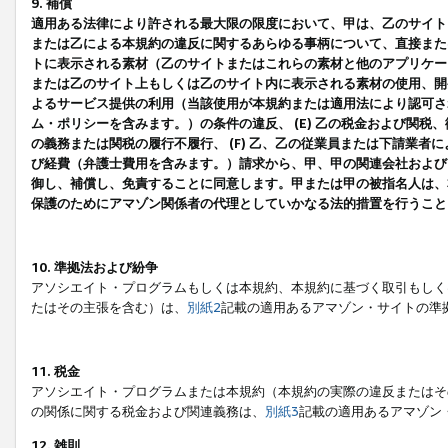
9. 補償
適用ある法律により許される最大限の限度において、甲は、乙のサイト
または乙による本規約の違反に関するあらゆる事柄について、直接または
トに表示される素材（乙のサイトまたはこれらの素材と他のアプリケーシ
または乙のサイト上もしくは乙のサイト内に表示される素材の使用、開発
よるサービス提供の利用（当該使用が本規約または適用法により認可され
ム・ポリシーを含みます。）の条件の違反、 (E) 乙の税金および関
の義務または関税の履行不履行、 (F) 乙、乙の従業員または下請業
び経費（弁護士費用を含みます。）請求から、甲、甲の関連会社および
御し、補償し、免責することに同意します。甲または甲の被指名人は、
保護のためにアマゾン関係者の代理としていかなる法的措置を行うこと
10. 準拠法および紛争
アソシエイト・プログラムもしくは本規約、本規約に基づく取引もしく
たはその主張を含む）は、
別紙2
記載の適用あるアマゾン・サイトの準
11. 税金
アソシエイト・プログラムまたは本規約（本規約の実際の違反またはそ
の関係に関する税金および関連義務は、
別紙3
記載の適用あるアマゾン
12. 雑則