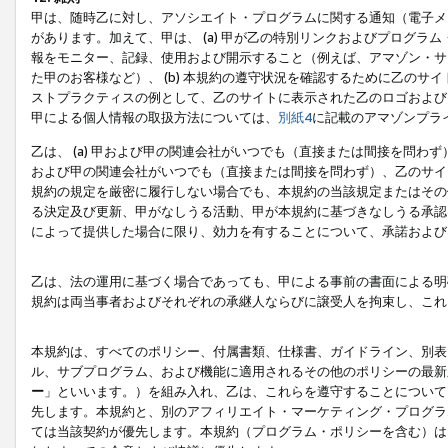
甲は、随時乙に対し、アソシエイト・プログラムに関する通知（電子メ
があります。加えて、甲は、 (a) 甲が乙の特別リンクおよびプログ
報をモニター、記録、使用および開示すること（例えば、アマゾン・サ
た甲のお客様など）、 (b) 本規約の遵守状況を確認するために乙のサイ
ストプラクティスの例として、乙のサイトに表示された乙のロゴおよび
甲による個人情報の取扱方法については、
別紙4
に記載のアマゾンプラ
乙は、 (a) 甲および甲の関連会社がいつでも（直接または間接を問わず
および甲の関連会社がいつでも（直接または間接を問わず）、乙のサイ
規約の規定を厳密に履行しない場合でも、本規約の当該規定またはその他
る決定及び更新、甲がなしうる活動、甲が本規約に基づきなしうる承認
によって提供した場合に限り、効力を有することについて、承諾および
乙は、法の運用に基づく場合であっても、甲による事前の書面による明
規約は両当事者およびそれぞれの承継人ならびに譲受人を拘束し、これ
本規約は、すべてのポリシー、付属書類、仕様書、ガイドライン、別表
ル、サブプログラム、および機能に適用されるその他のポリシーの最新
ー
」といいます。）を組み入れ、乙は、これらを遵守することについて
先します。本規約と、別のアフィリエイト・マーケティング・プログラ
ては当該契約が優先します。本規約（プログラム・ポリシーを含む）は