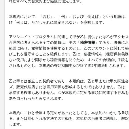
れたすべての合意および協議に優先します。
本規約において、「含む」、「例」、および「例えば」という用語は、
び「例えば、ただしそれに限定されない」を意味します。
アソシエイト・プログラムに関連して甲が乙に提供または乙がアクセス
合理的に考えられる全ての情報は、甲の「
秘密情報
」であり、将来にお
範囲に限り、秘密情報を使用するものとし、乙のアカウントに関して秘
びこれを遵守することを確保します。乙は、秘密情報を（秘密保持義務
ない使用および開示から秘密情報を防ぐため、すべての合理的な手段を
されるものとし、本規約の有効期間中及び終了後5年間適用されます。
乙と甲とは独立した契約者であり、本規約は、乙と甲または甲の関連会
ズ、販売代理店または雇用関係も形成するものではありません。乙は、
承諾する権限もありません。乙が本規約に定める事項に関連する行為を
為を自ら行ったとみなされます。
本規約にこれと矛盾する定めがあったとしても、本規約のいかなる条項
る、または罰せられる方法での行動を、本規約の当事者に誘導し、解釈
します。