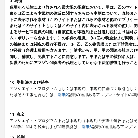
9. 補償
適用ある法律により許される最大限の限度において、甲は、乙のサイト
または乙による本規約の違反に関するあらゆる事柄について、直接または
トに表示される素材（乙のサイトまたはこれらの素材と他のアプリケーシ
または乙のサイト上もしくは乙のサイト内に表示される素材の使用、開発
よるサービス提供の利用（当該使用が本規約または適用法により認可され
ム・ポリシーを含みます。）の条件の違反、 (E) 乙の税金および関
の義務または関税の履行不履行、 (F) 乙、乙の従業員または下請業
び経費（弁護士費用を含みます。）請求から、甲、甲の関連会社および
御し、補償し、免責することに同意します。甲または甲の被指名人は、
保護のためにアマゾン関係者の代理としていかなる法的措置を行うこと
10. 準拠法および紛争
アソシエイト・プログラムもしくは本規約、本規約に基づく取引もしく
たはその主張を含む）は、
別紙2
記載の適用あるアマゾン・サイトの準
11. 税金
アソシエイト・プログラムまたは本規約（本規約の実際の違反またはそ
の関係に関する税金および関連義務は、
別紙3
記載の適用あるアマゾン
12. 雑則