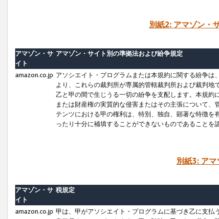
別紙2: アマゾン
アマゾン・サ
アマゾン・サイト別の準拠法および紛争規定
イト
amazon.co.jp
アソシエイト・プログラムまたは本規約に関する紛争は
より、これらの裁判所が専属的管轄裁判所および裁判地
乙と甲の間で生じうる一切の紛争を支配します。本規約
または財産権の実質的な侵害またはその主張について、
テンツにおける甲の権利は、特別、独自、顕著な特徴を
ったり十分に補填することができないものであることを
別紙3: ア
アマゾン・サ
税規定
イト
amazon.co.jp
甲は、甲がアソシエイト・プログラムに基づき乙に支払