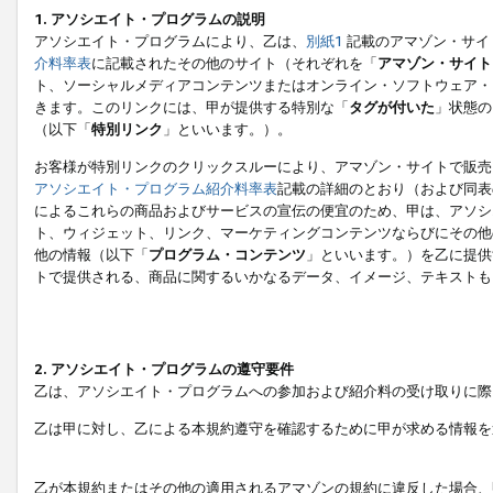
1. アソシエイト・プログラムの説明
アソシエイト・プログラムにより、乙は、
別紙1
記載のアマゾン・サイ
介料率表
に記載されたその他のサイト（それぞれを「
アマゾン・サイト
ト、ソーシャルメディアコンテンツまたはオンライン・ソフトウェア・
きます。このリンクには、甲が提供する特別な「
タグが付いた
」状態の
（以下「
特別リンク
」といいます。）。
お客様が特別リンクのクリックスルーにより、アマゾン・サイトで販売
アソシエイト・プログラム紹介料率表
記載の詳細のとおり（および同表
によるこれらの商品およびサービスの宣伝の便宜のため、甲は、アソシ
ト、ウィジェット、リンク、マーケティングコンテンツならびにその他
他の情報（以下「
プログラム・コンテンツ
」といいます。）を乙に提供
トで提供される、商品に関するいかなるデータ、イメージ、テキストも
2. アソシエイト・プログラムの遵守要件
乙は、アソシエイト・プログラムへの参加および紹介料の受け取りに際
乙は甲に対し、乙による本規約遵守を確認するために甲が求める情報を
乙が本規約またはその他の適用されるアマゾンの規約に違反した場合、