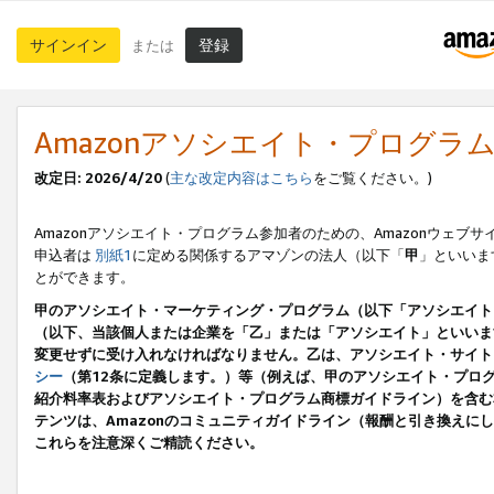
サインイン
登録
または
Amazonアソシエイト・プログラ
改定日: 2026/4/20
(
主な改定内容はこちら
をご覧ください。)
Amazonアソシエイト・プログラム参加者のための、Amazonウェブサ
申込者は
別紙1
に定める関係するアマゾンの法人（以下「
甲
」といいま
とができます。
甲のアソシエイト・マーケティング・プログラム（以下「アソシエイト
（以下、当該個人または企業を「乙」または「アソシエイト」といいま
変更せずに受け入れなければなりません。乙は、アソシエイト・サイト
シー
（第12条に定義します。）等（例えば、甲のアソシエイト・プロ
紹介料率表およびアソシエイト・プログラム商標ガイドライン）を含む本規
テンツは、Amazonのコミュニティガイドライン（報酬と引き換え
これらを注意深くご精読ください。