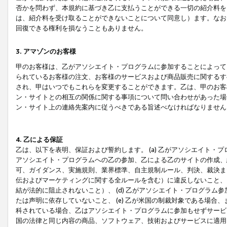
否かを問わず、本規約に基づき乙に支払うことができる一切の紹介料を
は、紹介料を受け取ることができないことについて同意し）ます。なお
回復できる権利を損なうこともありません。
3. アマゾンのお客様
甲のお客様は、乙がアソシエイト・プログラムに参加することによって
られているお客様の注文、お客様のサービスおよび商品販売に関するす
され、甲はいつでもこれらを変更することができます。乙は、甲のお客
ン・サイトとの相互の関係に関する事項について問い合わせがあった場
ン・サイト上の連絡先案内に従うべきである旨述べなければなりません
4. 乙による保証
乙は、以下を表明、保証および誓約します。 (a) 乙がアソシエイト・
アソシエイト・プログラムへの乙の参加、乙による乙のサイトの作成、
可、ガイダンス、実施規則、業界標準、自主規制ルール、判決、裁決ま
伝およびマーケティングに関する全ルールを含む）に違反しないこと、 
結が法的に阻止されないこと）、 (d) 乙がアソシエイト・プログラ
たは声明に依存していないこと、 (e) 乙が米国の制裁対象である場
科されている場合、乙はアソシエイト・プログラムに参加もせずサービス
国の法律と同じ内容の商品、ソフトウェア、技術およびサービスに適用さ