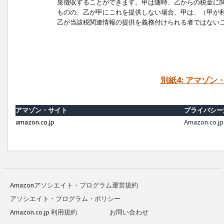
泉徴収することができます。甲は随時、乙からの税金に
ものの、乙が甲にこれを提供しない場合、甲は、（甲が
乙が当該税関連情報の提供を義務付けられる者ではない
別紙4: アマゾ
アマゾン・サイト
プライバシー
amazon.co.jp
Amazon.c
Amazonアソシエイト・プログラム運営規約
アソシエイト・プログラム・ポリシー
Amazon.co.jp 利用規約
お問い合わせ