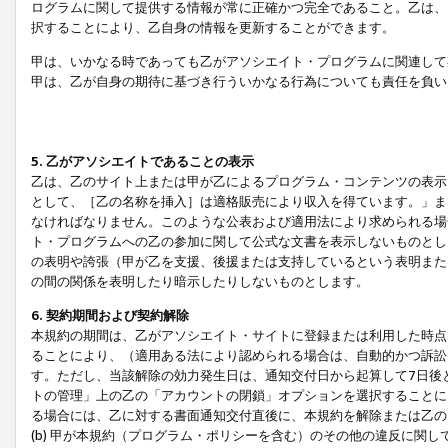
ログラムに関して提供する情報が常に正確かつ完全であること。乙は、
択することにより、乙自身の情報を更新することができます。
甲は、いかなる時であっても乙がアソシエイト・プログラムに関連して
甲は、乙が自身の期待に基づき行ういかなる行為についても責任を負い
5. 乙がアソシエイトであることの表示
乙は、乙のサイト上または甲が乙によるプログラム・コンテンツの表示ま
として、［乙の名称を挿入］は適格販売により収入を得ています。」ま
なければなりません。このような公表および適用法により求められる場
ト・プログラムへの乙の参加に関して公式な文書を表示しないものとし
の表明や誇張（甲が乙を支援、後援または支持しているという表明また
の間の関係を表明したり暗示したりしないものとします。
6. 契約期間および契約解除
本規約の期間は、乙がアソシエイト・サイトに登録または利用した時点
ることにより、（適用ある法により認められる場合は、自動的かつ訴訟
す。ただし、当該解除の効力発生日は、通知交付日から起算して7日後
トの管理」上の乙の「アカウントの閉鎖」オプションを選択することに
る場合には、乙に対する書面通知交付直後に、本規約を解除または乙のア
(b) 甲が本規約（プログラム・ポリシーを含む）のその他の違反に関し