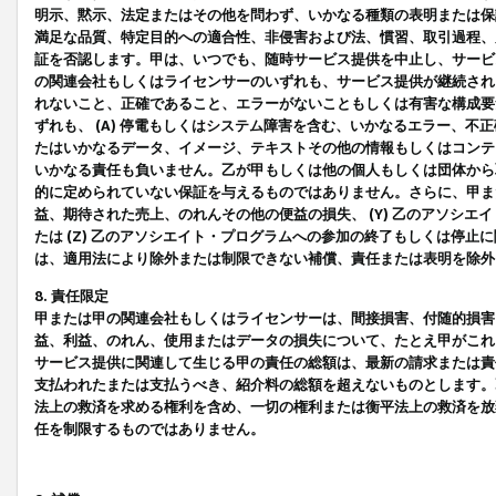
明示、黙示、法定またはその他を問わず、いかなる種類の表明または保
満足な品質、特定目的への適合性、非侵害および法、慣習、取引過程、
証を否認します。甲は、いつでも、随時サービス提供を中止し、サービ
の関連会社もしくはライセンサーのいずれも、サービス提供が継続され
れないこと、正確であること、エラーがないこともしくは有害な構成要
ずれも、 (A) 停電もしくはシステム障害を含む、いかなるエラー、不
たはいかなるデータ、イメージ、テキストその他の情報もしくはコンテ
いかなる責任も負いません。乙が甲もしくは他の個人もしくは団体から
的に定められていない保証を与えるものではありません。さらに、甲また
益、期待された売上、のれんその他の便益の損失、 (Y) 乙のアソシ
たは (Z) 乙のアソシエイト・プログラムへの参加の終了もしくは停
は、適用法により除外または制限できない補償、責任または表明を除外
8. 責任限定
甲または甲の関連会社もしくはライセンサーは、間接損害、付随的損害
益、利益、のれん、使用またはデータの損失について、たとえ甲がこれ
サービス提供に関連して生じる甲の責任の総額は、最新の請求または責
支払われたまたは支払うべき、紹介料の総額を超えないものとします。
法上の救済を求める権利を含め、一切の権利または衡平法上の救済を放
任を制限するものではありません。