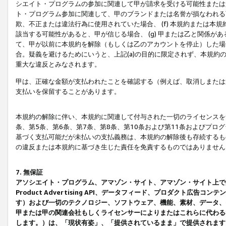
シエイト・プログラムの参加に関連して甲が請求を受ける可能性または責
ト・プログラム参加に関連して、甲のブランドまたは名誉が損なわれる可
欺、不正または違法行為に使用されていた場合、 (f) 本規約または
該当する可能性があると、甲が信じる場合、 (g) 甲または乙と関係
て、甲が以前に本規約を解除（もしくは乙のアカウントを停止）した場合
合。疑義を避けるためにいうと、上記(a)の目的に限定されず、本規約
重大な違反とみなされます。
甲は、正確な金額が支払われたことを確認する（例えば、取消しまたは
支払いを保留することがあります。
本規約の解除に伴い、本規約に関連して付与された一切のライセンスを
条、第5条、第6条、第7条、第8条、第10条および第11条およびプ
基づく支払可能だが未払いの支払義務は、本規約の解除後も存続するも
の違反または本規約に基づき生じた責任を免責するものではありません
7. 無保証
アソシエイト・プログラム、アマゾン・サイト、アマゾン・サイト上で
Product Advertising API、データフィード、プロダクト
す）および一切のテクノロジー、ソフトウェア、機能、素材、データ、
甲または甲の関連会社もしくライセンサーによりまたはこれらに代わる
します。）は、「現状有姿」、「提供されているまま」で提供されます