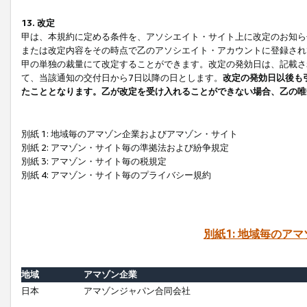
13. 改定
甲は、本規約に定める条件を、アソシエイト・サイト上に改定のお知ら
または改定内容をその時点で乙のアソシエイト・アカウントに登録され
甲の単独の裁量にて改定することができます。改定の発効日は、記載さ
て、当該通知の交付日から7日以降の日とします。
改定の発効日以後も
たこととなります。乙が改定を受け入れることができない場合、乙の唯
別紙 1: 地域毎のアマゾン企業およびアマゾン・サイト
別紙 2: アマゾン・サイト毎の準拠法および紛争規定
別紙 3: アマゾン・サイト毎の税規定
別紙 4: アマゾン・サイト毎のプライバシー規約
別紙1: 地域毎のア
地域
アマゾン企業
日本
アマゾンジャパン合同会社