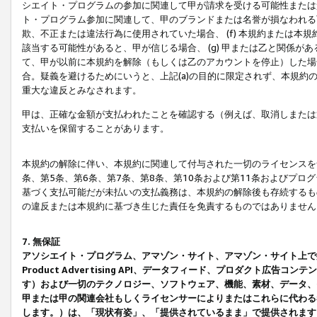
シエイト・プログラムの参加に関連して甲が請求を受ける可能性または責
ト・プログラム参加に関連して、甲のブランドまたは名誉が損なわれる可
欺、不正または違法行為に使用されていた場合、 (f) 本規約または
該当する可能性があると、甲が信じる場合、 (g) 甲または乙と関係
て、甲が以前に本規約を解除（もしくは乙のアカウントを停止）した場合
合。疑義を避けるためにいうと、上記(a)の目的に限定されず、本規約
重大な違反とみなされます。
甲は、正確な金額が支払われたことを確認する（例えば、取消しまたは
支払いを保留することがあります。
本規約の解除に伴い、本規約に関連して付与された一切のライセンスを
条、第5条、第6条、第7条、第8条、第10条および第11条およびプ
基づく支払可能だが未払いの支払義務は、本規約の解除後も存続するも
の違反または本規約に基づき生じた責任を免責するものではありません
7. 無保証
アソシエイト・プログラム、アマゾン・サイト、アマゾン・サイト上で
Product Advertising API、データフィード、プロダクト
す）および一切のテクノロジー、ソフトウェア、機能、素材、データ、
甲または甲の関連会社もしくライセンサーによりまたはこれらに代わる
します。）は、「現状有姿」、「提供されているまま」で提供されます