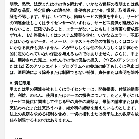
明示、黙示、法定またはその他を問わず、いかなる種類の表明または保
満足な品質、特定目的への適合性、非侵害および法、慣習、取引過程、
証を否認します。甲は、いつでも、随時サービス提供を中止し、サービ
の関連会社もしくはライセンサーのいずれも、サービス提供が継続され
れないこと、正確であること、エラーがないこともしくは有害な構成要
ずれも、 (A) 停電もしくはシステム障害を含む、いかなるエラー、不
たはいかなるデータ、イメージ、テキストその他の情報もしくはコンテ
いかなる責任も負いません。乙が甲もしくは他の個人もしくは団体から
的に定められていない保証を与えるものではありません。さらに、甲また
益、期待された売上、のれんその他の便益の損失、 (Y) 乙のアソシ
たは (Z) 乙のアソシエイト・プログラムへの参加の終了もしくは停
は、適用法により除外または制限できない補償、責任または表明を除外
8. 責任限定
甲または甲の関連会社もしくはライセンサーは、間接損害、付随的損害
益、利益、のれん、使用またはデータの損失について、たとえ甲がこれ
サービス提供に関連して生じる甲の責任の総額は、最新の請求または責
支払われたまたは支払うべき、紹介料の総額を超えないものとします。
法上の救済を求める権利を含め、一切の権利または衡平法上の救済を放
任を制限するものではありません。