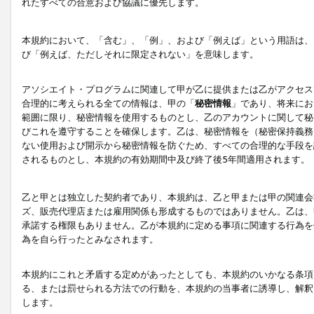
れたすべての合意および協議に優先します。
本規約において、「含む」、「例」、および「例えば」という用語は、
び「例えば、ただしそれに限定されない」を意味します。
アソシエイト・プログラムに関連して甲が乙に提供または乙がアクセス
合理的に考えられる全ての情報は、甲の「
秘密情報
」であり、将来にお
範囲に限り、秘密情報を使用するものとし、乙のアカウントに関して秘
びこれを遵守することを確保します。乙は、秘密情報を（秘密保持義務
ない使用および開示から秘密情報を防ぐため、すべての合理的な手段を
されるものとし、本規約の有効期間中及び終了後5年間適用されます。
乙と甲とは独立した契約者であり、本規約は、乙と甲または甲の関連会
ズ、販売代理店または雇用関係も形成するものではありません。乙は、
承諾する権限もありません。乙が本規約に定める事項に関連する行為を
為を自ら行ったとみなされます。
本規約にこれと矛盾する定めがあったとしても、本規約のいかなる条項
る、または罰せられる方法での行動を、本規約の当事者に誘導し、解釈
します。