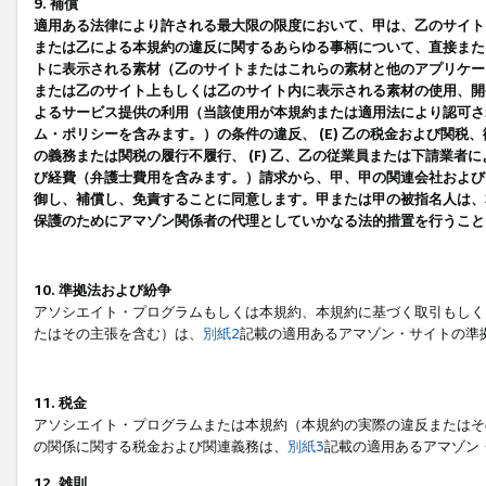
9. 補償
適用ある法律により許される最大限の限度において、甲は、乙のサイト
または乙による本規約の違反に関するあらゆる事柄について、直接または
トに表示される素材（乙のサイトまたはこれらの素材と他のアプリケーシ
または乙のサイト上もしくは乙のサイト内に表示される素材の使用、開発
よるサービス提供の利用（当該使用が本規約または適用法により認可され
ム・ポリシーを含みます。）の条件の違反、 (E) 乙の税金および関
の義務または関税の履行不履行、 (F) 乙、乙の従業員または下請業
び経費（弁護士費用を含みます。）請求から、甲、甲の関連会社および
御し、補償し、免責することに同意します。甲または甲の被指名人は、
保護のためにアマゾン関係者の代理としていかなる法的措置を行うこと
10. 準拠法および紛争
アソシエイト・プログラムもしくは本規約、本規約に基づく取引もしく
たはその主張を含む）は、
別紙2
記載の適用あるアマゾン・サイトの準
11. 税金
アソシエイト・プログラムまたは本規約（本規約の実際の違反またはそ
の関係に関する税金および関連義務は、
別紙3
記載の適用あるアマゾン
12. 雑則