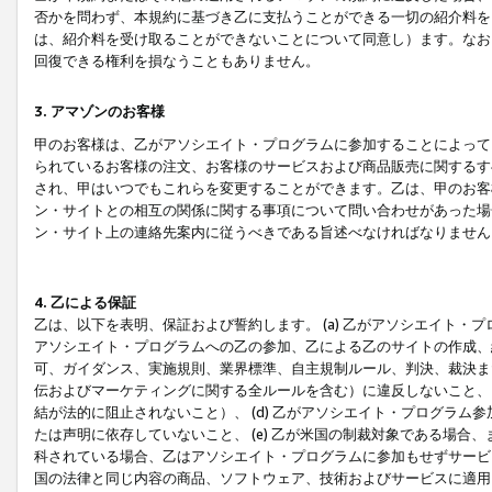
否かを問わず、本規約に基づき乙に支払うことができる一切の紹介料を
は、紹介料を受け取ることができないことについて同意し）ます。なお
回復できる権利を損なうこともありません。
3. アマゾンのお客様
甲のお客様は、乙がアソシエイト・プログラムに参加することによって
られているお客様の注文、お客様のサービスおよび商品販売に関するす
され、甲はいつでもこれらを変更することができます。乙は、甲のお客
ン・サイトとの相互の関係に関する事項について問い合わせがあった場
ン・サイト上の連絡先案内に従うべきである旨述べなければなりません
4. 乙による保証
乙は、以下を表明、保証および誓約します。 (a) 乙がアソシエイト・
アソシエイト・プログラムへの乙の参加、乙による乙のサイトの作成、
可、ガイダンス、実施規則、業界標準、自主規制ルール、判決、裁決ま
伝およびマーケティングに関する全ルールを含む）に違反しないこと、 
結が法的に阻止されないこと）、 (d) 乙がアソシエイト・プログラ
たは声明に依存していないこと、 (e) 乙が米国の制裁対象である場
科されている場合、乙はアソシエイト・プログラムに参加もせずサービス
国の法律と同じ内容の商品、ソフトウェア、技術およびサービスに適用さ