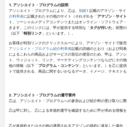
1. アソシエイト・プログラムの説明
アソシエイト・プログラムにより、乙は、
別紙1
記載のアマゾン・サイ
介料率表
に記載されたその他のサイト（それぞれを「
アマゾン・サイト
ト、ソーシャルメディアコンテンツまたはオンライン・ソフトウェア・
きます。このリンクには、甲が提供する特別な「
タグが付いた
」状態の
（以下「
特別リンク
」といいます。）。
お客様が特別リンクのクリックスルーにより、アマゾン・サイトで販売
アソシエイト・プログラム紹介料率表
記載の詳細のとおり（および同表
によるこれらの商品およびサービスの宣伝の便宜のため、甲は、アソシ
ト、ウィジェット、リンク、マーケティングコンテンツならびにその他
他の情報（以下「
プログラム・コンテンツ
」といいます。）を乙に提供
トで提供される、商品に関するいかなるデータ、イメージ、テキストも
2. アソシエイト・プログラムの遵守要件
乙は、アソシエイト・プログラムへの参加および紹介料の受け取りに際
乙は甲に対し、乙による本規約遵守を確認するために甲が求める情報を
乙が本規約またはその他の適用されるアマゾンの規約に違反した場合、