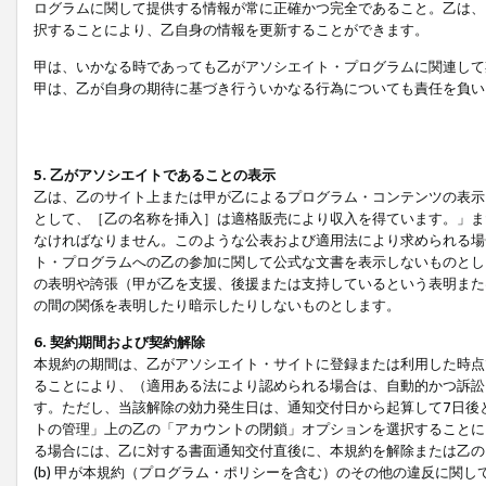
ログラムに関して提供する情報が常に正確かつ完全であること。乙は、
択することにより、乙自身の情報を更新することができます。
甲は、いかなる時であっても乙がアソシエイト・プログラムに関連して
甲は、乙が自身の期待に基づき行ういかなる行為についても責任を負い
5. 乙がアソシエイトであることの表示
乙は、乙のサイト上または甲が乙によるプログラム・コンテンツの表示ま
として、［乙の名称を挿入］は適格販売により収入を得ています。」ま
なければなりません。このような公表および適用法により求められる場
ト・プログラムへの乙の参加に関して公式な文書を表示しないものとし
の表明や誇張（甲が乙を支援、後援または支持しているという表明また
の間の関係を表明したり暗示したりしないものとします。
6. 契約期間および契約解除
本規約の期間は、乙がアソシエイト・サイトに登録または利用した時点
ることにより、（適用ある法により認められる場合は、自動的かつ訴訟
す。ただし、当該解除の効力発生日は、通知交付日から起算して7日後
トの管理」上の乙の「アカウントの閉鎖」オプションを選択することに
る場合には、乙に対する書面通知交付直後に、本規約を解除または乙のア
(b) 甲が本規約（プログラム・ポリシーを含む）のその他の違反に関し