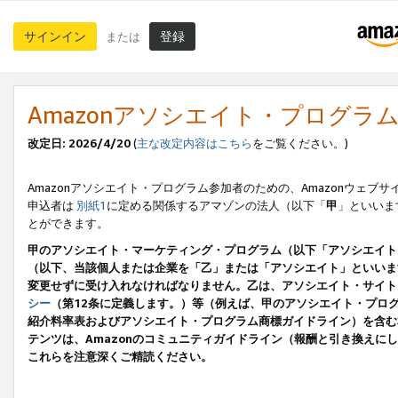
サインイン
登録
または
Amazonアソシエイト・プログラ
改定日: 2026/4/20
(
主な改定内容はこちら
をご覧ください。)
Amazonアソシエイト・プログラム参加者のための、Amazonウェブサ
申込者は
別紙1
に定める関係するアマゾンの法人（以下「
甲
」といいま
とができます。
甲のアソシエイト・マーケティング・プログラム（以下「アソシエイト
（以下、当該個人または企業を「乙」または「アソシエイト」といいま
変更せずに受け入れなければなりません。乙は、アソシエイト・サイト
シー
（第12条に定義します。）等（例えば、甲のアソシエイト・プロ
紹介料率表およびアソシエイト・プログラム商標ガイドライン）を含む本規
テンツは、Amazonのコミュニティガイドライン（報酬と引き換え
これらを注意深くご精読ください。