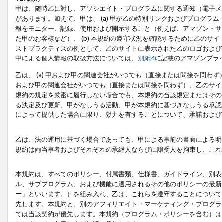
甲は、随時乙に対し、アソシエイト・プログラムに関する通知（電子メ
があります。加えて、甲は、 (a) 甲が乙の特別リンクおよびプログ
報をモニター、記録、使用および開示すること（例えば、アマゾン・サ
た甲のお客様など）、 (b) 本規約の遵守状況を確認するために乙のサイ
ストプラクティスの例として、乙のサイトに表示された乙のロゴおよび
甲による個人情報の取扱方法については、
別紙4
に記載のアマゾンプラ
乙は、 (a) 甲および甲の関連会社がいつでも（直接または間接を問わず
および甲の関連会社がいつでも（直接または間接を問わず）、乙のサイ
規約の規定を厳密に履行しない場合でも、本規約の当該規定またはその他
る決定及び更新、甲がなしうる活動、甲が本規約に基づきなしうる承認
によって提供した場合に限り、効力を有することについて、承諾および
乙は、法の運用に基づく場合であっても、甲による事前の書面による明
規約は両当事者およびそれぞれの承継人ならびに譲受人を拘束し、これ
本規約は、すべてのポリシー、付属書類、仕様書、ガイドライン、別表
ル、サブプログラム、および機能に適用されるその他のポリシーの最新
ー
」といいます。）を組み入れ、乙は、これらを遵守することについて
先します。本規約と、別のアフィリエイト・マーケティング・プログラ
ては当該契約が優先します。本規約（プログラム・ポリシーを含む）は