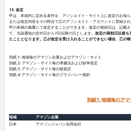
13. 改定
甲は、本規約に定める条件を、アソシエイト・サイト上に改定のお知ら
または改定内容をその時点で乙のアソシエイト・アカウントに登録され
甲の単独の裁量にて改定することができます。改定の発効日は、記載さ
て、当該通知の交付日から7日以降の日とします。
改定の発効日以後も
たこととなります。乙が改定を受け入れることができない場合、乙の唯
別紙 1: 地域毎のアマゾン企業およびアマゾン・サイト
別紙 2: アマゾン・サイト毎の準拠法および紛争規定
別紙 3: アマゾン・サイト毎の税規定
別紙 4: アマゾン・サイト毎のプライバシー規約
別紙1: 地域毎のア
地域
アマゾン企業
日本
アマゾンジャパン合同会社