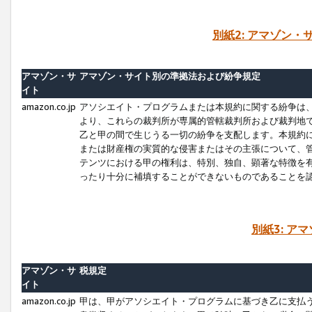
別紙2: アマゾン
アマゾン・サ
アマゾン・サイト別の準拠法および紛争規定
イト
amazon.co.jp
アソシエイト・プログラムまたは本規約に関する紛争は
より、これらの裁判所が専属的管轄裁判所および裁判地
乙と甲の間で生じうる一切の紛争を支配します。本規約
または財産権の実質的な侵害またはその主張について、
テンツにおける甲の権利は、特別、独自、顕著な特徴を
ったり十分に補填することができないものであることを
別紙3: ア
アマゾン・サ
税規定
イト
amazon.co.jp
甲は、甲がアソシエイト・プログラムに基づき乙に支払