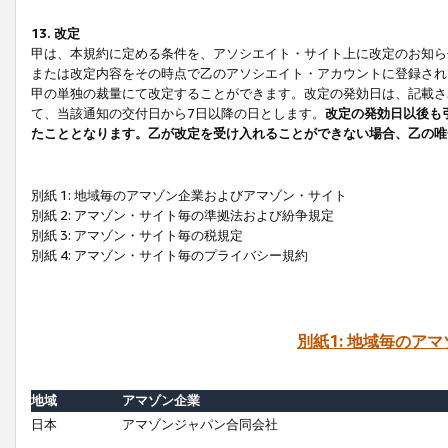
13. 改定
甲は、本規約に定める条件を、アソシエイト・サイト上に改定のお知ら
または改定内容をその時点で乙のアソシエイト・アカウントに登録され
甲の単独の裁量にて改定することができます。改定の発効日は、記載さ
て、当該通知の交付日から7日以降の日とします。
改定の発効日以後も
たこととなります。乙が改定を受け入れることができない場合、乙の唯
別紙 1: 地域毎のアマゾン企業およびアマゾン・サイト
別紙 2: アマゾン・サイト毎の準拠法および紛争規定
別紙 3: アマゾン・サイト毎の税規定
別紙 4: アマゾン・サイト毎のプライバシー規約
別紙1: 地域毎のア
地域
アマゾン企業
日本
アマゾンジャパン合同会社