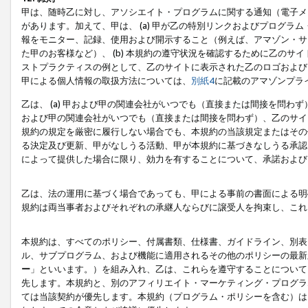
甲は、随時乙に対し、アソシエイト・プログラムに関する通知（電子メ
があります。加えて、甲は、 (a) 甲が乙の特別リンクおよびプログ
報をモニター、記録、使用および開示すること（例えば、アマゾン・サ
た甲のお客様など）、 (b) 本規約の遵守状況を確認するために乙のサイ
ストプラクティスの例として、乙のサイトに表示された乙のロゴおよび
甲による個人情報の取扱方法については、
別紙4
に記載のアマゾンプラ
乙は、 (a) 甲および甲の関連会社がいつでも（直接または間接を問わず
および甲の関連会社がいつでも（直接または間接を問わず）、乙のサイ
規約の規定を厳密に履行しない場合でも、本規約の当該規定またはその他
る決定及び更新、甲がなしうる活動、甲が本規約に基づきなしうる承認
によって提供した場合に限り、効力を有することについて、承諾および
乙は、法の運用に基づく場合であっても、甲による事前の書面による明
規約は両当事者およびそれぞれの承継人ならびに譲受人を拘束し、これ
本規約は、すべてのポリシー、付属書類、仕様書、ガイドライン、別表
ル、サブプログラム、および機能に適用されるその他のポリシーの最新
ー
」といいます。）を組み入れ、乙は、これらを遵守することについて
先します。本規約と、別のアフィリエイト・マーケティング・プログラ
ては当該契約が優先します。本規約（プログラム・ポリシーを含む）は