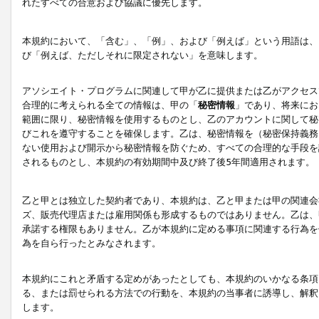
れたすべての合意および協議に優先します。
本規約において、「含む」、「例」、および「例えば」という用語は、
び「例えば、ただしそれに限定されない」を意味します。
アソシエイト・プログラムに関連して甲が乙に提供または乙がアクセス
合理的に考えられる全ての情報は、甲の「
秘密情報
」であり、将来にお
範囲に限り、秘密情報を使用するものとし、乙のアカウントに関して秘
びこれを遵守することを確保します。乙は、秘密情報を（秘密保持義務
ない使用および開示から秘密情報を防ぐため、すべての合理的な手段を
されるものとし、本規約の有効期間中及び終了後5年間適用されます。
乙と甲とは独立した契約者であり、本規約は、乙と甲または甲の関連会
ズ、販売代理店または雇用関係も形成するものではありません。乙は、
承諾する権限もありません。乙が本規約に定める事項に関連する行為を
為を自ら行ったとみなされます。
本規約にこれと矛盾する定めがあったとしても、本規約のいかなる条項
る、または罰せられる方法での行動を、本規約の当事者に誘導し、解釈
します。