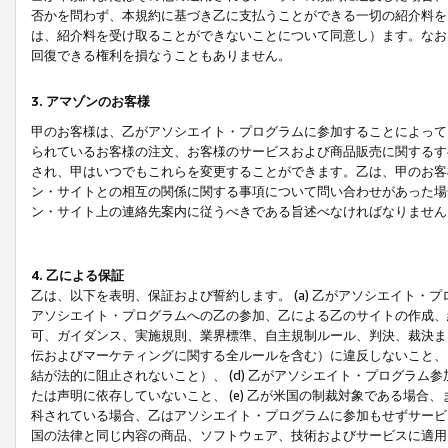
否かを問わず、本規約に基づき乙に支払うことができる一切の紹介料を
は、紹介料を受け取ることができないことについて同意し）ます。なお
回復できる権利を損なうこともありません。
3. アマゾンのお客様
甲のお客様は、乙がアソシエイト・プログラムに参加することによって
られているお客様の注文、お客様のサービスおよび商品販売に関するす
され、甲はいつでもこれらを変更することができます。乙は、甲のお客
ン・サイトとの相互の関係に関する事項について問い合わせがあった場
ン・サイト上の連絡先案内に従うべきである旨述べなければなりません
4. 乙による保証
乙は、以下を表明、保証および誓約します。 (a) 乙がアソシエイト・
アソシエイト・プログラムへの乙の参加、乙による乙のサイトの作成、
可、ガイダンス、実施規則、業界標準、自主規制ルール、判決、裁決ま
伝およびマーケティングに関する全ルールを含む）に違反しないこと、 
結が法的に阻止されないこと）、 (d) 乙がアソシエイト・プログラ
たは声明に依存していないこと、 (e) 乙が米国の制裁対象である場
科されている場合、乙はアソシエイト・プログラムに参加もせずサービス
国の法律と同じ内容の商品、ソフトウェア、技術およびサービスに適用さ