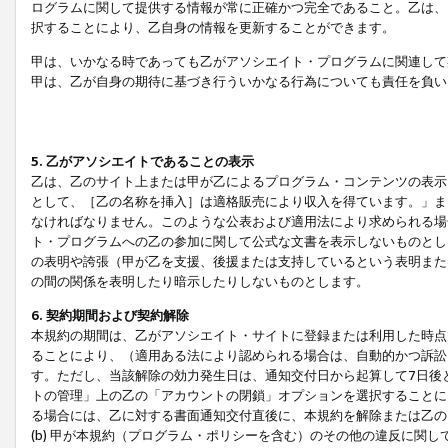
ログラムに関して提供する情報が常に正確かつ完全であること。乙は、
択することにより、乙自身の情報を更新することができます。
甲は、いかなる時であっても乙がアソシエイト・プログラムに関連して
甲は、乙が自身の期待に基づき行ういかなる行為についても責任を負い
5. 乙がアソシエイトであることの表示
乙は、乙のサイト上または甲が乙によるプログラム・コンテンツの表示ま
として、［乙の名称を挿入］は適格販売により収入を得ています。」ま
なければなりません。このような公表および適用法により求められる場
ト・プログラムへの乙の参加に関して公式な文書を表示しないものとし
の表明や誇張（甲が乙を支援、後援または支持しているという表明また
の間の関係を表明したり暗示したりしないものとします。
6. 契約期間および契約解除
本規約の期間は、乙がアソシエイト・サイトに登録または利用した時点
ることにより、（適用ある法により認められる場合は、自動的かつ訴訟
す。ただし、当該解除の効力発生日は、通知交付日から起算して7日後
トの管理」上の乙の「アカウントの閉鎖」オプションを選択することに
る場合には、乙に対する書面通知交付直後に、本規約を解除または乙のア
(b) 甲が本規約（プログラム・ポリシーを含む）のその他の違反に関し