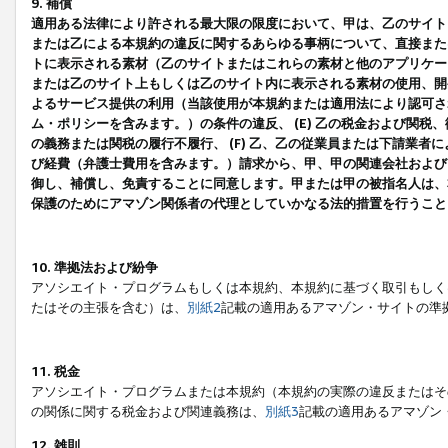
9. 補償
適用ある法律により許される最大限の限度において、甲は、乙のサイト
または乙による本規約の違反に関するあらゆる事柄について、直接または
トに表示される素材（乙のサイトまたはこれらの素材と他のアプリケーシ
または乙のサイト上もしくは乙のサイト内に表示される素材の使用、開発
よるサービス提供の利用（当該使用が本規約または適用法により認可され
ム・ポリシーを含みます。）の条件の違反、 (E) 乙の税金および関
の義務または関税の履行不履行、 (F) 乙、乙の従業員または下請業
び経費（弁護士費用を含みます。）請求から、甲、甲の関連会社および
御し、補償し、免責することに同意します。甲または甲の被指名人は、
保護のためにアマゾン関係者の代理としていかなる法的措置を行うこと
10. 準拠法および紛争
アソシエイト・プログラムもしくは本規約、本規約に基づく取引もしく
たはその主張を含む）は、
別紙2
記載の適用あるアマゾン・サイトの準
11. 税金
アソシエイト・プログラムまたは本規約（本規約の実際の違反またはそ
の関係に関する税金および関連義務は、
別紙3
記載の適用あるアマゾン
12. 雑則