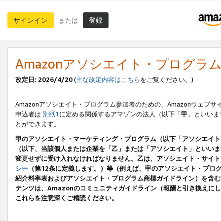
サインイン
登録
または
Amazonアソシエイト・プログラ
改定日: 2026/4/20
(
主な改定内容はこちら
をご覧ください。)
Amazonアソシエイト・プログラム参加者のための、Amazonウェブサ
申込者は
別紙1
に定める関係するアマゾンの法人（以下「
甲
」といいま
とができます。
甲のアソシエイト・マーケティング・プログラム（以下「アソシエイト
（以下、当該個人または企業を「乙」または「アソシエイト」といいま
変更せずに受け入れなければなりません。乙は、アソシエイト・サイト
シー
（第12条に定義します。）等（例えば、甲のアソシエイト・プロ
紹介料率表およびアソシエイト・プログラム商標ガイドライン）を含む本規
テンツは、Amazonのコミュニティガイドライン（報酬と引き換え
これらを注意深くご精読ください。