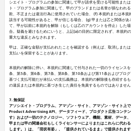
シエイト・プログラムの参加に関連して甲が請求を受ける可能性または責
ト・プログラム参加に関連して、甲のブランドまたは名誉が損なわれる可
欺、不正または違法行為に使用されていた場合、 (f) 本規約または
該当する可能性があると、甲が信じる場合、 (g) 甲または乙と関係
て、甲が以前に本規約を解除（もしくは乙のアカウントを停止）した場合
合。疑義を避けるためにいうと、上記(a)の目的に限定されず、本規約
重大な違反とみなされます。
甲は、正確な金額が支払われたことを確認する（例えば、取消しまたは
支払いを保留することがあります。
本規約の解除に伴い、本規約に関連して付与された一切のライセンスを
条、第5条、第6条、第7条、第8条、第10条および第11条およびプ
基づく支払可能だが未払いの支払義務は、本規約の解除後も存続するも
の違反または本規約に基づき生じた責任を免責するものではありません
7. 無保証
アソシエイト・プログラム、アマゾン・サイト、アマゾン・サイト上で
Product Advertising API、データフィード、プロダクト
す）および一切のテクノロジー、ソフトウェア、機能、素材、データ、
甲または甲の関連会社もしくライセンサーによりまたはこれらに代わる
します。）は、「現状有姿」、「提供されているまま」で提供されます