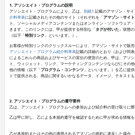
1. アソシエイト・プログラムの説明
アソシエイト・プログラムにより、乙は、
別紙1
記載のアマゾン・サイ
介料率表
に記載されたその他のサイト（それぞれを「
アマゾン・サイト
ト、ソーシャルメディアコンテンツまたはオンライン・ソフトウェア・
きます。このリンクには、甲が提供する特別な「
タグが付いた
」状態の
（以下「
特別リンク
」といいます。）。
お客様が特別リンクのクリックスルーにより、アマゾン・サイトで販売
アソシエイト・プログラム紹介料率表
記載の詳細のとおり（および同表
によるこれらの商品およびサービスの宣伝の便宜のため、甲は、アソシ
ト、ウィジェット、リンク、マーケティングコンテンツならびにその他
他の情報（以下「
プログラム・コンテンツ
」といいます。）を乙に提供
トで提供される、商品に関するいかなるデータ、イメージ、テキストも
2. アソシエイト・プログラムの遵守要件
乙は、アソシエイト・プログラムへの参加および紹介料の受け取りに際
乙は甲に対し、乙による本規約遵守を確認するために甲が求める情報を
乙が本規約またはその他の適用されるアマゾンの規約に違反した場合、