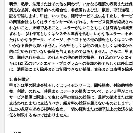
明示、黙示、法定またはその他を問わず、いかなる種類の表明または保
満足な品質、特定目的への適合性、非侵害および法、慣習、取引過程、
証を否認します。甲は、いつでも、随時サービス提供を中止し、サービ
の関連会社もしくはライセンサーのいずれも、サービス提供が継続され
れないこと、正確であること、エラーがないこともしくは有害な構成要
ずれも、 (A) 停電もしくはシステム障害を含む、いかなるエラー、不
たはいかなるデータ、イメージ、テキストその他の情報もしくはコンテ
いかなる責任も負いません。乙が甲もしくは他の個人もしくは団体から
的に定められていない保証を与えるものではありません。さらに、甲また
益、期待された売上、のれんその他の便益の損失、 (Y) 乙のアソシ
たは (Z) 乙のアソシエイト・プログラムへの参加の終了もしくは停
は、適用法により除外または制限できない補償、責任または表明を除外
8. 責任限定
甲または甲の関連会社もしくはライセンサーは、間接損害、付随的損害
益、利益、のれん、使用またはデータの損失について、たとえ甲がこれ
サービス提供に関連して生じる甲の責任の総額は、最新の請求または責
支払われたまたは支払うべき、紹介料の総額を超えないものとします。
法上の救済を求める権利を含め、一切の権利または衡平法上の救済を放
任を制限するものではありません。