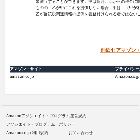
泉徴収することができます。甲は随時、乙からの税金に
ものの、乙が甲にこれを提供しない場合、甲は、（甲が
乙が当該税関連情報の提供を義務付けられる者ではない
別紙4: アマゾ
アマゾン・サイト
プライバシー
amazon.co.jp
Amazon.c
Amazonアソシエイト・プログラム運営規約
アソシエイト・プログラム・ポリシー
Amazon.co.jp 利用規約
お問い合わせ