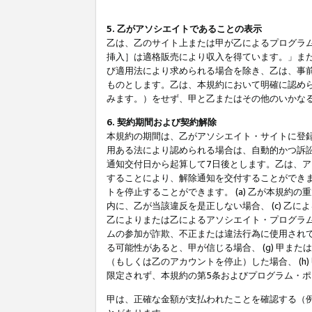
5. 乙がアソシエイトであることの表示
乙は、乙のサイト上または甲が乙によるプログラム
挿入］は適格販売により収入を得ています。」ま
び適用法により求められる場合を除き、乙は、事
ものとします。乙は、本規約において明確に認め
みます。）をせず、甲と乙またはその他のいかな
6. 契約期間および契約解除
本規約の期間は、乙がアソシエイト・サイトに登
用ある法により認められる場合は、自動的かつ訴
通知交付日から起算して7日後とします。乙は、
することにより、解除通知を交付することができ
トを停止することができます。 (a) 乙が本規約
内に、乙が当該違反を是正しない場合、 (c) 乙
乙によりまたは乙によるアソシエイト・プログラム
ムの参加が詐欺、不正または違法行為に使用されて
る可能性があると、甲が信じる場合、 (g) 甲
（もしくは乙のアカウントを停止）した場合、 (h
限定されず、本規約の第5条およびプログラム・
甲は、正確な金額が支払われたことを確認する（