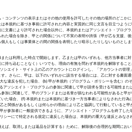
・コンテンツの表示またはその他の使用を許可したその他の場所のどこかに、
たは本規約に基づき事前に許可された内容と実質的に同じ文言を目立つように
前に文書により許可された場合以外に、本規約またはアソシエイト・プログラ
られた場合を除き、甲との関係について不実の表明や誇張（甲が乙を支援、後
る個人もしくは事業体との間の関係を表明したり暗示したりしないものとしま
録または利用した時点で開始します。乙または甲のいずれも、他方当事者に対
訟に持ち込むことなく）いつでも、理由の有無を問わず本規約を解除すること
アソシエイト・サイト上の乙のアカウントにログインし、「アカウントの管理
ます。さらに、甲は、以下のいずれかに該当する場合には、乙に対する書面通
の重大な違反を犯した場合、 (b) 甲が本規約（プログラム・ポリシーを含む）
によるアソシエイト・プログラムの参加に関連して甲が請求を受ける可能性または
参加に関連して、甲のブランドまたは名誉が損なわれる可能性があると甲が信じ
いた場合、 (f) 本規約または本規約に基づき一方当事者によりなされた行
または乙と関係があるもしくは何らかの理由により乙と協調して行動していると
) 甲が参加者に一般提供できるように、アソシエイト・プログラムを終了した
ポリシーにて特定される規定に違反した場合は、本規約の重大な違反とみなさ
例えば、取消しまたは返品を計算する）ために、解除後の合理的な期間におい