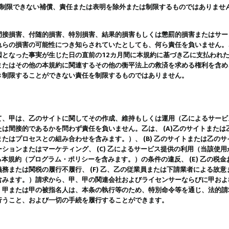
は制限できない補償、責任または表明を除外または制限するものではありませ
間接損害、付随的損害、特別損害、結果的損害もしくは懲罰的損害またはサー
れらの損害の可能性につき知らされていたとしても、何ら責任を負いません。
因となった事実が生じた日の直前の12カ月間に本規約に基づき乙に支払われ
またはその他の本規約に関連するその他の衡平法上の救済を求める権利を含め
き制限することができない責任を制限するものではありません。
て、甲は、乙のサイトに関してその作成、維持もしくは運用（乙によるサービ
は間接的であるかを問わず責任を負いません。乙は、 (A)乙のサイトまた
たはプロセスとの組み合わせを含みます。）、 (B) 乙のサイトまたは乙の
ションまたはマーケティング、 (C) 乙によるサービス提供の利用（当該使
よる本規約（プログラム・ポリシーを含みます。）の条件の違反、 (E) 乙の
務または関税の履行不履行、 (F) 乙、乙の従業員または下請業者による故
含みます。）請求から、甲、甲の関連会社およびライセンサーならびに甲およ
。甲または甲の被指名人は、本条の執行等のため、特別命令等を通じ、法的請
行うこと、および一切の手続を履行することができます。