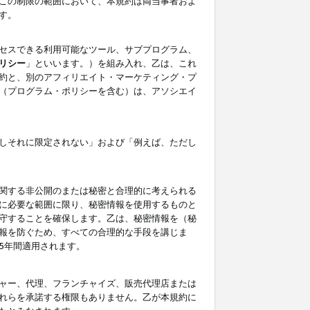
この制限の範囲において、本規約は両当事者およ
す。
セスできる利用可能なツール、サブプログラム、
リシー
」といいます。）を組み入れ、乙は、これ
約と、別のアフィリエイト・マーケティング・プ
（プログラム・ポリシーを含む）は、アソシエイ
しそれに限定されない」および「例えば、ただし
関する非公開のまたは秘密と合理的に考えられる
に必要な範囲に限り、秘密情報を使用するものと
守することを確保します。乙は、秘密情報を（秘
報を防ぐため、すべての合理的な手段を講じま
5年間適用されます。
ャー、代理、フランチャイズ、販売代理店または
れらを承諾する権限もありません。乙が本規約に