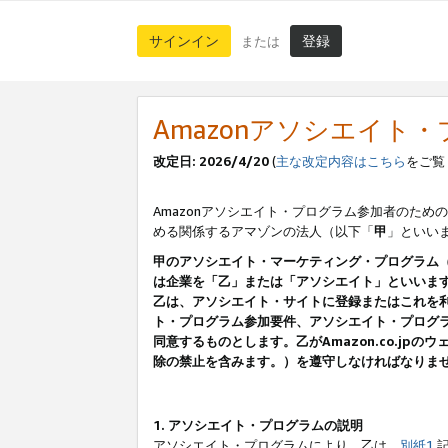
サインイン
登録
または
Amazonアソシエイト
改定日: 2026/4/20
(
主な改定内容はこちら
をご覧
Amazonアソシエイト・プログラム参加者のための
める関係するアマゾンの法人（以下「
甲
」といい
甲のアソシエイト・マーケティング・プログラム
は企業を「乙」または「アソシエイト」といいま
乙は、アソシエイト・サイトに登録またはこれを
ト・プログラム参加要件、アソシエイト・プログラ
同意するものとします。乙がAmazon.co.j
除の禁止を含みます。）を遵守しなければなりま
1. アソシエイト・プログラムの説明
アソシエイト・プログラムにより、乙は、
別紙1
記