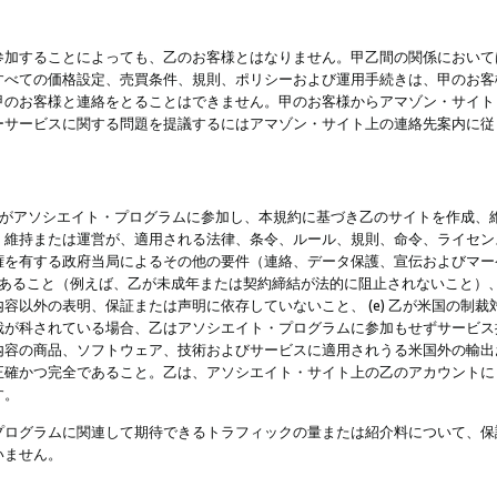
参加することによっても、乙のお客様とはなりません。甲乙間の関係において
すべての価格設定、売買条件、規則、ポリシーおよび運用手続きは、甲のお客
甲のお客様と連絡をとることはできません。甲のお客様からアマゾン・サイト
ーサービスに関する問題を提議するにはアマゾン・サイト上の連絡先案内に従
 乙がアソシエイト・プログラムに参加し、本規約に基づき乙のサイトを作成、維
、維持または運営が、適用される法律、条令、ルール、規則、命令、ライセン
権を有する政府当局によるその他の要件（連絡、データ保護、宣伝およびマー
力があること（例えば、乙が未成年または契約締結が法的に阻止されないこと）、 
容以外の表明、保証または声明に依存していないこと、 (e) 乙が米国の制
が科されている場合、乙はアソシエイト・プログラムに参加もせずサービス提供
容の商品、ソフトウェア、技術およびサービスに適用されうる米国外の輸出およ
正確かつ完全であること。乙は、アソシエイト・サイト上の乙のアカウントに
す。
プログラムに関連して期待できるトラフィックの量または紹介料について、保
いません。