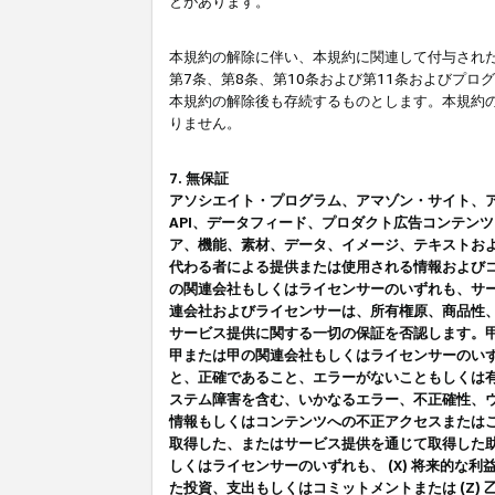
とがあります。
本規約の解除に伴い、本規約に関連して付与された
第7条、第8条、第10条および第11条およびプ
本規約の解除後も存続するものとします。本規約
りません。
7. 無保証
アソシエイト・プログラム、アマゾン・サイト、アマゾ
API、データフィード、プロダクト広告コンテン
ア、機能、素材、データ、イメージ、テキストお
代わる者による提供または使用される情報および
の関連会社もしくはライセンサーのいずれも、サ
連会社およびライセンサーは、所有権原、商品性
サービス提供に関する一切の保証を否認します。
甲または甲の関連会社もしくはライセンサーのい
と、正確であること、エラーがないこともしくは有
ステム障害を含む、いかなるエラー、不正確性、ウ
情報もしくはコンテンツへの不正アクセスまたは
取得した、またはサービス提供を通じて取得した
しくはライセンサーのいずれも、 (X) 将来的な
た投資、支出もしくはコミットメントまたは (Z