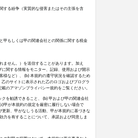
関する紛争（実質的な侵害またはその主張を含
と甲もしくは甲の関連会社との関係に関する税金
られません。）を送信することがあります。加え
ーザに関する情報をモニター、記録、使用および開示
など）、 (b) 本規約の遵守状況を確認するため
て、乙のサイトに表示された乙のロゴおよびプログラ
記載のアマゾンプライバシー規約をご覧ください。
クを勧誘できること、 (b) 甲および甲の関連会社
c)甲が本規約の規定を厳密に履行しない場合で
及び更新、甲がなしうる活動、甲が本規約に基づきな
効力を有することについて、承諾および同意しま