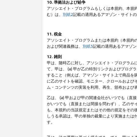
10. 準拠法および紛争
アソシエイト・プログラムもしくは本規約、本規
む）は、
別紙2
記載の適用あるアマゾン・サイトの
11. 税金
アソシエイト・プログラムまたは本規約（本規約
および関連義務は、
別紙3
記載の適用あるアマゾン
12. 雑則
甲は、随時乙に対し、アソシエイト・プログラム
て、甲は、 (a) 甲が乙の特別リンクおよびプ
すること（例えば、アマゾン・サイト上で商品を購
に乙のサイトを確認、モニター、クロールおよびそ
ム・コンテンツの実装を利用、再生、頒布および
乙は、 (a) 甲および甲の関連会社がいつでも（
がいつでも（直接または間接を問わず）、乙のサイ
も、本規約の当該規定またはその他の規定をその後
しうる承認は、甲の単独の裁量により実施または
す。