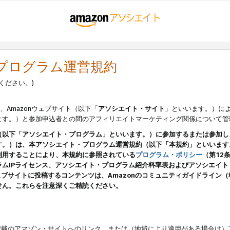
・プログラム運営規約
ください。)
、Amazonウェブサイト（以下「
アソシエイト・サイト
」といいます。）に
ます。）と参加申込者との間のアフィリエイトマーケティング関係について管
（以下「アソシエイト・プログラム」といいます。）に参加するまたは参加し
す。）は、本アソシエイト・プログラム運営規約（以下「本規約」といいます
利用することにより、本規約に参照されている
プログラム・ポリシー
（第12
ムIPライセンス、アソシエイト・プログラム紹介料率表およびアソシエイ
pのウェブサイトに投稿するコンテンツは、Amazonのコミュニティガイドライ
せん。これらを注意深くご精読ください。
載のアマゾン・サイトへのリンク、または（地域により適用がある場合は）