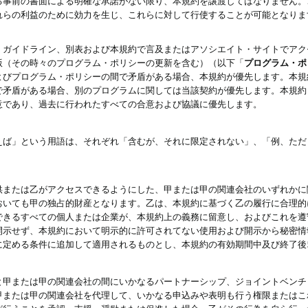
る事前の書面による明確な承諾がない限り、本規約を譲渡してはなりません。
れらの利益のために効力を生じ、これらに対して行使することが可能となりま
、ガイドライン、別表および本規約で言及またはアソシエイト・サイトでアク
版（その時々のプログラム・ポリシーの更新を含む）（以下「
プログラム・ポ
よびプログラム・ポリシーの間で矛盾がある場合、本規約が優先します。本規
で矛盾がある場合、別のプログラムに関しては当該契約が優先します。本規約
意であり、過去に行われたすべての合意および協議に優先します。
えば」という用語は、それぞれ「含むが、それに限定されない」、「例、ただ
供または乙がアクセスできるようにした、甲または甲の関連会社のいずれかに
おいても甲の独占的財産となります。乙は、本規約に基づく乙の履行に合理的
できるすべての個人または企業が、本規約上の義務に留意し、およびこれを遵
開示せず、本規約において明示的に許可されてない使用および開示から秘密情
に定める条件に追加して適用されるものとし、本規約の有効期間中及び終了後
と甲または甲の関連会社の間にいかなるパートナーシップ、ジョイントベンチ
甲または甲の関連会社を代理して、いかなる申込みや表明も行う権限またはこ