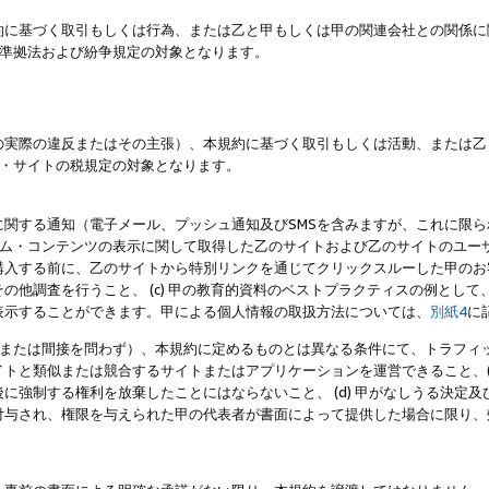
約に基づく取引もしくは行為、または乙と甲もしくは甲の関連会社との関係に
準拠法および紛争規定の対象となります。
の実際の違反またはその主張）、本規約に基づく取引もしくは活動、または乙
・サイトの税規定の対象となります。
に関する通知（電子メール、プッシュ通知及びSMSを含みますが、これに限
ログラム・コンテンツの表示に関して取得した乙のサイトおよび乙のサイトのユ
入する前に、乙のサイトから特別リンクを通じてクリックスルーした甲のお客様
の他調査を行うこと、 (c) 甲の教育的資料のベストプラクティスの例とし
表示することができます。甲による個人情報の取扱方法については、
別紙4
に
直接または間接を問わず）、本規約に定めるものとは異なる条件にて、トラフィッ
トと類似または競合するサイトまたはアプリケーションを運営できること、(
に強制する権利を放棄したことにはならないこと、 (d) 甲がなしうる決定
付与され、権限を与えられた甲の代表者が書面によって提供した場合に限り、