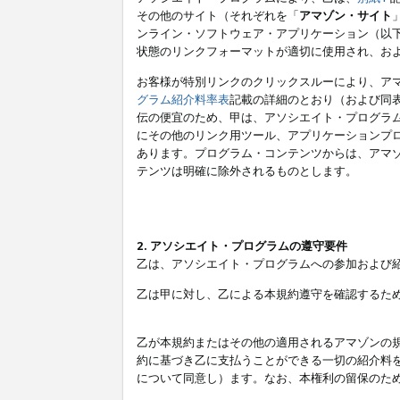
その他のサイト（それぞれを「
アマゾン・サイト
ンライン・ソフトウェア・アプリケーション（以
状態のリンクフォーマットが適切に使用され、お
お客様が特別リンクのクリックスルーにより、ア
グラム紹介料率表
記載の詳細のとおり（および同
伝の便宜のため、甲は、アソシエイト・プログラ
にその他のリンク用ツール、アプリケーションプロ
あります。プログラム・コンテンツからは、アマ
テンツは明確に除外されるものとします。
2. アソシエイト・プログラムの遵守要件
乙は、アソシエイト・プログラムへの参加および
乙は甲に対し、乙による本規約遵守を確認するた
乙が本規約またはその他の適用されるアマゾンの
約に基づき乙に支払うことができる一切の紹介料
について同意し）ます。なお、本権利の留保のた