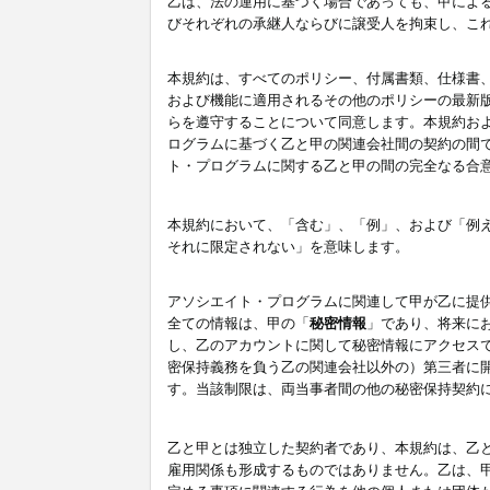
乙は、法の運用に基づく場合であっても、甲によ
びそれぞれの承継人ならびに譲受人を拘束し、こ
本規約は、すべてのポリシー、付属書類、仕様書
および機能に適用されるその他のポリシーの最新
らを遵守することについて同意します。本規約お
ログラムに基づく乙と甲の関連会社間の契約の間
ト・プログラムに関する乙と甲の間の完全なる合
本規約において、「含む」、「例」、および「例
それに限定されない」を意味します。
アソシエイト・プログラムに関連して甲が乙に提
全ての情報は、甲の「
秘密情報
」であり、将来に
し、乙のアカウントに関して秘密情報にアクセス
密保持義務を負う乙の関連会社以外の）第三者に
す。当該制限は、両当事者間の他の秘密保持契約
乙と甲とは独立した契約者であり、本規約は、乙
雇用関係も形成するものではありません。乙は、