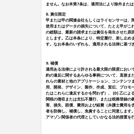
ません。なお本第7条は、適用法により除外また
8. 責任限定
甲または甲の関連会社もしくはライセンサーは、
使用またはデータの損失について、たとえ甲がこ
の総額は、最新の請求または責任を発生させた原
とします。乙は本条により、特定履行、差し止め
す。なお本条のいずれも、適用される法律に基づ
9. 補償
適用ある法律により許される最大限の限度におい
約の違反に関するあらゆる事柄について、直接また
れらの素材と他のアプリケーション、コンテンツま
用、開発、デザイン、製作、作成、宣伝、プロモー
たはこれらに違反するかを問わず）、 (D) 乙に
関税の徴収または支払不履行、または税務登録の義
害、損失、賠償、費用および経費（弁護士費用を
者を防御し、補償し、免責することに同意します
アマゾン関係者の代理としていかなる法的措置を