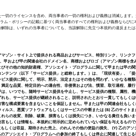
一切のライセンスを含め、両当事者の一切の権利および義務は消滅します。た
ログラム・ポリシーの記載に基づく両当事者のすべての権利および義務ならび
の解除は、いずれの当事者についても、当該解除に先立つ本規約の違反または
ン・サイト上で提供される商品およびサービス、特別リンク、リンクフォーマット、
ツ、甲および甲の関連会社のドメイン名、商標およびロゴ（アマゾン商標を含
よびその他の知的財産権、アソシエイト・プログラムに関して甲または甲の関
コンテンツ（以下「サービス提供」と総称します。）は、「現状有姿」、「提
ービス提供に関して、明示、黙示、法定またはその他を問わず、いかなる種類
、満足な品質、特定目的への適合性、非侵害および法、慣習、取引過程、履行
甲は、いつでも、随時サービス提供を中止し、サービス提供の種類、属性、機
ずれも、サービス提供が継続されること、説明されたとおり一貫してもしくは
害な構成要素を含まないことを保証しません。甲または甲の関連会社もしくはラ
ィルス、悪質ソフトウェアもしくはサービスの中断または (B) 乙のサイト
これらの改変、削除、破棄、損害もしくは損失につき、いかなる責任も負いま
助言もしくは情報も、本規約に明示的に定められていない保証を与えるもので
利益もしくは収益、期待された売上、のれんその他の便益の損失、 (Y) 乙の
) 乙のアソシエイト・プログラムへの参加の終了もしくは停止に関連して生じ