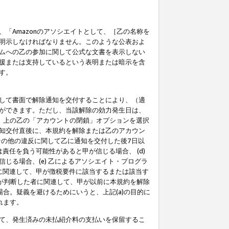
「Amazonのアソシエイトとして、［乙の名称を
明示しなければなりません。このような公表およ
ムへの乙の参加に関して公式な文書を表示しない
援または支持しているという表明または暗示を含
す。
して書面で解除通知を交付することにより、（適
ができます。ただし、当該解除の効力発生日は、
」上の乙の「アカウントの閉鎖」オプションを選択
知交付直後に、本規約を解除または乙のアカウン
のその他の違反に関して乙に通知を交付した後7日以
責任を負う可能性があると甲が信じる場合、 (d)
る場合、(e) 乙によるアソシエイト・プログラ
為に関連して、甲が徴税要件に該当するまたは該当す
甲が判断した者に関連して、甲が以前に本規約を解除
場合。疑義を避けるためにいうと、上記(a)の目的に
れます。
て、発生済みの未払紹介料の支払いを保留するこ