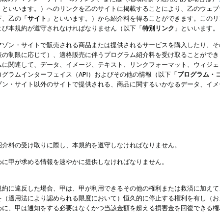
」といいます。）へのリンクを乙のサイトに掲載することにより、乙のウェブ
下、乙の「
サイト
」といいます。）から紹介料を得ることができます。このリ
よび本規約が遵守されなければなりません（以下「
特別リンク
」といいます。
マゾン・サイトで販売される商品または提供されるサービスを購入したり、そ
表の制限に応じて）、適格販売に伴うプログラム紹介料を受け取ることができ
ムに関連して、データ、イメージ、テキスト、リンクフォーマット、ウィジェ
グラムインターフェイス（API）およびその他の情報（以下「
プログラム・
ゾン・サイト以外のサイトで提供される、商品に関するいかなるデータ、イメ
紹介料の受け取りに際し、本規約を遵守しなければなりません。
めに甲が求める情報を速やかに提供しなければなりません。
規約に違反した場合、甲は、甲が利用できるその他の権利または救済に加えて
を（適用法により認められる限度において）恒久的に停止する権利を有し（お
めに、甲は通知をする必要はなくかつ当該金額を超える損害金を回復できる権