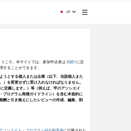
JA
ようこそ。本サイトでは、参加申込者は
別紙1
に定
理することができます。
ようとする個人または企業（以下、当該個人また
。）を変更せずに受け入れなければなりません。
条に定義します。）等（例えば、甲のアソシエイ
ト・プログラム商標ガイドライン）を含む本規約に
ン（報酬と引き換えにしたレビューの作成、編集、削
アソシエイト・プログラム紹介料率表
に記載された