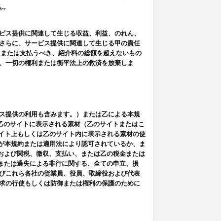
ん。
ビス提供に関連して生じる収益、利益、のれん、
さらに、サービス提供に関連して生じる甲の責任
たまたは支払うべき、紹介料の総額を超えないもの
、一切の権利または衡平法上の救済を放棄しま
ス提供の利用も含みます。）または乙による本規
は乙のサイトに表示される素材（乙のサイトまたはこ
サイト上もしくは乙のサイト内に表示される素材の使
用が本規約または適用法により認可されているか、ま
税金および関税、徴収、支払い、または乙の税金または
意または過失による非行に関する、全ての申立、損
びこれら各社の従業員、役員、取締役および代表
求の行使もしくは防御または権利の保護のために