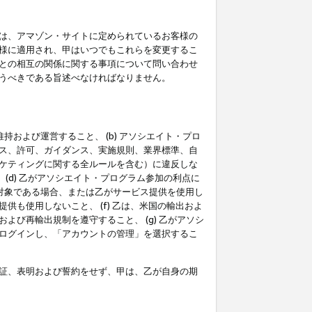
は、アマゾン・サイトに定められているお客様の
様に適用され、甲はいつでもこれらを変更するこ
との相互の関係に関する事項について問い合わせ
うべきである旨述べなければなりません。
持および運営すること、 (b) アソシエイト・プロ
ス、許可、ガイダンス、実施規則、業界標準、自
ケティングに関する全ルールを含む）に違反しな
(d) 乙がアソシエイト・プログラム参加の利点に
裁対象である場合、または乙がサービス提供を使用し
も使用しないこと、 (f) 乙は、米国の輸出およ
び再輸出規制を遵守すること、 (g) 乙がアソシ
ログインし、「アカウントの管理」を選択するこ
証、表明および誓約をせず、甲は、乙が自身の期