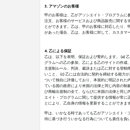
3. アマゾンのお客様
甲のお客様は、乙がアソシエイト・プログラムに
注文、お客様のサービスおよび商品販売に関する
とができます。乙は、甲のお客様に対応したり、
があった場合、乙は、お客様に対して、カスタマ
4. 乙による保証
乙は、以下を表明、保証および誓約します。 (a)
グラムへの乙の参加、乙による乙のサイトの作成
主規制ルール、判決、裁決または乙に対する管轄
いこと、 (c) 乙には合法的に契約を締結する能
ついて独自に評価しており、本規約に明記された内
ている国の政府により米国の法律と同じ内容の制裁
び再輸出規制の全て、ならびに米国の法律と同じ内
エイト・プログラムに関して提供する情報が常に
とにより、乙自身の情報を更新することができま
甲は、いかなる時であっても乙がアソシエイト・
待に基づき行ういかなる行為についても責任を負