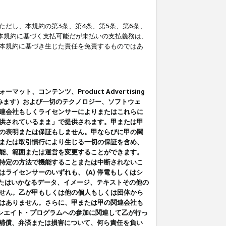
だし、本規約の第3条、第4条、第5条、第6条、
に本規約に基づく支払可能だが未払いの支払義務は、
本規約に基づき生じた責任を免責するものではあ
コンテンツ、Product Advertising
みます）および一切のテクノロジー、ソフトウェ
連会社もしくライセンサーによりまたはこれらに
供されているまま」で提供されます。甲または甲
の表明または保証もしません。甲ならびに甲の関
または取引慣行により生じる一切の保証を含め、
能、範囲または運営を変更することができます。
特定の方法で機能することまたは中断されないこ
イセンサーのいずれも、 (A) 停電もしくはシ
またはいかなるデータ、イメージ、テキストその他の
せん。乙が甲もしくは他の個人もしくは団体から
はありません。さらに、甲または甲の関連会社も
アソシエイト・プログラムへの参加に関連して乙が行っ
る補償、弁済または損害について、何ら責任を負い