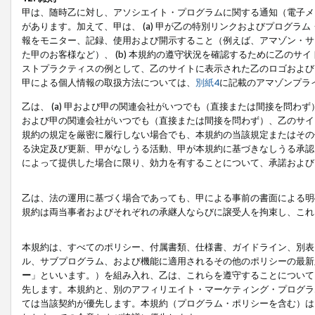
甲は、随時乙に対し、アソシエイト・プログラムに関する通知（電子メ
があります。加えて、甲は、 (a) 甲が乙の特別リンクおよびプログ
報をモニター、記録、使用および開示すること（例えば、アマゾン・サ
た甲のお客様など）、 (b) 本規約の遵守状況を確認するために乙のサイ
ストプラクティスの例として、乙のサイトに表示された乙のロゴおよび
甲による個人情報の取扱方法については、
別紙4
に記載のアマゾンプラ
乙は、 (a) 甲および甲の関連会社がいつでも（直接または間接を問わず
および甲の関連会社がいつでも（直接または間接を問わず）、乙のサイ
規約の規定を厳密に履行しない場合でも、本規約の当該規定またはその他
る決定及び更新、甲がなしうる活動、甲が本規約に基づきなしうる承認
によって提供した場合に限り、効力を有することについて、承諾および
乙は、法の運用に基づく場合であっても、甲による事前の書面による明
規約は両当事者およびそれぞれの承継人ならびに譲受人を拘束し、これ
本規約は、すべてのポリシー、付属書類、仕様書、ガイドライン、別表
ル、サブプログラム、および機能に適用されるその他のポリシーの最新
ー
」といいます。）を組み入れ、乙は、これらを遵守することについて
先します。本規約と、別のアフィリエイト・マーケティング・プログラ
ては当該契約が優先します。本規約（プログラム・ポリシーを含む）は