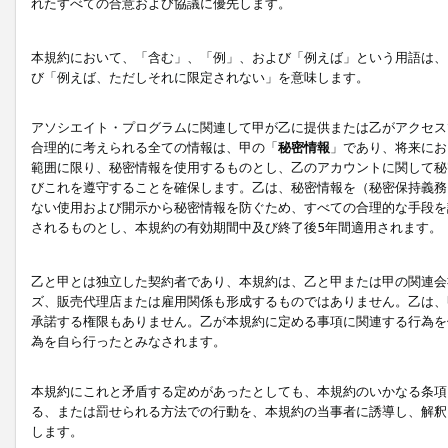
れたすべての合意および協議に優先します。
本規約において、「含む」、「例」、および「例えば」という用語は、
び「例えば、ただしそれに限定されない」を意味します。
アソシエイト・プログラムに関連して甲が乙に提供または乙がアクセス
合理的に考えられる全ての情報は、甲の「
秘密情報
」であり、将来にお
範囲に限り、秘密情報を使用するものとし、乙のアカウントに関して秘
びこれを遵守することを確保します。乙は、秘密情報を（秘密保持義務
ない使用および開示から秘密情報を防ぐため、すべての合理的な手段を
されるものとし、本規約の有効期間中及び終了後5年間適用されます。
乙と甲とは独立した契約者であり、本規約は、乙と甲または甲の関連会
ズ、販売代理店または雇用関係も形成するものではありません。乙は、
承諾する権限もありません。乙が本規約に定める事項に関連する行為を
為を自ら行ったとみなされます。
本規約にこれと矛盾する定めがあったとしても、本規約のいかなる条項
る、または罰せられる方法での行動を、本規約の当事者に誘導し、解釈
します。