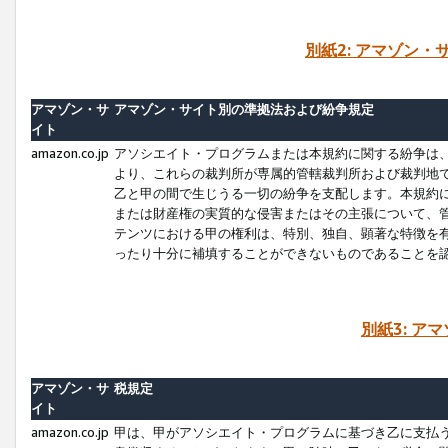
別紙2: アマゾン
アマゾン・サ
アマゾン・サイト別の準拠法および紛争規定
イト
amazon.co.jp
アソシエイト・プログラムまたは本規約に関する紛争は
より、これらの裁判所が専属的管轄裁判所および裁判地
乙と甲の間で生じうる一切の紛争を支配します。本規約
または財産権の実質的な侵害またはその主張について、
テンツにおける甲の権利は、特別、独自、顕著な特徴を
ったり十分に補填することができないものであることを
別紙3: ア
アマゾン・サ
税規定
イト
amazon.co.jp
甲は、甲がアソシエイト・プログラムに基づき乙に支払