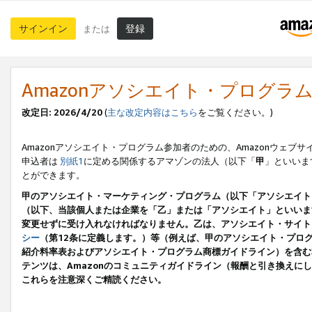
サインイン
登録
または
Amazonアソシエイト・プログラ
改定日: 2026/4/20
(
主な改定内容はこちら
をご覧ください。)
Amazonアソシエイト・プログラム参加者のための、Amazonウェブサ
申込者は
別紙1
に定める関係するアマゾンの法人（以下「
甲
」といいま
とができます。
甲のアソシエイト・マーケティング・プログラム（以下「アソシエイト
（以下、当該個人または企業を「乙」または「アソシエイト」といいま
変更せずに受け入れなければなりません。乙は、アソシエイト・サイト
シー
（第12条に定義します。）等（例えば、甲のアソシエイト・プロ
紹介料率表およびアソシエイト・プログラム商標ガイドライン）を含む本規
テンツは、Amazonのコミュニティガイドライン（報酬と引き換え
これらを注意深くご精読ください。