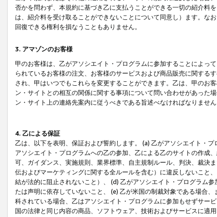
否かを問わず、本規約に基づき乙に支払うことができる一切の紹介料を
は、紹介料を受け取ることができないことについて同意し）ます。なお
回復できる権利を損なうこともありません。
3. アマゾンのお客様
甲のお客様は、乙がアソシエイト・プログラムに参加することによって
られているお客様の注文、お客様のサービスおよび商品販売に関するす
され、甲はいつでもこれらを変更することができます。乙は、甲のお客
ン・サイトとの相互の関係に関する事項について問い合わせがあった場
ン・サイト上の連絡先案内に従うべきである旨述べなければなりません
4. 乙による保証
乙は、以下を表明、保証および誓約します。 (a) 乙がアソシエイト・
アソシエイト・プログラムへの乙の参加、乙による乙のサイトの作成、
可、ガイダンス、実施規則、業界標準、自主規制ルール、判決、裁決ま
伝およびマーケティングに関する全ルールを含む）に違反しないこと、 
結が法的に阻止されないこと）、 (d) 乙がアソシエイト・プログラ
たは声明に依存していないこと、 (e) 乙が米国の制裁対象である場
科されている場合、乙はアソシエイト・プログラムに参加もせずサービス
国の法律と同じ内容の商品、ソフトウェア、技術およびサービスに適用さ