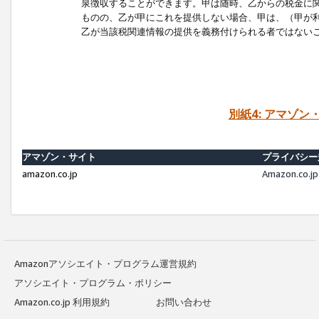
泉徴収することができます。甲は随時、乙からの税金に
ものの、乙が甲にこれを提供しない場合、甲は、（甲が
乙が当該税関連情報の提供を義務付けられる者ではない
別紙4: アマゾ
アマゾン・サイト
プライバシー
amazon.co.jp
Amazon.c
Amazonアソシエイト・プログラム運営規約
アソシエイト・プログラム・ポリシー
Amazon.co.jp 利用規約
お問い合わせ