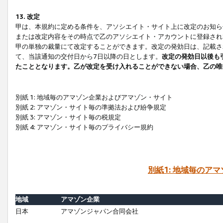
13. 改定
甲は、本規約に定める条件を、アソシエイト・サイト上に改定のお知ら
または改定内容をその時点で乙のアソシエイト・アカウントに登録され
甲の単独の裁量にて改定することができます。改定の発効日は、記載さ
て、当該通知の交付日から7日以降の日とします。
改定の発効日以後も
たこととなります。乙が改定を受け入れることができない場合、乙の唯
別紙 1: 地域毎のアマゾン企業およびアマゾン・サイト
別紙 2: アマゾン・サイト毎の準拠法および紛争規定
別紙 3: アマゾン・サイト毎の税規定
別紙 4: アマゾン・サイト毎のプライバシー規約
別紙1: 地域毎のア
地域
アマゾン企業
日本
アマゾンジャパン合同会社