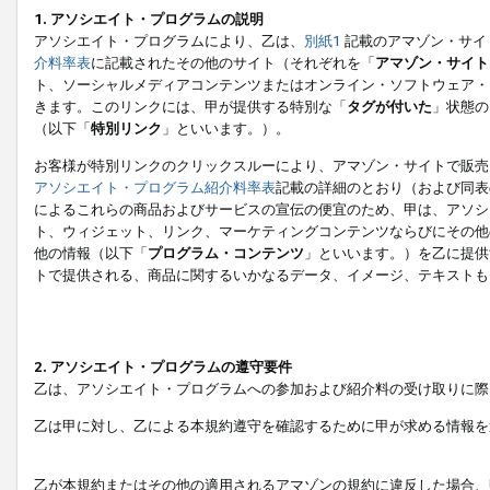
1. アソシエイト・プログラムの説明
アソシエイト・プログラムにより、乙は、
別紙1
記載のアマゾン・サイ
介料率表
に記載されたその他のサイト（それぞれを「
アマゾン・サイト
ト、ソーシャルメディアコンテンツまたはオンライン・ソフトウェア・
きます。このリンクには、甲が提供する特別な「
タグが付いた
」状態の
（以下「
特別リンク
」といいます。）。
お客様が特別リンクのクリックスルーにより、アマゾン・サイトで販売
アソシエイト・プログラム紹介料率表
記載の詳細のとおり（および同表
によるこれらの商品およびサービスの宣伝の便宜のため、甲は、アソシ
ト、ウィジェット、リンク、マーケティングコンテンツならびにその他
他の情報（以下「
プログラム・コンテンツ
」といいます。）を乙に提供
トで提供される、商品に関するいかなるデータ、イメージ、テキストも
2. アソシエイト・プログラムの遵守要件
乙は、アソシエイト・プログラムへの参加および紹介料の受け取りに際
乙は甲に対し、乙による本規約遵守を確認するために甲が求める情報を
乙が本規約またはその他の適用されるアマゾンの規約に違反した場合、