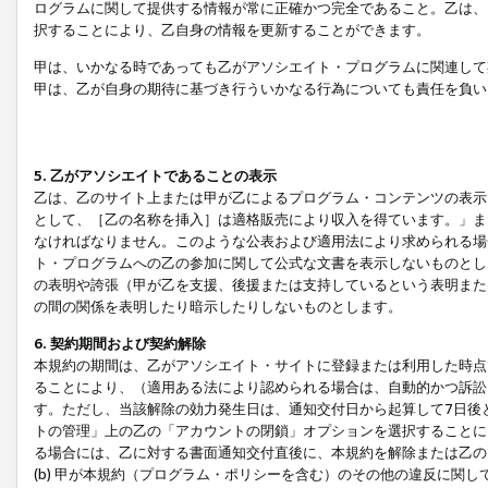
ログラムに関して提供する情報が常に正確かつ完全であること。乙は、
択することにより、乙自身の情報を更新することができます。
甲は、いかなる時であっても乙がアソシエイト・プログラムに関連して
甲は、乙が自身の期待に基づき行ういかなる行為についても責任を負い
5. 乙がアソシエイトであることの表示
乙は、乙のサイト上または甲が乙によるプログラム・コンテンツの表示ま
として、［乙の名称を挿入］は適格販売により収入を得ています。」ま
なければなりません。このような公表および適用法により求められる場
ト・プログラムへの乙の参加に関して公式な文書を表示しないものとし
の表明や誇張（甲が乙を支援、後援または支持しているという表明また
の間の関係を表明したり暗示したりしないものとします。
6. 契約期間および契約解除
本規約の期間は、乙がアソシエイト・サイトに登録または利用した時点
ることにより、（適用ある法により認められる場合は、自動的かつ訴訟
す。ただし、当該解除の効力発生日は、通知交付日から起算して7日後
トの管理」上の乙の「アカウントの閉鎖」オプションを選択することに
る場合には、乙に対する書面通知交付直後に、本規約を解除または乙のア
(b) 甲が本規約（プログラム・ポリシーを含む）のその他の違反に関し