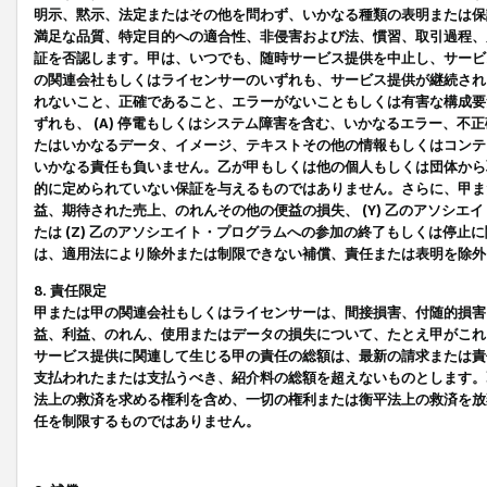
明示、黙示、法定またはその他を問わず、いかなる種類の表明または保
満足な品質、特定目的への適合性、非侵害および法、慣習、取引過程、
証を否認します。甲は、いつでも、随時サービス提供を中止し、サービ
の関連会社もしくはライセンサーのいずれも、サービス提供が継続され
れないこと、正確であること、エラーがないこともしくは有害な構成要
ずれも、 (A) 停電もしくはシステム障害を含む、いかなるエラー、不
たはいかなるデータ、イメージ、テキストその他の情報もしくはコンテ
いかなる責任も負いません。乙が甲もしくは他の個人もしくは団体から
的に定められていない保証を与えるものではありません。さらに、甲また
益、期待された売上、のれんその他の便益の損失、 (Y) 乙のアソシ
たは (Z) 乙のアソシエイト・プログラムへの参加の終了もしくは停
は、適用法により除外または制限できない補償、責任または表明を除外
8. 責任限定
甲または甲の関連会社もしくはライセンサーは、間接損害、付随的損害
益、利益、のれん、使用またはデータの損失について、たとえ甲がこれ
サービス提供に関連して生じる甲の責任の総額は、最新の請求または責
支払われたまたは支払うべき、紹介料の総額を超えないものとします。
法上の救済を求める権利を含め、一切の権利または衡平法上の救済を放
任を制限するものではありません。