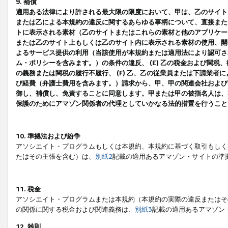
9. 補償
適用ある法律により許される最大限の限度において、甲は、乙のサイト
または乙による本規約の違反に関するあらゆる事柄について、直接または
トに表示される素材（乙のサイトまたはこれらの素材と他のアプリケーシ
または乙のサイト上もしくは乙のサイト内に表示される素材の使用、開発
よるサービス提供の利用（当該使用が本規約または適用法により認可され
ム・ポリシーを含みます。）の条件の違反、 (E) 乙の税金および関
の義務または関税の履行不履行、 (F) 乙、乙の従業員または下請業
び経費（弁護士費用を含みます。）請求から、甲、甲の関連会社および
御し、補償し、免責することに同意します。甲または甲の被指名人は、
保護のためにアマゾン関係者の代理としていかなる法的措置を行うこと
10. 準拠法および紛争
アソシエイト・プログラムもしくは本規約、本規約に基づく取引もしく
たはその主張を含む）は、
別紙2
記載の適用あるアマゾン・サイトの準
11. 税金
アソシエイト・プログラムまたは本規約（本規約の実際の違反またはそ
の関係に関する税金および関連義務は、
別紙3
記載の適用あるアマゾン
12. 雑則