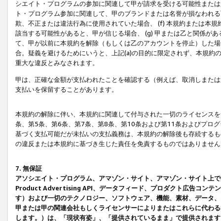
シエイト・プログラムの参加に関連して甲が請求を受ける可能性または責
ト・プログラム参加に関連して、甲のブランドまたは名誉が損なわれる可
欺、不正または違法行為に使用されていた場合、 (f) 本規約または
該当する可能性があると、甲が信じる場合、 (g) 甲または乙と関係
て、甲が以前に本規約を解除（もしくは乙のアカウントを停止）した場合
合。疑義を避けるためにいうと、上記(a)の目的に限定されず、本規約
重大な違反とみなされます。
甲は、正確な金額が支払われたことを確認する（例えば、取消しまたは
支払いを保留することがあります。
本規約の解除に伴い、本規約に関連して付与された一切のライセンスを
条、第5条、第6条、第7条、第8条、第10条および第11条およびプ
基づく支払可能だが未払いの支払義務は、本規約の解除後も存続するも
の違反または本規約に基づき生じた責任を免責するものではありません
7. 無保証
アソシエイト・プログラム、アマゾン・サイト、アマゾン・サイト上で
Product Advertising API、データフィード、プロダクト
す）および一切のテクノロジー、ソフトウェア、機能、素材、データ、
甲または甲の関連会社もしくライセンサーによりまたはこれらに代わる
します。）は、「現状有姿」、「提供されているまま」で提供されます