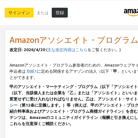
サインイン
登録
または
Amazonアソシエイト・プログラ
改定日: 2026/4/20
(
主な改定内容はこちら
をご覧ください。)
Amazonアソシエイト・プログラム参加者のための、Amazonウェブサ
申込者は
別紙1
に定める関係するアマゾンの法人（以下「
甲
」といいま
とができます。
甲のアソシエイト・マーケティング・プログラム（以下「アソシエイト
（以下、当該個人または企業を「乙」または「アソシエイト」といいま
変更せずに受け入れなければなりません。乙は、アソシエイト・サイト
シー
（第12条に定義します。）等（例えば、甲のアソシエイト・プロ
紹介料率表およびアソシエイト・プログラム商標ガイドライン）を含む本規
テンツは、Amazonのコミュニティガイドライン（報酬と引き換え
これらを注意深くご精読ください。