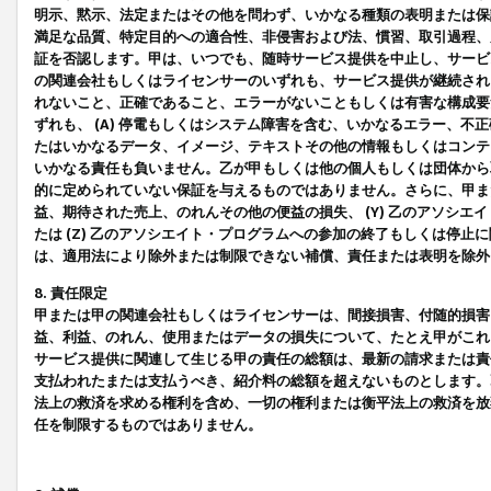
明示、黙示、法定またはその他を問わず、いかなる種類の表明または保
満足な品質、特定目的への適合性、非侵害および法、慣習、取引過程、
証を否認します。甲は、いつでも、随時サービス提供を中止し、サービ
の関連会社もしくはライセンサーのいずれも、サービス提供が継続され
れないこと、正確であること、エラーがないこともしくは有害な構成要
ずれも、 (A) 停電もしくはシステム障害を含む、いかなるエラー、不
たはいかなるデータ、イメージ、テキストその他の情報もしくはコンテ
いかなる責任も負いません。乙が甲もしくは他の個人もしくは団体から
的に定められていない保証を与えるものではありません。さらに、甲また
益、期待された売上、のれんその他の便益の損失、 (Y) 乙のアソシ
たは (Z) 乙のアソシエイト・プログラムへの参加の終了もしくは停
は、適用法により除外または制限できない補償、責任または表明を除外
8. 責任限定
甲または甲の関連会社もしくはライセンサーは、間接損害、付随的損害
益、利益、のれん、使用またはデータの損失について、たとえ甲がこれ
サービス提供に関連して生じる甲の責任の総額は、最新の請求または責
支払われたまたは支払うべき、紹介料の総額を超えないものとします。
法上の救済を求める権利を含め、一切の権利または衡平法上の救済を放
任を制限するものではありません。