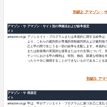
別紙2: アマゾン
アマゾン・サ
アマゾン・サイト別の準拠法および紛争規定
イト
amazon.co.jp
アソシエイト・プログラムまたは本規約に関する紛争は
より、これらの裁判所が専属的管轄裁判所および裁判地
乙と甲の間で生じうる一切の紛争を支配します。本規約
または財産権の実質的な侵害またはその主張について、
テンツにおける甲の権利は、特別、独自、顕著な特徴を
ったり十分に補填することができないものであることを
別紙3: ア
アマゾン・サ
税規定
イト
amazon.co.jp
甲は、甲がアソシエイト・プログラムに基づき乙に支払