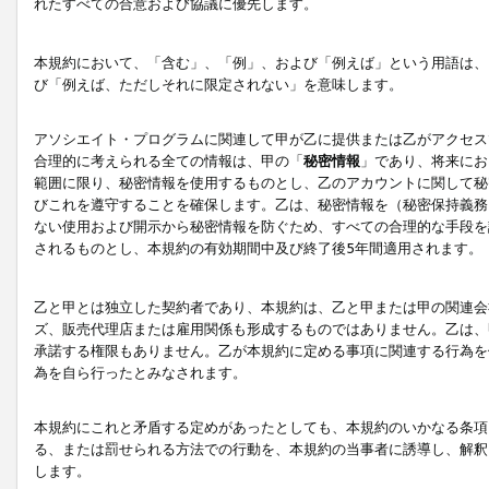
れたすべての合意および協議に優先します。
本規約において、「含む」、「例」、および「例えば」という用語は、
び「例えば、ただしそれに限定されない」を意味します。
アソシエイト・プログラムに関連して甲が乙に提供または乙がアクセス
合理的に考えられる全ての情報は、甲の「
秘密情報
」であり、将来にお
範囲に限り、秘密情報を使用するものとし、乙のアカウントに関して秘
びこれを遵守することを確保します。乙は、秘密情報を（秘密保持義務
ない使用および開示から秘密情報を防ぐため、すべての合理的な手段を
されるものとし、本規約の有効期間中及び終了後5年間適用されます。
乙と甲とは独立した契約者であり、本規約は、乙と甲または甲の関連会
ズ、販売代理店または雇用関係も形成するものではありません。乙は、
承諾する権限もありません。乙が本規約に定める事項に関連する行為を
為を自ら行ったとみなされます。
本規約にこれと矛盾する定めがあったとしても、本規約のいかなる条項
る、または罰せられる方法での行動を、本規約の当事者に誘導し、解釈
します。