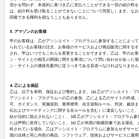
否かを問わず、本規約に基づき乙に支払うことができる一切の紹介料を
は、紹介料を受け取ることができないことについて同意し）ます。なお
回復できる権利を損なうこともありません。
3. アマゾンのお客様
甲のお客様は、乙がアソシエイト・プログラムに参加することによって
られているお客様の注文、お客様のサービスおよび商品販売に関するす
され、甲はいつでもこれらを変更することができます。乙は、甲のお客
ン・サイトとの相互の関係に関する事項について問い合わせがあった場
ン・サイト上の連絡先案内に従うべきである旨述べなければなりません
4. 乙による保証
乙は、以下を表明、保証および誓約します。 (a) 乙がアソシエイト・
アソシエイト・プログラムへの乙の参加、乙による乙のサイトの作成、
可、ガイダンス、実施規則、業界標準、自主規制ルール、判決、裁決ま
伝およびマーケティングに関する全ルールを含む）に違反しないこと、 
結が法的に阻止されないこと）、 (d) 乙がアソシエイト・プログラ
たは声明に依存していないこと、 (e) 乙が米国の制裁対象である場
科されている場合、乙はアソシエイト・プログラムに参加もせずサービス
国の法律と同じ内容の商品、ソフトウェア、技術およびサービスに適用さ