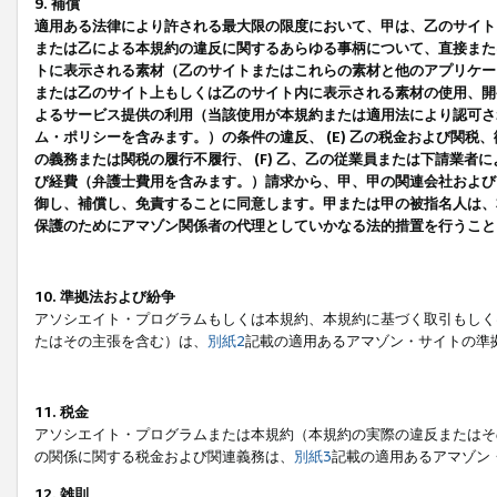
9. 補償
適用ある法律により許される最大限の限度において、甲は、乙のサイト
または乙による本規約の違反に関するあらゆる事柄について、直接または
トに表示される素材（乙のサイトまたはこれらの素材と他のアプリケーシ
または乙のサイト上もしくは乙のサイト内に表示される素材の使用、開発
よるサービス提供の利用（当該使用が本規約または適用法により認可され
ム・ポリシーを含みます。）の条件の違反、 (E) 乙の税金および関
の義務または関税の履行不履行、 (F) 乙、乙の従業員または下請業
び経費（弁護士費用を含みます。）請求から、甲、甲の関連会社および
御し、補償し、免責することに同意します。甲または甲の被指名人は、
保護のためにアマゾン関係者の代理としていかなる法的措置を行うこと
10. 準拠法および紛争
アソシエイト・プログラムもしくは本規約、本規約に基づく取引もしく
たはその主張を含む）は、
別紙2
記載の適用あるアマゾン・サイトの準
11. 税金
アソシエイト・プログラムまたは本規約（本規約の実際の違反またはそ
の関係に関する税金および関連義務は、
別紙3
記載の適用あるアマゾン
12. 雑則