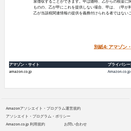
泉徴収することができます。甲は随時、乙からの税金に
ものの、乙が甲にこれを提供しない場合、甲は、（甲が
乙が当該税関連情報の提供を義務付けられる者ではない
別紙4: アマゾ
アマゾン・サイト
プライバシー
amazon.co.jp
Amazon.c
Amazonアソシエイト・プログラム運営規約
アソシエイト・プログラム・ポリシー
Amazon.co.jp 利用規約
お問い合わせ