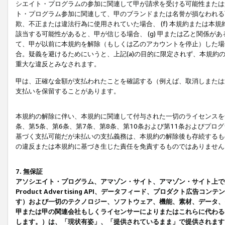
シエイト・プログラムの参加に関連して甲が請求を受ける可能性または責
ト・プログラム参加に関連して、甲のブランドまたは名誉が損なわれる可
欺、不正または違法行為に使用されていた場合、 (f) 本規約または
該当する可能性があると、甲が信じる場合、 (g) 甲または乙と関係
て、甲が以前に本規約を解除（もしくは乙のアカウントを停止）した場合
合。疑義を避けるためにいうと、上記(a)の目的に限定されず、本規約
重大な違反とみなされます。
甲は、正確な金額が支払われたことを確認する（例えば、取消しまたは
支払いを保留することがあります。
本規約の解除に伴い、本規約に関連して付与された一切のライセンスを
条、第5条、第6条、第7条、第8条、第10条および第11条およびプ
基づく支払可能だが未払いの支払義務は、本規約の解除後も存続するも
の違反または本規約に基づき生じた責任を免責するものではありません
7. 無保証
アソシエイト・プログラム、アマゾン・サイト、アマゾン・サイト上で
Product Advertising API、データフィード、プロダクト
す）および一切のテクノロジー、ソフトウェア、機能、素材、データ、
甲または甲の関連会社もしくライセンサーによりまたはこれらに代わる
します。）は、「現状有姿」、「提供されているまま」で提供されます