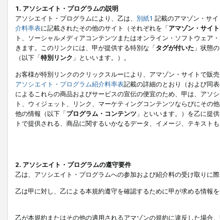
1. アソシエイト・プログラムの説明
アソシエイト・プログラムにより、乙は、
別紙1
記載のアマゾン・サイ
介料率表
に記載されたその他のサイト（それぞれを「
アマゾン・サイト
ト、ソーシャルメディアコンテンツまたはオンライン・ソフトウェア・
きます。このリンクには、甲が提供する特別な「
タグが付いた
」状態の
（以下「
特別リンク
」といいます。）。
お客様が特別リンクのクリックスルーにより、アマゾン・サイトで販売
アソシエイト・プログラム紹介料率表
記載の詳細のとおり（および同表
によるこれらの商品およびサービスの宣伝の便宜のため、甲は、アソシ
ト、ウィジェット、リンク、マーケティングコンテンツならびにその他
他の情報（以下「
プログラム・コンテンツ
」といいます。）を乙に提供
トで提供される、商品に関するいかなるデータ、イメージ、テキストも
2. アソシエイト・プログラムの遵守要件
乙は、アソシエイト・プログラムへの参加および紹介料の受け取りに際
乙は甲に対し、乙による本規約遵守を確認するために甲が求める情報を
乙が本規約またはその他の適用されるアマゾンの規約に違反した場合、