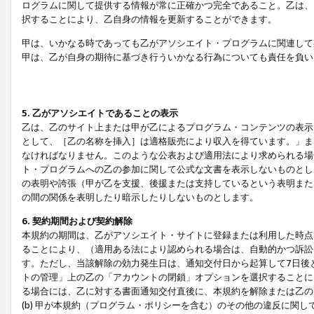
ログラムに関して提供する情報が常に正確かつ完全であること。乙は、
択することにより、乙自身の情報を更新することができます。
甲は、いかなる時であっても乙がアソシエイト・プログラムに関連して
甲は、乙が自身の期待に基づき行ういかなる行為についても責任を負い
5. 乙がアソシエイトであることの表示
乙は、乙のサイト上または甲が乙によるプログラム・コンテンツの表示ま
として、［乙の名称を挿入］は適格販売により収入を得ています。」ま
なければなりません。このような公表および適用法により求められる場
ト・プログラムへの乙の参加に関して公式な文書を表示しないものとし
の表明や誇張（甲が乙を支援、後援または支持しているという表明また
の間の関係を表明したり暗示したりしないものとします。
6. 契約期間および契約解除
本規約の期間は、乙がアソシエイト・サイトに登録または利用した時点
ることにより、（適用ある法により認められる場合は、自動的かつ訴訟
す。ただし、当該解除の効力発生日は、通知交付日から起算して7日後
トの管理」上の乙の「アカウントの閉鎖」オプションを選択することに
る場合には、乙に対する書面通知交付直後に、本規約を解除または乙のア
(b) 甲が本規約（プログラム・ポリシーを含む）のその他の違反に関し