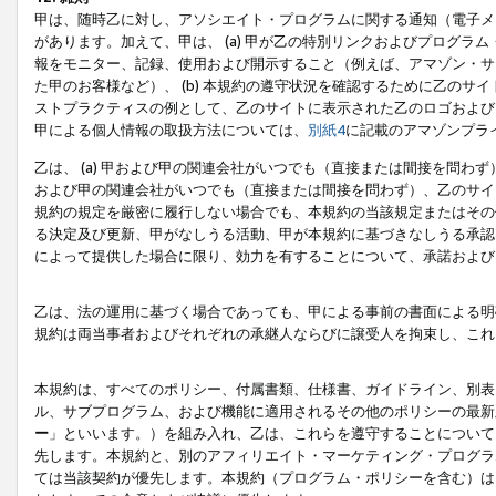
甲は、随時乙に対し、アソシエイト・プログラムに関する通知（電子メ
があります。加えて、甲は、 (a) 甲が乙の特別リンクおよびプログ
報をモニター、記録、使用および開示すること（例えば、アマゾン・サ
た甲のお客様など）、 (b) 本規約の遵守状況を確認するために乙のサイ
ストプラクティスの例として、乙のサイトに表示された乙のロゴおよび
甲による個人情報の取扱方法については、
別紙4
に記載のアマゾンプラ
乙は、 (a) 甲および甲の関連会社がいつでも（直接または間接を問わず
および甲の関連会社がいつでも（直接または間接を問わず）、乙のサイ
規約の規定を厳密に履行しない場合でも、本規約の当該規定またはその他
る決定及び更新、甲がなしうる活動、甲が本規約に基づきなしうる承認
によって提供した場合に限り、効力を有することについて、承諾および
乙は、法の運用に基づく場合であっても、甲による事前の書面による明
規約は両当事者およびそれぞれの承継人ならびに譲受人を拘束し、これ
本規約は、すべてのポリシー、付属書類、仕様書、ガイドライン、別表
ル、サブプログラム、および機能に適用されるその他のポリシーの最新
ー
」といいます。）を組み入れ、乙は、これらを遵守することについて
先します。本規約と、別のアフィリエイト・マーケティング・プログラ
ては当該契約が優先します。本規約（プログラム・ポリシーを含む）は