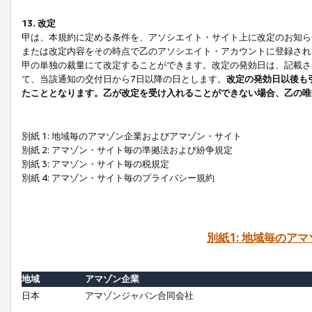
13. 改定
甲は、本規約に定める条件を、アソシエイト・サイト上に改定のお知ら
または改定内容をその時点で乙のアソシエイト・アカウントに登録され
甲の単独の裁量にて改定することができます。改定の発効日は、記載さ
て、当該通知の交付日から7日以降の日とします。
改定の発効日以後も
たこととなります。乙が改定を受け入れることができない場合、乙の唯
別紙 1: 地域毎のアマゾン企業およびアマゾン・サイト
別紙 2: アマゾン・サイト毎の準拠法および紛争規定
別紙 3: アマゾン・サイト毎の税規定
別紙 4: アマゾン・サイト毎のプライバシー規約
別紙1: 地域毎のア
地域
アマゾン企業
日本
アマゾンジャパン合同会社