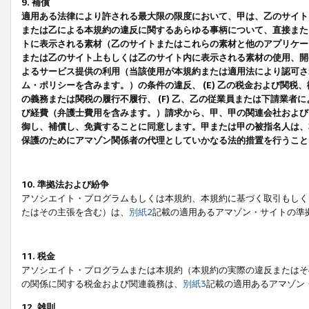
9. 補償
適用ある法律により許される最大限の限度において、甲は、乙のサイト
または乙による本規約の違反に関するあらゆる事柄について、直接または
トに表示される素材（乙のサイトまたはこれらの素材と他のアプリケーシ
または乙のサイト上もしくは乙のサイト内に表示される素材の使用、開発
よるサービス提供の利用（当該使用が本規約または適用法により認可され
ム・ポリシーを含みます。）の条件の違反、 (E) 乙の税金および関
の義務または関税の履行不履行、 (F) 乙、乙の従業員または下請業
び経費（弁護士費用を含みます。）請求から、甲、甲の関連会社および
御し、補償し、免責することに同意します。甲または甲の被指名人は、
保護のためにアマゾン関係者の代理としていかなる法的措置を行うこと
10. 準拠法および紛争
アソシエイト・プログラムもしくは本規約、本規約に基づく取引もしく
たはその主張を含む）は、
別紙2
記載の適用あるアマゾン・サイトの準
11. 税金
アソシエイト・プログラムまたは本規約（本規約の実際の違反またはそ
の関係に関する税金および関連義務は、
別紙3
記載の適用あるアマゾン
12. 雑則