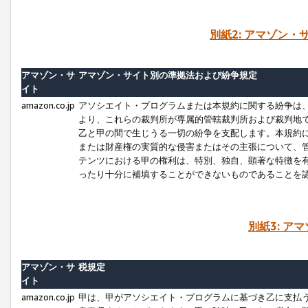
別紙2: アマゾン
アマゾン・サ
アマゾン・サイト別の準拠法および紛争規定
イト
amazon.co.jp
アソシエイト・プログラムまたは本規約に関する紛争は
より、これらの裁判所が専属的管轄裁判所および裁判地
乙と甲の間で生じうる一切の紛争を支配します。本規約
または財産権の実質的な侵害またはその主張について、
テンツにおける甲の権利は、特別、独自、顕著な特徴を
ったり十分に補填することができないものであることを
別紙3: ア
アマゾン・サ
税規定
イト
amazon.co.jp
甲は、甲がアソシエイト・プログラムに基づき乙に支払