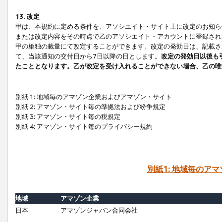
13. 改定
甲は、本規約に定める条件を、アソシエイト・サイト上に改定のお知ら
または改定内容をその時点で乙のアソシエイト・アカウントに登録され
甲の単独の裁量にて改定することができます。改定の発効日は、記載さ
て、当該通知の交付日から7日以降の日とします。
改定の発効日以後も
たこととなります。乙が改定を受け入れることができない場合、乙の唯
別紙 1: 地域毎のアマゾン企業およびアマゾン・サイト
別紙 2: アマゾン・サイト毎の準拠法および紛争規定
別紙 3: アマゾン・サイト毎の税規定
別紙 4: アマゾン・サイト毎のプライバシー規約
別紙1: 地域毎のア
地域
アマゾン企業
日本
アマゾンジャパン合同会社