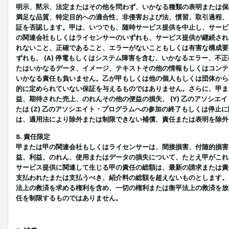
明示、黙示、法定またはその他を問わず、いかなる種類の表明または保
満足な品質、特定目的への適合性、非侵害および法、慣習、取引過程、
証を否認します。甲は、いつでも、随時サービス提供を中止し、サービ
の関連会社もしくはライセンサーのいずれも、サービス提供が継続され
れないこと、正確であること、エラーがないこともしくは有害な構成要
ずれも、 (A) 停電もしくはシステム障害を含む、いかなるエラー、不
たはいかなるデータ、イメージ、テキストその他の情報もしくはコンテ
いかなる責任も負いません。乙が甲もしくは他の個人もしくは団体から
的に定められていない保証を与えるものではありません。さらに、甲また
益、期待された売上、のれんその他の便益の損失、 (Y) 乙のアソシ
たは (Z) 乙のアソシエイト・プログラムへの参加の終了もしくは停
は、適用法により除外または制限できない補償、責任または表明を除外
8. 責任限定
甲または甲の関連会社もしくはライセンサーは、間接損害、付随的損害
益、利益、のれん、使用またはデータの損失について、たとえ甲がこれ
サービス提供に関連して生じる甲の責任の総額は、最新の請求または責
支払われたまたは支払うべき、紹介料の総額を超えないものとします。
法上の救済を求める権利を含め、一切の権利または衡平法上の救済を放
任を制限するものではありません。