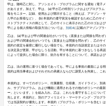
甲は、随時乙に対し、アソシエイト・プログラムに関する通知（電子メ
があります。加えて、甲は、 (a) 甲が乙の特別リンクおよびプログ
報をモニター、記録、使用および開示すること（例えば、アマゾン・サ
た甲のお客様など）、 (b) 本規約の遵守状況を確認するために乙のサイ
ストプラクティスの例として、乙のサイトに表示された乙のロゴおよび
甲による個人情報の取扱方法については、
別紙4
に記載のアマゾンプラ
乙は、 (a) 甲および甲の関連会社がいつでも（直接または間接を問わず
および甲の関連会社がいつでも（直接または間接を問わず）、乙のサイ
規約の規定を厳密に履行しない場合でも、本規約の当該規定またはその他
る決定及び更新、甲がなしうる活動、甲が本規約に基づきなしうる承認
によって提供した場合に限り、効力を有することについて、承諾および
乙は、法の運用に基づく場合であっても、甲による事前の書面による明
規約は両当事者およびそれぞれの承継人ならびに譲受人を拘束し、これ
本規約は、すべてのポリシー、付属書類、仕様書、ガイドライン、別表
ル、サブプログラム、および機能に適用されるその他のポリシーの最新
ー
」といいます。）を組み入れ、乙は、これらを遵守することについて
先します。本規約と、別のアフィリエイト・マーケティング・プログラ
ては当該契約が優先します。本規約（プログラム・ポリシーを含む）は