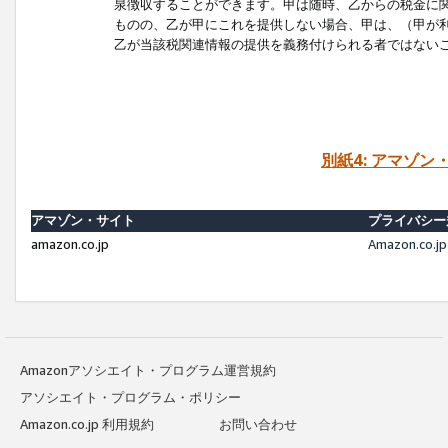
泉徴収することができます。甲は随時、乙からの税金に
ものの、乙が甲にこれを提供しない場合、甲は、（甲が
乙が当該税関連情報の提供を義務付けられる者ではない
別紙4: アマゾ
アマゾン・サイト
プライバシー
amazon.co.jp
Amazon.c
Amazonアソシエイト・プログラム運営規約
アソシエイト・プログラム・ポリシー
Amazon.co.jp 利用規約
お問い合わせ