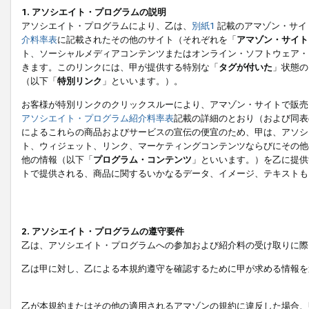
1. アソシエイト・プログラムの説明
アソシエイト・プログラムにより、乙は、
別紙1
記載のアマゾン・サイ
介料率表
に記載されたその他のサイト（それぞれを「
アマゾン・サイト
ト、ソーシャルメディアコンテンツまたはオンライン・ソフトウェア・
きます。このリンクには、甲が提供する特別な「
タグが付いた
」状態の
（以下「
特別リンク
」といいます。）。
お客様が特別リンクのクリックスルーにより、アマゾン・サイトで販売
アソシエイト・プログラム紹介料率表
記載の詳細のとおり（および同表
によるこれらの商品およびサービスの宣伝の便宜のため、甲は、アソシ
ト、ウィジェット、リンク、マーケティングコンテンツならびにその他
他の情報（以下「
プログラム・コンテンツ
」といいます。）を乙に提供
トで提供される、商品に関するいかなるデータ、イメージ、テキストも
2. アソシエイト・プログラムの遵守要件
乙は、アソシエイト・プログラムへの参加および紹介料の受け取りに際
乙は甲に対し、乙による本規約遵守を確認するために甲が求める情報を
乙が本規約またはその他の適用されるアマゾンの規約に違反した場合、