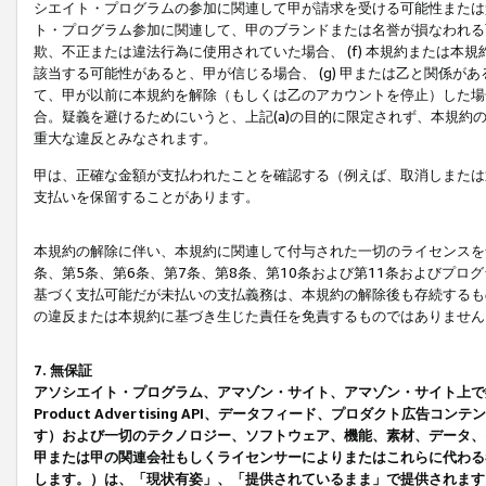
シエイト・プログラムの参加に関連して甲が請求を受ける可能性または責
ト・プログラム参加に関連して、甲のブランドまたは名誉が損なわれる可
欺、不正または違法行為に使用されていた場合、 (f) 本規約または
該当する可能性があると、甲が信じる場合、 (g) 甲または乙と関係
て、甲が以前に本規約を解除（もしくは乙のアカウントを停止）した場合
合。疑義を避けるためにいうと、上記(a)の目的に限定されず、本規約
重大な違反とみなされます。
甲は、正確な金額が支払われたことを確認する（例えば、取消しまたは
支払いを保留することがあります。
本規約の解除に伴い、本規約に関連して付与された一切のライセンスを
条、第5条、第6条、第7条、第8条、第10条および第11条およびプ
基づく支払可能だが未払いの支払義務は、本規約の解除後も存続するも
の違反または本規約に基づき生じた責任を免責するものではありません
7. 無保証
アソシエイト・プログラム、アマゾン・サイト、アマゾン・サイト上で
Product Advertising API、データフィード、プロダクト
す）および一切のテクノロジー、ソフトウェア、機能、素材、データ、
甲または甲の関連会社もしくライセンサーによりまたはこれらに代わる
します。）は、「現状有姿」、「提供されているまま」で提供されます