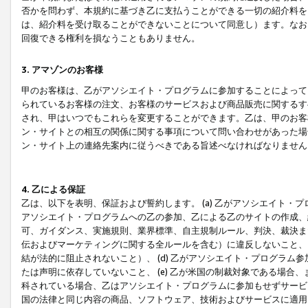
否かを問わず、本規約に基づき乙に支払うことができる一切の紹介料を
は、紹介料を受け取ることができないことについて同意し）ます。なお
回復できる権利を損なうこともありません。
3. アマゾンのお客様
甲のお客様は、乙がアソシエイト・プログラムに参加することによって
られているお客様の注文、お客様のサービスおよび商品販売に関するす
され、甲はいつでもこれらを変更することができます。乙は、甲のお客
ン・サイトとの相互の関係に関する事項について問い合わせがあった場
ン・サイト上の連絡先案内に従うべきである旨述べなければなりません
4. 乙による保証
乙は、以下を表明、保証および誓約します。 (a) 乙がアソシエイト・
アソシエイト・プログラムへの乙の参加、乙による乙のサイトの作成、
可、ガイダンス、実施規則、業界標準、自主規制ルール、判決、裁決ま
伝およびマーケティングに関する全ルールを含む）に違反しないこと、 
結が法的に阻止されないこと）、 (d) 乙がアソシエイト・プログラ
たは声明に依存していないこと、 (e) 乙が米国の制裁対象である場
科されている場合、乙はアソシエイト・プログラムに参加もせずサービス
国の法律と同じ内容の商品、ソフトウェア、技術およびサービスに適用さ