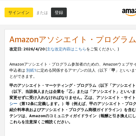
サインイン
登録
または
Amazonアソシエイト・プログラ
改定日: 2026/4/20
(
主な改定内容はこちら
をご覧ください。)
Amazonアソシエイト・プログラム参加者のための、Amazonウェブサ
申込者は
別紙1
に定める関係するアマゾンの法人（以下「
甲
」といいま
とができます。
甲のアソシエイト・マーケティング・プログラム（以下「アソシエイト
（以下、当該個人または企業を「乙」または「アソシエイト」といいま
変更せずに受け入れなければなりません。乙は、アソシエイト・サイト
シー
（第12条に定義します。）等（例えば、甲のアソシエイト・プロ
紹介料率表およびアソシエイト・プログラム商標ガイドライン）を含む本規
テンツは、Amazonのコミュニティガイドライン（報酬と引き換え
これらを注意深くご精読ください。