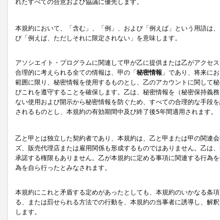
れたすべての合意および協議に優先します。
本規約において、「含む」、「例」、および「例えば」という用語は、
び「例えば、ただしそれに限定されない」を意味します。
アソシエイト・プログラムに関連して甲が乙に提供または乙がアクセス
合理的に考えられる全ての情報は、甲の「
秘密情報
」であり、将来にお
範囲に限り、秘密情報を使用するものとし、乙のアカウントに関して秘
びこれを遵守することを確保します。乙は、秘密情報を（秘密保持義務
ない使用および開示から秘密情報を防ぐため、すべての合理的な手段を
されるものとし、本規約の有効期間中及び終了後5年間適用されます。
乙と甲とは独立した契約者であり、本規約は、乙と甲または甲の関連会
ズ、販売代理店または雇用関係も形成するものではありません。乙は、
承諾する権限もありません。乙が本規約に定める事項に関連する行為を
為を自ら行ったとみなされます。
本規約にこれと矛盾する定めがあったとしても、本規約のいかなる条項
る、または罰せられる方法での行動を、本規約の当事者に誘導し、解釈
します。