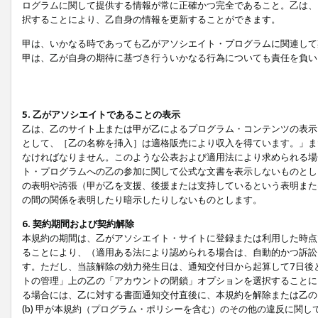
ログラムに関して提供する情報が常に正確かつ完全であること。乙は、
択することにより、乙自身の情報を更新することができます。
甲は、いかなる時であっても乙がアソシエイト・プログラムに関連して
甲は、乙が自身の期待に基づき行ういかなる行為についても責任を負い
5. 乙がアソシエイトであることの表示
乙は、乙のサイト上または甲が乙によるプログラム・コンテンツの表示ま
として、［乙の名称を挿入］は適格販売により収入を得ています。」ま
なければなりません。このような公表および適用法により求められる場
ト・プログラムへの乙の参加に関して公式な文書を表示しないものとし
の表明や誇張（甲が乙を支援、後援または支持しているという表明また
の間の関係を表明したり暗示したりしないものとします。
6. 契約期間および契約解除
本規約の期間は、乙がアソシエイト・サイトに登録または利用した時点
ることにより、（適用ある法により認められる場合は、自動的かつ訴訟
す。ただし、当該解除の効力発生日は、通知交付日から起算して7日後
トの管理」上の乙の「アカウントの閉鎖」オプションを選択することに
る場合には、乙に対する書面通知交付直後に、本規約を解除または乙のア
(b) 甲が本規約（プログラム・ポリシーを含む）のその他の違反に関し